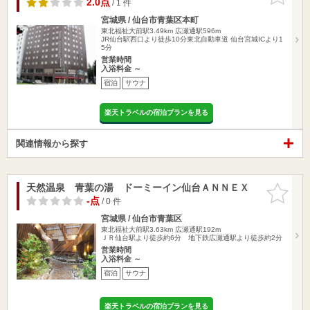
2.0点
/ 1 件
宮城県 / 仙台市青葉区本町
東北福祉大前駅3.49km
広瀬通駅596m
JR仙台駅西口より徒歩10分東北自動車道 仙台宮城ICより1
5分
営業時間
入浴料金 ～
宿泊
サウナ
楽天トラベルの宿泊プランを見る
関連情報から探す
天然温泉 青葉の湯 ドーミーイン仙台ＡＮＮＥＸ
お気に入
りに追加
-点
/ 0 件
宮城県 / 仙台市青葉区
東北福祉大前駅3.63km
広瀬通駅192m
ＪＲ仙台駅より徒歩約6分 地下鉄広瀬通駅より徒歩約2分
営業時間
入浴料金 ～
宿泊
サウナ
楽天トラベルの宿泊プランを見る