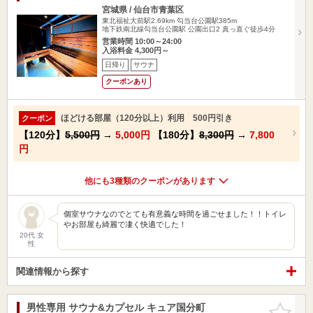
宮城県 / 仙台市青葉区
東北福祉大前駅2.69km
勾当台公園駅385m
地下鉄南北線勾当台公園駅 公園出口2 真っ直ぐ徒歩4分
営業時間 10:00～24:00
入浴料金 4,300円～
日帰り
サウナ
クーポンあり
ほどける部屋（120分以上）利用 500円引き
クーポン
【120分】
5,500円
→
5,000円
【180分】
8,300円
→
7,800
円
他にも3種類のクーポンがあります
個室サウナなのでとても有意義な時間を過ごせました！！トイレ
やお部屋も綺麗で凄く快適でした！
20代 女
性
関連情報から探す
男性専用 サウナ&カプセル キュア国分町
お気に入