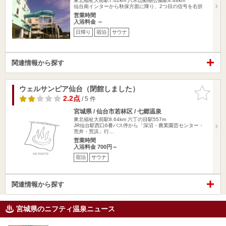
東北福祉大前駅7.62km
八木山動物公園駅4.48km
仙台南インターから秋保方面に降り、2つ目の信号を右折
営業時間
入浴料金 ～
日帰り
宿泊
サウナ
関連情報から探す
ウェルサンピア仙台（閉館しました）
お気に入
りに追加
2.2点
/ 5 件
宮城県 / 仙台市若林区 / 七郷温泉
東北福祉大前駅8.64km
六丁の目駅557m
JR仙台駅西口6番バス停から「深沼・農業園芸センター・
荒井・荒浜」行…
営業時間
入浴料金 700円～
宿泊
サウナ
関連情報から探す
宮城県のニフティ温泉ニュース