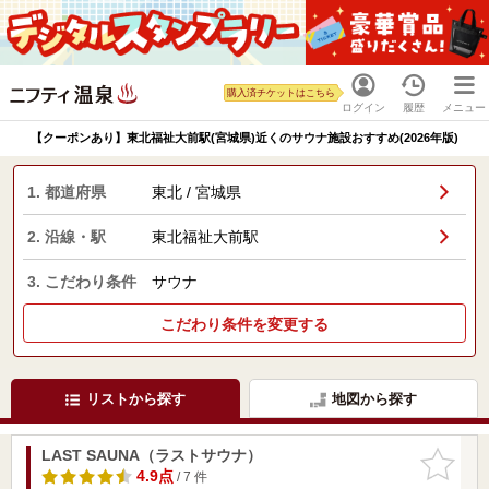
購入済チケットはこちら
ログイン
履歴
メニュー
【クーポンあり】東北福祉大前駅(宮城県)近くのサウナ施設おすすめ(2026年版)
1. 都道府県
東北 / 宮城県
2. 沿線・駅
東北福祉大前駅
3. こだわり条件
サウナ
こだわり条件を変更する
リストから探す
地図から探す
LAST SAUNA（ラストサウナ）
お気に入
りに追加
4.9点
/ 7 件