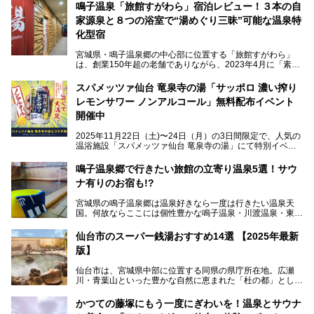
鳴子温泉「旅館すがわら」宿泊レビュー！３本の自
家源泉と８つの浴室で“湯めぐり三昧”可能な温泉特
化型宿
宮城県・鳴子温泉郷の中心部に位置する「旅館すがわら」
は、創業150年超の老舗でありながら、2023年4月に「素泊
まり専門の宿」としてリニューアルオープン。同時に温泉熱
を利用したサウナも新設され、温泉ファン・サウナ―双方に
スパメッツァ仙台 竜泉寺の湯「サッポロ 濃い搾り
注目のスポットです。
レモンサワー ノンアルコール」無料配布イベント
開催中
特筆すべきは、館内で完結する圧倒的な「湯めぐり」のバリ
2025年11月22日（土)〜24日（月）の3日間限定で、人気の
エーション。“温泉のデパート”・“東の横綱”と称される鳴子
温浴施設「スパメッツァ仙台 竜泉寺の湯」にて特別イベン
温泉郷の中でも、3本の異なる自家源泉を使い分けるその実
トを開催！居酒屋の手搾りサワーのような本格感が味わえる
力は折り紙付き。実際に宿泊した筆者が、“温泉”を中心にそ
「サッポロ 濃い搾りレモンサワー ノンアルコール」を無料
鳴子温泉郷で行きたい旅館の立寄り温泉5選！サウ
の全貌を詳細レビューします！
配布します。さらにSNS投稿で「サッポロ 濃い搾りグレフ
ナ有りのお宿も!?
ルサワー ノンアルコール」もプレゼント。湯上がりにぴっ
たりの一杯をぜひお楽しみください。
宮城県の鳴子温泉郷は温泉好きなら一度は行きたい温泉天
国。何故ならここには個性豊かな鳴子温泉・川渡温泉・東鳴
子温泉・中山平温泉・鬼首温泉という5つの温泉地があり、
硫黄泉、塩化物泉、硫酸塩泉、炭酸水素塩泉などと多様な泉
仙台市のスーパー銭湯おすすめ14選 【2025年最新
質がそろっているからです。
版】
ー
また共同浴場（日帰り温泉）だけでなく、嬉しいことに多く
仙台市は、宮城県中部に位置する同県の県庁所在地。広瀬
の旅館・ホテルも立ち寄り入浴に門戸を開いてくれていま
提供元：サッポロビール【PR】
川・青葉山といった豊かな自然に恵まれた「杜の都」として
す。
知られ、戦国武将・伊達政宗のお膝元として歴史ファンにも
この記事はサッポロビールのPRイベント告知記事です。
人気です。新幹線を使えば都心から1時間30分とアクセスも
今回はそんな旅館の中から、おすすめしたい5ヶ所の温泉を
かつての藤塚にもう一度にぎわいを！温泉とサウナ
よく、気軽に訪れやすい地方都市の1つです。
セレクトしてみました。うち3ヶ所はサウナも楽しめます。