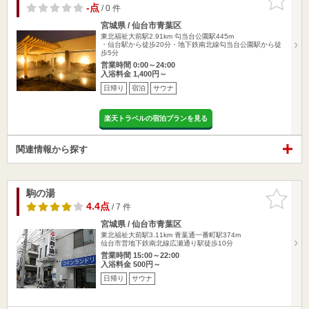
りに追加
-点
/ 0 件
宮城県 / 仙台市青葉区
東北福祉大前駅2.91km
勾当台公園駅445m
・仙台駅から徒歩20分・地下鉄南北線勾当台公園駅から徒
歩5分
営業時間 0:00～24:00
入浴料金 1,400円～
日帰り
宿泊
サウナ
楽天トラベルの宿泊プランを見る
関連情報から探す
駒の湯
お気に入
りに追加
4.4点
/ 7 件
宮城県 / 仙台市青葉区
東北福祉大前駅3.11km
青葉通一番町駅374m
仙台市営地下鉄南北線広瀬通り駅徒歩10分
営業時間 15:00～22:00
入浴料金 500円～
日帰り
サウナ