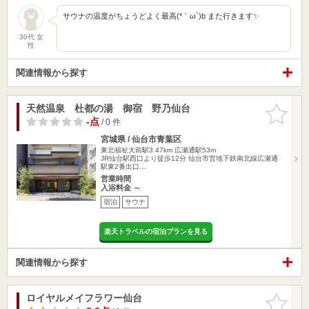
サウナの温度がちょうどよく最高(*｀ω´)b また行きます✨
30代 女
性
関連情報から探す
天然温泉 杜都の湯 御宿 野乃仙台
お気に入
りに追加
-点
/ 0 件
宮城県 / 仙台市青葉区
東北福祉大前駅3.47km
広瀬通駅53m
JR仙台駅西口より徒歩12分 仙台市営地下鉄南北線広瀬通
駅東2番出口…
営業時間
入浴料金 ～
宿泊
サウナ
楽天トラベルの宿泊プランを見る
関連情報から探す
ロイヤルメイフラワー仙台
お気に入
りに追加