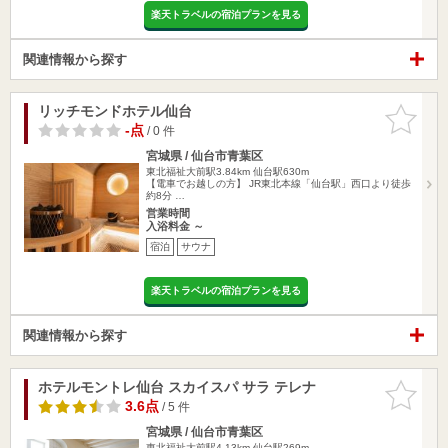
楽天トラベルの宿泊プランを見る
関連情報から探す
リッチモンドホテル仙台
お気に入
りに追加
-点
/ 0 件
宮城県 / 仙台市青葉区
東北福祉大前駅3.84km
仙台駅630m
【電車でお越しの方】 JR東北本線「仙台駅」西口より徒歩
約8分 …
営業時間
入浴料金 ～
宿泊
サウナ
楽天トラベルの宿泊プランを見る
関連情報から探す
ホテルモントレ仙台 スカイスパ サラ テレナ
お気に入
りに追加
3.6点
/ 5 件
宮城県 / 仙台市青葉区
東北福祉大前駅4.13km
仙台駅269m