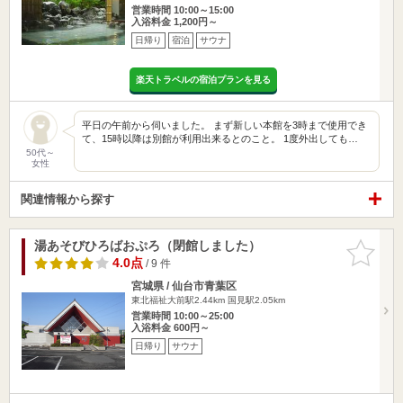
営業時間 10:00～15:00
入浴料金 1,200円～
日帰り
宿泊
サウナ
楽天トラベルの宿泊プランを見る
平日の午前から伺いました。 まず新しい本館を3時まで使用でき
て、15時以降は別館が利用出来るとのこと。 1度外出しても…
50代～
女性
関連情報から探す
湯あそびひろばおぷろ（閉館しました）
お気に入
りに追加
4.0点
/ 9 件
宮城県 / 仙台市青葉区
東北福祉大前駅2.44km
国見駅2.05km
営業時間 10:00～25:00
入浴料金 600円～
日帰り
サウナ