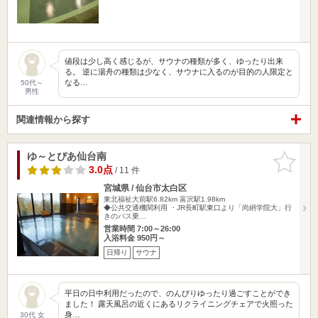
値段は少し高く感じるが、サウナの種類が多く、ゆったり出来
る。 逆に湯舟の種類は少なく、サウナに入るのが目的の人限定と
なる…
50代～
男性
関連情報から探す
ゆ～とぴあ仙台南
お気に入
りに追加
3.0点
/ 11 件
宮城県 / 仙台市太白区
東北福祉大前駅6.82km
富沢駅1.98km
◆公共交通機関利用 ・JR長町駅東口より「尚絅学院大」行
きのバス乗…
営業時間 7:00～26:00
入浴料金 950円～
日帰り
サウナ
平日の日中利用だったので、のんびりゆったり過ごすことができ
ました！ 露天風呂の近くにあるリクライニングチェアで火照った
身…
30代 女