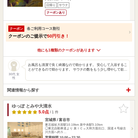
日帰り
サウナ
クーポンあり
各ご利用コース割引
クーポン
クーポンのご提示で
50円引き！
他にも1種類のクーポンがあります
お風呂も清潔で良く綺麗なので助かります。 安心して入浴するこ
とができるので助かります。 サウナの数をもう少し増やして欲…
30代 女
性
関連情報から探す
ゆっぽ とみや大清水
お気に入
りに追加
5.0点
/ 1 件
宮城県 / 富谷市
東北福祉大前駅10.19km
泉中央駅5.10km
◯東北自動車道より 泉ＩＣ→大和方面出口、国道４号線古
川方面へ約５…
営業時間 10:00～22:30