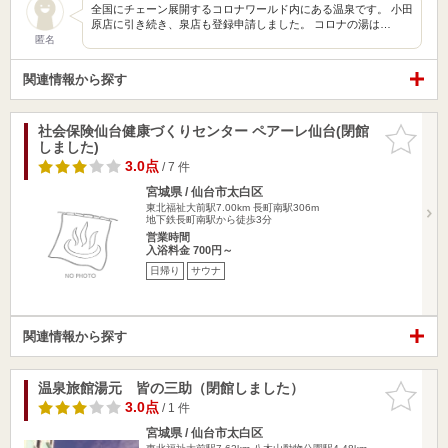
全国にチェーン展開するコロナワールド内にある温泉です。 小田
原店に引き続き、泉店も登録申請しました。 コロナの湯は…
匿名
関連情報から探す
社会保険仙台健康づくりセンター ペアーレ仙台(閉館
お気に入
しました)
りに追加
3.0点
/ 7 件
宮城県 / 仙台市太白区
東北福祉大前駅7.00km
長町南駅306m
地下鉄長町南駅から徒歩3分
営業時間
入浴料金 700円～
日帰り
サウナ
関連情報から探す
温泉旅館湯元 皆の三助（閉館しました）
お気に入
りに追加
3.0点
/ 1 件
宮城県 / 仙台市太白区