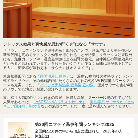
デトックス効果と爽快感が思わず"くせ"になる「サウナ」
「サウナ」はフィンランド発祥の蒸し風呂のことで、熱気浴により発汗作用と
新陳代謝を高めてデトックス効果が得られることが特徴。リラックス効果以外
にも、免疫力アップや、温度差刺激による副腎の強化、自律神経の調整効果な
どがあると言われています。普段汗をかくことが少なく新陳代謝が低下してい
る人に、爽快感が味わえる「サウナ」はオススメです。
東京都墨田区にある「
両国湯屋江戸遊
」は、温度90度前後の本格フィンランド
式ドライサウナ。その他施設内にたくさんのお休み処やWi-Fi完備のワークスペ
ースも充実。また、「
バーデと天然温泉 豊島園 庭の湯
」屋外サウナを含む4種
のサウナで心地よい刺激と発汗を楽しめます。
東北福祉大前駅のサウナ付きの温泉、日帰り温泉、スーパー銭湯の中でも特に
人気があるのは、
LAST SAUNA（ラストサウナ）
、
男性専用 サウナ&カプセル
キュア国分町
、
駒の湯
などの施設です。ぜひ一度は足を運んでみてください。
第20回ニフティ温泉年間ランキング2025
全国約2.2万件の中から頂点に選ばれた、2025年の人
気施設は…