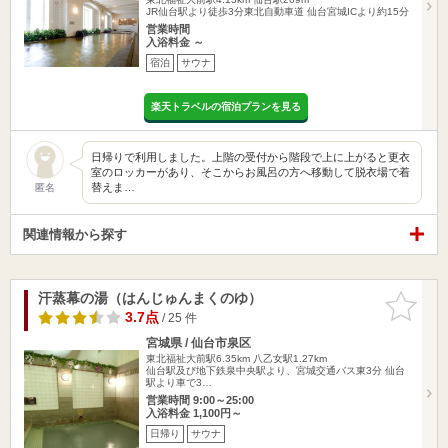
JR仙台駅より徒歩3分東北自動車道 仙台宮城ICより約15分
営業時間
入浴料金 ～
宿泊
サウナ
楽天トラベルの宿泊プランを見る
日帰りで利用しました。上階の受付から階段で上に上がると更衣
室のロッカーがあり、そこからお風呂の方へ移動して脱衣場で着
替えま…
匿名
関連情報から探す
汗蒸幕の湯（はんじゅんまくのゆ）
お気に入
りに追加
3.7点
/ 25 件
宮城県 / 仙台市泉区
東北福祉大前駅6.35km
八乙女駅1.27km
仙台駅及び地下鉄泉中央駅より、宮城交通バス東3分 仙台
駅より車で3…
営業時間 9:00～25:00
入浴料金 1,100円～
日帰り
サウナ