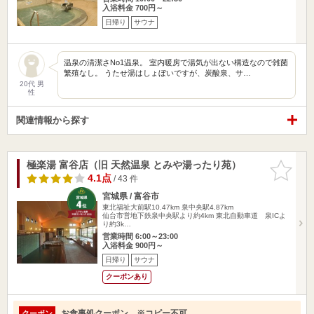
入浴料金 700円～
日帰り
サウナ
温泉の清潔さNo1温泉。 室内暖房で湯気が出ない構造なので雑菌
繁殖なし。 うたせ湯はしょぼいですが、炭酸泉、サ…
20代 男
性
関連情報から探す
極楽湯 富谷店（旧 天然温泉 とみや湯ったり苑）
お気に入
りに追加
4.1点
/ 43 件
宮城県 / 富谷市
東北福祉大前駅10.47km
泉中央駅4.87km
仙台市営地下鉄泉中央駅より約4km 東北自動車道 泉ICよ
り約3k…
営業時間 6:00～23:00
入浴料金 900円～
日帰り
サウナ
クーポンあり
お食事処クーポン ※コピー不可
クーポン