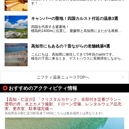
柚子などの柑橘類、地酒といったグルメが充実していること
す！
でも知られます。ここでは、温泉とあわせて自然の景観やグ
この記事では、高知県内でおすすめするサウナを詳しく紹介
ルメも満喫できる、高知県でおすすめのスーパー銭湯をご紹
します。
介します。
高知市内から、大自然に囲まれたサウナまで厳選してます。
キャンパーの聖地！四国カルスト付近の温泉3選
ぜひこれを読んで高知のサウナ探しの参考してくださいね！
四国を代表する避暑地！
標高約1400mに位置し、愛媛県と高知県にまたがる尾根沿
いに広がる「四国カルスト」。
夏はキャンパーでにぎわい、街明かりもほぼなく満点の星空
高知市にもあるの？昔ながらの老舗銭湯4選
が見れる場所。
そんな街から外れた景色のとってもいい場所なんですが、日
こんにちは、高知県に移住してきて5年目のaimiです。
帰り温泉（お風呂）がありません。
移住の下見に来るとき、ゲストハウスに長期滞在しながら観
中でもライターおすすめの３つの温泉をご紹介します。
光していたのですが。
そのときにお世話になったのが高知市内にある銭湯。
テントを張ってから温泉に向かうのもいいですが、場所取り
高知市というと、高知県の人口の半分が集まっているにぎや
などが問題なければ、温泉に入ってから向かうことをオスス
かなイメージがある方も多いかと思いますが、昔ながらの老
メします。
ニフティ温泉ニュースTOPへ
舗銭湯がけっこうな数あるのですよ。
なぜなら最寄り温泉でも車で４０分、山を降りていかねばな
りませんからね…！！
規模は小さいながら、元気に営業中なので観光がてら訪問し
おすすめのアクティビティ情報
てみてはいかがでしょう？
もしくは、翌日キャンプ帰りに立ち寄るのもおすすめです。
JR高知駅から近いものもあるので、公共交通オンリー派もO
Kですよ♪
【高知・仁淀川】「クリスタルカヤック」全部付き定番プラン～
それでは見ていきましょう。
透明の舟、水上カメラ撮影、ドローン空撮、レンタルウェア品充
それではチェックしてきましょう♪
実、更衣室、駐車場完備～
高知県吾川郡仁淀川町長者丁3459(こちらは集合場所とは異なります)