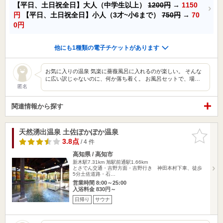
【平日、土日祝全日】大人（中学生以上）
1200円
→
1150
円
【平日、土日祝全日】小人（3才~小6まで）
750円
→
70
0円
他にも1種類の電子チケットがあります
お気に入りの温泉 気楽に薔薇風呂に入れるのが楽しい。 そんな
に広い訳じゃないのに、何か落ち着く。 お風呂セットで、場…
匿名
関連情報から探す
天然湧出温泉 土佐ぽかぽか温泉
お気に入
りに追加
3.8点
/ 4 件
高知県 / 高知市
新木駅7.31km
旭駅前通駅1.66km
とさでん交通・吉野方面・吉野行き 神田本村下車、徒歩
5分土佐道路・石…
営業時間 8:00～25:00
入浴料金 830円～
日帰り
サウナ