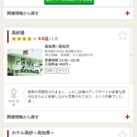
関連情報から探す
高砂湯
お気に入
りに追加
4.0点
/ 1 件
高知県 / 高知市
新木駅3.91km
高知駅216m
JR土讃線「高知駅」から徒歩約7分
営業時間 13:30～22:30
入浴料金 450円～
日帰り
サウナ
昭和の雰囲気そのままに、しかし設備のアップデートが必要な部
分はきちんと改修しながら営業されてきた、という印象でした。
温…
40代 女
性
関連情報から探す
ホテル高砂＜高知県＞
お気に入