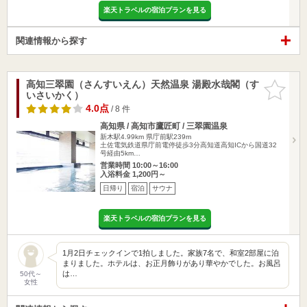
楽天トラベルの宿泊プランを見る
関連情報から探す
高知三翠園（さんすいえん）天然温泉 湯殿水哉閣（す
お気に入
いさいかく）
りに追加
4.0点
/ 8 件
高知県 / 高知市鷹匠町 / 三翠園温泉
新木駅4.99km
県庁前駅239m
土佐電気鉄道県庁前電停徒歩3分高知道高知ICから国道32
号経由5km…
営業時間 10:00～16:00
入浴料金 1,200円～
日帰り
宿泊
サウナ
楽天トラベルの宿泊プランを見る
1月2日チェックインで1拍しました。家族7名で、和室2部屋に泊
まりました。ホテルは、お正月飾りがあり華やかでした。お風呂
は…
50代～
女性