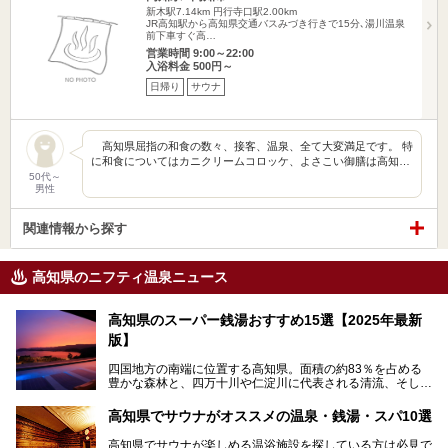
新木駅7.14km
円行寺口駅2.00km
JR高知駅から高知県交通バスみづき行きで15分､湯川温泉
前下車すぐ高…
営業時間 9:00～22:00
入浴料金 500円～
日帰り
サウナ
高知県屈指の和食の数々、接客、温泉、全て大変満足です。 特
に和食についてはカニクリームコロッケ、よさこい御膳は高知…
50代～
男性
関連情報から探す
高知県のニフティ温泉ニュース
高知県のスーパー銭湯おすすめ15選【2025年最新
版】
四国地方の南端に位置する高知県。面積の約83％を占める
豊かな森林と、四万十川や仁淀川に代表される清流、そして
青く輝く太平洋に面して約700㎞もの海岸線が続く、自然の
魅力がぎゅっと詰まった県です。
高知県でサウナがオススメの温泉・銭湯・スパ10選
高知県はまた、カツオのたたきをはじめとする海産物や清流
で育つ川魚、大皿にごちそうがどっさり盛られた皿鉢料理、
高知県でサウナが楽しめる温浴施設を探している方は必見で