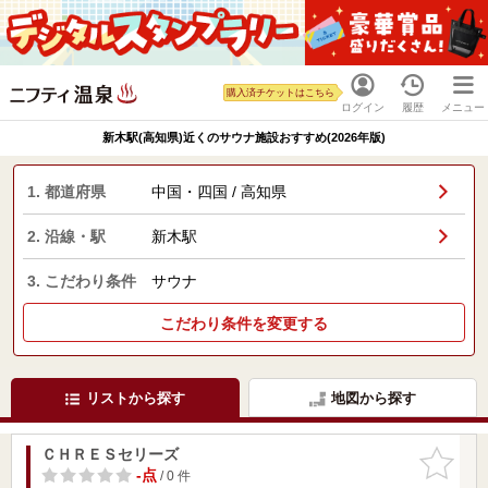
購入済チケットはこちら
ログイン
履歴
メニュー
新木駅(高知県)近くのサウナ施設おすすめ(2026年版)
1. 都道府県
中国・四国 / 高知県
2. 沿線・駅
新木駅
3. こだわり条件
サウナ
こだわり条件を変更する
リストから探す
地図から探す
ＣＨＲＥＳセリーズ
お気に入
りに追加
-点
/ 0 件