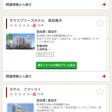
関連情報から探す
サウスブリーズホテル 高知海月
お気に入
りに追加
-点
/ 0 件
高知県 / 高知市
新木駅3.48km
菜園場町駅127m
文化プラザかるぽーと徒歩1分・はりまや橋観光バスター
ミナル徒歩３分・…
営業時間
入浴料金 ～
宿泊
サウナ
楽天トラベルの宿泊プランを見る
関連情報から探す
ホテル ファースト
お気に入
りに追加
-点
/ 0 件
高知県 / 高知市
新木駅3.80km
高知橋駅229m
ＪＲ高知駅より徒歩7分／高知空港からバスにて40分／高
知自動車道で高…