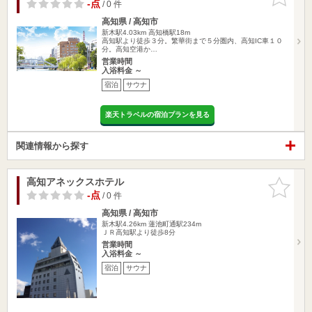
りに追加
-点
/ 0 件
高知県 / 高知市
新木駅4.03km
高知橋駅18m
高知駅より徒歩３分。繁華街まで５分圏内、高知IC車１０
分。高知空港か…
営業時間
入浴料金 ～
宿泊
サウナ
楽天トラベルの宿泊プランを見る
関連情報から探す
高知アネックスホテル
お気に入
りに追加
-点
/ 0 件
高知県 / 高知市
新木駅4.26km
蓮池町通駅234m
ＪＲ高知駅より徒歩8分
営業時間
入浴料金 ～
宿泊
サウナ