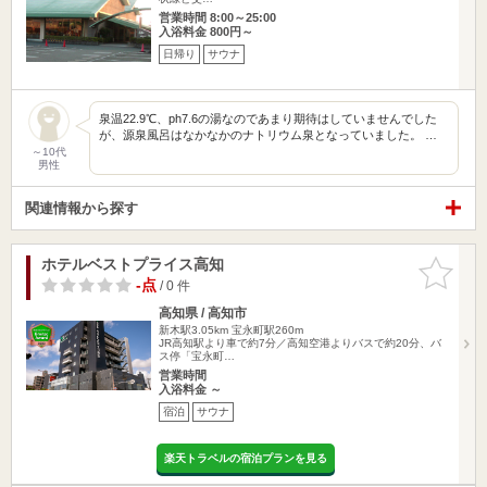
営業時間 8:00～25:00
入浴料金 800円～
日帰り
サウナ
泉温22.9℃、ph7.6の湯なのであまり期待はしていませんでした
が、源泉風呂はなかなかのナトリウム泉となっていました。 …
～10代
男性
関連情報から探す
ホテルベストプライス高知
お気に入
りに追加
-点
/ 0 件
高知県 / 高知市
新木駅3.05km
宝永町駅260m
JR高知駅より車で約7分／高知空港よりバスで約20分、バ
ス停「宝永町…
営業時間
入浴料金 ～
宿泊
サウナ
楽天トラベルの宿泊プランを見る