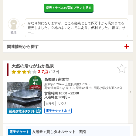
楽天トラベルの宿泊プランを見る
かなり前になりますが、ここを拠点として四万十から高知までを
観光しました。立地のよいところにあり、便利でした。 部屋、サ
ー…
匿名
関連情報から探す
天然の湯ながおか温泉
お気に入
りに追加
3.7点
/ 13 件
高知県 / 南国市
新木駅6.70km
土佐長岡駅1.07km
高知道南国ICよりR32､県道45経由､長岡小学校方面へ5分
営業時間 10:00～22:00
入浴料金 900円～
日帰り
サウナ
電子チケットあり
入浴券＋貸しタオルセット 割引
電子チケット