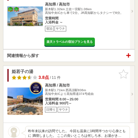
高知県 / 高知市
新木駅1.32km
土佐一宮駅1.06km
高知中央ICから車で2分。JR高知駅からタクシーで8分。
営業時間
入浴料金 ～
宿泊
サウナ
楽天トラベルの宿泊プランを見る
関連情報から探す
姫若子の湯
お気に入
りに追加
3.8点
/ 11 件
高知県 / 高知市
新木駅1.71km
西高須駅836m
高知中央ICより高知県道374号経由
営業時間 8:00～25:00
入浴料金 900円～
日帰り
サウナ
昨年末以来の訪問でした。 今回も温泉に1時間半つかり心身とも
に 満喫しました。 ここの良いところは何しろ水、お湯がき…