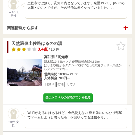
土佐市では無く、高知市内となっています。泉温19.7℃、ph8.2の
温泉とのことですが、その特徴は無くなっていました。 …
～10代
男性
関連情報から探す
天然温泉土佐路はるのの湯
お気に入
りに追加
3.4点
/ 16 件
高知県 / 高知市
新木駅10.44km
とさ伊野線朝倉駅4.82km
はりまや橋からタクシーで約15分､高知港フェリー岸壁か
らタクシーで約…
営業時間 10:00～21:00
入浴料金 700円～
日帰り
宿泊
サウナ
楽天トラベルの宿泊プランを見る
Wi-Fiがあるにはあるけど、全然使えない 寝る前にのんびり部屋
でゲームしようと思ったら、何回やっても通信不可、、、 …
20代 女
性