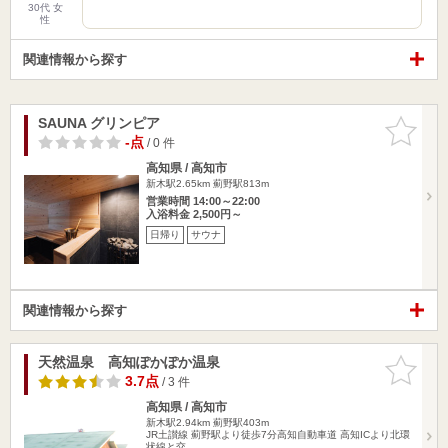
30代 女
性
関連情報から探す
SAUNA グリンピア
お気に入
りに追加
-点
/ 0 件
高知県 / 高知市
新木駅2.65km
薊野駅813m
営業時間 14:00～22:00
入浴料金 2,500円～
日帰り
サウナ
関連情報から探す
天然温泉 高知ぽかぽか温泉
お気に入
りに追加
3.7点
/ 3 件
高知県 / 高知市
新木駅2.94km
薊野駅403m
JR土讃線 薊野駅より徒歩7分高知自動車道 高知ICより北環
状線と交…