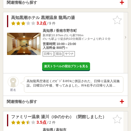
関連情報から探す
高知黒潮ホテル 黒潮温泉 龍馬の湯
お気に入
りに追加
3.2点
/ 9 件
高知県 / 香南市野市町
新木駅10.97km
のいち駅766m
のいち駅より徒歩約10分南国インターより約２０分
営業時間 10:00～23:00
入浴料金 800円～
日帰り
宿泊
サウナ
楽天トラベルの宿泊プランを見る
高知龍馬空港近くのﾋﾞｼﾞﾈｽﾎﾃﾙに併設された、日帰り温泉入浴施
設。日曜日の午後、寄ってみました。ﾎﾃﾙ右手の日帰り入浴…
匿名
関連情報から探す
ファミリー温泉 湯川（ゆのかわ）（閉館しました）
お気に入
りに追加
3.5点
/ 2 件
高知県 / 高知市