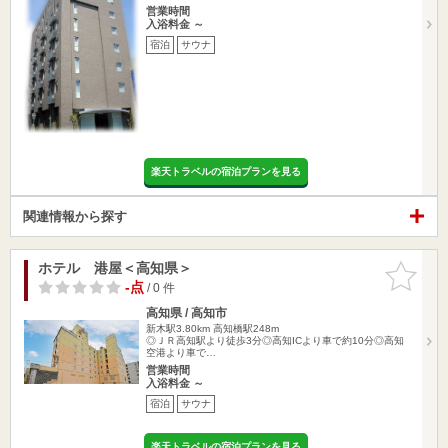
営業時間
入浴料金 ～
宿泊
サウナ
楽天トラベルの宿泊プランを見る
関連情報から探す
ホテル 港屋＜高知県＞
お気に入
りに追加
-点
/ 0 件
高知県 / 高知市
新木駅3.80km
高知橋駅248m
◎ＪＲ高知駅より徒歩3分◎高知ICより車で約10分◎高知
空港より車で…
営業時間
入浴料金 ～
宿泊
サウナ
楽天トラベルの宿泊プランを見る