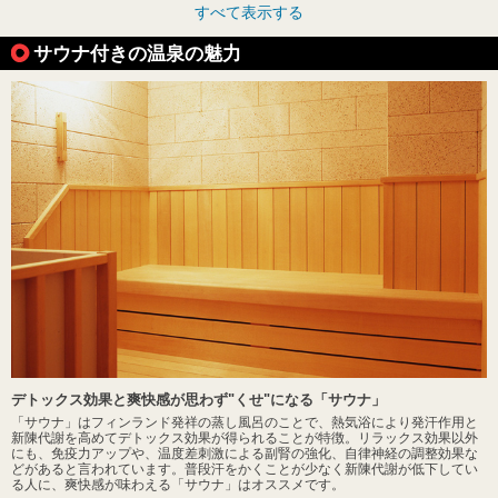
すべて表示する
サウナ付きの温泉の魅力
デトックス効果と爽快感が思わず"くせ"になる「サウナ」
「サウナ」はフィンランド発祥の蒸し風呂のことで、熱気浴により発汗作用と
新陳代謝を高めてデトックス効果が得られることが特徴。リラックス効果以外
にも、免疫力アップや、温度差刺激による副腎の強化、自律神経の調整効果な
どがあると言われています。普段汗をかくことが少なく新陳代謝が低下してい
る人に、爽快感が味わえる「サウナ」はオススメです。