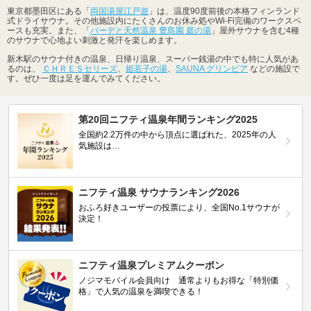
東京都墨田区にある「
両国湯屋江戸遊
」は、温度90度前後の本格フィンランド
式ドライサウナ。その他施設内にたくさんのお休み処やWi-Fi完備のワークスペ
ースも充実。また、「
バーデと天然温泉 豊島園 庭の湯
」屋外サウナを含む4種
のサウナで心地よい刺激と発汗を楽しめます。
新木駅のサウナ付きの温泉、日帰り温泉、スーパー銭湯の中でも特に人気があ
るのは、
ＣＨＲＥＳセリーズ
、
姫若子の湯
、
SAUNA グリンピア
などの施設で
す。ぜひ一度は足を運んでみてください。
第20回ニフティ温泉年間ランキング2025
全国約2.2万件の中から頂点に選ばれた、2025年の人
気施設は…
ニフティ温泉 サウナランキング2026
おふろ好きユーザーの投票により、全国No.1サウナが
決定！
ニフティ温泉プレミアムクーポン
ノジマモバイル会員向け 通常よりもお得な「特別価
格」で人気の温泉を満喫できる！