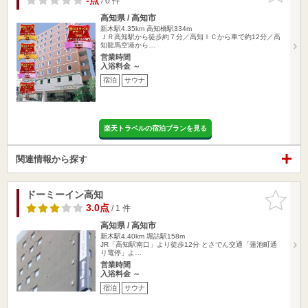
-点
/ 0 件
高知県 / 高知市
新木駅4.35km
高知橋駅334m
ＪＲ高知駅から徒歩約７分／高知ＩＣから車で約12分／高
知龍馬空港から…
営業時間
入浴料金 ～
宿泊
サウナ
楽天トラベルの宿泊プランを見る
関連情報から探す
ドーミーイン高知
お気に入
りに追加
3.0点
/ 1 件
高知県 / 高知市
新木駅4.40km
堀詰駅158m
JR「高知駅南口」より徒歩12分 とさでん交通「蓮池町通
り電停」よ…
営業時間
入浴料金 ～
宿泊
サウナ