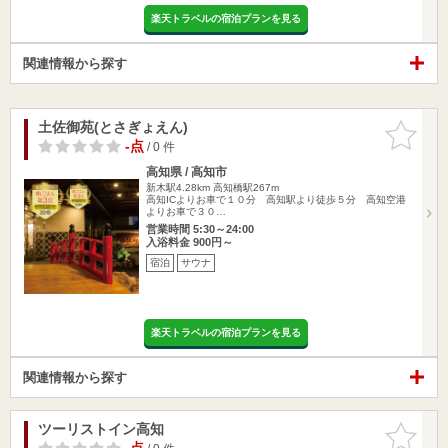
楽天トラベルの宿泊プランを見る
関連情報から探す
土佐御苑(とさぎょえん)
お気に入
りに追加
-点
/ 0 件
高知県 / 高知市
新木駅4.28km
高知橋駅267m
高知ICよりお車で１０分 高知駅より徒歩５分 高知空港
よりお車で３０…
営業時間 5:30～24:00
入浴料金 900円～
宿泊
サウナ
楽天トラベルの宿泊プランを見る
関連情報から探す
ツーリストイン高知
お気に入
りに追加