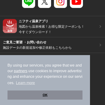
ニフティ温泉アプリ
地図から温泉検索！お得な限定クーポンも！
今すぐダウンロード！
ご意見ご要望 ・お問い合わせ
施設データの新規追加や修正依頼もこちらから
スマートフォン
/
PC
加盟店募集（資料請求）
広告出稿のご案内
By using our services, you agree that we and
our
partners
use cookies to improve advertisi
利用規約
ライフスタイルMEMBERS+規約
ng and enhance your experience on our servi
特定商取引法に基づく表記
ヘルプ
採用情報
ces.
Learn more
運営会社
個人情報保護ポリシー
©NIFTY Lifestyle Co., Ltd.
OK