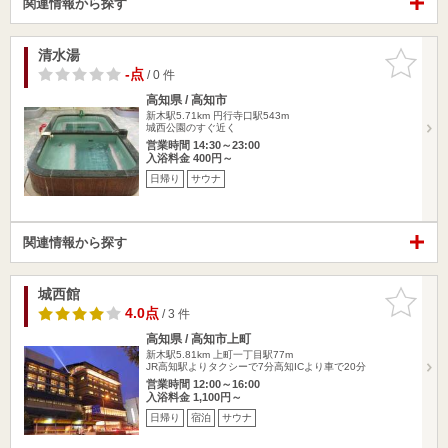
関連情報から探す
清水湯
お気に入
りに追加
-点
/ 0 件
高知県 / 高知市
新木駅5.71km
円行寺口駅543m
城西公園のすぐ近く
営業時間 14:30～23:00
入浴料金 400円～
日帰り
サウナ
関連情報から探す
城西館
お気に入
りに追加
4.0点
/ 3 件
高知県 / 高知市上町
新木駅5.81km
上町一丁目駅77m
JR高知駅よりタクシーで7分高知ICより車で20分
営業時間 12:00～16:00
入浴料金 1,100円～
日帰り
宿泊
サウナ