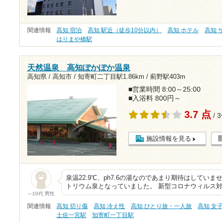
関連情報
高知 宿泊
高知 駅近（徒歩10分以内）
高知 ホテル
高知 
はりまや橋駅
天然温泉 高知ぽかぽか温泉
高知県 / 高知市 /
知寄町二丁目駅1.86km
/
薊野駅403m
■営業時間 8:00～25:00
■入浴料 800円～
3.7 点
/ 
施設情報を見る
泉温22.9℃、ph7.6の湯なのであまり期待はしてい
トリウム泉となっていました。 新型コロナウィルス
～10代 男性
関連情報
高知 切り傷
高知 冷え性
高知 ひとり旅・一人旅
高知 女
土佐一宮駅
知寄町一丁目駅