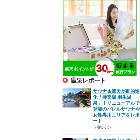
温泉レポート
サウナ＆露天が劇的進
化「極楽湯 羽生温
泉」！リニューアルで
登場のバレルサウナや
女性専用エリアをレポ
ート
（突レポ）