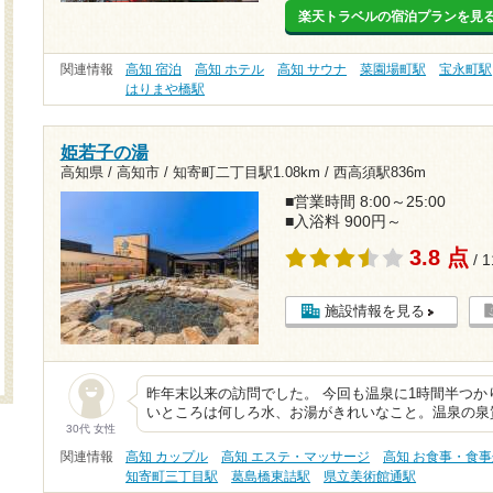
楽天トラベルの宿泊プランを見
関連情報
高知 宿泊
高知 ホテル
高知 サウナ
菜園場町駅
宝永町駅
はりまや橋駅
姫若子の湯
高知県 / 高知市 /
知寄町二丁目駅1.08km
/
西高須駅836m
■営業時間 8:00～25:00
■入浴料 900円～
3.8 点
/ 
施設情報を見る
昨年末以来の訪問でした。 今回も温泉に1時間半つか
いところは何しろ水、お湯がきれいなこと。温泉の泉
30代 女性
関連情報
高知 カップル
高知 エステ・マッサージ
高知 お食事・食事
知寄町三丁目駅
葛島橋東詰駅
県立美術館通駅