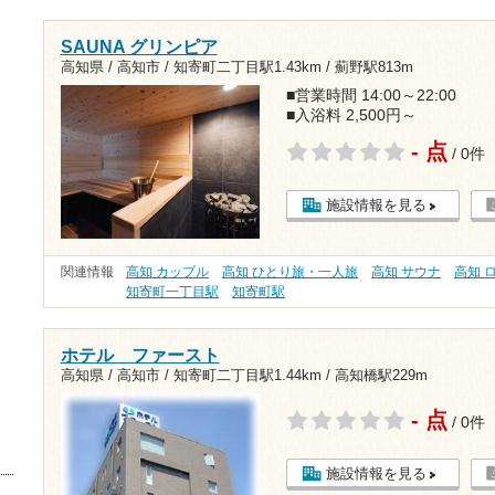
SAUNA グリンピア
高知県 / 高知市 /
知寄町二丁目駅1.43km
/
薊野駅813m
■営業時間 14:00～22:00
■入浴料 2,500円～
- 点
/ 0件
施設情報を見る
関連情報
高知 カップル
高知 ひとり旅・一人旅
高知 サウナ
高知 
知寄町一丁目駅
知寄町駅
ホテル ファースト
高知県 / 高知市 /
知寄町二丁目駅1.44km
/
高知橋駅229m
- 点
/ 0件
施設情報を見る