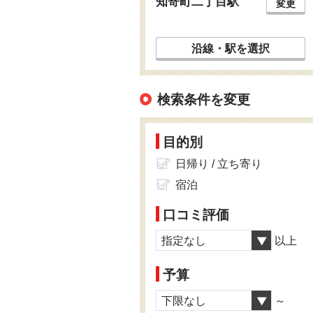
知寄町二丁目駅
変更
沿線・駅を選択
検索条件を変更
目的別
日帰り / 立ち寄り
宿泊
口コミ評価
指定なし
以上
予算
下限なし
～