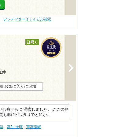
る
デンテツターミナルビル前駅
日帰り
>
11件
お気に入りに追加
り心身ともに 満喫しました。 ここの良
質も肌にピッタリでとにか…
処
高知 漫画
西高須駅