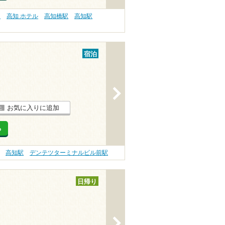
）
高知 ホテル
高知橋駅
高知駅
宿泊
>
お気に入りに追加
る
高知駅
デンテツターミナルビル前駅
日帰り
>