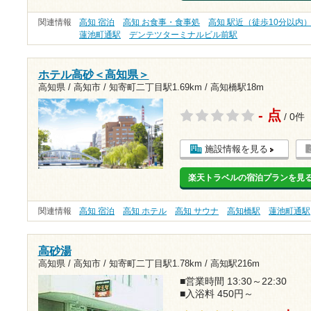
関連情報
高知 宿泊
高知 お食事・食事処
高知 駅近（徒歩10分以内
蓮池町通駅
デンテツターミナルビル前駅
ホテル高砂＜高知県＞
高知県 / 高知市 /
知寄町二丁目駅1.69km
/
高知橋駅18m
- 点
/ 0件
施設情報を見る
楽天トラベルの宿泊プランを見
関連情報
高知 宿泊
高知 ホテル
高知 サウナ
高知橋駅
蓮池町通駅
高砂湯
高知県 / 高知市 /
知寄町二丁目駅1.78km
/
高知駅216m
■営業時間 13:30～22:30
■入浴料 450円～