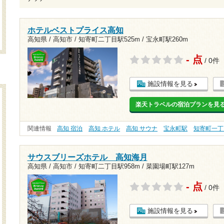
ホテルベストプライス高知
高知県 / 高知市 /
知寄町二丁目駅525m
/
宝永町駅260m
- 点
/ 0件
施設情報を見る
楽天トラベルの宿泊プランを見
関連情報
高知 宿泊
高知 ホテル
高知 サウナ
宝永町駅
知寄町一丁
サウスブリーズホテル 高知海月
高知県 / 高知市 /
知寄町二丁目駅958m
/
菜園場町駅127m
- 点
/ 0件
施設情報を見る