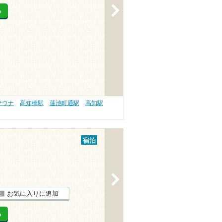
>
る
サウナ
高知橋駅
蓮池町通駅
高知駅
宿泊
>
お気に入りに追加
る