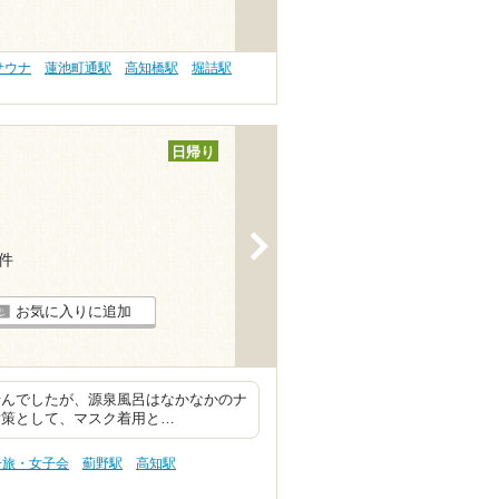
サウナ
蓮池町通駅
高知橋駅
堀詰駅
日帰り
>
3件
お気に入りに追加
ませんでしたが、源泉風呂はなかなかのナ
対策として、マスク着用と…
子旅・女子会
薊野駅
高知駅