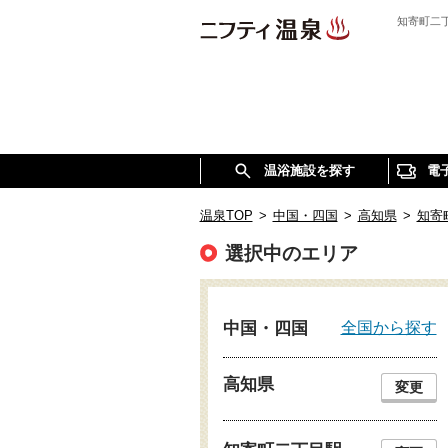
知寄町二
温浴施設を探す
電
温泉TOP
>
中国・四国
>
高知県
>
知寄
選択中のエリア
全国から探す
中国・四国
高知県
変更