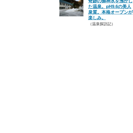
奇跡の御神水を沸かし
た温泉。pH9.6の美人
泉質。本格オープンが
楽しみ。
（温泉探訪記）