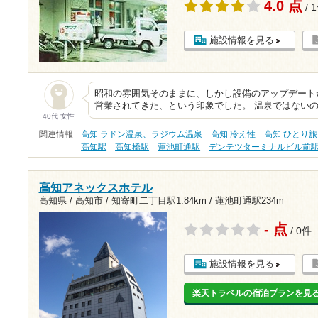
4.0 点
/ 
施設情報を見る
昭和の雰囲気そのままに、しかし設備のアップデート
営業されてきた、という印象でした。 温泉ではない
40代 女性
関連情報
高知 ラドン温泉、ラジウム温泉
高知 冷え性
高知 ひとり
高知駅
高知橋駅
蓮池町通駅
デンテツターミナルビル前
高知アネックスホテル
高知県 / 高知市 /
知寄町二丁目駅1.84km
/
蓮池町通駅234m
- 点
/ 0件
施設情報を見る
楽天トラベルの宿泊プランを見