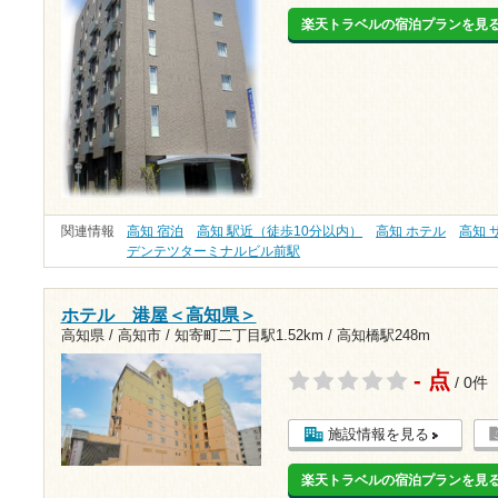
楽天トラベルの宿泊プランを見
関連情報
高知 宿泊
高知 駅近（徒歩10分以内）
高知 ホテル
高知 
デンテツターミナルビル前駅
ホテル 港屋＜高知県＞
高知県 / 高知市 /
知寄町二丁目駅1.52km
/
高知橋駅248m
- 点
/ 0件
施設情報を見る
楽天トラベルの宿泊プランを見