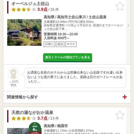
オーベルジュ土佐山
お気に入
りに追加
3.9点
/ 16 件
高知県 / 高知市土佐山東川 / 土佐山温泉
大橋通駅10.69km
円行寺口駅9.50km
高知県交通堺町バス停より平石行き､菖蒲行きでオーベルジ
ュ土佐山前下車…
営業時間 10:30～22:00
入浴料金 800円～
日帰り
宿泊
サウナ
楽天トラベルの宿泊プランを見る
お洒落な名前のホテルからは想像出来ない山岳路ですれ違い出来
ないような道の果てにありました。道路は石のガードレールがあ
ったり…
～10代
男性
関連情報から探す
天然の湯ながおか温泉
お気に入
りに追加
3.7点
/ 13 件
高知県 / 南国市
大橋通駅11.15km
土佐長岡駅1.07km