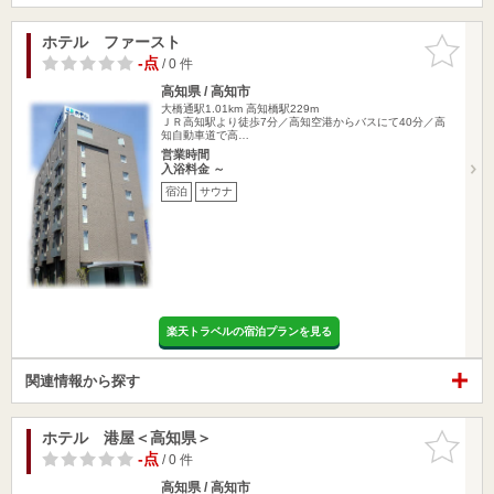
ホテル ファースト
お気に入
りに追加
-点
/ 0 件
高知県 / 高知市
大橋通駅1.01km
高知橋駅229m
ＪＲ高知駅より徒歩7分／高知空港からバスにて40分／高
知自動車道で高…
営業時間
入浴料金 ～
宿泊
サウナ
楽天トラベルの宿泊プランを見る
関連情報から探す
ホテル 港屋＜高知県＞
お気に入
りに追加
-点
/ 0 件
高知県 / 高知市