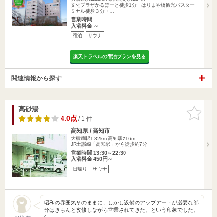
文化プラザかるぽーと徒歩1分・はりまや橋観光バスター
ミナル徒歩３分・…
営業時間
入浴料金 ～
宿泊
サウナ
楽天トラベルの宿泊プランを見る
関連情報から探す
高砂湯
お気に入
りに追加
4.0点
/ 1 件
高知県 / 高知市
大橋通駅1.32km
高知駅216m
JR土讃線「高知駅」から徒歩約7分
営業時間 13:30～22:30
入浴料金 450円～
日帰り
サウナ
昭和の雰囲気そのままに、しかし設備のアップデートが必要な部
分はきちんと改修しながら営業されてきた、という印象でした。
温…