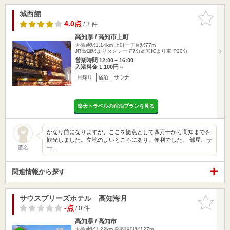
城西館
お気に入
りに追加
4.0点
/ 3 件
高知県 / 高知市上町
大橋通駅1.14km
上町一丁目駅77m
JR高知駅よりタクシーで7分高知ICより車で20分
営業時間 12:00～16:00
入浴料金 1,100円～
日帰り
宿泊
サウナ
楽天トラベルの宿泊プランを見る
かなり前になりますが、ここを拠点として四万十から高知までを
観光しました。立地のよいところにあり、便利でした。 部屋、サ
ー…
匿名
関連情報から探す
サウスブリーズホテル 高知海月
お気に入
りに追加
-点
/ 0 件
高知県 / 高知市
大橋通駅1.22km
菜園場町駅127m