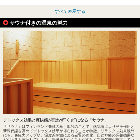
すべて表示する
サウナ付きの温泉の魅力
デトックス効果と爽快感が思わず"くせ"になる「サウナ」
「サウナ」はフィンランド発祥の蒸し風呂のことで、熱気浴により発汗作用と
新陳代謝を高めてデトックス効果が得られることが特徴。リラックス効果以外
にも、免疫力アップや、温度差刺激による副腎の強化、自律神経の調整効果な
どがあると言われています。普段汗をかくことが少なく新陳代謝が低下してい