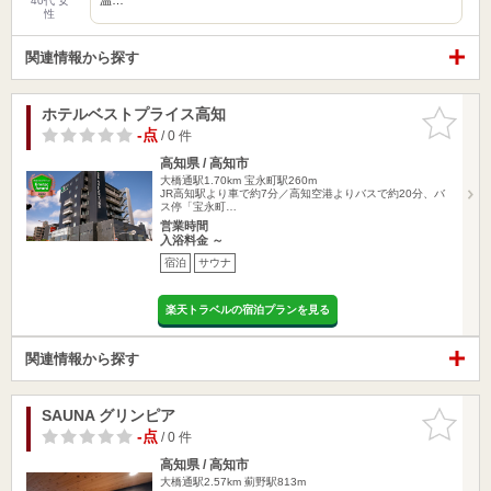
40代 女
性
関連情報から探す
ホテルベストプライス高知
お気に入
りに追加
-点
/ 0 件
高知県 / 高知市
大橋通駅1.70km
宝永町駅260m
JR高知駅より車で約7分／高知空港よりバスで約20分、バ
ス停「宝永町…
営業時間
入浴料金 ～
宿泊
サウナ
楽天トラベルの宿泊プランを見る
関連情報から探す
SAUNA グリンピア
お気に入
りに追加
-点
/ 0 件
高知県 / 高知市
大橋通駅2.57km
薊野駅813m