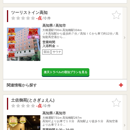
ツーリストイン高知
お気に入
りに追加
-点
/ 0 件
高知県 / 高知市
大橋通駅700m
高知橋駅334m
ＪＲ高知駅から徒歩約７分／高知ＩＣから車で約12分／高
知龍馬空港から…
営業時間
入浴料金 ～
宿泊
サウナ
楽天トラベルの宿泊プランを見る
関連情報から探す
土佐御苑(とさぎょえん)
お気に入
りに追加
-点
/ 0 件
高知県 / 高知市
大橋通駅731m
高知橋駅267m
高知ICよりお車で１０分 高知駅より徒歩５分 高知空港
よりお車で３０…
営業時間 5:30～24:00