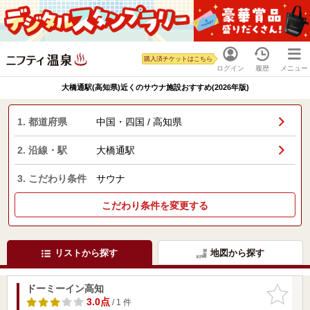
購入済チケットはこちら
ログイン
履歴
メニュー
大橋通駅(高知県)近くのサウナ施設おすすめ(2026年版)
1. 都道府県
中国・四国 / 高知県
2. 沿線・駅
大橋通駅
3. こだわり条件
サウナ
こだわり条件を変更する
リストから探す
地図から探す
ドーミーイン高知
お気に入
りに追加
3.0点
/ 1 件