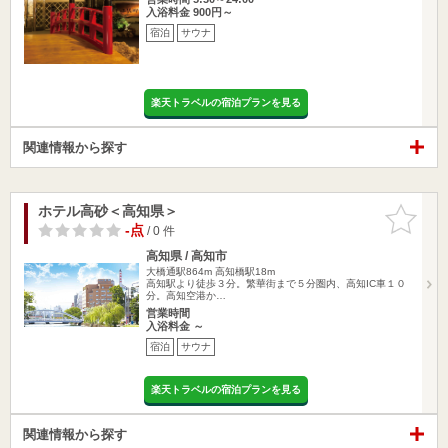
入浴料金 900円～
宿泊
サウナ
楽天トラベルの宿泊プランを見る
関連情報から探す
ホテル高砂＜高知県＞
お気に入
りに追加
-点
/ 0 件
高知県 / 高知市
大橋通駅864m
高知橋駅18m
高知駅より徒歩３分。繁華街まで５分圏内、高知IC車１０
分。高知空港か…
営業時間
入浴料金 ～
宿泊
サウナ
楽天トラベルの宿泊プランを見る
関連情報から探す