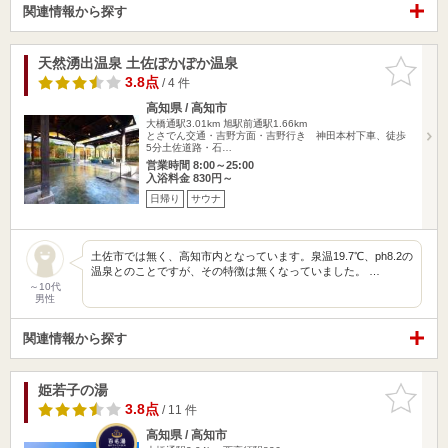
関連情報から探す
天然湧出温泉 土佐ぽかぽか温泉
お気に入
りに追加
3.8点
/ 4 件
高知県 / 高知市
大橋通駅3.01km
旭駅前通駅1.66km
とさでん交通・吉野方面・吉野行き 神田本村下車、徒歩
5分土佐道路・石…
営業時間 8:00～25:00
入浴料金 830円～
日帰り
サウナ
土佐市では無く、高知市内となっています。泉温19.7℃、ph8.2の
温泉とのことですが、その特徴は無くなっていました。 …
～10代
男性
関連情報から探す
姫若子の湯
お気に入
りに追加
3.8点
/ 11 件
高知県 / 高知市