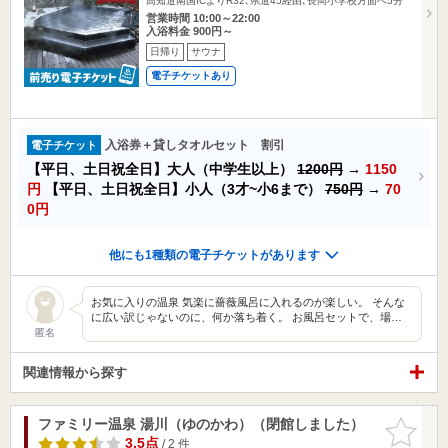
高知道南国ICよりR32､県道45経由､長岡小学校方面へ5分
営業時間 10:00～22:00
入浴料金 900円～
日帰り
サウナ
電子チケットあり
入浴券＋貸しタオルセット 割引
電子チケット
【平日、土日祝全日】大人（中学生以上）
1200円
→
1150
円
【平日、土日祝全日】小人（3才~小6まで）
750円
→
70
0円
他にも1種類の電子チケットがあります
お気に入りの温泉 気楽に薔薇風呂に入れるのが楽しい。 そんな
に広い訳じゃないのに、何か落ち着く。 お風呂セットで、場…
匿名
関連情報から探す
ファミリー温泉 湯川（ゆのかわ）（閉館しました）
お気に入
りに追加
3.5点
/ 2 件