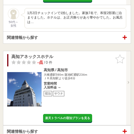
1月2日チェックインで1拍しました。家族7名で、和室2部屋に泊
まりました。ホテルは、お正月飾りがあり華やかでした。お風呂
は…
50代～
女性
関連情報から探す
高知アネックスホテル
お気に入
りに追加
-点
/ 0 件
高知県 / 高知市
大橋通駅590m
蓮池町通駅234m
ＪＲ高知駅より徒歩8分
営業時間
入浴料金 ～
宿泊
サウナ
楽天トラベルの宿泊プランを見る
関連情報から探す