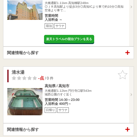
大橋通駅1.11km
高知橋駅248m
◎ＪＲ高知駅より徒歩3分◎高知ICより車で約10分◎高知
空港より車で…
営業時間
入浴料金 ～
宿泊
サウナ
楽天トラベルの宿泊プランを見る
関連情報から探す
清水湯
お気に入
りに追加
-点
/ 0 件
高知県 / 高知市
大橋通駅1.12km
円行寺口駅543m
城西公園のすぐ近く
営業時間 14:30～23:00
入浴料金 400円～
日帰り
サウナ
関連情報から探す