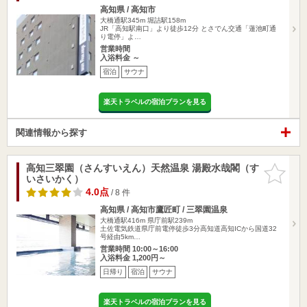
高知県 / 高知市
大橋通駅345m
堀詰駅158m
JR「高知駅南口」より徒歩12分 とさでん交通「蓮池町通
り電停」よ…
営業時間
入浴料金 ～
宿泊
サウナ
楽天トラベルの宿泊プランを見る
関連情報から探す
高知三翠園（さんすいえん）天然温泉 湯殿水哉閣（す
お気に入
いさいかく）
りに追加
4.0点
/ 8 件
高知県 / 高知市鷹匠町 / 三翠園温泉
大橋通駅416m
県庁前駅239m
土佐電気鉄道県庁前電停徒歩3分高知道高知ICから国道32
号経由5km…
営業時間 10:00～16:00
入浴料金 1,200円～
日帰り
宿泊
サウナ
楽天トラベルの宿泊プランを見る