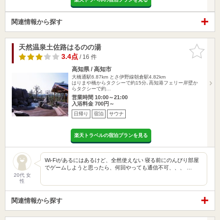
関連情報から探す
天然温泉土佐路はるのの湯
お気に入
りに追加
3.4点
/ 16 件
高知県 / 高知市
大橋通駅6.87km
とさ伊野線朝倉駅4.82km
はりまや橋からタクシーで約15分､高知港フェリー岸壁か
らタクシーで約…
営業時間 10:00～21:00
入浴料金 700円～
日帰り
宿泊
サウナ
楽天トラベルの宿泊プランを見る
Wi-Fiがあるにはあるけど、全然使えない 寝る前にのんびり部屋
でゲームしようと思ったら、何回やっても通信不可、、、 …
20代 女
性
関連情報から探す