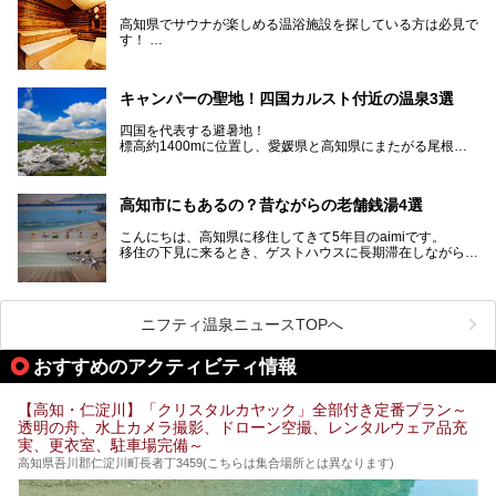
高知県はまた、カツオのたたきをはじめとする海産物や清流
で育つ川魚、大皿にごちそうがどっさり盛られた皿鉢料理、
高知県でサウナが楽しめる温浴施設を探している方は必見で
柚子などの柑橘類、地酒といったグルメが充実していること
す！
でも知られます。ここでは、温泉とあわせて自然の景観やグ
この記事では、高知県内でおすすめするサウナを詳しく紹介
ルメも満喫できる、高知県でおすすめのスーパー銭湯をご紹
します。
介します。
高知市内から、大自然に囲まれたサウナまで厳選してます。
キャンパーの聖地！四国カルスト付近の温泉3選
ぜひこれを読んで高知のサウナ探しの参考してくださいね！
四国を代表する避暑地！
標高約1400mに位置し、愛媛県と高知県にまたがる尾根沿
いに広がる「四国カルスト」。
夏はキャンパーでにぎわい、街明かりもほぼなく満点の星空
高知市にもあるの？昔ながらの老舗銭湯4選
が見れる場所。
そんな街から外れた景色のとってもいい場所なんですが、日
こんにちは、高知県に移住してきて5年目のaimiです。
帰り温泉（お風呂）がありません。
移住の下見に来るとき、ゲストハウスに長期滞在しながら観
中でもライターおすすめの３つの温泉をご紹介します。
光していたのですが。
そのときにお世話になったのが高知市内にある銭湯。
テントを張ってから温泉に向かうのもいいですが、場所取り
高知市というと、高知県の人口の半分が集まっているにぎや
などが問題なければ、温泉に入ってから向かうことをオスス
かなイメージがある方も多いかと思いますが、昔ながらの老
メします。
ニフティ温泉ニュースTOPへ
舗銭湯がけっこうな数あるのですよ。
なぜなら最寄り温泉でも車で４０分、山を降りていかねばな
りませんからね…！！
規模は小さいながら、元気に営業中なので観光がてら訪問し
おすすめのアクティビティ情報
てみてはいかがでしょう？
もしくは、翌日キャンプ帰りに立ち寄るのもおすすめです。
JR高知駅から近いものもあるので、公共交通オンリー派もO
Kですよ♪
【高知・仁淀川】「クリスタルカヤック」全部付き定番プラン～
それでは見ていきましょう。
透明の舟、水上カメラ撮影、ドローン空撮、レンタルウェア品充
それではチェックしてきましょう♪
実、更衣室、駐車場完備～
高知県吾川郡仁淀川町長者丁3459(こちらは集合場所とは異なります)