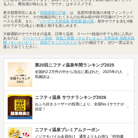
る人に、爽快感が味わえる「サウナ」はオススメです。
東京都墨田区にある「
両国湯屋江戸遊
」は、温度90度前後の本格フィンランド
式ドライサウナ。その他施設内にたくさんのお休み処やWi-Fi完備のワークスペ
ースも充実。また、「
バーデと天然温泉 豊島園 庭の湯
」屋外サウナを含む4種
のサウナで心地よい刺激と発汗を楽しめます。
大橋通駅のサウナ付きの温泉、日帰り温泉、スーパー銭湯の中でも特に人気が
あるのは、
ドーミーイン高知
、
高知三翠園（さんすいえん）天然温泉 湯殿水哉
閣（すいさいかく）
、
高知アネックスホテル
などの施設です。ぜひ一度は足を
運んでみてください。
第20回ニフティ温泉年間ランキング2025
全国約2.2万件の中から頂点に選ばれた、2025年の人
気施設は…
ニフティ温泉 サウナランキング2026
おふろ好きユーザーの投票により、全国No.1サウナが
決定！
ニフティ温泉プレミアムクーポン
ノジマモバイル会員向け 通常よりもお得な「特別価