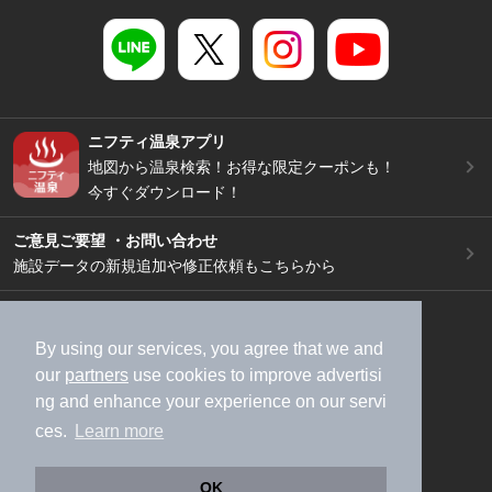
ニフティ温泉アプリ
地図から温泉検索！お得な限定クーポンも！
今すぐダウンロード！
ご意見ご要望 ・お問い合わせ
施設データの新規追加や修正依頼もこちらから
スマートフォン
/
PC
加盟店募集（資料請求）
広告出稿のご案内
By using our services, you agree that we and
our
partners
use cookies to improve advertisi
利用規約
ライフスタイルMEMBERS+規約
ng and enhance your experience on our servi
特定商取引法に基づく表記
ヘルプ
採用情報
ces.
Learn more
運営会社
個人情報保護ポリシー
©NIFTY Lifestyle Co., Ltd.
OK