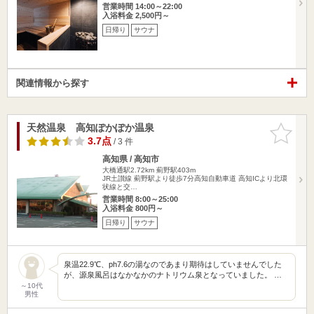
営業時間 14:00～22:00
入浴料金 2,500円～
日帰り
サウナ
関連情報から探す
天然温泉 高知ぽかぽか温泉
お気に入
りに追加
3.7点
/ 3 件
高知県 / 高知市
大橋通駅2.72km
薊野駅403m
JR土讃線 薊野駅より徒歩7分高知自動車道 高知ICより北環
状線と交…
営業時間 8:00～25:00
入浴料金 800円～
日帰り
サウナ
泉温22.9℃、ph7.6の湯なのであまり期待はしていませんでした
が、源泉風呂はなかなかのナトリウム泉となっていました。 …
～10代
男性