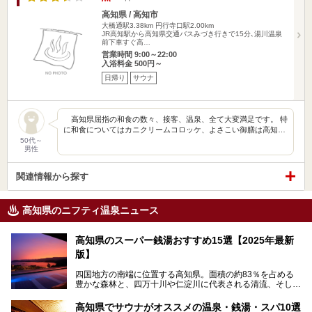
高知県 / 高知市
大橋通駅3.38km
円行寺口駅2.00km
JR高知駅から高知県交通バスみづき行きで15分､湯川温泉
前下車すぐ高…
営業時間 9:00～22:00
入浴料金 500円～
日帰り
サウナ
高知県屈指の和食の数々、接客、温泉、全て大変満足です。 特
に和食についてはカニクリームコロッケ、よさこい御膳は高知…
50代～
男性
関連情報から探す
高知県のニフティ温泉ニュース
高知県のスーパー銭湯おすすめ15選【2025年最新
版】
四国地方の南端に位置する高知県。面積の約83％を占める
豊かな森林と、四万十川や仁淀川に代表される清流、そして
青く輝く太平洋に面して約700㎞もの海岸線が続く、自然の
魅力がぎゅっと詰まった県です。
高知県でサウナがオススメの温泉・銭湯・スパ10選