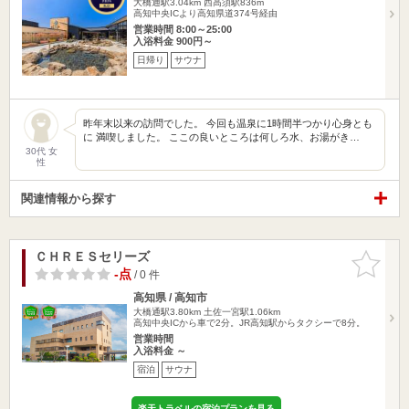
大橋通駅3.04km
西高須駅836m
高知中央ICより高知県道374号経由
営業時間 8:00～25:00
入浴料金 900円～
日帰り
サウナ
昨年末以来の訪問でした。 今回も温泉に1時間半つかり心身とも
に 満喫しました。 ここの良いところは何しろ水、お湯がき…
30代 女
性
関連情報から探す
ＣＨＲＥＳセリーズ
お気に入
りに追加
-点
/ 0 件
高知県 / 高知市
大橋通駅3.80km
土佐一宮駅1.06km
高知中央ICから車で2分。JR高知駅からタクシーで8分。
営業時間
入浴料金 ～
宿泊
サウナ
楽天トラベルの宿泊プランを見る