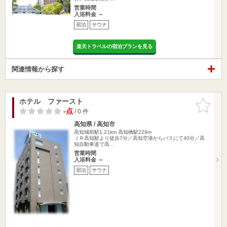
営業時間
入浴料金 ～
宿泊
サウナ
楽天トラベルの宿泊プランを見る
関連情報から探す
ホテル ファースト
お気に入
りに追加
-点
/ 0 件
高知県 / 高知市
高知城前駅1.21km
高知橋駅229m
ＪＲ高知駅より徒歩7分／高知空港からバスにて40分／高
知自動車道で高…
営業時間
入浴料金 ～
宿泊
サウナ