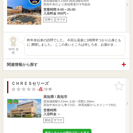
高知城前駅3.25km
西高須駅836m
高知中央ICより高知県道374号経由
営業時間 8:00～25:00
入浴料金 900円～
日帰り
サウナ
昨年末以来の訪問でした。 今回も温泉に1時間半つかり心身とも
に 満喫しました。 ここの良いところは何しろ水、お湯がき…
30代 女
性
関連情報から探す
ＣＨＲＥＳセリーズ
お気に入
りに追加
-点
/ 0 件
高知県 / 高知市
高知城前駅4.01km
土佐一宮駅1.06km
高知中央ICから車で2分。JR高知駅からタクシーで8分。
営業時間
入浴料金 ～
宿泊
サウナ
楽天トラベルの宿泊プランを見る