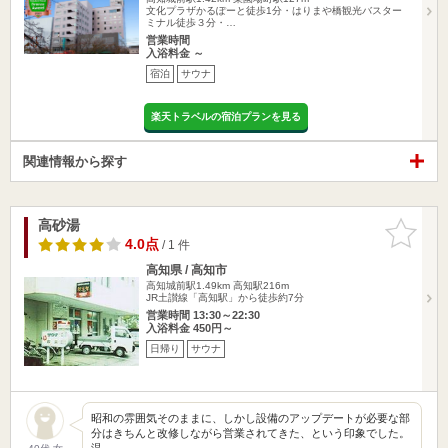
文化プラザかるぽーと徒歩1分・はりまや橋観光バスター
ミナル徒歩３分・…
営業時間
入浴料金 ～
宿泊
サウナ
楽天トラベルの宿泊プランを見る
関連情報から探す
高砂湯
お気に入
りに追加
4.0点
/ 1 件
高知県 / 高知市
高知城前駅1.49km
高知駅216m
JR土讃線「高知駅」から徒歩約7分
営業時間 13:30～22:30
入浴料金 450円～
日帰り
サウナ
昭和の雰囲気そのままに、しかし設備のアップデートが必要な部
分はきちんと改修しながら営業されてきた、という印象でした。
温…