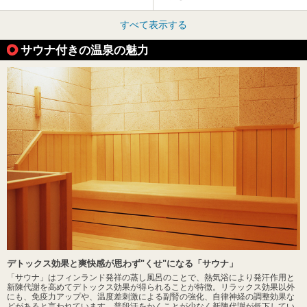
すべて表示する
サウナ付きの温泉の魅力
デトックス効果と爽快感が思わず"くせ"になる「サウナ」
「サウナ」はフィンランド発祥の蒸し風呂のことで、熱気浴により発汗作用と
新陳代謝を高めてデトックス効果が得られることが特徴。リラックス効果以外
にも、免疫力アップや、温度差刺激による副腎の強化、自律神経の調整効果な
どがあると言われています。普段汗をかくことが少なく新陳代謝が低下してい