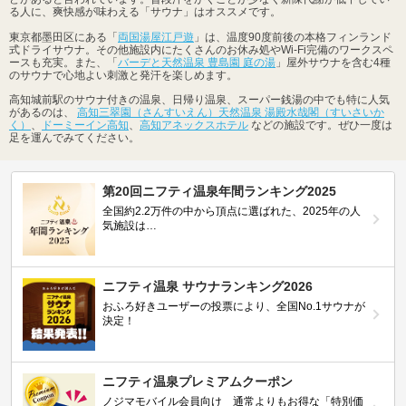
る人に、爽快感が味わえる「サウナ」はオススメです。
東京都墨田区にある「
両国湯屋江戸遊
」は、温度90度前後の本格フィンランド
式ドライサウナ。その他施設内にたくさんのお休み処やWi-Fi完備のワークスペ
ースも充実。また、「
バーデと天然温泉 豊島園 庭の湯
」屋外サウナを含む4種
のサウナで心地よい刺激と発汗を楽しめます。
高知城前駅のサウナ付きの温泉、日帰り温泉、スーパー銭湯の中でも特に人気
があるのは、
高知三翠園（さんすいえん）天然温泉 湯殿水哉閣（すいさいか
く）
、
ドーミーイン高知
、
高知アネックスホテル
などの施設です。ぜひ一度は
足を運んでみてください。
第20回ニフティ温泉年間ランキング2025
全国約2.2万件の中から頂点に選ばれた、2025年の人
気施設は…
ニフティ温泉 サウナランキング2026
おふろ好きユーザーの投票により、全国No.1サウナが
決定！
ニフティ温泉プレミアムクーポン
ノジマモバイル会員向け 通常よりもお得な「特別価