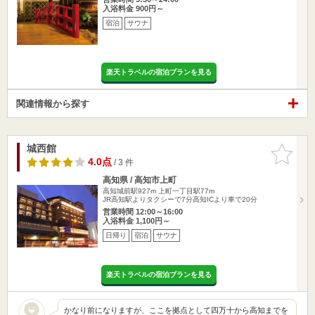
入浴料金 900円～
宿泊
サウナ
楽天トラベルの宿泊プランを見る
関連情報から探す
城西館
お気に入
りに追加
4.0点
/ 3 件
高知県 / 高知市上町
高知城前駅927m
上町一丁目駅77m
JR高知駅よりタクシーで7分高知ICより車で20分
営業時間 12:00～16:00
入浴料金 1,100円～
日帰り
宿泊
サウナ
楽天トラベルの宿泊プランを見る
かなり前になりますが、ここを拠点として四万十から高知までを