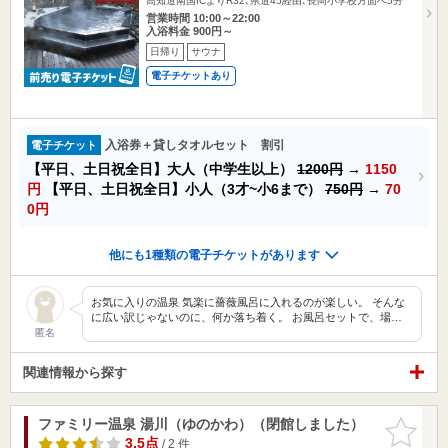
高知道南国ICよりR32､県道45経由､長岡小学校方面へ5分
営業時間 10:00～22:00
入浴料金 900円～
日帰り
サウナ
電子チケットあり
入浴券＋貸しタオルセット 割引
電子チケット
【平日、土日祝全日】大人（中学生以上）
1200円
→
1150
円
【平日、土日祝全日】小人（3才~小6まで）
750円
→
70
0円
他にも1種類の電子チケットがあります
お気に入りの温泉 気楽に薔薇風呂に入れるのが楽しい。 そんな
に広い訳じゃないのに、何か落ち着く。 お風呂セットで、場…
匿名
関連情報から探す
ファミリー温泉 湯川（ゆのかわ）（閉館しました）
お気に入
りに追加
3.5点
/ 2 件