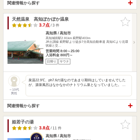
関連情報から探す
天然温泉 高知ぽかぽか温泉
お気に入
りに追加
3.7点
/ 3 件
高知県 / 高知市
高知城前駅2.91km
薊野駅403m
JR土讃線 薊野駅より徒歩7分高知自動車道 高知ICより北環
状線と交…
営業時間 8:00～25:00
入浴料金 800円～
日帰り
サウナ
泉温22.9℃、ph7.6の湯なのであまり期待はしていませんでした
が、源泉風呂はなかなかのナトリウム泉となっていました。 …
～10代
男性
関連情報から探す
姫若子の湯
お気に入
りに追加
3.8点
/ 11 件
高知県 / 高知市