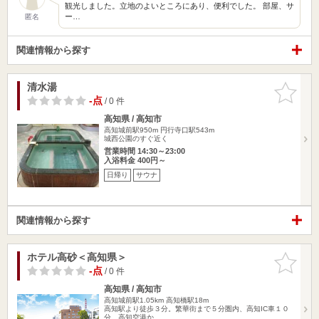
観光しました。立地のよいところにあり、便利でした。 部屋、サ
ー…
匿名
関連情報から探す
清水湯
お気に入
りに追加
-点
/ 0 件
高知県 / 高知市
高知城前駅950m
円行寺口駅543m
城西公園のすぐ近く
営業時間 14:30～23:00
入浴料金 400円～
日帰り
サウナ
関連情報から探す
ホテル高砂＜高知県＞
お気に入
りに追加
-点
/ 0 件
高知県 / 高知市
高知城前駅1.05km
高知橋駅18m
高知駅より徒歩３分。繁華街まで５分圏内、高知IC車１０
分。高知空港か…