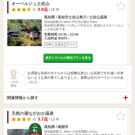
オーベルジュ土佐山
お気に入
りに追加
3.9点
/ 16 件
高知県 / 高知市土佐山東川 / 土佐山温泉
高知城前駅10.66km
円行寺口駅9.50km
高知県交通堺町バス停より平石行き､菖蒲行きでオーベルジ
ュ土佐山前下車…
営業時間 10:30～22:00
入浴料金 800円～
日帰り
宿泊
サウナ
楽天トラベルの宿泊プランを見る
お洒落な名前のホテルからは想像出来ない山岳路ですれ違い出来
ないような道の果てにありました。道路は石のガードレールがあ
ったり…
～10代
男性
関連情報から探す
天然の湯ながおか温泉
お気に入
りに追加
3.7点
/ 13 件
高知県 / 南国市
高知城前駅11.36km
土佐長岡駅1.07km