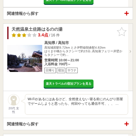
関連情報から探す
天然温泉土佐路はるのの湯
お気に入
りに追加
3.4点
/ 16 件
高知県 / 高知市
高知城前駅6.72km
とさ伊野線朝倉駅4.82km
はりまや橋からタクシーで約15分､高知港フェリー岸壁か
らタクシーで約…
営業時間 10:00～21:00
入浴料金 700円～
日帰り
宿泊
サウナ
楽天トラベルの宿泊プランを見る
Wi-Fiがあるにはあるけど、全然使えない 寝る前にのんびり部屋
でゲームしようと思ったら、何回やっても通信不可、、、 …
20代 女
性
関連情報から探す