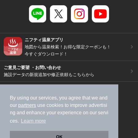
ニフティ温泉アプリ
地図から温泉検索！お得な限定クーポンも！
今すぐダウンロード！
ご意見ご要望 ・お問い合わせ
施設データの新規追加や修正依頼もこちらから
スマートフォン
/
PC
加盟店募集（資料請求）
広告出稿のご案内
By using our services, you agree that we and
our
partners
use cookies to improve advertisi
利用規約
ライフスタイルMEMBERS+規約
ng and enhance your experience on our servi
特定商取引法に基づく表記
ヘルプ
採用情報
ces.
Learn more
運営会社
個人情報保護ポリシー
©NIFTY Lifestyle Co., Ltd.
OK