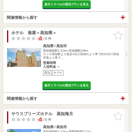
楽天トラベルの宿泊プランを見る
関連情報から探す
ホテル 港屋＜高知県＞
お気に入
りに追加
-点
/ 0 件
高知県 / 高知市
高知城前駅1.31km
高知橋駅248m
◎ＪＲ高知駅より徒歩3分◎高知ICより車で約10分◎高知
空港より車で…
営業時間
入浴料金 ～
宿泊
サウナ
楽天トラベルの宿泊プランを見る
関連情報から探す
サウスブリーズホテル 高知海月
お気に入
りに追加
-点
/ 0 件
高知県 / 高知市
高知城前駅1.42km
菜園場町駅127m