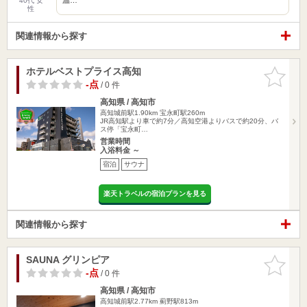
40代 女
性
関連情報から探す
ホテルベストプライス高知
お気に入
りに追加
-点
/ 0 件
高知県 / 高知市
高知城前駅1.90km
宝永町駅260m
JR高知駅より車で約7分／高知空港よりバスで約20分、バ
ス停「宝永町…
営業時間
入浴料金 ～
宿泊
サウナ
楽天トラベルの宿泊プランを見る
関連情報から探す
SAUNA グリンピア
お気に入
りに追加
-点
/ 0 件
高知県 / 高知市
高知城前駅2.77km
薊野駅813m