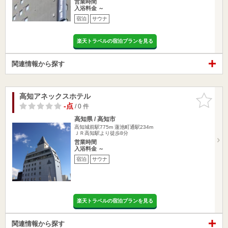
営業時間
入浴料金 ～
宿泊
サウナ
楽天トラベルの宿泊プランを見る
関連情報から探す
高知アネックスホテル
お気に入
りに追加
-点
/ 0 件
高知県 / 高知市
高知城前駅775m
蓮池町通駅234m
ＪＲ高知駅より徒歩8分
営業時間
入浴料金 ～
宿泊
サウナ
楽天トラベルの宿泊プランを見る
関連情報から探す