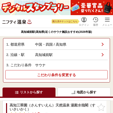
購入済チケットはこちら
ログイン
履歴
メニュー
高知城前駅(高知県)近くのサウナ施設おすすめ(2026年版)
1. 都道府県
中国・四国 / 高知県
2. 沿線・駅
高知城前駅
3. こだわり条件
サウナ
こだわり条件を変更する
リストから探す
地図から探す
高知三翠園（さんすいえん）天然温泉 湯殿水哉閣（す
お気に入
いさいかく）
りに追加