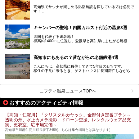
高知県はまた、カツオのたたきをはじめとする海産物や清流
で育つ川魚、大皿にごちそうがどっさり盛られた皿鉢料理、
高知県でサウナが楽しめる温浴施設を探している方は必見で
柚子などの柑橘類、地酒といったグルメが充実していること
す！
でも知られます。ここでは、温泉とあわせて自然の景観やグ
この記事では、高知県内でおすすめするサウナを詳しく紹介
ルメも満喫できる、高知県でおすすめのスーパー銭湯をご紹
します。
介します。
高知市内から、大自然に囲まれたサウナまで厳選してます。
キャンパーの聖地！四国カルスト付近の温泉3選
ぜひこれを読んで高知のサウナ探しの参考してくださいね！
四国を代表する避暑地！
標高約1400mに位置し、愛媛県と高知県にまたがる尾根沿
いに広がる「四国カルスト」。
夏はキャンパーでにぎわい、街明かりもほぼなく満点の星空
高知市にもあるの？昔ながらの老舗銭湯4選
が見れる場所。
そんな街から外れた景色のとってもいい場所なんですが、日
こんにちは、高知県に移住してきて5年目のaimiです。
帰り温泉（お風呂）がありません。
移住の下見に来るとき、ゲストハウスに長期滞在しながら観
中でもライターおすすめの３つの温泉をご紹介します。
光していたのですが。
そのときにお世話になったのが高知市内にある銭湯。
テントを張ってから温泉に向かうのもいいですが、場所取り
高知市というと、高知県の人口の半分が集まっているにぎや
などが問題なければ、温泉に入ってから向かうことをオスス
かなイメージがある方も多いかと思いますが、昔ながらの老
メします。
ニフティ温泉ニュースTOPへ
舗銭湯がけっこうな数あるのですよ。
なぜなら最寄り温泉でも車で４０分、山を降りていかねばな
りませんからね…！！
規模は小さいながら、元気に営業中なので観光がてら訪問し
おすすめのアクティビティ情報
てみてはいかがでしょう？
もしくは、翌日キャンプ帰りに立ち寄るのもおすすめです。
JR高知駅から近いものもあるので、公共交通オンリー派もO
Kですよ♪
【高知・仁淀川】「クリスタルカヤック」全部付き定番プラン～
それでは見ていきましょう。
透明の舟、水上カメラ撮影、ドローン空撮、レンタルウェア品充
それではチェックしてきましょう♪
実、更衣室、駐車場完備～
高知県吾川郡仁淀川町長者丁3459(こちらは集合場所とは異なります)