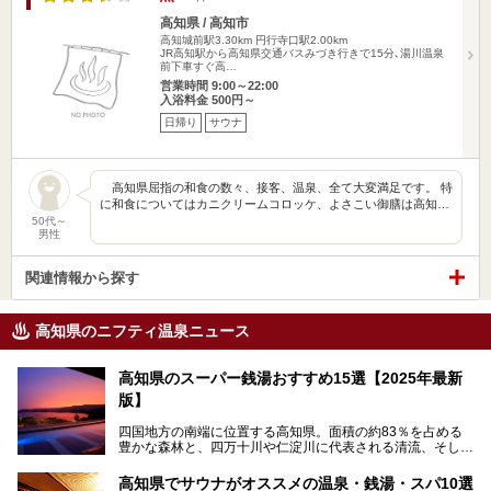
高知県 / 高知市
高知城前駅3.30km
円行寺口駅2.00km
JR高知駅から高知県交通バスみづき行きで15分､湯川温泉
前下車すぐ高…
営業時間 9:00～22:00
入浴料金 500円～
日帰り
サウナ
高知県屈指の和食の数々、接客、温泉、全て大変満足です。 特
に和食についてはカニクリームコロッケ、よさこい御膳は高知…
50代～
男性
関連情報から探す
高知県のニフティ温泉ニュース
高知県のスーパー銭湯おすすめ15選【2025年最新
版】
四国地方の南端に位置する高知県。面積の約83％を占める
豊かな森林と、四万十川や仁淀川に代表される清流、そして
青く輝く太平洋に面して約700㎞もの海岸線が続く、自然の
魅力がぎゅっと詰まった県です。
高知県でサウナがオススメの温泉・銭湯・スパ10選