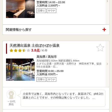
営業時間 14:00～22:00
入浴料金 2,500円～
日帰り
サウナ
関連情報から探す
天然湧出温泉 土佐ぽかぽか温泉
お気に入
りに追加
3.8点
/ 4 件
高知県 / 高知市
高知城前駅2.82km
旭駅前通駅1.66km
とさでん交通・吉野方面・吉野行き 神田本村下車、徒歩
5分土佐道路・石…
営業時間 8:00～25:00
入浴料金 830円～
日帰り
サウナ
土佐市では無く、高知市内となっています。泉温19.7℃、ph8.2の
温泉とのことですが、その特徴は無くなっていました。 …
～10代
男性