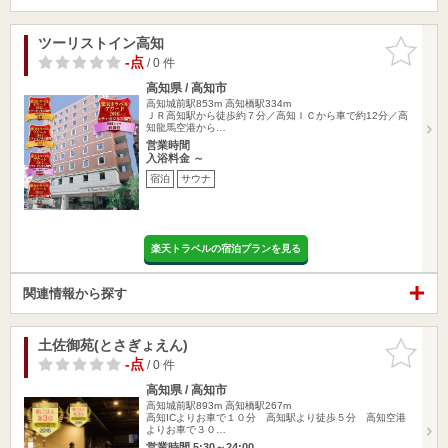
ツーリストイン高知
お気に入
りに追加
-点
/ 0 件
高知県 / 高知市
高知城前駅853m
高知橋駅334m
ＪＲ高知駅から徒歩約７分／高知ＩＣから車で約12分／高
知龍馬空港から…
営業時間
入浴料金 ～
宿泊
サウナ
楽天トラベルの宿泊プランを見る
関連情報から探す
土佐御苑(とさぎょえん)
お気に入
りに追加
-点
/ 0 件
高知県 / 高知市
高知城前駅893m
高知橋駅267m
高知ICよりお車で１０分 高知駅より徒歩５分 高知空港
よりお車で３０…
営業時間 5:30～24:00