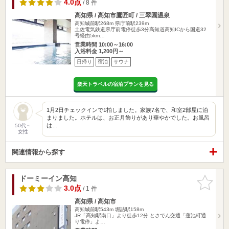
4.0点
/ 8 件
高知県 / 高知市鷹匠町 / 三翠園温泉
高知城前駅268m
県庁前駅239m
土佐電気鉄道県庁前電停徒歩3分高知道高知ICから国道32
号経由5km…
営業時間 10:00～16:00
入浴料金 1,200円～
日帰り
宿泊
サウナ
楽天トラベルの宿泊プランを見る
1月2日チェックインで1拍しました。家族7名で、和室2部屋に泊
まりました。ホテルは、お正月飾りがあり華やかでした。お風呂
は…
50代～
女性
関連情報から探す
ドーミーイン高知
お気に入
りに追加
3.0点
/ 1 件
高知県 / 高知市
高知城前駅543m
堀詰駅158m
JR「高知駅南口」より徒歩12分 とさでん交通「蓮池町通
り電停」よ…