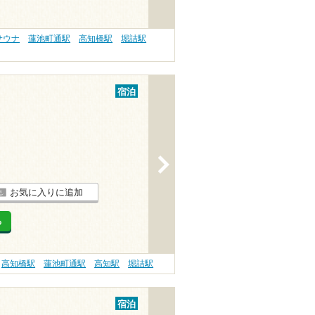
サウナ
蓮池町通駅
高知橋駅
堀詰駅
宿泊
>
お気に入りに追加
る
高知橋駅
蓮池町通駅
高知駅
堀詰駅
宿泊