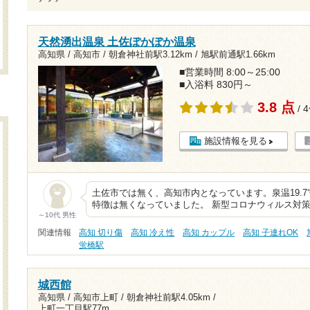
天然湧出温泉 土佐ぽかぽか温泉
高知県 / 高知市 /
朝倉神社前駅3.12km
/
旭駅前通駅1.66km
■営業時間 8:00～25:00
■入浴料 830円～
3.8 点
/ 
施設情報を見る
土佐市では無く、高知市内となっています。泉温19.7℃
特徴は無くなっていました。 新型コロナウィルス対
～10代 男性
関連情報
高知 切り傷
高知 冷え性
高知 カップル
高知 子連れOK
蛍橋駅
城西館
高知県 / 高知市上町 /
朝倉神社前駅4.05km
/
上町一丁目駅77m