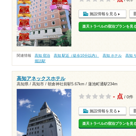
施設情報を見る
楽天トラベルの宿泊プランを見
関連情報
高知 宿泊
高知 駅近（徒歩10分以内）
高知 ホテル
高知 
堀詰駅
高知アネックスホテル
高知県 / 高知市 /
朝倉神社前駅5.67km
/
蓮池町通駅234m
- 点
/ 0件
施設情報を見る
楽天トラベルの宿泊プランを見