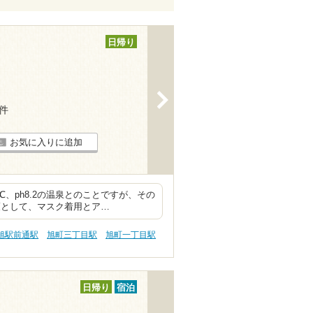
日帰り
>
4件
お気に入りに追加
、ph8.2の温泉とのことですが、その
策として、マスク着用とア…
旭駅前通駅
旭町三丁目駅
旭町一丁目駅
日帰り
宿泊