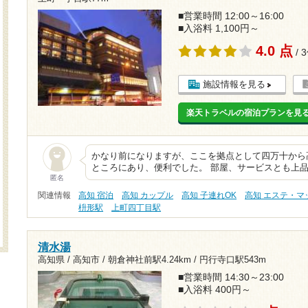
■営業時間 12:00～16:00
■入浴料 1,100円～
4.0 点
/ 
施設情報を見る
楽天トラベルの宿泊プランを見
かなり前になりますが、ここを拠点として四万十から
ところにあり、便利でした。 部屋、サービスとも上
匿名
関連情報
高知 宿泊
高知 カップル
高知 子連れOK
高知 エステ・マ
枡形駅
上町四丁目駅
清水湯
高知県 / 高知市 /
朝倉神社前駅4.24km
/
円行寺口駅543m
■営業時間 14:30～23:00
■入浴料 400円～