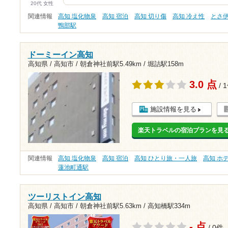
20代 女性
関連情報
高知 塩化物泉
高知 宿泊
高知 切り傷
高知 冷え性
とさ
鴨部駅
ドーミーイン高知
高知県 / 高知市 /
朝倉神社前駅5.49km
/
堀詰駅158m
3.0 点
/ 
施設情報を見る
楽天トラベルの宿泊プランを見
関連情報
高知 塩化物泉
高知 宿泊
高知 ひとり旅・一人旅
高知 ホ
蓮池町通駅
ツーリストイン高知
高知県 / 高知市 /
朝倉神社前駅5.63km
/
高知橋駅334m
- 点
/ 0件