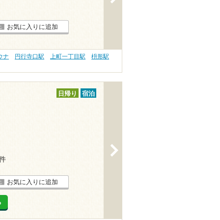
お気に入りに追加
ウナ
円行寺口駅
上町一丁目駅
枡形駅
日帰り
宿泊
>
8件
お気に入りに追加
る