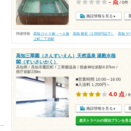
- 点
/ 0件
施設情報を見る
関連情報
高知 ひとり旅・一人旅
高知 格安（1,000円以下）
高知 サ
上町二丁目駅
高知三翠園（さんすいえん）天然温泉 湯殿水哉
閣（すいさいかく）
高知県 / 高知市鷹匠町 / 三翠園温泉 /
朝倉神社前駅4.87km
/
県庁前駅239m
■営業時間 10:00～16:00
■入浴料 1,200円～
4.0 点
/ 
施設情報を見る
楽天トラベルの宿泊プランを見