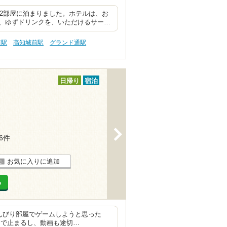
室2部屋に泊まりました。ホテルは、お
、ゆずドリンクを、いただけるサー…
前駅
高知城前駅
グランド通駅
日帰り
宿泊
>
16件
お気に入りに追加
る
のんびり部屋でゲームしようと思った
中で止まるし、動画も途切…