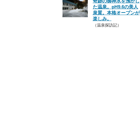
奇跡の御神水を沸かし
た温泉。pH9.6の美人
泉質。本格オープンが
楽しみ。
（温泉探訪記）