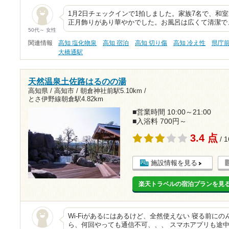
1月2日チェックインで1拍しました。家族7名で、和
正月飾りがあり華やかでした。お風呂は広くて清潔で
50代～ 女性
関連情報
高知 塩化物泉
高知 宿泊
高知 切り傷
高知 冷え性
県庁
大橋通駅
天然温泉土佐路はるのの湯
高知県 / 高知市 /
朝倉神社前駅5.10km
/
とさ伊野線朝倉駅4.82km
■営業時間 10:00～21:00
■入浴料 700円～
3.4 点
/ 
施設情報を見る
楽天トラベルの宿泊プランを見
Wi-Fiがあるにはあるけど、全然使えない 寝る前に
ら、何回やっても通信不可、、、 スマホアプリも途