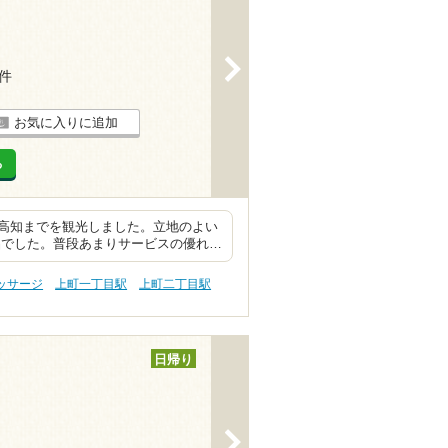
>
3件
お気に入りに追加
る
高知までを観光しました。立地のよい
品でした。普段あまりサービスの優れ…
ッサージ
上町一丁目駅
上町二丁目駅
日帰り
>