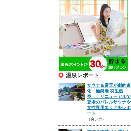
温泉レポート
サウナ＆露天が劇的進
化「極楽湯 羽生温
泉」！リニューアルで
登場のバレルサウナや
女性専用エリアをレポ
ート
（突レポ）