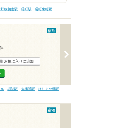
伊野線朝倉駅
曙町駅
曙町東町駅
宿泊
1件
>
お気に入りに追加
る
テル
堀詰駅
大橋通駅
はりまや橋駅
宿泊