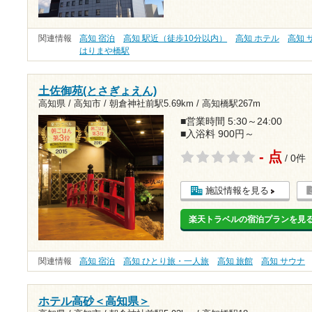
関連情報
高知 宿泊
高知 駅近（徒歩10分以内）
高知 ホテル
高知 
はりまや橋駅
土佐御苑(とさぎょえん)
高知県 / 高知市 /
朝倉神社前駅5.69km
/
高知橋駅267m
■営業時間 5:30～24:00
■入浴料 900円～
- 点
/ 0件
施設情報を見る
楽天トラベルの宿泊プランを見
関連情報
高知 宿泊
高知 ひとり旅・一人旅
高知 旅館
高知 サウナ
ホテル高砂＜高知県＞