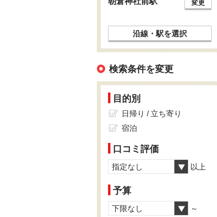
朝倉神社前駅
変更
沿線・駅を選択
検索条件を変更
目的別
日帰り / 立ち寄り
宿泊
口コミ評価
指定なし
以上
予算
下限なし
～