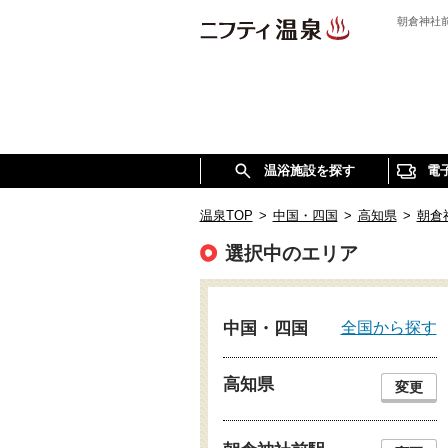
朝倉神社
温浴施設を探す
電
温泉TOP
>
中国・四国
>
高知県
>
朝倉
選択中のエリア
全国から探す
中国・四国
高知県
変更