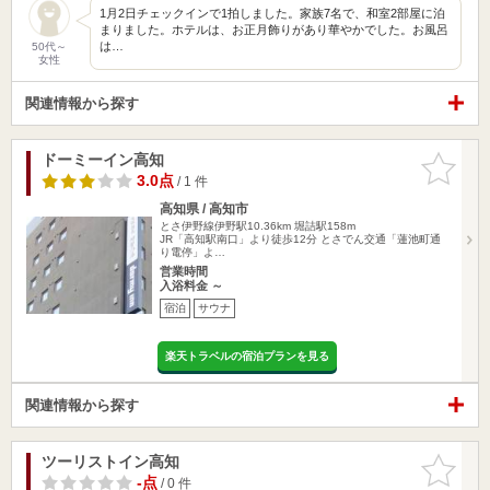
1月2日チェックインで1拍しました。家族7名で、和室2部屋に泊
まりました。ホテルは、お正月飾りがあり華やかでした。お風呂
は…
50代～
女性
関連情報から探す
ドーミーイン高知
お気に入
りに追加
3.0点
/ 1 件
高知県 / 高知市
とさ伊野線伊野駅10.36km
堀詰駅158m
JR「高知駅南口」より徒歩12分 とさでん交通「蓮池町通
り電停」よ…
営業時間
入浴料金 ～
宿泊
サウナ
楽天トラベルの宿泊プランを見る
関連情報から探す
ツーリストイン高知
お気に入
りに追加
-点
/ 0 件