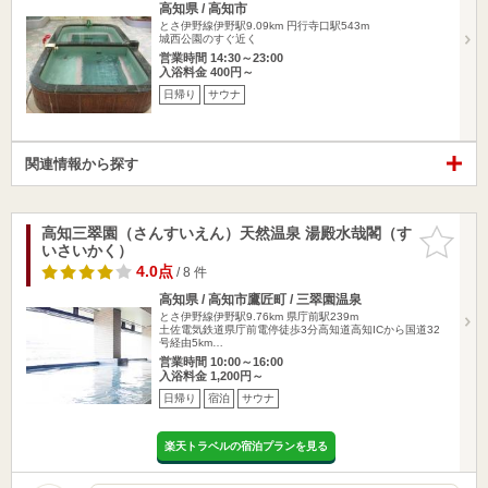
高知県 / 高知市
とさ伊野線伊野駅9.09km
円行寺口駅543m
城西公園のすぐ近く
営業時間 14:30～23:00
入浴料金 400円～
日帰り
サウナ
関連情報から探す
高知三翠園（さんすいえん）天然温泉 湯殿水哉閣（す
お気に入
いさいかく）
りに追加
4.0点
/ 8 件
高知県 / 高知市鷹匠町 / 三翠園温泉
とさ伊野線伊野駅9.76km
県庁前駅239m
土佐電気鉄道県庁前電停徒歩3分高知道高知ICから国道32
号経由5km…
営業時間 10:00～16:00
入浴料金 1,200円～
日帰り
宿泊
サウナ
楽天トラベルの宿泊プランを見る