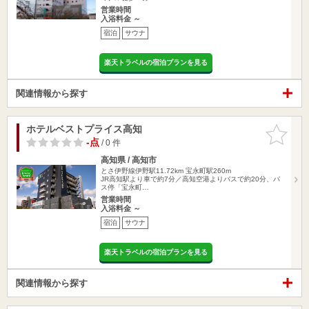
営業時間
入浴料金 ～
宿泊
サウナ
楽天トラベルの宿泊プランを見る
関連情報から探す
ホテルベストプライス高知
お気に入
りに追加
-点
/ 0 件
高知県 / 高知市
とさ伊野線伊野駅11.72km
宝永町駅260m
JR高知駅より車で約7分／高知空港よりバスで約20分、バ
ス停「宝永町…
営業時間
入浴料金 ～
宿泊
サウナ
楽天トラベルの宿泊プランを見る
関連情報から探す