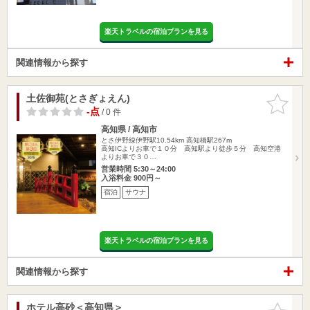
楽天トラベルの宿泊プランを見る
関連情報から探す
土佐御苑(とさぎょえん)
お気に入
りに追加
-点
/ 0 件
高知県 / 高知市
とさ伊野線伊野駅10.54km
高知橋駅267m
高知ICよりお車で１０分 高知駅より徒歩５分 高知空港
よりお車で３０…
営業時間 5:30～24:00
入浴料金 900円～
宿泊
サウナ
楽天トラベルの宿泊プランを見る
関連情報から探す
ホテル高砂＜高知県＞
お気に入