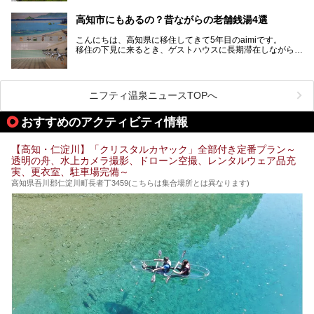
夏はキャンパーでにぎわい、街明かりもほぼなく満点の星空
高知市にもあるの？昔ながらの老舗銭湯4選
が見れる場所。
そんな街から外れた景色のとってもいい場所なんですが、日
こんにちは、高知県に移住してきて5年目のaimiです。
帰り温泉（お風呂）がありません。
移住の下見に来るとき、ゲストハウスに長期滞在しながら観
中でもライターおすすめの３つの温泉をご紹介します。
光していたのですが。
そのときにお世話になったのが高知市内にある銭湯。
テントを張ってから温泉に向かうのもいいですが、場所取り
高知市というと、高知県の人口の半分が集まっているにぎや
などが問題なければ、温泉に入ってから向かうことをオスス
かなイメージがある方も多いかと思いますが、昔ながらの老
メします。
ニフティ温泉ニュースTOPへ
舗銭湯がけっこうな数あるのですよ。
なぜなら最寄り温泉でも車で４０分、山を降りていかねばな
りませんからね…！！
規模は小さいながら、元気に営業中なので観光がてら訪問し
おすすめのアクティビティ情報
てみてはいかがでしょう？
もしくは、翌日キャンプ帰りに立ち寄るのもおすすめです。
JR高知駅から近いものもあるので、公共交通オンリー派もO
Kですよ♪
【高知・仁淀川】「クリスタルカヤック」全部付き定番プラン～
それでは見ていきましょう。
透明の舟、水上カメラ撮影、ドローン空撮、レンタルウェア品充
それではチェックしてきましょう♪
実、更衣室、駐車場完備～
高知県吾川郡仁淀川町長者丁3459(こちらは集合場所とは異なります)