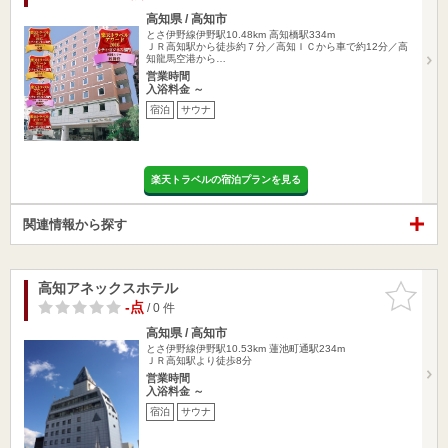
高知県 / 高知市
とさ伊野線伊野駅10.48km
高知橋駅334m
ＪＲ高知駅から徒歩約７分／高知ＩＣから車で約12分／高
知龍馬空港から…
営業時間
入浴料金 ～
宿泊
サウナ
楽天トラベルの宿泊プランを見る
関連情報から探す
高知アネックスホテル
お気に入
りに追加
-点
/ 0 件
高知県 / 高知市
とさ伊野線伊野駅10.53km
蓮池町通駅234m
ＪＲ高知駅より徒歩8分
営業時間
入浴料金 ～
宿泊
サウナ