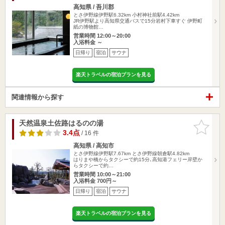
高知県 / 吾川郡
とさ伊野線伊野駅6.32km
小村神社前駅4.42km
JR伊野駅より高知県交通バスで15分岩村下車すぐ 伊野町
紙の博物館…
営業時間 12:00～20:00
入浴料金 ～
日帰り
宿泊
サウナ
楽天トラベルの宿泊プランを見る
関連情報から探す
天然温泉土佐路はるのの湯
お気に入
りに追加
3.4点
/ 16 件
高知県 / 高知市
とさ伊野線伊野駅7.67km
とさ伊野線朝倉駅4.82km
はりまや橋からタクシーで約15分､高知港フェリー岸壁か
らタクシーで約…
営業時間 10:00～21:00
入浴料金 700円～
日帰り
宿泊
サウナ
楽天トラベルの宿泊プランを見る