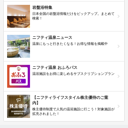
岩盤浴特集
日本全国の岩盤浴情報だけをピックアップ。まとめて
検索！
ニフティ温泉ニュース
温泉にもっと行きたくなる！お得な情報を掲載中
ニフティ温泉 おふろパス
温浴施設をお得に楽しめるサブスクリプションプラン
【ニフティライフスタイル株主優待のご案
内】
株主優待制度で人気の温浴施設に行こう！対象施設が
拡充されました！