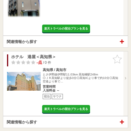
楽天トラベルの宿泊プランを見る
関連情報から探す
ホテル 港屋＜高知県＞
お気に入
りに追加
-点
/ 0 件
高知県 / 高知市
とさ伊野線伊野駅11.03km
高知橋駅248m
◎ＪＲ高知駅より徒歩3分◎高知ICより車で約10分◎高知
空港より車で…
営業時間
入浴料金 ～
宿泊
サウナ
楽天トラベルの宿泊プランを見る
関連情報から探す