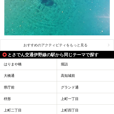
おすすめのアクティビティをもっと見る
とさでん交通伊野線の駅から同じテーマで探す
はりまや橋
堀詰
大橋通
高知城前
県庁前
グランド通
枡形
上町一丁目
上町二丁目
上町四丁目