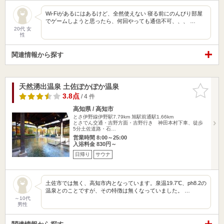
Wi-Fiがあるにはあるけど、全然使えない 寝る前にのんびり部屋
でゲームしようと思ったら、何回やっても通信不可、、、 …
20代 女
性
関連情報から探す
天然湧出温泉 土佐ぽかぽか温泉
お気に入
りに追加
3.8点
/ 4 件
高知県 / 高知市
とさ伊野線伊野駅7.79km
旭駅前通駅1.66km
とさでん交通・吉野方面・吉野行き 神田本村下車、徒歩
5分土佐道路・石…
営業時間 8:00～25:00
入浴料金 830円～
日帰り
サウナ
土佐市では無く、高知市内となっています。泉温19.7℃、ph8.2の
温泉とのことですが、その特徴は無くなっていました。 …
～10代
男性