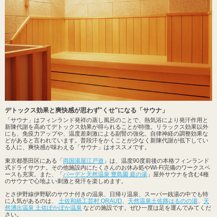
デトックス効果と爽快感が思わず"くせ"になる「サウナ」
「サウナ」はフィンランド発祥の蒸し風呂のことで、熱気浴により発汗作用と
新陳代謝を高めてデトックス効果が得られることが特徴。リラックス効果以外
にも、免疫力アップや、温度差刺激による副腎の強化、自律神経の調整効果な
どがあると言われています。普段汗をかくことが少なく新陳代謝が低下してい
る人に、爽快感が味わえる「サウナ」はオススメです。
東京都墨田区にある「
両国湯屋江戸遊
」は、温度90度前後の本格フィンランド
式ドライサウナ。その他施設内にたくさんのお休み処やWi-Fi完備のワークスペ
ースも充実。また、「
バーデと天然温泉 豊島園 庭の湯
」屋外サウナを含む4種
のサウナで心地よい刺激と発汗を楽しめます。
とさ伊野線伊野駅のサウナ付きの温泉、日帰り温泉、スーパー銭湯の中でも特
に人気があるのは、
土佐和紙工芸村 QRAUD
、
天然温泉土佐路はるのの湯
、
天
然湧出温泉 土佐ぽかぽか温泉
などの施設です。ぜひ一度は足を運んでみてくだ
さい。