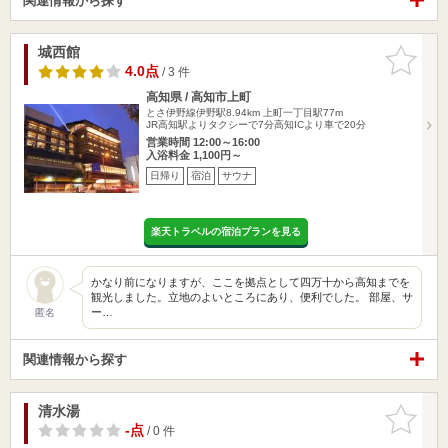
関連情報から探す
城西館
お気に入
りに追加
4.0点
/ 3 件
高知県 / 高知市上町
とさ伊野線伊野駅8.94km
上町一丁目駅77m
JR高知駅よりタクシーで7分高知ICより車で20分
営業時間 12:00～16:00
入浴料金 1,100円～
日帰り
宿泊
サウナ
楽天トラベルの宿泊プランを見る
かなり前になりますが、ここを拠点として四万十から高知までを
観光しました。立地のよいところにあり、便利でした。 部屋、サ
ー…
匿名
関連情報から探す
清水湯
お気に入
りに追加
-点
/ 0 件