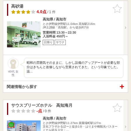
高砂湯
お気に入
りに追加
4.0点
/ 1 件
高知県 / 高知市
とさ伊野線伊野駅11.04km
高知駅216m
JR土讃線「高知駅」から徒歩約7分
営業時間 13:30～22:30
入浴料金 450円～
日帰り
サウナ
昭和の雰囲気そのままに、しかし設備のアップデートが必要な部
分はきちんと改修しながら営業されてきた、という印象でした。
温…
40代 女
性
関連情報から探す
サウスブリーズホテル 高知海月
お気に入
りに追加
-点
/ 0 件
高知県 / 高知市
とさ伊野線伊野駅11.27km
菜園場町駅127m
文化プラザかるぽーと徒歩1分・はりまや橋観光バスター
ミナル徒歩３分・…