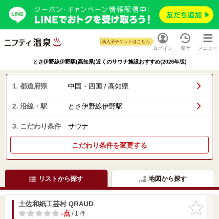
購入済チケットはこちら
ログイン
履歴
メニュー
とさ伊野線伊野駅(高知県)近くのサウナ施設おすすめ(2026年版)
1. 都道府県
中国・四国 / 高知県
2. 沿線・駅
とさ伊野線伊野駅
3. こだわり条件
サウナ
こだわり条件を変更する
リストから探す
地図から探す
土佐和紙工芸村 QRAUD
お気に入
りに追加
-点
/ 1 件