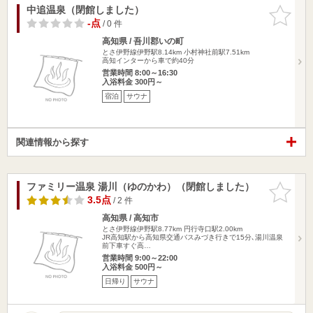
中追温泉（閉館しました）
お気に入
りに追加
-点
/ 0 件
高知県 / 吾川郡いの町
とさ伊野線伊野駅8.14km
小村神社前駅7.51km
高知インターから車で約40分
営業時間 8:00～16:30
入浴料金 300円～
宿泊
サウナ
関連情報から探す
ファミリー温泉 湯川（ゆのかわ）（閉館しました）
お気に入
りに追加
3.5点
/ 2 件
高知県 / 高知市
とさ伊野線伊野駅8.77km
円行寺口駅2.00km
JR高知駅から高知県交通バスみづき行きで15分､湯川温泉
前下車すぐ高…
営業時間 9:00～22:00
入浴料金 500円～
日帰り
サウナ