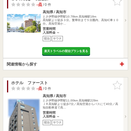
りに追加
-点
/ 0 件
高知県 / 高知市
とさ伊野線伊野駅10.78km
高知橋駅18m
高知駅より徒歩３分。繁華街まで５分圏内、高知IC車１０
分。高知空港か…
営業時間
入浴料金 ～
宿泊
サウナ
楽天トラベルの宿泊プランを見る
関連情報から探す
ホテル ファースト
お気に入
りに追加
-点
/ 0 件
高知県 / 高知市
とさ伊野線伊野駅11.00km
高知橋駅229m
ＪＲ高知駅より徒歩7分／高知空港からバスにて40分／高
知自動車道で高…
営業時間
入浴料金 ～
宿泊
サウナ