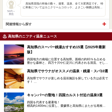
高知県屈指の和食の数々、接客、温泉、全て大変満足です。 特
に和食についてはカニクリームコロッケ、よさこい御膳は高知…
50代～
男性
関連情報から探す
高知県のニフティ温泉ニュース
高知県のスーパー銭湯おすすめ15選【2025年最新
版】
四国地方の南端に位置する高知県。面積の約83％を占める
豊かな森林と、四万十川や仁淀川に代表される清流、そして
青く輝く太平洋に面して約700㎞もの海岸線が続く、自然の
魅力がぎゅっと詰まった県です。
高知県でサウナがオススメの温泉・銭湯・スパ10選
高知県はまた、カツオのたたきをはじめとする海産物や清流
で育つ川魚、大皿にごちそうがどっさり盛られた皿鉢料理、
高知県でサウナが楽しめる温浴施設を探している方は必見で
柚子などの柑橘類、地酒といったグルメが充実していること
す！
でも知られます。ここでは、温泉とあわせて自然の景観やグ
この記事では、高知県内でおすすめするサウナを詳しく紹介
ルメも満喫できる、高知県でおすすめのスーパー銭湯をご紹
します。
介します。
高知市内から、大自然に囲まれたサウナまで厳選してます。
キャンパーの聖地！四国カルスト付近の温泉3選
ぜひこれを読んで高知のサウナ探しの参考してくださいね！
四国を代表する避暑地！
標高約1400mに位置し、愛媛県と高知県にまたがる尾根沿
いに広がる「四国カルスト」。