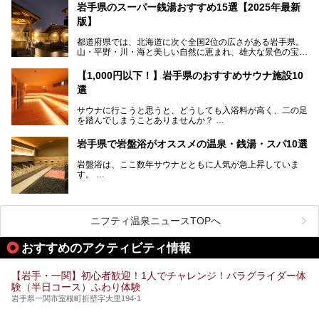
岩手県のスーパー銭湯おすすめ15選【2025年最新
この記事では、花巻温泉の魅力、おすすめの宿・注目すべき
───
版】
観光スポット・味わい深い食事処・気軽に立ち寄れる日帰り
提供元：株式会社西武・プリンスホテルズワールドワイド
温泉を順に紹介します。
【PR】
都道府県では、北海道に次ぐ全国2位の広さがある岩手県。
この記事は雫石プリンスホテルのPR記事です。
山・平野・川・海と美しい自然に恵まれ、雄大な景色の宝庫
花巻温泉での日常を忘れられる特別な体験を通じて、いつも
と言えます。山の幸・海の幸も豊富で、盛岡冷麺や前沢牛、
と違う思い出深い温泉旅行を満喫しましょう。
三陸の魚介類などの岩手グルメは全国に知られていますね。
【1,000円以下！】岩手県のおすすめサウナ施設10
大自然に囲まれた岩手県には、温泉が多く湧き出していま
選
す。今回は、岩手県でおすすめのスーパー銭湯をご紹介しま
す。
サウナに行こうと思うと、どうしても入浴料が高く、二の足
を踏んでしまうことありませんか？
そこで値段を抑えた格安でお風呂とサウナを満喫できる充実
岩手県で岩盤浴がオススメの温泉・銭湯・スパ10選
の施設を紹介します！
岩盤浴は、ここ数年サウナとともに人気が急上昇していま
サクッと、月何回もサウナを楽しみたい人にとってはピッタ
す。
リの場所ばかりなんですよ。
美容のほか、身体の疲れを取ったり心地よさを感じられたり
など、おすすめできるポイントばかりです。
この記事では岩手県にある1,000円以下のおすすめサウナ施
今回は、岩手県でおすすめの温泉、銭湯、スパにある岩盤浴
設を紹介していきます。
を紹介します！
ニフティ温泉ニュースTOPへ
温度も低めなので、暑いのが苦手な人でも大満足な施設です
よ。
おすすめのアクティビティ情報
【岩手・一関】初心者歓迎！1人でチャレンジ！パラグライダー体
験（半日コース）ふわり体験
岩手県一関市室根町折壁字大里194-1