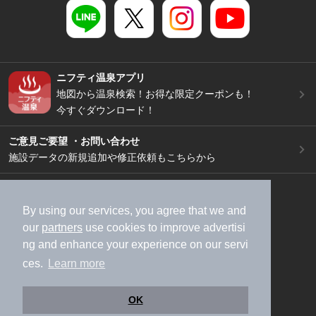
ニフティ温泉アプリ
地図から温泉検索！お得な限定クーポンも！
今すぐダウンロード！
ご意見ご要望 ・お問い合わせ
施設データの新規追加や修正依頼もこちらから
スマートフォン
/
PC
加盟店募集（資料請求）
広告出稿のご案内
By using our services, you agree that we and
our
partners
use cookies to improve advertisi
利用規約
ライフスタイルMEMBERS+規約
ng and enhance your experience on our servi
特定商取引法に基づく表記
ヘルプ
採用情報
ces.
Learn more
運営会社
個人情報保護ポリシー
©NIFTY Lifestyle Co., Ltd.
OK