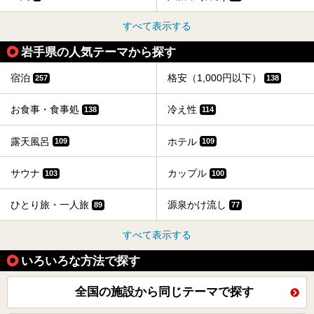
すべて表示する
岩手県の人気テーマから探す
宿泊
格安（1,000円以下）
257
138
お食事・食事処
冷え性
138
114
露天風呂
ホテル
109
109
サウナ
カップル
103
100
ひとり旅・一人旅
源泉かけ流し
89
77
すべて表示する
いろいろな方法で探す
全国の施設から同じテーマで探す