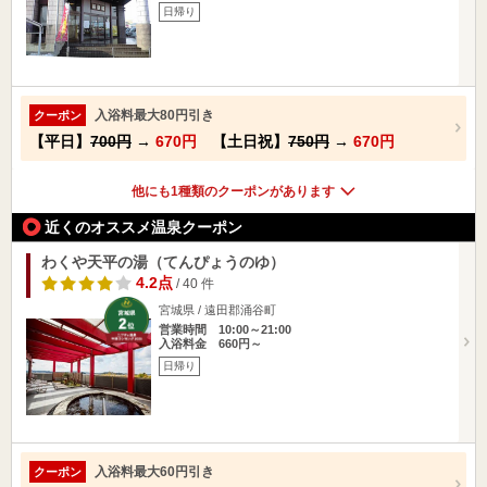
日帰り
入浴料最大80円引き
クーポン
【平日】
700円
→
670円
【土日祝】
750円
→
670円
他にも1種類のクーポンがあります
近くのオススメ温泉クーポン
わくや天平の湯（てんぴょうのゆ）
4.2点
/ 40 件
宮城県 / 遠田郡涌谷町
営業時間 10:00～21:00
入浴料金 660円～
日帰り
入浴料最大60円引き
クーポン