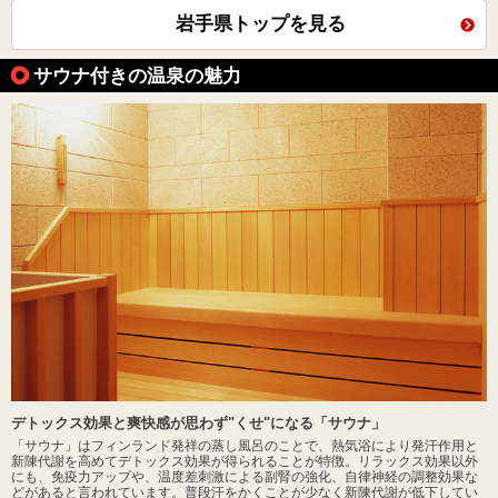
岩手県トップを見る
サウナ付きの温泉の魅力
デトックス効果と爽快感が思わず"くせ"になる「サウナ」
「サウナ」はフィンランド発祥の蒸し風呂のことで、熱気浴により発汗作用と
新陳代謝を高めてデトックス効果が得られることが特徴。リラックス効果以外
にも、免疫力アップや、温度差刺激による副腎の強化、自律神経の調整効果な
どがあると言われています。普段汗をかくことが少なく新陳代謝が低下してい