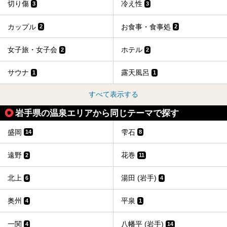
切り傷
冷え性
3
3
カップル
お食事・食事処
2
2
女子旅・女子会
ホテル
2
2
サウナ
露天風呂
1
1
すべて表示する
岩手県の温泉エリアから同じテーマで探す
盛岡
雫石
14
8
遠野
花巻
2
11
北上
湯田 (岩手)
6
4
奥州
平泉
4
1
一関
八幡平 (岩手)
4
14