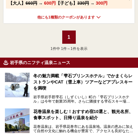
【大人】
660円
→
600円
【子ども】
330円
→
300円
他にも1種類のクーポンがあります
1
1
件中 1件～1件を表示
岩手県のニフティ温泉ニュース
冬の魅力満載「雫石プリンスホテル」でかまくらレ
ストランやCAT（雪上車）ツアーなどアプレスキー
を満喫
岩手県岩手郡雫石（しずくいし）町の「雫石プリンスホテ
ル」は今年で創業35周年。さらに隣接する雫石スキー場は
創業45周年。この冬はアプレスキー（フランス語で"スキー
の後"）の充実をはかり、テーマをSNOW（雪）＋NOVA
花巻温泉を楽しむ！おすすめ宿10選と、観光名所、
（新星）で「SNØVA（スノーヴァ）」としました！
食事スポット、日帰り温泉を紹介
スキーやスノボはもちろんのこと、スキーをしない人でも満
花巻温泉は、岩手県花巻市にある温泉地。温泉の恵みに加え
喫できるパウダースノーの雫石。というわけで、「雫石プリ
て自然や文化に触れる機会が豊富で、アクセスも良好なた
ンスホテル」にお出かけして楽しめるアクティビティや温泉
め、遠くに住んでいる方でも気軽に足を運べます。
をたっぷりレポートしちゃいます。