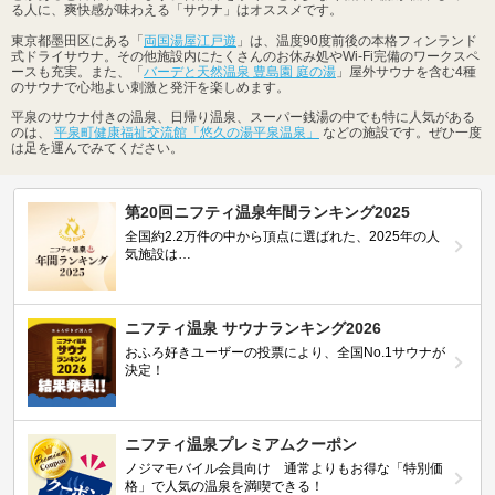
る人に、爽快感が味わえる「サウナ」はオススメです。
東京都墨田区にある「
両国湯屋江戸遊
」は、温度90度前後の本格フィンランド
式ドライサウナ。その他施設内にたくさんのお休み処やWi-Fi完備のワークスペ
ースも充実。また、「
バーデと天然温泉 豊島園 庭の湯
」屋外サウナを含む4種
のサウナで心地よい刺激と発汗を楽しめます。
平泉のサウナ付きの温泉、日帰り温泉、スーパー銭湯の中でも特に人気がある
のは、
平泉町健康福祉交流館「悠久の湯平泉温泉」
などの施設です。ぜひ一度
は足を運んでみてください。
第20回ニフティ温泉年間ランキング2025
全国約2.2万件の中から頂点に選ばれた、2025年の人
気施設は…
ニフティ温泉 サウナランキング2026
おふろ好きユーザーの投票により、全国No.1サウナが
決定！
ニフティ温泉プレミアムクーポン
ノジマモバイル会員向け 通常よりもお得な「特別価
格」で人気の温泉を満喫できる！