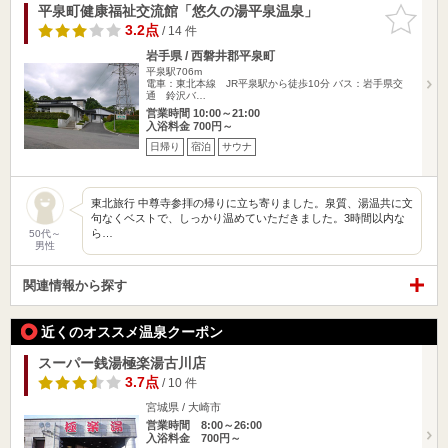
平泉町健康福祉交流館「悠久の湯平泉温泉」
お気に入
りに追加
3.2点
/ 14 件
岩手県 / 西磐井郡平泉町
平泉駅706m
電車：東北本線 JR平泉駅から徒歩10分 バス：岩手県交
通 鈴沢バ…
営業時間 10:00～21:00
入浴料金 700円～
日帰り
宿泊
サウナ
東北旅行 中尊寺参拝の帰りに立ち寄りました。泉質、湯温共に文
句なくベストで、しっかり温めていただきました。3時間以内な
ら…
50代～
男性
関連情報から探す
近くのオススメ温泉クーポン
スーパー銭湯極楽湯古川店
3.7点
/ 10 件
宮城県 / 大崎市
営業時間 8:00～26:00
入浴料金 700円～