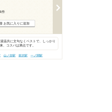
>
14件
お気に入りに追加
、湯温共に文句なくベストで、しっかり
出来、コスパは満点です。
駅
山ノ目駅
前沢駅
一ノ関駅