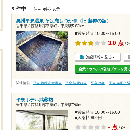
3 件中
1件～3件を表示
奥州平泉温泉 そば庵しづか亭（旧 藤原の舘）
岩手県 / 西磐井郡平泉町 /
平泉駅5.82km
■営業時間 10:30～15:00
3.0 点
/ 
施設情報を見る
楽天トラベルの宿泊プランを見
関連情報
平泉 炭酸水素塩泉
平泉 塩化物泉
平泉 宿泊
平泉 美肌の
平泉ホテル武蔵坊
岩手県 / 西磐井郡平泉町 /
平泉駅798m
■営業時間 10:00～15:00
■入浴料 800円～
- 点
/ 0件