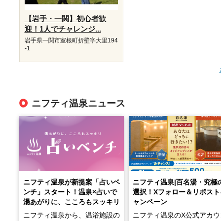
【岩手・一関】初心者歓
迎！1人でチャレンジ...
岩手県一関市室根町折壁字大里194
-1
ニフティ温泉ニュース
ニフティ温泉が新提案「占いベ
ニフティ温泉|百名湯・究極
ンチ」スタート！温泉×占いで
選択！Xフォロー＆リポスト
湯あがりに、こころもスッキリ
ャンペーン
ニフティ温泉から、温浴施設の
ニフティ温泉のX公式アカウ