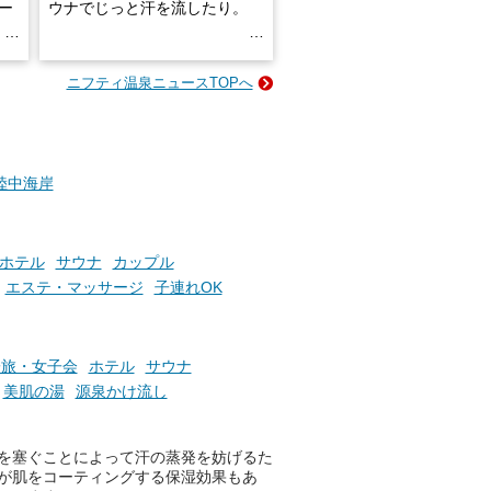
ロー
ウナでじっと汗を流したり。
る
名
e-
ニフティ温泉ニュースTOPへ
い
そんな「一人でぼんやり過ごす
時間」、ふだん後回しにしてい
た「これからのこと」や「ちょ
っとした悩み」が、頭に浮かん
でくることはありませんか？
陸中海岸
お風呂でリラックスしているか
ホテル
サウナ
カップル
らこそ向き合える、大切な自分
エステ・マッサージ
子連れOK
の本音。
そんな心のつぶやきを、湯あが
りの温まった心のまま相談でき
子旅・女子会
ホテル
サウナ
たら素敵ですよね。
美肌の湯
源泉かけ流し
を塞ぐことによって汗の蒸発を妨げるた
ニフティ温泉の「占いベンチ」
が肌をコーティングする保湿効果もあ
は、そんなあなたの心のつぶや