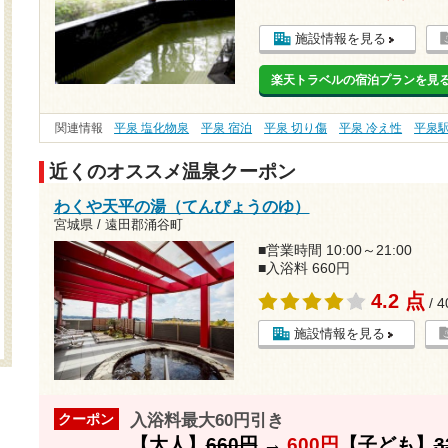
施設情報を見る
楽天トラベルの宿泊プランを見
関連情報
平泉 塩化物泉
平泉 宿泊
平泉 切り傷
平泉 冷え性
平泉
近くのオススメ温泉クーポン
わくや天平の湯（てんぴょうのゆ）
宮城県 / 遠田郡涌谷町
■営業時間 10:00～21:00
■入浴料 660円
4.2 点
/ 
施設情報を見る
入浴料最大60円引き
クーポン
【大人】
660円
→
600円
【子ども】
3