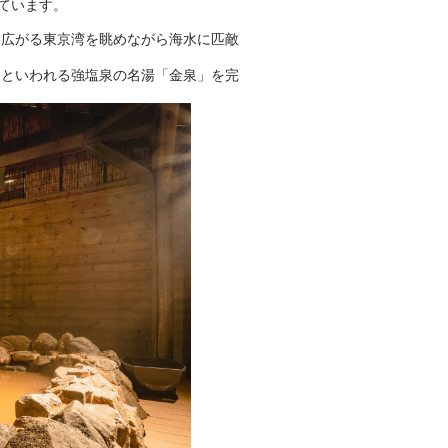
ています。
きをプロの占い師に相談するこ
とができるサービスです。
に広がる東京湾を眺めながら海水に匹敵
」といわれる強塩泉の名湯「金泉」を完
おふろパス会員様なら、この特
別なひとときを「毎月10分無
料」でご利用いただけます。
お湯で体がほぐれたら、次は占
い師さんとお話しして、心もほ
ぐしてみませんか？