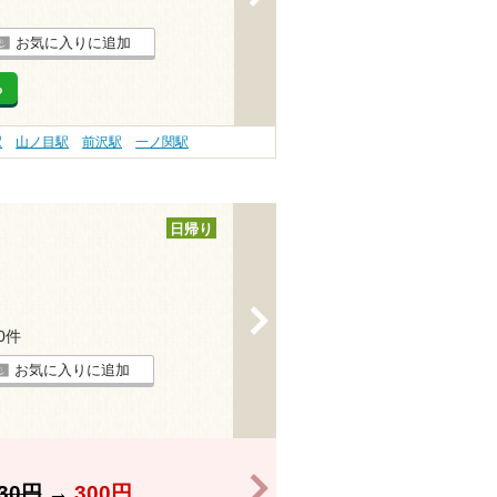
お気に入りに追加
る
駅
山ノ目駅
前沢駅
一ノ関駅
日帰り
>
40件
お気に入りに追加
>
30円
→
300円