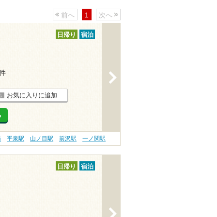
前へ
1
次へ
日帰り
宿泊
2件
>
お気に入りに追加
る
湯
平泉駅
山ノ目駅
前沢駅
一ノ関駅
日帰り
宿泊
>