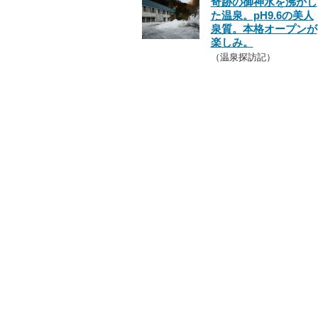
奇跡の御神水を沸かし
た温泉。pH9.6の美人
泉質。本格オープンが
楽しみ。
（温泉探訪記）