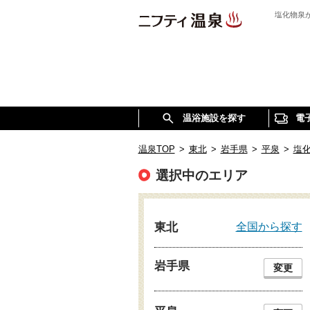
塩化物泉
温浴施設を探す
電
温泉TOP
>
東北
>
岩手県
>
平泉
>
塩
選択中のエリア
全国から探す
東北
岩手県
変更