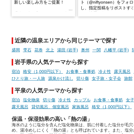
新しい楽しみ方をご提案！
ト（@niftyonsen）をフォ
し、指定投稿をリポストす
温泉で体を癒したあとに、占い
と、抽選で各回26（ふろ）
でこころもスッキリ──そんな
様（合計260名様）に選べる
新体験が楽しめる「占いベン
GIFT500円分をプレゼント
チ」を展開中♨
たします。
近隣の温泉エリアから同じテーマで探す
手相やタロットなど気軽に楽し
める占いで、“ととのう”おふろ
盛岡
雫石
花巻
北上
湯田 (岩手)
奥州
一関
八幡平 (岩手)
時間を、もっと特別に。
岩手県の人気テーマから探す
宿泊
格安（1,000円以下）
お食事・食事処
冷え性
露天風呂
ひとり旅・一人旅
源泉かけ流し
切り傷
女子旅・女子会
旅館
平泉の人気テーマから探す
宿泊
塩化物泉
切り傷
冷え性
カップル
お食事・食事処
女
露天風呂
貸切風呂、個室風呂
家族風呂
格安（1,000円以下）
保温・保湿効果の高い「熱の湯」
海水のように塩分を含んだ塩化物泉は、肌に付着した塩分が毛穴
め、湯冷めしにくく「熱の湯」とも呼ばれています。また、塩分