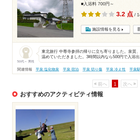
■入浴料 700円～
3.2 点
/ 
施設情報を見る
東北旅行 中尊寺参拝の帰りに立ち寄りました。泉質
温めていただきました。3時間以内なら500円で入浴
50代～ 男性
関連情報
平泉 塩化物泉
平泉 宿泊
平泉 切り傷
平泉 冷え性
平泉
前へ
1
次へ
おすすめのアクティビティ情報