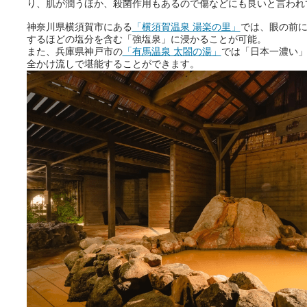
り、肌が潤うほか、殺菌作用もあるので傷などにも良いと言われ
神奈川県横須賀市にある
「横須賀温泉 湯楽の里」
では、眼の前
するほどの塩分を含む「強塩泉」に浸かることが可能。
また、兵庫県神戸市の
「有馬温泉 太閤の湯」
では「日本一濃い
全かけ流しで堪能することができます。