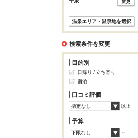
平泉
変更
温泉エリア・温泉地を選択
検索条件を変更
目的別
日帰り / 立ち寄り
宿泊
口コミ評価
指定なし
以上
予算
下限なし
～