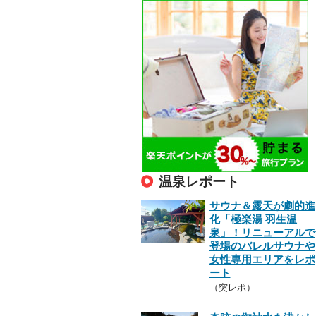
温泉レポート
サウナ＆露天が劇的進
化「極楽湯 羽生温
泉」！リニューアルで
登場のバレルサウナや
女性専用エリアをレポ
ート
（突レポ）