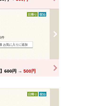
日帰り
宿泊
>
26件
お気に入りに追加
>
】
600円
→
500円
日帰り
宿泊