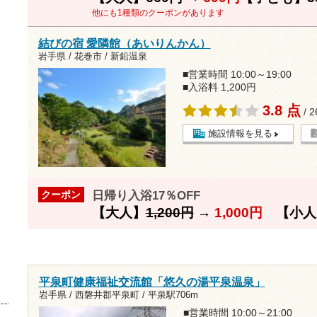
他にも1種類のクーポンがあります
結びの宿 愛隣館（あいりんかん）
岩手県 / 花巻市 / 新鉛温泉
■営業時間 10:00～19:00
■入浴料 1,200円
3.8 点
/ 
施設情報を見る
日帰り入浴17％OFF
クーポン
【大人】
1,200円
→
1,000円
【小人
平泉町健康福祉交流館「悠久の湯平泉温泉」
岩手県 / 西磐井郡平泉町 /
平泉駅706m
■営業時間 10:00～21:00