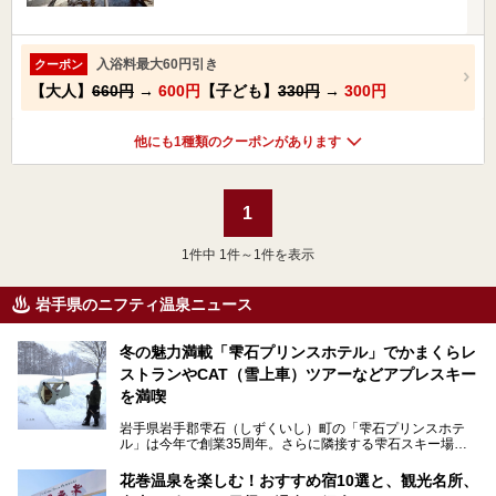
入浴料最大60円引き
クーポン
【大人】
660円
→
600円
【子ども】
330円
→
300円
他にも1種類のクーポンがあります
1
1
件中 1件～1件を表示
岩手県のニフティ温泉ニュース
冬の魅力満載「雫石プリンスホテル」でかまくらレ
ストランやCAT（雪上車）ツアーなどアプレスキー
を満喫
岩手県岩手郡雫石（しずくいし）町の「雫石プリンスホテ
ル」は今年で創業35周年。さらに隣接する雫石スキー場は
創業45周年。この冬はアプレスキー（フランス語で"スキー
の後"）の充実をはかり、テーマをSNOW（雪）＋NOVA
花巻温泉を楽しむ！おすすめ宿10選と、観光名所、
（新星）で「SNØVA（スノーヴァ）」としました！