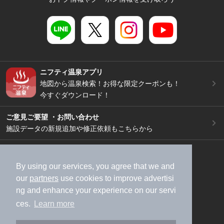
ニフティ温泉アプリ
地図から温泉検索！お得な限定クーポンも！
今すぐダウンロード！
ご意見ご要望 ・お問い合わせ
施設データの新規追加や修正依頼もこちらから
スマートフォン
/
PC
加盟店募集（資料請求）
広告出稿のご案内
By using our services, you agree that we and
our
partners
use cookies to improve advertisi
利用規約
ライフスタイルMEMBERS+規約
ng and enhance your experience on our servi
特定商取引法に基づく表記
ヘルプ
採用情報
ces.
Learn more
運営会社
個人情報保護ポリシー