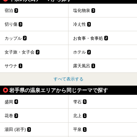
宿泊
塩化物泉
3
3
切り傷
冷え性
3
3
カップル
お食事・食事処
2
2
女子旅・女子会
ホテル
2
2
サウナ
露天風呂
1
1
すべて表示する
岩手県の温泉エリアから同じテーマで探す
盛岡
雫石
4
5
花巻
北上
3
1
湯田 (岩手)
平泉
3
1