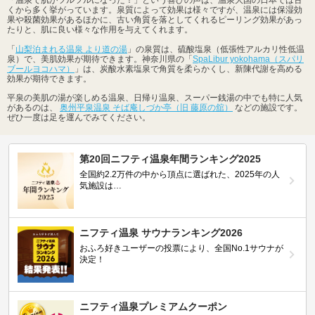
「温泉で肌がツルツルになった！」という喜びの声は、温泉大国の日本では古
くから多く挙がっています。泉質によって効果は様々ですが、温泉には保湿効
果や殺菌効果があるほかに、古い角質を落としてくれるピーリング効果があっ
たりと、肌に良い様々な作用を与えてくれます。
「
山梨泊まれる温泉 より道の湯
」の泉質は、硫酸塩泉（低張性アルカリ性低温
泉）で、美肌効果が期待できます。神奈川県の「
SpaLibur yokohama（スパリ
ブールヨコハマ）
」は、炭酸水素塩泉で角質を柔らかくし、新陳代謝を高める
効果が期待できます。
平泉の美肌の湯が楽しめる温泉、日帰り温泉、スーパー銭湯の中でも特に人気
があるのは、
奥州平泉温泉 そば庵しづか亭（旧 藤原の舘）
などの施設です。
ぜひ一度は足を運んでみてください。
第20回ニフティ温泉年間ランキング2025
全国約2.2万件の中から頂点に選ばれた、2025年の人
気施設は…
ニフティ温泉 サウナランキング2026
おふろ好きユーザーの投票により、全国No.1サウナが
決定！
ニフティ温泉プレミアムクーポン