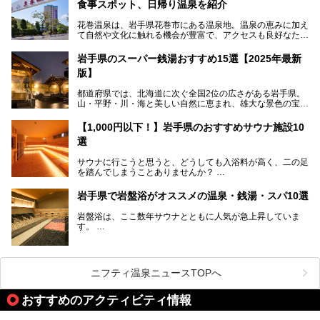
食事スポット、日帰り温泉を紹介
スキーやスノボはもちろんのこと、スキーをしない人でも満
花巻温泉は、岩手県花巻市にある温泉地。温泉の恵みに加え
喫できるパウダースノーの雫石。というわけで、「雫石プリ
て自然や文化に触れる機会が豊富で、アクセスも良好なた
ンスホテル」にお出かけして楽しめるアクティビティや温泉
め、遠くに住んでいる方でも気軽に足を運べます。
をたっぷりレポートしちゃいます。
岩手県のスーパー銭湯おすすめ15選【2025年最新
この記事では、花巻温泉の魅力、おすすめの宿・注目すべき
───
版】
観光スポット・味わい深い食事処・気軽に立ち寄れる日帰り
提供元：株式会社西武・プリンスホテルズワールドワイド
温泉を順に紹介します。
【PR】
都道府県では、北海道に次ぐ全国2位の広さがある岩手県。
この記事は雫石プリンスホテルのPR記事です。
山・平野・川・海と美しい自然に恵まれ、雄大な景色の宝庫
花巻温泉での日常を忘れられる特別な体験を通じて、いつも
と言えます。山の幸・海の幸も豊富で、盛岡冷麺や前沢牛、
と違う思い出深い温泉旅行を満喫しましょう。
三陸の魚介類などの岩手グルメは全国に知られていますね。
【1,000円以下！】岩手県のおすすめサウナ施設10
大自然に囲まれた岩手県には、温泉が多く湧き出していま
選
す。今回は、岩手県でおすすめのスーパー銭湯をご紹介しま
す。
サウナに行こうと思うと、どうしても入浴料が高く、二の足
を踏んでしまうことありませんか？
そこで値段を抑えた格安でお風呂とサウナを満喫できる充実
岩手県で岩盤浴がオススメの温泉・銭湯・スパ10選
の施設を紹介します！
岩盤浴は、ここ数年サウナとともに人気が急上昇していま
サクッと、月何回もサウナを楽しみたい人にとってはピッタ
す。
リの場所ばかりなんですよ。
美容のほか、身体の疲れを取ったり心地よさを感じられたり
など、おすすめできるポイントばかりです。
この記事では岩手県にある1,000円以下のおすすめサウナ施
今回は、岩手県でおすすめの温泉、銭湯、スパにある岩盤浴
設を紹介していきます。
を紹介します！
ニフティ温泉ニュースTOPへ
温度も低めなので、暑いのが苦手な人でも大満足な施設です
よ。
おすすめのアクティビティ情報