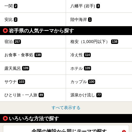
一関
八幡平 (岩手)
2
3
安比
陸中海岸
2
1
岩手県の人気テーマから探す
宿泊
格安（1,000円以下）
257
138
お食事・食事処
冷え性
138
114
露天風呂
ホテル
109
109
サウナ
カップル
103
100
ひとり旅・一人旅
源泉かけ流し
89
77
すべて表示する
いろいろな方法で探す
全国の施設から同じテーマで探す