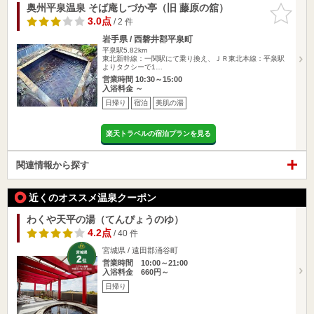
奥州平泉温泉 そば庵しづか亭（旧 藤原の舘）
お気に入
りに追加
3.0点
/ 2 件
岩手県 / 西磐井郡平泉町
平泉駅5.82km
東北新幹線：一関駅にて乗り換え、ＪＲ東北本線：平泉駅
よりタクシーで1…
営業時間 10:30～15:00
入浴料金 ～
日帰り
宿泊
美肌の湯
楽天トラベルの宿泊プランを見る
関連情報から探す
近くのオススメ温泉クーポン
わくや天平の湯（てんぴょうのゆ）
4.2点
/ 40 件
宮城県 / 遠田郡涌谷町
営業時間 10:00～21:00
入浴料金 660円～
日帰り