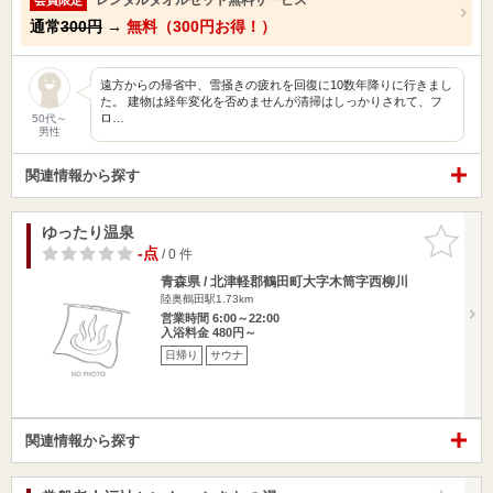
通常
300円
→
無料（300円お得！）
遠方からの帰省中、雪掻きの疲れを回復に10数年降りに行きまし
た。 建物は経年変化を否めませんが清掃はしっかりされて、フ
ロ…
50代～
男性
関連情報から探す
ゆったり温泉
お気に入
りに追加
-点
/ 0 件
青森県 / 北津軽郡鶴田町大字木筒字西柳川
陸奥鶴田駅1.73km
営業時間 6:00～22:00
入浴料金 480円～
日帰り
サウナ
関連情報から探す