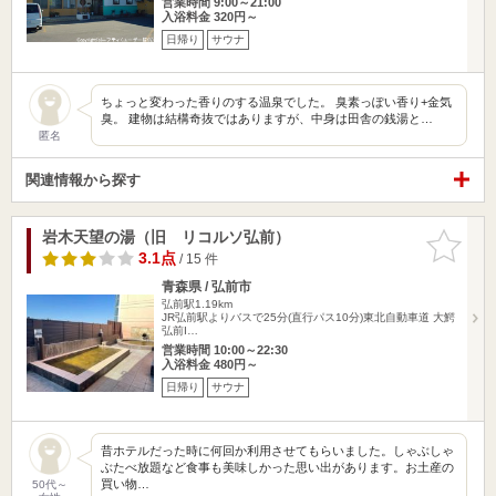
営業時間 9:00～21:00
入浴料金 320円～
日帰り
サウナ
ちょっと変わった香りのする温泉でした。 臭素っぽい香り+金気
臭。 建物は結構奇抜ではありますが、中身は田舎の銭湯と…
匿名
関連情報から探す
岩木天望の湯（旧 リコルソ弘前）
お気に入
りに追加
3.1点
/ 15 件
青森県 / 弘前市
弘前駅1.19km
JR弘前駅よりバスで25分(直行パス10分)東北自動車道 大鰐
弘前I…
営業時間 10:00～22:30
入浴料金 480円～
日帰り
サウナ
昔ホテルだった時に何回か利用させてもらいました。しゃぶしゃ
ぶたべ放題など食事も美味しかった思い出があります。お土産の
買い物…
50代～