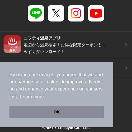
ニフティ温泉アプリ
地図から温泉検索！お得な限定クーポンも！
今すぐダウンロード！
ご意見ご要望 ・お問い合わせ
施設データの新規追加や修正依頼もこちらから
By using our services, you agree that we and
our
partners
use cookies to improve advertisi
スマートフォン
/
PC
ng and enhance your experience on our servi
加盟店募集（資料請求）
広告出稿のご案内
ces.
Learn more
利用規約
ライフスタイルMEMBERS+規約
特定商取引法に基づく表記
ヘルプ
採用情報
OK
運営会社
個人情報保護ポリシー
©NIFTY Lifestyle Co., Ltd.