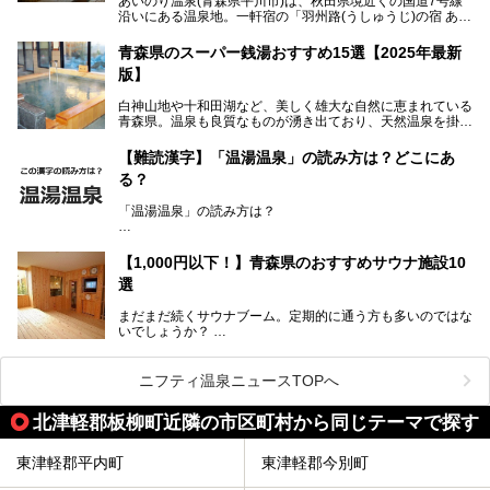
あいのり温泉(青森県平川市)は、秋田県境近くの国道7号線
にも利用しやすい施設へ変貌しました。
沿いにある温泉地。一軒宿の「羽州路(うしゅうじ)の宿 あい
今回、筆者は実際に海峡の湯へ訪問・入浴し、その魅力を徹
のり」があります。最大の特徴が、炭酸ガスを含む食塩泉
底解説します！
(通称:赤湯)と無色透明の単純温泉という2種類の源泉を使用
青森県のスーパー銭湯おすすめ15選【2025年最新
し、いずれも源泉100％かけ流しで提供している点でしょ
版】
う。
白神山地や十和田湖など、美しく雄大な自然に恵まれている
今回筆者は実際に宿泊し、大浴場と露天風呂付き客室を中心
青森県。温泉も良質なものが湧き出ており、天然温泉を掛け
に「羽州路の宿 あいのり」を詳細にご紹介。秋田県側を含
流しで贅沢に堪能できる温泉施設がたくさんあります。青森
むこの一帯は日本でも有数の個性的な温泉がひしめくエリア
の山並みを眺めながら温泉に浸かり、お食事処でおいしいご
ですが、実はあいのり温泉も決して見逃せない極上湯のひと
【難読漢字】「温湯温泉」の読み方は？どこにあ
当地グルメを味わうひとときは格別ですね！
つ。その魅力を徹底解説します！
る？
今回は、青森県でおすすめのスーパー銭湯を紹介します。
「また来たい！」と思えるお気に入りの施設をぜひ見つけて
「温湯温泉」の読み方は？
ください。
読めそうで読めない、難読温泉地名漢字。あなたは読めます
か？
【1,000円以下！】青森県のおすすめサウナ施設10
選
まだまだ続くサウナブーム。定期的に通う方も多いのではな
いでしょうか？
そこでコスパ抜群！1,000円以下でサウナを楽しめる施設を
紹介します。
ニフティ温泉ニュースTOPへ
格安でも充実の施設でサウナを楽しみませんか？
北津軽郡板柳町近隣の市区町村から同じテーマで探す
今回は青森県にある1,000円以下のおすすめサウナ施設を紹
介します！
東津軽郡平内町
東津軽郡今別町