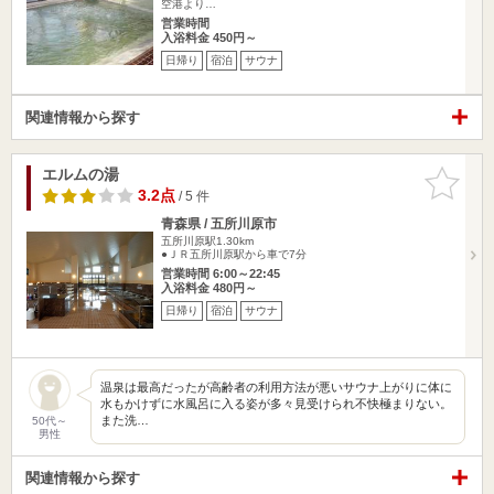
空港より…
営業時間
入浴料金 450円～
日帰り
宿泊
サウナ
関連情報から探す
エルムの湯
お気に入
りに追加
3.2点
/ 5 件
青森県 / 五所川原市
五所川原駅1.30km
●ＪＲ五所川原駅から車で7分
営業時間 6:00～22:45
入浴料金 480円～
日帰り
宿泊
サウナ
温泉は最高だったが高齢者の利用方法が悪いサウナ上がりに体に
水もかけずに水風呂に入る姿が多々見受けられ不快極まりない。
また洗…
50代～
男性
関連情報から探す