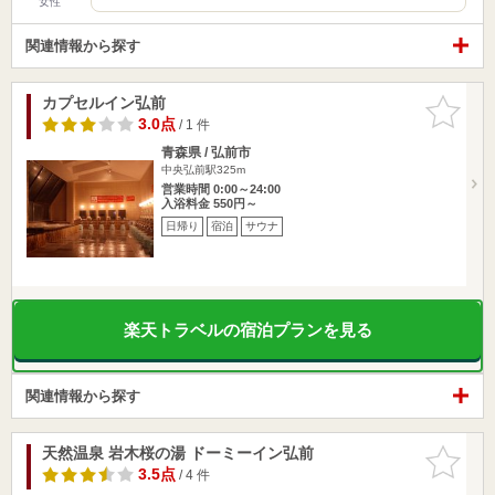
女性
関連情報から探す
カプセルイン弘前
お気に入
りに追加
3.0点
/ 1 件
青森県 / 弘前市
中央弘前駅325m
営業時間 0:00～24:00
入浴料金 550円～
日帰り
宿泊
サウナ
楽天トラベルの宿泊プランを見る
関連情報から探す
天然温泉 岩木桜の湯 ドーミーイン弘前
お気に入
りに追加
3.5点
/ 4 件