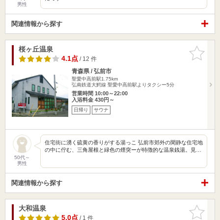
男性
関連情報から探す
桜ヶ丘温泉
お気に入
りに追加
4.1点
/ 12 件
青森県 / 弘前市
聖愛中高前駅1.75km
弘南鉄道大鰐線 聖愛中高前駅よりタクシー5分
営業時間 10:00～22:00
入浴料金 430円～
日帰り
サウナ
住宅街に湧く硫黄の香りがする湯っこ 弘前市郊外の閑静な住宅地
の中に佇む、三角屋根と緑色の煙突ーが特徴的な温泉銭湯。見…
50代～
男性
関連情報から探す
大和温泉
お気に入
りに追加
5.0点
/ 1 件