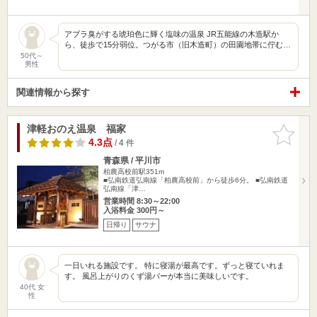
アブラ臭がする琥珀色に輝く塩味の温泉 JR五能線の木造駅か
ら、徒歩で15分弱位。つがる市（旧木造町）の田園地帯に佇む…
50代～
男性
関連情報から探す
津軽おのえ温泉 福家
お気に入
りに追加
4.3点
/ 4 件
青森県 / 平川市
柏農高校前駅351m
■弘南鉄道弘南線「柏農高校前」から徒歩6分。 ■弘南鉄道
弘南線「津…
営業時間 8:30～22:00
入浴料金 300円～
日帰り
サウナ
一日いれる施設です。 特に寝湯が最高です。ずっと寝ていれま
す。 風呂上がりのくず湯バーが本当に美味しいです。
40代 女
性