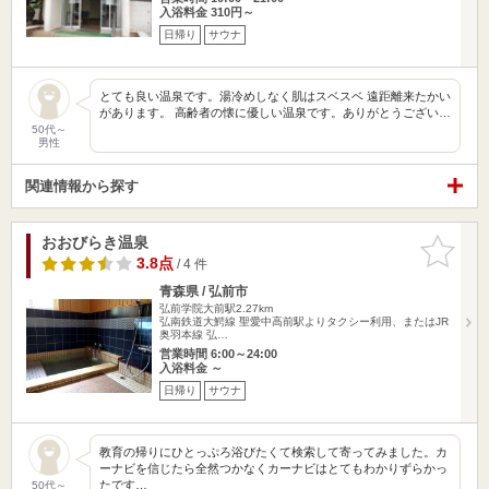
入浴料金 310円～
日帰り
サウナ
とても良い温泉です。湯冷めしなく肌はスベスベ 遠距離来たかい
があります。 高齢者の懐に優しい温泉です。ありがとうござい…
50代～
男性
関連情報から探す
おおびらき温泉
お気に入
りに追加
3.8点
/ 4 件
青森県 / 弘前市
弘前学院大前駅2.27km
弘南鉄道大鰐線 聖愛中高前駅よりタクシー利用、またはJR
奥羽本線 弘…
営業時間 6:00～24:00
入浴料金 ～
日帰り
サウナ
教育の帰りにひとっぷろ浴びたくて検索して寄ってみました。カ
ーナビを信じたら全然つかなくカーナビはとてもわかりずらかっ
たです…
50代～