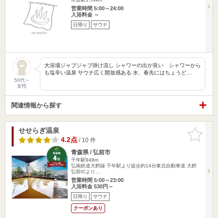
営業時間 5:00～24:00
入浴料金 ～
日帰り
サウナ
大浴場ジャブジャブ掛け流し シャワーの出が良い シャワーから
も塩辛い温泉 サウナ広く開放感ある 水、春先にはちょうど…
50代～
女性
関連情報から探す
せせらぎ温泉
お気に入
りに追加
4.2点
/ 10 件
青森県 / 弘前市
千年駅948m
弘南鉄道大鰐線 千年駅より徒歩約14分東北自動車道 大鰐
弘前ICより…
営業時間 5:00～23:00
入浴料金 530円～
日帰り
サウナ
クーポンあり