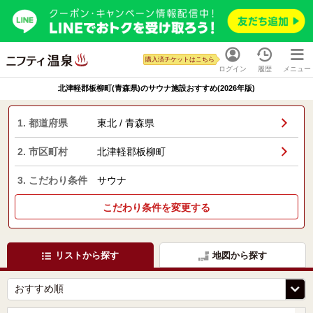
購入済チケットはこちら
ログイン
履歴
メニュー
北津軽郡板柳町(青森県)のサウナ施設おすすめ(2026年版)
1. 都道府県
東北 / 青森県
2. 市区町村
北津軽郡板柳町
3. こだわり条件
サウナ
こだわり条件を変更する
リストから探す
地図から探す