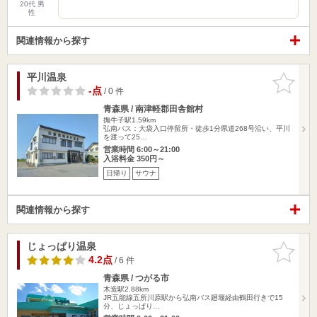
20代 男
性
関連情報から探す
平川温泉
お気に入
りに追加
-点
/ 0 件
青森県 / 南津軽郡田舎館村
撫牛子駅1.59km
弘南バス：大袋入口停留所・徒歩1分県道268号沿い、平川
を渡って25…
営業時間 6:00～21:00
入浴料金 350円～
日帰り
サウナ
関連情報から探す
じょっぱり温泉
お気に入
りに追加
4.2点
/ 6 件
青森県 / つがる市
木造駅2.88km
JR五能線五所川原駅から弘南バス廻堰経由鶴田行きで15
分、じょっぱり…