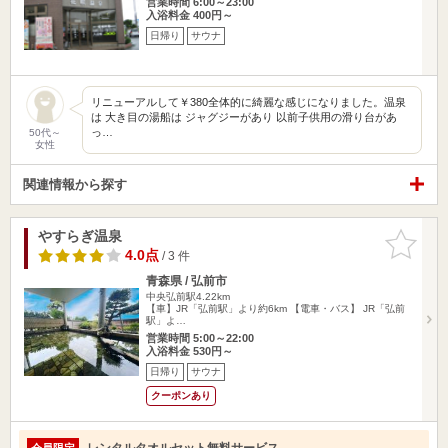
営業時間 6:00～23:00
入浴料金 400円～
日帰り
サウナ
リニューアルして￥380全体的に綺麗な感じになりました。温泉
は 大き目の湯船は ジャグジーがあり 以前子供用の滑り台があ
っ…
50代～
女性
関連情報から探す
やすらぎ温泉
お気に入
りに追加
4.0点
/ 3 件
青森県 / 弘前市
中央弘前駅4.22km
【車】JR「弘前駅」より約6km 【電車・バス】 JR「弘前
駅」よ…
営業時間 5:00～22:00
入浴料金 530円～
日帰り
サウナ
クーポンあり
レンタルタオルセット無料サービス
会員限定