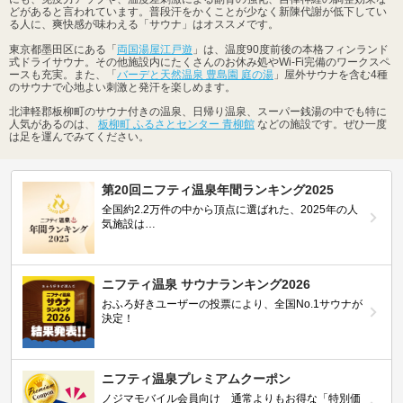
どがあると言われています。普段汗をかくことが少なく新陳代謝が低下してい
る人に、爽快感が味わえる「サウナ」はオススメです。
東京都墨田区にある「
両国湯屋江戸遊
」は、温度90度前後の本格フィンランド
式ドライサウナ。その他施設内にたくさんのお休み処やWi-Fi完備のワークスペ
ースも充実。また、「
バーデと天然温泉 豊島園 庭の湯
」屋外サウナを含む4種
のサウナで心地よい刺激と発汗を楽しめます。
北津軽郡板柳町のサウナ付きの温泉、日帰り温泉、スーパー銭湯の中でも特に
人気があるのは、
板柳町 ふるさとセンター 青柳館
などの施設です。ぜひ一度
は足を運んでみてください。
第20回ニフティ温泉年間ランキング2025
全国約2.2万件の中から頂点に選ばれた、2025年の人
気施設は…
ニフティ温泉 サウナランキング2026
おふろ好きユーザーの投票により、全国No.1サウナが
決定！
ニフティ温泉プレミアムクーポン
ノジマモバイル会員向け 通常よりもお得な「特別価