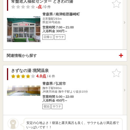
常盤老人福祉センター ときわの湯
お気に入
りに追加
-点
/ 0 件
青森県 / 南津軽郡藤崎町
北常盤駅293m
県道38号経由
営業時間 7:00～21:00
入浴料金 300円～
日帰り
サウナ
関連情報から探す
きずなの湯 境関温泉
お気に入
りに追加
4.0点
/ 4 件
青森県 / 弘前市
撫牛子駅690m
JR奥羽本線 撫牛子駅より徒歩10分
営業時間 5:00～22:00
入浴料金 450円～
宿泊
サウナ
安定の心地よさ！寝湯と露天風呂も良く、サウナもあり満足感で
いっぱいです！！