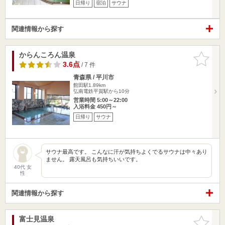
日帰り
宿泊
サウナ
関連情報から探す
からんころん温泉
お気に入
りに追加
3.6点
/ 7 件
青森県 / 平川市
館田駅1.89km
弘南電鉄平賀駅から10分
営業時間 5:00～22:00
入浴料金 450円～
日帰り
サウナ
サウナ最高です。 こんなに汗が気持ちよくでるサウナは中々あり
ません。 露天風呂も気持ちいいです。
40代 女
性
関連情報から探す
富士見温泉
お気に入