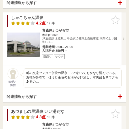
関連情報から探す
しゃこちゃん温泉
お気に入
りに追加
4.2点
/ 7 件
青森県 / つがる市
木造駅836m
JR五能線 木造駅より徒歩15分東北自動車道 浪岡ICより国
道101…
営業時間 9:00～21:00
入浴料金 350円～
日帰り
サウナ
町の交流センター併設の温泉。いつ行ってもかなり混んでいる。
浴槽が多彩で、ほうじ茶色のお湯がかけ流し。水風呂もサウナも
あるの…
50代～
男性
関連情報から探す
あづましの里温泉 いい湯だな
お気に入
りに追加
4.3点
/ 3 件
青森県 / つがる市
木造駅1.59km