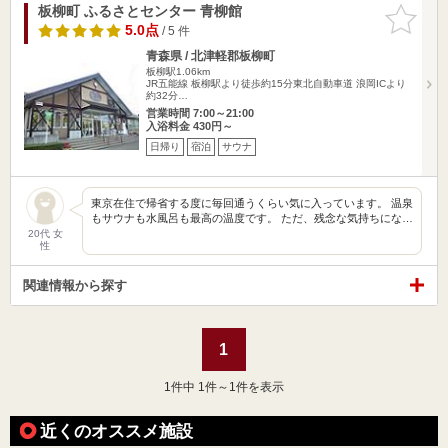
板柳町 ふるさとセンター 青柳館
お気に入
りに追加
5.0点
/ 5 件
青森県 / 北津軽郡板柳町
板柳駅1.06km
JR五能線 板柳駅より徒歩約15分東北自動車道 浪岡ICより
約32分…
営業時間 7:00～21:00
入浴料金 430円～
日帰り
宿泊
サウナ
東京在住で帰省する度に毎回通うくらい気に入っています。 温泉
もサウナも水風呂も最高の温度です。 ただ、残念な気持ちにな…
20代 女
性
関連情報から探す
1
1
件中 1件～1件を表示
近くのオススメ施設