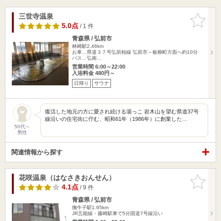
三世寺温泉
お気に入
りに追加
5.0点
/ 1 件
青森県 / 弘前市
林崎駅2.46km
お車…県道３７号弘前柏線 弘前市～板柳町方面へ約10分
バス…弘南…
営業時間 6:00～22:00
入浴料金 480円～
日帰り
サウナ
復活した地元の方に愛され続ける湯っこ 岩木山を望む県道37号
線沿いの住宅街に佇む、昭和61年（1986年）に創業した…
50代～
男性
関連情報から探す
花咲温泉（はなさきおんせん）
お気に入
りに追加
4.1点
/ 9 件
青森県 / 弘前市
撫牛子駅1.95km
JR五能線・藤崎駅車で5分国道7号線沿い