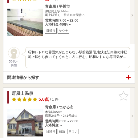
青森県 / 平川市
津軽尾上駅144m
尾上駅近く、県道106号沿い
営業時間 7:00～22:00
入浴料金 480円～
日帰り
サウナ
昭和レトロな雰囲気がたまらない駅前銭湯 弘南鉄道弘南線の津軽
尾上駅から歩いてすぐのところに佇む、昭和レトロな雰囲気が…
50代～
男性
関連情報から探す
屏風山温泉
お気に入
りに追加
5.0点
/ 1 件
青森県 / つがる市
木造駅658m
県道245号・241号経由
営業時間 6:00～22:00
入浴料金 ～
日帰り
宿泊
サウナ