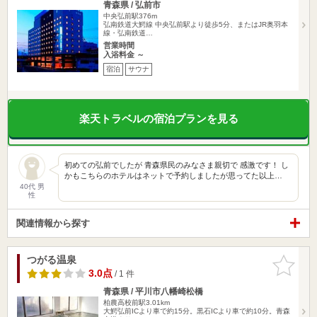
青森県 / 弘前市
中央弘前駅376m
弘南鉄道大鰐線 中央弘前駅より徒歩5分、またはJR奥羽本
線・弘南鉄道…
営業時間
入浴料金 ～
宿泊
サウナ
楽天トラベルの宿泊プランを見る
初めての弘前でしたが 青森県民のみなさま親切で 感激です！ し
かもこちらのホテルはネットで予約しましたが思ってた以上…
40代 男
性
関連情報から探す
つがる温泉
お気に入
りに追加
3.0点
/ 1 件
青森県 / 平川市八幡崎松橋
柏農高校前駅3.01km
大鰐弘前ICより車で約15分。黒石ICより車で約10分。青森