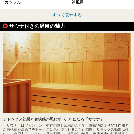
カップル
朝風呂
すべて表示する
サウナ付きの温泉の魅力
デトックス効果と爽快感が思わず"くせ"になる「サウナ」
「サウナ」はフィンランド発祥の蒸し風呂のことで、熱気浴により発汗作用と
新陳代謝を高めてデトックス効果が得られることが特徴。リラックス効果以外
にも、免疫力アップや、温度差刺激による副腎の強化、自律神経の調整効果な