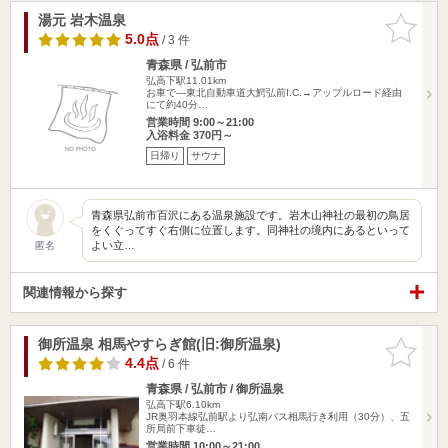
湯元 岩木温泉
お気に入
りに追加
5.0点
/ 3 件
青森県 / 弘前市
弘高下駅11.01km
お車で―東北自動車道大鰐弘前I.C.→アップルロード経由
にて約40分…
営業時間 9:00～21:00
入浴料金 370円～
日帰り
サウナ
青森県弘前市百沢にある温泉施設です。岩木山神社の最初の鳥居
をくぐってすぐ右側に位置します。同神社の境内にあるといって
よい立…
匿名
関連情報から探す
御所温泉 相馬やすらぎ館(旧:御所温泉)
お気に入
りに追加
4.4点
/ 6 件
青森県 / 弘前市 / 御所温泉
弘高下駅6.10km
JR奥羽本線弘前駅より弘南バス相馬行き利用（30分）、五
所局前下車徒…
営業時間 10:00～21:00