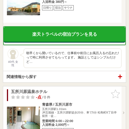
入浴料金 380円～
日帰り
宿泊
サウナ
楽天トラベルの宿泊プランを見る
朝早くから開いているので、仕事前や前日にお風呂入るの忘れた!
って時に利用させてもらってます。 施設としてはシンプルだけ
ど…
40代 女
性
関連情報から探す
五所川原温泉ホテル
お気に入
りに追加
-点
/ 0 件
青森県 / 五所川原市
五所川原駅1.01km
JR五能線・五所川原駅徒歩20分、車で5分 松島町8丁目停
留所・徒…
営業時間 6:00～22:00
入浴料金 2,000円～