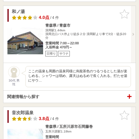
和ノ湯
お気に入
りに追加
4.0点
/ 4 件
青森県 / 青森市
浪岡駅1.44km
浪岡北口バス停より徒歩２分 浪岡駅より車で3分・徒歩20
分
営業時間 7:00～22:00
入浴料金 470円～
日帰り
サウナ
ここの温泉も周囲の温泉同様に烏龍茶色のつるつるとした湯が楽
しめる。シャワーは弱め、露天はぬるめで長く入れる。打たせ湯
にサウ…
30代 男
性
関連情報から探す
音次郎温泉
お気に入
りに追加
3.8点
/ 4 件
青森県 / 五所川原市石岡藤巻
五所川原駅1.18km
営業時間