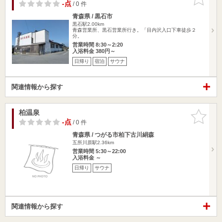
りに追加
-点
/ 0 件
青森県 / 黒石市
黒石駅2.00km
青森営業所、黒石営業所行き。「目内沢入口下車徒歩２
分。
営業時間 8:30～2:20
入浴料金 380円～
日帰り
宿泊
サウナ
関連情報から探す
柏温泉
お気に入
りに追加
-点
/ 0 件
青森県 / つがる市柏下古川絹森
五所川原駅2.36km
営業時間 5:30～22:00
入浴料金 ～
日帰り
サウナ
関連情報から探す