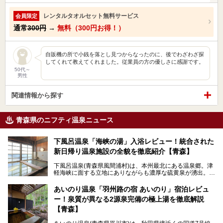
レンタルタオルセット無料サービス
会員限定
通常
300円
→
無料（300円お得！）
自販機の所で小銭を落とし見つからなったのに、後でわざわざ探
してくれて教えてくれました。従業員の方の優しさに感謝です。
50代～
男性
関連情報から探す
青森県のニフティ温泉ニュース
下風呂温泉「海峡の湯」入浴レビュー！統合された
新日帰り温泉施設の全貌を徹底紹介【青森】
下風呂温泉(青森県風間浦村)は、本州最北にある温泉郷。津
軽海峡に面する立地にありながらも濃厚な硫黄泉が湧出。良
質の温泉や新鮮な海の幸を求め、遠隔地ながらも全国から温
泉ファンが訪れる温泉地です。
あいのり温泉「羽州路の宿 あいのり」宿泊レビュ
ー！泉質が異なる2源泉完備の極上湯を徹底解説
「海峡の湯」は、以前あった2つの共同浴場を統合し、2020
年12月にオープンした日帰り入浴施設。かつて別々の共同
【青森】
浴場で使用された2つの源泉を楽しめる点が魅力です。また
無料休憩室や食事処も併設し、地元常連客のみならず観光客