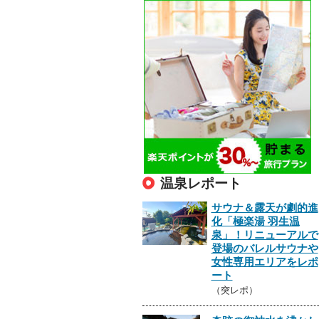
温泉レポート
サウナ＆露天が劇的進
化「極楽湯 羽生温
泉」！リニューアルで
登場のバレルサウナや
女性専用エリアをレポ
ート
（突レポ）