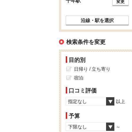
千年駅
変更
沿線・駅を選択
検索条件を変更
目的別
日帰り / 立ち寄り
宿泊
口コミ評価
指定なし
以上
予算
下限なし
～