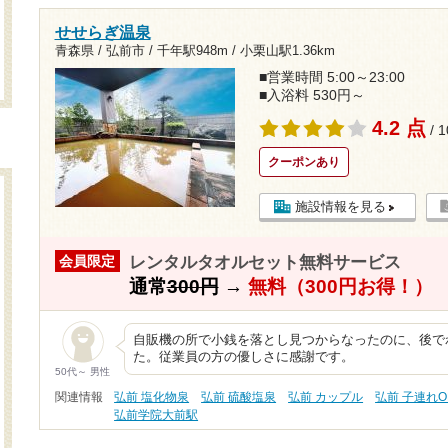
せせらぎ温泉
青森県 / 弘前市 /
千年駅948m
/
小栗山駅1.36km
■営業時間 5:00～23:00
■入浴料 530円～
4.2 点
/ 
クーポンあり
施設情報を見る
レンタルタオルセット無料サービス
会員限定
通常
300円
→
無料（300円お得！）
自販機の所で小銭を落とし見つからなったのに、後で
た。従業員の方の優しさに感謝です。
50代～ 男性
関連情報
弘前 塩化物泉
弘前 硫酸塩泉
弘前 カップル
弘前 子連れO
弘前学院大前駅