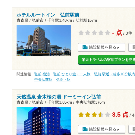
ホテルルートイン 弘前駅前
青森県 / 弘前市 /
千年駅3.48km
/
弘前駅167m
- 点
/ 0件
施設情報を見る
楽天トラベルの宿泊プランを見
関連情報
弘前 宿泊
弘前 ひとり旅・一人旅
弘前 駅近（徒歩10分以
中央弘前駅
弘高下駅
天然温泉 岩木桜の湯 ドーミーイン弘前
青森県 / 弘前市 /
千年駅3.85km
/
中央弘前駅376m
3.5 点
/ 
施設情報を見る