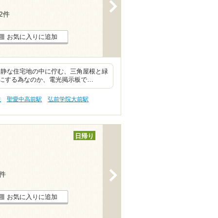
>
12件
お気に入りに追加
閑静な住宅地の中に佇む、三角屋根と緑
にする為なのか、電光掲示板で…
性
聖愛中高前駅
弘前学院大前駅
日帰り
>
4件
お気に入りに追加