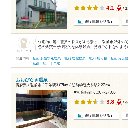
4.1 点
/ 
施設情報を見る
住宅街に湧く硫黄の香りがする湯っこ 弘前市郊外の
色の煙突ーが特徴的な温泉銭湯。見過ごされないよう
50代～ 男性
関連情報
弘前 炭酸水素塩泉
弘前 塩化物泉
弘前 切り傷
弘前 冷え
弘高下駅
千年駅
おおびらき温泉
青森県 / 弘前市 /
千年駅3.07km
/
弘前学院大前駅2.27km
■営業時間 6:00～24:00
3.8 点
/ 
施設情報を見る