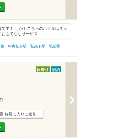
る
激です！ しかもこちらのホテルはネッ
におもてなしサービス…
人旅
中央弘前駅
弘高下駅
弘前駅
日帰り
宿泊
>
1件
お気に入りに追加
る