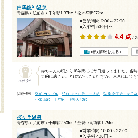
白馬龍神温泉
青森県 / 弘前市 /
千年駅1.37km
/
松木平駅572m
■営業時間 6:00～22:00
■入浴料 530円～
4.4 点
/ 
施設情報を見る
赤ちゃんの頃から18年間ほぼ毎日通ってました。当
力的に感じることはなかったのですが、東京に出てき
20代 女性
…
関連情報
弘前 カップル
弘前 ひとり旅・一人旅
弘前 女子旅・女子会
小栗山駅
千年駅
津軽大沢駅
桜ヶ丘温泉
青森県 / 弘前市 /
千年駅2.53km
/
聖愛中高前駅1.75km
■営業時間 10:00～22:00
■入浴料 430円～