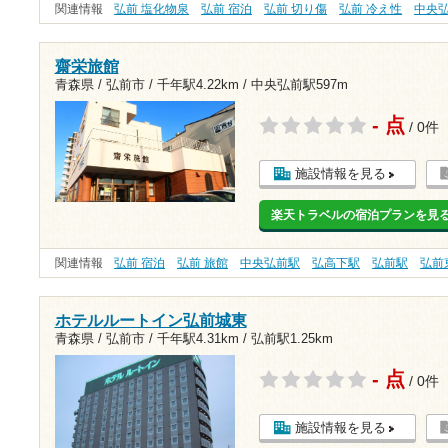
関連情報
弘前 塩化物泉
弘前 宿泊
弘前 切り傷
弘前 冷え性
中央
齋栄旅館
青森県 / 弘前市 /
千年駅4.22km
/
中央弘前駅597m
- 点
/ 0件
施設情報を見る
楽天トラベルの宿泊プランを見
関連情報
弘前 宿泊
弘前 旅館
中央弘前駅
弘高下駅
弘前駅
弘前
ホテルルートイン弘前城東
青森県 / 弘前市 /
千年駅4.31km
/
弘前駅1.25km
- 点
/ 0件
施設情報を見る