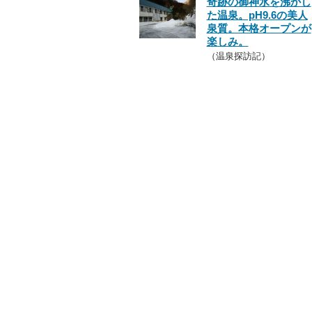
奇跡の御神水を沸かし
た温泉。pH9.6の美人
泉質。本格オープンが
楽しみ。
（温泉探訪記）