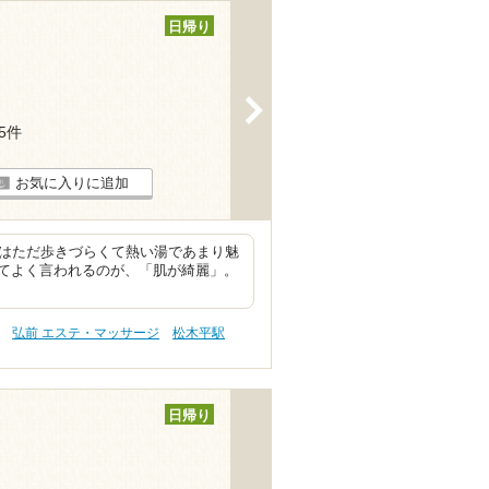
日帰り
>
25件
お気に入りに追加
時はただ歩きづらくて熱い湯であまり魅
てよく言われるのが、「肌が綺麗」。
弘前 エステ・マッサージ
松木平駅
日帰り