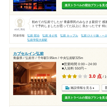
楽天トラベルの宿泊プランを見
初めての弘前でしたが 青森県民のみなさま親切で 感
トで予約しましたが思ってた以上に 良かったです 特
40代 男性
関連情報
弘前 宿泊
弘前 冷え性
弘前 カップル
弘前 ひとり旅・一
弘前学院大前駅
カプセルイン弘前
青森県 / 弘前市 /
千年駅3.95km
/
中央弘前駅325m
■営業時間 0:00～24:00
■入浴料 550円～
3.0 点
/ 
施設情報を見る
楽天トラベルの宿泊プランを見