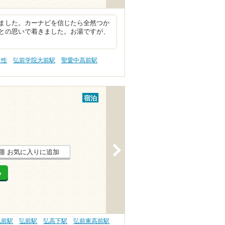
ました。カーナビを信じたら全然つか
との思いで着きました。お湯ですが、
え性
弘前学院大前駅
聖愛中高前駅
宿泊
>
お気に入りに追加
る
弘前駅
弘前駅
弘高下駅
弘前東高前駅