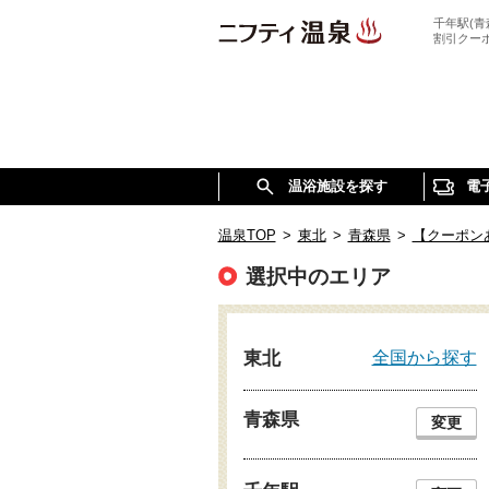
千年駅(
割引クー
温浴施設を探す
電
温泉TOP
>
東北
>
青森県
>
【クーポン
選択中のエリア
全国から探す
東北
青森県
変更