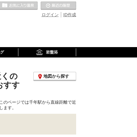
お気に入りの温泉
最近の履歴
ログイン
ID作成
グ
岩盤浴
近くの
地図から探す
おすす
このページでは千年駅から直線距離で近
します。