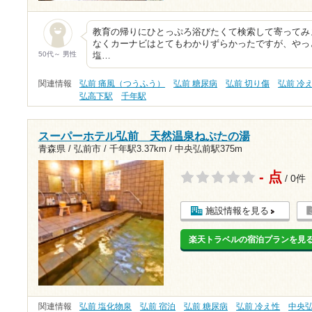
教育の帰りにひとっぷろ浴びたくて検索して寄ってみ
なくカーナビはとてもわかりずらかったですが、やっ
50代～ 男性
塩…
関連情報
弘前 痛風（つうふう）
弘前 糖尿病
弘前 切り傷
弘前 冷
弘高下駅
千年駅
スーパーホテル弘前 天然温泉ねぷたの湯
青森県 / 弘前市 /
千年駅3.37km
/
中央弘前駅375m
- 点
/ 0件
施設情報を見る
楽天トラベルの宿泊プランを見
関連情報
弘前 塩化物泉
弘前 宿泊
弘前 糖尿病
弘前 冷え性
中央