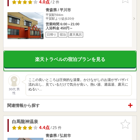
りに追加
4.0点
/ 2 件
青森県 / 平川市
平賀駅594m
平賀駅より徒歩20分
営業時間 6:00～21:00
入浴料金 450円～
日帰り
宿泊
露天風呂
楽天トラベルの宿泊プランを見る
ここの良いところは圧倒的な湯量。かけながしのお湯がザバザバ
流れ出し、見ているだけで気分が良い。熱い湯、適温湯、露天に
ぬるい…
30代 男
性
関連情報から探す
白馬龍神温泉
お気に入
りに追加
4.4点
/ 25 件
青森県 / 弘前市