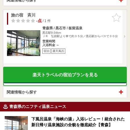
関連情報から探す
旅の宿 斉川
お気に入
りに追加
-点
/ 1 件
青森県 / 黒石市 / 板留温泉
黒石駅9.04km
ＪＲ 弘前駅より車で約３５分／黒石駅からバスで３０分
営業時間
入浴料金 ～
宿泊
露天風呂
楽天トラベルの宿泊プランを見る
関連情報から探す
青森県のニフティ温泉ニュース
下風呂温泉「海峡の湯」入浴レビュー！統合された
新日帰り温泉施設の全貌を徹底紹介【青森】