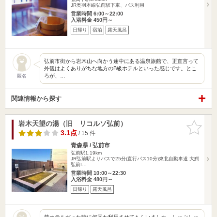
JR奥羽本線弘前駅下車、バス利用
営業時間 6:00～22:00
入浴料金 450円～
日帰り
宿泊
露天風呂
弘前市街から岩木山へ向かう途中にある温泉旅館で、正直言って
外観はよくありがちな地方のB級ホテルといった感じです。とこ
ろが、…
匿名
関連情報から探す
岩木天望の湯（旧 リコルソ弘前）
お気に入
りに追加
3.1点
/ 15 件
青森県 / 弘前市
弘前駅1.19km
JR弘前駅よりバスで25分(直行パス10分)東北自動車道 大鰐
弘前I…
営業時間 10:00～22:30
入浴料金 480円～
日帰り
露天風呂
昔ホテルだった時に何回か利用させてもらいました。しゃぶしゃ