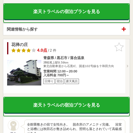
楽天トラベルの宿泊プランを見る
関連情報から探す
花禅の庄
お気に入
りに追加
4.0点
/ 2 件
青森県 / 黒石市 / 落合温泉
津軽尾上駅8.59km
東北自動車道から石黒IC、国道102号線を十和田方向
営業時間 12:00～20:00
入浴料金 700円～
日帰り
宿泊
露天風呂
楽天トラベルの宿泊プランを見る
全館畳敷きの宿で女性向き。 脱衣所のアメニティ完備。 浴室
と浴槽には秋田石が敷き詰められ、照明も落とされていて高級感