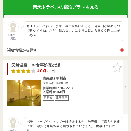
楽天トラベルの宿泊プランを見る
月１くらいで行ってます。露天風呂に出ると、岩木山が望めるの
で良いですね。ただ、残念なことに６月１日から５００円に上が
っちゃ…
50代～
男性
関連情報から探す
天然温泉・お食事処花の湯
お気に入
りに追加
4.0点
/ 1 件
青森県 / 平川市
大鰐線石川駅963m
営業時間 6:30～22:30
入浴料金 450円～
日帰り
露天風呂
ボディソープやシャンプーは持参するか 券売機にて購入が必要
です。 泉質は単純温泉と掲示されていました。 食事は土日の
み…
50代～