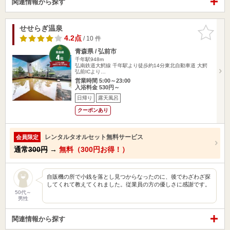
関連情報から探す
せせらぎ温泉
お気に入
りに追加
4.2点
/ 10 件
青森県 / 弘前市
千年駅948m
弘南鉄道大鰐線 千年駅より徒歩約14分東北自動車道 大鰐
弘前ICより…
営業時間 5:00～23:00
入浴料金 530円～
日帰り
露天風呂
クーポンあり
レンタルタオルセット無料サービス
会員限定
通常
300円
→
無料（300円お得！）
自販機の所で小銭を落とし見つからなったのに、後でわざわざ探
してくれて教えてくれました。従業員の方の優しさに感謝です。
50代～
男性
関連情報から探す