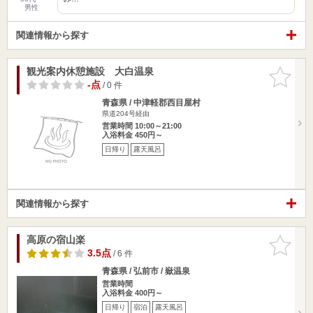
男性
関連情報から探す
観光案内休憩施設 大白温泉
お気に入
りに追加
-点
/ 0 件
青森県 / 中津軽郡西目屋村
県道204号経由
営業時間 10:00～21:00
入浴料金 450円～
日帰り
露天風呂
関連情報から探す
高原の宿山楽
お気に入
りに追加
3.5点
/ 6 件
青森県 / 弘前市 / 嶽温泉
営業時間
入浴料金 400円～
日帰り
宿泊
露天風呂