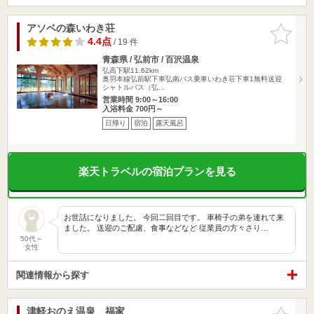
アソベの森いわき荘
お気に入
りに追加
4.4点
/ 19 件
青森県 / 弘前市 / 百沢温泉
弘高下駅11.62km
奥羽本線弘前駅下車弘南バス乗車いわき荘下車1無料送迎
シャトルバス（弘…
営業時間 9:00～16:00
入浴料金 700円～
日帰り
宿泊
露天風呂
楽天トラベルの宿泊プランを見る
お世話になりました。 今回二回目です。 車椅子の弟を連れて来
ました。 送迎のご配慮、食事などなど 従業員の方々さり…
50代～
女性
関連情報から探す
津軽おのえ温泉 福家
お気に入