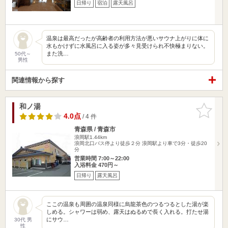
日帰り
宿泊
露天風呂
温泉は最高だったが高齢者の利用方法が悪いサウナ上がりに体に
水もかけずに水風呂に入る姿が多々見受けられ不快極まりない。
また洗…
50代～
男性
関連情報から探す
和ノ湯
お気に入
りに追加
4.0点
/ 4 件
青森県 / 青森市
浪岡駅1.44km
浪岡北口バス停より徒歩２分 浪岡駅より車で3分・徒歩20
分
営業時間 7:00～22:00
入浴料金 470円～
日帰り
露天風呂
ここの温泉も周囲の温泉同様に烏龍茶色のつるつるとした湯が楽
しめる。シャワーは弱め、露天はぬるめで長く入れる。打たせ湯
にサウ…
30代 男
性