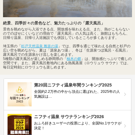
絶景、四季折々の景色など、魅力たっぷりの「露天風呂」
景色を眺めながら入浴できる点、開放感を味わえる点、また、熱がこもらない
のでのぼせにくいなどの理由で「露天風呂」の人気は高く、旅館はもちろん、
日帰り温泉、日帰り入浴施設でも併設しているところが多くあります。
埼玉県の「
杉戸天然温泉 雅楽の湯
」では、四季を通じて味わえる自然と杉戸の
広い空を眺めながら、夏は「源泉あつ湯」、冬は「生源泉つぼ風呂・石風呂」
露天風呂での生源泉かけ流しを楽しめます。
5種類の露天風呂が楽しめる静岡県の「
柚木の郷
」は、開放感たっぷりで癒しの
空間です。また、露天風呂敷地内にある熱風蒸屋（ロウリュウ サウナ）では、
毎日定時刻にロウリュウも楽しめます。
第20回ニフティ温泉年間ランキング2025
全国約2.2万件の中から頂点に選ばれた、2025年の人
気施設は…
ニフティ温泉 サウナランキング2026
おふろ好きユーザーの投票により、全国No.1サウナが
決定！