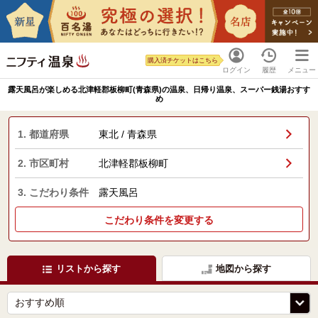
購入済チケットはこちら
ログイン
履歴
メニュー
露天風呂が楽しめる北津軽郡板柳町(青森県)の温泉、日帰り温泉、スーパー銭湯おすす
め
1. 都道府県
東北 / 青森県
2. 市区町村
北津軽郡板柳町
3. こだわり条件
露天風呂
こだわり条件を変更する
リストから探す
地図から探す