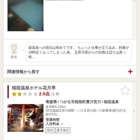
嶽温泉への宿泊は初めてです。 ちょっと仕事が立て込み、到着が
19時近くなってしまった為、 五所川原からの往路は辺りは真っ
暗…
匿名
関連情報から探す
稲垣温泉ホテル花月亭
お気に入
りに追加
2.0点
/ 1 件
青森県 / つがる市稲垣町豊川宮川 / 稲垣温泉
金木駅6.23km
JR五能線五所川原駅～バス五所川原バス駅乗車(豊川)行き
(約25分)…
営業時間
入浴料金 ～
宿泊
露天風呂