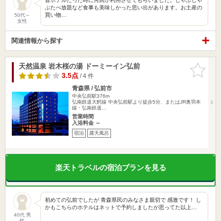
ぶたべ放題など食事も美味しかった思い出があります。お土産の
買い物…
50代～
女性
関連情報から探す
天然温泉 岩木桜の湯 ドーミーイン弘前
お気に入
りに追加
3.5点
/ 4 件
青森県 / 弘前市
中央弘前駅376m
弘南鉄道大鰐線 中央弘前駅より徒歩5分、またはJR奥羽本
線・弘南鉄道…
営業時間
入浴料金 ～
宿泊
露天風呂
楽天トラベルの宿泊プランを見る
初めての弘前でしたが 青森県民のみなさま親切で 感激です！ し
かもこちらのホテルはネットで予約しましたが思ってた以上…
40代 男
性