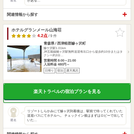
がある…
匿名
関連情報から探す
ホテルグランメール山海荘
お気に入
りに追加
4.2点
/ 9 件
青森県 / 西津軽郡鰺ヶ沢町
鰺ケ沢駅1.01km
JR五能線鯵ヶ沢駅無料送迎有出口から徒歩約10分またはタ
クシー約3分…
営業時間 8:00～21:00
入浴料金 480円～
日帰り
宿泊
露天風呂
楽天トラベルの宿泊プランを見る
リゾートしらかみにて鰺ヶ沢到着後は、駅前で待ってくれていた
送迎バスにてホテルへ。 チェックイン後はまずはロビーで出して
いた…
匿名