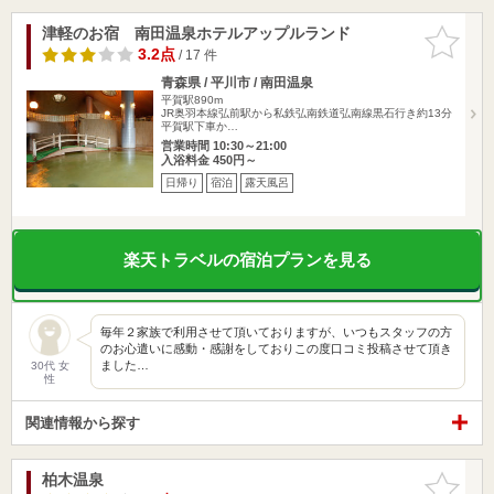
津軽のお宿 南田温泉ホテルアップルランド
お気に入
りに追加
3.2点
/ 17 件
青森県 / 平川市 / 南田温泉
平賀駅890m
JR奥羽本線弘前駅から私鉄弘南鉄道弘南線黒石行き約13分
平賀駅下車か…
営業時間 10:30～21:00
入浴料金 450円～
日帰り
宿泊
露天風呂
楽天トラベルの宿泊プランを見る
毎年２家族で利用させて頂いておりますが、いつもスタッフの方
のお心遣いに感動・感謝をしておりこの度口コミ投稿させて頂き
ました…
30代 女
性
関連情報から探す
柏木温泉
お気に入