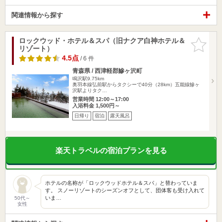
関連情報から探す
ロックウッド・ホテル＆スパ（旧ナクア白神ホテル＆
お気に入
リゾート）
りに追加
4.5点
/ 6 件
青森県 / 西津軽郡鰺ヶ沢町
鳴沢駅9.75km
奥羽本線弘前駅からタクシーで40分（28km）五能線鰺ヶ
沢駅よりタク…
営業時間 12:00～17:00
入浴料金 1,500円～
日帰り
宿泊
露天風呂
楽天トラベルの宿泊プランを見る
ホテルの名称が「ロックウッドホテル＆スパ」と替わっていま
す。 スノーリゾートのシーズンオフとして、団体客も受け入れて
いま…
50代～
女性