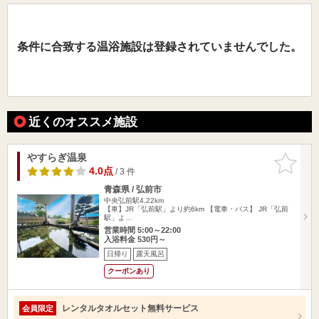
条件に合致する温浴施設は登録されていませんでした。
近くのオススメ施設
やすらぎ温泉
お気に入
りに追加
4.0点
/ 3 件
青森県 / 弘前市
中央弘前駅4.22km
【車】JR「弘前駅」より約6km 【電車・バス】 JR「弘前
駅」よ…
営業時間 5:00～22:00
入浴料金 530円～
日帰り
露天風呂
クーポンあり
レンタルタオルセット無料サービス
会員限定