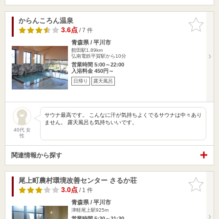
からんころん温泉
お気に入
りに追加
3.6点
/ 7 件
青森県 / 平川市
館田駅1.89km
弘南電鉄平賀駅から10分
営業時間 5:00～22:00
入浴料金 450円～
日帰り
露天風呂
サウナ最高です。 こんなに汗が気持ちよくでるサウナは中々あり
ません。 露天風呂も気持ちいいです。
40代 女
性
関連情報から探す
尾上町農村環境改善センター さるか荘
お気に入
りに追加
3.0点
/ 1 件
青森県 / 平川市
津軽尾上駅925m
営業時間 5:30～21:30