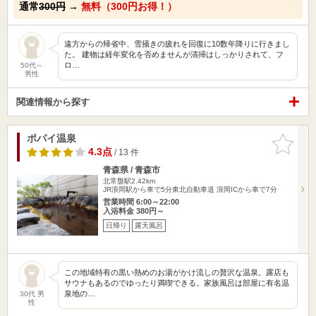
通常
300円
→
無料（300円お得！）
遠方からの帰省中、雪掻きの疲れを回復に10数年降りに行きまし
た。 建物は経年変化を否めませんが清掃はしっかりされて、フ
ロ…
50代～
男性
関連情報から探す
ポパイ温泉
お気に入
りに追加
4.3点
/ 13 件
青森県 / 青森市
北常盤駅2.42km
JR浪岡駅から車で5分東北自動車道 浪岡ICから車で7分
営業時間 6:00～22:00
入浴料金 380円～
日帰り
露天風呂
この地域特有の黒い熱めのお湯がかけ流しの贅沢な温泉。露店も
サウナもあるのでゆったり満喫できる。家族風呂は部屋に有名温
泉地の…
30代 男
性