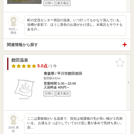
日帰り
露天風呂
町の交流センター併設の温泉。いつ行ってもかなり混んでいる。
浴槽が多彩で、ほうじ茶色のお湯がかけ流し。水風呂もサウナも
あるの…
50代～
男性
関連情報から探す
館田温泉
お気に入
りに追加
5.0点
/ 1 件
青森県 / 平川市館田前田
館田駅432m
営業時間 5:30～22:00
入浴料金 400円～
日帰り
露天風呂
ここは看板猫がいる温泉で、現在は保護猫の毛が長い猫が２匹程
いる。 お湯もさっぱりしていてかけ流し量が多めで気持ち良い。
別…
30代 男
性