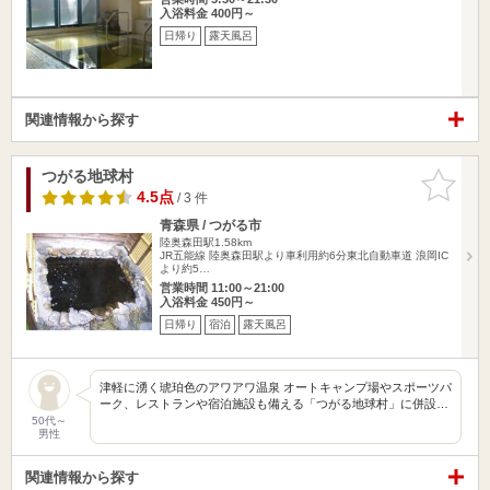
入浴料金 400円～
日帰り
露天風呂
関連情報から探す
つがる地球村
お気に入
りに追加
4.5点
/ 3 件
青森県 / つがる市
陸奥森田駅1.58km
JR五能線 陸奥森田駅より車利用約6分東北自動車道 浪岡IC
より約5…
営業時間 11:00～21:00
入浴料金 450円～
日帰り
宿泊
露天風呂
津軽に湧く琥珀色のアワアワ温泉 オートキャンプ場やスポーツパ
ーク、レストランや宿泊施設も備える「つがる地球村」に併設…
50代～
男性
関連情報から探す