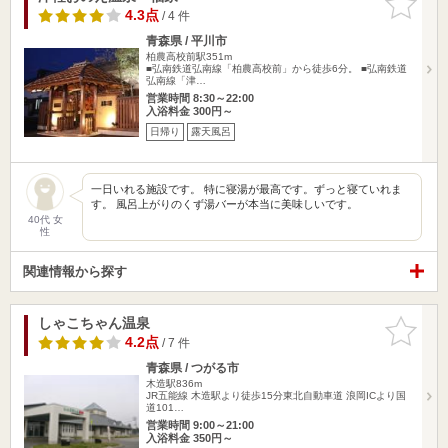
りに追加
4.3点
/ 4 件
青森県 / 平川市
柏農高校前駅351m
■弘南鉄道弘南線「柏農高校前」から徒歩6分。 ■弘南鉄道
弘南線「津…
営業時間 8:30～22:00
入浴料金 300円～
日帰り
露天風呂
一日いれる施設です。 特に寝湯が最高です。ずっと寝ていれま
す。 風呂上がりのくず湯バーが本当に美味しいです。
40代 女
性
関連情報から探す
しゃこちゃん温泉
お気に入
りに追加
4.2点
/ 7 件
青森県 / つがる市
木造駅836m
JR五能線 木造駅より徒歩15分東北自動車道 浪岡ICより国
道101…
営業時間 9:00～21:00
入浴料金 350円～