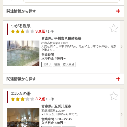
関連情報から探す
つがる温泉
お気に入
りに追加
3.0点
/ 1 件
青森県 / 平川市八幡崎松橋
柏農高校前駅3.01km
大鰐弘前ICより車で約15分。黒石ICより車で約10分。青森
空港より…
営業時間
入浴料金 450円～
日帰り
宿泊
露天風呂
関連情報から探す
エルムの湯
お気に入
りに追加
3.2点
/ 5 件
青森県 / 五所川原市
五所川原駅1.30km
●ＪＲ五所川原駅から車で7分
営業時間 6:00～22:45
入浴料金 480円～