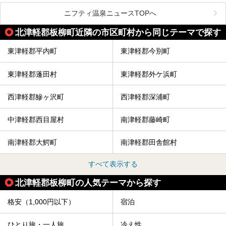
そこでコスパ抜群！1,000円以下でサウナを楽しめる施設を
紹介します。
ニフティ温泉ニュースTOPへ
格安でも充実の施設でサウナを楽しみませんか？
北津軽郡板柳町近隣の市区町村から同じテーマで探す
今回は青森県にある1,000円以下のおすすめサウナ施設を紹
介します！
東津軽郡平内町
東津軽郡今別町
東津軽郡蓬田村
東津軽郡外ケ浜町
西津軽郡鰺ヶ沢町
西津軽郡深浦町
中津軽郡西目屋村
南津軽郡藤崎町
南津軽郡大鰐町
南津軽郡田舎館村
すべて表示する
北津軽郡板柳町の人気テーマから探す
格安（1,000円以下）
宿泊
ひとり旅・一人旅
冷え性