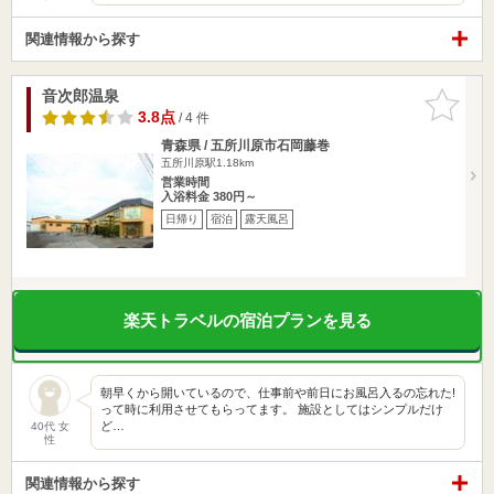
関連情報から探す
音次郎温泉
お気に入
りに追加
3.8点
/ 4 件
青森県 / 五所川原市石岡藤巻
五所川原駅1.18km
営業時間
入浴料金 380円～
日帰り
宿泊
露天風呂
楽天トラベルの宿泊プランを見る
朝早くから開いているので、仕事前や前日にお風呂入るの忘れた!
って時に利用させてもらってます。 施設としてはシンプルだけ
ど…
40代 女
性
関連情報から探す