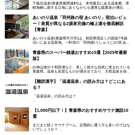
下風呂温泉(青森県風間浦村)は、本州最北にある温泉郷。津
軽海峡に面する立地にありながらも濃厚な硫黄泉が湧出。良
質の温泉や新鮮な海の幸を求め、遠隔地ながらも全国から温
泉ファンが訪れる温泉地です。
あいのり温泉「羽州路の宿 あいのり」宿泊レビュ
ー！泉質が異なる2源泉完備の極上湯を徹底解説
「海峡の湯」は、以前あった2つの共同浴場を統合し、2020
年12月にオープンした日帰り入浴施設。かつて別々の共同
【青森】
浴場で使用された2つの源泉を楽しめる点が魅力です。また
無料休憩室や食事処も併設し、地元常連客のみならず観光客
あいのり温泉(青森県平川市)は、秋田県境近くの国道7号線
にも利用しやすい施設へ変貌しました。
沿いにある温泉地。一軒宿の「羽州路(うしゅうじ)の宿 あい
今回、筆者は実際に海峡の湯へ訪問・入浴し、その魅力を徹
のり」があります。最大の特徴が、炭酸ガスを含む食塩泉
底解説します！
(通称:赤湯)と無色透明の単純温泉という2種類の源泉を使用
青森県のスーパー銭湯おすすめ15選【2025年最新
し、いずれも源泉100％かけ流しで提供している点でしょ
版】
う。
白神山地や十和田湖など、美しく雄大な自然に恵まれている
今回筆者は実際に宿泊し、大浴場と露天風呂付き客室を中心
青森県。温泉も良質なものが湧き出ており、天然温泉を掛け
に「羽州路の宿 あいのり」を詳細にご紹介。秋田県側を含
流しで贅沢に堪能できる温泉施設がたくさんあります。青森
むこの一帯は日本でも有数の個性的な温泉がひしめくエリア
の山並みを眺めながら温泉に浸かり、お食事処でおいしいご
ですが、実はあいのり温泉も決して見逃せない極上湯のひと
【難読漢字】「温湯温泉」の読み方は？どこにあ
当地グルメを味わうひとときは格別ですね！
つ。その魅力を徹底解説します！
る？
今回は、青森県でおすすめのスーパー銭湯を紹介します。
「また来たい！」と思えるお気に入りの施設をぜひ見つけて
「温湯温泉」の読み方は？
ください。
読めそうで読めない、難読温泉地名漢字。あなたは読めます
か？
【1,000円以下！】青森県のおすすめサウナ施設10
選
まだまだ続くサウナブーム。定期的に通う方も多いのではな
いでしょうか？