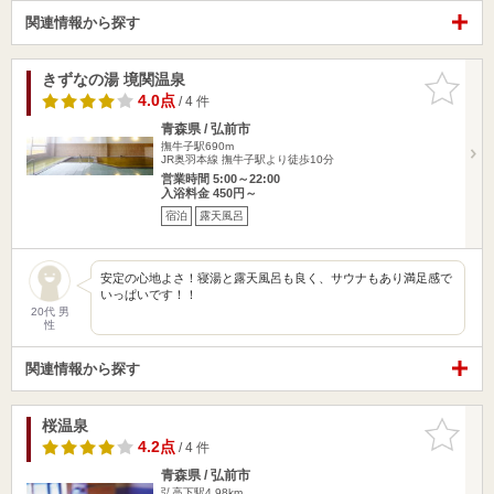
関連情報から探す
きずなの湯 境関温泉
お気に入
りに追加
4.0点
/ 4 件
青森県 / 弘前市
撫牛子駅690m
JR奥羽本線 撫牛子駅より徒歩10分
営業時間 5:00～22:00
入浴料金 450円～
宿泊
露天風呂
安定の心地よさ！寝湯と露天風呂も良く、サウナもあり満足感で
いっぱいです！！
20代 男
性
関連情報から探す
桜温泉
お気に入
りに追加
4.2点
/ 4 件
青森県 / 弘前市
弘高下駅4.98km