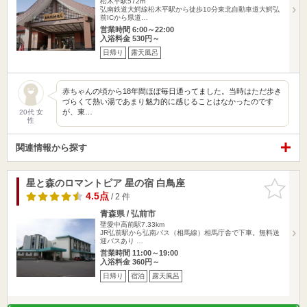
松木平駅572m
弘南鉄道大鰐線松木平駅から徒歩10分東北自動車道大鰐弘
前ICから県道…
営業時間 6:00～22:00
入浴料金 530円～
日帰り
露天風呂
赤ちゃんの頃から18年間ほぼ毎日通ってました。当時はただ歩き
づらくて熱い湯であまり魅力的に感じることはなかったのです
が、東…
20代 女
性
関連情報から探す
星と森のロマントピア 星の宿 白鳥座
お気に入
りに追加
4.5点
/ 2 件
青森県 / 弘前市
聖愛中高前駅7.33km
JR弘前駅から弘南バス（相馬線）相馬庁舎で下車。無料送
迎バスあり …
営業時間 11:00～19:00
入浴料金 360円～
日帰り
宿泊
露天風呂