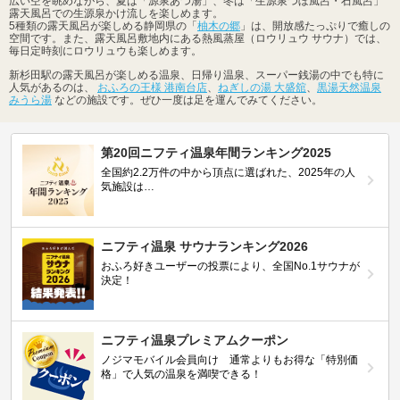
広い空を眺めながら、夏は「源泉あつ湯」、冬は「生源泉つぼ風呂・石風呂」
露天風呂での生源泉かけ流しを楽しめます。
5種類の露天風呂が楽しめる静岡県の「
柚木の郷
」は、開放感たっぷりで癒しの
空間です。また、露天風呂敷地内にある熱風蒸屋（ロウリュウ サウナ）では、
毎日定時刻にロウリュウも楽しめます。
新杉田駅の露天風呂が楽しめる温泉、日帰り温泉、スーパー銭湯の中でも特に
人気があるのは、
おふろの王様 港南台店
、
ねぎしの湯 大盛舘
、
黒湯天然温泉
みうら湯
などの施設です。ぜひ一度は足を運んでみてください。
第20回ニフティ温泉年間ランキング2025
全国約2.2万件の中から頂点に選ばれた、2025年の人
気施設は…
ニフティ温泉 サウナランキング2026
おふろ好きユーザーの投票により、全国No.1サウナが
決定！
ニフティ温泉プレミアムクーポン
ノジマモバイル会員向け 通常よりもお得な「特別価
格」で人気の温泉を満喫できる！