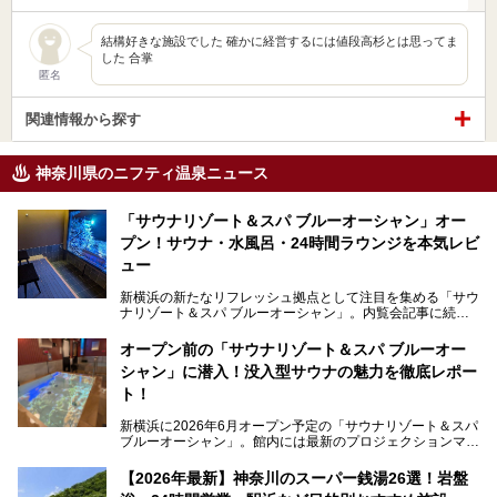
結構好きな施設でした 確かに経営するには値段高杉とは思ってま
した 合掌
匿名
関連情報から探す
神奈川県のニフティ温泉ニュース
「サウナリゾート＆スパ ブルーオーシャン」オー
プン！サウナ・水風呂・24時間ラウンジを本気レビ
ュー
新横浜の新たなリフレッシュ拠点として注目を集める「サウ
ナリゾート＆スパ ブルーオーシャン」。内覧会記事に続
き、今回は実際に体験してみたリアルな様子をレポートしま
す。サウナや水風呂の気持ちよさはもちろん、リラックスス
オープン前の「サウナリゾート＆スパ ブルーオー
ペースの過ごしやすさまで徹底チェック。新横浜エリアで日
シャン」に潜入！没入型サウナの魅力を徹底レポー
常の疲れをリセットしたい人、ライブやスポーツ観戦遠征組
は必見です。
ト！
新横浜に2026年6月オープン予定の「サウナリゾート＆スパ
ブルーオーシャン」。館内には最新のプロジェクションマッ
ピングが多用され、まるで世界を旅しているかのような圧倒
的な“没入感（イマーシブ）”を体験できます。
【2026年最新】神奈川のスーパー銭湯26選！岩盤