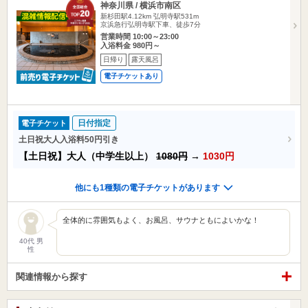
神奈川県 / 横浜市南区
新杉田駅4.12km
弘明寺駅531m
京浜急行弘明寺駅下車、徒歩7分
営業時間 10:00～23:00
入浴料金 980円～
日帰り
露天風呂
電子チケットあり
日付指定
電子チケット
土日祝大人入浴料50円引き
【土日祝】大人（中学生以上）
1080円
→
1030円
他にも1種類の電子チケットがあります
全体的に雰囲気もよく、お風呂、サウナともによいかな！
40代 男
性
関連情報から探す