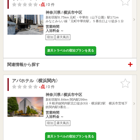
りに追加
-点
/ 0 件
神奈川県 / 横浜市中区
新杉田駅6.75km
元町・中華街（山下公園）駅171m
みなとみらい線「元町中華街駅」５番出口より徒歩１分
営業時間
入浴料金 ～
宿泊
露天風呂
楽天トラベルの宿泊プランを見る
関連情報から探す
アパホテル〈横浜関内〉
お気に入
りに追加
-点
/ 0 件
神奈川県 / 横浜市中区
新杉田駅6.84km
関内駅299m
ＪＲ根岸線関内駅北口徒歩3分・横浜駅2駅 横浜市営地下
鉄関内駅3番出…
営業時間
入浴料金 ～
宿泊
露天風呂
楽天トラベルの宿泊プランを見る