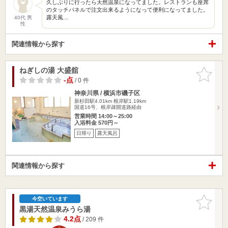
久しぶりに行ったら天然温泉になってました。レストランも座席
のタッチパネルで注文出来るようになって便利になってました。
露天風…
40代 男
性
関連情報から探す
ねぎしの湯 大盛舘
お気に入
りに追加
-点
/ 0 件
神奈川県 / 横浜市磯子区
新杉田駅4.01km
根岸駅1.19km
国道16号、根岸疎開道路経由
営業時間 14:00～25:00
入浴料金 570円～
日帰り
露天風呂
関連情報から探す
お気に入
今空いています
りに追加
黒湯天然温泉みうら湯
4.2点
/ 209 件