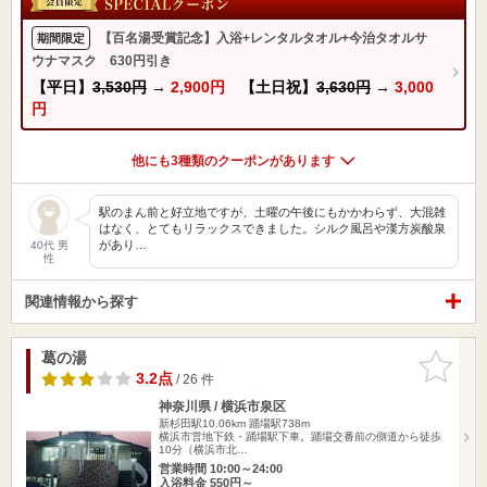
【百名湯受賞記念】入浴+レンタルタオル+今治タオルサ
期間限定
ウナマスク 630円引き
【平日】
3,530円
→
2,900円
【土日祝】
3,630円
→
3,000
円
他にも3種類のクーポンがあります
駅のまん前と好立地ですが、土曜の午後にもかかわらず、大混雑
はなく、とてもリラックスできました。シルク風呂や漢方炭酸泉
があり…
40代 男
性
関連情報から探す
葛の湯
お気に入
りに追加
3.2点
/ 26 件
神奈川県 / 横浜市泉区
新杉田駅10.06km
踊場駅738m
横浜市営地下鉄・踊場駅下車。踊場交番前の側道から徒歩
10分（横浜市北…
営業時間 10:00～24:00
入浴料金 550円～