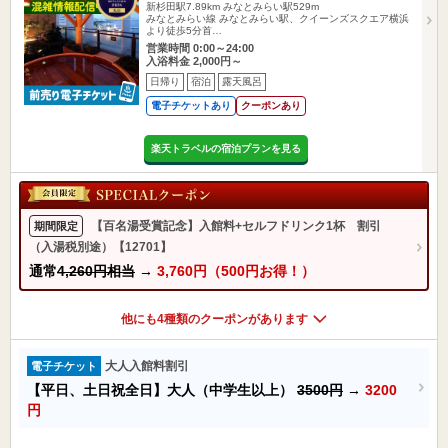
新杉田駅7.89km
みなとみらい駅529m
みなとみらい線 みなとみらい駅、クイーンズスクエア横浜
より徒歩5分首…
営業時間 0:00～24:00
入浴料金 2,000円～
日帰り
宿泊
露天風呂
電子チケットあり
クーポンあり
楽天トラベルの宿泊プランを見る
【百名湯受賞記念】入館料+セルフドリンク1杯 割引
期間限定
（入湯税別途）【12701】
通常
4,260円相当
→
3,760円（500円お得！）
他にも4種類のクーポンがあります
大人入館料割引
電子チケット
【平日、土日祝全日】大人（中学生以上）
3500円
→
3200
円