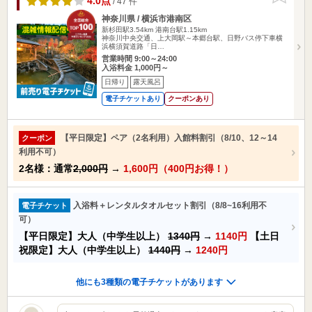
4.0点
/ 47 件
神奈川県 / 横浜市港南区
新杉田駅3.54km
港南台駅1.15km
神奈川中央交通、上大岡駅～本郷台駅、日野バス停下車横
浜横須賀道路「日…
営業時間 9:00～24:00
入浴料金 1,000円～
日帰り
露天風呂
電子チケットあり
クーポンあり
【平日限定】ペア（2名利用）入館料割引（8/10、12～14
クーポン
利用不可）
2名様：通常
2,000円
→
1,600円（400円お得！）
入浴料＋レンタルタオルセット割引（8/8~16利用不
電子チケット
可）
【平日限定】大人（中学生以上）
1340円
→
1140円
【土日
祝限定】大人（中学生以上）
1440円
→
1240円
他にも3種類の電子チケットがあります