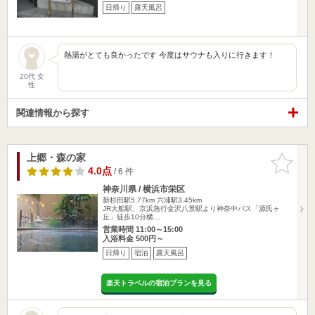
日帰り
露天風呂
熱湯がとても良かったです 今度はサウナも入りに行きます！
20代 女
性
関連情報から探す
上郷・森の家
お気に入
りに追加
4.0点
/ 6 件
神奈川県 / 横浜市栄区
新杉田駅5.77km
六浦駅3.45km
JR大船駅、京浜急行金沢八景駅より神奈中バス「源氏ヶ
丘」徒歩10分横…
営業時間 11:00～15:00
入浴料金 500円～
日帰り
宿泊
露天風呂
楽天トラベルの宿泊プランを見る