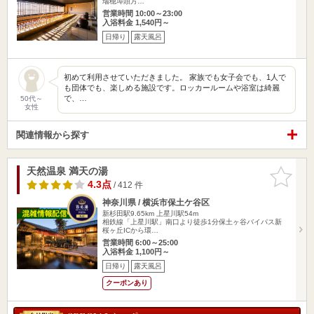
瑞穂埠頭方…
営業時間 10:00～23:00
入浴料金 1,540円～
日帰り
露天風呂
初めて利用させていただきました。 家族でも女子会でも、1人で
も団体でも、楽しめる施設です。ロッカールームや浴室は綺麗
で、…
50代～
女性
関連情報から探す
天然温泉 満天の湯
お気に入
りに追加
4.3点
/ 412 件
神奈川県 / 横浜市保土ケ谷区
新杉田駅9.65km
上星川駅54m
相鉄線「上星川駅」南口より徒歩1分保土ヶ谷バイパス新
桜ヶ丘ICから環…
営業時間 6:00～25:00
入浴料金 1,100円～
日帰り
露天風呂
クーポンあり