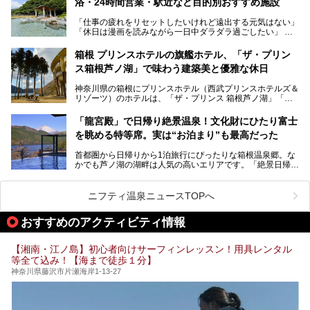
浴・24時間営業・駅近など目的別おすすめ施設
「仕事の疲れをリセットしたいけれど遠出する元気はない」
今回は、そんな大注目の施設に一足先にお邪魔し、その全貌
「休日は漫画を読みながら一日中ダラダラ過ごしたい」
を見学させていただきました！
「子ども連れでも気兼ねなく、家事を忘れてリフレッシュし
たい」
サウナ室の中に咲き誇る桜、魚たちが泳ぐ水風呂、そしてバ
箱根 プリンスホテルの旗艦ホテル、「ザ・プリン
リのビーチを思わせる休憩スペース…。驚きの連続だった館
ス箱根芦ノ湖」で味わう建築美と優雅な休日
そんな「癒やされたい」という願いを叶えてくれるのが、神
内の様子をレポートします！
奈川県のスーパー銭湯。
神奈川県の箱根にプリンスホテル（西武プリンスホテルズ＆
神奈川県には、サウナや岩盤浴、一日中遊べるエンタメ施設
リゾーツ）のホテルは、「ザ・プリンス 箱根芦ノ湖」「芦
など、“非日常”を味わえるスーパー銭湯が数多く揃っていま
ノ湖畔 蛸川温泉 龍宮殿」「箱根湯の花プリンスホテル」
す。しかし、選択肢が多いからこそ「どの施設か迷ってしま
「箱根仙石原プリンスホテル」と4軒あり、今回ご紹介する
う」という人も多いはず。
「龍宮殿」で日帰り絶景温泉！文化財にひたり富士
「ザ・プリンス 箱根芦ノ湖」は、その中でもフラッグシッ
を眺める特等席。実は“お泊まり”も最高だった
プ（旗艦）に位置づけられる特別なホテルです。
そこで今回は、神奈川県内の人気施設26選を「安さ」「岩
盤浴・漫画の充実度」「景色の良さ」「高級感」「深夜営
首都圏から日帰りから1泊旅行にぴったりな箱根温泉郷。な
昭和の日本を代表する建築家の一人、村野藤吾が芦ノ湖の畔
業」「駅近」など、目的別に厳選して紹介します。
かでも芦ノ湖の湖畔は人気の高いエリアです。「絶景日帰り
に建てた桃源郷のようなホテルがここ。自家源泉の温泉や、
今の気分にぴったりの施設を見つけて、最高のリフレッシュ
温泉 龍宮殿本館」は、露天風呂から芦ノ湖と富士山の両方
こだわりぬいた食もあわせて、このホテルの魅力をレポート
時間を過ごす参考にしていただけますと幸いです。
が楽しめるまさに眺望自慢の日帰り温泉。
します。
ニフティ温泉ニュースTOPへ
そしてここは全24室の「箱根 芦ノ湖畔蛸川温泉 龍宮殿」と
───
して宿泊もできます。宿泊者は「龍宮殿本館」の営業時間に
提供元：株式会社西武・プリンスホテルズワールドワイド
おすすめのアクティビティ情報
加えて、朝6時からの宿泊者専用時間帯にも「龍宮殿本館」
【PR】
のお風呂が利用できます。
この記事はザ・プリンス 箱根芦ノ湖のPR記事です。
【湘南・江ノ島】初心者向けサーフィンレッスン！用具レンタル
今回は日帰り温泉としての「絶景日帰り温泉 龍宮殿本館
等全て込み！【海まで徒歩１分】
（以下、龍宮殿本館）」と、旅館としての「箱根 芦ノ湖畔
蛸川温泉 龍宮殿（以下、龍宮殿）」の両方の魅力をたっぷ
神奈川県藤沢市片瀬海岸1-13-27
りお伝えします！
ここは箱根神社、九頭龍神社、白龍神社、箱根元宮と箱根の
4つの神社に囲まれたパワースポットです。