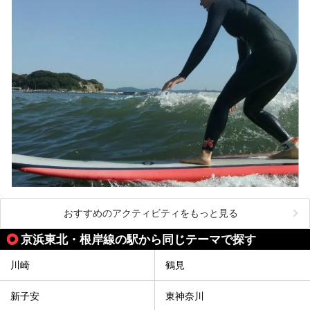
───
提供元：株式会社西武・プリンスホテルズワールドワイド
【PR】
この記事は箱根 芦ノ湖畔蛸川温泉 龍宮殿のPR記事です。
おすすめのアクティビティをもっと見る
京浜東北・根岸線の駅から同じテーマで探す
川崎
鶴見
新子安
東神奈川