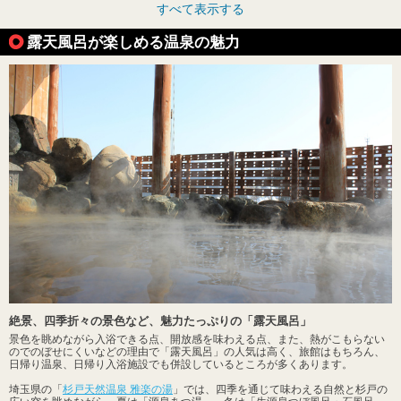
すべて表示する
露天風呂が楽しめる温泉の魅力
絶景、四季折々の景色など、魅力たっぷりの「露天風呂」
景色を眺めながら入浴できる点、開放感を味わえる点、また、熱がこもらない
のでのぼせにくいなどの理由で「露天風呂」の人気は高く、旅館はもちろん、
日帰り温泉、日帰り入浴施設でも併設しているところが多くあります。
埼玉県の「
杉戸天然温泉 雅楽の湯
」では、四季を通じて味わえる自然と杉戸の