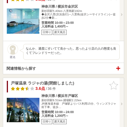
神奈川県 / 横浜市金沢区
新杉田駅5.40km
八景島駅192m
◆金沢八景(京浜急行)～八景島(金沢シーサイドライン)～徒
歩2分◆新…
営業時間 10:00～23:00
入浴料金 1,400円～
日帰り
露天風呂
なんか、適度にすいてて良かった。思ったより店の人の態度も良
くてフレンドリーだった。
匿名
関連情報から探す
戸塚温泉 ラジャの湯(閉館しました)
お気に入
りに追加
3.6点
/ 36 件
神奈川県 / 横浜市戸塚区
新杉田駅8.51km
踊場駅2.22km
JR東海道本線 戸塚駅よりバス利用15分、ウィンズラジャ
前下車、徒歩…
営業時間 10:00～24:00
入浴料金 1,200円～
日帰り
露天風呂