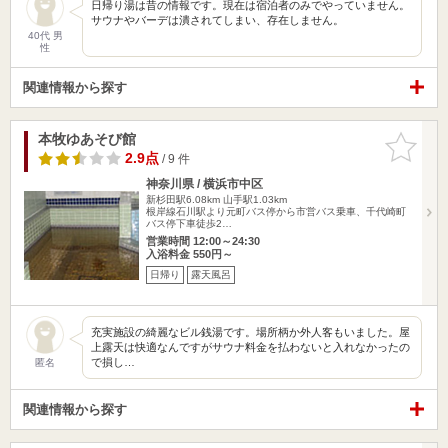
日帰り湯は昔の情報です。現在は宿泊者のみでやっていません。
サウナやバーデは潰されてしまい、存在しません。
40代 男
性
関連情報から探す
本牧ゆあそび館
お気に入
りに追加
2.9点
/ 9 件
神奈川県 / 横浜市中区
新杉田駅6.08km
山手駅1.03km
根岸線石川駅より元町バス停から市営バス乗車、千代崎町
バス停下車徒歩2…
営業時間 12:00～24:30
入浴料金 550円～
日帰り
露天風呂
充実施設の綺麗なビル銭湯です。場所柄か外人客もいました。屋
上露天は快適なんですがサウナ料金を払わないと入れなかったの
で損し…
匿名
関連情報から探す