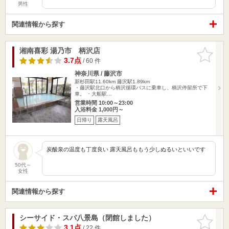
男性
関連情報から探す
湘南喜彩 湯乃市 柄沢店
お気に入
りに追加
3.7点
/ 60 件
神奈川県 / 藤沢市
新杉田駅11.60km
藤沢駅1.89km
・藤沢駅北口から柄沢循環バスに乗車し、柄沢停留所で下
車。 ・大船駅…
営業時間 10:00～23:00
入浴料金 1,000円～
日帰り
露天風呂
炭酸泉の温度も丁度良い 露天風呂ももう少しぬるいといいです
50代～
女性
関連情報から探す
シーサイド・スパ八景島（閉館しました）
お気に入
りに追加
3.1点
/ 22 件