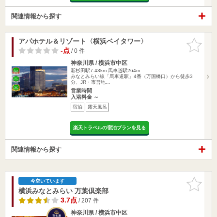
関連情報から探す
アパホテル＆リゾート〈横浜ベイタワー〉
お気に入
りに追加
-点
/ 0 件
神奈川県 / 横浜市中区
新杉田駅7.43km
馬車道駅264m
みなとみらい線「馬車道駅」4番（万国橋口）から徒歩3
分、JR・市営地…
営業時間
入浴料金 ～
宿泊
露天風呂
楽天トラベルの宿泊プランを見る
関連情報から探す
お気に入
今空いています
りに追加
横浜みなとみらい 万葉倶楽部
3.7点
/ 207 件
神奈川県 / 横浜市中区