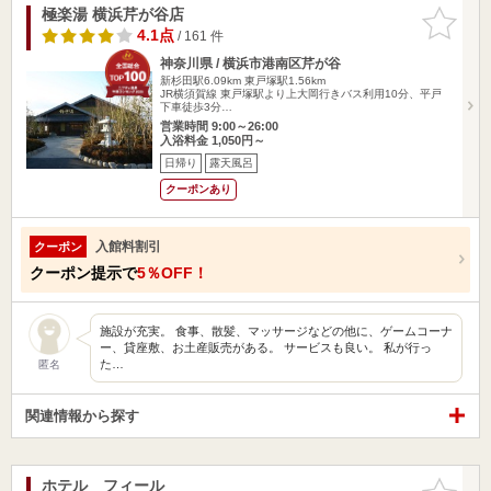
極楽湯 横浜芹が谷店
お気に入
りに追加
4.1点
/ 161 件
神奈川県 / 横浜市港南区芹が谷
新杉田駅6.09km
東戸塚駅1.56km
JR横須賀線 東戸塚駅より上大岡行きバス利用10分、平戸
下車徒歩3分…
営業時間 9:00～26:00
入浴料金 1,050円～
日帰り
露天風呂
クーポンあり
入館料割引
クーポン
クーポン提示で
5％OFF！
施設が充実。 食事、散髪、マッサージなどの他に、ゲームコーナ
ー、貸座敷、お土産販売がある。 サービスも良い。 私が行っ
た…
匿名
関連情報から探す
ホテル フィール
お気に入