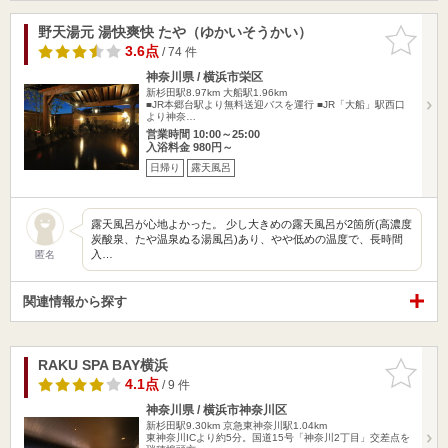
野天湯元 湯快爽快 たや（ゆかいそうかい）
お気に入
りに追加
3.6点
/ 74 件
神奈川県 / 横浜市栄区
新杉田駅8.97km
大船駅1.96km
■JR本郷台駅より無料送迎バスを運行 ■JR「大船」駅西口
より神奈…
営業時間 10:00～25:00
入浴料金 980円～
日帰り
露天風呂
露天風呂が心地よかった。 少し大きめの露天風呂が2箇所(高濃度
炭酸泉、たや温泉ぬる湯風呂)あり、やや低めの温度で、長時間
入…
匿名
関連情報から探す
RAKU SPA BAY横浜
お気に入
りに追加
4.1点
/ 9 件
神奈川県 / 横浜市神奈川区
新杉田駅9.30km
京急東神奈川駅1.04km
東神奈川ICより約5分。国道15号「神奈川2丁目」交差点を