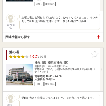
日帰り
露天風呂
土曜の夜にも関わらず人が少なく、ゆっくりできました。 サウナ
ありで690円は破格だと思います。 新しい施設ではあり…
20代 女
性
関連情報から探す
鷲の湯
お気に入
りに追加
4.0点
/ 30 件
神奈川県 / 横浜市神奈川区
新杉田駅11.39km
子安駅273m
京急本線 子安駅より徒歩4分首都高速神奈川1号横羽線 子
安出入り口よ…
営業時間 10:00～24:00
入浴料金 500円～
日帰り
露天風呂
湯船も大きく非常にくつろげました。 また行こうと思います。
50代～