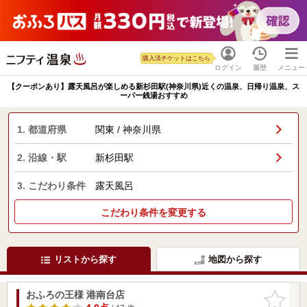
購入済チケットはこちら
ログイン
履歴
メニュー
【クーポンあり】露天風呂が楽しめる新杉田駅(神奈川県)近くの温泉、日帰り温泉、ス
ーパー銭湯おすすめ
1. 都道府県
関東 / 神奈川県
2. 沿線・駅
新杉田駅
3. こだわり条件
露天風呂
こだわり条件を変更する
リストから探す
地図から探す
おふろの王様 港南台店
お気に入
りに追加