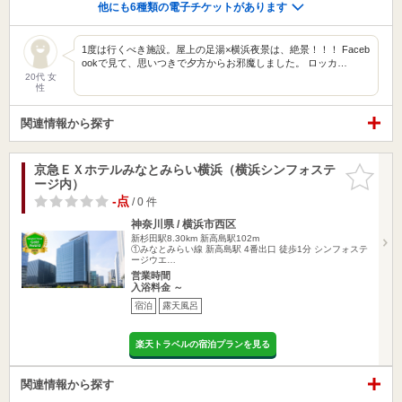
他にも6種類の電子チケットがあります
1度は行くべき施設。屋上の足湯×横浜夜景は、絶景！！！ Faceb
ookで見て、思いつきで夕方からお邪魔しました。 ロッカ…
20代 女
性
関連情報から探す
京急ＥＸホテルみなとみらい横浜（横浜シンフォステ
お気に入
ージ内）
りに追加
-点
/ 0 件
神奈川県 / 横浜市西区
新杉田駅8.30km
新高島駅102m
①みなとみらい線 新高島駅 4番出口 徒歩1分 シンフォステ
ージウエ…
営業時間
入浴料金 ～
宿泊
露天風呂
楽天トラベルの宿泊プランを見る
関連情報から探す