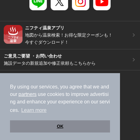
ニフティ温泉アプリ
地図から温泉検索！お得な限定クーポンも！
今すぐダウンロード！
ご意見ご要望 ・お問い合わせ
施設データの新規追加や修正依頼もこちらから
スマートフォン
/
PC
加盟店募集（資料請求）
広告出稿のご案内
By using our services, you agree that we and
our
partners
use cookies to improve advertisi
利用規約
ライフスタイルMEMBERS+規約
ng and enhance your experience on our servi
特定商取引法に基づく表記
ヘルプ
採用情報
ces.
Learn more
運営会社
個人情報保護ポリシー
©NIFTY Lifestyle Co., Ltd.
OK