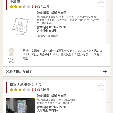
中島館
お気に入
りに追加
3.9点
/ 11 件
神奈川県 / 横浜市南区
新杉田駅4.53km
横浜市ブルーライン弘明寺駅176m
横浜市営地下鉄 弘明寺駅 徒歩3分京浜急行 弘明寺
駅 徒歩11分
営業時間 12:00～23:00
入浴料金 550円～
日帰り
露天風呂
男湯、女湯が、1階と2階と1週間交代です。好みはあると思いま
すが、私は、2階が好きです。露天風呂が２階の方広く、明るい
感じ…
50代～
女性
関連情報から探す
横浜天然温泉くさつ
お気に入
りに追加
3.6点
/ 26 件
神奈川県 / 横浜市南区
新杉田駅5.31km
井土ヶ谷駅255m
京浜急行 井土ヶ谷より徒歩5分
営業時間 12:00～23:00
入浴料金 550円～