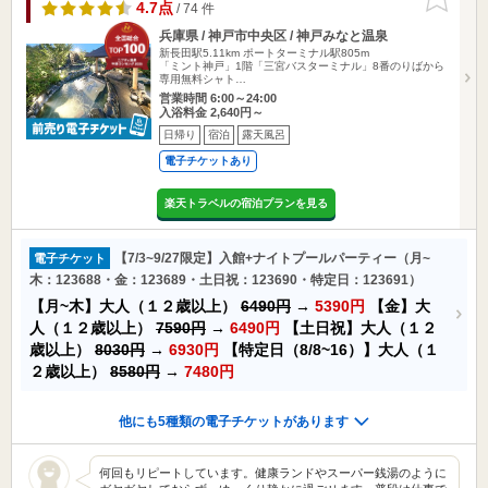
りに追加
4.7点
/ 74 件
兵庫県 / 神戸市中央区 / 神戸みなと温泉
新長田駅5.11km
ポートターミナル駅805m
「ミント神戸」1階「三宮バスターミナル」8番のりばから
専用無料シャト…
営業時間 6:00～24:00
入浴料金 2,640円～
日帰り
宿泊
露天風呂
電子チケットあり
楽天トラベルの宿泊プランを見る
【7/3~9/27限定】入館+ナイトプールパーティー（月~
電子チケット
木：123688・金：123689・土日祝：123690・特定日：123691）
【月~木】大人（１２歳以上）
6490円
→
5390円
【金】大
人（１２歳以上）
7590円
→
6490円
【土日祝】大人（１２
歳以上）
8030円
→
6930円
【特定日（8/8~16）】大人（１
２歳以上）
8580円
→
7480円
他にも5種類の電子チケットがあります
何回もリピートしています。健康ランドやスーパー銭湯のように