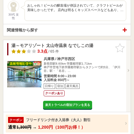
おしゃれ！ビールの醸造場が併設されていて、クラフトビールが
美味しかったです。 店内は明るくキッズスペースなどもあり、…
30代 女
性
関連情報から探す
湯～モアリゾート 太山寺温泉 なでしこの湯
お気に入
りに追加
3.3点
/ 65 件
兵庫県 / 神戸市西区
新長田駅8.60km
学園都市駅1.71km
神戸市営地下鉄学園都市駅からタクシーで約5分、「伊川
谷」駅・「名谷」…
営業時間 8:00～23:00
入浴料金 850円～
日帰り
宿泊
露天風呂
クーポンあり
楽天トラベルの宿泊プランを見る
フリードリンク付き入浴券（大人）割引
クーポン
通常
1,300円
→
1,200円（100円お得！）