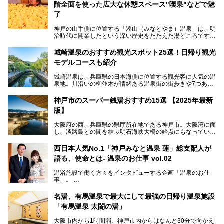
階全面を使った広大な休憩スペース"喫泉"などで魅
了
神戸の山手側に位置する「湊山（みなとやま）温泉」は、明
治時代に開業したという深い歴史をたたえた湯どころです。
そんな長寿の温泉が今、話題となっています。理由は湯船い
っぱいに浮かぶアヒルちゃん。さらに、ゆったりくつろげて
城崎温泉のおすすめ観光スポット25選！日帰り観光
コワーキングも可能な休憩スペースも人気に。斬新な企画や
モデルコースも紹介
設備で人々をアッと驚かせる湊山温泉の魅力をリポートしま
す。
城崎温泉は、兵庫県の日本海側に位置する観光客に人気の温
泉地。川沿いの柳並木が情緒ある温泉街の街歩きや7つある
外湯巡り、ロープウェイからの絶景、冬のカニ料理などで知
られています。鉄道の駅から温泉街が近く、歩いて回るのに
神戸市のスーパー銭湯おすすめ15選 【2025年最新
ちょうどよい規模で、日帰りでの訪問にもおすすめです。
版】
この記事では、城崎温泉と周辺の見どころから厳選した25
大阪府の西、兵庫県の県庁所在地である神戸市。大阪湾に面
の観光スポットをピックアップ。温泉やご当地グルメなどを
し、淡路島との間を結ぶ明石海峡大橋の始点にもなっていま
盛り込んだ日帰り観光モデルコースも紹介しているので、ぜ
す。古くから港町として栄え、異国情緒の残る異人館街や中
ひ参考にしてくださいね！
華街をはじめ、きらびやかに発展したハーバーランドなど、
西日本人気No.1「神戸みなと温泉 蓮」総支配人が
人気観光スポットもめじろ押しです。
語る、使命とは- 温泉のお仕事 vol.02
そして、温泉好きの視点から見ると、神戸市といえば何とい
っても「有馬温泉」。日本三古湯の一角をなす、歴史ある名
温浴施設で働く方々をインタビューする企画「温泉のお仕
湯です。そのお湯をリーズナブルに体験できる健康ランドや
事」。
スーパー銭湯があったら……。今回はそんな希望に沿う施設
第2弾はニフティ温泉年間ランキング2018で全国総合ランキ
も含め、おすすめのスパ銭をピックアップしてご紹介してい
ング西日本1位、2年連続「ベストオブ宿泊賞」に輝いた
きます！
名湯、有馬温泉で最大にして最強の日帰り温泉施設
「神戸みなと温泉 蓮」の魅力に迫りました！
「有馬温泉 太閤の湯」
大阪市内から1時間弱、神戸市内からはなんと30分で向かえ