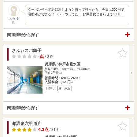
クーポン使って岩盤浴しようと思って行ったら、今日は300円で
岩盤浴ができるイベントやってた！ お風呂代と合わせて1050…
20代 女
性
関連情報から探す
さふぃスパ舞子
お気に入
りに追加
-点
/ 0 件
兵庫県 / 神戸市垂水区
新長田駅10.18km
霞ヶ丘駅384m
国道2号経由
営業時間 14:00～24:00
入浴料金 1,320円～
日帰り
露天風呂
関連情報から探す
灘温泉六甲道店
お気に入
りに追加
4.3点
/ 81 件