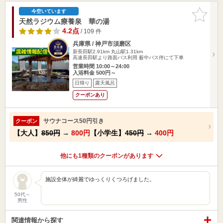
お気に入
今空いています
りに追加
天然ラジウム療養泉 華の湯
4.2点
/ 109 件
兵庫県 / 神戸市須磨区
新長田駅2.91km
丸山駅1.31km
高速長田駅より路面バス利用 薮中バス停にて下車
営業時間 10:00～24:00
入浴料金 500円～
日帰り
露天風呂
クーポンあり
サウナコース50円引き
クーポン
【大人】
850円
→
800円
【小学生】
450円
→
400円
他にも1種類のクーポンがあります
施設全体が綺麗でゆっくりくつろげました。
50代～
男性
関連情報から探す