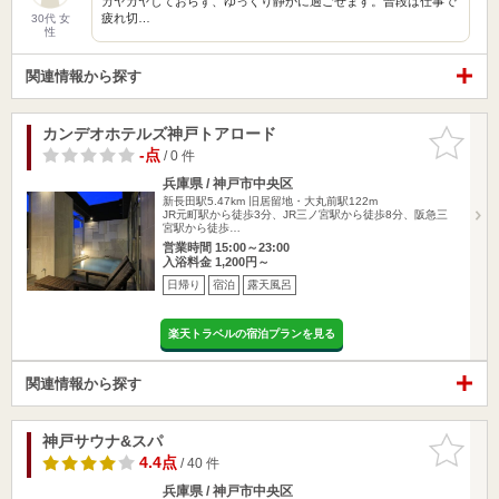
ガヤガヤしておらず、ゆっくり静かに過ごせます。普段は仕事で
疲れ切…
30代 女
性
関連情報から探す
カンデオホテルズ神戸トアロード
お気に入
りに追加
-点
/ 0 件
兵庫県 / 神戸市中央区
新長田駅5.47km
旧居留地・大丸前駅122m
JR元町駅から徒歩3分、JR三ノ宮駅から徒歩8分、阪急三
宮駅から徒歩…
営業時間 15:00～23:00
入浴料金 1,200円～
日帰り
宿泊
露天風呂
楽天トラベルの宿泊プランを見る
関連情報から探す
神戸サウナ&スパ
お気に入
りに追加
4.4点
/ 40 件
兵庫県 / 神戸市中央区