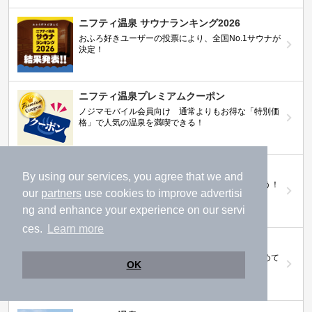
ニフティ温泉 サウナランキング2026
おふろ好きユーザーの投票により、全国No.1サウナが
決定！
ニフティ温泉プレミアムクーポン
ノジマモバイル会員向け 通常よりもお得な「特別価
格」で人気の温泉を満喫できる！
【ニフティ温泉 百名湯2026】
By using our services, you agree that we and
行ってみたい施設に投票してプレゼントを当てよう！
our
partners
use cookies to improve advertisi
（全10回開催 / 合計260名様）
ng and enhance your experience on our servi
ces.
Learn more
岩盤浴特集
日本全国の岩盤浴情報だけをピックアップ。まとめて
OK
検索！