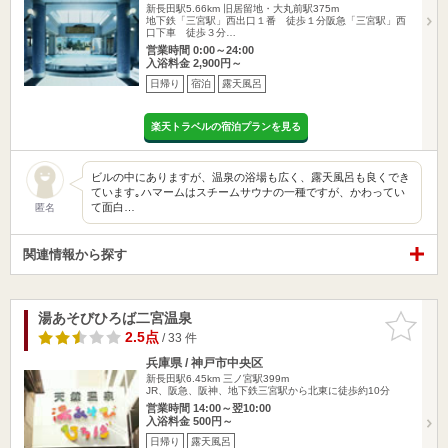
新長田駅5.66km
旧居留地・大丸前駅375m
地下鉄「三宮駅」西出口１番 徒歩１分阪急「三宮駅」西
口下車 徒歩３分…
営業時間 0:00～24:00
入浴料金 2,900円～
日帰り
宿泊
露天風呂
楽天トラベルの宿泊プランを見る
ビルの中にありますが、温泉の浴場も広く、露天風呂も良くでき
ています｡ハマームはスチームサウナの一種ですが、かわってい
て面白…
匿名
関連情報から探す
湯あそびひろば二宮温泉
お気に入
りに追加
2.5点
/ 33 件
兵庫県 / 神戸市中央区
新長田駅6.45km
三ノ宮駅399m
JR、阪急、阪神、地下鉄三宮駅から北東に徒歩約10分
営業時間 14:00～翌10:00
入浴料金 500円～
日帰り
露天風呂