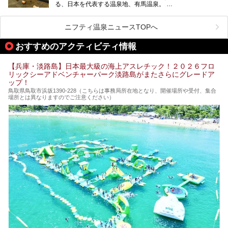
る、日本を代表する温泉地、有馬温泉。
そのなかでも最大の規模を誇る「有馬温泉 太閤の湯」は、
有名な「金泉」と「銀泉」に加え、人工のの炭酸泉まで楽し
める、ある意味「最強」ともいえる施設です。
ニフティ温泉ニュースTOPへ
今回は自慢のお湯をメインにその魅力の数々を紹介します！
おすすめのアクティビティ情報
【兵庫・淡路島】日本最大級の海上アスレチック！２０２６フロ
リックシーアドベンチャーパーク淡路島がまたさらにグレードア
ップ！
鳥取県鳥取市浜坂1390‐228（こちらは事務局所在地となり、開催場所や受付、集合
場所とは異なりますのでご注意ください）