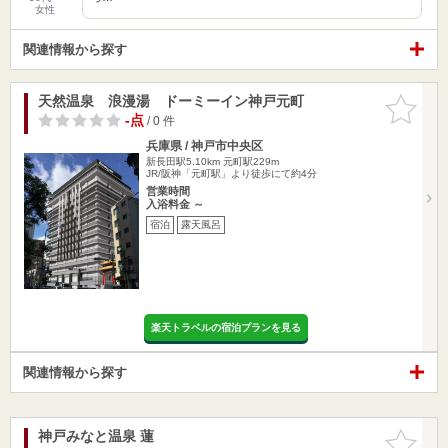
女性
関連情報から探す
天然温泉 浪漫湯 ドーミーイン神戸元町
お気に入
りに追加
-点
/ 0 件
兵庫県 / 神戸市中央区
新長田駅5.10km
元町駅229m
JR/阪神「元町駅」より徒歩にて約4分
営業時間
入浴料金 ～
宿泊
露天風呂
楽天トラベルの宿泊プランを見る
関連情報から探す
神戸みなと温泉 蓮
お気に入