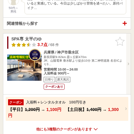
いると実感している。今日は少しばかり苦情を述べたい。原付バ
イク…
50代～
男性
関連情報から探す
SPA専 太平のゆ
お気に入
りに追加
3.7点
/ 68 件
兵庫県 / 神戸市垂水区
新長田駅9.82km
霞ヶ丘駅470m
JR、山陽電車 垂水駅より徒歩10分 第二神明道路 名谷ICよ
り3…
営業時間 10:00～24:00
入浴料金 900円～
日帰り
露天風呂
クーポンあり
入浴料＋レンタルタオル 100円引き
クーポン
【平日】
1,200円
→
1,100円
【土日祝】
1,400円
→
1,300
円
他にも3種類のクーポンがあります