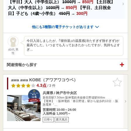
【平日】大人（中学生以上）
1000円
→
850円
【土日祝】
大人（中学生以上）
1030円
→
850円
【平日、土日祝全
日】子ども（4歳~小学生）
450円
→
300円
他にも3種類の電子チケットがあります
今日入浴しましたが、｢寝待湯｣の温度感(冷たすぎず熱すぎず)が
最高でした。いつまでも入っておきたかったですが、気持ちよす
ぎ…
40代 男
性
関連情報から探す
awa awa KOBE（アワアワコウベ）
お気に入
りに追加
4.3点
/ 3 件
兵庫県 / 神戸市中央区
新長田駅7.50km
阪神電鉄本線春日野道駅606m
【電車】 ・阪神電鉄「春日野道」駅から徒歩約10分 ・阪
急電車「…
営業時間 10:00～24:00
入浴料金 1,000円～
日帰り
露天風呂