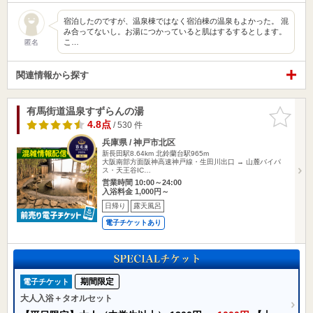
宿泊したのですが、温泉棟ではなく宿泊棟の温泉もよかった。 混
み合ってないし。お湯につかっていると肌はするするとします。
こ…
匿名
関連情報から探す
有馬街道温泉すずらんの湯
お気に入
りに追加
4.8点
/ 530 件
兵庫県 / 神戸市北区
新長田駅8.64km
北鈴蘭台駅965m
大阪南部方面阪神高速神戸線・生田川出口 → 山麓バイパ
ス・天王谷IC…
営業時間 10:00～24:00
入浴料金 1,000円～
日帰り
露天風呂
電子チケットあり
期間限定
電子チケット
大人入浴＋タオルセット