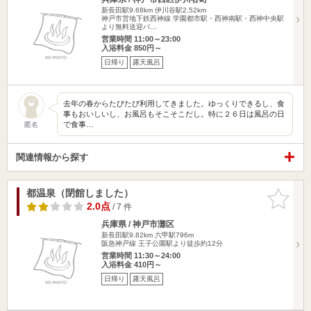
新長田駅9.68km
伊川谷駅2.52km
神戸市営地下鉄西神線 学園都市駅・西神南駅・西神中央駅
より無料送迎バ…
営業時間 11:00～23:00
入浴料金 850円～
日帰り
露天風呂
去年の春からたびたび利用してきました。ゆっくりできるし、食
事もおいしいし、お風呂もそこそこだし。特に２６日は風呂の日
で食事…
匿名
関連情報から探す
都温泉（閉館しました）
お気に入
りに追加
2.0点
/ 7 件
兵庫県 / 神戸市灘区
新長田駅9.82km
六甲駅796m
阪急神戸線 王子公園駅より徒歩約12分
営業時間 11:30～24:00
入浴料金 410円～
日帰り
露天風呂