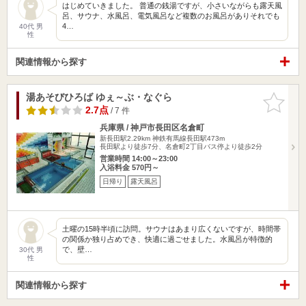
はじめていきました。 普通の銭湯ですが、小さいながらも露天風
呂、サウナ、水風呂、電気風呂など複数のお風呂がありそれでも
4…
40代 男
性
関連情報から探す
湯あそびひろば ゆぇ～ぶ・なぐら
お気に入
りに追加
2.7点
/ 7 件
兵庫県 / 神戸市長田区名倉町
新長田駅2.29km
神鉄有馬線長田駅473m
長田駅より徒歩7分、名倉町2丁目バス停より徒歩2分
営業時間 14:00～23:00
入浴料金 570円～
日帰り
露天風呂
土曜の15時半頃に訪問。サウナはあまり広くないですが、時間帯
の関係か独り占めでき、快適に過ごせました。水風呂が特徴的
で、壁…
30代 男
性
関連情報から探す