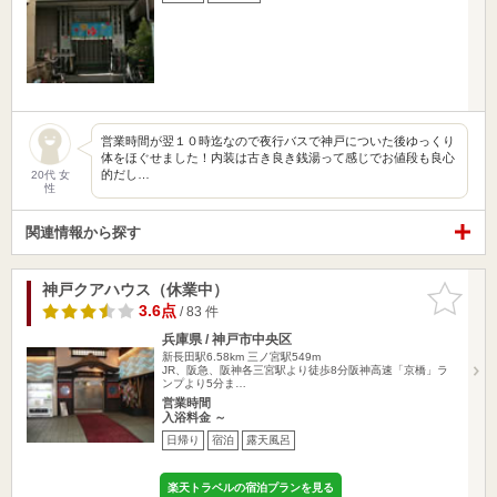
営業時間が翌１０時迄なので夜行バスで神戸についた後ゆっくり
体をほぐせました！内装は古き良き銭湯って感じでお値段も良心
的だし…
20代 女
性
関連情報から探す
神戸クアハウス（休業中）
お気に入
りに追加
3.6点
/ 83 件
兵庫県 / 神戸市中央区
新長田駅6.58km
三ノ宮駅549m
JR、阪急、阪神各三宮駅より徒歩8分阪神高速「京橋」ラ
ンプより5分ま…
営業時間
入浴料金 ～
日帰り
宿泊
露天風呂
楽天トラベルの宿泊プランを見る