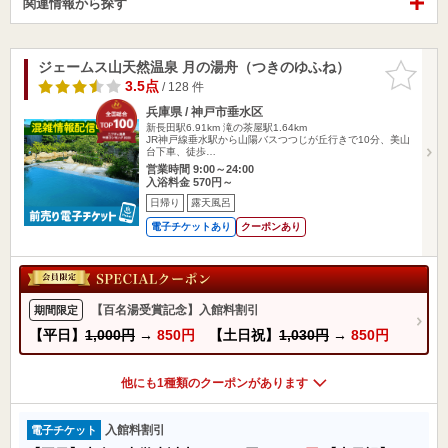
関連情報から探す
ジェームス山天然温泉 月の湯舟（つきのゆふね）
お気に入
りに追加
3.5点
/ 128 件
兵庫県 / 神戸市垂水区
新長田駅6.91km
滝の茶屋駅1.64km
JR神戸線垂水駅から山陽バスつつじが丘行きで10分、美山
台下車、徒歩…
営業時間 9:00～24:00
入浴料金 570円～
日帰り
露天風呂
電子チケットあり
クーポンあり
【百名湯受賞記念】入館料割引
期間限定
【平日】
1,000円
→
850円
【土日祝】
1,030円
→
850円
他にも1種類のクーポンがあります
入館料割引
電子チケット