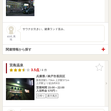
サウナが大きい。健康ランド並み。
40代 男
性
関連情報から探す
宮島温泉
お気に入
りに追加
3.5点
/ 4 件
兵庫県 / 神戸市長田区
新長田駅1.73km
上沢駅371m
上沢駅より徒歩約6分
営業時間 15:00～22:00
入浴料金 570円～
日帰り
露天風呂