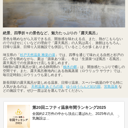
絶景、四季折々の景色など、魅力たっぷりの「露天風呂」
景色を眺めながら入浴できる点、開放感を味わえる点、また、熱がこもらない
のでのぼせにくいなどの理由で「露天風呂」の人気は高く、旅館はもちろん、
日帰り温泉、日帰り入浴施設でも併設しているところが多くあります。
埼玉県の「
杉戸天然温泉 雅楽の湯
」では、四季を通じて味わえる自然と杉戸の
広い空を眺めながら、夏は「源泉あつ湯」、冬は「生源泉つぼ風呂・石風呂」
露天風呂での生源泉かけ流しを楽しめます。
5種類の露天風呂が楽しめる静岡県の「
柚木の郷
」は、開放感たっぷりで癒しの
空間です。また、露天風呂敷地内にある熱風蒸屋（ロウリュウ サウナ）では、
毎日定時刻にロウリュウも楽しめます。
新長田駅の露天風呂が楽しめる温泉、日帰り温泉、スーパー銭湯の中でも特に
人気があるのは、
天然温泉 あぐろの湯
、
ゆうゆうらんど紀の国
、
宮島温泉
な
どの施設です。ぜひ一度は足を運んでみてください。
第20回ニフティ温泉年間ランキング2025
全国約2.2万件の中から頂点に選ばれた、2025年の人
気施設は…