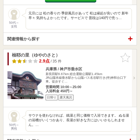
元旦には 松の香りの 季節風呂があって 松は縁起が良いので 新年
早々 気持ちよかったです。サービスで 普段は140円で売っ…
50代～
女性
関連情報から探す
柚耶の里（ゆやのさと）
お気に入
りに追加
2.9点
/ 35 件
兵庫県 / 神戸市垂水区
新長田駅6.67km
総合運動公園駅1.45km
JR山陽本線垂水駅から山陽バス名谷駅行き(停)神和台口下
車。徒歩すぐ…
営業時間 10:00～25:00
入浴料金 450円～
日帰り
露天風呂
サウナを使わなければ、銭湯と同じ価格で入浴できます。 ぬる湯
の浴槽がいくつかあり、長湯が好きな方にはいいかもしれませ
ん。…
50代～
男性