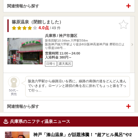
関連情報から探す
篠原温泉（閉館しました）
お気に入
りに追加
4.0点
/ 49 件
兵庫県 / 神戸市灘区
新長田駅10.04km
六甲駅558m
阪急神戸線六甲駅より徒歩8分阪神高速神戸線 摩耶出口よ
り県道198号…
営業時間 11:00～24:00
入浴料金 380円～
日帰り
露天風呂
阪急六甲駅から線路沿いを西に。線路の南側の道をどんどん進ん
でいきます。ローソンと踏切の角を左に折れてちょっと坂を下っ
て行っ…
50代～
男性
関連情報から探す
兵庫県のニフティ温泉ニュース
神戸「湊山温泉」が話題沸騰！ "超アヒル風呂"や2