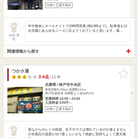
日帰り
露天風呂
年中無休にオールナイトで20時間営業 (朝10時まで)。駐車場も12
台完備とあらゆるニーズに応えてくれていると思います。風…
30代 男
性
関連情報から探す
つかさ湯
お気に入
りに追加
3.4点
/ 11 件
兵庫県 / 神戸市中央区
新長田駅4.49km
花隈駅141m
神戸高速鉄道 花隈駅より徒歩約2分
営業時間 14:00～23:00
入浴料金 570円～
日帰り
露天風呂
昔ながらのレトロ銭湯。女子サウナは壊れているのか使えません
が水風呂の温度が16.7度くらいかな？絶妙に気持ちよくて露天風