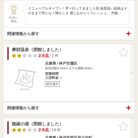
リニューアルオープン！早々行ってきました笑 純度高い温泉はそ
のままで何となく懐かしさ 感じながらリフレッシュ。 外観…
50代～
男性
関連情報から探す
摩耶温泉（閉館しました）
お気に入
りに追加
2.0点
/ 2 件
兵庫県 / 神戸市灘区
新長田駅9.00km
王子公園駅368m
営業時間
入浴料金 ～
露天風呂
関連情報から探す
随縁の湯（閉館しました）
お気に入
りに追加
2.6点
/ 19 件
兵庫県 / 神戸市西区伊川谷町