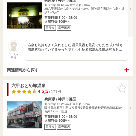
兵庫県 / 神戸市灘区
新長田駅10.66km
六甲道駅218m
JR六甲道駅から南へ徒歩2～3分、阪神新在家駅から北へ徒
歩3～5分2…
営業時間 5:00～25:00
入浴料金 500円～
日帰り
露天風呂
温泉も気持ちよく入れました 露天風呂も最高でしたね 洗い場も
清潔感溢れていて良かったです 少し昭和感溢れる情緒有るお…
50代～
男性
関連情報から探す
六甲おとめ塚温泉
お気に入
りに追加
4.5点
/ 171 件
兵庫県 / 神戸市灘区
新長田駅11.25km
石屋川駅392m
阪神電車石屋川駅より徒歩5分阪神高速神戸線魚崎出口か
ら約2ｋｍ、国道…
営業時間 6:00～25:00
入浴料金 500円～
日帰り
露天風呂