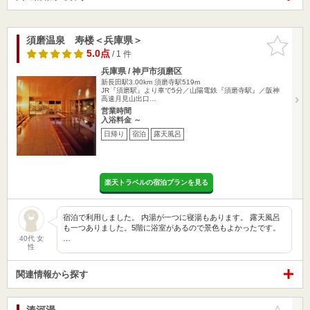
須磨温泉 寿楼＜兵庫県＞
お気に入
りに追加
5.0点
/ 1 件
兵庫県 / 神戸市須磨区
新長田駅3.00km
須磨寺駅519m
JR『須磨駅』より車で5分／山陽電鉄『須磨寺駅』／阪神
高速月見山出口…
営業時間
入浴料金 ～
日帰り
宿泊
露天風呂
楽天トラベルの宿泊プランを見る
宿泊で利用しました。 内湯が一つに寝湯もあります。 露天風呂
も一つありました。5階に浴室があるので景色もよかったです。
…
40代 女
性
関連情報から探す
湊河湯
お気に入