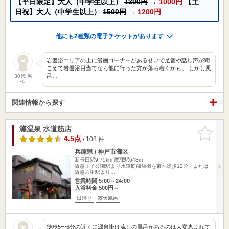
【平日限定】大人（中学生以上）
1300円
→
1000円
【土
日祝】大人（中学生以上）
1500円
→
1200円
他にも2種類の電子チケットがあります
岩盤浴エリアの上に漫画コーナーがあるせいで足音や話し声が聞
こえて岩盤浴目当てなら他に行った方が落ち着くかも。 しかし風
呂…
30代 男
性
関連情報から探す
灘温泉 水道筋店
お気に入
りに追加
4.5点
/ 108 件
兵庫県 / 神戸市灘区
新長田駅9.75km
摩耶駅648m
阪急王子公園駅より水道筋商店街を東へ徒歩12分、または
阪急六甲駅より…
営業時間 5:00～24:00
入浴料金 500円～
日帰り
露天風呂
徒歩5〜6分の近くに源泉掛け流しの風呂があるのは大変恵まれて