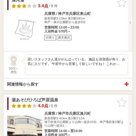
りに追加
3.4点
/ 9 件
兵庫県 / 神戸市兵庫区東山町
新長田駅3.15km
湊川駅361m
神戸・湊川公園駅から徒歩5分
営業時間 13:00～23:00
入浴料金 570円～
日帰り
露天風呂
若いスタッフさん達ががんばっている。 施設も清潔感が有り、お
気に入りです。 午前中から営業して欲しいですね！ これか…
50代～
男性
関連情報から探す
湯あそびひろば芦原温泉
お気に入
りに追加
4.0点
/ 5 件
兵庫県 / 神戸市兵庫区湊川町
新長田駅3.41km
湊川駅712m
地下鉄湊川公園駅より山側へ徒歩10分、神戸電鉄湊川駅よ
り山側へ徒歩1…
営業時間 14:00～翌10:00
入浴料金 500円～