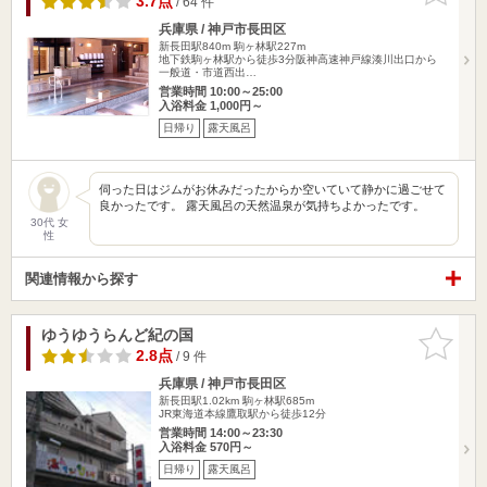
3.7点
/ 64 件
兵庫県 / 神戸市長田区
新長田駅840m
駒ヶ林駅227m
地下鉄駒ヶ林駅から徒歩3分阪神高速神戸線湊川出口から
一般道・市道西出…
営業時間 10:00～25:00
入浴料金 1,000円～
日帰り
露天風呂
伺った日はジムがお休みだったからか空いていて静かに過ごせて
良かったです。 露天風呂の天然温泉が気持ちよかったです。
30代 女
性
関連情報から探す
ゆうゆうらんど紀の国
お気に入
りに追加
2.8点
/ 9 件
兵庫県 / 神戸市長田区
新長田駅1.02km
駒ヶ林駅685m
JR東海道本線鷹取駅から徒歩12分
営業時間 14:00～23:30
入浴料金 570円～
日帰り
露天風呂