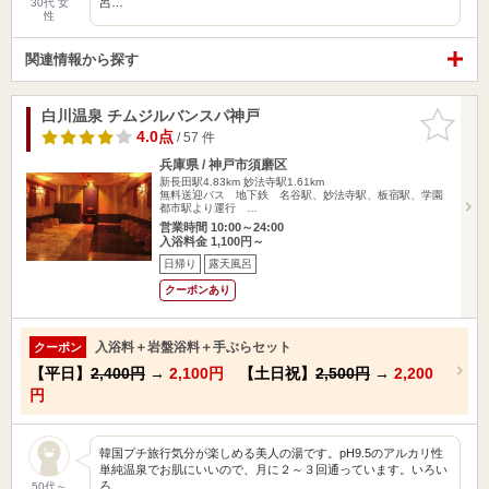
呂…
30代 女
性
関連情報から探す
白川温泉 チムジルバンスパ神戸
お気に入
りに追加
4.0点
/ 57 件
兵庫県 / 神戸市須磨区
新長田駅4.83km
妙法寺駅1.61km
無料送迎バス 地下鉄 名谷駅、妙法寺駅、板宿駅、学園
都市駅より運行 …
営業時間 10:00～24:00
入浴料金 1,100円～
日帰り
露天風呂
クーポンあり
入浴料＋岩盤浴料＋手ぶらセット
クーポン
【平日】
2,400円
→
2,100円
【土日祝】
2,500円
→
2,200
円
韓国プチ旅行気分が楽しめる美人の湯です。pH9.5のアルカリ性
単純温泉でお肌にいいので、月に２～３回通っています。いろい
ろ…
50代～