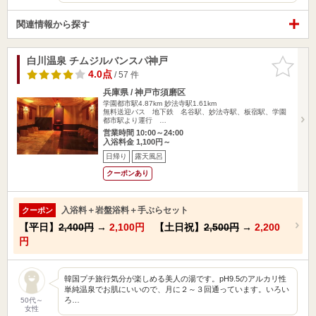
関連情報から探す
白川温泉 チムジルバンスパ神戸
お気に入
りに追加
4.0点
/ 57 件
兵庫県 / 神戸市須磨区
学園都市駅4.87km
妙法寺駅1.61km
無料送迎バス 地下鉄 名谷駅、妙法寺駅、板宿駅、学園
都市駅より運行 …
営業時間 10:00～24:00
入浴料金 1,100円～
日帰り
露天風呂
クーポンあり
入浴料＋岩盤浴料＋手ぶらセット
クーポン
【平日】
2,400円
→
2,100円
【土日祝】
2,500円
→
2,200
円
韓国プチ旅行気分が楽しめる美人の湯です。pH9.5のアルカリ性
単純温泉でお肌にいいので、月に２～３回通っています。いろい
ろ…
50代～
女性