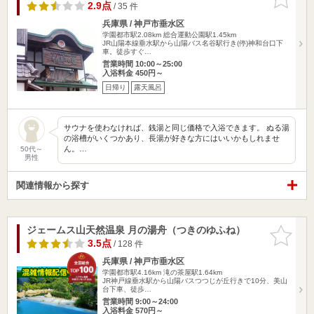
りに追加
2.9点
/ 35 件
兵庫県 / 神戸市垂水区
学園都市駅2.08km
総合運動公園駅1.45km
JR山陽本線垂水駅から山陽バス名谷駅行き(停)神和台口下
車。徒歩すぐ…
営業時間 10:00～25:00
入浴料金 450円～
日帰り
露天風呂
サウナを使わなければ、銭湯と同じ価格で入浴できます。 ぬる湯
の浴槽がいくつかあり、長湯が好きな方にはいいかもしれませ
ん。…
50代～
男性
関連情報から探す
ジェームス山天然温泉 月の湯舟（つきのゆふね）
お気に入
りに追加
3.5点
/ 128 件
兵庫県 / 神戸市垂水区
学園都市駅4.16km
滝の茶屋駅1.64km
JR神戸線垂水駅から山陽バスつつじが丘行きで10分、美山
台下車、徒歩…
営業時間 9:00～24:00
入浴料金 570円～