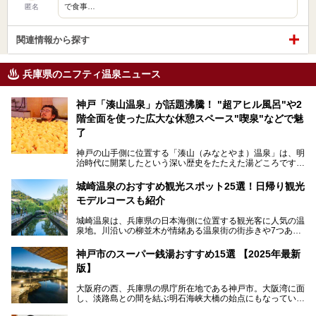
で食事…
匿名
関連情報から探す
兵庫県のニフティ温泉ニュース
神戸「湊山温泉」が話題沸騰！ "超アヒル風呂"や2
階全面を使った広大な休憩スペース"喫泉"などで魅
了
神戸の山手側に位置する「湊山（みなとやま）温泉」は、明
治時代に開業したという深い歴史をたたえた湯どころです。
そんな長寿の温泉が今、話題となっています。理由は湯船い
っぱいに浮かぶアヒルちゃん。さらに、ゆったりくつろげて
城崎温泉のおすすめ観光スポット25選！日帰り観光
コワーキングも可能な休憩スペースも人気に。斬新な企画や
モデルコースも紹介
設備で人々をアッと驚かせる湊山温泉の魅力をリポートしま
す。
城崎温泉は、兵庫県の日本海側に位置する観光客に人気の温
泉地。川沿いの柳並木が情緒ある温泉街の街歩きや7つある
外湯巡り、ロープウェイからの絶景、冬のカニ料理などで知
られています。鉄道の駅から温泉街が近く、歩いて回るのに
神戸市のスーパー銭湯おすすめ15選 【2025年最新
ちょうどよい規模で、日帰りでの訪問にもおすすめです。
版】
この記事では、城崎温泉と周辺の見どころから厳選した25
大阪府の西、兵庫県の県庁所在地である神戸市。大阪湾に面
の観光スポットをピックアップ。温泉やご当地グルメなどを
し、淡路島との間を結ぶ明石海峡大橋の始点にもなっていま
盛り込んだ日帰り観光モデルコースも紹介しているので、ぜ
す。古くから港町として栄え、異国情緒の残る異人館街や中
ひ参考にしてくださいね！