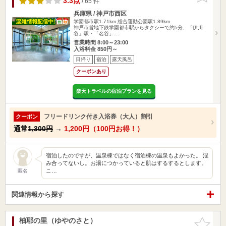
3.3点
/ 65 件
兵庫県 / 神戸市西区
学園都市駅1.71km
総合運動公園駅1.89km
神戸市営地下鉄学園都市駅からタクシーで約5分、「伊川
谷」駅・「名谷」…
営業時間 8:00～23:00
入浴料金 850円～
日帰り
宿泊
露天風呂
クーポンあり
楽天トラベルの宿泊プランを見る
フリードリンク付き入浴券（大人）割引
クーポン
通常
1,300円
→
1,200円（100円お得！）
宿泊したのですが、温泉棟ではなく宿泊棟の温泉もよかった。 混
み合ってないし。お湯につかっていると肌はするするとします。
こ…
匿名
関連情報から探す
柚耶の里（ゆやのさと）
お気に入