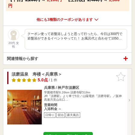
円
他にも3種類のクーポンがあります
クーポン使って岩盤浴しようと思って行ったら、今日は300円で
岩盤浴ができるイベントやってた！ お風呂代と合わせて1050…
20代 女
性
関連情報から探す
須磨温泉 寿楼＜兵庫県＞
お気に入
りに追加
5.0点
/ 1 件
兵庫県 / 神戸市須磨区
学園都市駅6.26km
須磨寺駅519m
JR『須磨駅』より車で5分／山陽電鉄『須磨寺駅』／阪神
高速月見山出口…
営業時間
入浴料金 ～
日帰り
宿泊
露天風呂