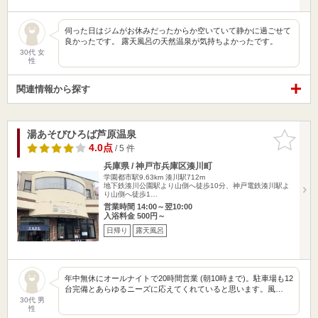
伺った日はジムがお休みだったからか空いていて静かに過ごせて
良かったです。 露天風呂の天然温泉が気持ちよかったです。
30代 女
性
関連情報から探す
湯あそびひろば芦原温泉
お気に入
りに追加
4.0点
/ 5 件
兵庫県 / 神戸市兵庫区湊川町
学園都市駅9.63km
湊川駅712m
地下鉄湊川公園駅より山側へ徒歩10分、神戸電鉄湊川駅よ
り山側へ徒歩1…
営業時間 14:00～翌10:00
入浴料金 500円～
日帰り
露天風呂
年中無休にオールナイトで20時間営業 (朝10時まで)。駐車場も12
台完備とあらゆるニーズに応えてくれていると思います。風…
30代 男
性