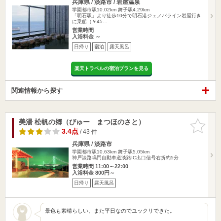
兵庫県 / 淡路市 / 岩屋温泉
学園都市駅10.02km
舞子駅4.29km
「明石駅」より徒歩10分で明石港ジェノバライン岩屋行き
に乗船（￥45…
営業時間
入浴料金 ～
日帰り
宿泊
露天風呂
楽天トラベルの宿泊プランを見る
関連情報から探す
美湯 松帆の郷（びゅー まつほのさと）
お気に入
りに追加
3.4点
/ 43 件
兵庫県 / 淡路市
学園都市駅10.63km
舞子駅5.05km
神戸淡路鳴門自動車道淡路IC出口信号右折約5分
営業時間 11:00～22:00
入浴料金 800円～
日帰り
露天風呂
景色も素晴らしい、また平日なのでユックリできた。