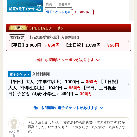
日帰り
露天風呂
電子チケットあり
クーポンあり
【百名湯受賞記念】入館料割引
期間限定
【平日】
1,000円
→
850円
【土日祝】
1,030円
→
850円
他にも1種類のクーポンがあります
入館料割引
電子チケット
【平日】大人（中学生以上）
1000円
→
850円
【土日祝】
大人（中学生以上）
1030円
→
850円
【平日、土日祝全
日】子ども（4歳~小学生）
450円
→
300円
他にも3種類の電子チケットがあります
今日入浴しましたが、｢寝待湯｣の温度感(冷たすぎず熱すぎず)が
最高でした。いつまでも入っておきたかったですが、気持ちよす
ぎ…
40代 男
性