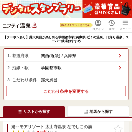
購入済チケットはこちら
ログイン
履歴
メニュー
【クーポンあり】露天風呂が楽しめる学園都市駅(兵庫県)近くの温泉、日帰り温泉、ス
ーパー銭湯おすすめ
1. 都道府県
関西(近畿) / 兵庫県
2. 沿線・駅
学園都市駅
3. こだわり条件
露天風呂
こだわり条件を変更する
リストから探す
地図から探す
湯～モアリゾート 太山寺温泉 なでしこの湯
お気に入
りに追加