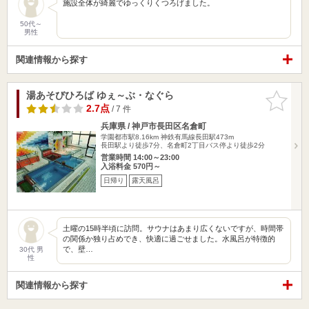
施設全体が綺麗でゆっくりくつろげました。
50代～
男性
関連情報から探す
湯あそびひろば ゆぇ～ぶ・なぐら
お気に入
りに追加
2.7点
/ 7 件
兵庫県 / 神戸市長田区名倉町
学園都市駅8.16km
神鉄有馬線長田駅473m
長田駅より徒歩7分、名倉町2丁目バス停より徒歩2分
営業時間 14:00～23:00
入浴料金 570円～
日帰り
露天風呂
土曜の15時半頃に訪問。サウナはあまり広くないですが、時間帯
の関係か独り占めでき、快適に過ごせました。水風呂が特徴的
で、壁…
30代 男
性
関連情報から探す