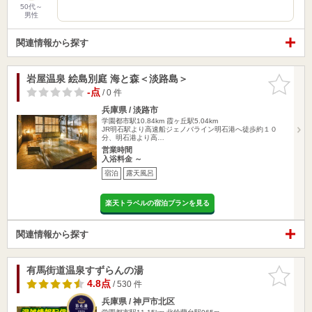
50代～
男性
関連情報から探す
岩屋温泉 絵島別庭 海と森＜淡路島＞
お気に入
りに追加
-点
/ 0 件
兵庫県 / 淡路市
学園都市駅10.84km
霞ヶ丘駅5.04km
JR明石駅より高速船ジェノバライン明石港へ徒歩約１０
分、明石港より高…
営業時間
入浴料金 ～
宿泊
露天風呂
楽天トラベルの宿泊プランを見る
関連情報から探す
有馬街道温泉すずらんの湯
お気に入
りに追加
4.8点
/ 530 件
兵庫県 / 神戸市北区