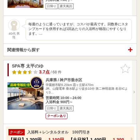
日帰り
露天風呂
毎週のように通っていますが、コスパが最高です。回数券にスタ
ンプカードを併用すれば1回あたりの入浴料が格段にやすくなり
ます。…
40代 男
性
関連情報から探す
SPA専 太平のゆ
お気に入
りに追加
3.7点
/ 68 件
兵庫県 / 神戸市垂水区
学園都市駅6.20km
霞ヶ丘駅470m
JR、山陽電車 垂水駅より徒歩10分 第二神明道路 名谷ICよ
り3…
営業時間 10:00～24:00
入浴料金 900円～
日帰り
露天風呂
クーポンあり
入浴料＋レンタルタオル 100円引き
クーポン
【平日】
1,200円
→
1,100円
【土日祝】
1,400円
→
1,300