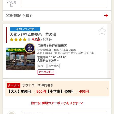
40代 男
性
関連情報から探す
お気に入
今空いています
りに追加
天然ラジウム療養泉 華の湯
4.2点
/ 109 件
兵庫県 / 神戸市須磨区
学園都市駅6.75km
丸山駅1.31km
高速長田駅より路面バス利用 薮中バス停にて下車
営業時間 10:00～24:00
入浴料金 500円～
日帰り
露天風呂
クーポンあり
サウナコース50円引き
クーポン
【大人】
850円
→
800円
【小学生】
450円
→
400円
他にも1種類のクーポンがあります