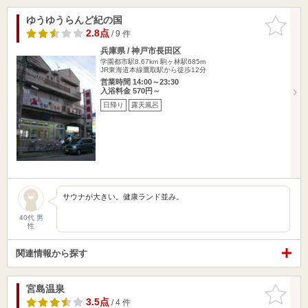
ゆうゆうらんど紀の国
お気に入
りに追加
2.8点
/ 9 件
兵庫県 / 神戸市長田区
学園都市駅8.67km
駒ヶ林駅685m
JR東海道本線鷹取駅から徒歩12分
営業時間 14:00～23:30
入浴料金 570円～
日帰り
露天風呂
サウナが大きい。健康ランド並み。
40代 男
性
関連情報から探す
宮島温泉
お気に入
りに追加
3.5点
/ 4 件