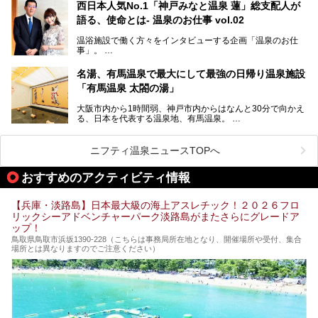
華街をはじめ、きらびやかに発展したハーバーランドなど、
西日本人気No.1「神戸みなと温泉 蓮」総支配人が
人気観光スポットもめじろ押しです。
語る、使命とは- 温泉のお仕事 vol.02
そして、温泉好きの視点から見ると、神戸市といえば何とい
っても「有馬温泉」。日本三古湯の一角をなす、歴史ある名
温浴施設で働く方々をインタビューする企画「温泉のお仕
湯です。そのお湯をリーズナブルに体験できる健康ランドや
事」。
スーパー銭湯があったら……。今回はそんな希望に沿う施設
第2弾はニフティ温泉年間ランキング2018で全国総合ランキ
も含め、おすすめのスパ銭をピックアップしてご紹介してい
ング西日本1位、2年連続「ベストオブ宿泊賞」に輝いた
きます！
名湯、有馬温泉で最大にして最強の日帰り温泉施設
「神戸みなと温泉 蓮」の魅力に迫りました！
「有馬温泉 太閤の湯」
大阪市内から1時間弱、神戸市内からはなんと30分で向かえ
る、日本を代表する温泉地、有馬温泉。
そのなかでも最大の規模を誇る「有馬温泉 太閤の湯」は、
有名な「金泉」と「銀泉」に加え、人工のの炭酸泉まで楽し
める、ある意味「最強」ともいえる施設です。
ニフティ温泉ニュースTOPへ
今回は自慢のお湯をメインにその魅力の数々を紹介します！
おすすめのアクティビティ情報
【兵庫・淡路島】日本最大級の海上アスレチック！２０２６フロ
リックシーアドベンチャーパーク淡路島がまたさらにグレードア
ップ！
鳥取県鳥取市浜坂1390‐228（こちらは事務局所在地となり、開催場所や受付、集合
場所とは異なりますのでご注意ください）