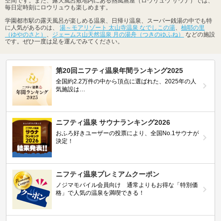
空間です。また、露天風呂敷地内にある熱風蒸屋（ロウリュウ サウナ）では、
毎日定時刻にロウリュウも楽しめます。
学園都市駅の露天風呂が楽しめる温泉、日帰り温泉、スーパー銭湯の中でも特
に人気があるのは、
湯～モアリゾート 太山寺温泉 なでしこの湯
、
柚耶の里
（ゆやのさと）
、
ジェームス山天然温泉 月の湯舟（つきのゆふね）
などの施設
です。ぜひ一度は足を運んでみてください。
第20回ニフティ温泉年間ランキング2025
全国約2.2万件の中から頂点に選ばれた、2025年の人
気施設は…
ニフティ温泉 サウナランキング2026
おふろ好きユーザーの投票により、全国No.1サウナが
決定！
ニフティ温泉プレミアムクーポン
ノジマモバイル会員向け 通常よりもお得な「特別価
格」で人気の温泉を満喫できる！