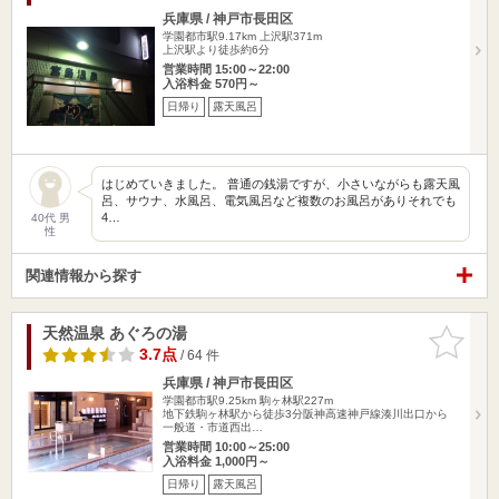
兵庫県 / 神戸市長田区
学園都市駅9.17km
上沢駅371m
上沢駅より徒歩約6分
営業時間 15:00～22:00
入浴料金 570円～
日帰り
露天風呂
はじめていきました。 普通の銭湯ですが、小さいながらも露天風
呂、サウナ、水風呂、電気風呂など複数のお風呂がありそれでも
4…
40代 男
性
関連情報から探す
天然温泉 あぐろの湯
お気に入
りに追加
3.7点
/ 64 件
兵庫県 / 神戸市長田区
学園都市駅9.25km
駒ヶ林駅227m
地下鉄駒ヶ林駅から徒歩3分阪神高速神戸線湊川出口から
一般道・市道西出…
営業時間 10:00～25:00
入浴料金 1,000円～
日帰り
露天風呂