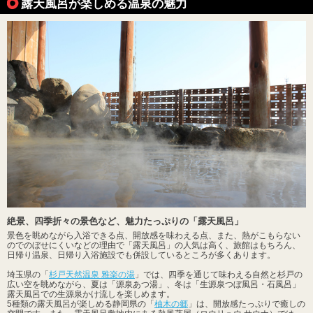
露天風呂が楽しめる温泉の魅力
絶景、四季折々の景色など、魅力たっぷりの「露天風呂」
景色を眺めながら入浴できる点、開放感を味わえる点、また、熱がこもらない
のでのぼせにくいなどの理由で「露天風呂」の人気は高く、旅館はもちろん、
日帰り温泉、日帰り入浴施設でも併設しているところが多くあります。
埼玉県の「
杉戸天然温泉 雅楽の湯
」では、四季を通じて味わえる自然と杉戸の
広い空を眺めながら、夏は「源泉あつ湯」、冬は「生源泉つぼ風呂・石風呂」
露天風呂での生源泉かけ流しを楽しめます。
5種類の露天風呂が楽しめる静岡県の「
柚木の郷
」は、開放感たっぷりで癒しの