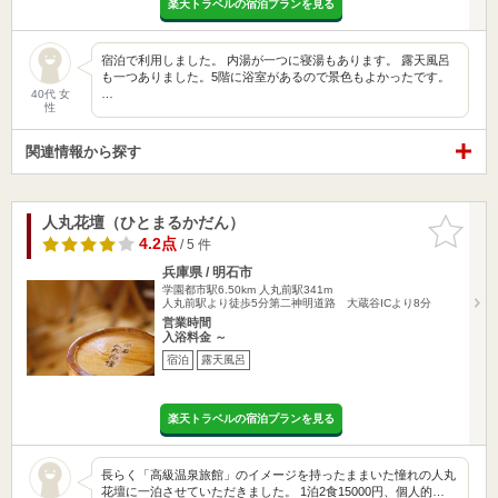
楽天トラベルの宿泊プランを見る
宿泊で利用しました。 内湯が一つに寝湯もあります。 露天風呂
も一つありました。5階に浴室があるので景色もよかったです。
…
40代 女
性
関連情報から探す
人丸花壇（ひとまるかだん）
お気に入
りに追加
4.2点
/ 5 件
兵庫県 / 明石市
学園都市駅6.50km
人丸前駅341m
人丸前駅より徒歩5分第二神明道路 大蔵谷ICより8分
営業時間
入浴料金 ～
宿泊
露天風呂
楽天トラベルの宿泊プランを見る
長らく「高級温泉旅館」のイメージを持ったままいた憧れの人丸
花壇に一泊させていただきました。 1泊2食15000円、個人的…