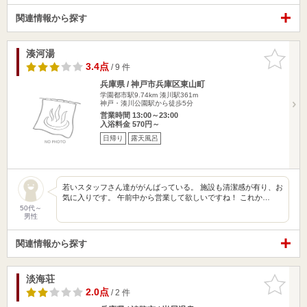
関連情報から探す
湊河湯
お気に入
りに追加
3.4点
/ 9 件
兵庫県 / 神戸市兵庫区東山町
学園都市駅9.74km
湊川駅361m
神戸・湊川公園駅から徒歩5分
営業時間 13:00～23:00
入浴料金 570円～
日帰り
露天風呂
若いスタッフさん達ががんばっている。 施設も清潔感が有り、お
気に入りです。 午前中から営業して欲しいですね！ これか…
50代～
男性
関連情報から探す
淡海荘
お気に入
りに追加
2.0点
/ 2 件