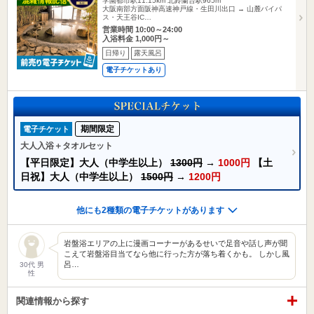
学園都市駅11.15km
北鈴蘭台駅965m
大阪南部方面阪神高速神戸線・生田川出口 → 山麓バイパ
ス・天王谷IC…
営業時間 10:00～24:00
入浴料金 1,000円～
日帰り
露天風呂
電子チケットあり
期間限定
電子チケット
大人入浴＋タオルセット
【平日限定】大人（中学生以上）
1300円
→
1000円
【土
日祝】大人（中学生以上）
1500円
→
1200円
他にも2種類の電子チケットがあります
岩盤浴エリアの上に漫画コーナーがあるせいで足音や話し声が聞
こえて岩盤浴目当てなら他に行った方が落ち着くかも。 しかし風
呂…
30代 男
性
関連情報から探す