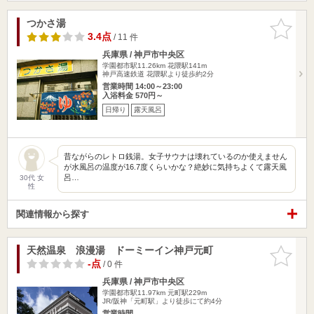
つかさ湯
お気に入
りに追加
3.4点
/ 11 件
兵庫県 / 神戸市中央区
学園都市駅11.26km
花隈駅141m
神戸高速鉄道 花隈駅より徒歩約2分
営業時間 14:00～23:00
入浴料金 570円～
日帰り
露天風呂
昔ながらのレトロ銭湯。女子サウナは壊れているのか使えません
が水風呂の温度が16.7度くらいかな？絶妙に気持ちよくて露天風
呂…
30代 女
性
関連情報から探す
天然温泉 浪漫湯 ドーミーイン神戸元町
お気に入
りに追加
-点
/ 0 件
兵庫県 / 神戸市中央区
学園都市駅11.97km
元町駅229m
JR/阪神「元町駅」より徒歩にて約4分
営業時間