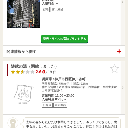
入浴料金 ～
宿泊
露天風呂
楽天トラベルの宿泊プランを見る
関連情報から探す
随縁の湯（閉館しました）
お気に入
りに追加
2.6点
/ 19 件
兵庫県 / 神戸市西区伊川谷町
学園都市駅2.75km
伊川谷駅2.52km
神戸市営地下鉄西神線 学園都市駅・西神南駅・西神中央駅
より無料送迎バ…
営業時間 11:00～23:00
入浴料金 850円～
日帰り
露天風呂
去年の春からたびたび利用してきました。ゆっくりできるし、食
事もおいしいし、お風呂もそこそこだし。特に２６日は風呂の日