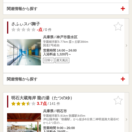
関連情報から探す
さふぃスパ舞子
お気に入
りに追加
-点
/ 0 件
兵庫県 / 神戸市垂水区
学園都市駅5.77km
霞ヶ丘駅384m
国道2号経由
営業時間 14:00～24:00
入浴料金 1,320円～
日帰り
露天風呂
関連情報から探す
明石大蔵海岸 龍の湯（たつのゆ）
お気に入
りに追加
3.7点
/ 141 件
兵庫県 / 明石市
学園都市駅5.91km
朝霧駅445m
JR山陽本線「朝霧駅」から徒歩6分第二神明道路大蔵谷IC
から1つ目の…
営業時間 9:00～26:00
入浴料金 750円～