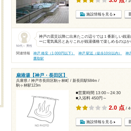
/ 
施設情報を見る
神戸の震災以降に出来たこの辺りでは１番新しい銭湯
ーに電気風呂とありこれが銭湯価格で楽しめるのはか
50代～ 男性
関連情報
神戸 格安（1,000円以下）
神戸 駅近（徒歩10分以内）
神
鷹取駅
扇港湯【神戸・長田区】
兵庫県 / 神戸市長田区駒ヶ林町 /
新長田駅684m
/
駒ヶ林駅123m
■営業時間 13:00～24:30
■入浴料 450円～
2.0 点
/ 
施設情報を見る