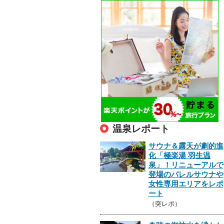
温泉レポート
サウナ＆露天が劇的進
化「極楽湯 羽生温
泉」！リニューアルで
登場のバレルサウナや
女性専用エリアをレポ
ート
（突レポ）