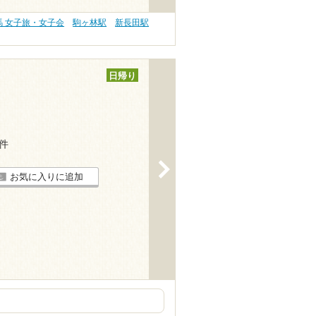
馬 女子旅・女子会
駒ヶ林駅
新長田駅
日帰り
9件
>
お気に入りに追加