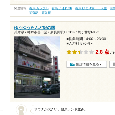
関連情報
有馬 カップル
有馬 子連れOK
有馬 ひとり旅・一人旅
有
苅藻駅
鷹取駅
ゆうゆうらんど紀の国
兵庫県 / 神戸市長田区 /
新長田駅1.02km
/
駒ヶ林駅685m
■営業時間 14:00～23:30
■入浴料 570円～
2.8 点
/ 
施設情報を見る
サウナが大きい。健康ランド並み。