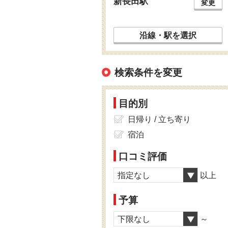
新長田駅
変更
沿線・駅を選択
検索条件を変更
目的別
日帰り / 立ち寄り
宿泊
口コミ評価
指定なし
以上
予算
下限なし
～