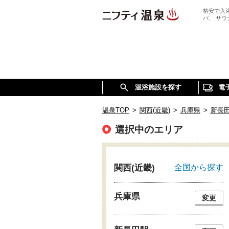
格安で入
パ、 サ
温浴施設を探す
電
温泉TOP
>
関西(近畿)
>
兵庫県
>
新長
選択中のエリア
全国から探す
関西(近畿)
兵庫県
変更