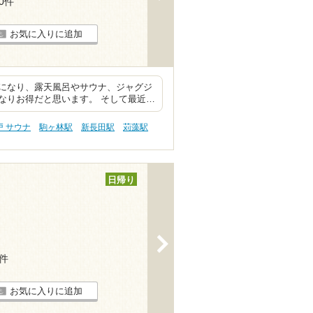
10件
お気に入りに追加
になり、露天風呂やサウナ、ジャグジ
なりお得だと思います。 そして最近…
戸 サウナ
駒ヶ林駅
新長田駅
苅藻駅
日帰り
>
4件
お気に入りに追加