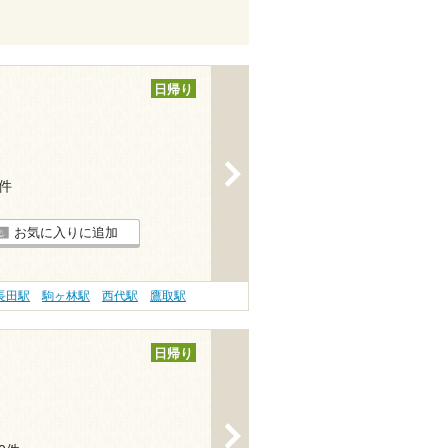
日帰り
>
4件
お気に入りに追加
長田駅
駒ヶ林駅
西代駅
鷹取駅
日帰り
>