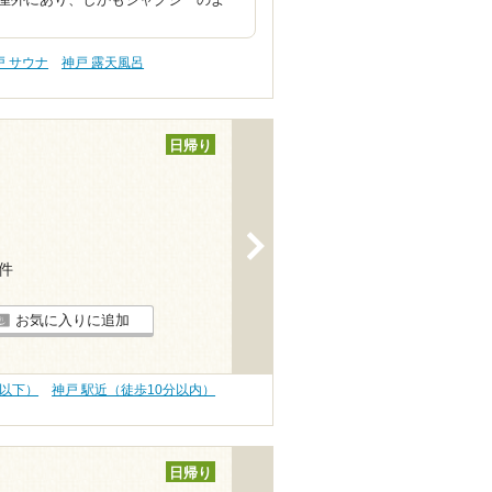
戸 サウナ
神戸 露天風呂
日帰り
>
4件
お気に入りに追加
円以下）
神戸 駅近（徒歩10分以内）
日帰り