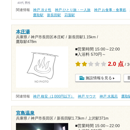
40代 男性
関連情報
神戸 冷え性
神戸 ひとり旅・一人旅
神戸 お食事・食事処
鷹取駅
新長田駅
苅藻駅
本庄湯
兵庫県 / 神戸市長田区本庄町 /
新長田駅1.15km
/
鷹取駅478m
■営業時間 15:00～22:00
■入浴料 570円～
2.0 点
/ 
施設情報を見る
関連情報
神戸 格安（1,000円以下）
神戸 サウナ
神戸 水風呂
鷹取
宮島温泉
兵庫県 / 神戸市長田区 /
新長田駅1.73km
/
上沢駅371m
■営業時間 15:00～22:00