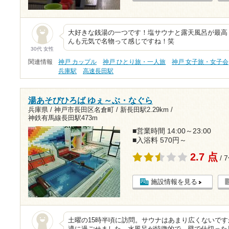
大好きな銭湯の一つです！塩サウナと露天風呂が最高
んも元気で名物って感じですね！笑
30代 女性
関連情報
神戸 カップル
神戸 ひとり旅・一人旅
神戸 女子旅・女子会
兵庫駅
高速長田駅
湯あそびひろば ゆぇ～ぶ・なぐら
兵庫県 / 神戸市長田区名倉町 /
新長田駅2.29km
/
神鉄有馬線長田駅473m
■営業時間 14:00～23:00
■入浴料 570円～
2.7 点
/ 
施設情報を見る
土曜の15時半頃に訪問。サウナはあまり広くないで
適に過ごせました。水風呂が特徴的で、壁で仕切った