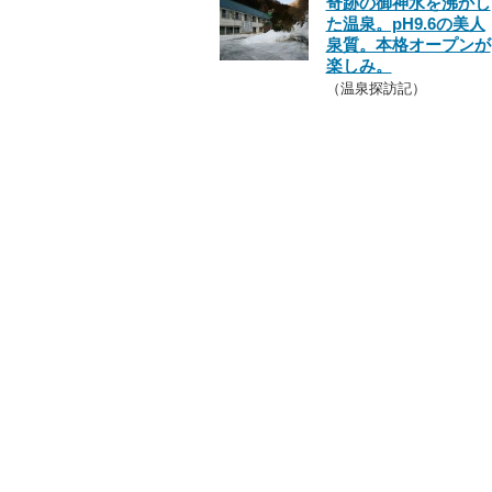
奇跡の御神水を沸かし
た温泉。pH9.6の美人
泉質。本格オープンが
楽しみ。
（温泉探訪記）