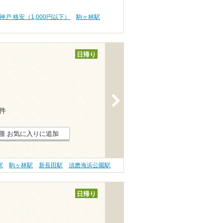
神戸 格安（1,000円以下）
駒ヶ林駅
日帰り
>
3件
お気に入りに追加
駅
駒ヶ林駅
新長田駅
須磨海浜公園駅
日帰り