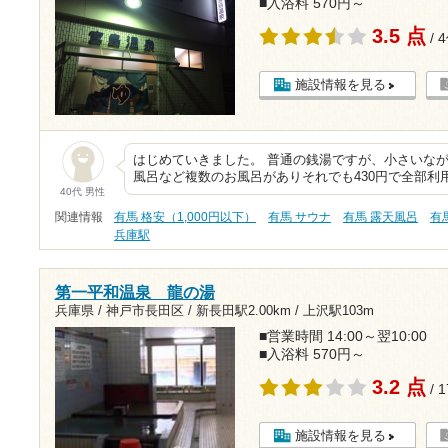
■入浴料 570円～
3.5 点
/ 
施設情報を見る
はじめていきました。 普通の銭湯ですが、小さいな
風呂など複数のお風呂がありそれでも430円で全部利
40代 男性
関連情報
有馬 格安（1,000円以下）
有馬 サウナ
有馬 露天風呂
有
兵庫駅
第一平和温泉 龍の湯
兵庫県 / 神戸市長田区 /
新長田駅2.00km
/
上沢駅103m
■営業時間 14:00～翌10:00
■入浴料 570円～
3.2 点
/ 
施設情報を見る