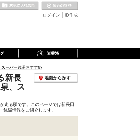
お気に入りの温泉
最近の履歴
ログイン
ID作成
グ
岩盤浴
、スーパー銭湯おすすめ
る新長
地図から探す
温泉、ス
どが走る駅です。このページでは新長田
ー銭湯情報をご紹介します。