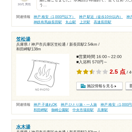
30代 男性
う…
関連情報
神戸 格安（1,000円以下）
神戸 駅近（徒歩10分以内）
神
神鉄有馬線長田駅
丸山駅
上沢駅
高速長田駅
笠松湯
兵庫県 / 神戸市兵庫区笠松通 /
新長田駅2.54km
/
和田岬駅138m
■営業時間 16:00～22:00
■入浴料 570円～
2.5 点
/ 
施設情報を見る
関連情報
神戸 子連れOK
神戸 ひとり旅・一人旅
神戸 格安（1,000
和田岬駅
御崎公園駅
中央市場前駅
兵庫駅
水木湯