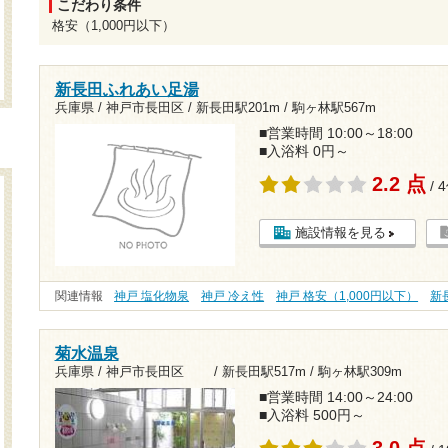
こだわり条件
格安（1,000円以下）
新長田ふれあい足湯
兵庫県 / 神戸市長田区 /
新長田駅201m
/
駒ヶ林駅567m
■営業時間 10:00～18:00
■入浴料 0円～
2.2 点
/ 
施設情報を見る
関連情報
神戸 塩化物泉
神戸 冷え性
神戸 格安（1,000円以下）
新
菊水温泉
兵庫県 / 神戸市長田区 /
新長田駅517m
/
駒ヶ林駅309m
■営業時間 14:00～24:00
■入浴料 500円～
3.0 点