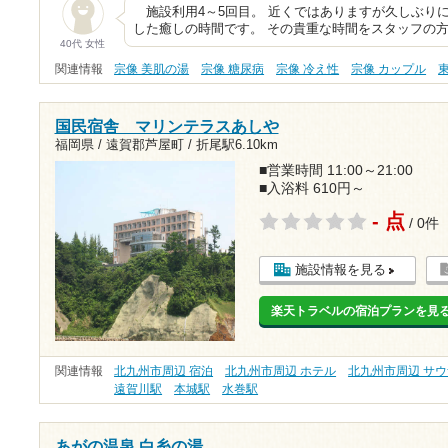
施設利用4～5回目。 近くではありますが久しぶりに
した癒しの時間です。 その貴重な時間をスタッフの
40代 女性
関連情報
宗像 美肌の湯
宗像 糖尿病
宗像 冷え性
宗像 カップル
国民宿舎 マリンテラスあしや
福岡県 / 遠賀郡芦屋町 /
折尾駅6.10km
■営業時間 11:00～21:00
■入浴料 610円～
- 点
/ 0件
施設情報を見る
楽天トラベルの宿泊プランを見
関連情報
北九州市周辺 宿泊
北九州市周辺 ホテル
北九州市周辺 サウ
遠賀川駅
本城駅
水巻駅
あがの温泉 白糸の湯