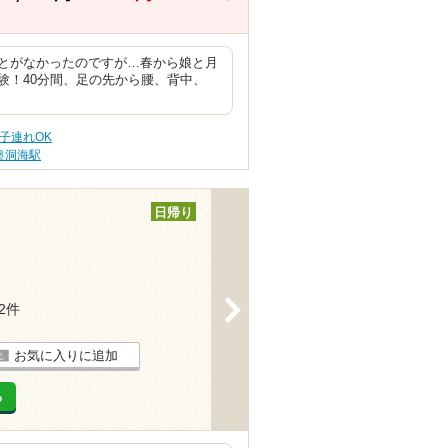
とがなかったのですが…春から娘と月
験！40分間、足の先から腰、背中、
子連れOK
奥洞海駅
日帰り
>
22件
お気に入りに追加
る