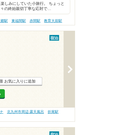
楽しみにしていた小旅行。 ちょっと
方々の終始親切丁寧な応対で…
東郷駅
東福間駅
赤間駅
教育大前駅
宿泊
>
お気に入りに追加
る
ナ
北九州市周辺 露天風呂
折尾駅
宿泊