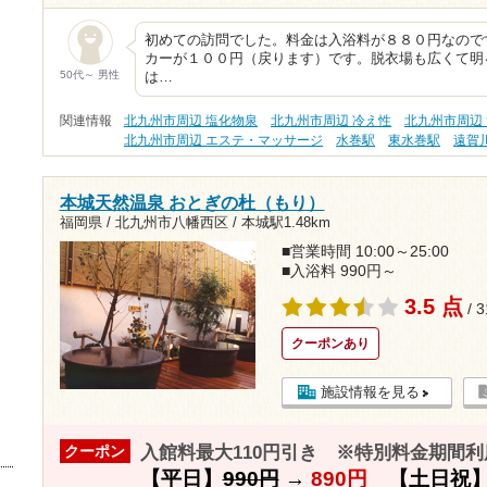
初めての訪問でした。料金は入浴料が８８０円なので
カーが１００円（戻ります）です。脱衣場も広くて明
50代～ 男性
は…
関連情報
北九州市周辺 塩化物泉
北九州市周辺 冷え性
北九州市周辺
北九州市周辺 エステ・マッサージ
水巻駅
東水巻駅
遠賀
本城天然温泉 おとぎの杜（もり）
福岡県 / 北九州市八幡西区 /
本城駅1.48km
■営業時間 10:00～25:00
■入浴料 990円～
3.5 点
/ 
クーポンあり
施設情報を見る
入館料最大110円引き ※特別料金期間利
クーポン
【平日】
990円
→
890円
【土日祝