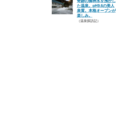
奇跡の御神水を沸かし
た温泉。pH9.6の美人
泉質。本格オープンが
楽しみ。
（温泉探訪記）