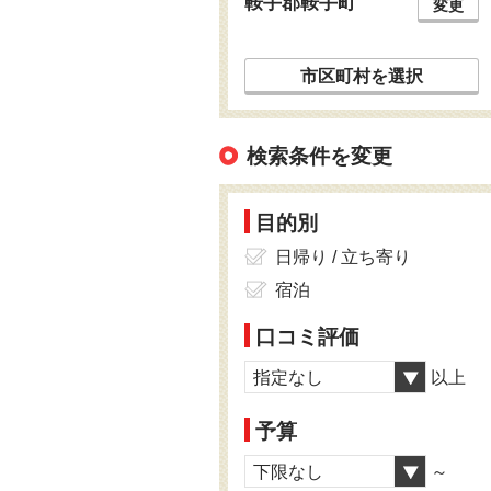
鞍手郡鞍手町
変更
市区町村を選択
検索条件を変更
目的別
日帰り / 立ち寄り
宿泊
口コミ評価
指定なし
以上
予算
下限なし
～