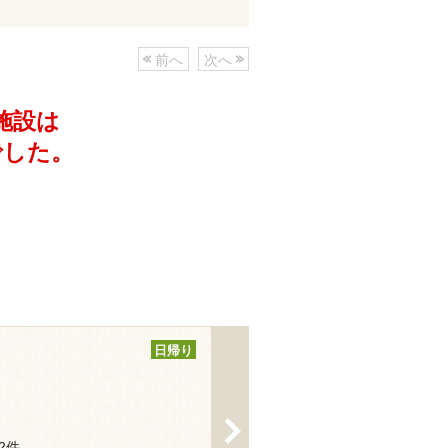
前へ
次へ
施設は
でした。
日帰り
>
12件