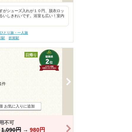
すがシューズ入れが１０円、脱衣ロッ
るいしきれいです。浴室も広い！室内
 ひとり旅・一人旅
川駅
折尾駅
日帰り
>
31件
お気に入りに追加
用不可
>
】
1,090円
→
980円