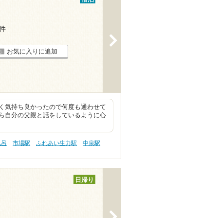
7件
>
お気に入りに追加
く気持ち良かったので何度も通わせて
ら自分の父親と話をしているように心
風呂
市場駅
ふれあい生力駅
中泉駅
日帰り
>