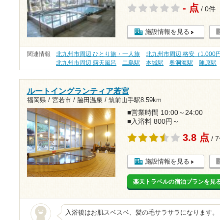
- 点
/ 0件
施設情報を見る
関連情報
北九州市周辺 ひとり旅・一人旅
北九州市周辺 格安（1,000
北九州市周辺 露天風呂
二島駅
本城駅
奥洞海駅
陣原駅
ルートイングランティア若宮
福岡県 / 宮若市 / 脇田温泉 /
筑前山手駅8.59km
■営業時間 10:00～24:00
■入浴料 800円～
3.8 点
/ 
施設情報を見る
楽天トラベルの宿泊プランを見
入浴後はお肌スベスベ、髪の毛サラサラになります。