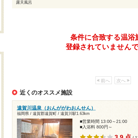
露天風呂
条件に合致する温浴
登録されていません
前へ
次へ
近くのオススメ施設
遠賀川温泉（おんががわおんせん）
福岡県 / 遠賀郡遠賀町 /
遠賀川駅1.63km
■営業時間 13:00～21:00
■入浴料 800円～
3.9 点
/ 