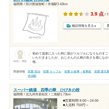
福岡県 / 田川郡福智町 /
市場駅3.42km
3.9 点
/ 
施設情報を見る
初めて温泉に入った時に肌がツルツルになりものすご
いただきましたが、おじさんの人柄の良さを感じなが
50代～ 男性
地…
関連情報
筑豊 宿泊
筑豊 カップル
筑豊 お食事・食事処
筑豊 露天
赤池駅
スーパー銭湯 四季の華 ひびきの校
福岡県 / 北九州市若松区 /
二島駅1.73km
■営業時間 8:00～24:00
■入浴料 750円～