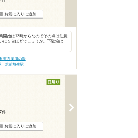
お気に入りに追加
業開始は13時からなのでその点は注意
いに５台ほどでしょうか。下駄箱は
市周辺 美肌の湯
駅
筑前垣生駅
日帰り
>
17件
お気に入りに追加