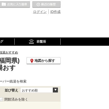
お気に入りの温泉
最近の履歴
ログイン
ID作成
グ
岩盤浴
銭湯おすすめ
福岡県)
地図から探す
湯おす
ーパー銭湯を検索
並び替え
おすすめ順
閉館済みを除く