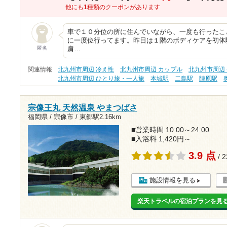
他にも1種類のクーポンがあります
車で１０分位の所に住んでいながら、一度も行ったこ
に一度位行ってます。昨日は１階のボディケアを初体
匿名
肩…
関連情報
北九州市周辺 冷え性
北九州市周辺 カップル
北九州市周辺 
北九州市周辺 ひとり旅・一人旅
本城駅
二島駅
陣原駅
宗像王丸 天然温泉 やまつばさ
福岡県 / 宗像市 /
東郷駅2.16km
■営業時間 10:00～24:00
■入浴料 1,420円～
3.9 点
/ 
施設情報を見る
楽天トラベルの宿泊プランを見