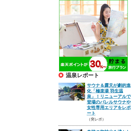
温泉レポート
サウナ＆露天が劇的進
化「極楽湯 羽生温
泉」！リニューアルで
登場のバレルサウナや
女性専用エリアをレポ
ート
（突レポ）