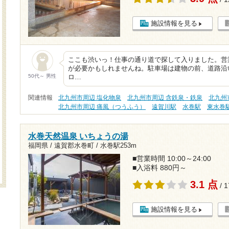
施設情報を見る
ここも渋いっ！仕事の通り道で探して入りました。営
が必要かもしれませんね。駐車場は建物の前、道路沿
50代～ 男性
ロ…
関連情報
北九州市周辺 塩化物泉
北九州市周辺 含鉄泉・鉄泉
北九州
北九州市周辺 痛風（つうふう）
遠賀川駅
水巻駅
東水巻
水巻天然温泉 いちょうの湯
福岡県 / 遠賀郡水巻町 /
水巻駅253m
■営業時間 10:00～24:00
■入浴料 880円～
3.1 点
/ 
施設情報を見る