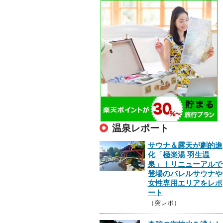
温泉レポート
サウナ＆露天が劇的進
化「極楽湯 羽生温
泉」！リニューアルで
登場のバレルサウナや
女性専用エリアをレポ
ート
（突レポ）