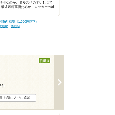
リ性なのか、ヌルスベのすいしつで
。最近燃料高騰ためか、ロッカーの鍵
岡市内 格安（1,000円以下）
大通駅
薬院駅
日帰り
>
25件
お気に入りに追加