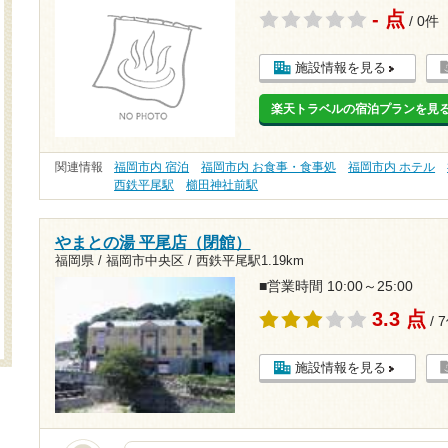
- 点
/ 0件
施設情報を見る
楽天トラベルの宿泊プランを見
関連情報
福岡市内 宿泊
福岡市内 お食事・食事処
福岡市内 ホテル
西鉄平尾駅
櫛田神社前駅
やまとの湯 平尾店（閉館）
福岡県 / 福岡市中央区 /
西鉄平尾駅1.19km
■営業時間 10:00～25:00
3.3 点
/ 
施設情報を見る