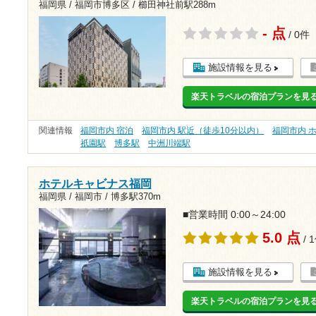
福岡県 / 福岡市博多区 /
櫛田神社前駅288m
- 点
/ 0件
施設情報を見る
楽天トラベルの宿泊プランを見
関連情報
福岡市内 宿泊
福岡市内 駅近（徒歩10分以内）
福岡市内 
祇園駅
博多駅
中洲川端駅
ホテルキャビナス福岡
福岡県 / 福岡市 /
博多駅370m
■営業時間 0:00～24:00
5.0 点
/ 
施設情報を見る
楽天トラベルの宿泊プランを見