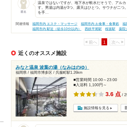
温泉ではないですが、地下水が軟水だそうで、アルカ
す。男湯は内湯が3つ、露天はひとつ。サウナが二つ
匿名
を手…
関連情報
福岡市内 エステ・マッサージ
福岡市内 お食事・食事処
福
福岡市内 駅近（徒歩10分以内）
西鉄平尾駅
桜坂駅
薬院
前へ
1
次へ
近くのオススメ施設
みなと温泉 波葉の湯（なみはのゆ）
福岡県 / 福岡市博多区 /
呉服町駅1.26km
■営業時間 10:00～23:00
■入浴料 1,100円～
3.6 点
/ 
施設情報を見る