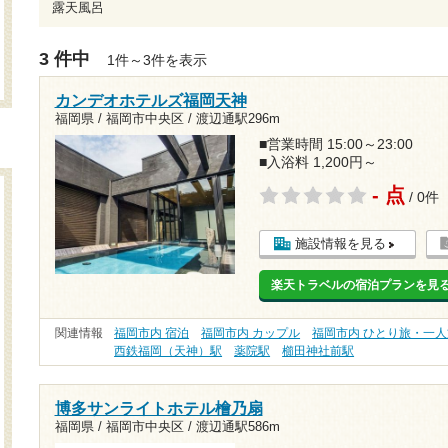
露天風呂
3 件中
1件～3件を表示
カンデオホテルズ福岡天神
福岡県 / 福岡市中央区 /
渡辺通駅296m
■営業時間 15:00～23:00
■入浴料 1,200円～
- 点
/ 0件
施設情報を見る
楽天トラベルの宿泊プランを見
関連情報
福岡市内 宿泊
福岡市内 カップル
福岡市内 ひとり旅・一人
西鉄福岡（天神）駅
薬院駅
櫛田神社前駅
博多サンライトホテル檜乃扇
福岡県 / 福岡市中央区 /
渡辺通駅586m