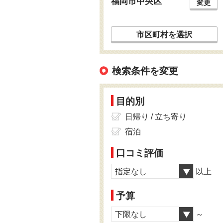
福岡市中央区
変更
市区町村を選択
検索条件を変更
目的別
日帰り / 立ち寄り
宿泊
口コミ評価
指定なし
以上
予算
下限なし
～