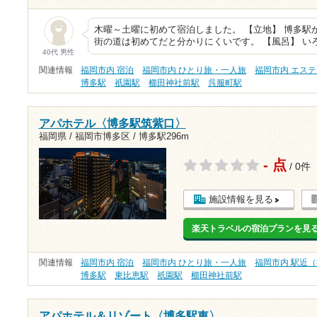
木曜～土曜に初めて宿泊しました。 【立地】 博多駅
街の道は初めてだと分かりにくいです。 【風呂】 い
40代 男性
関連情報
福岡市内 宿泊
福岡市内 ひとり旅・一人旅
福岡市内 エス
博多駅
祇園駅
櫛田神社前駅
呉服町駅
アパホテル〈博多駅筑紫口〉
福岡県 / 福岡市博多区 /
博多駅296m
- 点
/ 0件
施設情報を見る
楽天トラベルの宿泊プランを見
関連情報
福岡市内 宿泊
福岡市内 ひとり旅・一人旅
福岡市内 駅近（
博多駅
東比恵駅
祇園駅
櫛田神社前駅
アパホテル＆リゾート〈博多駅東〉