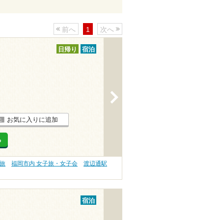
前へ
1
次へ
日帰り
宿泊
>
お気に入りに追加
る
旅
福岡市内 女子旅・女子会
渡辺通駅
宿泊