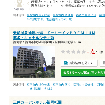
岩盤浴がとても良かったです。薬草の香りや少し高めの温
温泉も味があって、でも清潔感は保たれていたので良
30代 男性
関連情報
福岡市内 塩化物泉
福岡市内 切り傷
福岡市内 冷え性
福岡
千代県庁口駅
西鉄福岡（天神）駅
天然温泉袖湊の湯 ドーミーインＰＲＥＭＩＵＭ
博多・キャナルシティ前
福岡県 / 福岡市博多区祇園町 /
櫛田神社前駅178m
- 点
/ 0件
施設情報を見る
楽天トラベルの宿泊プランを見
関連情報
福岡市内 塩化物泉
福岡市内 宿泊
福岡市内 冷え性
福岡市
中洲川端駅
博多駅
三井ガーデンホテル福岡祇園