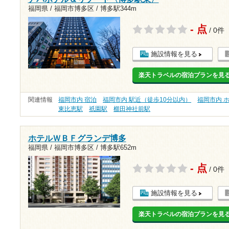
福岡県 / 福岡市博多区 /
博多駅344m
- 点
/ 0件
施設情報を見る
楽天トラベルの宿泊プランを見
関連情報
福岡市内 宿泊
福岡市内 駅近（徒歩10分以内）
福岡市内 
東比恵駅
祇園駅
櫛田神社前駅
ホテルＷＢＦグランデ博多
福岡県 / 福岡市博多区 /
博多駅652m
- 点
/ 0件
施設情報を見る
楽天トラベルの宿泊プランを見