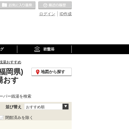
お気に入りの温泉
最近の履歴
ログイン
ID作成
グ
岩盤浴
銭湯おすすめ
福岡県)
地図から探す
湯おす
ーパー銭湯を検索
並び替え
おすすめ順
閉館済みを除く