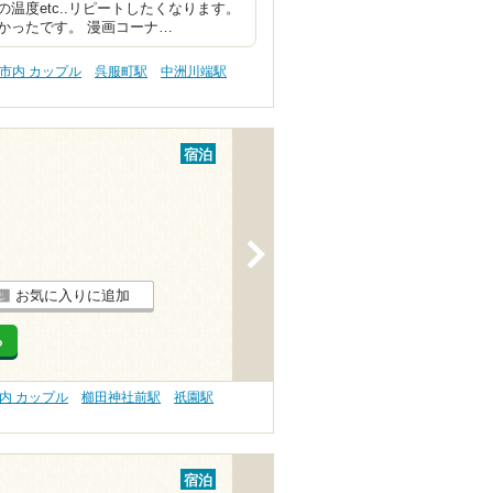
度etc..リピートしたくなります。
かったです。 漫画コーナ…
市内 カップル
呉服町駅
中洲川端駅
宿泊
>
お気に入りに追加
る
内 カップル
櫛田神社前駅
祇園駅
宿泊