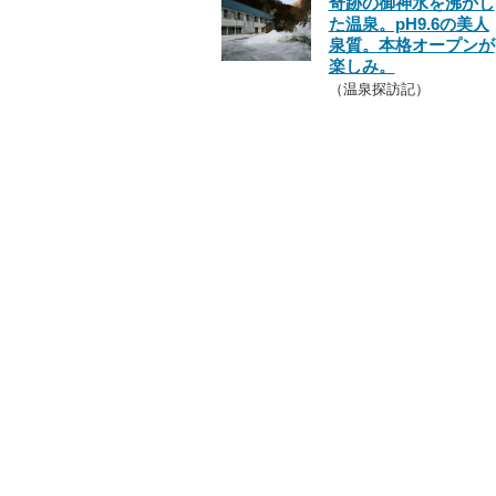
奇跡の御神水を沸かし
た温泉。pH9.6の美人
泉質。本格オープンが
楽しみ。
（温泉探訪記）