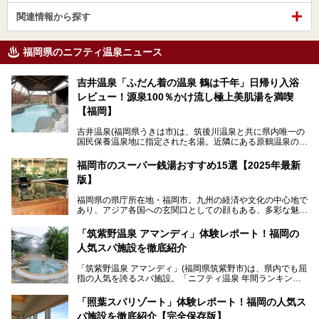
関連情報から探す
福岡県のニフティ温泉ニュース
吉井温泉「ふだん着の温泉 鶴は千年」日帰り入浴
レビュー！源泉100％かけ流し極上美肌湯を満喫
【福岡】
吉井温泉(福岡県うきは市)は、筑後川温泉と共に県内唯一の
国民保養温泉地に指定された名湯。近隣にある原鶴温泉の観
光地風情と異なり、長閑な田園地帯に佇む小さな温泉地で
す。
福岡市のスーパー銭湯おすすめ15選【2025年最新
版】
「ふだん着の温泉 鶴は千年」は、吉井温泉にある日帰り入
浴施設。源泉100％かけ流しの極上美肌湯を楽しめ、近隣の
福岡県の県庁所在地・福岡市。九州の経済や文化の中心地で
住民や温泉ファンに愛され続けています。今回は筆者自ら日
あり、アジア各国への玄関口としての顔もある、多彩な魅力
帰り入浴し、自慢の温泉を中心に詳細レビューします！
をもつ大都市です。
「筑紫野温泉 アマンディ」体験レポート！福岡の
そんな福岡市は、スーパー銭湯も多種多彩。玄界灘を眺めら
人気スパ施設を徹底紹介
れるリゾート気分満点のスーパー銭湯から、繁華街近くのレ
トロな銭湯、泉質自慢の天然温泉まで、福岡市で行ってみた
「筑紫野温泉 アマンディ」(福岡県筑紫野市)は、県内でも屈
いスーパー銭湯を一挙ご紹介します。
指の人気を誇るスパ施設。「ニフティ温泉 年間ランキング2
022」では、福岡県岩盤浴部門第１位を獲得。いつも多くの
入浴客で賑わっています。
「照葉スパリゾート」体験レポート！福岡の人気ス
パ施設を徹底紹介【完全保存版】
そこで今回は、ニフティ温泉ライターである筆者が現地訪