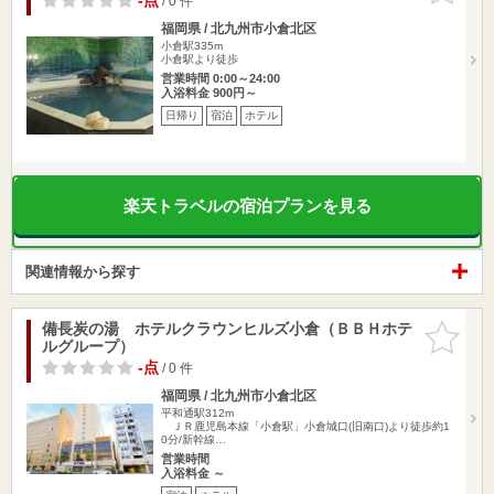
-点
/ 0 件
福岡県 / 北九州市小倉北区
小倉駅335m
小倉駅より徒歩
営業時間 0:00～24:00
入浴料金 900円～
日帰り
宿泊
ホテル
楽天トラベルの宿泊プランを見る
関連情報から探す
備長炭の湯 ホテルクラウンヒルズ小倉（ＢＢＨホテ
お気に入
ルグループ）
りに追加
-点
/ 0 件
福岡県 / 北九州市小倉北区
平和通駅312m
ＪＲ鹿児島本線「小倉駅」小倉城口(旧南口)より徒歩約1
0分/新幹線…
営業時間
入浴料金 ～