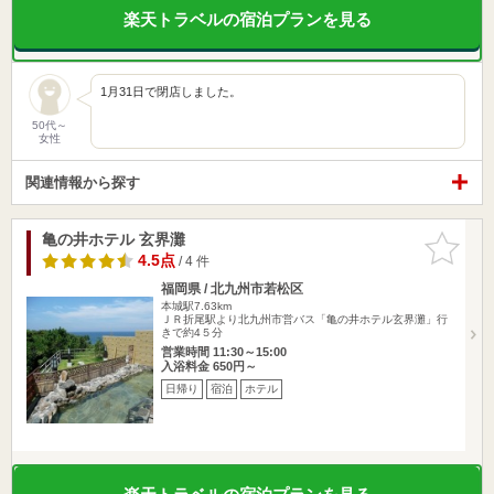
楽天トラベルの宿泊プランを見る
1月31日で閉店しました。
50代～
女性
関連情報から探す
亀の井ホテル 玄界灘
お気に入
りに追加
4.5点
/ 4 件
福岡県 / 北九州市若松区
本城駅7.63km
ＪＲ折尾駅より北九州市営バス「亀の井ホテル玄界灘」行
きで約4５分
営業時間 11:30～15:00
入浴料金 650円～
日帰り
宿泊
ホテル