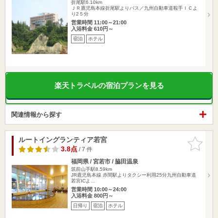
折尾駅6.10km
ＪＲ鹿児島本線折尾駅よりバス／九州自動車道鞍手ＩＣよ
り2５分
営業時間 11:00～21:00
入浴料金 610円～
宿泊
ホテル
楽天トラベルの宿泊プランを見る
関連情報から探す
ルートイングランティア若宮
お気に入
りに追加
3.8点
/ 7 件
福岡県 / 宮若市 / 脇田温泉
筑前山手駅8.59km
JR鹿児島本線 赤間駅よりタクシー利用25分九州自動車道
若宮ICよ…
営業時間 10:00～24:00
入浴料金 800円～
日帰り
宿泊
ホテル