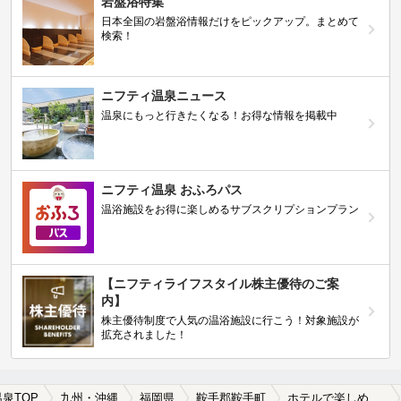
岩盤浴特集
日本全国の岩盤浴情報だけをピックアップ。まとめて
検索！
ニフティ温泉ニュース
温泉にもっと行きたくなる！お得な情報を掲載中
ニフティ温泉 おふろパス
温浴施設をお得に楽しめるサブスクリプションプラン
【ニフティライフスタイル株主優待のご案
内】
株主優待制度で人気の温浴施設に行こう！対象施設が
拡充されました！
温泉TOP
九州・沖縄
福岡県
鞍手郡鞍手町
ホテルで楽しめる鞍手郡鞍手町の温泉、日帰り温泉、スーパー銭湯おすすめ