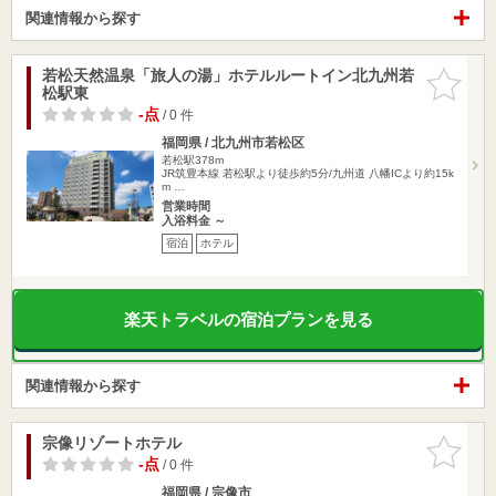
関連情報から探す
若松天然温泉「旅人の湯」ホテルルートイン北九州若
お気に入
松駅東
りに追加
-点
/ 0 件
福岡県 / 北九州市若松区
若松駅378m
JR筑豊本線 若松駅より徒歩約5分/九州道 八幡ICより約15k
m …
営業時間
入浴料金 ～
宿泊
ホテル
楽天トラベルの宿泊プランを見る
関連情報から探す
宗像リゾートホテル
お気に入
りに追加
-点
/ 0 件
福岡県 / 宗像市