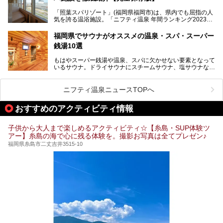
問。週替わりで男女入替制の温泉・サウナや岩盤浴・VIPル
「照葉スパリゾート」(福岡県福岡市)は、県内でも屈指の人
ーム・併設するレストランを体験し、それらの全貌を徹底紹
気を誇る温浴施設。「ニフティ温泉 年間ランキング2023」
介します！
では福岡県総合第３位を獲得し、平日・土日を問わず多くの
常連客で賑わっています。
福岡県でサウナがオススメの温泉・スパ・スーパー
銭湯10選
そこで今回は、ニフティ温泉ライターである筆者が現地体
験。超人気の岩盤房(岩盤浴)をはじめ、スパ＆サウナ・アミ
もはやスーパー銭湯や温泉、スパに欠かせない要素となって
ューズメント・宿泊施設・グルメ・その他施設まで、多彩な
いるサウナ。ドライサウナにスチームサウナ、塩サウナな
る全貌と魅力を徹底紹介します！
ど、いくつか異なるタイプが楽しめたり、水風呂や外気浴ス
ペース、ロウリュウなど、心ゆくまで楽しむためのサービス
が充実した施設も多くみられます。
ニフティ温泉ニュースTOPへ
今回はそんなサウナにこだわった、福岡県内のオススメ温
泉・銭湯・スパを10件紹介したいと思います！
おすすめのアクティビティ情報
子供から大人まで楽しめるアクティビティ☆【糸島・SUP体験ツ
アー】糸島の海で心に残る体験を。撮影お写真は全てプレゼン♪
福岡県糸島市二丈吉井3515-10