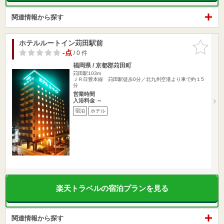
関連情報から探す
ホテルルートイン苅田駅前
お気に入
りに追加
-点
/ 0 件
福岡県 / 京都郡苅田町
苅田駅103m
ＪＲ日豊本線 苅田駅徒歩0分／北九州空港より車で約１5
分
営業時間
入浴料金 ～
宿泊
ホテル
楽天トラベルの宿泊プランを見る
関連情報から探す