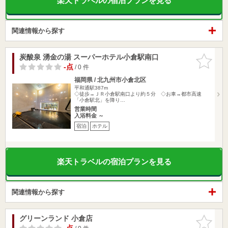
楽天トラベルの宿泊プランを見る
関連情報から探す
炭酸泉 湧金の湯 スーパーホテル小倉駅南口
お気に入
りに追加
-点
/ 0 件
福岡県 / 北九州市小倉北区
平和通駅387m
◇徒歩→ＪＲ小倉駅南口より約５分 ◇お車→都市高速
「小倉駅北」を降り…
営業時間
入浴料金 ～
宿泊
ホテル
楽天トラベルの宿泊プランを見る
関連情報から探す
グリーンランド 小倉店
お気に入
りに追加