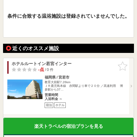
条件に合致する温浴施設は登録されていませんでした。
近くのオススメ施設
ホテルルートイン若宮インター
お気に入
りに追加
-点
/ 0 件
福岡県 / 宮若市
教育大前駅7.26km
ＪＲ鹿児島本線 赤間駅より車で２０分 ／高速利用 博
多駅から37…
営業時間
入浴料金 ～
宿泊
ホテル
楽天トラベルの宿泊プランを見る