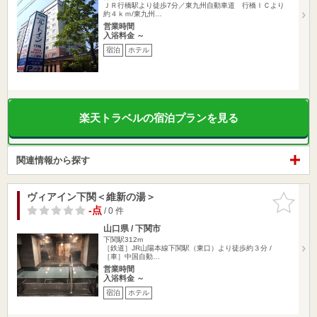
ＪＲ行橋駅より徒歩7分／東九州自動車道 行橋ＩＣより
約４ｋｍ/東九州…
営業時間
入浴料金 ～
宿泊
ホテル
楽天トラベルの宿泊プランを見る
関連情報から探す
ヴィアイン下関＜維新の湯＞
お気に入
りに追加
-点
/ 0 件
山口県 / 下関市
下関駅312m
［鉄道］JR山陽本線下関駅（東口）より徒歩約３分 /
［車］中国自動…
営業時間
入浴料金 ～
宿泊
ホテル