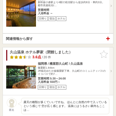
新幹線小倉駅より4駅の枝光駅から徒歩約8分・車約3分。
都市高速枝光I…
営業時間
入浴料金 ～
日帰り
宿泊
ホテル
関連情報から探す
久山温泉 ホテル夢家（閉館しました）
お気に入
りに追加
3.6点
/ 20 件
福岡県 / 糟屋郡久山町 / 久山温泉
篠栗駅1.84km
JR福北ゆたか線篠栗駅下車、久山町のコミュニティバスの
イコバスで約7…
営業時間 5:30～24:00
入浴料金 550円～
日帰り
宿泊
ホテル
露天の種類が多くていいですね。 ほんとに自然の中で入っている
という感じで 空が広く感じます。 温泉にはうるさい家内もここ
は…
匿名