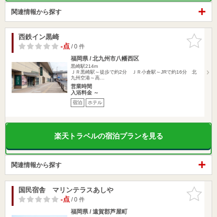
関連情報から探す
西鉄イン黒崎
お気に入
りに追加
-点
/ 0 件
福岡県 / 北九州市八幡西区
黒崎駅214m
ＪＲ黒崎駅～徒歩で約2分 ＪＲ小倉駅～JRで約16分 北
九州空港～高…
営業時間
入浴料金 ～
宿泊
ホテル
楽天トラベルの宿泊プランを見る
関連情報から探す
国民宿舎 マリンテラスあしや
お気に入
りに追加
-点
/ 0 件
福岡県 / 遠賀郡芦屋町