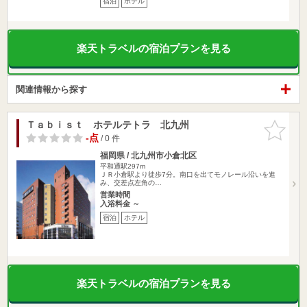
宿泊
ホテル
楽天トラベルの宿泊プランを見る
関連情報から探す
Ｔａｂｉｓｔ ホテルテトラ 北九州
お気に入
りに追加
-点
/ 0 件
福岡県 / 北九州市小倉北区
平和通駅297m
ＪＲ小倉駅より徒歩7分。南口を出てモノレール沿いを進
み、交差点左角の…
営業時間
入浴料金 ～
宿泊
ホテル
楽天トラベルの宿泊プランを見る