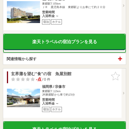
東郷駅7.05km
ＪＲ 鹿児島本線 東郷駅よりお車にて約２０分
営業時間
入浴料金 ～
宿泊
ホテル
楽天トラベルの宿泊プランを見る
関連情報から探す
玄界灘を望む”食”の宿 魚屋別館
お気に入
りに追加
-点
/ 0 件
福岡県 / 宗像市
東郷駅7.12km
JR東郷駅から車で約15分
営業時間
入浴料金 ～
宿泊
ホテル