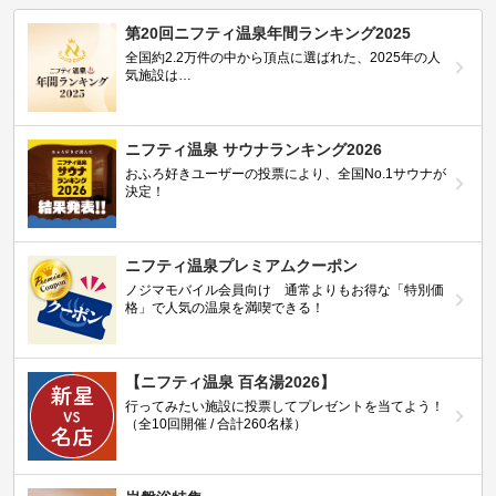
第20回ニフティ温泉年間ランキング2025
全国約2.2万件の中から頂点に選ばれた、2025年の人
気施設は…
ニフティ温泉 サウナランキング2026
おふろ好きユーザーの投票により、全国No.1サウナが
決定！
ニフティ温泉プレミアムクーポン
ノジマモバイル会員向け 通常よりもお得な「特別価
格」で人気の温泉を満喫できる！
【ニフティ温泉 百名湯2026】
行ってみたい施設に投票してプレゼントを当てよう！
（全10回開催 / 合計260名様）