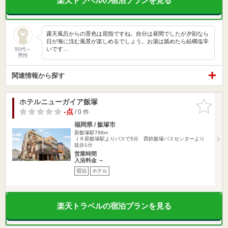
楽天トラベルの宿泊プランを見る
露天風呂からの景色は屈指ですね。自分は昼間でしたが夕刻なら
日が海に沈む風景が楽しめるでしょう。お湯は舐めたら結構塩辛
いです…
50代～
男性
関連情報から探す
ホテルニューガイア飯塚
お気に入
りに追加
-点
/ 0 件
福岡県 / 飯塚市
新飯塚駅798m
ＪＲ新飯塚駅よりバスで5分 西鉄飯塚バスセンターより
徒歩1分
営業時間
入浴料金 ～
宿泊
ホテル
楽天トラベルの宿泊プランを見る