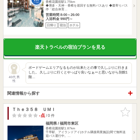
香椎花園前駅1.75km
◆博多・天神・香椎を巡回する無料バスあり ◆最寄りバス
停「総合体育…
営業時間 8:00～26:00
入浴料金 990円～
日帰り
宿泊
ホテル
楽天トラベルの宿泊プランを見る
ボードゲームエリアなるものが出来たとの事で久しぶりに行きま
した。 久しぶりに行くとやっぱり良いなぁーと思いながら別館1
階…
40代 男
性
関連情報から探す
Ｔｈｅ３５８ ＵＭＩ
お気に入
りに追加
-点
/ 0 件
福岡県 / 福岡市東区
香椎花園前駅1.87km
千早駅、アイランドアイ(ホテル隣接商業施設)間で無料送
迎バス運行中。…