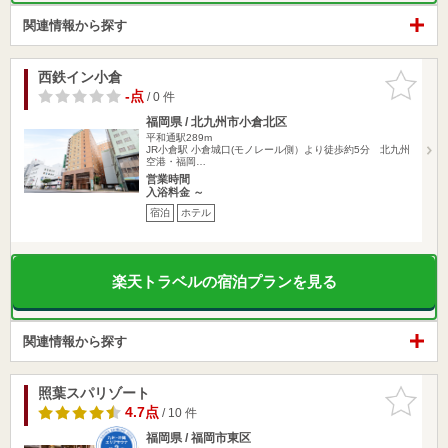
関連情報から探す
西鉄イン小倉
お気に入
りに追加
-点
/ 0 件
福岡県 / 北九州市小倉北区
平和通駅289m
JR小倉駅 小倉城口(モノレール側）より徒歩約5分 北九州
空港・福岡…
営業時間
入浴料金 ～
宿泊
ホテル
楽天トラベルの宿泊プランを見る
関連情報から探す
照葉スパリゾート
お気に入
りに追加
4.7点
/ 10 件
福岡県 / 福岡市東区