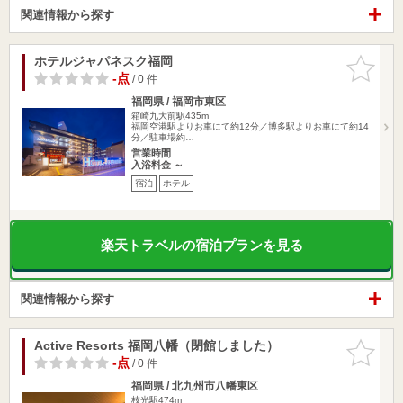
関連情報から探す
ホテルジャパネスク福岡
お気に入
りに追加
-点
/ 0 件
福岡県 / 福岡市東区
箱崎九大前駅435m
福岡空港駅よりお車にて約12分／博多駅よりお車にて約14
分／駐車場約…
営業時間
入浴料金 ～
宿泊
ホテル
楽天トラベルの宿泊プランを見る
関連情報から探す
Active Resorts 福岡八幡（閉館しました）
お気に入
りに追加
-点
/ 0 件
福岡県 / 北九州市八幡東区
枝光駅474m