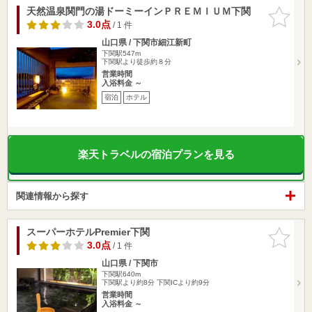
天然温泉関門の湯ドーミーインＰＲＥＭＩＵＭ下関
お気に入
りに追加
3.0点
/ 1 件
山口県 / 下関市細江新町
下関駅547m
下関駅より徒歩約８分
営業時間
入浴料金 ～
宿泊
ホテル
楽天トラベルの宿泊プランを見る
関連情報から探す
スーパーホテルPremier下関
お気に入
りに追加
3.0点
/ 1 件
山口県 / 下関市
下関駅640m
下関駅より約8分 下関ICより約9分
営業時間
入浴料金 ～