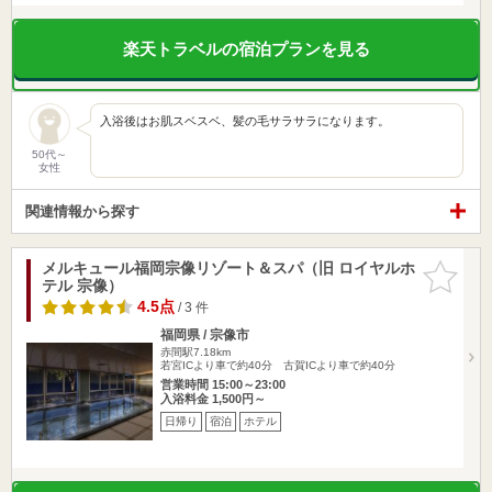
楽天トラベルの宿泊プランを見る
入浴後はお肌スベスベ、髪の毛サラサラになります。
50代～
女性
関連情報から探す
メルキュール福岡宗像リゾート＆スパ（旧 ロイヤルホ
お気に入
テル 宗像）
りに追加
4.5点
/ 3 件
福岡県 / 宗像市
赤間駅7.18km
若宮ICより車で約40分 古賀ICより車で約40分
営業時間 15:00～23:00
入浴料金 1,500円～
日帰り
宿泊
ホテル