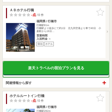
ＡＢホテル行橋
お気に入
りに追加
-点
/ 0 件
福岡県 / 行橋市
行橋駅81m
行橋駅より徒歩にて約1分 北九州空港より車で40分 小
倉駅から16分…
営業時間
入浴料金 ～
宿泊
ホテル
楽天トラベルの宿泊プランを見る
関連情報から探す
ホテルルートイン行橋
お気に入
りに追加
-点
/ 0 件
福岡県 / 行橋市
行橋駅282m