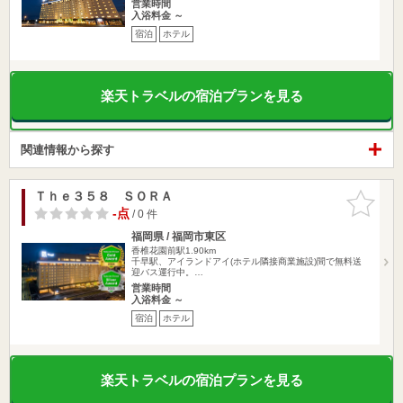
営業時間
入浴料金 ～
宿泊
ホテル
楽天トラベルの宿泊プランを見る
関連情報から探す
Ｔｈｅ３５８ ＳＯＲＡ
お気に入
りに追加
-点
/ 0 件
福岡県 / 福岡市東区
香椎花園前駅1.90km
千早駅、アイランドアイ(ホテル隣接商業施設)間で無料送
迎バス運行中。…
営業時間
入浴料金 ～
宿泊
ホテル
楽天トラベルの宿泊プランを見る