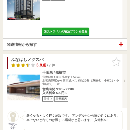
楽天トラベルの宿泊プランを見る
関連情報から探す
ふなばしメグスパ
お気に入
りに追加
3.8点
/ 7 件
千葉県 / 船橋市
逆井駅9.41km
小室駅1.52km
北習志野駅から新京成バスで約25分（系統名 小室01・小
室駅行）三咲…
営業時間 9:00～21:00
入浴料金 500円～
日帰り
露天風呂
暑くなるとよく行く施設です。 アンデルセン公園の近くにあり、
車でないと行くのは難しい場所かと思います。 入館料50…
50代～
女性