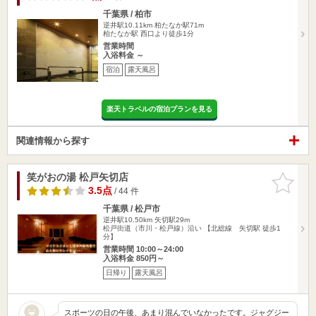
千葉県 / 柏市
逆井駅10.11km
柏たなか駅71m
柏たなか駅 西口より徒歩1分
営業時間
入浴料金 ～
宿泊
露天風呂
楽天トラベルの宿泊プランを見る
関連情報から探す
笑がおの湯 松戸矢切店
お気に入
りに追加
3.5点
/ 44 件
千葉県 / 松戸市
逆井駅10.50km
矢切駅29m
松戸街道（市川・松戸線）沿い 【北総線 矢切駅 徒歩1
分】
営業時間 10:00～24:00
入浴料金 850円～
日帰り
露天風呂
スポーツの日の午後、あまり混んでいなかったです。ジャグジー