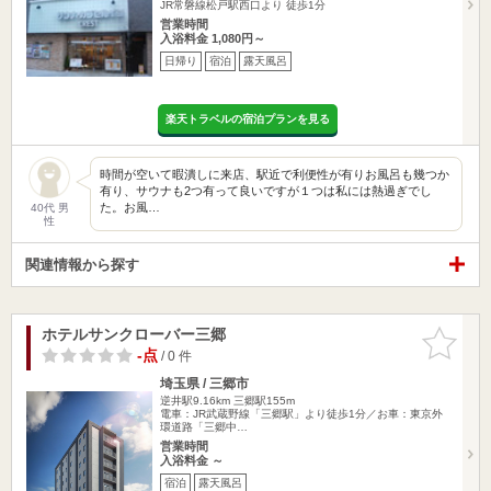
JR常磐線松戸駅西口より 徒歩1分
営業時間
入浴料金 1,080円～
日帰り
宿泊
露天風呂
楽天トラベルの宿泊プランを見る
時間が空いて暇潰しに来店、駅近で利便性が有りお風呂も幾つか
有り、サウナも2つ有って良いですが１つは私には熱過ぎでし
た。お風…
40代 男
性
関連情報から探す
ホテルサンクローバー三郷
お気に入
りに追加
-点
/ 0 件
埼玉県 / 三郷市
逆井駅9.16km
三郷駅155m
電車：JR武蔵野線「三郷駅」より徒歩1分／お車：東京外
環道路「三郷中…
営業時間
入浴料金 ～
宿泊
露天風呂