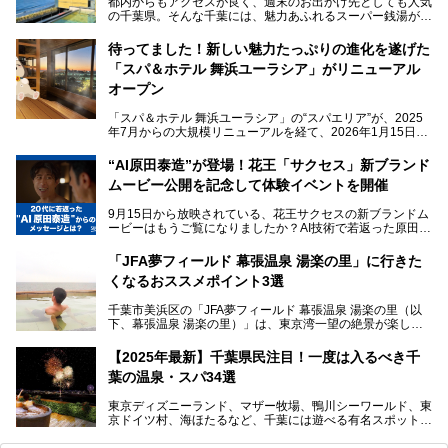
都内からもアクセスが良く、週末のお出かけ先としても人気
の千葉県。そんな千葉には、魅力あふれるスーパー銭湯がた
くさんあります。
待ってました！新しい魅力たっぷりの進化を遂げた
「サウナでしっかりととのいたい」「海が見える絶景で非日
「スパ＆ホテル 舞浜ユーラシア」がリニューアル
常を味わいたい」「子連れでも気兼ねなく1日過ごした
い」。
オープン
そんな多様なニーズに応える施設が揃っているため、その日
「スパ＆ホテル 舞浜ユーラシア」の“スパエリア”が、2025
の目的に合った施設がきっと見つかるはずです。
年7月からの大規模リニューアルを経て、2026年1月15日
（木）に再オープン！
さらに最近では、24時間営業で深夜まで滞在できる施設
“AI原田泰造”が登場！花王「サクセス」新ブランド
や、テレワーク・コワーキングスペースを備えた仕事もでき
新設エリアや生まれ変わった浴場・サウナの魅力を、人気キ
るスパも増えており、ただの入浴施設にとどまらない進化を
ムービー公開を記念して体験イベントを開催
ャラクター「ユーラシわん」と一緒にご紹介します。必見の
遂げています。
マル秘情報がたっぷり。ぜひチェックしてみてください！
9月15日から放映されている、花王サクセスの新ブランドム
───
本記事では、人気スーパー銭湯から絶景施設、コワーキング
ービーはもうご覧になりましたか？AI技術で若返った原田泰
提供元：SPA＆HOTEL舞浜ユーラシア【PR】
スペースや休憩スペースが充実した施設、子連れファミリー
造さんが登場して、“前を向くチカラに”というメッセージを
この記事はSPA＆HOTEL舞浜ユーラシアのPRレポート記事
向けの施設など、目的に合わせたおすすめの施設を紹介しま
伝えるムービーです。公開を記念して、スパメッツァおおた
です。
「JFA夢フィールド 幕張温泉 湯楽の里」に行きた
す。
か竜泉寺の湯にて体験イベントを開催。花王サクセスの製品
くなるおススメポイント3選
が無料で試せるチャンスです！
千葉県でスーパー銭湯選びに困った際は、ぜひ参考にしてく
───
ださい。
千葉市美浜区の「JFA夢フィールド 幕張温泉 湯楽の里（以
提供元：花王株式会社【PR】
下、幕張温泉 湯楽の里）」は、東京湾一望の絶景が楽しめ
この記事は花王株式会社商品のPRレポート記事です。
る日帰り温泉です。
設備も天然温泉の露天風呂、サウナ、岩盤浴のほか、高濃度
【2025年最新】千葉県民注目！一度は入るべき千
炭酸泉、海の見えるお休み処や食事処、展望抜群の屋上ま
葉の温泉・スパ34選
で、年代を問わずたっぷり楽しめます。
東京ディズニーランド、マザー牧場、鴨川シーワールド、東
今回は人気のこの施設の中でも、特におススメしたい3つの
京ドイツ村、海ほたるなど、千葉には遊べる有名スポットが
ポイントについて厳選してお届けします。読めばきっと、行
たくさん。そんな千葉県は温泉・スパもすごいんです！千葉
きたくなること間違いなし！
県で生まれ、千葉県で育ち、つい最近まで千葉在住だった私