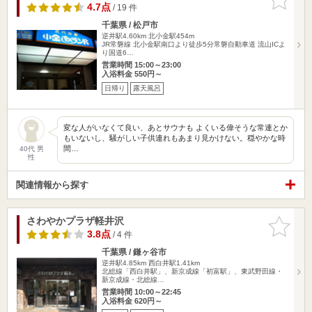
りに追加
4.7点
/ 19 件
千葉県 / 松戸市
逆井駅4.60km
北小金駅454m
JR常磐線 北小金駅南口より徒歩5分常磐自動車道 流山ICよ
り国道6…
営業時間 15:00～23:00
入浴料金 550円～
日帰り
露天風呂
変な人がいなくて良い、あとサウナも よくいる偉そうな常連とか
もいないし、騒がしい子供連れもあまり見かけない。穏やかな時
間…
40代 男
性
関連情報から探す
さわやかプラザ軽井沢
お気に入
りに追加
3.8点
/ 4 件
千葉県 / 鎌ヶ谷市
逆井駅4.85km
西白井駅1.41km
北総線「西白井駅」、新京成線「初富駅」、東武野田線・
新京成線・北総線…
営業時間 10:00～22:45
入浴料金 620円～