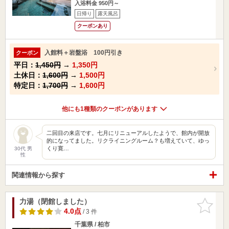
入浴料金 950円～
日帰り
露天風呂
クーポンあり
入館料＋岩盤浴 100円引き
クーポン
平日：
1,450円
→
1,350円
土休日：
1,600円
→
1,500円
特定日：
1,700円
→
1,600円
他にも1種類のクーポンがあります
二回目の来店です。七月にリニューアルしたようで、館内が開放
的になってました。リクライニングルーム？も増えていて、ゆっ
くり寛…
30代 男
性
関連情報から探す
力湯（閉館しました）
お気に入
りに追加
4.0点
/ 3 件
千葉県 / 柏市