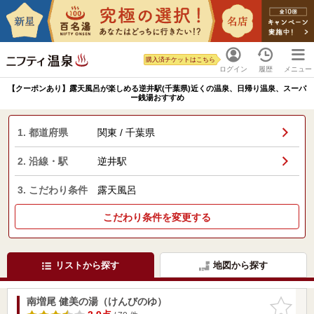
購入済チケットはこちら
ログイン
履歴
メニュー
【クーポンあり】露天風呂が楽しめる逆井駅(千葉県)近くの温泉、日帰り温泉、スーパ
ー銭湯おすすめ
1. 都道府県
関東 / 千葉県
2. 沿線・駅
逆井駅
3. こだわり条件
露天風呂
こだわり条件を変更する
リストから探す
地図から探す
南増尾 健美の湯（けんびのゆ）
お気に入
りに追加