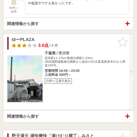
や低温サウナも良かったです。
50代～
女性
関連情報から探す
ゆーPLAZA
お気に入
りに追加
3.0点
/ 4 件
千葉県 / 市川市
逆井駅11.17km
船橋法典駅1.23km
JR武蔵野線船橋法典駅から徒歩15分京葉道路原木ICから県
道180号…
営業時間 16:00～23:00
入浴料金 500円～
日帰り
露天風呂
関連情報から探す
野天湯元 湯快爽快「湯けむり横丁」みさと
お気に入