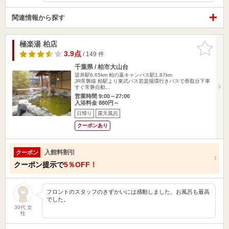
関連情報から探す
極楽湯 柏店
お気に入
りに追加
3.9点
/ 149 件
千葉県 / 柏市大山台
逆井駅6.65km
柏の葉キャンパス駅1.87km
JR常磐線 柏駅より東武バス若楽循環行きバスで香取台下車
すぐ常磐自動…
営業時間 9:00～27:00
入浴料金 880円～
日帰り
露天風呂
クーポンあり
入館料割引
クーポン
クーポン提示で
5％OFF！
フロントのスタッフのきずかいには感動しました。お風呂も最高
でした。
30代 女
性