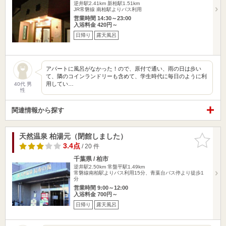
逆井駅2.41km
新柏駅1.51km
JR常磐線 南柏駅よりバス利用
営業時間 14:30～23:00
入浴料金 420円～
日帰り
露天風呂
アパートに風呂がなかった！ので、原付で通い、雨の日は歩い
て、隣のコインランドリーも含めて、学生時代に毎日のように利
用してい…
40代 男
性
関連情報から探す
天然温泉 柏湯元（閉館しました）
お気に入
りに追加
3.4点
/ 20 件
千葉県 / 柏市
逆井駅2.50km
常盤平駅1.49km
常磐線南柏駅よりバス利用15分、青葉台バス停より徒歩1
分
営業時間 9:00～12:00
入浴料金 700円～
日帰り
露天風呂