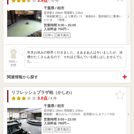
3.9点
/ 70 件
千葉県 / 柏市
逆井駅1.08km
増尾駅1.12km
『南柏駅東口』より東武バス「南柏04」酒井根行に乗車い
ただき、『増尾…
営業時間 9:00～25:00
入浴料金 750円～
日帰り
露天風呂
年末お休みの朝早く行きました。まあまあ人は今いましたが、浴
槽がたくさんあるので、それほど混んでいる感じはしませんでし
た。 …
50代～
女性
関連情報から探す
リフレッシュプラザ柏（かしわ）
お気に入
りに追加
3.0点
/ 4 件
千葉県 / 柏市
逆井駅1.18km
増尾駅1.43km
南柏駅・東口からバス20分、逆井駅からタクシー5分
営業時間 9:00～22:00
入浴料金 780円～
日帰り
露天風呂