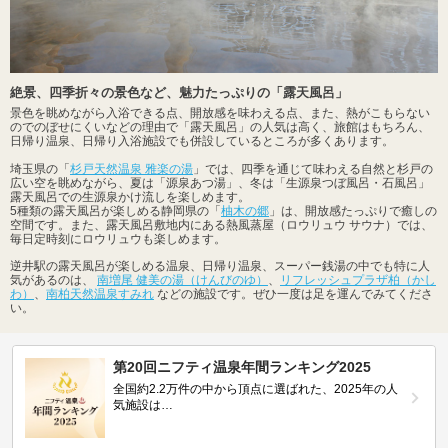
絶景、四季折々の景色など、魅力たっぷりの「露天風呂」
景色を眺めながら入浴できる点、開放感を味わえる点、また、熱がこもらない
のでのぼせにくいなどの理由で「露天風呂」の人気は高く、旅館はもちろん、
日帰り温泉、日帰り入浴施設でも併設しているところが多くあります。
埼玉県の「
杉戸天然温泉 雅楽の湯
」では、四季を通じて味わえる自然と杉戸の
広い空を眺めながら、夏は「源泉あつ湯」、冬は「生源泉つぼ風呂・石風呂」
露天風呂での生源泉かけ流しを楽しめます。
5種類の露天風呂が楽しめる静岡県の「
柚木の郷
」は、開放感たっぷりで癒しの
空間です。また、露天風呂敷地内にある熱風蒸屋（ロウリュウ サウナ）では、
毎日定時刻にロウリュウも楽しめます。
逆井駅の露天風呂が楽しめる温泉、日帰り温泉、スーパー銭湯の中でも特に人
気があるのは、
南増尾 健美の湯（けんびのゆ）
、
リフレッシュプラザ柏（かし
わ）
、
南柏天然温泉すみれ
などの施設です。ぜひ一度は足を運んでみてくださ
い。
第20回ニフティ温泉年間ランキング2025
全国約2.2万件の中から頂点に選ばれた、2025年の人
気施設は…