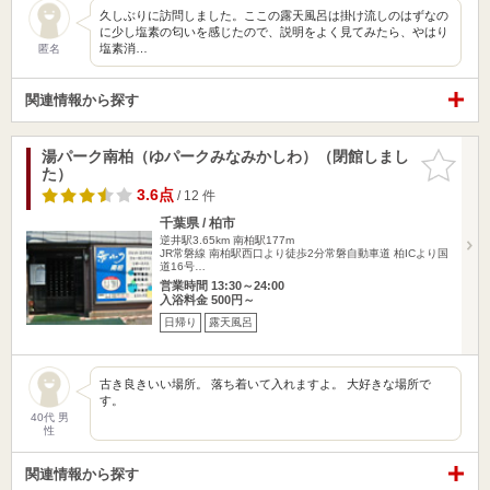
久しぶりに訪問しました。ここの露天風呂は掛け流しのはずなの
に少し塩素の匂いを感じたので、説明をよく見てみたら、やはり
塩素消…
匿名
関連情報から探す
湯パーク南柏（ゆパークみなみかしわ）（閉館しまし
お気に入
た）
りに追加
3.6点
/ 12 件
千葉県 / 柏市
逆井駅3.65km
南柏駅177m
JR常磐線 南柏駅西口より徒歩2分常磐自動車道 柏ICより国
道16号…
営業時間 13:30～24:00
入浴料金 500円～
日帰り
露天風呂
古き良きいい場所。 落ち着いて入れますよ。 大好きな場所で
す。
40代 男
性
関連情報から探す