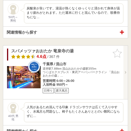
炭酸泉が良いです。湯温が熱くなくゆっくりと浸かれて身体が温
まり疲れがとれます。ただ週末に行くと混んでいるので、順番待
ちにな…
50代～
男性
関連情報から探す
スパメッツァおおたか 竜泉寺の湯
お気に入
りに追加
4.6点
/ 367 件
千葉県 / 流山市
逆井駅7.88km
流山おおたかの森駅355m
つくばエクスプレス・東武アーバンパークライン 「流山お
おたかの森」…
営業時間 6:00～26:00
入浴料金 950円～
日帰り
露天風呂
人気があるため混んでる印象 ドラゴンサウナは広くて入りやす
く、水風呂も問題なし。椅子もたくさんありととのい難民になら
ずに…
40代 男
性