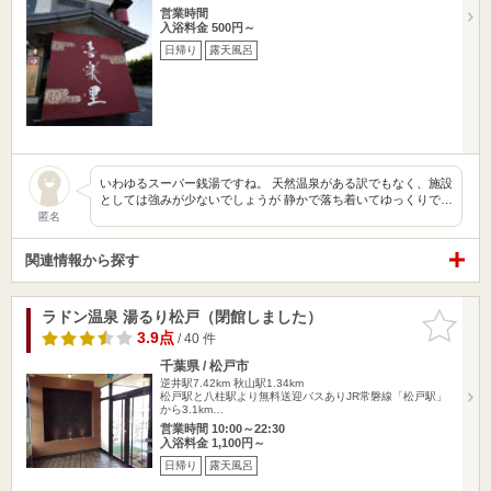
営業時間
入浴料金 500円～
日帰り
露天風呂
いわゆるスーパー銭湯ですね。 天然温泉がある訳でもなく、施設
としては強みが少ないでしょうが 静かで落ち着いてゆっくりで…
匿名
関連情報から探す
ラドン温泉 湯るり松戸（閉館しました）
お気に入
りに追加
3.9点
/ 40 件
千葉県 / 松戸市
逆井駅7.42km
秋山駅1.34km
松戸駅と八柱駅より無料送迎バスありJR常磐線「松戸駅」
から3.1km…
営業時間 10:00～22:30
入浴料金 1,100円～
日帰り
露天風呂