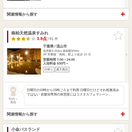
関連情報から探す
南柏天然温泉すみれ
お気に入
りに追加
3.9点
/ 91 件
千葉県 / 流山市
逆井駅4.00km
南柏駅858m
JR 常磐線「南柏」駅より徒歩 10 分
営業時間 7:00～24:00
入浴料金 930円～
日帰り
露天風呂
日曜日の10時から15時ごろまで利用 日曜日だけどそれ程激混み
ではない 岩盤浴専用の休憩室にはコスタカフェマシーン…
50代～
男性
関連情報から探す
小金バスランド
お気に入