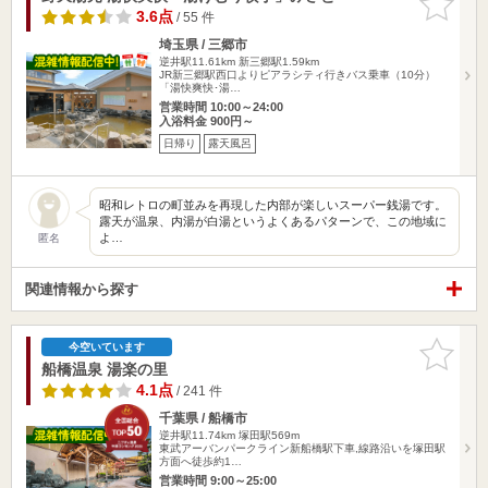
りに追加
3.6点
/ 55 件
埼玉県 / 三郷市
逆井駅11.61km
新三郷駅1.59km
JR新三郷駅西口よりピアラシティ行きバス乗車（10分）
「湯快爽快･湯…
営業時間 10:00～24:00
入浴料金 900円～
日帰り
露天風呂
昭和レトロの町並みを再現した内部が楽しいスーパー銭湯です。
露天が温泉、内湯が白湯というよくあるパターンで、この地域に
よ…
匿名
関連情報から探す
お気に入
今空いています
りに追加
船橋温泉 湯楽の里
4.1点
/ 241 件
千葉県 / 船橋市
逆井駅11.74km
塚田駅569m
東武アーバンパークライン新船橋駅下車,線路沿いを塚田駅
方面へ徒歩約1…
営業時間 9:00～25:00