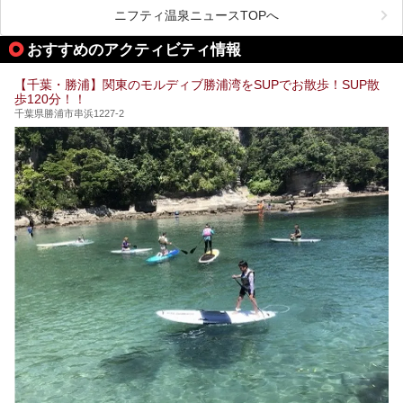
がお勧めする、一度は入るべき千葉の温泉・スパ34選をま
ニフティ温泉ニュースTOPへ
とめました。
おすすめのアクティビティ情報
【千葉・勝浦】関東のモルディブ勝浦湾をSUPでお散歩！SUP散
歩120分！！
千葉県勝浦市串浜1227-2