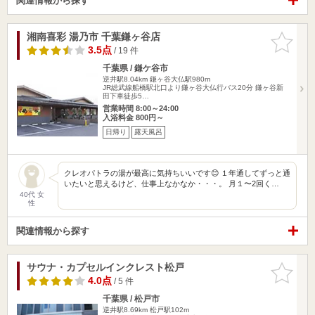
関連情報から探す
湘南喜彩 湯乃市 千葉鎌ヶ谷店
お気に入
りに追加
3.5点
/ 19 件
千葉県 / 鎌ケ谷市
逆井駅8.04km
鎌ヶ谷大仏駅980m
JR総武線船橋駅北口より鎌ヶ谷大仏行バス20分 鎌ヶ谷新
田下車徒歩5…
営業時間 8:00～24:00
入浴料金 800円～
日帰り
露天風呂
クレオパトラの湯が最高に気持ちいいです😊 １年通してずっと通
いたいと思えるけど、仕事上なかなか・・・。 月１〜2回く…
40代 女
性
関連情報から探す
サウナ・カプセルインクレスト松戸
お気に入
りに追加
4.0点
/ 5 件
千葉県 / 松戸市
逆井駅8.69km
松戸駅102m