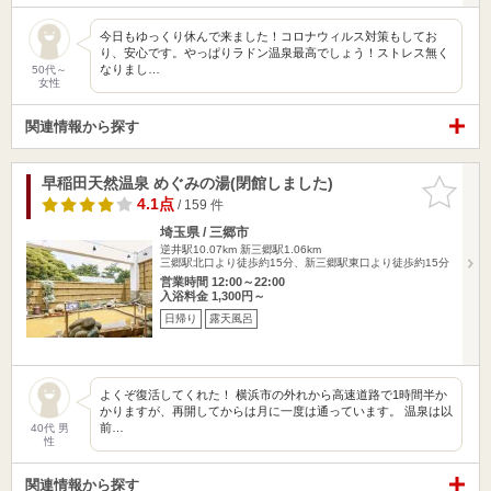
今日もゆっくり休んで来ました！コロナウィルス対策もしてお
り、安心です。やっぱりラドン温泉最高でしょう！ストレス無く
なりまし…
50代～
女性
関連情報から探す
早稲田天然温泉 めぐみの湯(閉館しました)
お気に入
りに追加
4.1点
/ 159 件
埼玉県 / 三郷市
逆井駅10.07km
新三郷駅1.06km
三郷駅北口より徒歩約15分、新三郷駅東口より徒歩約15分
営業時間 12:00～22:00
入浴料金 1,300円～
日帰り
露天風呂
よくぞ復活してくれた！ 横浜市の外れから高速道路で1時間半か
かりますが、再開してからは月に一度は通っています。 温泉は以
前…
40代 男
性
関連情報から探す