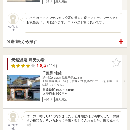
日帰り
露天風呂
ぶどう狩りとアンデルセン公園の帰りに寄りました。プールあり
お風呂あり。 1日遊べます。コスパは非常に良いです。
40代 女
性
関連情報から探す
天然温泉 満天の湯
お気に入
りに追加
4.0点
/ 114 件
千葉県 / 柏市
逆井駅5.25km
我孫子駅2.18km
JR常磐線我孫子駅より阪東バス手賀の杜プラザ行利用、道
の駅しょうなん…
営業時間 9:00～24:00
入浴料金 910円～
日帰り
露天風呂
休日の15時くらいに行きました。駐車場はほぼ満車でした！お風
呂の種類もいろいろあって子供と楽しく入れました。露天風呂も
4種…
40代 女
性