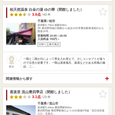
柏天然温泉 白金の湯 ゆの華（閉館しました）
お気に入
りに追加
3.6点
/ 43 件
千葉県 / 柏市
逆井駅4.75km
柏駅838m
JR､東武野田線の柏駅から徒歩10分常磐自動車道柏ICから
国道16号…
営業時間 10:00～26:00
入浴料金 700円～
日帰り
露天風呂
一階と二階が日によって男女入れ替えで、少しコンセプトが違う
ので注意が必要です。一階は源泉風呂、薬湯などがある和風の施
設、二…
匿名
関連情報から探す
喜楽里 流山豊四季店（閉館しました）
お気に入
りに追加
3.1点
/ 23 件
千葉県 / 流山市
逆井駅5.44km
豊四季駅865m
東武野田線 豊四季駅南口より14分国道6号線「旧日光街道
入口」交差点…