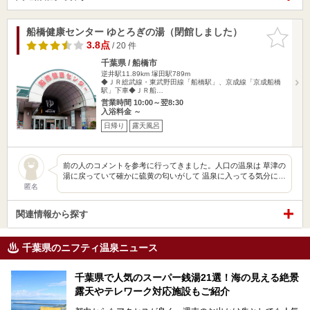
船橋健康センター ゆとろぎの湯（閉館しました）
お気に入
りに追加
3.8点
/ 20 件
千葉県 / 船橋市
逆井駅11.89km
塚田駅789m
◆ＪＲ総武線・東武野田線「船橋駅」、京成線「京成船橋
駅」下車◆ＪＲ船…
営業時間 10:00～翌8:30
入浴料金 ～
日帰り
露天風呂
前の人のコメントを参考に行ってきました。人口の温泉は 草津の
湯に戻っていて確かに硫黄の匂いがして 温泉に入ってる気分に…
匿名
関連情報から探す
千葉県のニフティ温泉ニュース
千葉県で人気のスーパー銭湯21選！海の見える絶景
露天やテレワーク対応施設もご紹介