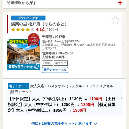
関連情報から探す
お気に入
今空いています
りに追加
湯楽の里 松戸店（ゆらのさと）
4.1点
/ 166 件
千葉県 / 松戸市
逆井駅7.18km
上本郷駅787m
京成電鉄みのり台駅から徒歩15分 JR常磐線松戸駅東口よ
り京成バス…
営業時間 9:00～25:00
入浴料金 750円～
日帰り
露天風呂
電子チケットあり
大人入浴＋バスタオル（レンタル）＋フェイスタオル
電子チケット
（販売）セット
【平日限定】大人（中学生以上）
1130円
→
1100円
【土日
祝限定】大人（中学生以上）
1250円
→
1200円
【特定日限
定】大人（中学生以上）
1350円
→
1300円
他にも1種類の電子チケットがあります