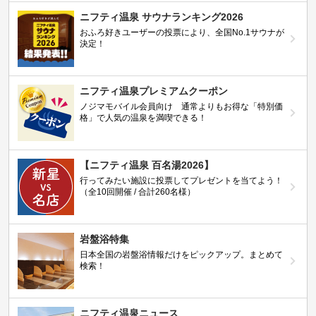
ニフティ温泉 サウナランキング2026
おふろ好きユーザーの投票により、全国No.1サウナが
決定！
ニフティ温泉プレミアムクーポン
ノジマモバイル会員向け 通常よりもお得な「特別価
格」で人気の温泉を満喫できる！
【ニフティ温泉 百名湯2026】
行ってみたい施設に投票してプレゼントを当てよう！
（全10回開催 / 合計260名様）
岩盤浴特集
日本全国の岩盤浴情報だけをピックアップ。まとめて
検索！
ニフティ温泉ニュース