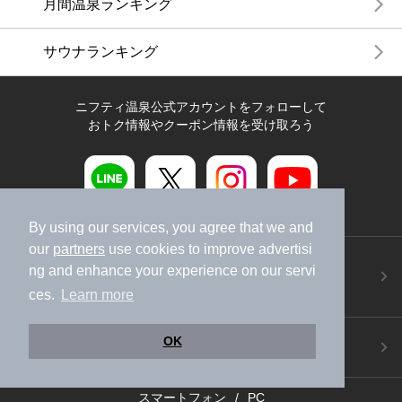
月間温泉ランキング
サウナランキング
ニフティ温泉公式アカウントをフォローして
おトク情報やクーポン情報を受け取ろう
By using our services, you agree that we and
our
partners
use cookies to improve advertisi
ニフティ温泉アプリ
ng and enhance your experience on our servi
地図から温泉検索！お得な限定クーポンも！
ces.
Learn more
今すぐダウンロード！
ご意見ご要望 ・お問い合わせ
OK
施設データの新規追加や修正依頼もこちらから
スマートフォン
/
PC