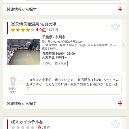
関連情報から探す
楽天地天然温泉 法典の湯
お気に入
りに追加
4.0点
/ 147 件
千葉県 / 市川市
逆井駅9.91km
船橋法典駅592m
JR武蔵野線 船橋法典駅より徒歩5分京葉道路原木ICから
県道180号…
営業時間 10:00～25:00
入浴料金 950円～
日帰り
露天風呂
１０年ほど定期的に通っています。 化石温泉は都内にもたくさん
ありますが、こんなに広い露天風呂で豊富なお湯はないと思いま
す…
50代～
女性
関連情報から探す
桜スカイホテル柏
お気に入
りに追加
-点
/ 0 件