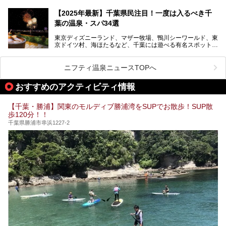
る日帰り温泉です。
設備も天然温泉の露天風呂、サウナ、岩盤浴のほか、高濃度
【2025年最新】千葉県民注目！一度は入るべき千
炭酸泉、海の見えるお休み処や食事処、展望抜群の屋上ま
葉の温泉・スパ34選
で、年代を問わずたっぷり楽しめます。
東京ディズニーランド、マザー牧場、鴨川シーワールド、東
今回は人気のこの施設の中でも、特におススメしたい3つの
京ドイツ村、海ほたるなど、千葉には遊べる有名スポットが
ポイントについて厳選してお届けします。読めばきっと、行
たくさん。そんな千葉県は温泉・スパもすごいんです！千葉
きたくなること間違いなし！
県で生まれ、千葉県で育ち、つい最近まで千葉在住だった私
がお勧めする、一度は入るべき千葉の温泉・スパ34選をま
ニフティ温泉ニュースTOPへ
とめました。
おすすめのアクティビティ情報
【千葉・勝浦】関東のモルディブ勝浦湾をSUPでお散歩！SUP散
歩120分！！
千葉県勝浦市串浜1227-2