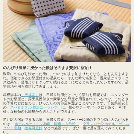
のんびり温泉に浸かった後はそのまま贅沢に宿泊！
温泉にのんびり浸かった後に、ついそのまま泊まりたくなることもありますよ
ね。宿泊できるお部屋付きの温泉なら、そんな時でも安心！温泉後はリラック
ス効果で、普段よりもぐっすり眠れるようになるとも言われていますので、是
非宿泊利用も検討してみましょう。
箱根湯本の
「天成園」
は、日帰り利用だけでなく宿泊も可能です。スタンダー
ドのお部屋と、露天風呂付きの豪華なお部屋が用意されているので、そのとき
の予算などに合わせ、ぴったりのお部屋を選ぶことができます。千葉県浦安市
の「
スパ＆ホテル 舞浜ユーラシア」
は、都心やテーマパークにも近く、和洋
様々な種類のお部屋から選ぶことができます。
逆井駅の宿泊できる温泉、日帰り温泉、スーパー銭湯の中でも特に人気がある
のは、
ホテルルートイン柏南－国道１６号沿－
、
グランパークホテル ザ・ル
クソー南柏
、
徳寿司旅館
などの施設です。ぜひ一度は足を運んでみてくださ
い。