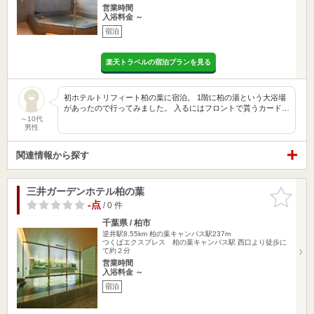
営業時間
入浴料金 ～
宿泊
楽天トラベルの宿泊プランを見る
初ホテルトリフィート柏の葉に宿泊。 1階に柏の湯という大浴場
があったので行ってみました。 入るにはフロントで貰うカード…
～10代
男性
関連情報から探す
三井ガーデンホテル柏の葉
お気に入
りに追加
-点
/ 0 件
千葉県 / 柏市
逆井駅8.55km
柏の葉キャンパス駅237m
つくばエクスプレス 柏の葉キャンパス駅 西口より徒歩に
て約２分
営業時間
入浴料金 ～
宿泊