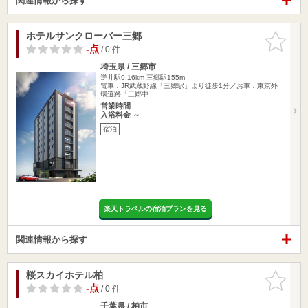
関連情報から探す
ホテルサンクローバー三郷
お気に入
りに追加
-点
/ 0 件
埼玉県 / 三郷市
逆井駅9.16km
三郷駅155m
電車：JR武蔵野線「三郷駅」より徒歩1分／お車：東京外
環道路「三郷中…
営業時間
入浴料金 ～
宿泊
楽天トラベルの宿泊プランを見る
関連情報から探す
桜スカイホテル柏
お気に入
りに追加
-点
/ 0 件
千葉県 / 柏市