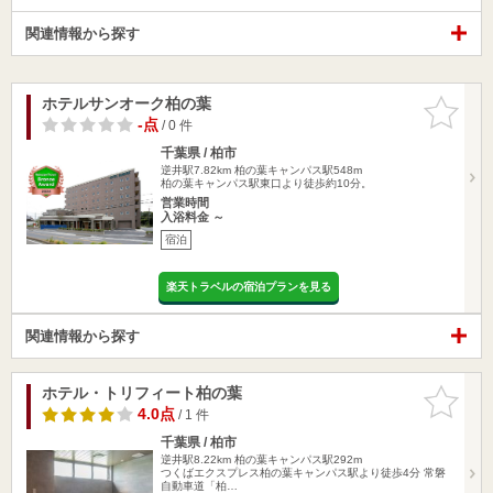
関連情報から探す
ホテルサンオーク柏の葉
お気に入
りに追加
-点
/ 0 件
千葉県 / 柏市
逆井駅7.82km
柏の葉キャンパス駅548m
柏の葉キャンパス駅東口より徒歩約10分。
営業時間
入浴料金 ～
宿泊
楽天トラベルの宿泊プランを見る
関連情報から探す
ホテル・トリフィート柏の葉
お気に入
りに追加
4.0点
/ 1 件
千葉県 / 柏市
逆井駅8.22km
柏の葉キャンパス駅292m
つくばエクスプレス柏の葉キャンパス駅より徒歩4分 常磐
自動車道「柏…