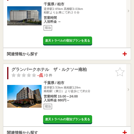
千葉県 / 柏市
逆井駅2.65km
高柳駅3.03km
柏駅よりお車にて約２０分
営業時間
入浴料金 ～
宿泊
楽天トラベルの宿泊プランを見る
関連情報から探す
グランパークホテル ザ・ルクソー南柏
お気に入
りに追加
-点
/ 0 件
千葉県 / 柏市
逆井駅3.53km
南柏駅129m
南柏駅（東口）より徒歩にて約1分
営業時間 15:00～24:00
入浴料金 880円～
宿泊
楽天トラベルの宿泊プランを見る
関連情報から探す