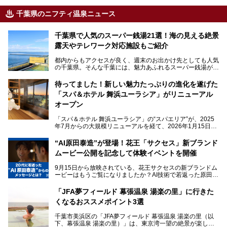
千葉県のニフティ温泉ニュース
千葉県で人気のスーパー銭湯21選！海の見える絶景
露天やテレワーク対応施設もご紹介
都内からもアクセスが良く、週末のお出かけ先としても人気
の千葉県。そんな千葉には、魅力あふれるスーパー銭湯がた
くさんあります。
待ってました！新しい魅力たっぷりの進化を遂げた
「サウナでしっかりととのいたい」「海が見える絶景で非日
「スパ＆ホテル 舞浜ユーラシア」がリニューアル
常を味わいたい」「子連れでも気兼ねなく1日過ごした
い」。
オープン
そんな多様なニーズに応える施設が揃っているため、その日
「スパ＆ホテル 舞浜ユーラシア」の“スパエリア”が、2025
の目的に合った施設がきっと見つかるはずです。
年7月からの大規模リニューアルを経て、2026年1月15日
（木）に再オープン！
さらに最近では、24時間営業で深夜まで滞在できる施設
“AI原田泰造”が登場！花王「サクセス」新ブランド
や、テレワーク・コワーキングスペースを備えた仕事もでき
新設エリアや生まれ変わった浴場・サウナの魅力を、人気キ
るスパも増えており、ただの入浴施設にとどまらない進化を
ムービー公開を記念して体験イベントを開催
ャラクター「ユーラシわん」と一緒にご紹介します。必見の
遂げています。
マル秘情報がたっぷり。ぜひチェックしてみてください！
9月15日から放映されている、花王サクセスの新ブランドム
───
本記事では、人気スーパー銭湯から絶景施設、コワーキング
ービーはもうご覧になりましたか？AI技術で若返った原田泰
提供元：SPA＆HOTEL舞浜ユーラシア【PR】
スペースや休憩スペースが充実した施設、子連れファミリー
造さんが登場して、“前を向くチカラに”というメッセージを
この記事はSPA＆HOTEL舞浜ユーラシアのPRレポート記事
向けの施設など、目的に合わせたおすすめの施設を紹介しま
伝えるムービーです。公開を記念して、スパメッツァおおた
です。
「JFA夢フィールド 幕張温泉 湯楽の里」に行きた
す。
か竜泉寺の湯にて体験イベントを開催。花王サクセスの製品
くなるおススメポイント3選
が無料で試せるチャンスです！
千葉県でスーパー銭湯選びに困った際は、ぜひ参考にしてく
───
ださい。
千葉市美浜区の「JFA夢フィールド 幕張温泉 湯楽の里（以
提供元：花王株式会社【PR】
下、幕張温泉 湯楽の里）」は、東京湾一望の絶景が楽しめ
この記事は花王株式会社商品のPRレポート記事です。