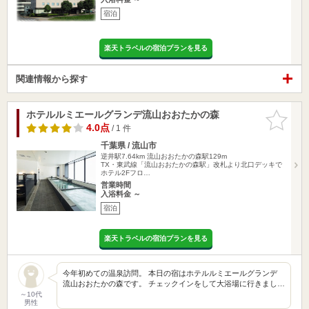
宿泊
楽天トラベルの宿泊プランを見る
関連情報から探す
ホテルルミエールグランデ流山おおたかの森
お気に入
りに追加
4.0点
/ 1 件
千葉県 / 流山市
逆井駅7.64km
流山おおたかの森駅129m
TX・東武線「流山おおたかの森駅」改札より北口デッキで
ホテル2Fフロ…
営業時間
入浴料金 ～
宿泊
楽天トラベルの宿泊プランを見る
今年初めての温泉訪問。 本日の宿はホテルルミエールグランデ
流山おおたかの森です。 チェックインをして大浴場に行きまし…
～10代
男性