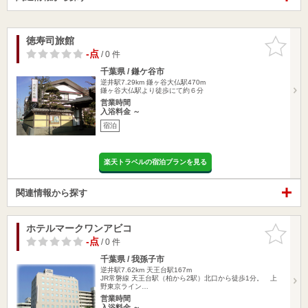
徳寿司旅館
お気に入
りに追加
-点
/ 0 件
千葉県 / 鎌ケ谷市
逆井駅7.29km
鎌ヶ谷大仏駅470m
鎌ヶ谷大仏駅より徒歩にて約６分
営業時間
入浴料金 ～
宿泊
楽天トラベルの宿泊プランを見る
関連情報から探す
ホテルマークワンアビコ
お気に入
りに追加
-点
/ 0 件
千葉県 / 我孫子市
逆井駅7.62km
天王台駅167m
JR常磐線 天王台駅（柏から2駅）北口から徒歩1分。 上
野東京ライン…
営業時間
入浴料金 ～