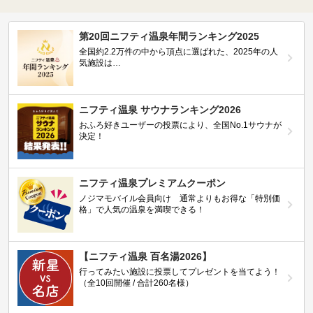
第20回ニフティ温泉年間ランキング2025
全国約2.2万件の中から頂点に選ばれた、2025年の人
気施設は…
ニフティ温泉 サウナランキング2026
おふろ好きユーザーの投票により、全国No.1サウナが
決定！
ニフティ温泉プレミアムクーポン
ノジマモバイル会員向け 通常よりもお得な「特別価
格」で人気の温泉を満喫できる！
【ニフティ温泉 百名湯2026】
行ってみたい施設に投票してプレゼントを当てよう！
（全10回開催 / 合計260名様）