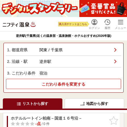
購入済チケットはこちら
ログイン
履歴
メニュー
逆井駅(千葉県)近くの温泉宿・温泉旅館・ホテルおすすめ(2026年版)
1. 都道府県
関東 / 千葉県
2. 沿線・駅
逆井駅
3. こだわり条件
宿泊
こだわり条件を変更する
リストから探す
地図から探す
ホテルルートイン柏南－国道１６号沿－
お気に入
りに追加
-点
/ 0 件