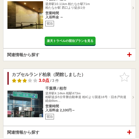
逆井駅10.11km
柏たなか駅71m
柏たなか駅 西口より徒歩1分
営業時間
入浴料金 ～
宿泊
楽天トラベルの宿泊プランを見る
関連情報から探す
カプセルランド柏泉（閉館しました）
お気に入
りに追加
3.0点
/ 3 件
千葉県 / 柏市
逆井駅4.14km
柏駅473m
柏駅徒歩5分常磐自動車道 柏ICより国道16号・旧水戸街道
経由6km…
営業時間
入浴料金 2,100円～
宿泊
関連情報から探す