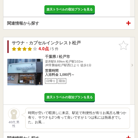
楽天トラベルの宿泊プランを見る
関連情報から探す
サウナ・カプセルインクレスト松戸
お気に入
りに追加
4.0点
/ 5 件
千葉県 / 松戸市
逆井駅8.69km
松戸駅102m
JR常磐線松戸駅西口より 徒歩1分
営業時間
入浴料金 1,080円～
日帰り
宿泊
楽天トラベルの宿泊プランを見る
時間が空いて暇潰しに来店、駅近で利便性が有りお風呂も幾つか
有り、サウナも2つ有って良いですが１つは私には熱過ぎでし
た。お風…
40代 男
性