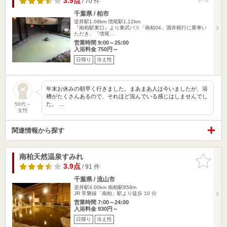
3.9点
/ 70 件
千葉県 / 柏市
逆井駅1.08km
増尾駅1.12km
『南柏駅東口』より東武バス「南柏04」酒井根行に乗車い
ただき、『増尾…
営業時間 9:00～25:00
入浴料金 750円～
日帰り
冷え性
年末お休みの朝早く行きました。まあまあ人は今いましたが、浴
槽がたくさんあるので、それほど混んでいる感じはしませんでし
た。 …
50代～
女性
関連情報から探す
南柏天然温泉すみれ
お気に入
りに追加
3.9点
/ 91 件
千葉県 / 流山市
逆井駅4.00km
南柏駅858m
JR 常磐線「南柏」駅より徒歩 10 分
営業時間 7:00～24:00
入浴料金 930円～
日帰り
冷え性