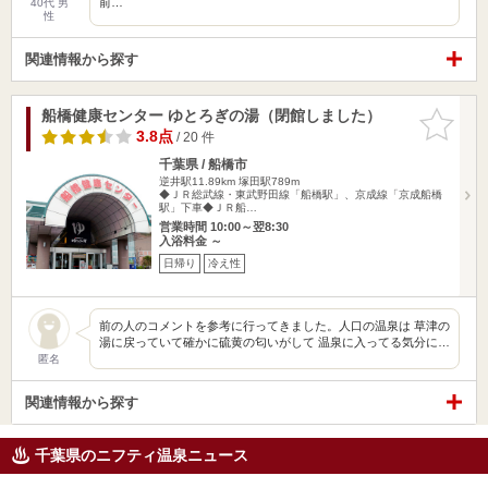
前…
40代 男
性
関連情報から探す
船橋健康センター ゆとろぎの湯（閉館しました）
お気に入
りに追加
3.8点
/ 20 件
千葉県 / 船橋市
逆井駅11.89km
塚田駅789m
◆ＪＲ総武線・東武野田線「船橋駅」、京成線「京成船橋
駅」下車◆ＪＲ船…
営業時間 10:00～翌8:30
入浴料金 ～
日帰り
冷え性
前の人のコメントを参考に行ってきました。人口の温泉は 草津の
湯に戻っていて確かに硫黄の匂いがして 温泉に入ってる気分に…
匿名
関連情報から探す
千葉県のニフティ温泉ニュース