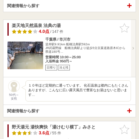
関連情報から探す
楽天地天然温泉 法典の湯
お気に入
りに追加
4.0点
/ 147 件
千葉県 / 市川市
逆井駅9.91km
船橋法典駅592m
JR武蔵野線 船橋法典駅より徒歩5分京葉道路原木ICから
県道180号…
営業時間 10:00～25:00
入浴料金 950円～
日帰り
冷え性
１０年ほど定期的に通っています。 化石温泉は都内にもたくさん
ありますが、こんなに広い露天風呂で豊富なお湯はないと思いま
す…
50代～
女性
関連情報から探す
野天湯元 湯快爽快「湯けむり横丁」みさと
お気に入
りに追加
3.6点
/ 55 件