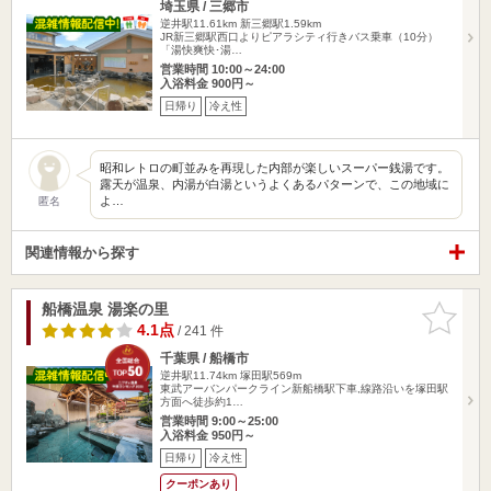
埼玉県 / 三郷市
逆井駅11.61km
新三郷駅1.59km
JR新三郷駅西口よりピアラシティ行きバス乗車（10分）
「湯快爽快･湯…
営業時間 10:00～24:00
入浴料金 900円～
日帰り
冷え性
昭和レトロの町並みを再現した内部が楽しいスーパー銭湯です。
露天が温泉、内湯が白湯というよくあるパターンで、この地域に
よ…
匿名
関連情報から探す
船橋温泉 湯楽の里
お気に入
りに追加
4.1点
/ 241 件
千葉県 / 船橋市
逆井駅11.74km
塚田駅569m
東武アーバンパークライン新船橋駅下車,線路沿いを塚田駅
方面へ徒歩約1…
営業時間 9:00～25:00
入浴料金 950円～
日帰り
冷え性
クーポンあり