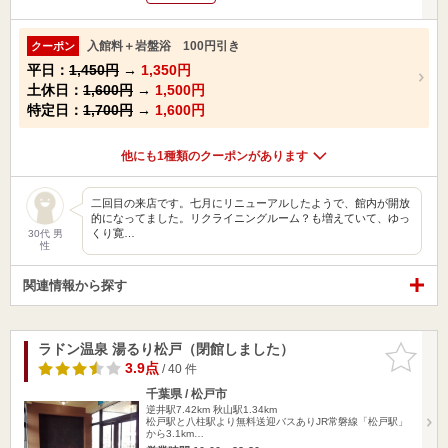
入館料＋岩盤浴 100円引き
クーポン
平日：
1,450円
→
1,350円
土休日：
1,600円
→
1,500円
特定日：
1,700円
→
1,600円
他にも1種類のクーポンがあります
二回目の来店です。七月にリニューアルしたようで、館内が開放
的になってました。リクライニングルーム？も増えていて、ゆっ
くり寛…
30代 男
性
関連情報から探す
ラドン温泉 湯るり松戸（閉館しました）
お気に入
りに追加
3.9点
/ 40 件
千葉県 / 松戸市
逆井駅7.42km
秋山駅1.34km
松戸駅と八柱駅より無料送迎バスありJR常磐線「松戸駅」
から3.1km…