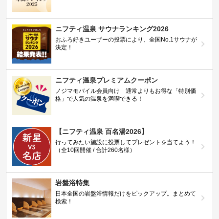
ニフティ温泉 サウナランキング2026
おふろ好きユーザーの投票により、全国No.1サウナが
決定！
ニフティ温泉プレミアムクーポン
ノジマモバイル会員向け 通常よりもお得な「特別価
格」で人気の温泉を満喫できる！
【ニフティ温泉 百名湯2026】
行ってみたい施設に投票してプレゼントを当てよう！
（全10回開催 / 合計260名様）
岩盤浴特集
日本全国の岩盤浴情報だけをピックアップ。まとめて
検索！