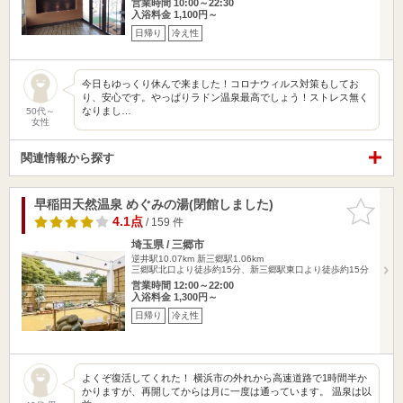
営業時間 10:00～22:30
入浴料金 1,100円～
日帰り
冷え性
今日もゆっくり休んで来ました！コロナウィルス対策もしてお
り、安心です。やっぱりラドン温泉最高でしょう！ストレス無く
なりまし…
50代～
女性
関連情報から探す
早稲田天然温泉 めぐみの湯(閉館しました)
お気に入
りに追加
4.1点
/ 159 件
埼玉県 / 三郷市
逆井駅10.07km
新三郷駅1.06km
三郷駅北口より徒歩約15分、新三郷駅東口より徒歩約15分
営業時間 12:00～22:00
入浴料金 1,300円～
日帰り
冷え性
よくぞ復活してくれた！ 横浜市の外れから高速道路で1時間半か
かりますが、再開してからは月に一度は通っています。 温泉は以