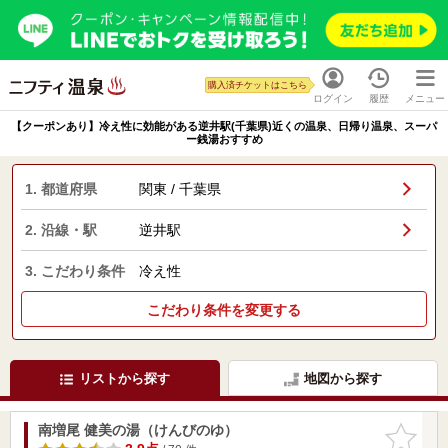
購入済チケットはこちら
ログイン
履歴
メニュー
【クーポンあり】冷え性に効能がある逆井駅(千葉県)近くの温泉、日帰り温泉、スーパ
ー銭湯おすすめ
1. 都道府県
関東 / 千葉県
2. 沿線・駅
逆井駅
3. こだわり条件
冷え性
こだわり条件を変更する
リストから探す
地図から探す
南増尾 健美の湯（けんびのゆ）
お気に入
りに追加