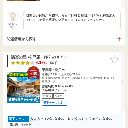
日曜日の10時から15時ごろまで利用 日曜日だけどそれ程激混み
ではない 岩盤浴専用の休憩室にはコスタカフェマシーン…
50代～
男性
関連情報から探す
湯楽の里 松戸店（ゆらのさと）
お気に入
りに追加
4.1点
/ 166 件
千葉県 / 松戸市
逆井駅7.18km
上本郷駅787m
京成電鉄みのり台駅から徒歩15分 JR常磐線松戸駅東口よ
り京成バス…
営業時間 9:00～25:00
入浴料金 750円～
日帰り
冷え性
電子チケットあり
大人入浴＋バスタオル（レンタル）＋フェイスタオル
電子チケット
（販売）セット