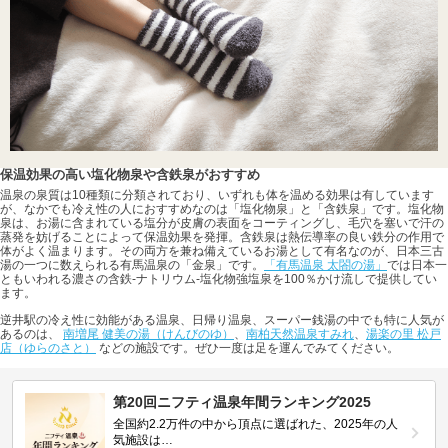
保温効果の高い塩化物泉や含鉄泉がおすすめ
温泉の泉質は10種類に分類されており、いずれも体を温める効果は有しています
が、なかでも冷え性の人におすすめなのは「塩化物泉」と「含鉄泉」です。塩化物
泉は、お湯に含まれている塩分が皮膚の表面をコーティングし、毛穴を塞いで汗の
蒸発を妨げることによって保温効果を発揮。含鉄泉は熱伝導率の良い鉄分の作用で
体がよく温まります。その両方を兼ね備えているお湯として有名なのが、日本三古
湯の一つに数えられる有馬温泉の「金泉」です。
「有馬温泉 太閤の湯」
では日本一
ともいわれる濃さの含鉄-ナトリウム-塩化物強塩泉を100％かけ流しで提供してい
ます。
逆井駅の冷え性に効能がある温泉、日帰り温泉、スーパー銭湯の中でも特に人気が
あるのは、
南増尾 健美の湯（けんびのゆ）
、
南柏天然温泉すみれ
、
湯楽の里 松戸
店（ゆらのさと）
などの施設です。ぜひ一度は足を運んでみてください。
第20回ニフティ温泉年間ランキング2025
全国約2.2万件の中から頂点に選ばれた、2025年の人
気施設は…