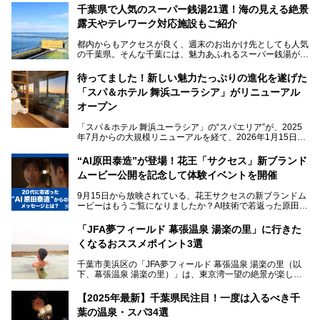
千葉県で人気のスーパー銭湯21選！海の見える絶景
露天やテレワーク対応施設もご紹介
都内からもアクセスが良く、週末のお出かけ先としても人気
の千葉県。そんな千葉には、魅力あふれるスーパー銭湯がた
くさんあります。
待ってました！新しい魅力たっぷりの進化を遂げた
「サウナでしっかりととのいたい」「海が見える絶景で非日
「スパ＆ホテル 舞浜ユーラシア」がリニューアル
常を味わいたい」「子連れでも気兼ねなく1日過ごした
い」。
オープン
そんな多様なニーズに応える施設が揃っているため、その日
「スパ＆ホテル 舞浜ユーラシア」の“スパエリア”が、2025
の目的に合った施設がきっと見つかるはずです。
年7月からの大規模リニューアルを経て、2026年1月15日
（木）に再オープン！
さらに最近では、24時間営業で深夜まで滞在できる施設
“AI原田泰造”が登場！花王「サクセス」新ブランド
や、テレワーク・コワーキングスペースを備えた仕事もでき
新設エリアや生まれ変わった浴場・サウナの魅力を、人気キ
るスパも増えており、ただの入浴施設にとどまらない進化を
ムービー公開を記念して体験イベントを開催
ャラクター「ユーラシわん」と一緒にご紹介します。必見の
遂げています。
マル秘情報がたっぷり。ぜひチェックしてみてください！
9月15日から放映されている、花王サクセスの新ブランドム
───
本記事では、人気スーパー銭湯から絶景施設、コワーキング
ービーはもうご覧になりましたか？AI技術で若返った原田泰
提供元：SPA＆HOTEL舞浜ユーラシア【PR】
スペースや休憩スペースが充実した施設、子連れファミリー
造さんが登場して、“前を向くチカラに”というメッセージを
この記事はSPA＆HOTEL舞浜ユーラシアのPRレポート記事
向けの施設など、目的に合わせたおすすめの施設を紹介しま
伝えるムービーです。公開を記念して、スパメッツァおおた
です。
「JFA夢フィールド 幕張温泉 湯楽の里」に行きた
す。
か竜泉寺の湯にて体験イベントを開催。花王サクセスの製品
くなるおススメポイント3選
が無料で試せるチャンスです！
千葉県でスーパー銭湯選びに困った際は、ぜひ参考にしてく
───
ださい。
千葉市美浜区の「JFA夢フィールド 幕張温泉 湯楽の里（以
提供元：花王株式会社【PR】
下、幕張温泉 湯楽の里）」は、東京湾一望の絶景が楽しめ
この記事は花王株式会社商品のPRレポート記事です。
る日帰り温泉です。
設備も天然温泉の露天風呂、サウナ、岩盤浴のほか、高濃度
【2025年最新】千葉県民注目！一度は入るべき千
炭酸泉、海の見えるお休み処や食事処、展望抜群の屋上ま
葉の温泉・スパ34選
で、年代を問わずたっぷり楽しめます。