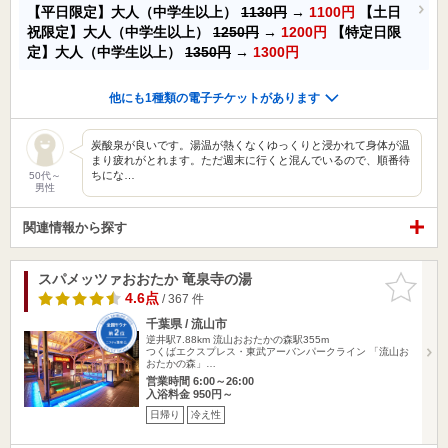
【平日限定】大人（中学生以上）
1130円
→
1100円
【土日
祝限定】大人（中学生以上）
1250円
→
1200円
【特定日限
定】大人（中学生以上）
1350円
→
1300円
他にも1種類の電子チケットがあります
炭酸泉が良いです。湯温が熱くなくゆっくりと浸かれて身体が温
まり疲れがとれます。ただ週末に行くと混んでいるので、順番待
ちにな…
50代～
男性
関連情報から探す
スパメッツァおおたか 竜泉寺の湯
お気に入
りに追加
4.6点
/ 367 件
千葉県 / 流山市
逆井駅7.88km
流山おおたかの森駅355m
つくばエクスプレス・東武アーバンパークライン 「流山お
おたかの森」…
営業時間 6:00～26:00
入浴料金 950円～
日帰り
冷え性