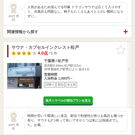
人気があるため混んでる印象 ドラゴンサウナは広くて入りやす
く、水風呂も問題なし。椅子もたくさんありととのい難民になら
ずに…
40代 男
性
関連情報から探す
サウナ・カプセルインクレスト松戸
お気に入
りに追加
4.0点
/ 5 件
千葉県 / 松戸市
逆井駅8.69km
松戸駅102m
JR常磐線松戸駅西口より 徒歩1分
営業時間
入浴料金 1,080円～
日帰り
宿泊
冷え性
楽天トラベルの宿泊プランを見る
時間が空いて暇潰しに来店、駅近で利便性が有りお風呂も幾つか
有り、サウナも2つ有って良いですが１つは私には熱過ぎでし
た。お風…
40代 男
性