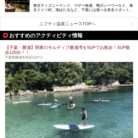
東京ディズニーランド、マザー牧場、鴨川シーワールド、東
今回は人気のこの施設の中でも、特におススメしたい3つの
京ドイツ村、海ほたるなど、千葉には遊べる有名スポットが
ポイントについて厳選してお届けします。読めばきっと、行
たくさん。そんな千葉県は温泉・スパもすごいんです！千葉
きたくなること間違いなし！
県で生まれ、千葉県で育ち、つい最近まで千葉在住だった私
がお勧めする、一度は入るべき千葉の温泉・スパ34選をま
ニフティ温泉ニュースTOPへ
とめました。
おすすめのアクティビティ情報
【千葉・勝浦】関東のモルディブ勝浦湾をSUPでお散歩！SUP散
歩120分！！
千葉県勝浦市串浜1227-2