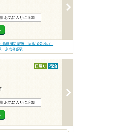
>
お気に入りに追加
る
・船橋周辺 駅近（徒歩10分以内）
駅
京成幕張駅
日帰り
宿泊
2件
>
お気に入りに追加
る