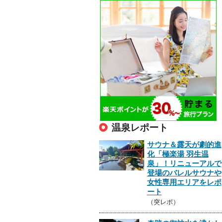
温泉レポート
サウナ＆露天が劇的進
化「極楽湯 羽生温
泉」！リニューアルで
登場のバレルサウナや
女性専用エリアをレポ
ート
（突レポ）