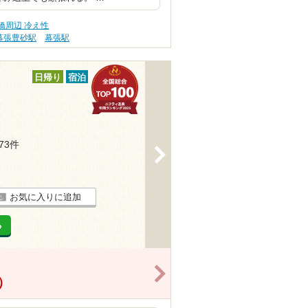
橋周辺 冷え性
幕張豊砂駅
幕張駅
日帰り
宿泊
273件
>
お気に入りに追加
る
>
）