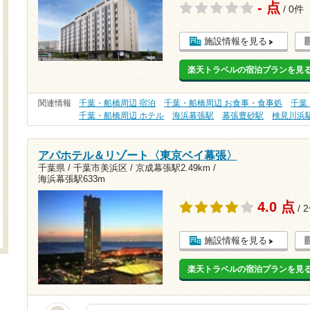
- 点
/ 0件
施設情報を見る
楽天トラベルの宿泊プランを見
関連情報
千葉・船橋周辺 宿泊
千葉・船橋周辺 お食事・食事処
千葉
千葉・船橋周辺 ホテル
海浜幕張駅
幕張豊砂駅
検見川浜
アパホテル＆リゾート〈東京ベイ幕張〉
千葉県 / 千葉市美浜区 /
京成幕張駅2.49km
/
海浜幕張駅633m
4.0 点
/ 
施設情報を見る
楽天トラベルの宿泊プランを見