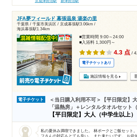
京成津田沼駅
新津田沼駅
JFA夢フィールド 幕張温泉 湯楽の里
千葉県 / 千葉市美浜区 /
京成幕張駅3.06km
/
海浜幕張駅1.34km
■営業時間 9:00～24:00
■入浴料 1,300円～
4.3 点
/ 
電子チケットあり
施設情報を見る
＜当日購入利用不可＞【平日限定】
電子チケット
「温熱房」＋レンタルタオルセット（無
【平日限定】大人（中学生以上
私の夏休み満喫できました。 林ポークとご飯セット。
フさんの対応もとても良い。 また来たいです。 お盆