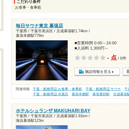
こだわり条件
お食事・食事処
毎日サウナ東京 幕張店
千葉県 / 千葉市美浜区 /
京成幕張駅1.74km
/
幕張本郷駅778m
■営業時間 0:00～24:00
■入浴料 1,300円～
- 点
/ 0件
施設情報を見る
関連情報
千葉・船橋周辺 お食事・食事処
千葉・船橋周辺 サウナ
千
千葉・船橋周辺 水風呂
幕張本郷駅
幕張豊砂駅
京成幕張
ホテルシュランザ MAKUHARI BAY
千葉県 / 千葉市美浜区 /
京成幕張駅1.91km
/
海浜幕張駅123m