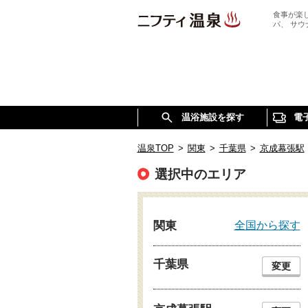
食事が楽
パ、 サ
温浴施設を探す
電
温泉TOP
>
関東
>
千葉県
>
京成幕張駅
選択中のエリア
全国から探す
関東
千葉県
変更