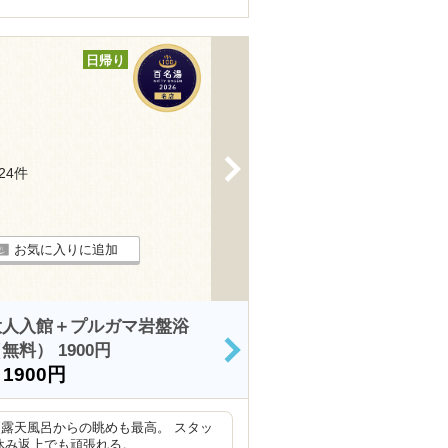
日帰り
>
424件
お気に入りに追加
大人入館＋プルガマ岩盤浴
料） 1900円
>
）
1900円
露天風呂からの眺めも最高。 スタッ
休み返上でも頑張れる。 …