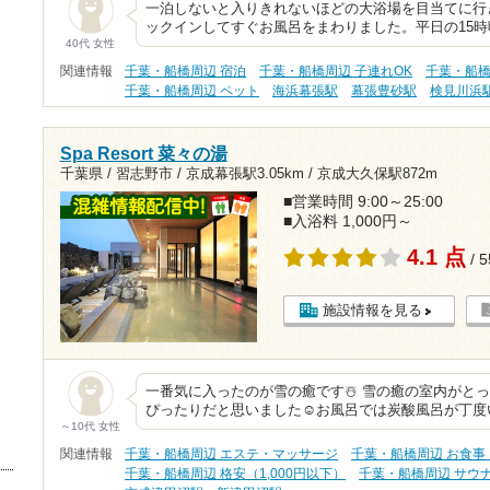
一泊しないと入りきれないほどの大浴場を目当てに行き
ックインしてすぐお風呂をまわりました。平日の15
40代 女性
関連情報
千葉・船橋周辺 宿泊
千葉・船橋周辺 子連れOK
千葉・船橋
千葉・船橋周辺 ペット
海浜幕張駅
幕張豊砂駅
検見川浜
Spa Resort 菜々の湯
千葉県 / 習志野市 /
京成幕張駅3.05km
/
京成大久保駅872m
■営業時間 9:00～25:00
■入浴料 1,000円～
4.1 点
/ 
施設情報を見る
一番気に入ったのが雪の癒です☃️ 雪の癒の室内がと
ぴったりだと思いました☺️お風呂では炭酸風呂が丁
～10代 女性
関連情報
千葉・船橋周辺 エステ・マッサージ
千葉・船橋周辺 お食事
千葉・船橋周辺 格安（1,000円以下）
千葉・船橋周辺 サウ