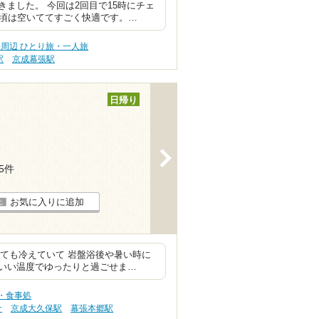
ました。 今回は2回目で15時にチェ
時頃は空いててすごく快適です。…
周辺 ひとり旅・一人旅
駅
京成幕張駅
日帰り
>
55件
お気に入りに追加
っても冷えていて 岩盤浴後や暑い時に
度いい温度でゆったりと過ごせま…
・食事処
ナ
京成大久保駅
幕張本郷駅