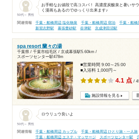
お手軽なお値段で高コスパ！ 高濃度炭酸泉と暑いサウ
く漫画もあるのでゆっくり出来ます♪
50代～ 男性
関連情報
千葉・船橋周辺 塩化物泉
千葉・船橋周辺 宿泊
千葉・船橋
新習志野駅
幕張豊砂駅
谷津駅
京成津田沼駅
spa resort 蘭々の湯
千葉県 / 千葉市稲毛区 /
京成幕張駅5.60km
/
スポーツセンター駅478m
■営業時間 9:00～25:00
■入浴料 1,000円～
4.1 点
/ 
施設情報を見る
ロウリュウ良いよ
50代～ 男性
関連情報
千葉・船橋周辺 カップル
千葉・船橋周辺 ひとり旅・一人旅
千葉・船橋周辺 エステ・マッサージ
スポーツセンター駅