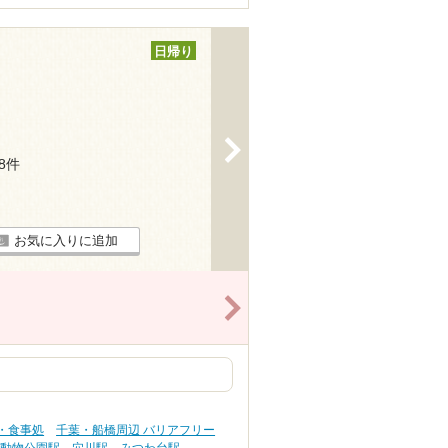
日帰り
>
78件
お気に入りに追加
>
・食事処
千葉・船橋周辺 バリアフリー