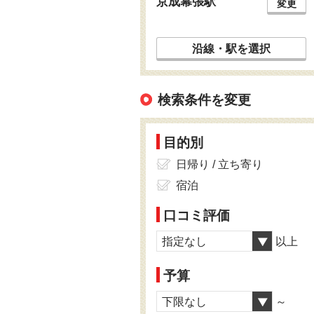
京成幕張駅
変更
沿線・駅を選択
検索条件を変更
目的別
日帰り / 立ち寄り
宿泊
口コミ評価
指定なし
以上
予算
下限なし
～