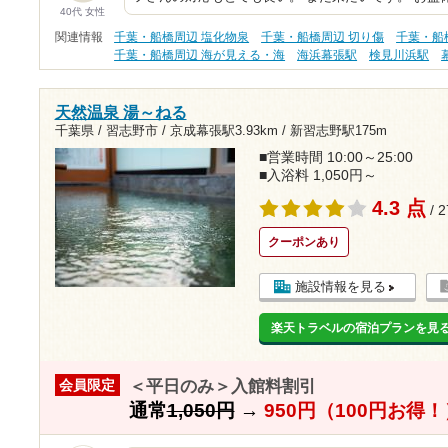
40代 女性
関連情報
千葉・船橋周辺 塩化物泉
千葉・船橋周辺 切り傷
千葉・船
千葉・船橋周辺 海が見える・海
海浜幕張駅
検見川浜駅
天然温泉 湯～ねる
千葉県 / 習志野市 /
京成幕張駅3.93km
/
新習志野駅175m
■営業時間 10:00～25:00
■入浴料 1,050円～
4.3 点
/ 
クーポンあり
施設情報を見る
楽天トラベルの宿泊プランを見
＜平日のみ＞入館料割引
会員限定
通常
1,050円
→
950円（100円お得！