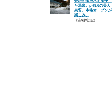
奇跡の御神水を沸かし
た温泉。pH9.6の美人
泉質。本格オープンが
楽しみ。
（温泉探訪記）