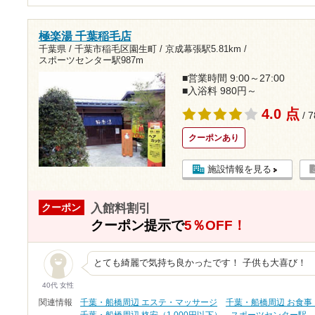
極楽湯 千葉稲毛店
千葉県 / 千葉市稲毛区園生町 /
京成幕張駅5.81km
/
スポーツセンター駅987m
■営業時間 9:00～27:00
■入浴料 980円～
4.0 点
/ 
クーポンあり
施設情報を見る
入館料割引
クーポン
クーポン提示で
5％OFF！
とても綺麗で気持ち良かったです！ 子供も大喜び！
40代 女性
関連情報
千葉・船橋周辺 エステ・マッサージ
千葉・船橋周辺 お食事