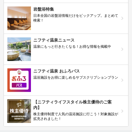
岩盤浴特集
日本全国の岩盤浴情報だけをピックアップ。まとめて
検索！
ニフティ温泉ニュース
温泉にもっと行きたくなる！お得な情報を掲載中
ニフティ温泉 おふろパス
温浴施設をお得に楽しめるサブスクリプションプラン
【ニフティライフスタイル株主優待のご案
内】
株主優待制度で人気の温浴施設に行こう！対象施設が
拡充されました！