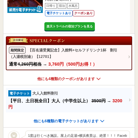
日帰り
宿泊
水風呂
電子チケットあり
クーポンあり
楽天トラベルの宿泊プランを見る
【百名湯受賞記念】入館料+セルフドリンク1杯 割引
期間限定
（入湯税別途）【12701】
通常
4,260円相当
→
3,760円（500円お得！）
他にも4種類のクーポンがあります
大人入館料割引
電子チケット
【平日、土日祝全日】大人（中学生以上）
3500円
→
3200
円
他にも6種類の電子チケットがあります
1度は行くべき施設。屋上の足湯×横浜夜景は、絶景！！！ Faceb