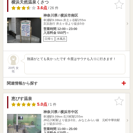
横浜天然温泉くさつ
お気に入
りに追加
3.6点
/ 26 件
神奈川県 / 横浜市南区
幸浦駅9.08km
井土ヶ谷駅255m
京浜急行 井土ヶ谷より徒歩5分
営業時間 12:00～23:00
入浴料金 550円～
日帰り
水風呂
熱湯がとても良かったです 今度はサウナも入りに行きます！
20代 女
性
関連情報から探す
恵びす温泉
お気に入
りに追加
5.0点
/ 1 件
神奈川県 / 横浜市中区
幸浦駅9.09km
石川町駅255m
JR石川町駅より徒歩3分。みなとみらい線 元町中華街駅
より徒歩10分…
営業時間 11:00～25:00
入浴料金 570円～