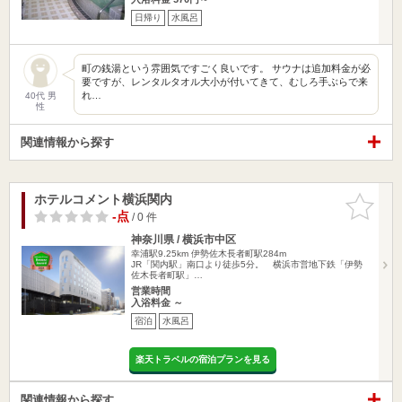
日帰り
水風呂
町の銭湯という雰囲気ですごく良いです。 サウナは追加料金が必
要ですが、レンタルタオル大小が付いてきて、むしろ手ぶらで来
れ…
40代 男
性
関連情報から探す
ホテルコメント横浜関内
お気に入
りに追加
-点
/ 0 件
神奈川県 / 横浜市中区
幸浦駅9.25km
伊勢佐木長者町駅284m
JR「関内駅」南口より徒歩5分。 横浜市営地下鉄「伊勢
佐木長者町駅」…
営業時間
入浴料金 ～
宿泊
水風呂
楽天トラベルの宿泊プランを見る
関連情報から探す