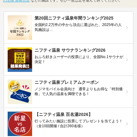
の王様 港南台店
などの施設です。ぜひ一度は足を運んでみてください。
第20回ニフティ温泉年間ランキング2025
全国約2.2万件の中から頂点に選ばれた、2025年の人
気施設は…
ニフティ温泉 サウナランキング2026
おふろ好きユーザーの投票により、全国No.1サウナが
決定！
ニフティ温泉プレミアムクーポン
ノジマモバイル会員向け 通常よりもお得な「特別価
格」で人気の温泉を満喫できる！
【ニフティ温泉 百名湯2026】
行ってみたい施設に投票してプレゼントを当てよう！
（全10回開催 / 合計260名様）