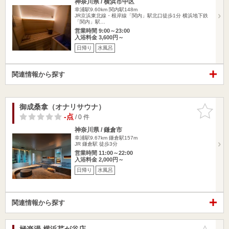
神奈川県 / 横浜市中区
幸浦駅9.60km
関内駅148m
JR京浜東北線・根岸線「関内」駅北口徒歩1分 横浜地下鉄
「関内」駅…
営業時間 9:00～23:00
入浴料金 3,600円～
日帰り
水風呂
関連情報から探す
御成桑拿（オナリサウナ）
お気に入
りに追加
-点
/ 0 件
神奈川県 / 鎌倉市
幸浦駅9.67km
鎌倉駅157m
JR 鎌倉駅 徒歩3分
営業時間 11:00～22:00
入浴料金 2,000円～
日帰り
水風呂
関連情報から探す
極楽湯 横浜芹が谷店
お気に入