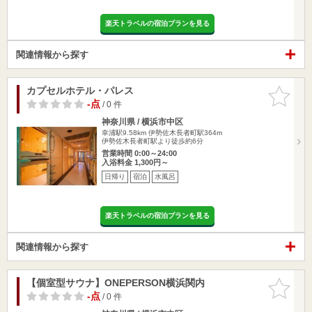
楽天トラベルの宿泊プランを見る
関連情報から探す
カプセルホテル・パレス
お気に入
りに追加
-点
/ 0 件
神奈川県 / 横浜市中区
幸浦駅9.58km
伊勢佐木長者町駅364m
伊勢佐木長者町駅より徒歩約6分
営業時間 0:00～24:00
入浴料金 1,300円～
日帰り
宿泊
水風呂
楽天トラベルの宿泊プランを見る
関連情報から探す
【個室型サウナ】ONEPERSON横浜関内
お気に入
りに追加
-点
/ 0 件