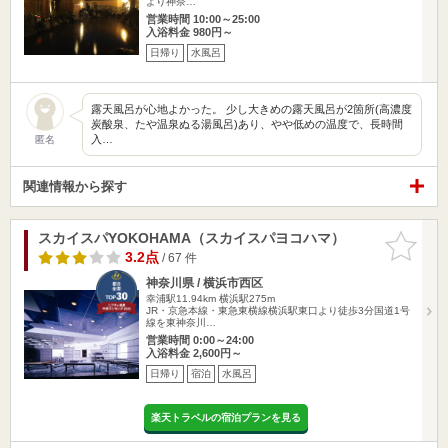
より神奈…
営業時間 10:00～25:00
入浴料金 980円～
日帰り
水風呂
露天風呂が心地よかった。 少し大きめの露天風呂が2箇所(高濃度
炭酸泉、たや温泉ぬる湯風呂)あり、やや低めの温度で、長時間
入…
匿名
関連情報から探す
スカイスパYOKOHAMA（スカイスパヨコハマ）
お気に入
りに追加
3.2点
/ 67 件
神奈川県 / 横浜市西区
幸浦駅11.94km
横浜駅275m
JR・京急本線・東急東横線横浜駅東口より徒歩3分国道1号
線を東神奈川…
営業時間 0:00～24:00
入浴料金 2,600円～
日帰り
宿泊
水風呂
楽天トラベルの宿泊プランを見る