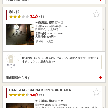
利世館
お気に入
りに追加
3.1点
/ 8 件
神奈川県 / 横浜市中区
幸浦駅9.25km
阪東橋駅419m
阪東橋駅より徒歩8分
営業時間 14:00～23:15
入浴料金 570円～
日帰り
水風呂
横浜の裏道を感じられる歴史があるいい公衆浴場です。後世に是
非残して欲しい歴史財産です。
40代 男
性
関連情報から探す
HARE-TABI SAUNA & INN YOKOHAMA
お気に入
りに追加
4.5点
/ 6 件
神奈川県 / 横浜市中区
幸浦駅9.35km
石川町駅401m
JR石川町駅 北口より徒歩5分 みなとみらい線 元町・中華