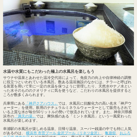
水温や水質にもこだわった極上の水風呂を楽しもう
サウナや温泉とあわせた温冷交代浴によって、免疫力の向上や自律神経の調整
に役立つといわれている水風呂。数ある温浴施設のなかには、チラ―と呼ばれ
る装置を用いて常に一定の水温を保つように管理したり、天然水やナノ水とい
った水そのもののクオリティに気を使うなど、こだわりの水風呂を提供すると
ころが数多くみられます。
兵庫県にある
「神戸クアハウス」
では、水風呂に抗酸化力の高い名水「神戸ウ
ォーター」を使用。飲用のナチュラルミネラルウォーターとして販売もされて
いる上質な水が毎分50リットルの勢いで放流されています。また、神奈川県横
浜市の
「満天の湯」
では、爽快感のある「ミント水風呂」という一風変わった
水風呂が楽しめます。
幸浦駅の水風呂が楽しめる温泉、日帰り温泉、スーパー銭湯の中でも特に人気
があるのは、
横浜市 市営プール 金沢プール（リネツ金沢）
、
亀遊舘
、
おふろ