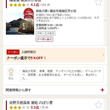
りに追加
4.1点
/ 161 件
神奈川県 / 横浜市港南区芹が谷
幸浦駅9.78km
東戸塚駅1.56km
JR横須賀線 東戸塚駅より上大岡行きバス利用10分、平戸
下車徒歩3分…
営業時間 9:00～26:00
入浴料金 1,050円～
日帰り
水風呂
クーポンあり
入館料割引
クーポン
クーポン提示で
5％OFF！
施設が充実。 食事、散髪、マッサージなどの他に、ゲームコーナ
ー、貸座敷、お土産販売がある。 サービスも良い。 私が行っ
た…
匿名
関連情報から探す
佐野天然温泉 湯処 のぼり雲
お気に入
りに追加
3.3点
/ 75 件