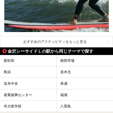
おすすめのアクティビティをもっと見る
金沢シーサイドＬの駅から同じテーマで探す
新杉田
南部市場
鳥浜
並木北
並木中央
幸浦
産業振興センター
福浦
市大医学部
八景島