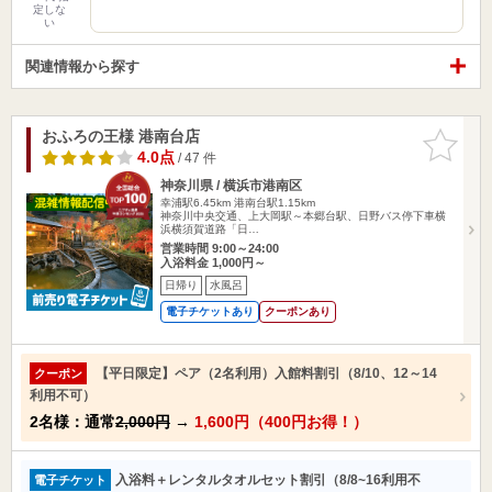
定しな
い
関連情報から探す
おふろの王様 港南台店
お気に入
りに追加
4.0点
/ 47 件
神奈川県 / 横浜市港南区
幸浦駅6.45km
港南台駅1.15km
神奈川中央交通、上大岡駅～本郷台駅、日野バス停下車横
浜横須賀道路「日…
営業時間 9:00～24:00
入浴料金 1,000円～
日帰り
水風呂
電子チケットあり
クーポンあり
【平日限定】ペア（2名利用）入館料割引（8/10、12～14
クーポン
利用不可）
2名様：通常
2,000円
→
1,600円（400円お得！）
入浴料＋レンタルタオルセット割引（8/8~16利用不
電子チケット