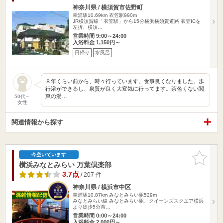
神奈川県 / 横須賀市佐野町
幸浦駅10.69km
衣笠駅990m
JR横須賀線「衣笠駅」から15分横浜横須賀道路 衣笠ICを
左折、横須…
営業時間 9:00～24:00
入浴料金 1,150円～
日帰り
水風呂
８年くらい前から、時々行っています。食事良くなりました。歩
行浴ができるし、泉質が良く大変気に行ってます。茶色くない関
東の湯…
50代～
女性
関連情報から探す
お気に入
今空いています
りに追加
横浜みなとみらい 万葉倶楽部
3.7点
/ 207 件
神奈川県 / 横浜市中区
幸浦駅10.87km
みなとみらい駅529m
みなとみらい線 みなとみらい駅、クイーンズスクエア横浜
より徒歩5分首…
営業時間 0:00～24:00
入浴料金 2,000円～