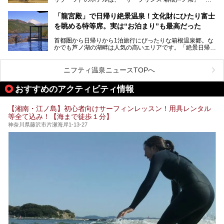
など、“非日常”を味わえるスーパー銭湯が数多く揃っていま
ノ湖畔 蛸川温泉 龍宮殿」「箱根湯の花プリンスホテル」
す。しかし、選択肢が多いからこそ「どの施設か迷ってしま
「箱根仙石原プリンスホテル」と4軒あり、今回ご紹介する
う」という人も多いはず。
「龍宮殿」で日帰り絶景温泉！文化財にひたり富士
「ザ・プリンス 箱根芦ノ湖」は、その中でもフラッグシッ
を眺める特等席。実は“お泊まり”も最高だった
プ（旗艦）に位置づけられる特別なホテルです。
そこで今回は、神奈川県内の人気施設26選を「安さ」「岩
盤浴・漫画の充実度」「景色の良さ」「高級感」「深夜営
首都圏から日帰りから1泊旅行にぴったりな箱根温泉郷。な
昭和の日本を代表する建築家の一人、村野藤吾が芦ノ湖の畔
業」「駅近」など、目的別に厳選して紹介します。
かでも芦ノ湖の湖畔は人気の高いエリアです。「絶景日帰り
に建てた桃源郷のようなホテルがここ。自家源泉の温泉や、
今の気分にぴったりの施設を見つけて、最高のリフレッシュ
温泉 龍宮殿本館」は、露天風呂から芦ノ湖と富士山の両方
こだわりぬいた食もあわせて、このホテルの魅力をレポート
時間を過ごす参考にしていただけますと幸いです。
が楽しめるまさに眺望自慢の日帰り温泉。
します。
ニフティ温泉ニュースTOPへ
そしてここは全24室の「箱根 芦ノ湖畔蛸川温泉 龍宮殿」と
───
して宿泊もできます。宿泊者は「龍宮殿本館」の営業時間に
提供元：株式会社西武・プリンスホテルズワールドワイド
おすすめのアクティビティ情報
加えて、朝6時からの宿泊者専用時間帯にも「龍宮殿本館」
【PR】
のお風呂が利用できます。
この記事はザ・プリンス 箱根芦ノ湖のPR記事です。
【湘南・江ノ島】初心者向けサーフィンレッスン！用具レンタル
今回は日帰り温泉としての「絶景日帰り温泉 龍宮殿本館
等全て込み！【海まで徒歩１分】
（以下、龍宮殿本館）」と、旅館としての「箱根 芦ノ湖畔
蛸川温泉 龍宮殿（以下、龍宮殿）」の両方の魅力をたっぷ
神奈川県藤沢市片瀬海岸1-13-27
りお伝えします！
ここは箱根神社、九頭龍神社、白龍神社、箱根元宮と箱根の
4つの神社に囲まれたパワースポットです。
───
提供元：株式会社西武・プリンスホテルズワールドワイド
【PR】
この記事は箱根 芦ノ湖畔蛸川温泉 龍宮殿のPR記事です。