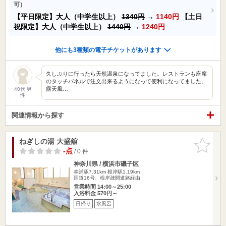
可）
【平日限定】大人（中学生以上）
1340円
→
1140円
【土日
祝限定】大人（中学生以上）
1440円
→
1240円
他にも3種類の電子チケットがあります
久しぶりに行ったら天然温泉になってました。レストランも座席
のタッチパネルで注文出来るようになって便利になってました。
露天風…
40代 男
性
関連情報から探す
ねぎしの湯 大盛舘
お気に入
りに追加
-点
/ 0 件
神奈川県 / 横浜市磯子区
幸浦駅7.31km
根岸駅1.19km
国道16号、根岸疎開道路経由
営業時間 14:00～25:00
入浴料金 570円～
日帰り
水風呂