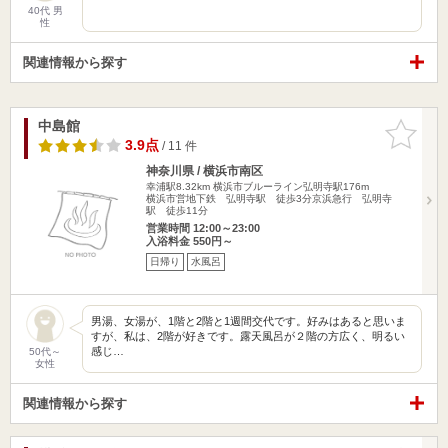
40代 男
性
関連情報から探す
中島館
お気に入
りに追加
3.9点
/ 11 件
神奈川県 / 横浜市南区
幸浦駅8.32km
横浜市ブルーライン弘明寺駅176m
横浜市営地下鉄 弘明寺駅 徒歩3分京浜急行 弘明寺
駅 徒歩11分
営業時間 12:00～23:00
入浴料金 550円～
日帰り
水風呂
男湯、女湯が、1階と2階と1週間交代です。好みはあると思いま
すが、私は、2階が好きです。露天風呂が２階の方広く、明るい
感じ…
50代～
女性
関連情報から探す