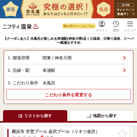
購入済チケットはこちら
ログイン
履歴
メニュー
【クーポンあり】水風呂が楽しめる幸浦駅(神奈川県)近くの温泉、日帰り温泉、スーパ
ー銭湯おすすめ
1. 都道府県
関東 / 神奈川県
2. 沿線・駅
幸浦駅
3. こだわり条件
水風呂
こだわり条件を変更する
リストから探す
地図から探す
横浜市 市営プール 金沢プール（リネツ金沢）
お気に入
りに追加