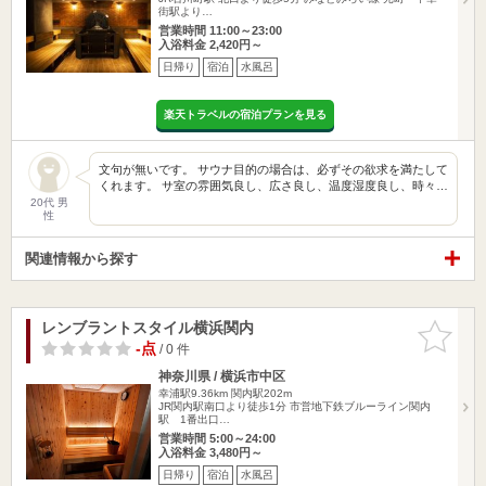
街駅より…
営業時間 11:00～23:00
入浴料金 2,420円～
日帰り
宿泊
水風呂
楽天トラベルの宿泊プランを見る
文句が無いです。 サウナ目的の場合は、必ずその欲求を満たして
くれます。 サ室の雰囲気良し、広さ良し、温度湿度良し、時々…
20代 男
性
関連情報から探す
レンブラントスタイル横浜関内
お気に入
りに追加
-点
/ 0 件
神奈川県 / 横浜市中区
幸浦駅9.36km
関内駅202m
JR関内駅南口より徒歩1分 市営地下鉄ブルーライン関内
駅 1番出口…
営業時間 5:00～24:00
入浴料金 3,480円～
日帰り
宿泊
水風呂