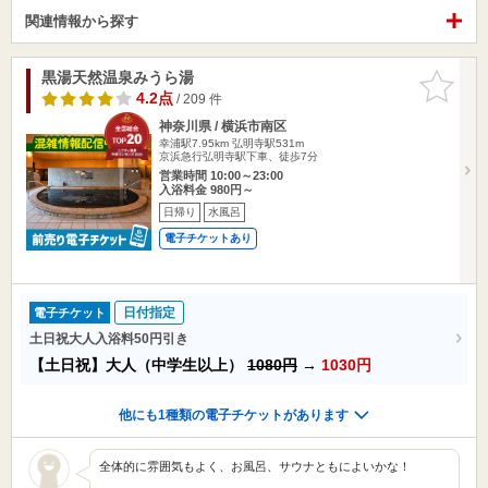
関連情報から探す
黒湯天然温泉みうら湯
お気に入
りに追加
4.2点
/ 209 件
神奈川県 / 横浜市南区
幸浦駅7.95km
弘明寺駅531m
京浜急行弘明寺駅下車、徒歩7分
営業時間 10:00～23:00
入浴料金 980円～
日帰り
水風呂
電子チケットあり
日付指定
電子チケット
土日祝大人入浴料50円引き
【土日祝】大人（中学生以上）
1080円
→
1030円
他にも1種類の電子チケットがあります
全体的に雰囲気もよく、お風呂、サウナともによいかな！