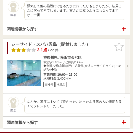
浮気して他の施設にできるたびに行ったりもしましたが、結局こ
こに戻ってきてしまいます。古さが目立つようにもなってます
が、一番…
匿名
関連情報から探す
シーサイド・スパ八景島（閉館しました）
お気に入
りに追加
3.1点
/ 22 件
神奈川県 / 横浜市金沢区
幸浦駅1.83km
八景島駅192m
◆金沢八景(京浜急行)～八景島(金沢シーサイドライン)～徒
歩2分◆新…
営業時間 10:00～23:00
入浴料金 1,400円～
日帰り
水風呂
なんか、適度にすいてて良かった。思ったより店の人の態度も良
くてフレンドリーだった。
匿名
関連情報から探す