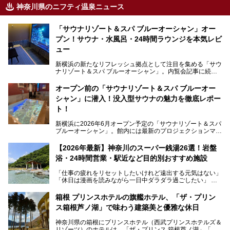
神奈川県のニフティ温泉ニュース
「サウナリゾート＆スパ ブルーオーシャン」オー
プン！サウナ・水風呂・24時間ラウンジを本気レビ
ュー
新横浜の新たなリフレッシュ拠点として注目を集める「サウ
ナリゾート＆スパ ブルーオーシャン」。内覧会記事に続
き、今回は実際に体験してみたリアルな様子をレポートしま
す。サウナや水風呂の気持ちよさはもちろん、リラックスス
オープン前の「サウナリゾート＆スパ ブルーオー
ペースの過ごしやすさまで徹底チェック。新横浜エリアで日
シャン」に潜入！没入型サウナの魅力を徹底レポー
常の疲れをリセットしたい人、ライブやスポーツ観戦遠征組
は必見です。
ト！
新横浜に2026年6月オープン予定の「サウナリゾート＆スパ
ブルーオーシャン」。館内には最新のプロジェクションマッ
ピングが多用され、まるで世界を旅しているかのような圧倒
的な“没入感（イマーシブ）”を体験できます。
【2026年最新】神奈川のスーパー銭湯26選！岩盤
浴・24時間営業・駅近など目的別おすすめ施設
「仕事の疲れをリセットしたいけれど遠出する元気はない」
今回は、そんな大注目の施設に一足先にお邪魔し、その全貌
「休日は漫画を読みながら一日中ダラダラ過ごしたい」
を見学させていただきました！
「子ども連れでも気兼ねなく、家事を忘れてリフレッシュし
たい」
サウナ室の中に咲き誇る桜、魚たちが泳ぐ水風呂、そしてバ
箱根 プリンスホテルの旗艦ホテル、「ザ・プリン
リのビーチを思わせる休憩スペース…。驚きの連続だった館
ス箱根芦ノ湖」で味わう建築美と優雅な休日
そんな「癒やされたい」という願いを叶えてくれるのが、神
内の様子をレポートします！
奈川県のスーパー銭湯。
神奈川県の箱根にプリンスホテル（西武プリンスホテルズ＆
神奈川県には、サウナや岩盤浴、一日中遊べるエンタメ施設
リゾーツ）のホテルは、「ザ・プリンス 箱根芦ノ湖」「芦