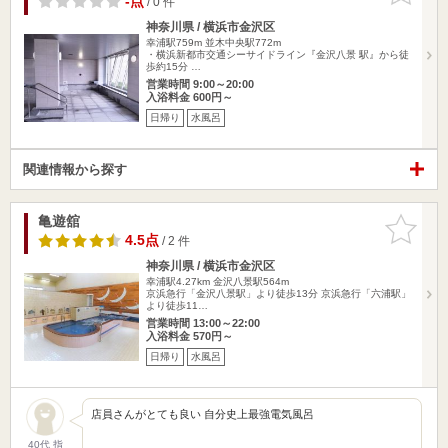
-点
/ 0 件
神奈川県 / 横浜市金沢区
幸浦駅759m
並木中央駅772m
・横浜新都市交通シーサイドライン『金沢八景 駅』から徒
歩約15分 …
営業時間 9:00～20:00
入浴料金 600円～
日帰り
水風呂
関連情報から探す
亀遊舘
お気に入
りに追加
4.5点
/ 2 件
神奈川県 / 横浜市金沢区
幸浦駅4.27km
金沢八景駅564m
京浜急行「金沢八景駅」より徒歩13分 京浜急行「六浦駅」
より徒歩11…
営業時間 13:00～22:00
入浴料金 570円～
日帰り
水風呂
店員さんがとても良い 自分史上最強電気風呂
40代 指