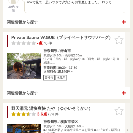
ookで見て、思いつきで夕方からお邪魔しました。 ロッカ…
20代 女
性
関連情報から探す
Private Sauna VAGUE（プライベートサウナバーグ）
お気に入
りに追加
-点
/ 0 件
神奈川県 / 鎌倉市
幸浦駅10.90km
長谷駅205m
江ノ電「長谷」駅 徒歩4分 JR「鎌倉」駅 徒歩18分 当
施設に…
営業時間 10:30～17:30
入浴料金 15,840円～
日帰り
水風呂
関連情報から探す
野天湯元 湯快爽快 たや（ゆかいそうかい）
お気に入
りに追加
3.6点
/ 74 件
神奈川県 / 横浜市栄区
幸浦駅11.08km
大船駅1.96km
■JR本郷台駅より無料送迎バスを運行 ■JR「大船」駅西口