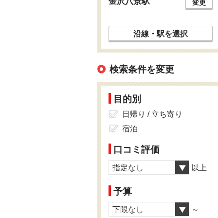
金沢八景駅
変更
沿線・駅を選択
検索条件を変更
目的別
日帰り / 立ち寄り
宿泊
口コミ評価
指定なし
以上
予算
下限なし
～