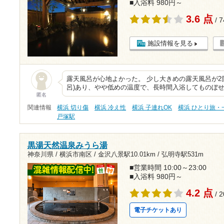
■入浴料 980円～
3.6 点
/ 
施設情報を見る
露天風呂が心地よかった。 少し大きめの露天風呂が2
呂)あり、やや低めの温度で、長時間入浴してものぼせ
匿名
関連情報
横浜 切り傷
横浜 冷え性
横浜 子連れOK
横浜 ひとり旅・
戸塚駅
黒湯天然温泉みうら湯
神奈川県 / 横浜市南区 /
金沢八景駅10.01km
/
弘明寺駅531m
■営業時間 10:00～23:00
■入浴料 980円～
4.2 点
/ 
電子チケットあり