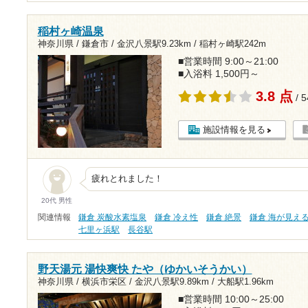
稲村ヶ崎温泉
神奈川県 / 鎌倉市 /
金沢八景駅9.23km
/
稲村ヶ崎駅242m
■営業時間 9:00～21:00
■入浴料 1,500円～
3.8 点
/ 
施設情報を見る
疲れとれました！
20代 男性
関連情報
鎌倉 炭酸水素塩泉
鎌倉 冷え性
鎌倉 絶景
鎌倉 海が見え
七里ヶ浜駅
長谷駅
野天湯元 湯快爽快 たや（ゆかいそうかい）
神奈川県 / 横浜市栄区 /
金沢八景駅9.89km
/
大船駅1.96km
■営業時間 10:00～25:00