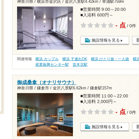
神奈川県 / 横浜市金沢区 /
金沢八景駅4.42km
/
幸浦駅759m
■営業時間 9:00～20:00
■入浴料 600円～
- 点
/ 0件
施設情報を見る
関連情報
横浜 カップル
横浜 子連れOK
横浜 ひとり旅・一人旅
横
産業振興センター駅
並木北駅
御成桑拿（オナリサウナ）
神奈川県 / 鎌倉市 /
金沢八景駅6.62km
/
鎌倉駅157m
■営業時間 11:00～22:00
■入浴料 2,000円～
- 点
/ 0件
施設情報を見る