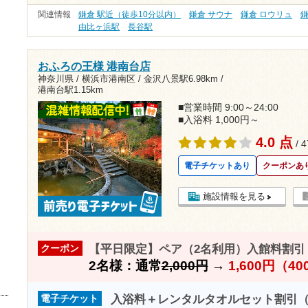
関連情報
鎌倉 駅近（徒歩10分以内）
鎌倉 サウナ
鎌倉 ロウリュ
鎌
由比ヶ浜駅
長谷駅
おふろの王様 港南台店
神奈川県 / 横浜市港南区 /
金沢八景駅6.98km
/
港南台駅1.15km
■営業時間 9:00～24:00
■入浴料 1,000円～
4.0 点
/ 
電子チケットあり
クーポンあ
施設情報を見る
【平日限定】ペア（2名利用）入館料割引（8
クーポン
2名様：通常
2,000円
→
1,600円（4
入浴料＋レンタルタオルセット割引（8
電子チケット