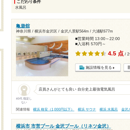
こだわり条件
水風呂
亀遊舘
神奈川県 / 横浜市金沢区 /
金沢八景駅564m
/
六浦駅677m
■営業時間 13:00～22:00
■入浴料 570円～
4.5 点
/ 
施設情報を見る
店員さんがとても良い 自分史上最強電気風呂
40代 指定し
ない
関連情報
横浜 格安（1,000円以下）
横浜 サウナ
横浜 水風呂
金沢
横浜市 市営プール 金沢プール（リネツ金沢）