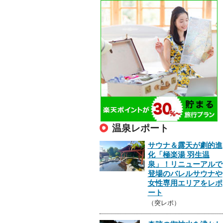
温泉レポート
サウナ＆露天が劇的進
化「極楽湯 羽生温
泉」！リニューアルで
登場のバレルサウナや
女性専用エリアをレポ
ート
（突レポ）