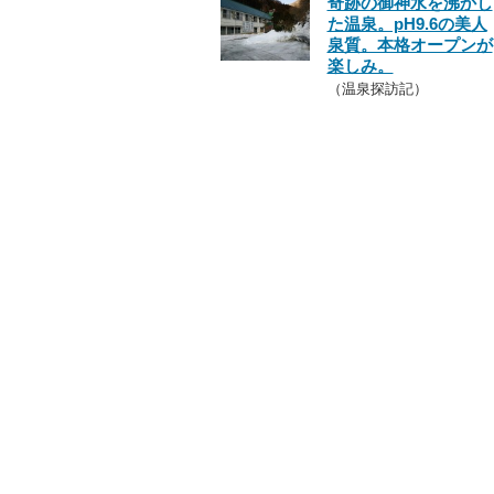
奇跡の御神水を沸かし
た温泉。pH9.6の美人
泉質。本格オープンが
楽しみ。
（温泉探訪記）