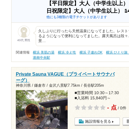
【平日限定】大人（中学生以上
日祝限定】大人（中学生以上）
1
他にも3種類の電子チケットがあります
久しぶりに行ったら天然温泉になってました。レスト
るようになって便利になってました。露天風呂は段々
40代 男性
景…
関連情報
横浜 美肌の湯
横浜 冷え性
横浜 子連れOK
横浜 ひとり旅
港南中央駅
Private Sauna VAGUE（プライベートサウナバ
ーグ）
神奈川県 / 鎌倉市 /
金沢八景駅7.75km
/
長谷駅205m
■営業時間 10:30～17:30
■入浴料 15,840円～
- 点
/ 0件
施設情報を見る