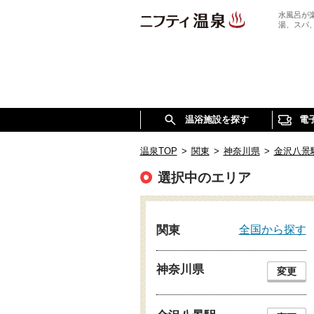
水風呂が
湯、スパ
温浴施設を探す
電
温泉TOP
>
関東
>
神奈川県
>
金沢八景
選択中のエリア
全国から探す
関東
神奈川県
変更