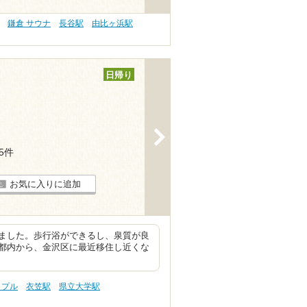
鎌倉 サウナ
長谷駅
由比ヶ浜駅
日帰り
>
75件
お気に入りに追加
ました。歩行浴ができるし、泉質が良
都内から、金沢区に最近移住し近くな
ップル
衣笠駅
県立大学駅