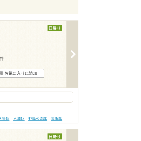
日帰り
>
2件
お気に入りに追加
八景駅
六浦駅
野島公園駅
追浜駅
日帰り