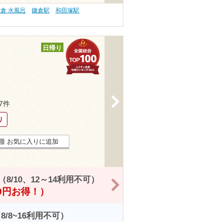
倉 水風呂
鎌倉駅
和田塚駅
日帰り
>
47件
り
お気に入りに追加
/10、12～14利用不可）
>
00円お得！）
/8~16利用不可）