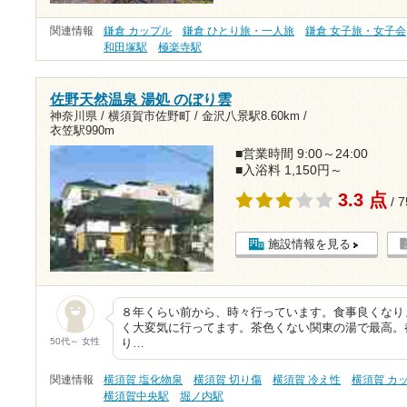
関連情報
鎌倉 カップル
鎌倉 ひとり旅・一人旅
鎌倉 女子旅・女子会
和田塚駅
極楽寺駅
佐野天然温泉 湯処 のぼり雲
神奈川県 / 横須賀市佐野町 /
金沢八景駅8.60km
/
衣笠駅990m
■営業時間 9:00～24:00
■入浴料 1,150円～
3.3 点
/ 
施設情報を見る
８年くらい前から、時々行っています。食事良くなり
く大変気に行ってます。茶色くない関東の湯で最高。
50代～ 女性
り…
関連情報
横須賀 塩化物泉
横須賀 切り傷
横須賀 冷え性
横須賀 カ
横須賀中央駅
堀ノ内駅