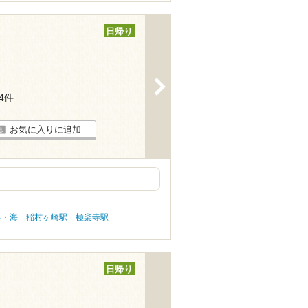
日帰り
>
54件
お気に入りに追加
る・海
稲村ヶ崎駅
極楽寺駅
日帰り