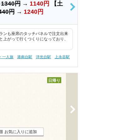
）
1340円
→
1140円
【土
>
440円
→
1240円
ランも座席のタッチパネルで注文出来
と上がって行くつくりになっており、
・一人旅
港南台駅
洋光台駅
上永谷駅
日帰り
>
お気に入りに追加