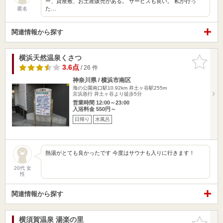
ー、貸座敷、お土産販売がある。 サービスも良い。 私が行っ
た…
匿名
関連情報から探す
横浜天然温泉くさつ
お気に入
りに追加
3.6点
/ 26 件
神奈川県 / 横浜市南区
海の公園南口駅10.92km
井土ヶ谷駅255m
京浜急行 井土ヶ谷より徒歩5分
営業時間 12:00～23:00
入浴料金 550円～
日帰り
水風呂
熱湯がとても良かったです 今度はサウナも入りに行きます！
20代 女
性
関連情報から探す
横須賀温泉 湯楽の里
お気に入