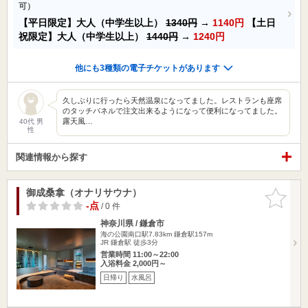
可）
【平日限定】大人（中学生以上）
1340円
→
1140円
【土日
祝限定】大人（中学生以上）
1440円
→
1240円
他にも3種類の電子チケットがあります
久しぶりに行ったら天然温泉になってました。レストランも座席
のタッチパネルで注文出来るようになって便利になってました。
露天風…
40代 男
性
関連情報から探す
御成桑拿（オナリサウナ）
お気に入
りに追加
-点
/ 0 件
神奈川県 / 鎌倉市
海の公園南口駅7.83km
鎌倉駅157m
JR 鎌倉駅 徒歩3分
営業時間 11:00～22:00
入浴料金 2,000円～
日帰り
水風呂