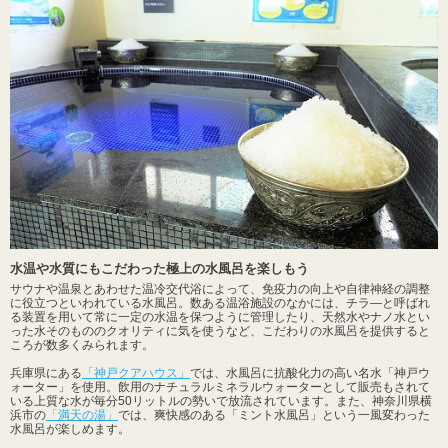
水温や水質にもこだわった極上の水風呂を楽しもう
サウナや温泉とあわせた温冷交代浴によって、免疫力の向上や自律神経の調整
に役立つといわれている水風呂。数ある温浴施設のなかには、チラ―と呼ばれ
る装置を用いて常に一定の水温を保つように管理したり、天然水やナノ水とい
った水そのもののクオリティに気を使うなど、こだわりの水風呂を提供すると
ころが数多くみられます。
兵庫県にある
「神戸クアハウス」
では、水風呂に抗酸化力の高い名水「神戸ウ
ォーター」を使用。飲用のナチュラルミネラルウォーターとして販売もされて
いる上質な水が毎分50リットルの勢いで放流されています。また、神奈川県横
浜市の
「満天の湯」
では、爽快感のある「ミント水風呂」という一風変わった
水風呂が楽しめます。