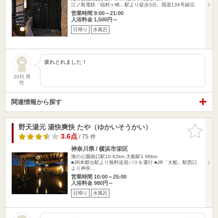
江ノ島電鉄「稲村ヶ崎」駅より徒歩3分。国道134号線沿
営業時間 9:00～21:00
入浴料金 1,500円～
日帰り
水風呂
疲れとれました！
20代 男
性
関連情報から探す
野天湯元 湯快爽快 たや（ゆかいそうかい）
お気に入
りに追加
3.6点
/ 75 件
神奈川県 / 横浜市栄区
海の公園南口駅10.62km
大船駅1.96km
■JR本郷台駅より無料送迎バスを運行 ■JR「大船」駅西口
より神奈…
営業時間 10:00～25:00
入浴料金 980円～
日帰り
水風呂