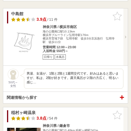
中島館
お気に入
りに追加
3.9点
/ 11 件
神奈川県 / 横浜市南区
海の公園南口駅10.13km
横浜市ブルーライン弘明寺駅176m
横浜市営地下鉄 弘明寺駅 徒歩3分京浜急行 弘明寺
駅 徒歩11分
営業時間 12:00～23:00
入浴料金 550円～
日帰り
水風呂
男湯、女湯が、1階と2階と1週間交代です。好みはあると思いま
すが、私は、2階が好きです。露天風呂が２階の方広く、明るい
感じ…
50代～
女性
関連情報から探す
稲村ヶ崎温泉
お気に入
りに追加
3.8点
/ 54 件
神奈川県 / 鎌倉市
海の公園南口駅10.48km
稲村ヶ崎駅242m