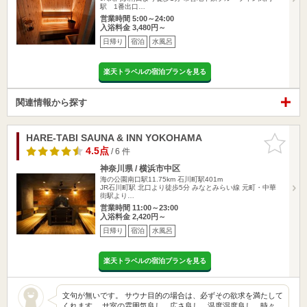
駅 1番出口…
営業時間 5:00～24:00
入浴料金 3,480円～
日帰り
宿泊
水風呂
楽天トラベルの宿泊プランを見る
関連情報から探す
HARE-TABI SAUNA & INN YOKOHAMA
お気に入
りに追加
4.5点
/ 6 件
神奈川県 / 横浜市中区
海の公園南口駅11.75km
石川町駅401m
JR石川町駅 北口より徒歩5分 みなとみらい線 元町・中華
街駅より…
営業時間 11:00～23:00
入浴料金 2,420円～
日帰り
宿泊
水風呂
楽天トラベルの宿泊プランを見る
文句が無いです。 サウナ目的の場合は、必ずその欲求を満たして
くれます。 サ室の雰囲気良し、広さ良し、温度湿度良し、時々…