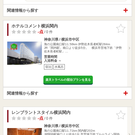
関連情報から探す
ホテルコメント横浜関内
お気に入
りに追加
-点
/ 0 件
神奈川県 / 横浜市中区
海の公園南口駅11.58km
伊勢佐木長者町駅284m
JR「関内駅」南口より徒歩5分。 横浜市営地下鉄「伊勢
佐木長者町駅」…
営業時間
入浴料金 ～
宿泊
水風呂
楽天トラベルの宿泊プランを見る
関連情報から探す
レンブラントスタイル横浜関内
お気に入
りに追加
-点
/ 0 件
神奈川県 / 横浜市中区
海の公園南口駅11.71km
関内駅202m
JR関内駅南口より徒歩1分 市営地下鉄ブルーライン関内