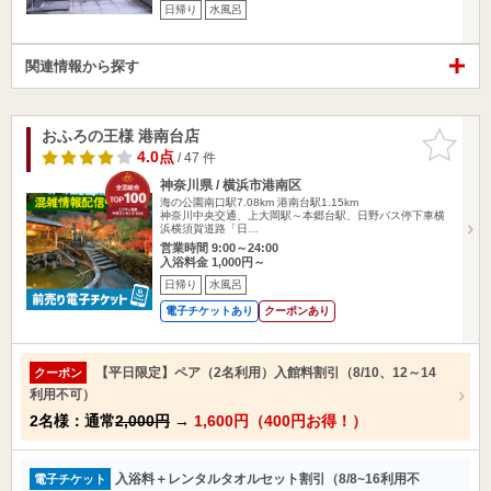
日帰り
水風呂
関連情報から探す
おふろの王様 港南台店
お気に入
りに追加
4.0点
/ 47 件
神奈川県 / 横浜市港南区
海の公園南口駅7.08km
港南台駅1.15km
神奈川中央交通、上大岡駅～本郷台駅、日野バス停下車横
浜横須賀道路「日…
営業時間 9:00～24:00
入浴料金 1,000円～
日帰り
水風呂
電子チケットあり
クーポンあり
【平日限定】ペア（2名利用）入館料割引（8/10、12～14
クーポン
利用不可）
2名様：通常
2,000円
→
1,600円（400円お得！）
入浴料＋レンタルタオルセット割引（8/8~16利用不
電子チケット