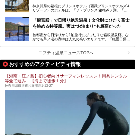
奈川県のスーパー銭湯。
神奈川県の箱根にプリンスホテル（西武プリンスホテルズ＆
神奈川県には、サウナや岩盤浴、一日中遊べるエンタメ施設
リゾーツ）のホテルは、「ザ・プリンス 箱根芦ノ湖」「芦
など、“非日常”を味わえるスーパー銭湯が数多く揃っていま
ノ湖畔 蛸川温泉 龍宮殿」「箱根湯の花プリンスホテル」
す。しかし、選択肢が多いからこそ「どの施設か迷ってしま
「箱根仙石原プリンスホテル」と4軒あり、今回ご紹介する
う」という人も多いはず。
「龍宮殿」で日帰り絶景温泉！文化財にひたり富士
「ザ・プリンス 箱根芦ノ湖」は、その中でもフラッグシッ
を眺める特等席。実は“お泊まり”も最高だった
プ（旗艦）に位置づけられる特別なホテルです。
そこで今回は、神奈川県内の人気施設26選を「安さ」「岩
盤浴・漫画の充実度」「景色の良さ」「高級感」「深夜営
首都圏から日帰りから1泊旅行にぴったりな箱根温泉郷。な
昭和の日本を代表する建築家の一人、村野藤吾が芦ノ湖の畔
業」「駅近」など、目的別に厳選して紹介します。
かでも芦ノ湖の湖畔は人気の高いエリアです。「絶景日帰り
に建てた桃源郷のようなホテルがここ。自家源泉の温泉や、
今の気分にぴったりの施設を見つけて、最高のリフレッシュ
温泉 龍宮殿本館」は、露天風呂から芦ノ湖と富士山の両方
こだわりぬいた食もあわせて、このホテルの魅力をレポート
時間を過ごす参考にしていただけますと幸いです。
が楽しめるまさに眺望自慢の日帰り温泉。
します。
ニフティ温泉ニュースTOPへ
そしてここは全24室の「箱根 芦ノ湖畔蛸川温泉 龍宮殿」と
───
して宿泊もできます。宿泊者は「龍宮殿本館」の営業時間に
提供元：株式会社西武・プリンスホテルズワールドワイド
おすすめのアクティビティ情報
加えて、朝6時からの宿泊者専用時間帯にも「龍宮殿本館」
【PR】
のお風呂が利用できます。
この記事はザ・プリンス 箱根芦ノ湖のPR記事です。
【湘南・江ノ島】初心者向けサーフィンレッスン！用具レンタル
今回は日帰り温泉としての「絶景日帰り温泉 龍宮殿本館
等全て込み！【海まで徒歩１分】
（以下、龍宮殿本館）」と、旅館としての「箱根 芦ノ湖畔
蛸川温泉 龍宮殿（以下、龍宮殿）」の両方の魅力をたっぷ
神奈川県藤沢市片瀬海岸1-13-27
りお伝えします！
ここは箱根神社、九頭龍神社、白龍神社、箱根元宮と箱根の
4つの神社に囲まれたパワースポットです。
───
提供元：株式会社西武・プリンスホテルズワールドワイド
【PR】
この記事は箱根 芦ノ湖畔蛸川温泉 龍宮殿のPR記事です。