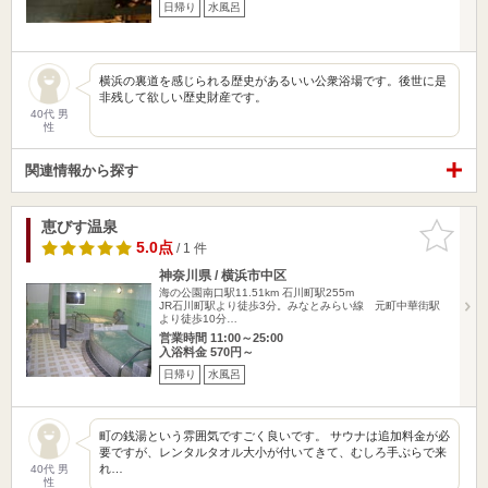
日帰り
水風呂
横浜の裏道を感じられる歴史があるいい公衆浴場です。後世に是
非残して欲しい歴史財産です。
40代 男
性
関連情報から探す
恵びす温泉
お気に入
りに追加
5.0点
/ 1 件
神奈川県 / 横浜市中区
海の公園南口駅11.51km
石川町駅255m
JR石川町駅より徒歩3分。みなとみらい線 元町中華街駅
より徒歩10分…
営業時間 11:00～25:00
入浴料金 570円～
日帰り
水風呂
町の銭湯という雰囲気ですごく良いです。 サウナは追加料金が必
要ですが、レンタルタオル大小が付いてきて、むしろ手ぶらで来
れ…
40代 男
性