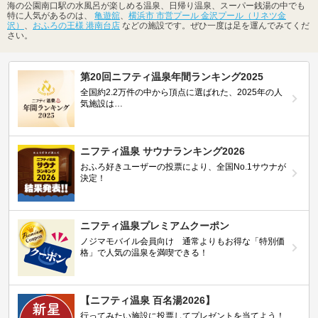
海の公園南口駅の水風呂が楽しめる温泉、日帰り温泉、スーパー銭湯の中でも
特に人気があるのは、
亀遊舘
、
横浜市 市営プール 金沢プール（リネツ金
沢）
、
おふろの王様 港南台店
などの施設です。ぜひ一度は足を運んでみてくだ
さい。
第20回ニフティ温泉年間ランキング2025
全国約2.2万件の中から頂点に選ばれた、2025年の人
気施設は…
ニフティ温泉 サウナランキング2026
おふろ好きユーザーの投票により、全国No.1サウナが
決定！
ニフティ温泉プレミアムクーポン
ノジマモバイル会員向け 通常よりもお得な「特別価
格」で人気の温泉を満喫できる！
【ニフティ温泉 百名湯2026】
行ってみたい施設に投票してプレゼントを当てよう！