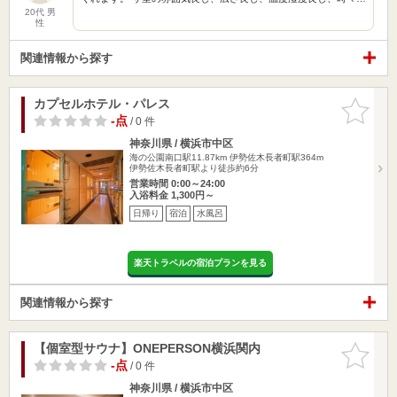
20代 男
性
関連情報から探す
カプセルホテル・パレス
お気に入
りに追加
-点
/ 0 件
神奈川県 / 横浜市中区
海の公園南口駅11.87km
伊勢佐木長者町駅364m
伊勢佐木長者町駅より徒歩約6分
営業時間 0:00～24:00
入浴料金 1,300円～
日帰り
宿泊
水風呂
楽天トラベルの宿泊プランを見る
関連情報から探す
【個室型サウナ】ONEPERSON横浜関内
お気に入
りに追加
-点
/ 0 件
神奈川県 / 横浜市中区