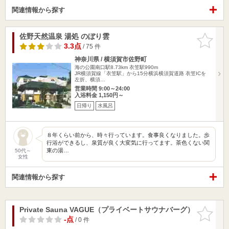
関連情報から探す
佐野天然温泉 湯処 のぼり雲
お気に入
りに追加
3.3点
/ 75 件
神奈川県 / 横須賀市佐野町
海の公園南口駅8.73km
衣笠駅990m
JR横須賀線「衣笠駅」から15分横浜横須賀道路 衣笠ICを
左折、横須…
営業時間 9:00～24:00
入浴料金 1,150円～
日帰り
水風呂
８年くらい前から、時々行っています。食事良くなりました。歩
行浴ができるし、泉質が良く大変気に行ってます。茶色くない関
東の湯…
50代～
女性
関連情報から探す
Private Sauna VAGUE（プライベートサウナバーグ）
お気に入
りに追加
-点
/ 0 件