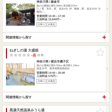
神奈川県 / 鎌倉市
海の公園南口駅8.99km
長谷駅205m
江ノ電「長谷」駅 徒歩4分 JR「鎌倉」駅 徒歩18分 当
施設に…
営業時間 10:30～17:30
入浴料金 15,840円～
日帰り
水風呂
関連情報から探す
ねぎしの湯 大盛舘
お気に入
りに追加
-点
/ 0 件
神奈川県 / 横浜市磯子区
海の公園南口駅9.50km
根岸駅1.19km
国道16号、根岸疎開道路経由
営業時間 14:00～25:00
入浴料金 570円～
日帰り
水風呂
関連情報から探す
黒湯天然温泉みうら湯
お気に入