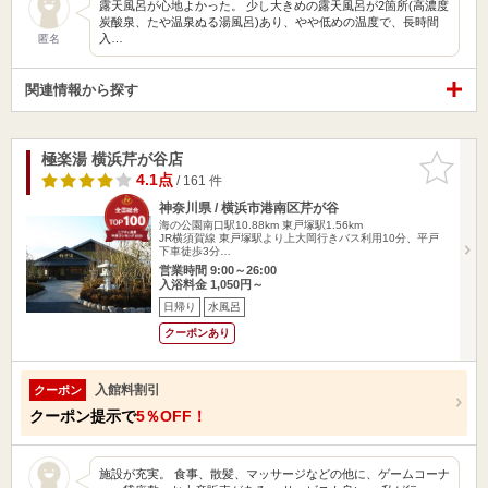
露天風呂が心地よかった。 少し大きめの露天風呂が2箇所(高濃度
炭酸泉、たや温泉ぬる湯風呂)あり、やや低めの温度で、長時間
入…
匿名
関連情報から探す
極楽湯 横浜芹が谷店
お気に入
りに追加
4.1点
/ 161 件
神奈川県 / 横浜市港南区芹が谷
海の公園南口駅10.88km
東戸塚駅1.56km
JR横須賀線 東戸塚駅より上大岡行きバス利用10分、平戸
下車徒歩3分…
営業時間 9:00～26:00
入浴料金 1,050円～
日帰り
水風呂
クーポンあり
入館料割引
クーポン
クーポン提示で
5％OFF！
施設が充実。 食事、散髪、マッサージなどの他に、ゲームコーナ