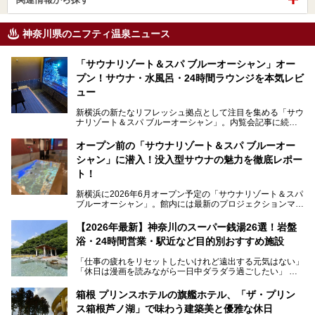
神奈川県のニフティ温泉ニュース
「サウナリゾート＆スパ ブルーオーシャン」オー
プン！サウナ・水風呂・24時間ラウンジを本気レビ
ュー
新横浜の新たなリフレッシュ拠点として注目を集める「サウ
ナリゾート＆スパ ブルーオーシャン」。内覧会記事に続
き、今回は実際に体験してみたリアルな様子をレポートしま
す。サウナや水風呂の気持ちよさはもちろん、リラックスス
オープン前の「サウナリゾート＆スパ ブルーオー
ペースの過ごしやすさまで徹底チェック。新横浜エリアで日
シャン」に潜入！没入型サウナの魅力を徹底レポー
常の疲れをリセットしたい人、ライブやスポーツ観戦遠征組
は必見です。
ト！
新横浜に2026年6月オープン予定の「サウナリゾート＆スパ
ブルーオーシャン」。館内には最新のプロジェクションマッ
ピングが多用され、まるで世界を旅しているかのような圧倒
的な“没入感（イマーシブ）”を体験できます。
【2026年最新】神奈川のスーパー銭湯26選！岩盤
浴・24時間営業・駅近など目的別おすすめ施設
「仕事の疲れをリセットしたいけれど遠出する元気はない」
今回は、そんな大注目の施設に一足先にお邪魔し、その全貌
「休日は漫画を読みながら一日中ダラダラ過ごしたい」
を見学させていただきました！
「子ども連れでも気兼ねなく、家事を忘れてリフレッシュし
たい」
サウナ室の中に咲き誇る桜、魚たちが泳ぐ水風呂、そしてバ
箱根 プリンスホテルの旗艦ホテル、「ザ・プリン
リのビーチを思わせる休憩スペース…。驚きの連続だった館
ス箱根芦ノ湖」で味わう建築美と優雅な休日
そんな「癒やされたい」という願いを叶えてくれるのが、神
内の様子をレポートします！