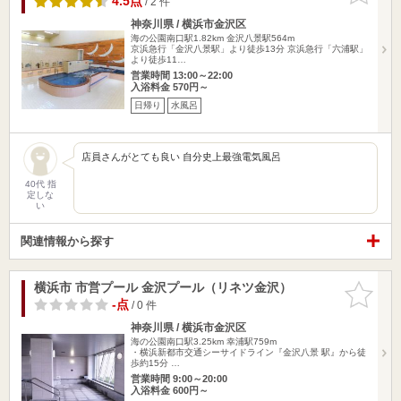
4.5点
/ 2 件
神奈川県 / 横浜市金沢区
海の公園南口駅1.82km
金沢八景駅564m
京浜急行「金沢八景駅」より徒歩13分 京浜急行「六浦駅」
より徒歩11…
営業時間 13:00～22:00
入浴料金 570円～
日帰り
水風呂
店員さんがとても良い 自分史上最強電気風呂
40代 指
定しな
い
関連情報から探す
横浜市 市営プール 金沢プール（リネツ金沢）
お気に入
りに追加
-点
/ 0 件
神奈川県 / 横浜市金沢区
海の公園南口駅3.25km
幸浦駅759m
・横浜新都市交通シーサイドライン『金沢八景 駅』から徒
歩約15分 …
営業時間 9:00～20:00
入浴料金 600円～