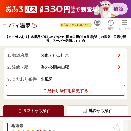
購入済チケットはこちら
ログイン
履歴
メニュー
【クーポンあり】水風呂が楽しめる海の公園南口駅(神奈川県)近くの温泉、日帰り温
泉、スーパー銭湯おすすめ
1. 都道府県
関東 / 神奈川県
2. 沿線・駅
海の公園南口駅
3. こだわり条件
水風呂
こだわり条件を変更する
リストから探す
地図から探す
亀遊舘
お気に入
りに追加