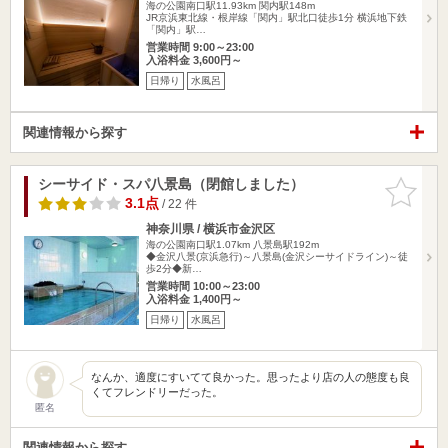
海の公園南口駅11.93km
関内駅148m
JR京浜東北線・根岸線「関内」駅北口徒歩1分 横浜地下鉄
「関内」駅…
営業時間 9:00～23:00
入浴料金 3,600円～
日帰り
水風呂
関連情報から探す
シーサイド・スパ八景島（閉館しました）
お気に入
りに追加
3.1点
/ 22 件
神奈川県 / 横浜市金沢区
海の公園南口駅1.07km
八景島駅192m
◆金沢八景(京浜急行)～八景島(金沢シーサイドライン)～徒
歩2分◆新…
営業時間 10:00～23:00
入浴料金 1,400円～
日帰り
水風呂
なんか、適度にすいてて良かった。思ったより店の人の態度も良
くてフレンドリーだった。
匿名
関連情報から探す