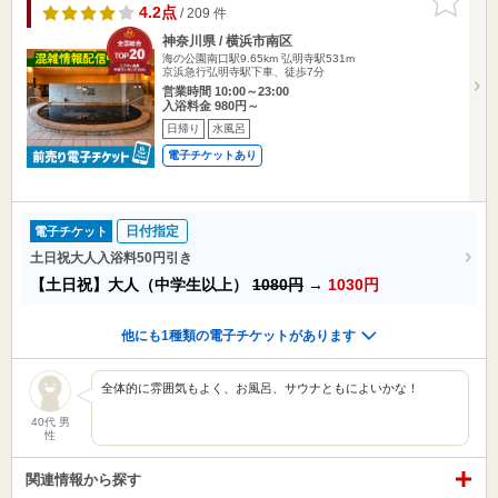
りに追加
4.2点
/ 209 件
神奈川県 / 横浜市南区
海の公園南口駅9.65km
弘明寺駅531m
京浜急行弘明寺駅下車、徒歩7分
営業時間 10:00～23:00
入浴料金 980円～
日帰り
水風呂
電子チケットあり
日付指定
電子チケット
土日祝大人入浴料50円引き
【土日祝】大人（中学生以上）
1080円
→
1030円
他にも1種類の電子チケットがあります
全体的に雰囲気もよく、お風呂、サウナともによいかな！
40代 男
性
関連情報から探す