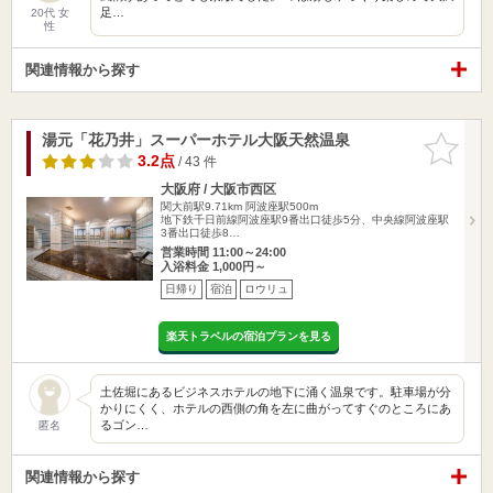
足…
20代 女
性
関連情報から探す
湯元「花乃井」スーパーホテル大阪天然温泉
お気に入
りに追加
3.2点
/ 43 件
大阪府 / 大阪市西区
関大前駅9.71km
阿波座駅500m
地下鉄千日前線阿波座駅9番出口徒歩5分、中央線阿波座駅
3番出口徒歩8…
営業時間 11:00～24:00
入浴料金 1,000円～
日帰り
宿泊
ロウリュ
楽天トラベルの宿泊プランを見る
土佐堀にあるビジネスホテルの地下に涌く温泉です。駐車場が分
かりにくく、ホテルの西側の角を左に曲がってすぐのところにあ
るゴン…
匿名
関連情報から探す