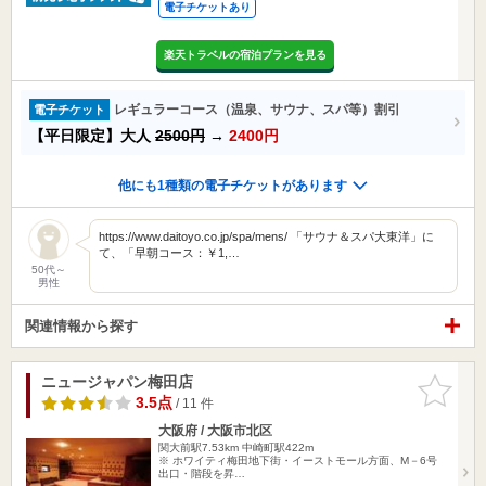
電子チケットあり
楽天トラベルの宿泊プランを見る
レギュラーコース（温泉、サウナ、スパ等）割引
電子チケット
【平日限定】大人
2500円
→
2400円
他にも1種類の電子チケットがあります
https://www.daitoyo.co.jp/spa/mens/ 「サウナ＆スパ大東洋」に
て、「早朝コース：￥1,…
50代～
男性
関連情報から探す
ニュージャパン梅田店
お気に入
りに追加
3.5点
/ 11 件
大阪府 / 大阪市北区
関大前駅7.53km
中崎町駅422m
※ ホワイティ梅田地下街・イーストモール方面、M－6号
出口・階段を昇…