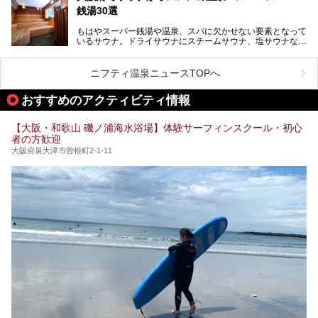
室や日本最大級140人収容の大規模サウナを携えてリニュー
のう”体験をしっかり楽しめるのもポイントです。
銭湯30選
アルオープン！浴室である4F・6Fそれぞれにリニューアル
が施されており、その総工費はなんと13.5億円！
さらに館内でくつろぐだけでなく、隣接するビルにはカラオ
もはやスーパー銭湯や温泉、スパに欠かせない要素となって
大規模リニューアルの全容を確認すべく、リニューアルプレ
ケやボウリングといった遊び場もあり、友人同士やカップル
いるサウナ。ドライサウナにスチームサウナ、塩サウナな
オープンイベントに行ってきました！今回はそのリニューア
で“遊び+癒し”の一日を過ごすのにもぴったり。
ど、いくつか異なるタイプが楽しめたり、水風呂や外気浴ス
ル部分の概要をお届けします。
ペース、ロウリュウなど、心ゆくまで楽しむためのサービス
今回は、あるごの湯を訪問し、チムジルバンやお風呂、食事
が充実した施設も多くみられます。
ニフティ温泉ニュースTOPへ
処にいたるまで魅力をたっぷり堪能してきたので、その全容
を詳しく紹介します！
今回はそんなサウナにこだわった、大阪府内のオススメ温
おすすめのアクティビティ情報
泉・銭湯・スパを30件紹介したいと思います！
【大阪・和歌山 磯ノ浦海水浴場】体験サーフィンスクール・初心
者の方歓迎
大阪府泉大津市曽根町2-1-11