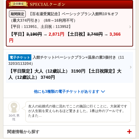
【百名湯受賞記念】ベーシックプラン入館料10％オフ
期間限定
（最大374円引き）（8/8～16利用不可）
【平日：113951、土日祝：113952】
【平日】
3,190円
→
2,871円
【土日祝】
3,740円
→
3,366
円
入館チケット/ベーシックプラン+温泉の素3個付き（11
電子チケット
3203/113204）
【平日限定】大人（12歳以上）
3190円
【土日祝限定】大
人（12歳以上）
3740円
他にも3種類の電子チケットがあります
友人の結婚式の後に流れでここの施設に行くことに。大袈裟です
が人生観を変えられるほど驚きました。1番は外のプールです。
たまた…
30代 男
性
関連情報から探す