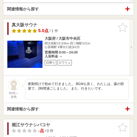
関連情報から探す
真大阪サウナ
お気に入
りに追加
5.0点
/ 1 件
大阪府 / 大阪市中央区
関大前駅10.83km
四ツ橋駅101m
心斎橋駅 8番出口徒歩2分
営業時間 8:00～24:00
入浴料金 ～
日帰り
ロウリュ
夜勤明けで初めて行きました。 BGMも良く、わたしは、森の部
屋で、2時間過ごしました。 また、行きたいです。
50代～
女性
関連情報から探す
堀江サウナシバコヤ
お気に入
りに追加
-点
/ 0 件