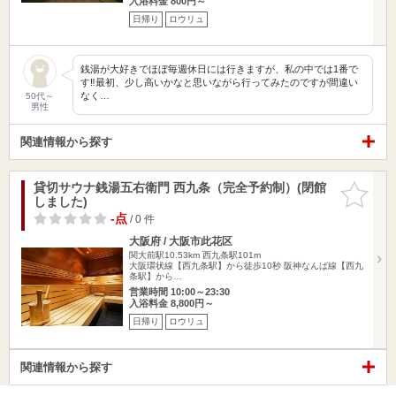
入浴料金 800円～
日帰り
ロウリュ
銭湯が大好きでほぼ毎週休日には行きますが、私の中では1番で
す‼️最初、少し高いかなと思いながら行ってみたのですが間違い
なく…
50代～
男性
関連情報から探す
貸切サウナ銭湯五右衛門 西九条（完全予約制）(閉館
お気に入
しました)
りに追加
-点
/ 0 件
大阪府 / 大阪市此花区
関大前駅10.53km
西九条駅101m
大阪環状線【西九条駅】から徒歩10秒 阪神なんば線【西九
条駅】から…
営業時間 10:00～23:30
入浴料金 8,800円～
日帰り
ロウリュ
関連情報から探す