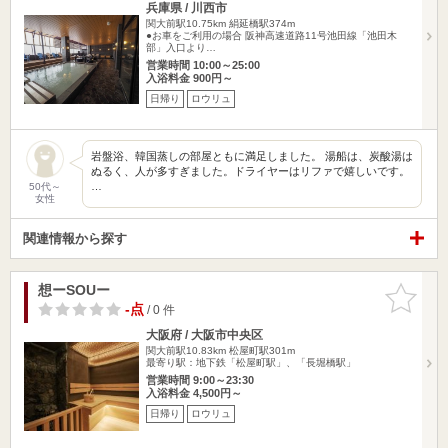
兵庫県 / 川西市
関大前駅10.75km
絹延橋駅374m
●お車をご利用の場合 阪神高速道路11号池田線「池田木
部」入口より…
営業時間 10:00～25:00
入浴料金 900円～
日帰り
ロウリュ
岩盤浴、韓国蒸しの部屋ともに満足しました。 湯船は、炭酸湯は
ぬるく、人が多すぎました。ドライヤーはリファで嬉しいです。
…
50代～
女性
関連情報から探す
想ーSOUー
お気に入
りに追加
-点
/ 0 件
大阪府 / 大阪市中央区
関大前駅10.83km
松屋町駅301m
最寄り駅：地下鉄「松屋町駅」、「長堀橋駅」
営業時間 9:00～23:30
入浴料金 4,500円～
日帰り
ロウリュ