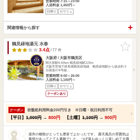
営業時間 7:15～23:00
入浴料金 1,450円～
日帰り
ロウリュ
関連情報から探す
鶴見緑地湯元 水春
お気に入
りに追加
3.4点
/ 77 件
大阪府 / 大阪市鶴見区
関大前駅9.60km
鶴見緑地駅226m
大阪市営地下鉄長堀鶴見緑地線 鶴見緑地駅から徒歩約３
分国道479号線…
営業時間 9:00～26:00
入浴料金 1,100円～
日帰り
ロウリュ
クーポンあり
岩盤処利用料金200円引き ※日曜・祝日利用不可
クーポン
【平日】
1,000円
→
800円
【土曜】
1,100円
→
900円
湯舟の種類がとっても豊富でよかったです。 露天風呂の雰囲気は
風情があってとても素敵でした。 つぼ湯もゆっくり楽しめて大満