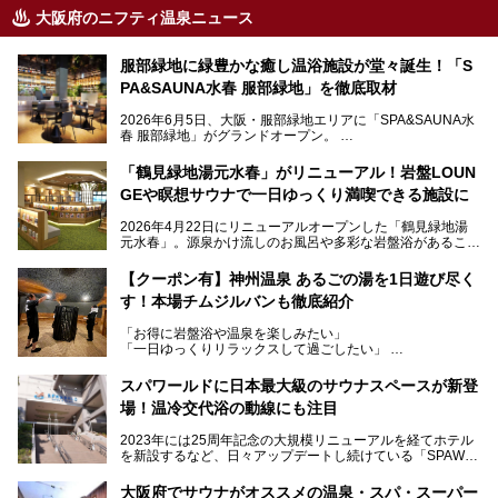
大阪府のニフティ温泉ニュース
服部緑地に緑豊かな癒し温浴施設が堂々誕生！「S
PA&SAUNA水春 服部緑地」を徹底取材
2026年6月5日、大阪・服部緑地エリアに「SPA&SAUNA水
春 服部緑地」がグランドオープン。
当初の計画から約5年の時を経て誕生した本施設は、温泉・
「鶴見緑地湯元水春」がリニューアル！岩盤LOUN
サウナ・岩盤浴・フィットネス・ラウンジ・レストランなど
GEや瞑想サウナで一日ゆっくり満喫できる施設に
を融合した、これまでの“水春”のイメージをさらに進化させ
た大型ウェルネス施設です。
2026年4月22日にリニューアルオープンした「鶴見緑地湯
元水春」。源泉かけ流しのお風呂や多彩な岩盤浴があること
今回はオープン前の内覧会に参加し、館内のこだわりポイン
で人気の施設ですが、リニューアルを経てこれまで以上
トを徹底取材してきました。
に“一日中くつろげる場所”としてパワーアップしています。
サウナー注目の3種のサウナや160cmの深水風呂、没入感の
【クーポン有】神州温泉 あるごの湯を1日遊び尽く
高い岩盤浴エリア、日本最大の台数を誇る最新AIフィットネ
す！本場チムジルバンも徹底紹介
今回のリニューアルでは、新たに登場した瞑想サウナをはじ
スマシンなど、見どころ満載の館内を詳しくご紹介します。
め、岩盤浴エリアや休憩スペースの充実、レストランなど、
「お得に岩盤浴や温泉を楽しみたい」
見どころが盛りだくさん。日常の疲れを癒やしたい方はもち
「一日ゆっくりリラックスして過ごしたい」
ろん、休日にゆったり過ごしたい方にもぴったりの内容とな
そんな方におすすめなのが、クーポンを使ってお得に長時間
っています。
利用できる「神州温泉 あるごの湯」です。
スパワールドに日本最大級のサウナスペースが新登
本記事では、そんなリニューアル後の注目ポイントを詳しく
場！温冷交代浴の動線にも注目
あるごの湯は、大阪府豊中市にある日帰り温浴施設で、阪急
紹介します。これから「鶴見緑地湯元水春」に訪れる方や、
宝塚線「三国駅」から徒歩約10分とアクセスも良好です。
より満足度の高い過ごし方をしたい方はぜひお読みくださ
2023年には25周年記念の大規模リニューアルを経てホテル
チムジルバン（岩盤浴）を中心に、発汗・リラックス・漫画
い。
を新設するなど、日々アップデートし続けている「SPAWO
タイムまで満喫できる長時間滞在型の施設なので、一日中ゆ
RLD HOTEL＆RESORT」（以下スパワールド）。
ったりと過ごしたいときにおすすめ。大うちわやタオルによ
そんなスパワールドが2025年11月15日（土）に、新たな浴
る迫力ある熱波パフォーマンスも毎日行われており、“とと
大阪府でサウナがオススメの温泉・スパ・スーパー