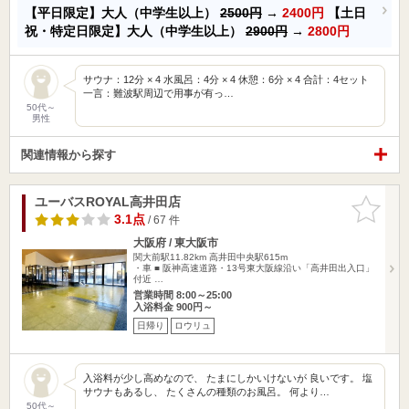
【平日限定】大人（中学生以上）
2500円
→
2400円
【土日
祝・特定日限定】大人（中学生以上）
2900円
→
2800円
サウナ：12分 × 4 水風呂：4分 × 4 休憩：6分 × 4 合計：4セット
一言：難波駅周辺で用事が有っ…
50代～
男性
関連情報から探す
ユーバスROYAL高井田店
お気に入
りに追加
3.1点
/ 67 件
大阪府 / 東大阪市
関大前駅11.82km
高井田中央駅615m
・車 ■ 阪神高速道路・13号東大阪線沿い「高井田出入口」
付近 …
営業時間 8:00～25:00
入浴料金 900円～
日帰り
ロウリュ
入浴料が少し高めなので、 たまにしかいけないが 良いです。 塩
サウナもあるし、 たくさんの種類のお風呂。 何より…
50代～