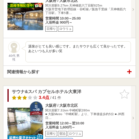
大阪府 / 大阪市北区
関大前駅6.27km
天神橋筋六丁目駅625m
大阪市営地下鉄堺筋線・谷町線／阪急千里線「天神橋筋六
丁目駅」下車5番…
営業時間 10:00～25:00
入浴料金 900円～
日帰り
ロウリュ
源泉がとても良い感じです。またサウナも広くて良かったです。
あといつも人が多い笑
40代 男
性
関連情報から探す
サウナ&スパ カプセルホテル大東洋
お気に入
りに追加
3.4点
/ 41 件
大阪府 / 大阪市北区
関大前駅7.31km
中崎町駅280m
■ 大阪Metro「中崎町駅」より、下車後徒歩約5分 ■ JR西
日…
営業時間 12:00～翌10:00
入浴料金 1,600円～
日帰り
宿泊
ロウリュ