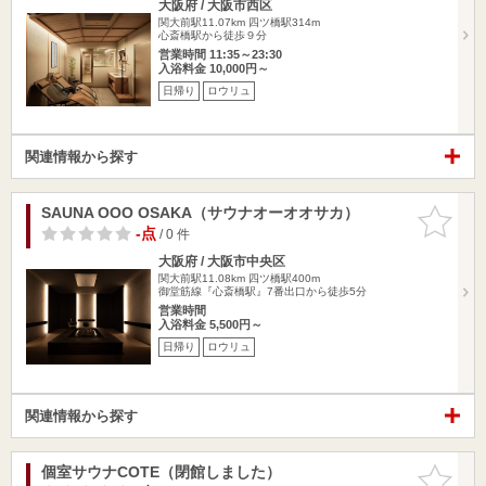
大阪府 / 大阪市西区
関大前駅11.07km
四ツ橋駅314m
心斎橋駅から徒歩９分
営業時間 11:35～23:30
入浴料金 10,000円～
日帰り
ロウリュ
関連情報から探す
SAUNA OOO OSAKA（サウナオーオオサカ）
お気に入
りに追加
-点
/ 0 件
大阪府 / 大阪市中央区
関大前駅11.08km
四ツ橋駅400m
御堂筋線『心斎橋駅』7番出口から徒歩5分
営業時間
入浴料金 5,500円～
日帰り
ロウリュ
関連情報から探す
個室サウナCOTE（閉館しました）
お気に入