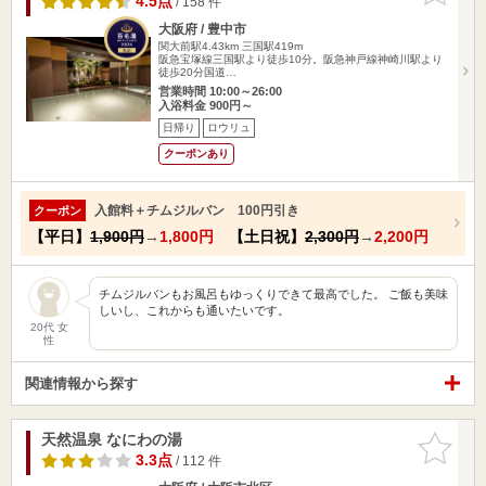
4.5点
/ 158 件
大阪府 / 豊中市
関大前駅4.43km
三国駅419m
阪急宝塚線三国駅より徒歩10分。阪急神戸線神崎川駅より
徒歩20分国道…
営業時間 10:00～26:00
入浴料金 900円～
日帰り
ロウリュ
クーポンあり
入館料＋チムジルバン 100円引き
クーポン
【平日】
1,900円
→
1,800円
【土日祝】
2,300円
→
2,200円
チムジルバンもお風呂もゆっくりできて最高でした。 ご飯も美味
しいし、これからも通いたいです。
20代 女
性
関連情報から探す
天然温泉 なにわの湯
お気に入
りに追加
3.3点
/ 112 件