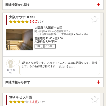
関連情報から探す
大阪サウナDESSE
お気に入
りに追加
5.0点
/ 2 件
大阪府 / 大阪市中央区
関大前駅10.56km
心斎橋駅227m
「心斎橋筋商店街内」 ・電車＆徒歩 ■ Osaka Metr…
営業時間 11:00～翌9:00
入浴料金 1,900円～
日帰り
ロウリュ
1番好きな施設です。 スタッフさんがこまめに見回りして、 清掃
しているのも好感が持てます。 またいきたい。
40代 男
性
関連情報から探す
SPAキセラ川西
お気に入
りに追加
4.2点
/ 8 件