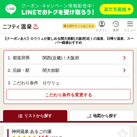
購入済チケットはこちら
ログイン
履歴
メニュー
【クーポンあり】ロウリュが楽しめる関大前駅(大阪府)近くの温泉、日帰り温泉、スー
パー銭湯おすすめ
1. 都道府県
関西(近畿) / 大阪府
2. 沿線・駅
関大前駅
3. こだわり条件
ロウリュ
こだわり条件を変更する
リストから探す
地図から探す
神州温泉 あるごの湯
お気に入
りに追加