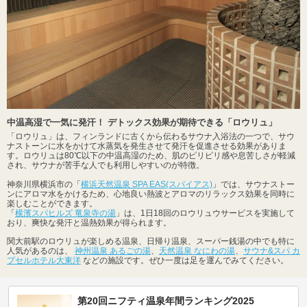
中温高湿で一気に発汗！ デトックス効果が期待できる「ロウリュ」
「ロウリュ」は、フィンランドに古くから伝わるサウナ入浴法の一つで、サウ
ナストーンに水をかけて水蒸気を発生させて発汗を促進させる効果がありま
す。ロウリュは80℃以下の中温高湿のため、肌のピリピリ感や息苦しさが軽減
され、サウナが苦手な人でも利用しやすいのが特徴。
神奈川県横浜市の「
横浜天然温泉 SPA EAS(スパイアス)
」では、サウナストー
ンにアロマ水をかけるため、心地良い熱波とアロマのリラックス効果を同時に
楽しむことができます。
「
横濱スパヒルズ 竜泉寺の湯
」は、1日18回のロウリュウサービスを実施して
おり、爽快な発汗と温熱効果が得られます。
関大前駅のロウリュが楽しめる温泉、日帰り温泉、スーパー銭湯の中でも特に
人気があるのは、
神州温泉 あるごの湯
、
天然温泉 なにわの湯
、
サウナ&スパ カ
プセルホテル大東洋
などの施設です。ぜひ一度は足を運んでみてください。
第20回ニフティ温泉年間ランキング2025