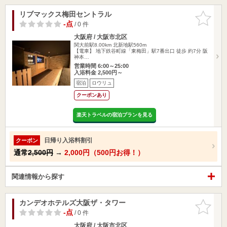
リブマックス梅田セントラル
お気に入
りに追加
-点
/ 0 件
大阪府 / 大阪市北区
関大前駅8.00km
北新地駅560m
【電車】 地下鉄谷町線「東梅田」駅7番出口 徒歩 約7分 阪
神本…
営業時間 6:00～25:00
入浴料金 2,500円～
宿泊
ロウリュ
クーポンあり
楽天トラベルの宿泊プランを見る
日帰り入浴料割引
クーポン
通常
2,500円
→
2,000円（500円お得！）
関連情報から探す
カンデオホテルズ大阪ザ・タワー
お気に入
りに追加
-点
/ 0 件
大阪府 / 大阪市北区