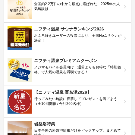
全国約2.2万件の中から頂点に選ばれた、2025年の人
気施設は…
ニフティ温泉 サウナランキング2026
おふろ好きユーザーの投票により、全国No.1サウナが
決定！
ニフティ温泉プレミアムクーポン
ノジマモバイル会員向け 通常よりもお得な「特別価
格」で人気の温泉を満喫できる！
【ニフティ温泉 百名湯2026】
行ってみたい施設に投票してプレゼントを当てよう！
（全10回開催 / 合計260名様）
岩盤浴特集
日本全国の岩盤浴情報だけをピックアップ。まとめて