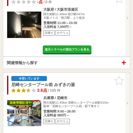
りに追加
-点
/ 0 件
大阪府 / 大阪市浪速区
関大前駅11.40km
桜川駅447m
大阪メトロ「桜川駅」より徒歩
営業時間 11:00～23:30
入浴料金 7,000円～
日帰り
ロウリュ
楽天トラベルの宿泊プランを見る
関連情報から探す
お気に入
今空いています
りに追加
尼崎センタープール前 みずきの湯
3.6点
/ 105 件
兵庫県 / 尼崎市
関大前駅11.45km
尼崎センタープール前駅310m
阪神「尼崎センタープール前」駅下車すぐ
営業時間 9:00～26:00
入浴料金 880円～
日帰り
ロウリュ