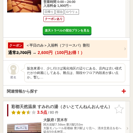
営業時間 0:00～24:00
入浴料金 1,900円～
日帰り
宿泊
ロウリュ
クーポンあり
楽天トラベルの宿泊プランを見る
＜平日のみ＞入浴料（フリースパ）割引
クーポン
通常
2,700円
→
2,600円（100円お得！）
阪急東通り、少し行けば風化地区の辺りにある。店内は古い様式
だが小綺麗にしてある。難点は、階段やフロア内段差が多い点
か。暫し…
匿名
関連情報から探す
彩都天然温泉 すみれの湯（さいとてんねんおんせん）
お気に入
りに追加
3.5点
/ 80 件
大阪府 / 茨木市
関大前駅7.56km
豊川駅253m
大阪モノレール彩都線 豊川駅より北へ、清水交差点を右へ
徒歩5分名神茨…