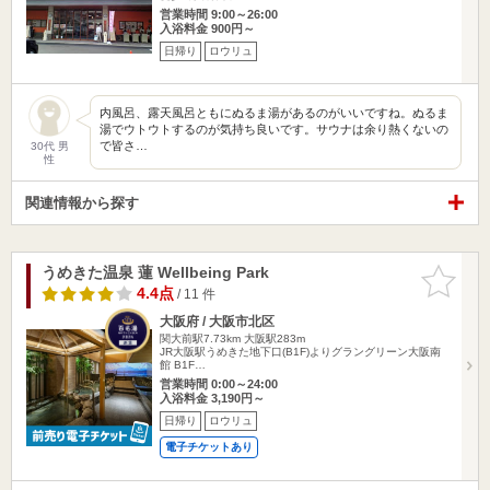
営業時間 9:00～26:00
入浴料金 900円～
日帰り
ロウリュ
内風呂、露天風呂ともにぬるま湯があるのがいいですね。ぬるま
湯でウトウトするのが気持ち良いです。サウナは余り熱くないの
で皆さ…
30代 男
性
関連情報から探す
うめきた温泉 蓮 Wellbeing Park
お気に入
りに追加
4.4点
/ 11 件
大阪府 / 大阪市北区
関大前駅7.73km
大阪駅283m
JR大阪駅うめきた地下口(B1F)よりグラングリーン大阪南
館 B1F…
営業時間 0:00～24:00
入浴料金 3,190円～
日帰り
ロウリュ
電子チケットあり