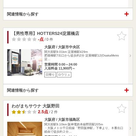
関連情報から探す
【男性専用】HOTTERS24淀屋橋店
お気に入
りに追加
-点
/ 0 件
大阪府 / 大阪市中央区
関大前駅9.01km
淀屋橋駅429m
肥後橋駅7出口から徒歩約2分 淀屋橋駅12(OsakaMetro
淀…
営業時間 0:00～24:00
入浴料金 11,900円～
日帰り
ロウリュ
関連情報から探す
わがまちサウナ 大阪野田
お気に入
りに追加
2.5点
/ 2 件
大阪府 / 大阪市福島区
関大前駅9.10km
阪神電鉄本線野田駅205m
・大阪メトロ千日前線「野田阪神駅」下車より、８番出口
経由で徒歩約２分…