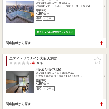
関大前駅8.41km
大江橋駅148m
淀屋橋駅 7番出口徒歩6分（大阪メトロ・京阪電鉄）
営業時間
入浴料金 ～
宿泊
ロウリュ
楽天トラベルの宿泊プランを見る
関連情報から探す
エディトサウナイン大阪天満宮
お気に入
りに追加
-点
/ 0 件
大阪府 / 大阪市北区
関大前駅8.52km
大阪天満宮駅304m
JR大阪天満宮駅 地下鉄南森町駅 徒歩約5分
営業時間
入浴料金 ～
宿泊
ロウリュ
関連情報から探す