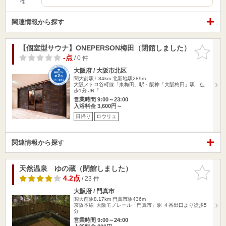
性
関連情報から探す
【個室型サウナ】ONEPERSON梅田（閉館しました）
お気に入
りに追加
-点
/ 0 件
大阪府 / 大阪市北区
関大前駅7.84km
北新地駅289m
大阪メトロ谷町線「東梅田」駅・阪神「大阪梅田」駅 徒
歩1分 JR「…
営業時間 9:00～23:00
入浴料金 3,600円～
日帰り
ロウリュ
関連情報から探す
天然温泉 ゆの蔵（閉館しました）
お気に入
りに追加
4.2点
/ 23 件
大阪府 / 門真市
関大前駅8.17km
門真市駅436m
京阪本線･大阪モノレール「門真市」駅 ４番出口より徒歩5
分
営業時間 9:00～24:00