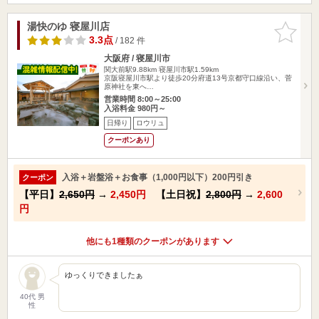
湯快のゆ 寝屋川店
お気に入
りに追加
3.3点
/ 182 件
大阪府 / 寝屋川市
関大前駅9.88km
寝屋川市駅1.59km
京阪寝屋川市駅より徒歩20分府道13号京都守口線沿い、菅
原神社を東へ…
営業時間 8:00～25:00
入浴料金 980円～
日帰り
ロウリュ
クーポンあり
入浴＋岩盤浴＋お食事（1,000円以下）200円引き
クーポン
【平日】
2,650円
→
2,450円
【土日祝】
2,800円
→
2,600
円
他にも1種類のクーポンがあります
ゆっくりできましたぁ
40代 男
性