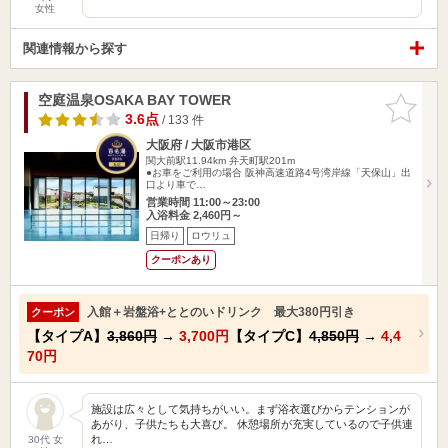
女性
関連情報から探す
空庭温泉OSAKA BAY TOWER
お気に入
りに追加
3.6点
/ 133 件
大阪府 / 大阪市港区
関大前駅11.94km
弁天町駅201m
●お車をご利用の場合 阪神高速道路4号湾岸線「天保山」出
口より車で…
営業時間 11:00～23:00
入浴料金 2,460円～
日帰り
ロウリュ
クーポンあり
入館＋岩盤浴+ととのいドリンク 最大380円引き
クーポン
【タイプA】
3,860円
→
3,700円
【タイプC】
4,850円
→
4,4
70円
施設は広々として気持ちがいい。まず浴衣選びからテンションが
あがり、子供たちも大喜び。 休憩場所が充実しているので子供連
れ…
30代 女