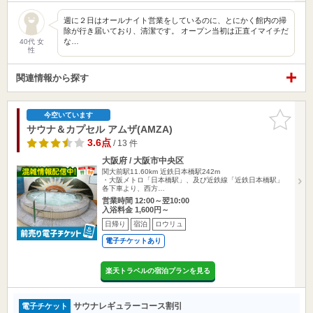
週に２日はオールナイト営業をしているのに、とにかく館内の掃
除が行き届いており、清潔です。 オープン当初は正直イマイチだ
な…
40代 女
性
関連情報から探す
お気に入
今空いています
りに追加
サウナ＆カプセル アムザ(AMZA)
3.6点
/ 13 件
大阪府 / 大阪市中央区
関大前駅11.60km
近鉄日本橋駅242m
・大阪メトロ「日本橋駅」、及び近鉄線「近鉄日本橋駅」
各下車より、西方…
営業時間 12:00～翌10:00
入浴料金 1,600円～
日帰り
宿泊
ロウリュ
電子チケットあり
楽天トラベルの宿泊プランを見る
サウナレギュラーコース割引
電子チケット