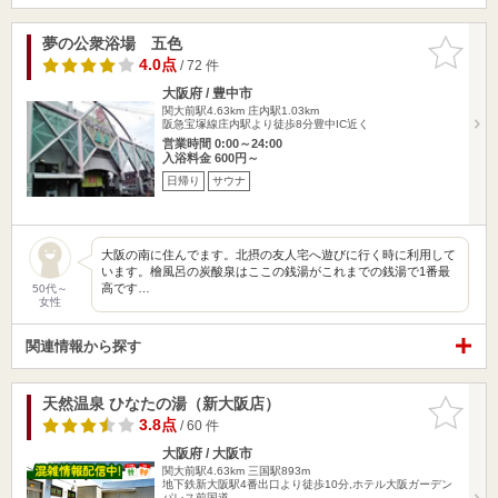
夢の公衆浴場 五色
お気に入
りに追加
4.0点
/ 72 件
大阪府 / 豊中市
関大前駅4.63km
庄内駅1.03km
阪急宝塚線庄内駅より徒歩8分豊中IC近く
営業時間 0:00～24:00
入浴料金 600円～
日帰り
サウナ
大阪の南に住んでます。北摂の友人宅へ遊びに行く時に利用して
います。檜風呂の炭酸泉はここの銭湯がこれまでの銭湯で1番最
高です…
50代～
女性
関連情報から探す
天然温泉 ひなたの湯（新大阪店）
お気に入
りに追加
3.8点
/ 60 件
大阪府 / 大阪市
関大前駅4.63km
三国駅893m
地下鉄新大阪駅4番出口より徒歩10分,ホテル大阪ガーデン
パレス前国道…