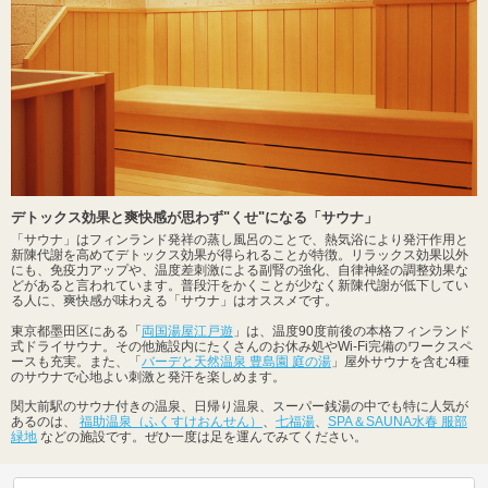
デトックス効果と爽快感が思わず"くせ"になる「サウナ」
「サウナ」はフィンランド発祥の蒸し風呂のことで、熱気浴により発汗作用と
新陳代謝を高めてデトックス効果が得られることが特徴。リラックス効果以外
にも、免疫力アップや、温度差刺激による副腎の強化、自律神経の調整効果な
どがあると言われています。普段汗をかくことが少なく新陳代謝が低下してい
る人に、爽快感が味わえる「サウナ」はオススメです。
東京都墨田区にある「
両国湯屋江戸遊
」は、温度90度前後の本格フィンランド
式ドライサウナ。その他施設内にたくさんのお休み処やWi-Fi完備のワークスペ
ースも充実。また、「
バーデと天然温泉 豊島園 庭の湯
」屋外サウナを含む4種
のサウナで心地よい刺激と発汗を楽しめます。
関大前駅のサウナ付きの温泉、日帰り温泉、スーパー銭湯の中でも特に人気が
あるのは、
福助温泉（ふくすけおんせん）
、
七福湯
、
SPA＆SAUNA水春 服部
緑地
などの施設です。ぜひ一度は足を運んでみてください。