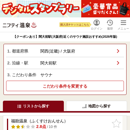
購入済チケットはこちら
ログイン
履歴
メニュー
【クーポンあり】関大前駅(大阪府)近くのサウナ施設おすすめ(2026年版)
1. 都道府県
関西(近畿) / 大阪府
2. 沿線・駅
関大前駅
3. こだわり条件
サウナ
こだわり条件を変更する
リストから探す
地図から探す
福助温泉（ふくすけおんせん）
お気に入
りに追加
2.8点
/ 10 件