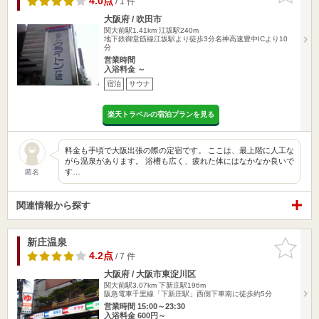
4.0点
/ 1 件
大阪府 / 吹田市
関大前駅1.41km
江坂駅240m
地下鉄御堂筋線江坂駅より徒歩3分名神高速豊中ICより10
分
営業時間
入浴料金 ～
宿泊
サウナ
楽天トラベルの宿泊プランを見る
料金も手頃で大阪出張の際の定宿です。 ここは、最上階に人工な
がら温泉があります。 浴槽も広く、疲れた体にはなかなか良いで
す…
匿名
関連情報から探す
新庄温泉
お気に入
りに追加
4.2点
/ 7 件
大阪府 / 大阪市東淀川区
関大前駅3.07km
下新庄駅196m
阪急電車千里線「下新庄駅」西側下車南に徒歩約5分
営業時間 15:00～23:30
入浴料金 600円～