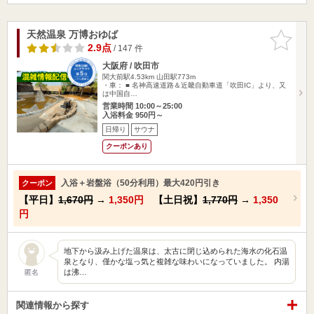
天然温泉 万博おゆば
お気に入
りに追加
2.9点
/ 147 件
大阪府 / 吹田市
関大前駅4.53km
山田駅773m
・車： ■ 名神高速道路＆近畿自動車道「吹田IC」より、又
は中国自…
営業時間 10:00～25:00
入浴料金 950円～
日帰り
サウナ
クーポンあり
入浴＋岩盤浴（50分利用）最大420円引き
クーポン
【平日】
1,670円
→
1,350円
【土日祝】
1,770円
→
1,350
円
地下から汲み上げた温泉は、太古に閉じ込められた海水の化石温
泉となり、僅かな塩っ気と複雑な味わいになっていました。 内湯
は沸…
匿名
関連情報から探す