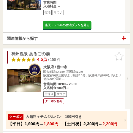
営業時間
入浴料金 ～
宿泊
サウナ
楽天トラベルの宿泊プランを見る
関連情報から探す
神州温泉 あるごの湯
お気に入
りに追加
4.5点
/ 158 件
大阪府 / 豊中市
関大前駅4.43km
三国駅419m
阪急宝塚線三国駅より徒歩10分。阪急神戸線神崎川駅より
徒歩20分国道…
営業時間 10:00～26:00
入浴料金 900円～
日帰り
サウナ
クーポンあり
入館料＋チムジルバン 100円引き
クーポン
【平日】
1,900円
→
1,800円
【土日祝】
2,300円
→
2,200円