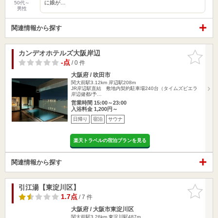
に娘が…
50代～
男性
関連情報から探す
カンデオホテルズ大阪岸辺
お気に入
りに追加
-点
/ 0 件
大阪府 / 吹田市
関大前駅3.12km
岸辺駅208m
JR岸辺駅直結 敷地内契約駐車場240台（タイムズビエラ
岸辺健都/予…
営業時間 15:00～23:00
入浴料金 1,200円～
日帰り
宿泊
サウナ
楽天トラベルの宿泊プランを見る
関連情報から探す
引江湯【東淀川区】
お気に入
りに追加
1.7点
/ 7 件
大阪府 / 大阪市東淀川区
関大前駅3.26km
東淀川駅487m