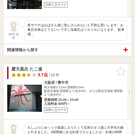
日帰り
サウナ
夜サウナはおばさん達に気に入られないと不快な思いします。お
風呂自体はとてもいいですし塩風呂はツルツルになります。 駐車
場…
30代 女
性
関連情報から探す
露天風呂 たこ湯
お気に入
りに追加
3.7点
/ 10 件
大阪府 / 豊中市
関大前駅3.11km
曽根駅534m
阪急宝塚線 曽根駅より徒歩6分、または阪急宝塚線 服部駅
より徒歩8分…
営業時間 15:00～24:00
入浴料金 600円～
日帰り
サウナ
久しぶりにゆっくり銭湯に入りたくて近所のタコ湯に大学生の娘
と行きました。1時間後に出る約束で入りましたが、約束の時間