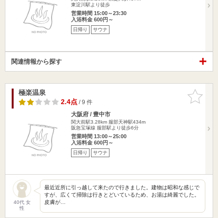
東淀川駅より徒歩
営業時間 15:00～23:30
入浴料金 600円～
日帰り
サウナ
関連情報から探す
極楽温泉
お気に入
りに追加
2.4点
/ 9 件
大阪府 / 豊中市
関大前駅3.28km
服部天神駅434m
阪急宝塚線 服部駅より徒歩6分
営業時間 13:00～25:00
入浴料金 600円～
日帰り
サウナ
最近近所に引っ越して来たので行きました。建物は昭和な感じで
すが、広くて掃除は行きとどいているため、お湯は綺麗でした。
皮膚が…
40代 女
性