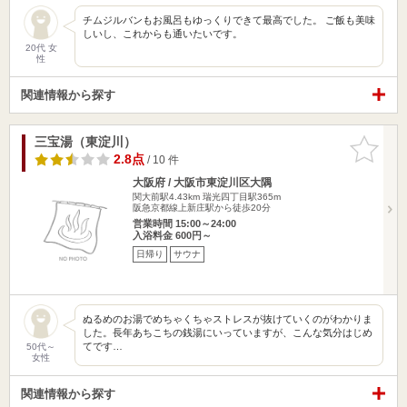
チムジルバンもお風呂もゆっくりできて最高でした。 ご飯も美味
しいし、これからも通いたいです。
20代 女
性
関連情報から探す
三宝湯（東淀川）
お気に入
りに追加
2.8点
/ 10 件
大阪府 / 大阪市東淀川区大隅
関大前駅4.43km
瑞光四丁目駅365m
阪急京都線上新庄駅から徒歩20分
営業時間 15:00～24:00
入浴料金 600円～
日帰り
サウナ
ぬるめのお湯でめちゃくちゃストレスが抜けていくのがわかりま
した。長年あちこちの銭湯にいっていますが、こんな気分はじめ
てです…
50代～
女性
関連情報から探す