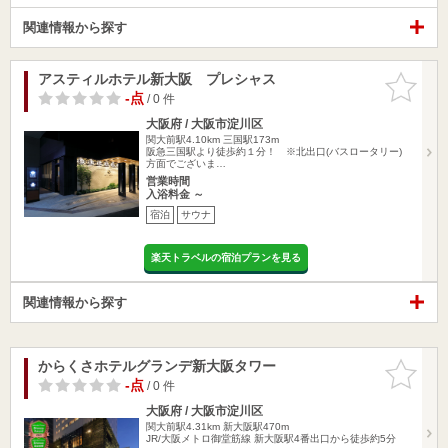
関連情報から探す
アスティルホテル新大阪 プレシャス
お気に入
りに追加
-点
/ 0 件
大阪府 / 大阪市淀川区
関大前駅4.10km
三国駅173m
阪急三国駅より徒歩約１分！ ※北出口(バスロータリー)
方面でございま…
営業時間
入浴料金 ～
宿泊
サウナ
楽天トラベルの宿泊プランを見る
関連情報から探す
からくさホテルグランデ新大阪タワー
お気に入
りに追加
-点
/ 0 件
大阪府 / 大阪市淀川区
関大前駅4.31km
新大阪駅470m
JR/大阪メトロ御堂筋線 新大阪駅4番出口から徒歩約5分