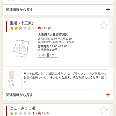
関連情報から探す
宝湯（十三東）
お気に入
りに追加
2.6点
/ 13 件
大阪府 / 大阪市淀川区
関大前駅5.91km
十三駅115m
阪急電車十三駅東改札 徒歩2分
営業時間 15:00～24:00
入浴料金 600円～
日帰り
サウナ
サウナは広いし、水風呂は冷たいし、ブラックシリカと炭酸水の
お湯で最高ですね！ 手のしみも消え、肌な乾燥もなくなり、髪も
ツ…
50代～
女性
関連情報から探す
ニューみよし湯
お気に入
りに追加
1.7点
/ 9 件