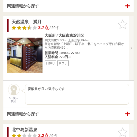
関連情報から探す
天然温泉 満月
お気に入
りに追加
3.7点
/ 29 件
大阪府 / 大阪市東淀川区
関大前駅3.30km
上新庄駅194m
阪急京都線「上新庄」駅下車 北口を出てスグ守口方面か
ら内環状線479…
営業時間 10:00～27:00
入浴料金 770円～
日帰り
サウナ
炭酸泉が良い気持ちです
50代～
男性
関連情報から探す
北中島新温泉
お気に入
りに追加
2.2点
/ 9 件