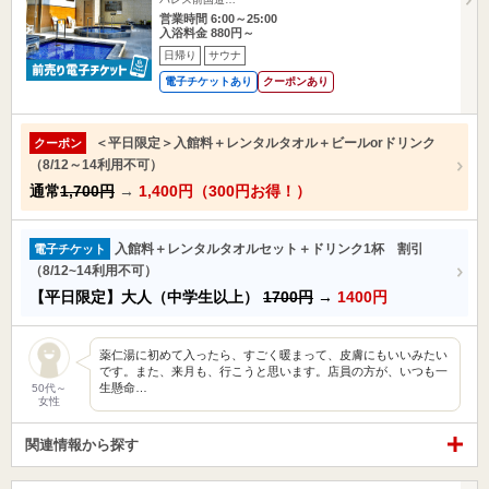
営業時間 6:00～25:00
入浴料金 880円～
日帰り
サウナ
電子チケットあり
クーポンあり
＜平日限定＞入館料＋レンタルタオル＋ビールorドリンク
クーポン
（8/12～14利用不可）
通常
1,700円
→
1,400円（300円お得！）
入館料＋レンタルタオルセット＋ドリンク1杯 割引
電子チケット
（8/12~14利用不可）
【平日限定】大人（中学生以上）
1700円
→
1400円
薬仁湯に初めて入ったら、すごく暖まって、皮膚にもいいみたい
です。また、来月も、行こうと思います。店員の方が、いつも一
生懸命…
50代～
女性
関連情報から探す