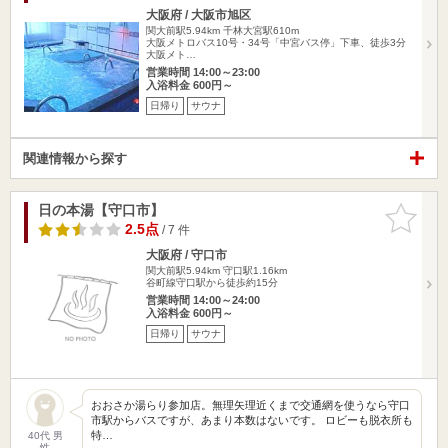
大阪府 / 大阪市旭区
関大前駅5.94km
千林大宮駅610m
大阪メトロバス10号・34号「中宮バス停」下車、徒歩3分
大阪メト…
営業時間 14:00～23:00
入浴料金 600円～
日帰り
サウナ
関連情報から探す
日の本湯【守口市】
お気に入
りに追加
2.5点
/ 7 件
大阪府 / 守口市
関大前駅5.94km
守口駅1.16km
谷町線守口駅から徒歩約15分
営業時間 14:00～24:00
入浴料金 600円～
日帰り
サウナ
おおさか湯らり参加店。無理矢理近くまで交通網を使うなら守口
市駅からバスですが、あまり本数はないです。 ロビーも脱衣所も
特…
40代 男
性