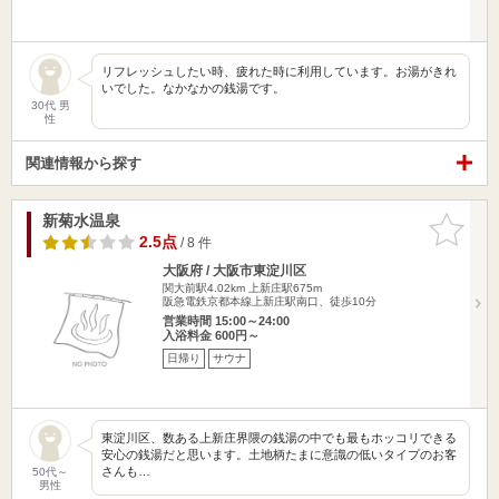
リフレッシュしたい時、疲れた時に利用しています。お湯がきれ
いでした。なかなかの銭湯です。
30代 男
性
関連情報から探す
新菊水温泉
お気に入
りに追加
2.5点
/ 8 件
大阪府 / 大阪市東淀川区
関大前駅4.02km
上新庄駅675m
阪急電鉄京都本線上新庄駅南口、徒歩10分
営業時間 15:00～24:00
入浴料金 600円～
日帰り
サウナ
東淀川区、数ある上新庄界隈の銭湯の中でも最もホッコリできる
安心の銭湯だと思います。土地柄たまに意識の低いタイプのお客
さんも…
50代～
男性