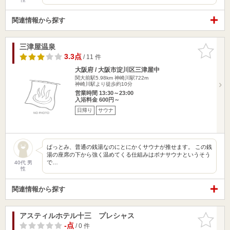
関連情報から探す
三津屋温泉
お気に入
りに追加
3.3点
/ 11 件
大阪府 / 大阪市淀川区三津屋中
関大前駅5.98km
神崎川駅722m
神崎川駅より徒歩約10分
営業時間 13:30～23:00
入浴料金 600円～
日帰り
サウナ
ぱっとみ、普通の銭湯なのにとにかくサウナが推せます。 この銭
湯の座席の下から強く温めてくる仕組みはボナサウナというそう
で…
40代 男
性
関連情報から探す
アスティルホテル十三 プレシャス
お気に入
りに追加
-点
/ 0 件