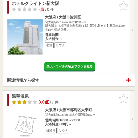
ホテルクライトン新大阪
お気に入
りに追加
-点
/ 0 件
大阪府 / 大阪市淀川区
関大前駅5.14km
南方駅342m
新大阪より地下鉄御堂筋線１駅【西中島南方】駅②出口か
ら西へ徒歩３分。…
営業時間
入浴料金 ～
宿泊
サウナ
楽天トラベルの宿泊プランを見る
関連情報から探す
浪華温泉
お気に入
りに追加
3.0点
/ 7 件
大阪府 / 大阪市都島区大東町
関大前駅5.18km
城北公園通駅547m
営業時間 16:00～23:00
入浴料金 600円～
日帰り
サウナ