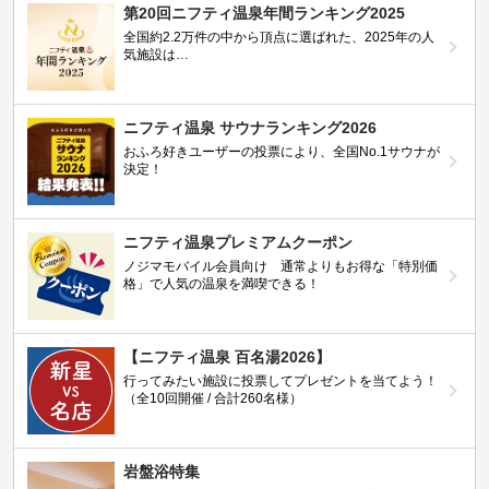
第20回ニフティ温泉年間ランキング2025
全国約2.2万件の中から頂点に選ばれた、2025年の人
気施設は…
ニフティ温泉 サウナランキング2026
おふろ好きユーザーの投票により、全国No.1サウナが
決定！
ニフティ温泉プレミアムクーポン
ノジマモバイル会員向け 通常よりもお得な「特別価
格」で人気の温泉を満喫できる！
【ニフティ温泉 百名湯2026】
行ってみたい施設に投票してプレゼントを当てよう！
（全10回開催 / 合計260名様）
岩盤浴特集