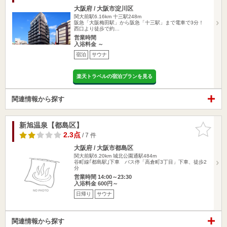
大阪府 / 大阪市淀川区
関大前駅6.16km
十三駅248m
阪急「大阪梅田駅」から阪急「十三駅」まで電車で3分！
西口より徒歩で約…
営業時間
入浴料金 ～
宿泊
サウナ
楽天トラベルの宿泊プランを見る
関連情報から探す
新旭温泉【都島区】
お気に入
りに追加
2.3点
/ 7 件
大阪府 / 大阪市都島区
関大前駅6.20km
城北公園通駅484m
谷町線｢都島駅｣下車 バス停「高倉町3丁目」下車、徒歩2
分
営業時間 14:00～23:30
入浴料金 600円～
日帰り
サウナ
関連情報から探す