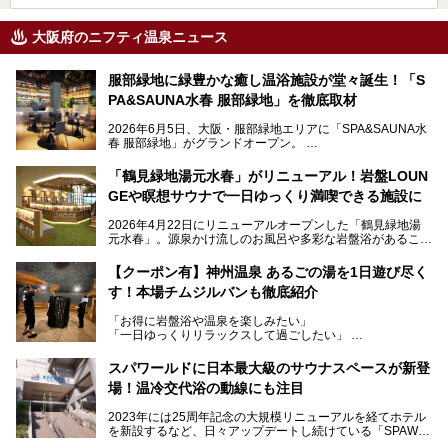
大阪府のニフティ温泉ニュース
服部緑地に緑豊かな癒し温浴施設が堂々誕生！「S
PA&SAUNA水春 服部緑地」を徹底取材
2026年6月5日、大阪・服部緑地エリアに「SPA&SAUNA水
春 服部緑地」がグランドオープン。
当初の計画から約5年の時を経て誕生した本施設は、温泉・
「鶴見緑地湯元水春」がリニューアル！岩盤LOUN
サウナ・岩盤浴・フィットネス・ラウンジ・レストランなど
GEや瞑想サウナで一日ゆっくり満喫できる施設に
を融合した、これまでの“水春”のイメージをさらに進化させ
た大型ウェルネス施設です。
2026年4月22日にリニューアルオープンした「鶴見緑地湯
元水春」。源泉かけ流しのお風呂や多彩な岩盤浴があること
今回はオープン前の内覧会に参加し、館内のこだわりポイン
で人気の施設ですが、リニューアルを経てこれまで以上
トを徹底取材してきました。
に“一日中くつろげる場所”としてパワーアップしています。
サウナー注目の3種のサウナや160cmの深水風呂、没入感の
【クーポン有】神州温泉 あるごの湯を1日遊び尽く
高い岩盤浴エリア、日本最大の台数を誇る最新AIフィットネ
す！本場チムジルバンも徹底紹介
今回のリニューアルでは、新たに登場した瞑想サウナをはじ
スマシンなど、見どころ満載の館内を詳しくご紹介します。
め、岩盤浴エリアや休憩スペースの充実、レストランなど、
「お得に岩盤浴や温泉を楽しみたい」
見どころが盛りだくさん。日常の疲れを癒やしたい方はもち
「一日ゆっくりリラックスして過ごしたい」
ろん、休日にゆったり過ごしたい方にもぴったりの内容とな
そんな方におすすめなのが、クーポンを使ってお得に長時間
っています。
利用できる「神州温泉 あるごの湯」です。
スパワールドに日本最大級のサウナスペースが新登
本記事では、そんなリニューアル後の注目ポイントを詳しく
場！温冷交代浴の動線にも注目
あるごの湯は、大阪府豊中市にある日帰り温浴施設で、阪急
紹介します。これから「鶴見緑地湯元水春」に訪れる方や、
宝塚線「三国駅」から徒歩約10分とアクセスも良好です。
より満足度の高い過ごし方をしたい方はぜひお読みくださ
2023年には25周年記念の大規模リニューアルを経てホテル
チムジルバン（岩盤浴）を中心に、発汗・リラックス・漫画
い。
を新設するなど、日々アップデートし続けている「SPAWO
タイムまで満喫できる長時間滞在型の施設なので、一日中ゆ
RLD HOTEL＆RESORT」（以下スパワールド）。
ったりと過ごしたいときにおすすめ。大うちわやタオルによ