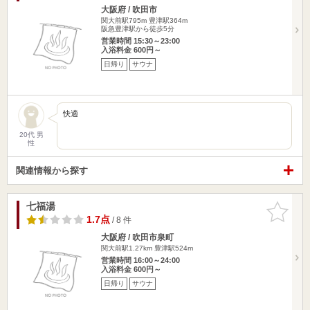
大阪府 / 吹田市
関大前駅795m
豊津駅364m
阪急豊津駅から徒歩5分
営業時間 15:30～23:00
入浴料金 600円～
日帰り
サウナ
快適
20代 男
性
関連情報から探す
七福湯
お気に入
りに追加
1.7点
/ 8 件
大阪府 / 吹田市泉町
関大前駅1.27km
豊津駅524m
営業時間 16:00～24:00
入浴料金 600円～
日帰り
サウナ