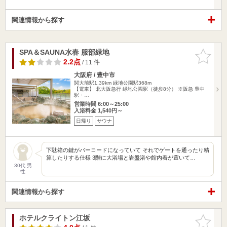
関連情報から探す
SPA＆SAUNA水春 服部緑地
お気に入
りに追加
2.2点
/ 11 件
大阪府 / 豊中市
関大前駅1.39km
緑地公園駅368m
【電車】 北大阪急行 緑地公園駅（徒歩8分） ※阪急 豊中
駅・…
営業時間 6:00～25:00
入浴料金 1,540円～
日帰り
サウナ
下駄箱の鍵がバーコードになっていて それでゲートを通ったり精
算したりする仕様 3階に大浴場と岩盤浴や館内着が置いて…
30代 男
性
関連情報から探す
ホテルクライトン江坂
お気に入
りに追加