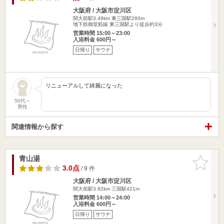
大阪府 / 大阪市淀川区
関大前駅3.49km
東三国駅260m
地下鉄御堂筋線 東三国駅より徒歩約3分
営業時間 15:00～23:00
入浴料金 600円～
日帰り
サウナ
リニューアルして綺麗になった
50代～
男性
関連情報から探す
青山湯
お気に入
りに追加
3.0点
/ 9 件
大阪府 / 大阪市淀川区
関大前駅3.92km
三国駅421m
営業時間 14:00～24:00
入浴料金 600円～
日帰り
サウナ