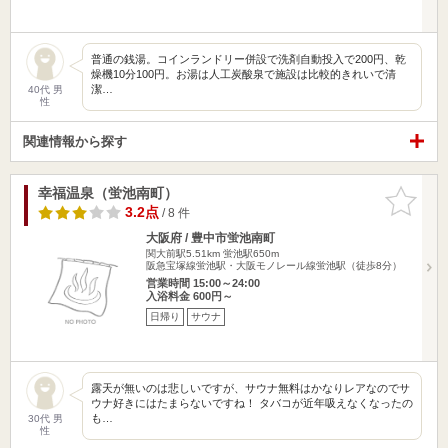
普通の銭湯。コインランドリー併設で洗剤自動投入で200円、乾
燥機10分100円。お湯は人工炭酸泉で施設は比較的きれいで清
潔…
40代 男
性
関連情報から探す
幸福温泉（蛍池南町）
お気に入
りに追加
3.2点
/ 8 件
大阪府 / 豊中市蛍池南町
関大前駅5.51km
蛍池駅650m
阪急宝塚線蛍池駅・大阪モノレール線蛍池駅（徒歩8分）
営業時間 15:00～24:00
入浴料金 600円～
日帰り
サウナ
露天が無いのは悲しいですが、サウナ無料はかなりレアなのでサ
ウナ好きにはたまらないですね！ タバコが近年吸えなくなったの
も…
30代 男
性