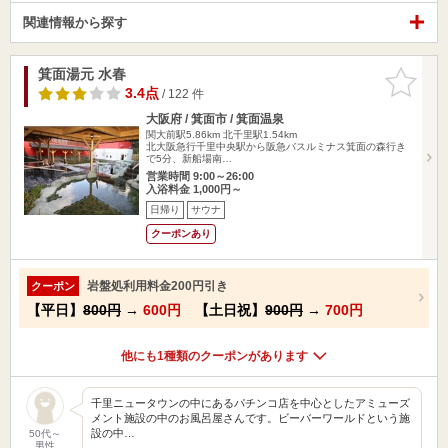
関連情報から探す
箕面湯元 水春
お気に入
りに追加
3.4点
/ 122 件
大阪府 / 箕面市 / 箕面温泉
関大前駅5.86km
北千里駅1.54km
北大阪急行千里中央駅から阪急バスルミナス箕面の森行き
で5分、新船場南…
営業時間 9:00～26:00
入浴料金 1,000円～
日帰り
サウナ
クーポンあり
岩盤処利用料金200円引き
クーポン
【平日】
800円
→
600円
【土日祝】
900円
→
700円
他にも1種類のクーポンがあります
千里ニュータウンの中にあるパチンコ店を中心としたアミューズ
メント施設の中のお風呂屋さんです。ビーバーワールドという施
設の中…
50代～
男性