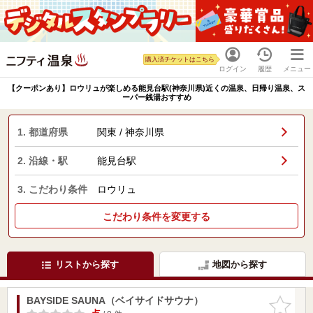
購入済チケットはこちら
ログイン
履歴
メニュー
【クーポンあり】ロウリュが楽しめる能見台駅(神奈川県)近くの温泉、日帰り温泉、ス
ーパー銭湯おすすめ
1. 都道府県
関東 / 神奈川県
2. 沿線・駅
能見台駅
3. こだわり条件
ロウリュ
こだわり条件を変更する
リストから探す
地図から探す
BAYSIDE SAUNA（ベイサイドサウナ）
お気に入
りに追加