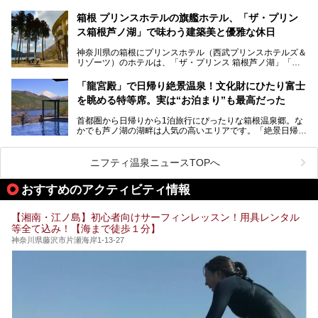
「子ども連れでも気兼ねなく、家事を忘れてリフレッシュし
たい」
サウナ室の中に咲き誇る桜、魚たちが泳ぐ水風呂、そしてバ
箱根 プリンスホテルの旗艦ホテル、「ザ・プリン
リのビーチを思わせる休憩スペース…。驚きの連続だった館
ス箱根芦ノ湖」で味わう建築美と優雅な休日
そんな「癒やされたい」という願いを叶えてくれるのが、神
内の様子をレポートします！
奈川県のスーパー銭湯。
神奈川県の箱根にプリンスホテル（西武プリンスホテルズ＆
神奈川県には、サウナや岩盤浴、一日中遊べるエンタメ施設
リゾーツ）のホテルは、「ザ・プリンス 箱根芦ノ湖」「芦
など、“非日常”を味わえるスーパー銭湯が数多く揃っていま
ノ湖畔 蛸川温泉 龍宮殿」「箱根湯の花プリンスホテル」
す。しかし、選択肢が多いからこそ「どの施設か迷ってしま
「箱根仙石原プリンスホテル」と4軒あり、今回ご紹介する
う」という人も多いはず。
「龍宮殿」で日帰り絶景温泉！文化財にひたり富士
「ザ・プリンス 箱根芦ノ湖」は、その中でもフラッグシッ
を眺める特等席。実は“お泊まり”も最高だった
プ（旗艦）に位置づけられる特別なホテルです。
そこで今回は、神奈川県内の人気施設26選を「安さ」「岩
盤浴・漫画の充実度」「景色の良さ」「高級感」「深夜営
首都圏から日帰りから1泊旅行にぴったりな箱根温泉郷。な
昭和の日本を代表する建築家の一人、村野藤吾が芦ノ湖の畔
業」「駅近」など、目的別に厳選して紹介します。
かでも芦ノ湖の湖畔は人気の高いエリアです。「絶景日帰り
に建てた桃源郷のようなホテルがここ。自家源泉の温泉や、
今の気分にぴったりの施設を見つけて、最高のリフレッシュ
温泉 龍宮殿本館」は、露天風呂から芦ノ湖と富士山の両方
こだわりぬいた食もあわせて、このホテルの魅力をレポート
時間を過ごす参考にしていただけますと幸いです。
が楽しめるまさに眺望自慢の日帰り温泉。
します。
ニフティ温泉ニュースTOPへ
そしてここは全24室の「箱根 芦ノ湖畔蛸川温泉 龍宮殿」と
───
して宿泊もできます。宿泊者は「龍宮殿本館」の営業時間に
提供元：株式会社西武・プリンスホテルズワールドワイド
おすすめのアクティビティ情報
加えて、朝6時からの宿泊者専用時間帯にも「龍宮殿本館」
【PR】
のお風呂が利用できます。
この記事はザ・プリンス 箱根芦ノ湖のPR記事です。
【湘南・江ノ島】初心者向けサーフィンレッスン！用具レンタル
今回は日帰り温泉としての「絶景日帰り温泉 龍宮殿本館
等全て込み！【海まで徒歩１分】
（以下、龍宮殿本館）」と、旅館としての「箱根 芦ノ湖畔
蛸川温泉 龍宮殿（以下、龍宮殿）」の両方の魅力をたっぷ
神奈川県藤沢市片瀬海岸1-13-27
りお伝えします！
ここは箱根神社、九頭龍神社、白龍神社、箱根元宮と箱根の
4つの神社に囲まれたパワースポットです。
───
提供元：株式会社西武・プリンスホテルズワールドワイド
【PR】