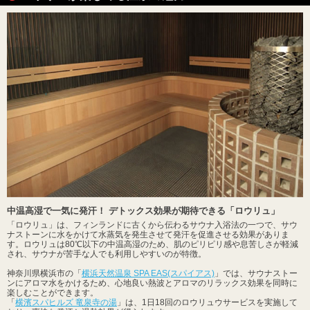
中温高湿で一気に発汗！ デトックス効果が期待できる「ロウリュ」
「ロウリュ」は、フィンランドに古くから伝わるサウナ入浴法の一つで、サウ
ナストーンに水をかけて水蒸気を発生させて発汗を促進させる効果がありま
す。ロウリュは80℃以下の中温高湿のため、肌のピリピリ感や息苦しさが軽減
され、サウナが苦手な人でも利用しやすいのが特徴。
神奈川県横浜市の「
横浜天然温泉 SPA EAS(スパイアス)
」では、サウナストー
ンにアロマ水をかけるため、心地良い熱波とアロマのリラックス効果を同時に
楽しむことができます。
「
横濱スパヒルズ 竜泉寺の湯
」は、1日18回のロウリュウサービスを実施して