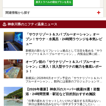
楽天トラベルの宿泊プランを見る
関連情報から探す
神奈川県のニフティ温泉ニュース
「サウナリゾート＆スパ ブルーオーシャン」オー
プン！サウナ・水風呂・24時間ラウンジを本気レビ
ュー
新横浜の新たなリフレッシュ拠点として注目を集める「サウ
ナリゾート＆スパ ブルーオーシャン」。内覧会記事に続
き、今回は実際に体験してみたリアルな様子をレポートしま
す。サウナや水風呂の気持ちよさはもちろん、リラックスス
オープン前の「サウナリゾート＆スパ ブルーオー
ペースの過ごしやすさまで徹底チェック。新横浜エリアで日
シャン」に潜入！没入型サウナの魅力を徹底レポー
常の疲れをリセットしたい人、ライブやスポーツ観戦遠征組
は必見です。
ト！
新横浜に2026年6月オープン予定の「サウナリゾート＆スパ
ブルーオーシャン」。館内には最新のプロジェクションマッ
ピングが多用され、まるで世界を旅しているかのような圧倒
的な“没入感（イマーシブ）”を体験できます。
【2026年最新】神奈川のスーパー銭湯26選！岩盤
浴・24時間営業・駅近など目的別おすすめ施設
「仕事の疲れをリセットしたいけれど遠出する元気はない」
今回は、そんな大注目の施設に一足先にお邪魔し、その全貌
「休日は漫画を読みながら一日中ダラダラ過ごしたい」
を見学させていただきました！