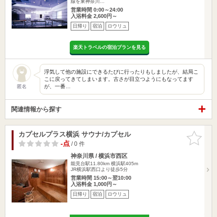
線を東神奈川…
営業時間 0:00～24:00
入浴料金 2,600円～
日帰り
宿泊
ロウリュ
楽天トラベルの宿泊プランを見る
浮気して他の施設にできるたびに行ったりもしましたが、結局こ
こに戻ってきてしまいます。古さが目立つようにもなってます
が、一番…
匿名
関連情報から探す
カプセルプラス横浜 サウナ/カプセル
お気に入
りに追加
-点
/ 0 件
神奈川県 / 横浜市西区
能見台駅11.80km
横浜駅405m
JR横浜駅西口より徒歩5分
営業時間 15:00～翌10:00
入浴料金 1,000円～
日帰り
宿泊
ロウリュ