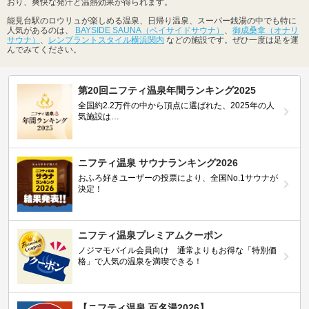
おり、爽快な発汗と温熱効果が得られます。
能見台駅のロウリュが楽しめる温泉、日帰り温泉、スーパー銭湯の中でも特に
人気があるのは、
BAYSIDE SAUNA（ベイサイドサウナ）
、
御成桑拿（オナリ
サウナ）
、
レンブラントスタイル横浜関内
などの施設です。ぜひ一度は足を運
んでみてください。
第20回ニフティ温泉年間ランキング2025
全国約2.2万件の中から頂点に選ばれた、2025年の人
気施設は…
ニフティ温泉 サウナランキング2026
おふろ好きユーザーの投票により、全国No.1サウナが
決定！
ニフティ温泉プレミアムクーポン
ノジマモバイル会員向け 通常よりもお得な「特別価
格」で人気の温泉を満喫できる！
【ニフティ温泉 百名湯2026】