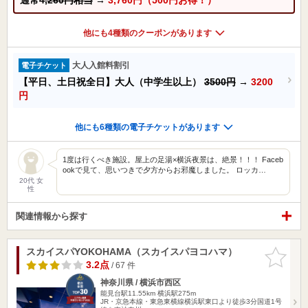
他にも4種類のクーポンがあります
大人入館料割引
電子チケット
【平日、土日祝全日】大人（中学生以上）
3500円
→
3200
円
他にも6種類の電子チケットがあります
1度は行くべき施設。屋上の足湯×横浜夜景は、絶景！！！ Faceb
ookで見て、思いつきで夕方からお邪魔しました。 ロッカ…
20代 女
性
関連情報から探す
スカイスパYOKOHAMA（スカイスパヨコハマ）
お気に入
りに追加
3.2点
/ 67 件
神奈川県 / 横浜市西区
能見台駅11.55km
横浜駅275m
JR・京急本線・東急東横線横浜駅東口より徒歩3分国道1号