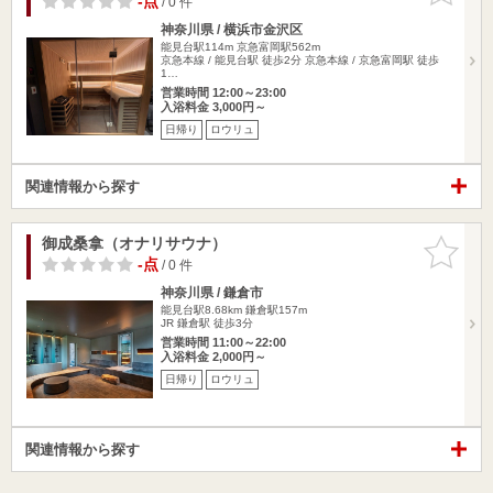
-点
/ 0 件
神奈川県 / 横浜市金沢区
能見台駅114m
京急富岡駅562m
京急本線 / 能見台駅 徒歩2分 京急本線 / 京急富岡駅 徒歩
1…
営業時間 12:00～23:00
入浴料金 3,000円～
日帰り
ロウリュ
関連情報から探す
御成桑拿（オナリサウナ）
お気に入
りに追加
-点
/ 0 件
神奈川県 / 鎌倉市
能見台駅8.68km
鎌倉駅157m
JR 鎌倉駅 徒歩3分
営業時間 11:00～22:00
入浴料金 2,000円～
日帰り
ロウリュ
関連情報から探す