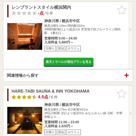
レンブラントスタイル横浜関内
お気に入
りに追加
-点
/ 0 件
神奈川県 / 横浜市中区
能見台駅9.10km
関内駅202m
JR関内駅南口より徒歩1分 市営地下鉄ブルーライン関内
駅 1番出口…
営業時間 5:00～24:00
入浴料金 3,480円～
日帰り
宿泊
ロウリュ
楽天トラベルの宿泊プランを見る
関連情報から探す
HARE-TABI SAUNA & INN YOKOHAMA
お気に入
りに追加
4.5点
/ 6 件
神奈川県 / 横浜市中区
能見台駅9.17km
石川町駅401m
JR石川町駅 北口より徒歩5分 みなとみらい線 元町・中華
街駅より…
営業時間 11:00～23:00
入浴料金 2,420円～
日帰り
宿泊
ロウリュ