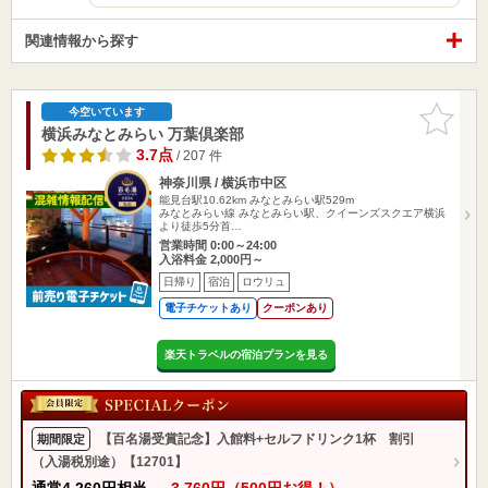
関連情報から探す
お気に入
今空いています
りに追加
横浜みなとみらい 万葉倶楽部
3.7点
/ 207 件
神奈川県 / 横浜市中区
能見台駅10.62km
みなとみらい駅529m
みなとみらい線 みなとみらい駅、クイーンズスクエア横浜
より徒歩5分首…
営業時間 0:00～24:00
入浴料金 2,000円～
日帰り
宿泊
ロウリュ
電子チケットあり
クーポンあり
楽天トラベルの宿泊プランを見る
【百名湯受賞記念】入館料+セルフドリンク1杯 割引
期間限定
（入湯税別途）【12701】
通常
4,260円相当
→
3,760円（500円お得！）