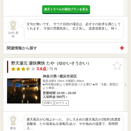
楽天トラベルの宿泊プランを見る
文句が無いです。 サウナ目的の場合は、必ずその欲求を満たして
くれます。 サ室の雰囲気良し、広さ良し、温度湿度良し、時々…
20代 男
性
関連情報から探す
野天湯元 湯快爽快 たや（ゆかいそうかい）
お気に入
りに追加
3.6点
/ 75 件
神奈川県 / 横浜市栄区
能見台駅9.76km
大船駅1.96km
■JR本郷台駅より無料送迎バスを運行 ■JR「大船」駅西口
より神奈…
営業時間 10:00～25:00
入浴料金 980円～
日帰り
ロウリュ
露天風呂が心地よかった。 少し大きめの露天風呂が2箇所(高濃度
炭酸泉、たや温泉ぬる湯風呂)あり、やや低めの温度で、長時間
入…
匿名