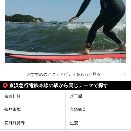
この記事は箱根 芦ノ湖畔蛸川温泉 龍宮殿のPR記事です。
おすすめのアクティビティをもっと見る
京浜急行電鉄本線の駅から同じテーマで探す
京急川崎
八丁畷
鶴見市場
京急鶴見
花月総持寺
生麦