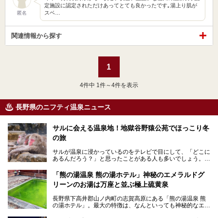
定施設に認定されただけあってとても良かったです｡湯上り肌が
スベ…
匿名
関連情報から探す
1
4
件中 1件～4件を表示
長野県のニフティ温泉ニュース
サルに会える温泉地！地獄谷野猿公苑でほっこり冬
の旅
サルが温泉に浸かっているのをテレビで目にして、「どこに
あるんだろう？」と思ったことがある人も多いでしょう。
この微笑ましい光景は、長野県にある「地獄谷野猿公苑」で
「熊の湯温泉 熊の湯ホテル」神秘のエメラルドグ
見られるもので、野生のサルが雪景色の中で温泉に浸かる姿
リーンのお湯は万座と並ぶ極上硫黄泉
を間近で観察できます。
長野県下高井郡山ノ内町の志賀高原にある「熊の湯温泉 熊
本記事では、地獄谷野猿公苑の魅力や見どころ、サルと温泉
の湯ホテル」。最大の特徴は、なんといっても神秘的なエメ
との関係性、地獄谷周辺の観光スポットについて紹介しま
ラルドグリーンのお湯。この美しいお湯に魅了され、何度も
す。サルを観察した後にほっこりと浸かれる温泉も紹介する