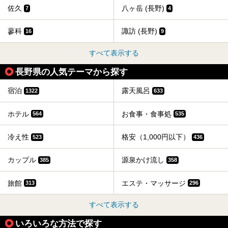
佐久
八ヶ岳 (長野)
7
4
蓼科
諏訪 (長野)
16
9
すべて表示する
長野県の人気テーマから探す
宿泊
露天風呂
1322
633
ホテル
お食事・食事処
564
535
冷え性
格安（1,000円以下）
523
436
カップル
源泉かけ流し
385
358
旅館
エステ・マッサージ
313
296
すべて表示する
いろいろな方法で探す