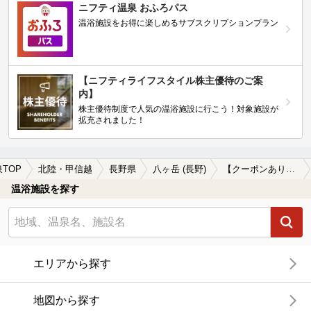
ニフティ温泉 おふろパス
温浴施設をお得に楽しめるサブスクリプションプラン
【ニフティライフスタイル株主優待のご案
内】
株主優待制度で人気の温浴施設に行こう！対象施設が
拡充されました！
TOP
北陸・甲信越
長野県
八ヶ岳 (長野)
【クーポンあり】女子旅・女子会におすすめの八ヶ岳 (長野)の温泉、日帰り温泉、スーパー銭湯おすすめ
温浴施設を探す
エリアから探す
地図から探す