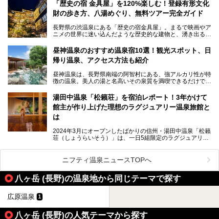
リピートするファンも多い温泉です。冬はスキーと一緒に楽
ので、野生のサルを観察する貴重な自然体験と温泉をあわせ
「歴史の宿 金具屋」を120%楽しむ！登録有形文化
しみたい極上の温泉を紹介します。
て楽しみたい人は、ぜひ参考にしてください。
財の歩き方、八湯めぐり、無料ツアー完全ガイド
長野県の渋温泉にある「歴史の宿金具屋」。まるで映画やア
ニメの世界に迷い込んだような歴史的な建物と、湧き出る温
泉の恵みが魅力のお宿です。せっかく泊まるなら、その魅力
を隅々まで楽しみたいですよね。この記事では、金具屋での
昼神温泉のおすすめ温泉宿10選！観光スポット、日
滞在を最高の思い出にするための「楽しみ方」を徹底的にご
帰り温泉、アクセス方法も紹介
紹介します！
昼神温泉は、長野県南端の阿智村にある、強アルカリ性が特
徴の温泉。美人の湯と名高いその泉質を満喫できるだけでな
く、日本一の星空鑑賞ができる注目の温泉地です。
昼神温泉では、朝市などの観光スポットや、信州名物のおや
湯田中温泉「松籟荘」を宿泊レポート！3年かけて
きを楽しめるグルメスポットなど、観光を楽しむにはぴった
館主が作り上げた理想のラグジュアリー温泉旅館と
りの場所が豊富にあります。
この記事では、昼神温泉での滞在を充実させる宿泊施設や日
は
帰り温泉、見どころ満載の観光・グルメスポットに加え、ア
クセス方法も順に紹介します。
2024年3月にオープンしたばかりの信州・湯田中温泉「松籟
荘（しょうらいそう）」は、一日5組限定のラグジュアリー
温泉旅館。全室が源泉掛け流しの露天風呂、庭園付きで、プ
ライベートに楽しめる非日常感が味わえます。また宿泊者は
道向かいの「よろづや」の大浴場「桃山風呂」や共同浴場の
ニフティ温泉ニュースTOPへ
「湯田中大湯」も利用ができます。
八ヶ岳 (長野)の温泉地から同じテーマで探す
極上のお湯に浸り上質なお料理に舌鼓、特別な日に泊まりた
い湯田中温泉「松籟荘」を、実際に宿泊した目線で紹介しま
す。
広原温泉
1
八ヶ岳 (長野)の人気テーマから探す