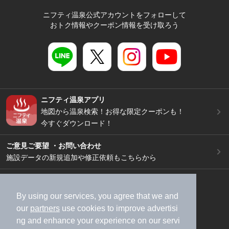
ニフティ温泉公式アカウントをフォローして
おトク情報やクーポン情報を受け取ろう
ニフティ温泉アプリ
地図から温泉検索！お得な限定クーポンも！
今すぐダウンロード！
ご意見ご要望 ・お問い合わせ
施設データの新規追加や修正依頼もこちらから
スマートフォン
/
PC
加盟店募集（資料請求）
広告出稿のご案内
By using our services, you agree that we and
our
partners
use cookies to improve advertisi
利用規約
ライフスタイルMEMBERS+規約
ng and enhance your experience on our servi
特定商取引法に基づく表記
ヘルプ
採用情報