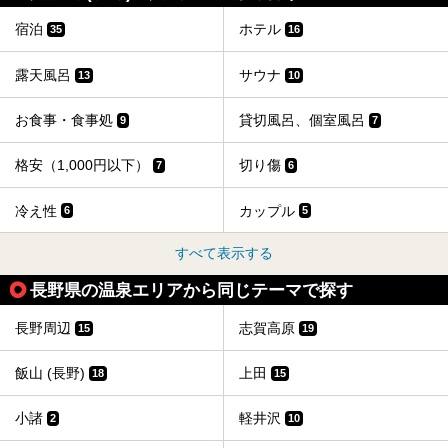
宿泊
ホテル
35
16
露天風呂
サウナ
13
10
お食事・食事処
貸切風呂、個室風呂
9
7
格安（1,000円以下）
切り傷
7
6
冷え性
カップル
6
5
すべて表示する
長野県の温泉エリアから同じテーマで探す
長野周辺
志賀高原
15
19
飯山 (長野)
上田
18
15
小諸
軽井沢
2
10