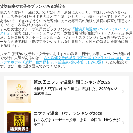
貸切個室や女子会プランがある施設も
気の合う友達と一緒にスパなどに行き、温泉に入ったり、美味しいものを食べた
り、エステを受けたりするのはとても楽しいもの。つい盛り上がってしまうことも
あるので、できればそういった客層にあった雰囲気の施設や貸切の個室が用意され
ているところ選びたいものです。
そんな女性のグループ利用にピッタリなのが
「横浜天然温泉SPA EAS（スパ イア
ス）」
。館内にはフォトジェニックな「女性専用 貸切個室プレミアムルーム」を用
意。女性専用リラクセーションルーム「ヴィーナスラウンジ」は女性浴室のロッカ
ーから直通で利用可能でブランケットも女性専用と、女性への気遣いを随所に感じ
る施設です。
八ヶ岳 (長野)の女子旅・女子会におすすめの温泉、日帰り温泉、スーパー銭湯の中
でも特に人気があるのは、
八ヶ岳縄文天然温泉 尖石の湯（とがりいしのゆ）
、
カ
ンデオホテルズ茅野
、
信州原村 八ヶ岳温泉 樅の木荘（もみの湯）
などの施設で
す。ぜひ一度は足を運んでみてください。
第20回ニフティ温泉年間ランキング2025
全国約2.2万件の中から頂点に選ばれた、2025年の人
気施設は…
ニフティ温泉 サウナランキング2026
おふろ好きユーザーの投票により、全国No.1サウナが
決定！