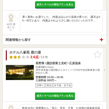
楽天トラベルの宿泊プランを見る
薄く黄色いお湯でした。 内湯はほんのり温泉の香りが。 露天は4
0～42℃とあり、内湯はそれより少し熱いだけだったので子…
40代 指
定しな
い
関連情報から探す
ホテル八峯苑 鹿の湯
お気に入
りに追加
2.6点
/ 13 件
長野県 / 諏訪郡富士見町 / 広原温泉
信濃境駅4.61km
JR中央本線小淵沢駅からタクシーで15分中央自動車道小淵
沢ICから県…
営業時間 10:00～19:45
入浴料金 900円～
日帰り
宿泊
女子旅・女子会
楽天トラベルの宿泊プランを見る
昨年12月に長野県から「安心、安全、正直」な信州の温泉表示認