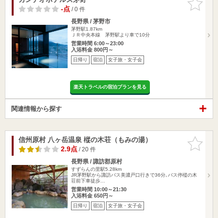
りに追加
-点
/ 0 件
長野県 / 茅野市
茅野駅1.87km
ＪＲ中央本線 茅野駅より車で10分
営業時間 6:00～23:00
入浴料金 800円～
日帰り
宿泊
女子旅・女子会
楽天トラベルの宿泊プランを見る
関連情報から探す
信州原村 八ヶ岳温泉 樅の木荘（もみの湯）
お気に入
りに追加
2.9点
/ 20 件
長野県 / 諏訪郡原村
すずらんの里駅5.28km
JR茅野駅から諏訪バス美濃戸口行きで36分､バス停樅の木
荘前下車徒歩…
営業時間 10:00～21:30
入浴料金 650円～
日帰り
宿泊
女子旅・女子会