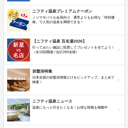
ニフティ温泉プレミアムクーポン
ノジマモバイル会員向け 通常よりもお得な「特別価
格」で人気の温泉を満喫できる！
【ニフティ温泉 百名湯2026】
行ってみたい施設に投票してプレゼントを当てよう！
（全10回開催 / 合計260名様）
岩盤浴特集
日本全国の岩盤浴情報だけをピックアップ。まとめて
検索！
ニフティ温泉ニュース
温泉にもっと行きたくなる！お得な情報を掲載中