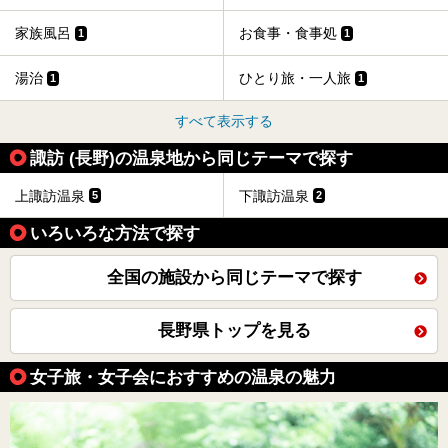
家族風呂
お食事・食事処
1
1
湯治
ひとり旅・一人旅
1
1
すべて表示する
諏訪 (長野)の温泉地から同じテーマで探す
上諏訪温泉
下諏訪温泉
5
2
いろいろな方法で探す
全国の施設から同じテーマで探す
長野県トップを見る
女子旅・女子会におすすめの温泉の魅力