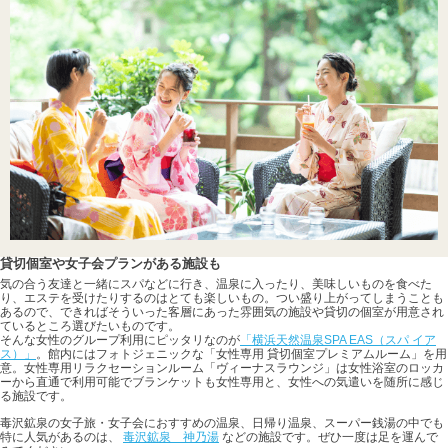
貸切個室や女子会プランがある施設も
気の合う友達と一緒にスパなどに行き、温泉に入ったり、美味しいものを食べた
り、エステを受けたりするのはとても楽しいもの。つい盛り上がってしまうことも
あるので、できればそういった客層にあった雰囲気の施設や貸切の個室が用意され
ているところ選びたいものです。
そんな女性のグループ利用にピッタリなのが
「横浜天然温泉SPA EAS（スパ イア
ス）」
。館内にはフォトジェニックな「女性専用 貸切個室プレミアムルーム」を用
意。女性専用リラクセーションルーム「ヴィーナスラウンジ」は女性浴室のロッカ
ーから直通で利用可能でブランケットも女性専用と、女性への気遣いを随所に感じ
る施設です。
毒沢鉱泉の女子旅・女子会におすすめの温泉、日帰り温泉、スーパー銭湯の中でも
特に人気があるのは、
毒沢鉱泉 神乃湯
などの施設です。ぜひ一度は足を運んで