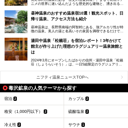
ニメの世界に迷い込んだような歴史的な建物と、湧き出る温
泉の恵みが魅力のお宿です。せっかく泊まるなら、その魅力
を隅々まで楽しみたいですよね。この記事では、金具屋での
昼神温泉のおすすめ温泉宿10選！観光スポット、日
滞在を最高の思い出にするための「楽しみ方」を徹底的にご
帰り温泉、アクセス方法も紹介
紹介します！
昼神温泉は、長野県南端の阿智村にある、強アルカリ性が特
徴の温泉。美人の湯と名高いその泉質を満喫できるだけでな
く、日本一の星空鑑賞ができる注目の温泉地です。
昼神温泉では、朝市などの観光スポットや、信州名物のおや
湯田中温泉「松籟荘」を宿泊レポート！3年かけて
きを楽しめるグルメスポットなど、観光を楽しむにはぴった
館主が作り上げた理想のラグジュアリー温泉旅館と
りの場所が豊富にあります。
この記事では、昼神温泉での滞在を充実させる宿泊施設や日
は
帰り温泉、見どころ満載の観光・グルメスポットに加え、ア
クセス方法も順に紹介します。
2024年3月にオープンしたばかりの信州・湯田中温泉「松籟
荘（しょうらいそう）」は、一日5組限定のラグジュアリー
温泉旅館。全室が源泉掛け流しの露天風呂、庭園付きで、プ
ライベートに楽しめる非日常感が味わえます。また宿泊者は
道向かいの「よろづや」の大浴場「桃山風呂」や共同浴場の
ニフティ温泉ニュースTOPへ
「湯田中大湯」も利用ができます。
毒沢鉱泉の人気テーマから探す
極上のお湯に浸り上質なお料理に舌鼓、特別な日に泊まりた
い湯田中温泉「松籟荘」を、実際に宿泊した目線で紹介しま
す。
宿泊
カップル
2
2
格安（1,000円以下）
硫酸塩泉
2
2
冷え性
サウナ
2
1