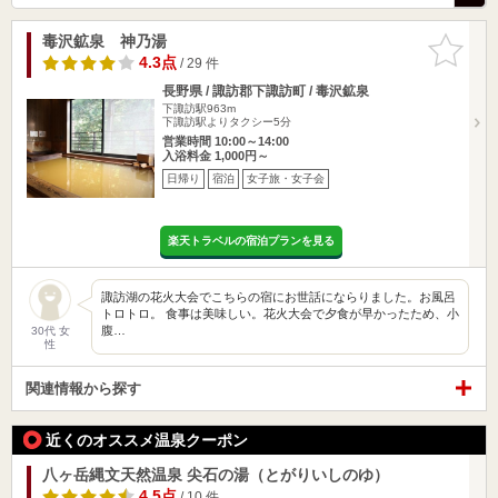
毒沢鉱泉 神乃湯
お気に入
りに追加
4.3点
/ 29 件
長野県 / 諏訪郡下諏訪町 / 毒沢鉱泉
下諏訪駅963m
下諏訪駅よりタクシー5分
営業時間 10:00～14:00
入浴料金 1,000円～
日帰り
宿泊
女子旅・女子会
楽天トラベルの宿泊プランを見る
諏訪湖の花火大会でこちらの宿にお世話にならりました。お風呂
トロトロ。 食事は美味しい。花火大会で夕食が早かったため、小
腹…
30代 女
性
関連情報から探す
近くのオススメ温泉クーポン
八ヶ岳縄文天然温泉 尖石の湯（とがりいしのゆ）
4.5点
/ 10 件