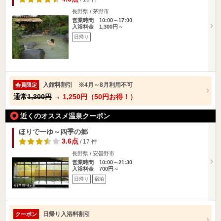
長野県 / 茅野市
営業時間 10:00～17:00
入浴料金 1,300円～
日帰り
入館料割引 ※4月～8月利用不可
会員限定
通常
1,300円
→
1,250円（50円お得！）
近くのオススメ温泉クーポン
ほりでーゆ～四季の郷
3.6点
/ 17 件
長野県 / 安曇野市
営業時間 10:00～21:30
入浴料金 700円～
日帰り
宿泊
日帰り入浴料割引
クーポン