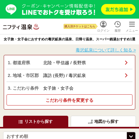
購入済チケットはこちら
ログイン
履歴
メニュー
女子旅・女子会におすすめの毒沢鉱泉の温泉、日帰り温泉、スーパー銭湯おすすめ1選
毒沢鉱泉について詳しく知る >
1. 都道府県
北陸・甲信越 / 長野県
2. 地域・市区郡
諏訪 (長野) / 毒沢鉱泉
3. こだわり条件
女子旅・女子会
こだわり条件を変更する
リストから探す
地図から探す