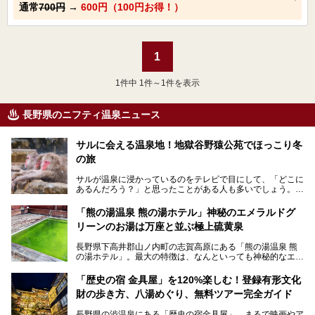
通常
700円
→
600円（100円お得！）
1
1
件中 1件～1件を表示
長野県のニフティ温泉ニュース
サルに会える温泉地！地獄谷野猿公苑でほっこり冬
の旅
サルが温泉に浸かっているのをテレビで目にして、「どこに
あるんだろう？」と思ったことがある人も多いでしょう。
この微笑ましい光景は、長野県にある「地獄谷野猿公苑」で
「熊の湯温泉 熊の湯ホテル」神秘のエメラルドグ
見られるもので、野生のサルが雪景色の中で温泉に浸かる姿
リーンのお湯は万座と並ぶ極上硫黄泉
を間近で観察できます。
長野県下高井郡山ノ内町の志賀高原にある「熊の湯温泉 熊
本記事では、地獄谷野猿公苑の魅力や見どころ、サルと温泉
の湯ホテル」。最大の特徴は、なんといっても神秘的なエメ
との関係性、地獄谷周辺の観光スポットについて紹介しま
ラルドグリーンのお湯。この美しいお湯に魅了され、何度も
す。サルを観察した後にほっこりと浸かれる温泉も紹介する
リピートするファンも多い温泉です。冬はスキーと一緒に楽
ので、野生のサルを観察する貴重な自然体験と温泉をあわせ
「歴史の宿 金具屋」を120%楽しむ！登録有形文化
しみたい極上の温泉を紹介します。
て楽しみたい人は、ぜひ参考にしてください。
財の歩き方、八湯めぐり、無料ツアー完全ガイド
長野県の渋温泉にある「歴史の宿金具屋」。まるで映画やア