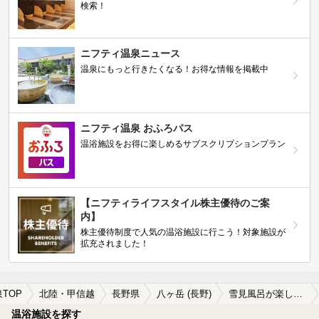
検索！
ニフティ温泉ニュース
温泉にもっと行きたくなる！お得な情報を掲載中
ニフティ温泉 おふろパス
温浴施設をお得に楽しめるサブスクリプションプラン
【ニフティライフスタイル株主優待のご案
内】
株主優待制度で人気の温浴施設に行こう！対象施設が
拡充されました！
TOP
北陸・甲信越
長野県
八ヶ岳 (長野)
雪見風呂が楽しめる八ヶ岳 (長野)の温泉、日帰り温泉、スーパー銭湯おすすめ
温浴施設を探す