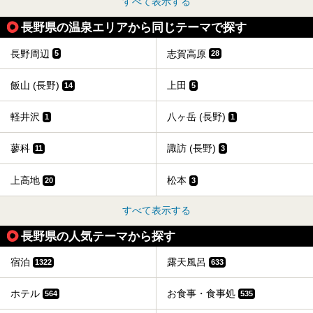
すべて表示する
長野県の温泉エリアから同じテーマで探す
長野周辺
志賀高原
5
28
飯山 (長野)
上田
14
5
軽井沢
八ヶ岳 (長野)
1
1
蓼科
諏訪 (長野)
11
3
上高地
松本
20
3
すべて表示する
長野県の人気テーマから探す
宿泊
露天風呂
1322
633
ホテル
お食事・食事処
564
535