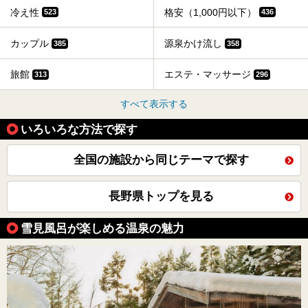
冷え性
格安（1,000円以下）
523
436
カップル
源泉かけ流し
385
358
旅館
エステ・マッサージ
313
296
すべて表示する
いろいろな方法で探す
全国の施設から同じテーマで探す
長野県トップを見る
雪見風呂が楽しめる温泉の魅力