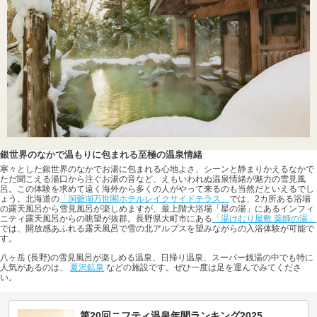
銀世界のなかで温もりに包まれる至極の温泉情緒
寒々とした銀世界のなかでお湯に包まれる心地よさ、シーンと静まりかえるなかで
ただ聞こえる湯口から注ぐお湯の音など、えもいわれぬ温泉情緒が魅力の雪見風
呂。この体験を求めて遠く海外から多くの人がやって来るのも当然だといえるでし
ょう。北海道の
「洞爺湖万世閣ホテルレイクサイドテラス」
では、2カ所ある浴場
の露天風呂から雪見風呂が楽しめますが、最上階大浴場「星の湯」にあるインフィ
ニティ露天風呂からの眺望が抜群。長野県大町市にある
「湯けむり屋敷 薬師の湯」
では、開放感あふれる露天風呂で雪の北アルプスを望みながらの入浴体験が可能で
す。
八ヶ岳 (長野)の雪見風呂が楽しめる温泉、日帰り温泉、スーパー銭湯の中でも特に
人気があるのは、
夏沢鉱泉
などの施設です。ぜひ一度は足を運んでみてくださ
い。
第20回ニフティ温泉年間ランキング2025