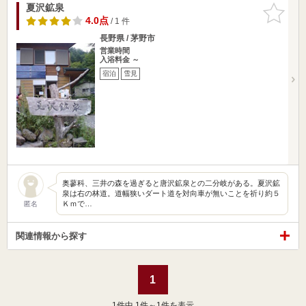
夏沢鉱泉
お気に入
りに追加
4.0点
/ 1 件
長野県 / 茅野市
営業時間
入浴料金 ～
宿泊
雪見
奥蓼科、三井の森を過ぎると唐沢鉱泉との二分岐がある。夏沢鉱
泉は右の林道。道幅狭いダート道を対向車が無いことを祈り約５
Ｋｍで…
匿名
関連情報から探す
1
1
件中 1件～1件を表示