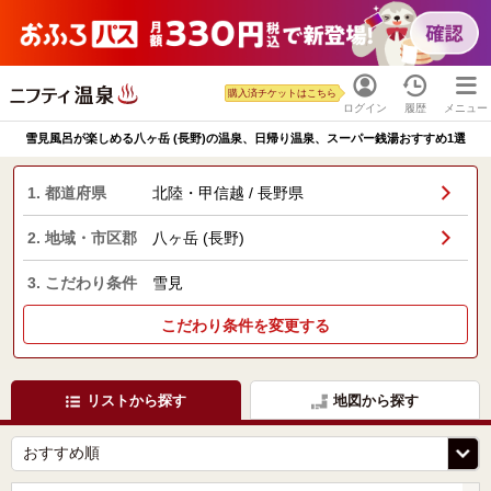
購入済チケットはこちら
ログイン
履歴
メニュー
雪見風呂が楽しめる八ヶ岳 (長野)の温泉、日帰り温泉、スーパー銭湯おすすめ1選
1. 都道府県
北陸・甲信越 / 長野県
2. 地域・市区郡
八ヶ岳 (長野)
3. こだわり条件
雪見
こだわり条件を変更する
リストから探す
地図から探す