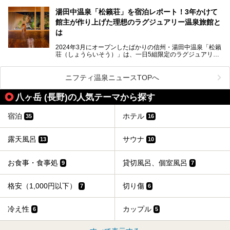
く、日本一の星空鑑賞ができる注目の温泉地です。
昼神温泉では、朝市などの観光スポットや、信州名物のおや
湯田中温泉「松籟荘」を宿泊レポート！3年かけて
きを楽しめるグルメスポットなど、観光を楽しむにはぴった
館主が作り上げた理想のラグジュアリー温泉旅館と
りの場所が豊富にあります。
この記事では、昼神温泉での滞在を充実させる宿泊施設や日
は
帰り温泉、見どころ満載の観光・グルメスポットに加え、ア
クセス方法も順に紹介します。
2024年3月にオープンしたばかりの信州・湯田中温泉「松籟
荘（しょうらいそう）」は、一日5組限定のラグジュアリー
温泉旅館。全室が源泉掛け流しの露天風呂、庭園付きで、プ
ライベートに楽しめる非日常感が味わえます。また宿泊者は
道向かいの「よろづや」の大浴場「桃山風呂」や共同浴場の
ニフティ温泉ニュースTOPへ
「湯田中大湯」も利用ができます。
八ヶ岳 (長野)の人気テーマから探す
極上のお湯に浸り上質なお料理に舌鼓、特別な日に泊まりた
い湯田中温泉「松籟荘」を、実際に宿泊した目線で紹介しま
す。
宿泊
ホテル
35
16
露天風呂
サウナ
13
10
お食事・食事処
貸切風呂、個室風呂
9
7
格安（1,000円以下）
切り傷
7
6
冷え性
カップル
6
5