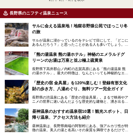
長野県のニフティ温泉ニュース
サルに会える温泉地！地獄谷野猿公苑でほっこり冬
の旅
サルが温泉に浸かっているのをテレビで目にして、「どこに
あるんだろう？」と思ったことがある人も多いでしょう。
この微笑ましい光景は、長野県にある「地獄谷野猿公苑」で
「熊の湯温泉 熊の湯ホテル」神秘のエメラルドグ
見られるもので、野生のサルが雪景色の中で温泉に浸かる姿
リーンのお湯は万座と並ぶ極上硫黄泉
を間近で観察できます。
長野県下高井郡山ノ内町の志賀高原にある「熊の湯温泉 熊
本記事では、地獄谷野猿公苑の魅力や見どころ、サルと温泉
の湯ホテル」。最大の特徴は、なんといっても神秘的なエメ
との関係性、地獄谷周辺の観光スポットについて紹介しま
ラルドグリーンのお湯。この美しいお湯に魅了され、何度も
す。サルを観察した後にほっこりと浸かれる温泉も紹介する
リピートするファンも多い温泉です。冬はスキーと一緒に楽
ので、野生のサルを観察する貴重な自然体験と温泉をあわせ
「歴史の宿 金具屋」を120%楽しむ！登録有形文化
しみたい極上の温泉を紹介します。
て楽しみたい人は、ぜひ参考にしてください。
財の歩き方、八湯めぐり、無料ツアー完全ガイド
長野県の渋温泉にある「歴史の宿金具屋」。まるで映画やア
ニメの世界に迷い込んだような歴史的な建物と、湧き出る温
泉の恵みが魅力のお宿です。せっかく泊まるなら、その魅力
を隅々まで楽しみたいですよね。この記事では、金具屋での
昼神温泉のおすすめ温泉宿10選！観光スポット、日
滞在を最高の思い出にするための「楽しみ方」を徹底的にご
帰り温泉、アクセス方法も紹介
紹介します！
昼神温泉は、長野県南端の阿智村にある、強アルカリ性が特
徴の温泉。美人の湯と名高いその泉質を満喫できるだけでな