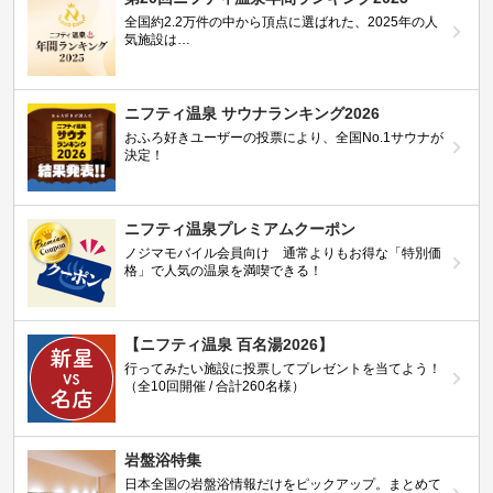
全国約2.2万件の中から頂点に選ばれた、2025年の人
気施設は…
ニフティ温泉 サウナランキング2026
おふろ好きユーザーの投票により、全国No.1サウナが
決定！
ニフティ温泉プレミアムクーポン
ノジマモバイル会員向け 通常よりもお得な「特別価
格」で人気の温泉を満喫できる！
【ニフティ温泉 百名湯2026】
行ってみたい施設に投票してプレゼントを当てよう！
（全10回開催 / 合計260名様）
岩盤浴特集
日本全国の岩盤浴情報だけをピックアップ。まとめて