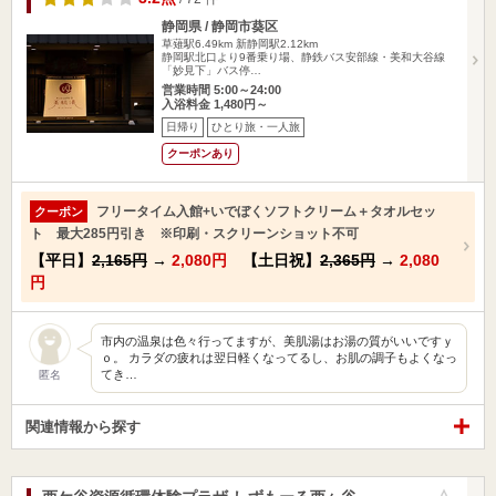
静岡県 / 静岡市葵区
草薙駅6.49km
新静岡駅2.12km
静岡駅北口より9番乗り場、静鉄バス安部線・美和大谷線
「妙見下」バス停…
営業時間 5:00～24:00
入浴料金 1,480円～
日帰り
ひとり旅・一人旅
クーポンあり
フリータイム入館+いでぼくソフトクリーム＋タオルセッ
クーポン
ト 最大285円引き ※印刷・スクリーンショット不可
【平日】
2,165円
→
2,080円
【土日祝】
2,365円
→
2,080
円
市内の温泉は色々行ってますが、美肌湯はお湯の質がいいですｙ
ｏ。 カラダの疲れは翌日軽くなってるし、お肌の調子もよくなっ
てき…
匿名
関連情報から探す