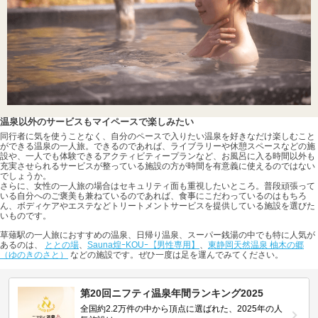
温泉以外のサービスもマイペースで楽しみたい
同行者に気を使うことなく、自分のペースで入りたい温泉を好きなだけ楽しむこと
ができる温泉の一人旅。できるのであれば、ライブラリーや休憩スペースなどの施
設や、一人でも体験できるアクティビティープランなど、お風呂に入る時間以外も
充実させられるサービスが整っている施設の方が時間を有意義に使えるのではない
でしょうか。
さらに、女性の一人旅の場合はセキュリティ面も重視したいところ。普段頑張って
いる自分へのご褒美も兼ねているのであれば、食事にこだわっているのはもちろ
ん、ボディケアやエステなどトリートメントサービスを提供している施設を選びた
いものです。
草薙駅の一人旅におすすめの温泉、日帰り温泉、スーパー銭湯の中でも特に人気が
あるのは、
ととの場
、
Sauna煌ｰKOUｰ【男性専用】
、
東静岡天然温泉 柚木の郷
（ゆのきのさと）
などの施設です。ぜひ一度は足を運んでみてください。
第20回ニフティ温泉年間ランキング2025
全国約2.2万件の中から頂点に選ばれた、2025年の人