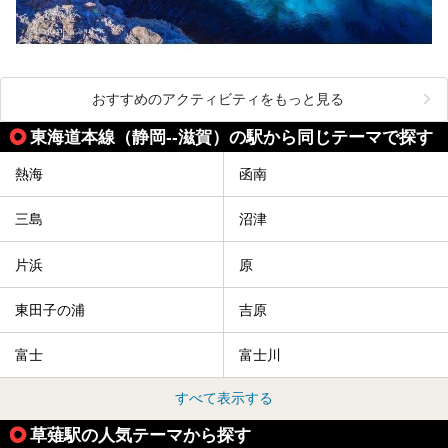
おすすめのアクティビティをもっと見る
東海道本線（静岡--滋賀）の駅から同じテーマで探す
熱海
函南
三島
沼津
片浜
原
東田子の浦
吉原
富士
富士川
すべて表示する
草薙駅の人気テーマから探す