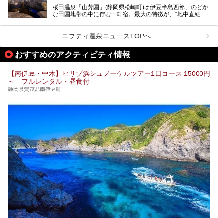
この記事では、稲取温泉での宿泊におすすめの宿や日帰りで
桜田温泉「山芳園」(静岡県松崎町)は伊豆半島西部、のどか
入れる温泉施設、チェックしたい観光スポットやアクティビ
な田園地帯の中に佇む一軒宿。最大の特徴が、“地中直結か
ティなどを一挙にまとめピックアップ。伊豆稲取温泉を訪れ
け流し”と呼ばれるこの宿独自の湯使い(温泉供給方法)です。
る際の参考にしてくださいね！
地下に眠る源泉を加水・加温・消毒無し、さらには途中過程
で空気にも触れさせることなく浴槽まで提供。「究極の源泉
ニフティ温泉ニュースTOPへ
かけ流し」と言っても決して過言ではありません。
今回、桜田温泉「山芳園」の“温泉”を中心に、その魅力を詳
おすすめのアクティビティ情報
細レポート。また口コミの評判も非常に高い宿であり、客室
や食事も併せて徹底紹介します！
【南伊豆・中木】ヒリゾ浜シュノーケルツアー1日コース 15000円
～ フルレンタル・昼食付
静岡県賀茂郡南伊豆町