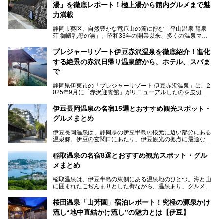
湯」を徹底レポート！極上湯から館内グルメまで魅
力満載
静岡市葵区、自然豊かな竜爪山の麓に佇む「平山温泉 龍泉
荘 御殿乳母の湯」。昭和33年の開業以来、多くの温泉マニ
アや地元の方々に愛され続けている、知る人ぞ知る鄙び系の
極上温泉です。お湯はもちろん、実はグルメも揃っているん
プレジャーリゾート伊豆赤沢温泉を徹底紹介！進化
です。多くのファンを持つ、その圧倒的なこだわりと魅力を
する絶景の赤沢日帰り温泉館から、ホテル、スパま
解説します。
で
静岡県伊東市の「プレジャーリゾート 伊豆赤沢温泉」は、2
025年9月に「赤沢迎賓館」がリニューアルしたのを皮切り
に、12月には「赤沢温泉ホテル」、「赤沢日帰り温泉
館」、「RED 28 HOTEL」がリニューアル。さらにこのあ
伊豆長岡温泉の名宿15選とおすすめ観光スポット・
とグランピング施設のGRAX EARTH FIELD（グラックスア
グルメまとめ
ースフィールド）、大型屋内アミューズメント施設のPLEA
SURE ARENA（プレジャーアリーナ）がぞくぞくオープン
伊豆長岡温泉は、静岡県の伊豆半島の根元に近い部分にある
予定。
温泉郷。伊豆の玄関口にあたり、伊豆観光の拠点に最適な立
地です。首都圏や名古屋圏からのアクセスが良く、宿泊はも
温泉は海一望の絶景、伊豆の幸満載の食や、全天候型のレジ
ちろん日帰りでも楽しめるのが魅力です。
ャー施設など、現在リニューアルオープンしている施設を中
稲取温泉の名宿8選とおすすめ観光スポット・グル
心に、家族連れでも大人だけでも、おひとりさまでも多彩な
メまとめ
この記事では、伊豆長岡温泉の歴史や魅力、おすすめの宿を
楽しみ方ができる「プレジャーリゾート 伊豆赤沢温泉」を
ピックアップ。周辺の観光・グルメスポットや日帰りで入れ
じっくり紹介します！
稲取温泉は、伊豆半島の東側にある温泉地のひとつ。海と山
る温泉施設も紹介します！
に囲まれたこぢんまりとした街ながら、温泉あり、グルメあ
───
り、見どころも多彩にあり、と魅力たっぷりの場所です。東
提供元：株式会社カトープレジャーグループ【PR】
京からは約2時間30分、直通電車もありアクセスしやすいの
この記事はプレジャーリゾート 伊豆赤沢温泉のPR記事で
桜田温泉「山芳園」宿泊レポート！究極の源泉かけ
もうれしいところ。
す。
流し“地中直結かけ流し”の魅力とは【伊豆】