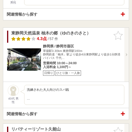
男性
関連情報から探す
東静岡天然温泉 柚木の郷（ゆのきのさと）
お気に入
りに追加
4.3点
/ 57 件
静岡県 / 静岡市葵区
草薙駅3.30km
東静岡駅160m
静岡鉄道「柚木」駅より徒歩4分東静岡駅より徒歩1分静清
バイパス 千代…
営業時間 10:00～24:00
入浴料金 1,100円～
日帰り
ひとり旅・一人旅
洗練された大人向けのスパ銭
…
40代 男
性
関連情報から探す
リバティーリゾート久能山
お気に入