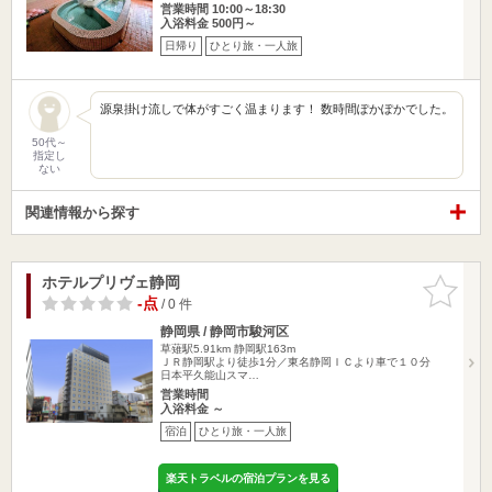
営業時間 10:00～18:30
入浴料金 500円～
日帰り
ひとり旅・一人旅
源泉掛け流しで体がすごく温まります！ 数時間ぽかぽかでした。
50代～
指定し
ない
関連情報から探す
ホテルプリヴェ静岡
お気に入
りに追加
-点
/ 0 件
静岡県 / 静岡市駿河区
草薙駅5.91km
静岡駅163m
ＪＲ静岡駅より徒歩1分／東名静岡ＩＣより車で１０分
日本平久能山スマ…
営業時間
入浴料金 ～
宿泊
ひとり旅・一人旅
楽天トラベルの宿泊プランを見る