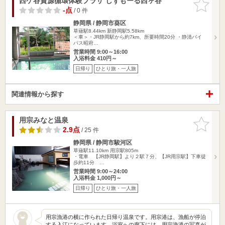
西ケ谷資源循環体験プラザ しずもーる西ヶ谷
お気に入
りに追加
-点
/ 0 件
静岡県 / 静岡市葵区
草薙駅8.44km
新静岡駅5.58km
＜車＞・JR静岡駅から約7km、所要時間20分 ・静清バイ
パス昭府…
営業時間 9:00～16:00
入浴料金 410円～
日帰り
ひとり旅・一人旅
関連情報から探す
用宗みなと温泉
お気に入
りに追加
2.9点
/ 25 件
静岡県 / 静岡市駿河区
草薙駅11.10km
用宗駅805m
・電車 【JR静岡駅】より２駅７分、【JR用宗駅】下車徒
歩約11分 …
営業時間 9:00～24:00
入浴料金 1,000円～
日帰り
ひとり旅・一人旅
用宗漁港の横に作られた日帰り温泉です。用宗港は、漁船が停泊
する入江になっています。浴室への廊下には、用宗漁港の写真が