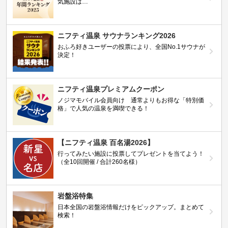
気施設は…
ニフティ温泉 サウナランキング2026
おふろ好きユーザーの投票により、全国No.1サウナが
決定！
ニフティ温泉プレミアムクーポン
ノジマモバイル会員向け 通常よりもお得な「特別価
格」で人気の温泉を満喫できる！
【ニフティ温泉 百名湯2026】
行ってみたい施設に投票してプレゼントを当てよう！
（全10回開催 / 合計260名様）
岩盤浴特集
日本全国の岩盤浴情報だけをピックアップ。まとめて
検索！