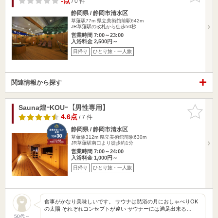
-点
/ 0 件
静岡県 / 静岡市清水区
草薙駅77m
県立美術館前駅642m
JR草薙駅の改札から徒歩50秒
営業時間 7:00～23:00
入浴料金 2,500円～
日帰り
ひとり旅・一人旅
関連情報から探す
Sauna煌ｰKOUｰ【男性専用】
お気に入
りに追加
4.6点
/ 7 件
静岡県 / 静岡市清水区
草薙駅312m
県立美術館前駅630m
JR草薙駅南口より徒歩約1分
営業時間 7:00～24:00
入浴料金 1,000円～
日帰り
ひとり旅・一人旅
食事がかなり美味しいです。 サウナは黙浴の月におしゃべりOK
の太陽 それぞれコンセプトが違い サウナーには満足出来る…
50代～