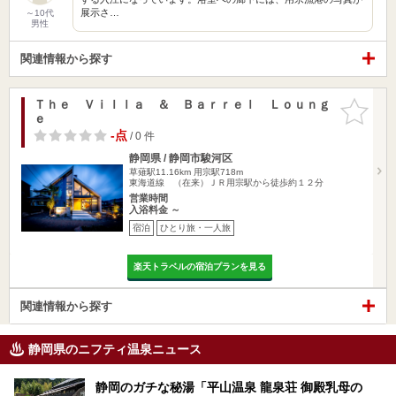
展示さ…
～10代
男性
関連情報から探す
Ｔｈｅ Ｖｉｌｌａ ＆ Ｂａｒｒｅｌ Ｌｏｕｎｇ
お気に入
ｅ
りに追加
-点
/ 0 件
静岡県 / 静岡市駿河区
草薙駅11.16km
用宗駅718m
東海道線 （在来）ＪＲ用宗駅から徒歩約１２分
営業時間
入浴料金 ～
宿泊
ひとり旅・一人旅
楽天トラベルの宿泊プランを見る
関連情報から探す
静岡県のニフティ温泉ニュース
静岡のガチな秘湯「平山温泉 龍泉荘 御殿乳母の