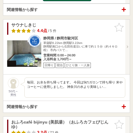
関連情報から探す
サウナしきじ
お気に入
りに追加
4.4点
/ 5 件
静岡県 / 静岡市駿河区
草薙駅6.22km
静岡駅3.22km
静岡駅南口から石田街道沿いに車で約１５分（約４キロ
程） 市内バスで…
営業時間 0:00～24:00
入浴料金 1,700円～
日帰り
宿泊
ひとり旅・一人旅
毎回、お水を持ち帰ってます。 今回は5lのガロンで持ち帰り 米や
コーヒーに使用しました。 神奈川の水より美味しい…
50代～
男性
関連情報から探す
おふろcafé bijinyu (美肌湯）（おふろカフェびじん
お気に入
ゆ）
りに追加
3.2点
/ 72 件