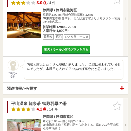
りに追加
3.0点
/ 4 件
静岡県 / 静岡市駿河区
草薙駅4.93km
県総合運動場駅4.42km
JR東海道本線 静岡駅、または清水駅よりよりタクシー利用
25分東名高…
営業時間 12:00～22:00
入浴料金 1,000円～
日帰り
宿泊
ひとり旅・一人旅
楽天トラベルの宿泊プランを見る
内湯と露天とたくさん浴槽がありました。 全部は使われていませ
んでしたが、水風呂も入れて７つあれば充分だと思いました。 …
50代～
女性
関連情報から探す
平山温泉 龍泉荘 御殿乳母の湯
お気に入
りに追加
4.2点
/ 14 件
静岡県 / 静岡市葵区
草薙駅5.88km
狐ヶ崎駅5.61km
JR東海道本線「草薙」駅から北上する、県道201号平山草
薙停車場線（…