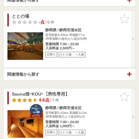
関連情報から探す
ととの場
お気に入
りに追加
-点
/ 0 件
静岡県 / 静岡市清水区
音羽町駅4.95km
草薙駅77m
JR草薙駅の改札から徒歩50秒
営業時間 7:00～23:00
入浴料金 2,500円～
日帰り
ひとり旅・一人旅
関連情報から探す
Sauna煌ｰKOUｰ【男性専用】
お気に入
りに追加
4.6点
/ 7 件
静岡県 / 静岡市清水区
音羽町駅5.02km
草薙駅312m
JR草薙駅南口より徒歩約1分
営業時間 7:00～24:00
入浴料金 1,000円～
日帰り
ひとり旅・一人旅