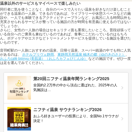
温泉以外のサービスもマイペースで楽しみたい
同行者に気を使うことなく、自分のペースで入りたい温泉を好きなだけ楽しむこと
ができる温泉の一人旅。できるのであれば、ライブラリーや休憩スペースなどの施
設や、一人でも体験できるアクティビティープランなど、お風呂に入る時間以外も
充実させられるサービスが整っている施設の方が時間を有意義に使えるのではない
でしょうか。
さらに、女性の一人旅の場合はセキュリティ面も重視したいところ。普段頑張って
いる自分へのご褒美も兼ねているのであれば、食事にこだわっているのはもちろ
ん、ボディケアやエステなどトリートメントサービスを提供している施設を選びた
いものです。
音羽町駅の一人旅におすすめの温泉、日帰り温泉、スーパー銭湯の中でも特に人気
があるのは、
ホテルプリヴェ静岡
、
東静岡天然温泉 柚木の郷（ゆのきのさと）
、
おふろcafé bijinyu (美肌湯）（おふろカフェびじんゆ）
などの施設です。ぜひ一度
は足を運んでみてください。
第20回ニフティ温泉年間ランキング2025
全国約2.2万件の中から頂点に選ばれた、2025年の人
気施設は…
ニフティ温泉 サウナランキング2026
おふろ好きユーザーの投票により、全国No.1サウナが
決定！