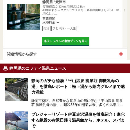
静岡県 / 焼津市
音羽町駅10.33km
用宗駅3.23km
JR用宗駅からタクシーで１０分・東名静岡ICより20分・焼
津ICより…
営業時間
入浴料金 ～
宿泊
ひとり旅・一人旅
楽天トラベルの宿泊プランを見る
関連情報から探す
静岡県のニフティ温泉ニュース
静岡のガチな秘湯「平山温泉 龍泉荘 御殿乳母の
湯」を徹底レポート！極上湯から館内グルメまで魅
力満載
静岡市葵区、自然豊かな竜爪山の麓に佇む「平山温泉 龍泉
荘 御殿乳母の湯」。昭和33年の開業以来、多くの温泉マニ
アや地元の方々に愛され続けている、知る人ぞ知る鄙び系の
極上温泉です。お湯はもちろん、実はグルメも揃っているん
プレジャーリゾート伊豆赤沢温泉を徹底紹介！進化
です。多くのファンを持つ、その圧倒的なこだわりと魅力を
する絶景の赤沢日帰り温泉館から、ホテル、スパま
解説します。
で