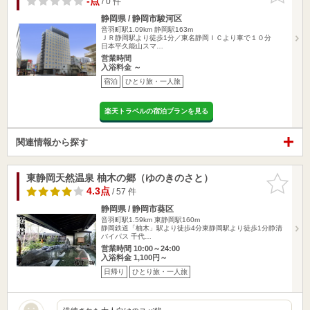
-点
/ 0 件
静岡県 / 静岡市駿河区
音羽町駅1.09km
静岡駅163m
ＪＲ静岡駅より徒歩1分／東名静岡ＩＣより車で１０分
日本平久能山スマ…
営業時間
入浴料金 ～
宿泊
ひとり旅・一人旅
楽天トラベルの宿泊プランを見る
関連情報から探す
東静岡天然温泉 柚木の郷（ゆのきのさと）
お気に入
りに追加
4.3点
/ 57 件
静岡県 / 静岡市葵区
音羽町駅1.59km
東静岡駅160m
静岡鉄道「柚木」駅より徒歩4分東静岡駅より徒歩1分静清
バイパス 千代…
営業時間 10:00～24:00
入浴料金 1,100円～
日帰り
ひとり旅・一人旅