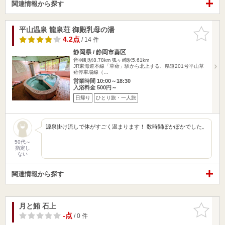
関連情報から探す
平山温泉 龍泉荘 御殿乳母の湯
お気に入
りに追加
4.2点
/ 14 件
静岡県 / 静岡市葵区
音羽町駅8.78km
狐ヶ崎駅5.61km
JR東海道本線「草薙」駅から北上する、県道201号平山草
薙停車場線（…
営業時間 10:00～18:30
入浴料金 500円～
日帰り
ひとり旅・一人旅
源泉掛け流しで体がすごく温まります！ 数時間ぽかぽかでした。
50代～
指定し
ない
関連情報から探す
月と鮪 石上
お気に入
りに追加
-点
/ 0 件