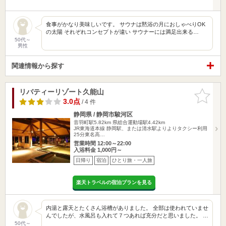
食事がかなり美味しいです。 サウナは黙浴の月におしゃべりOK
の太陽 それぞれコンセプトが違い サウナーには満足出来る…
50代～
男性
関連情報から探す
リバティーリゾート久能山
お気に入
りに追加
3.0点
/ 4 件
静岡県 / 静岡市駿河区
音羽町駅5.82km
県総合運動場駅4.42km
JR東海道本線 静岡駅、または清水駅よりよりタクシー利用
25分東名高…
営業時間 12:00～22:00
入浴料金 1,000円～
日帰り
宿泊
ひとり旅・一人旅
楽天トラベルの宿泊プランを見る
内湯と露天とたくさん浴槽がありました。 全部は使われていませ
んでしたが、水風呂も入れて７つあれば充分だと思いました。 …
50代～