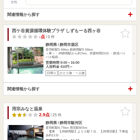
女性
関連情報から探す
西ケ谷資源循環体験プラザ しずもーる西ヶ谷
お気に入
りに追加
-点
/ 0 件
静岡県 / 静岡市葵区
音羽町駅5.89km
新静岡駅5.58km
＜車＞・JR静岡駅から約7km、所要時間20分 ・静清バイ
パス昭府…
営業時間 9:00～16:00
入浴料金 410円～
日帰り
ひとり旅・一人旅
関連情報から探す
用宗みなと温泉
お気に入
りに追加
2.9点
/ 25 件
静岡県 / 静岡市駿河区
音羽町駅6.75km
用宗駅805m
・電車 【JR静岡駅】より２駅７分、【JR用宗駅】下車徒
歩約11分 …