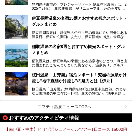
静岡県伊東市の「プレジャーリゾート 伊豆赤沢温泉」は、2
025年9月に「赤沢迎賓館」がリニューアルしたのを皮切り
に、12月には「赤沢温泉ホテル」、「赤沢日帰り温泉
館」、「RED 28 HOTEL」がリニューアル。さらにこのあ
伊豆長岡温泉の名宿15選とおすすめ観光スポット・
とグランピング施設のGRAX EARTH FIELD（グラックスア
グルメまとめ
ースフィールド）、大型屋内アミューズメント施設のPLEA
SURE ARENA（プレジャーアリーナ）がぞくぞくオープン
伊豆長岡温泉は、静岡県の伊豆半島の根元に近い部分にある
予定。
温泉郷。伊豆の玄関口にあたり、伊豆観光の拠点に最適な立
地です。首都圏や名古屋圏からのアクセスが良く、宿泊はも
温泉は海一望の絶景、伊豆の幸満載の食や、全天候型のレジ
ちろん日帰りでも楽しめるのが魅力です。
ャー施設など、現在リニューアルオープンしている施設を中
稲取温泉の名宿8選とおすすめ観光スポット・グル
心に、家族連れでも大人だけでも、おひとりさまでも多彩な
メまとめ
この記事では、伊豆長岡温泉の歴史や魅力、おすすめの宿を
楽しみ方ができる「プレジャーリゾート 伊豆赤沢温泉」を
ピックアップ。周辺の観光・グルメスポットや日帰りで入れ
じっくり紹介します！
稲取温泉は、伊豆半島の東側にある温泉地のひとつ。海と山
る温泉施設も紹介します！
に囲まれたこぢんまりとした街ながら、温泉あり、グルメあ
───
り、見どころも多彩にあり、と魅力たっぷりの場所です。東
提供元：株式会社カトープレジャーグループ【PR】
京からは約2時間30分、直通電車もありアクセスしやすいの
この記事はプレジャーリゾート 伊豆赤沢温泉のPR記事で
桜田温泉「山芳園」宿泊レポート！究極の源泉かけ
もうれしいところ。
す。
流し“地中直結かけ流し”の魅力とは【伊豆】
この記事では、稲取温泉での宿泊におすすめの宿や日帰りで
桜田温泉「山芳園」(静岡県松崎町)は伊豆半島西部、のどか
入れる温泉施設、チェックしたい観光スポットやアクティビ
な田園地帯の中に佇む一軒宿。最大の特徴が、“地中直結か
ティなどを一挙にまとめピックアップ。伊豆稲取温泉を訪れ
け流し”と呼ばれるこの宿独自の湯使い(温泉供給方法)です。
る際の参考にしてくださいね！
地下に眠る源泉を加水・加温・消毒無し、さらには途中過程
で空気にも触れさせることなく浴槽まで提供。「究極の源泉
ニフティ温泉ニュースTOPへ
かけ流し」と言っても決して過言ではありません。
今回、桜田温泉「山芳園」の“温泉”を中心に、その魅力を詳
おすすめのアクティビティ情報
細レポート。また口コミの評判も非常に高い宿であり、客室
や食事も併せて徹底紹介します！
【南伊豆・中木】ヒリゾ浜シュノーケルツアー1日コース 15000円