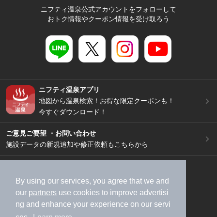
ニフティ温泉公式アカウントをフォローして
おトク情報やクーポン情報を受け取ろう
ニフティ温泉アプリ
地図から温泉検索！お得な限定クーポンも！
今すぐダウンロード！
ご意見ご要望 ・お問い合わせ
施設データの新規追加や修正依頼もこちらから
スマートフォン
/
PC
加盟店募集（資料請求）
広告出稿のご案内
By using our services, you agree that we and
our
partners
use cookies to improve advertisi
利用規約
ライフスタイルMEMBERS+規約
ng and enhance your experience on our servi
特定商取引法に基づく表記
ヘルプ
採用情報