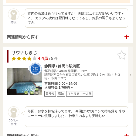
市内の温泉は色々行ってますが、美肌湯はお湯の質がいいですｙ
ｏ。 カラダの疲れは翌日軽くなってるし、お肌の調子もよくなっ
てき…
匿名
関連情報から探す
サウナしきじ
お気に入
りに追加
4.4点
/ 5 件
静岡県 / 静岡市駿河区
音羽町駅3.48km
静岡駅3.22km
静岡駅南口から石田街道沿いに車で約１５分（約４キロ
程） 市内バスで…
営業時間 0:00～24:00
入浴料金 1,700円～
日帰り
宿泊
ひとり旅・一人旅
毎回、お水を持ち帰ってます。 今回は5lのガロンで持ち帰り 米や
コーヒーに使用しました。 神奈川の水より美味しい…
50代～
男性