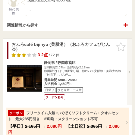
洗練された大人向けのスパ銭
…
40代 男
性
関連情報から探す
おふろcafé bijinyu (美肌湯）（おふろカフェびじん
お気に入
ゆ）
りに追加
3.2点
/ 72 件
静岡県 / 静岡市葵区
音羽町駅2.57km
新静岡駅2.12km
静岡駅北口より9番乗り場、静鉄バス安部線・美和大谷線
「妙見下」バス停…
営業時間 5:00～24:00
入浴料金 1,480円～
日帰り
ひとり旅・一人旅
クーポンあり
フリータイム入館+いでぼくソフトクリーム＋タオルセッ
クーポン
ト 最大285円引き ※印刷・スクリーンショット不可
【平日】
2,165円
→
2,080円
【土日祝】
2,365円
→
2,080
円