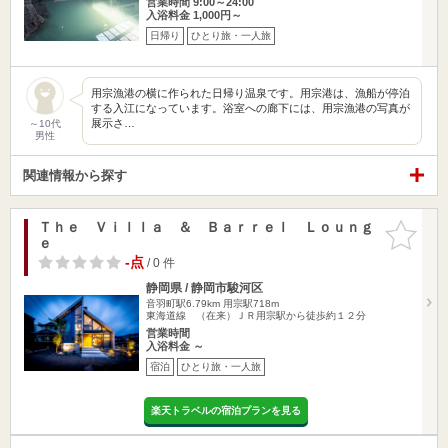
営業時間 9:00～24:00
入浴料金 1,000円～
日帰り
ひとり旅・一人旅
用宗漁港の横に作られた日帰り温泉です。用宗港は、漁船が停泊
する入江になっています。浴室への廊下には、用宗漁港の写真が
展示さ…
～10代
男性
関連情報から探す
Ｔｈｅ Ｖｉｌｌａ ＆ Ｂａｒｒｅｌ Ｌｏｕｎｇ
お気に入
ｅ
りに追加
-点
/ 0 件
静岡県 / 静岡市駿河区
音羽町駅6.79km
用宗駅718m
東海道線 （在来）ＪＲ用宗駅から徒歩約１２分
営業時間
入浴料金 ～
宿泊
ひとり旅・一人旅
楽天トラベルの宿泊プランを見る