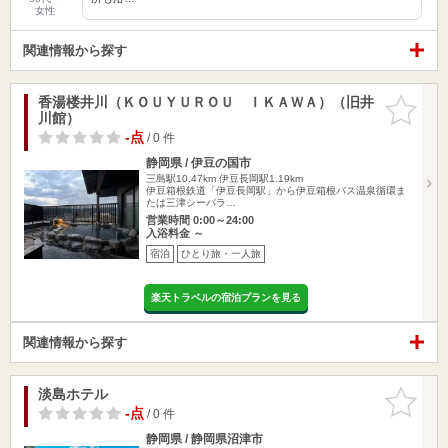
女性
関連情報から探す
香湯楼井川（ＫＯＵＹＵＲＯＵ ＩＫＡＷＡ）（旧井
お気に入
川館）
りに追加
-点
/ 0 件
静岡県 / 伊豆の国市
三島駅10.47km
伊豆長岡駅1.19km
伊豆箱根鉄道「伊豆長岡駅」から伊豆箱根バス温泉循環ま
たは三津シーパラ…
営業時間 0:00～24:00
入浴料金 ～
宿泊
ひとり旅・一人旅
楽天トラベルの宿泊プランを見る
関連情報から探す
淡島ホテル
お気に入
りに追加
-点
/ 0 件
静岡県 / 静岡県沼津市