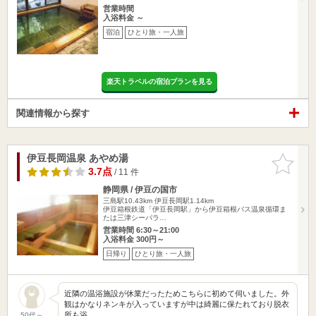
営業時間
入浴料金 ～
宿泊
ひとり旅・一人旅
楽天トラベルの宿泊プランを見る
関連情報から探す
伊豆長岡温泉 あやめ湯
お気に入
りに追加
3.7点
/ 11 件
静岡県 / 伊豆の国市
三島駅10.43km
伊豆長岡駅1.14km
伊豆箱根鉄道「伊豆長岡駅」から伊豆箱根バス温泉循環ま
たは三津シーパラ…
営業時間 6:30～21:00
入浴料金 300円～
日帰り
ひとり旅・一人旅
近隣の温浴施設が休業だったためこちらに初めて伺いました。外
観はかなりネンキが入っていますが中は綺麗に保たれており脱衣
所も浴…
50代～