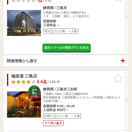
-点
/ 0 件
静岡県 / 三島市
三島駅415m
三島広小路駅874m
ＪＲ 三島駅「南口」より徒歩5分
営業時間
入浴料金 ～
宿泊
ひとり旅・一人旅
楽天トラベルの宿泊プランを見る
関連情報から探す
極楽湯 三島店
お気に入
りに追加
4.4点
/ 146 件
静岡県 / 三島市三好町
三島駅1.79km
三島広小路駅993m
伊豆箱根鉄道 三島田町駅よりタクシー利用南二日町ICより
三好町方面へ…
営業時間 9:00～26:00
入浴料金 900円～
日帰り
ひとり旅・一人旅
クーポンあり