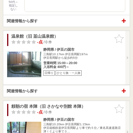
50代～
指定し
ない
関連情報から探す
温泉館（旧 韮山温泉館）
お気に入
りに追加
-点
/ 0 件
静岡県 / 伊豆の国市
三島駅10.17km
伊豆長岡駅197m
伊豆長岡駅から徒歩約5分
営業時間 15:00～20:00
入浴料金 400円～
日帰り
ひとり旅・一人旅
関連情報から探す
頼朝の宿 本陣（旧 さかなや別館 本陣）
お気に入
りに追加
-点
/ 0 件
静岡県 / 伊豆の国市
三島駅10.20km
伊豆長岡駅1.15km
伊豆箱根鉄道伊豆長岡駅より車で約５分／東名高速道路沼
津ＩＣより車で３…