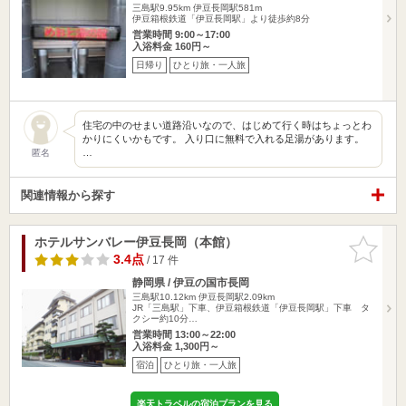
三島駅9.95km
伊豆長岡駅581m
伊豆箱根鉄道「伊豆長岡駅」より徒歩約8分
営業時間 9:00～17:00
入浴料金 160円～
日帰り
ひとり旅・一人旅
住宅の中のせまい道路沿いなので、はじめて行く時はちょっとわ
かりにくいかもです。 入り口に無料で入れる足湯があります。
…
匿名
関連情報から探す
ホテルサンバレー伊豆長岡（本館）
お気に入
りに追加
3.4点
/ 17 件
静岡県 / 伊豆の国市長岡
三島駅10.12km
伊豆長岡駅2.09km
JR「三島駅」下車、伊豆箱根鉄道「伊豆長岡駅」下車 タ
クシー約10分…
営業時間 13:00～22:00
入浴料金 1,300円～
宿泊
ひとり旅・一人旅
楽天トラベルの宿泊プランを見る