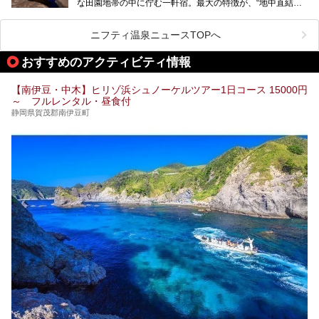
な田園地帯の中に佇む一軒宿。最大の特徴が、“地中直結か
ティなどを一挙にまとめピックアップ。伊豆稲取温泉を訪れ
け流し”と呼ばれるこの宿独自の湯使い(温泉供給方法)です。
る際の参考にしてくださいね！
地下に眠る源泉を加水・加温・消毒無し、さらには途中過程
で空気にも触れさせることなく浴槽まで提供。「究極の源泉
ニフティ温泉ニュースTOPへ
かけ流し」と言っても決して過言ではありません。
今回、桜田温泉「山芳園」の“温泉”を中心に、その魅力を詳
おすすめのアクティビティ情報
細レポート。また口コミの評判も非常に高い宿であり、客室
や食事も併せて徹底紹介します！
【南伊豆・中木】ヒリゾ浜シュノーケルツアー1日コース 15000円
～ フルレンタル・昼食付
静岡県賀茂郡南伊豆町