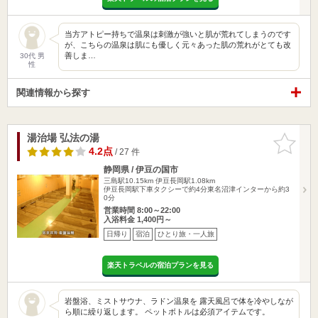
当方アトピー持ちで温泉は刺激が強いと肌が荒れてしまうのです
が、こちらの温泉は肌にも優しく元々あった肌の荒れがとても改
善しま…
30代 男
性
関連情報から探す
湯治場 弘法の湯
お気に入
りに追加
4.2点
/ 27 件
静岡県 / 伊豆の国市
三島駅10.15km
伊豆長岡駅1.08km
伊豆長岡駅下車タクシーで約4分東名沼津インターから約3
0分
営業時間 8:00～22:00
入浴料金 1,400円～
日帰り
宿泊
ひとり旅・一人旅
楽天トラベルの宿泊プランを見る
岩盤浴、ミストサウナ、ラドン温泉を 露天風呂で体を冷やしなが
ら順に繰り返します。 ペットボトルは必須アイテムです。