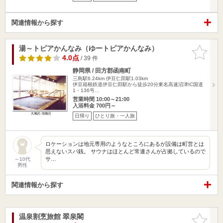
関連情報から探す
湯～トピアかんなみ（ゆートピアかんなみ）
お気に入
りに追加
4.0点
/ 39 件
静岡県 / 田方郡函南町
三島駅6.24km
伊豆仁田駅1.03km
伊豆箱根鉄道伊豆仁田駅から徒歩20分東名高速沼津IC国道
1・136号…
営業時間 10:00～21:00
入浴料金 700円～
日帰り
ひとり旅・一人旅
ロケーションは地元専用のようなところにあるが設備は町営とは
思えないスパ銭。 サウナはほとんど常連さんが占拠しているので
サ…
～10代
男性
関連情報から探す
温泉割烹旅館 翠泉閣
お気に入