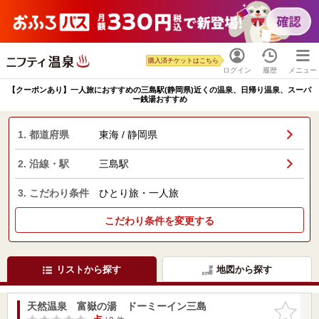
購入済チケットはこちら
ログイン
履歴
メニュー
【クーポンあり】一人旅におすすめの三島駅(静岡県)近くの温泉、日帰り温泉、スーパ
ー銭湯おすすめ
1. 都道府県
東海 / 静岡県
2. 沿線・駅
三島駅
3. こだわり条件
ひとり旅・一人旅
こだわり条件を変更する
リストから探す
地図から探す
天然温泉 富嶽の湯 ドーミーイン三島
お気に入
りに追加