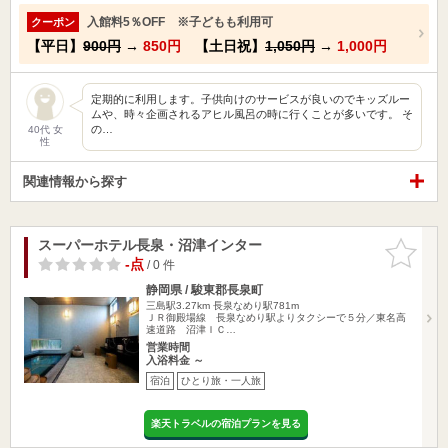
入館料5％OFF ※子どもも利用可
クーポン
【平日】
900円
→
850円
【土日祝】
1,050円
→
1,000円
定期的に利用します。子供向けのサービスが良いのでキッズルー
ムや、時々企画されるアヒル風呂の時に行くことが多いです。 そ
の…
40代 女
性
関連情報から探す
スーパーホテル長泉・沼津インター
お気に入
りに追加
-点
/ 0 件
静岡県 / 駿東郡長泉町
三島駅3.27km
長泉なめり駅781m
ＪＲ御殿場線 長泉なめり駅よりタクシーで５分／東名高
速道路 沼津ＩＣ…
営業時間
入浴料金 ～
宿泊
ひとり旅・一人旅
楽天トラベルの宿泊プランを見る