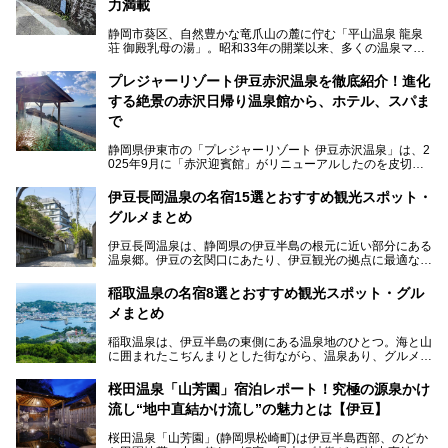
力満載
静岡市葵区、自然豊かな竜爪山の麓に佇む「平山温泉 龍泉
荘 御殿乳母の湯」。昭和33年の開業以来、多くの温泉マニ
アや地元の方々に愛され続けている、知る人ぞ知る鄙び系の
極上温泉です。お湯はもちろん、実はグルメも揃っているん
プレジャーリゾート伊豆赤沢温泉を徹底紹介！進化
です。多くのファンを持つ、その圧倒的なこだわりと魅力を
する絶景の赤沢日帰り温泉館から、ホテル、スパま
解説します。
で
静岡県伊東市の「プレジャーリゾート 伊豆赤沢温泉」は、2
025年9月に「赤沢迎賓館」がリニューアルしたのを皮切り
に、12月には「赤沢温泉ホテル」、「赤沢日帰り温泉
館」、「RED 28 HOTEL」がリニューアル。さらにこのあ
伊豆長岡温泉の名宿15選とおすすめ観光スポット・
とグランピング施設のGRAX EARTH FIELD（グラックスア
グルメまとめ
ースフィールド）、大型屋内アミューズメント施設のPLEA
SURE ARENA（プレジャーアリーナ）がぞくぞくオープン
伊豆長岡温泉は、静岡県の伊豆半島の根元に近い部分にある
予定。
温泉郷。伊豆の玄関口にあたり、伊豆観光の拠点に最適な立
地です。首都圏や名古屋圏からのアクセスが良く、宿泊はも
温泉は海一望の絶景、伊豆の幸満載の食や、全天候型のレジ
ちろん日帰りでも楽しめるのが魅力です。
ャー施設など、現在リニューアルオープンしている施設を中
稲取温泉の名宿8選とおすすめ観光スポット・グル
心に、家族連れでも大人だけでも、おひとりさまでも多彩な
メまとめ
この記事では、伊豆長岡温泉の歴史や魅力、おすすめの宿を
楽しみ方ができる「プレジャーリゾート 伊豆赤沢温泉」を
ピックアップ。周辺の観光・グルメスポットや日帰りで入れ
じっくり紹介します！
稲取温泉は、伊豆半島の東側にある温泉地のひとつ。海と山
る温泉施設も紹介します！
に囲まれたこぢんまりとした街ながら、温泉あり、グルメあ
───
り、見どころも多彩にあり、と魅力たっぷりの場所です。東
提供元：株式会社カトープレジャーグループ【PR】
京からは約2時間30分、直通電車もありアクセスしやすいの
この記事はプレジャーリゾート 伊豆赤沢温泉のPR記事で
桜田温泉「山芳園」宿泊レポート！究極の源泉かけ
もうれしいところ。
す。
流し“地中直結かけ流し”の魅力とは【伊豆】
この記事では、稲取温泉での宿泊におすすめの宿や日帰りで
桜田温泉「山芳園」(静岡県松崎町)は伊豆半島西部、のどか
入れる温泉施設、チェックしたい観光スポットやアクティビ