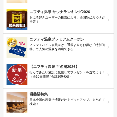
ニフティ温泉 サウナランキング2026
おふろ好きユーザーの投票により、全国No.1サウナが
決定！
ニフティ温泉プレミアムクーポン
ノジマモバイル会員向け 通常よりもお得な「特別価
格」で人気の温泉を満喫できる！
【ニフティ温泉 百名湯2026】
行ってみたい施設に投票してプレゼントを当てよう！
（全10回開催 / 合計260名様）
岩盤浴特集
日本全国の岩盤浴情報だけをピックアップ。まとめて
検索！