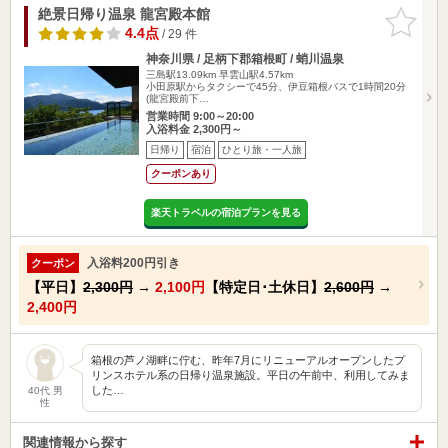
絶景日帰り温泉 龍宮殿本館
お気に入
りに追加
4.4点
/ 29 件
神奈川県 / 足柄下郡箱根町 / 蛸川温泉
三島駅13.09km
早雲山駅4.57km
小田原駅からタクシーで45分、伊豆箱根バスで1時間20分
(龍宮殿前下…
営業時間 9:00～20:00
入浴料金 2,300円～
日帰り
宿泊
ひとり旅・一人旅
クーポンあり
楽天トラベルの宿泊プランを見る
入浴料200円引き
クーポン
【平日】
2,300円
→
2,100円
【特定日･土休日】
2,600円
→
2,400円
箱根の芦ノ湖畔に佇む、昨年7月にリニューアルオープンしたプ
リンスホテル系の日帰り温泉施設。平日の午前中、利用してみま
した…
40代 男
性
関連情報から探す