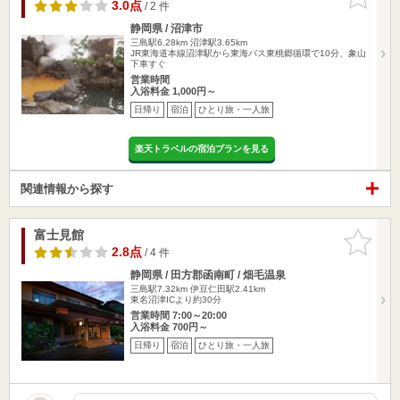
りに追加
3.0点
/ 2 件
静岡県 / 沼津市
三島駅6.28km
沼津駅3.65km
JR東海道本線沼津駅から東海バス東桃郷循環で10分、象山
下車すぐ
営業時間
入浴料金 1,000円～
日帰り
宿泊
ひとり旅・一人旅
楽天トラベルの宿泊プランを見る
関連情報から探す
富士見館
お気に入
りに追加
2.8点
/ 4 件
静岡県 / 田方郡函南町 / 畑毛温泉
三島駅7.32km
伊豆仁田駅2.41km
東名沼津ICより約30分
営業時間 7:00～20:00
入浴料金 700円～
日帰り
宿泊
ひとり旅・一人旅