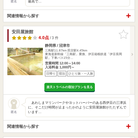
最高で…
匿名
関連情報から探す
安田屋旅館
お気に入
りに追加
4.0点
/ 3 件
静岡県 / 沼津市
三島駅11.87km
田京駅4.45km
東海道新幹線「三島駅」乗換、伊豆箱根鉄道「伊豆長岡
駅」下車バス15分…
営業時間 12:00～14:00
入浴料金 1,000円～
日帰り
宿泊
ひとり旅・一人旅
楽天トラベルの宿泊プランを見る
あわしまマリンパークやヨットハーバーのある西伊豆の三津浜
に、そこだけ時間が止まったかのように安田屋旅館がたたずんで
います…
匿名
関連情報から探す