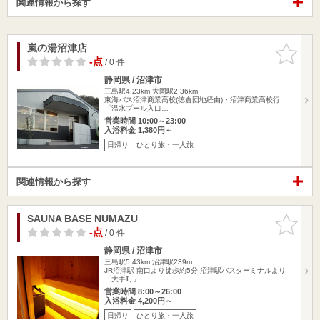
関連情報から探す
嵐の湯沼津店
お気に入
りに追加
-点
/ 0 件
静岡県 / 沼津市
三島駅4.23km
大岡駅2.36km
東海バス沼津商業高校(徳倉団地経由)・沼津商業高校行
「温水プール入口…
営業時間 10:00～23:00
入浴料金 1,380円～
日帰り
ひとり旅・一人旅
関連情報から探す
SAUNA BASE NUMAZU
お気に入
りに追加
-点
/ 0 件
静岡県 / 沼津市
三島駅5.43km
沼津駅239m
JR沼津駅 南口より徒歩約5分 沼津駅バスターミナルより
「大手町」…
営業時間 8:00～26:00
入浴料金 4,200円～
日帰り
ひとり旅・一人旅