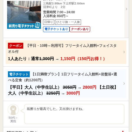
三島駅3.98km
下土狩駅2.64km
沼津ICより 2分
営業時間 7:00～24:00
入浴料金 850円～
日帰り
ひとり旅・一人旅
電子チケットあり
クーポンあり
【平日・10時～利用可】フリータイム入館料+フェイスタ
クーポン
オル付
1人あたり：通常
1,300円
→
1,150円（150円お得！）
【1日満喫プラン】1日フリータイム入館料+岩盤浴+選
電子チケット
べる定食（約1200円）
【平日】大人（中学生以上）
3050円
→
2800円
【土日祝】
大人（中学生以上）
3250円
→
3000円
垢擦りが最高でした。又出掛けますね。
50代～
男性