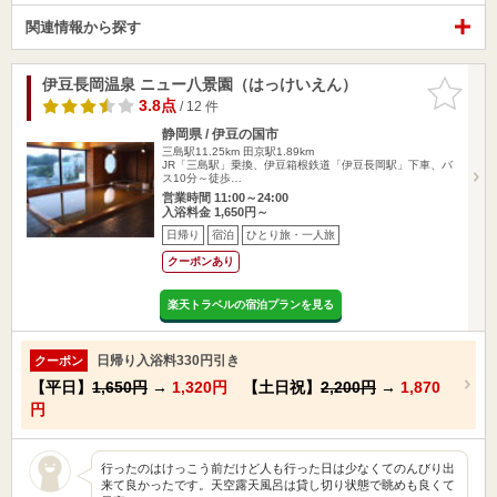
関連情報から探す
伊豆長岡温泉 ニュー八景園（はっけいえん）
お気に入
りに追加
3.8点
/ 12 件
静岡県 / 伊豆の国市
三島駅11.25km
田京駅1.89km
JR「三島駅」乗換、伊豆箱根鉄道「伊豆長岡駅」下車、バ
ス10分～徒歩…
営業時間 11:00～24:00
入浴料金 1,650円～
日帰り
宿泊
ひとり旅・一人旅
クーポンあり
楽天トラベルの宿泊プランを見る
日帰り入浴料330円引き
クーポン
【平日】
1,650円
→
1,320円
【土日祝】
2,200円
→
1,870
円
行ったのはけっこう前だけど人も行った日は少なくてのんびり出
来て良かったです。天空露天風呂は貸し切り状態で眺めも良くて