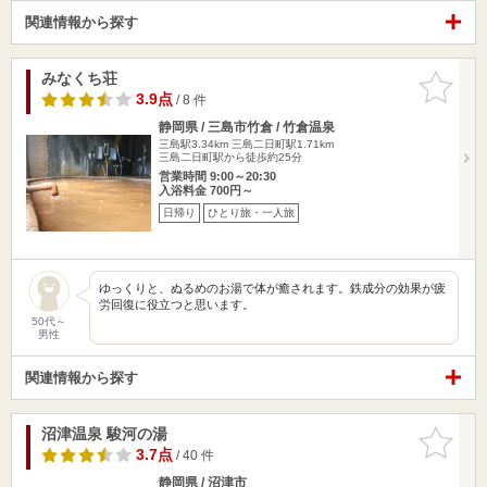
関連情報から探す
みなくち荘
お気に入
りに追加
3.9点
/ 8 件
静岡県 / 三島市竹倉 / 竹倉温泉
三島駅3.34km
三島二日町駅1.71km
三島二日町駅から徒歩約25分
営業時間 9:00～20:30
入浴料金 700円～
日帰り
ひとり旅・一人旅
ゆっくりと、ぬるめのお湯で体が癒されます。鉄成分の効果が疲
労回復に役立つと思います。
50代～
男性
関連情報から探す
沼津温泉 駿河の湯
お気に入
りに追加
3.7点
/ 40 件
静岡県 / 沼津市