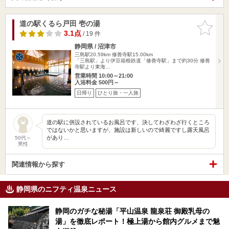
道の駅くるら戸田 壱の湯
お気に入
りに追加
3.1点
/ 19 件
静岡県 / 沼津市
三島駅20.59km
修善寺駅15.00km
「三島駅」より伊豆箱根鉄道「修善寺駅」まで約30分 修善
寺駅より東海…
営業時間 10:00～21:00
入浴料金 500円～
日帰り
ひとり旅・一人旅
道の駅に併設されているお風呂です、決してわざわざ行くところ
ではないかと思いますが、施設は新しいので綺麗ですし露天風呂
があり…
50代～
男性
関連情報から探す
静岡県のニフティ温泉ニュース
静岡のガチな秘湯「平山温泉 龍泉荘 御殿乳母の
湯」を徹底レポート！極上湯から館内グルメまで魅