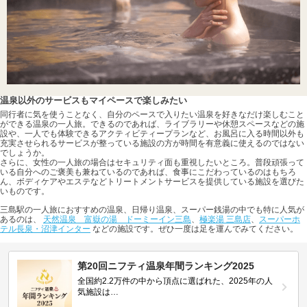
温泉以外のサービスもマイペースで楽しみたい
同行者に気を使うことなく、自分のペースで入りたい温泉を好きなだけ楽しむこと
ができる温泉の一人旅。できるのであれば、ライブラリーや休憩スペースなどの施
設や、一人でも体験できるアクティビティープランなど、お風呂に入る時間以外も
充実させられるサービスが整っている施設の方が時間を有意義に使えるのではない
でしょうか。
さらに、女性の一人旅の場合はセキュリティ面も重視したいところ。普段頑張って
いる自分へのご褒美も兼ねているのであれば、食事にこだわっているのはもちろ
ん、ボディケアやエステなどトリートメントサービスを提供している施設を選びた
いものです。
三島駅の一人旅におすすめの温泉、日帰り温泉、スーパー銭湯の中でも特に人気が
あるのは、
天然温泉 富嶽の湯 ドーミーイン三島
、
極楽湯 三島店
、
スーパーホ
テル長泉・沼津インター
などの施設です。ぜひ一度は足を運んでみてください。
第20回ニフティ温泉年間ランキング2025
全国約2.2万件の中から頂点に選ばれた、2025年の人
気施設は…