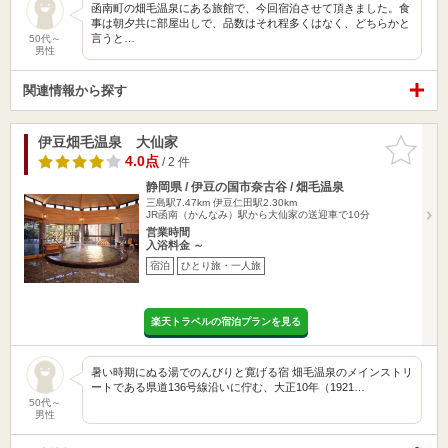
函南町の畑毛温泉にある旅館で、今回宿泊させて頂きました。食
事は朝夕共に部屋出しで、品数はそれ程多くはなく、どちらかと
言うと…
50代～
男性
関連情報から探す
伊豆畑毛温泉 大仙家
お気に入
りに追加
4.0点
/ 2 件
静岡県 / 伊豆の国市奈古谷 / 畑毛温泉
三島駅7.47km
伊豆仁田駅2.30km
JR函南（かんなみ）駅から大仙家の送迎車で10分
営業時間
入浴料金 ～
宿泊
ひとり旅・一人旅
楽天トラベルの宿泊プランを見る
暑い時期にぬる湯でのんびりと寛げる宿 畑毛温泉のメインストリ
ートである県道136号線沿いに佇む、大正10年（1921…
50代～
男性