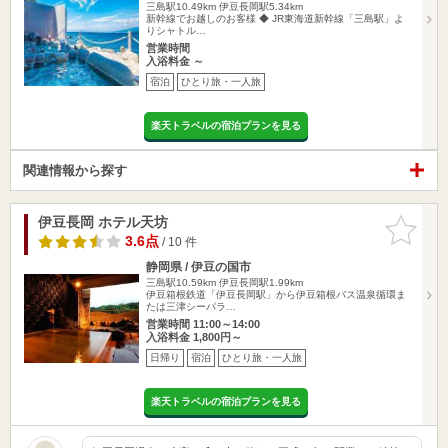
三島駅10.49km
伊豆長岡駅5.34km
新幹線でお越しのお客様 ◆ JR東海道新幹線「三島駅」よ
りシャトル…
営業時間
入浴料金 ～
宿泊
ひとり旅・一人旅
楽天トラベルの宿泊プランを見る
関連情報から探す
伊豆長岡 ホテル天坊
お気に入
りに追加
3.6点
/ 10 件
静岡県 / 伊豆の国市
三島駅10.59km
伊豆長岡駅1.99km
伊豆箱根鉄道「伊豆長岡駅」から伊豆箱根バス温泉循環ま
たは三津シーパラ…
営業時間 11:00～14:00
入浴料金 1,800円～
日帰り
宿泊
ひとり旅・一人旅
楽天トラベルの宿泊プランを見る