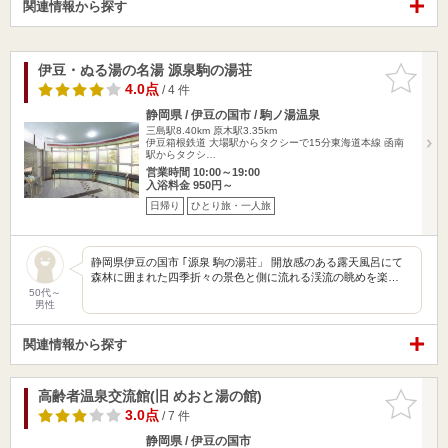
関連情報から探す
伊豆・ぬる湯の名湯 源泉駒の湯荘
お気に入
りに追加
4.0点
/ 4 件
静岡県 / 伊豆の国市 / 駒ノ湯温泉
三島駅8.40km
原木駅3.35km
伊豆箱根鉄道 大場駅からタクシーで15分東海道本線 函南
駅からタクシ…
営業時間 10:00～19:00
入浴料金 950円～
日帰り
ひとり旅・一人旅
静岡県伊豆の国市 ｢源泉 駒の湯荘」 開放感のある露天風呂にて
森林に囲まれた四季折々の景色と側に流れる渓流の眺めを楽…
50代～
男性
関連情報から探す
高齢者温泉交流館(旧 めおと湯の館)
お気に入
りに追加
3.0点
/ 7 件
静岡県 / 伊豆の国市