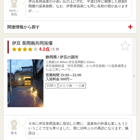
伊豆長岡温泉の小高い丘の上に佇む、平成11年に開業した鉄筋8
階建の温泉旅館。なお、伊香保温泉にも同じ名前の宿があります
が、…
50代～
男性
関連情報から探す
伊豆 長岡南共同浴場
お気に入
りに追加
4.2点
/ 5 件
静岡県 / 伊豆の国市
三島駅10.98km
伊豆長岡駅1.82km
伊豆箱根鉄道「伊豆長岡駅」から伊豆箱根バス温泉循環ま
たは三津シーパラ…
営業時間 15:00～21:00
入浴料金 500円～
日帰り
ひとり旅・一人旅
ＧＷに伊豆長岡温泉に宿泊した際に、温泉街の外湯も楽しもうと
いうことで立ち寄りました。実に10年ぶりの再訪になります。施
設は…
匿名