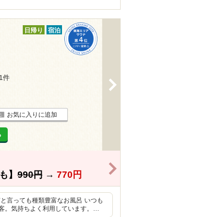
日帰り
宿泊
51件
>
お気に入りに追加
る
>
も】
990円
→
770円
と言っても種類豊富なお風呂 いつも
客。気持ちよく利用しています。…