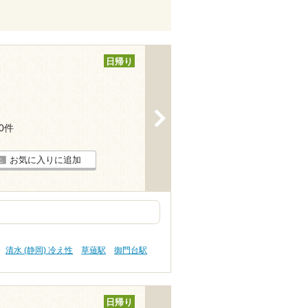
日帰り
>
20件
お気に入りに追加
清水 (静岡) 冷え性
草薙駅
御門台駅
日帰り