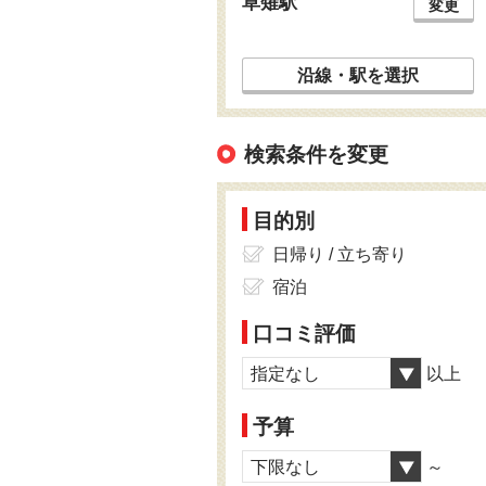
草薙駅
変更
沿線・駅を選択
検索条件を変更
目的別
日帰り / 立ち寄り
宿泊
口コミ評価
指定なし
以上
予算
下限なし
～