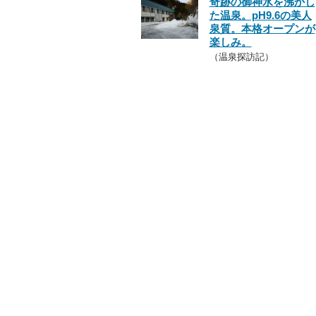
奇跡の御神水を沸かし
た温泉。pH9.6の美人
泉質。本格オープンが
楽しみ。
（温泉探訪記）