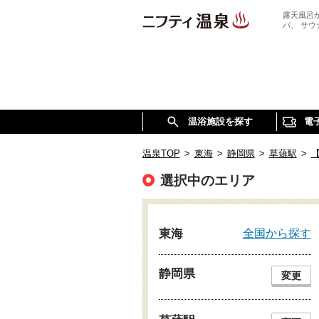
露天風呂
パ、 サ
温浴施設を探す
電
温泉TOP
>
東海
>
静岡県
>
草薙駅
>
選択中のエリア
全国から探す
東海
静岡県
変更