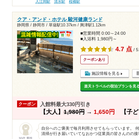
入江岡駅
清水駅
桜橋駅
クア・アンド・ホテル 駿河健康ランド
静岡県 / 静岡市 /
草薙駅10.37km
/
興津駅1.12km
■営業時間 0:00～24:00
■入浴料 1,980円～
4.7 点
/ 
クーポンあり
施設情報を見る
楽天トラベルの宿泊プランを見
入館料最大330円引き
クーポン
【大人】
1,980円
→
1,650円
【子ど
自分へのご褒美で毎月利用させてもらっています。 何
清掃が行き届いていてなおかつ従業員の皆さんのの接
30代 男性