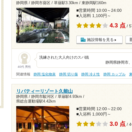
静岡県 / 静岡市葵区 /
草薙駅3.30km
/
東静岡駅160m
■営業時間 10:00～24:00
■入浴料 1,100円～
4.3 点
/ 
施設情報を見る
洗練された大人
静岡県静岡市、雄大な富士山
40代 男性
関連情報
静岡 塩化物泉
静岡 切り傷
静岡 冷え性
静岡 カップル
リバティーリゾート久能山
静岡県 / 静岡市駿河区 /
草薙駅4.93km
/
県総合運動場駅4.42km
■営業時間 12:00～22:00
■入浴料 1,000円～
3.0 点
/ 