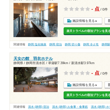
- 点
/ 0件
施設情報を見る
楽天トラベルの宿泊プランを見
関連情報
静岡 塩化物泉
静岡 宿泊
静岡 切り傷
静岡 冷え性
静岡
天女の館 羽衣ホテル
静岡県 / 静岡市清水区 /
草薙駅7.39km
/
新清水駅3.97km
- 点
/ 0件
施設情報を見る
楽天トラベルの宿泊プランを見
関連情報
清水 (静岡) 宿泊
清水 (静岡) お食事・食事処
清水 (静岡) 