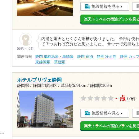
施設情報を見る
楽天トラベルの宿泊プランを見
内湯と露天とたくさん浴槽がありました。 全部は使
て７つあれば充分だと思いました。 サウナで気持ち
50代～ 女性
関連情報
静岡 単純温泉・単純泉
静岡 宿泊
静岡 冷え性
静岡 カッ
東静岡駅
草薙駅
ホテルプリヴェ静岡
静岡県 / 静岡市駿河区 /
草薙駅5.91km
/
静岡駅163m
- 点
/ 0件
施設情報を見る
楽天トラベルの宿泊プランを見