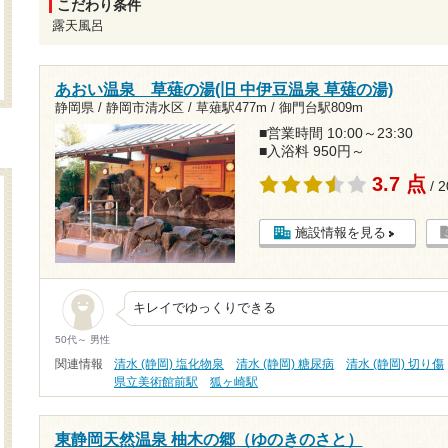
こだわり条件
露天風呂
あおい温泉 草薙の湯(旧 中伊豆温泉 草薙の湯)
静岡県 / 静岡市清水区 /
草薙駅477m
/
御門台駅809m
■営業時間 10:00～23:30
■入浴料 950円～
3.7 点
/ 
施設情報を見る
キレイでゆっくりできる
50代～ 男性
関連情報
清水 (静岡) 塩化物泉
清水 (静岡) 糖尿病
清水 (静岡) 切り傷
県立美術館前駅
狐ヶ崎駅
東静岡天然温泉 柚木の郷（ゆのきのさと）