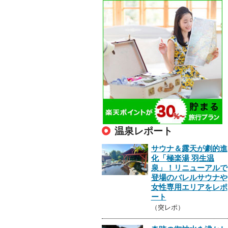
温泉レポート
サウナ＆露天が劇的進
化「極楽湯 羽生温
泉」！リニューアルで
登場のバレルサウナや
女性専用エリアをレポ
ート
（突レポ）