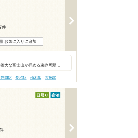
>
57件
お気に入りに追加
向けのスパ銭
が拝める東静岡駅…
東静岡駅
長沼駅
柚木駅
古庄駅
日帰り
宿泊
>
4件