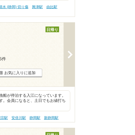
清水 (静岡) 切り傷
興津駅
由比駅
日帰り
>
25件
お気に入りに追加
漁船が停泊する入江になっています。
す。会員になると、土日でもお値打ち
用宗駅
安倍川駅
静岡駅
新静岡駅