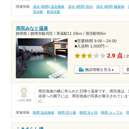
関連情報
清水 (静岡) 塩化物泉
清水 (静岡) 宿泊
清水 (静岡) 糖尿病
清水駅
新清水駅
用宗みなと温泉
静岡県 / 静岡市駿河区 /
草薙駅11.10km
/
用宗駅805m
■営業時間 9:00～24:00
■入浴料 1,000円～
2.9 点
/ 
施設情報を見る
用宗漁港の横に作られた日帰り温泉です。用宗港は、
浴室への廊下には、用宗漁港の写真が展示されていま
～10代 男性
に…
関連情報
静岡 塩化物泉
静岡 切り傷
静岡 冷え性
静岡 カップル