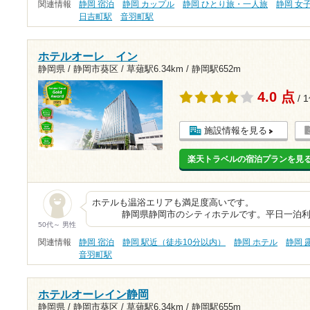
関連情報
静岡 宿泊
静岡 カップル
静岡 ひとり旅・一人旅
静岡 女
日吉町駅
音羽町駅
ホテルオーレ イン
静岡県 / 静岡市葵区 /
草薙駅6.34km
/
静岡駅652m
4.0 点
/ 
施設情報を見る
楽天トラベルの宿泊プランを見
ホテルも温浴エリアも
静岡県静岡市のシティホテルです。平日一泊利用
50代～ 男性
関連情報
静岡 宿泊
静岡 駅近（徒歩10分以内）
静岡 ホテル
静岡 
音羽町駅
ホテルオーレイン静岡
静岡県 / 静岡市葵区 /
草薙駅6.34km
/
静岡駅655m