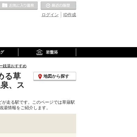
お気に入りの温泉
最近の履歴
ログイン
ID作成
グ
岩盤浴
ー銭湯おすすめ
める草
地図から探す
温泉、ス
どが走る駅です。このページでは草薙駅
銭湯情報をご紹介します。