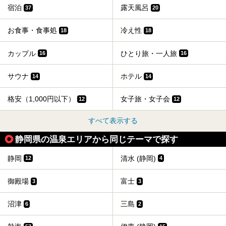
宿泊
露天風呂
37
20
お食事・食事処
冷え性
18
18
カップル
ひとり旅・一人旅
16
16
サウナ
ホテル
14
14
格安（1,000円以下）
女子旅・女子会
12
12
すべて表示する
静岡県の温泉エリアから同じテーマで探す
静岡
清水 (静岡)
12
4
御殿場
富士
3
3
沼津
三島
6
2