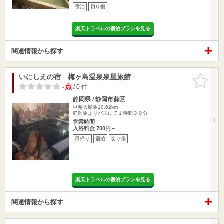
宿泊
切り傷
楽天トラベルの宿泊プランを見る
関連情報から探す
いにしえの宿 梅ヶ島温泉泉屋旅館
お気に入
りに追加
-点
/ 0 件
静岡県 / 静岡市葵区
甲斐大島駅10.62km
静岡駅よりバスにて１時間３０分
営業時間
入浴料金 700円～
日帰り
宿泊
切り傷
楽天トラベルの宿泊プランを見る
関連情報から探す