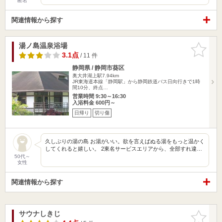
匿名
関連情報から探す
湯ノ島温泉浴場
お気に入
りに追加
3.1点
/ 11 件
静岡県 / 静岡市葵区
奥大井湖上駅7.94km
JR東海道本線「静岡駅」から静岡鉄道バス日向行きで1時
間10分、終点…
営業時間 9:30～16:30
入浴料金 600円～
日帰り
切り傷
久しぶりの湯の島 お湯がいい。欲を言えばぬる湯をもっと温かく
してくれると嬉しい。 2東名サービスエリアから、全部すれ違…
50代～
女性
関連情報から探す
サウナしきじ
お気に入
りに追加