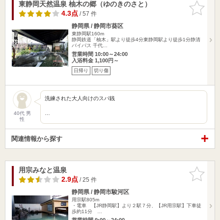
東静岡天然温泉 柚木の郷（ゆのきのさと）
お気に入
りに追加
4.3点
/ 57 件
静岡県 / 静岡市葵区
東静岡駅160m
静岡鉄道「柚木」駅より徒歩4分東静岡駅より徒歩1分静清
バイパス 千代…
営業時間 10:00～24:00
入浴料金 1,100円～
日帰り
切り傷
洗練された大人向けのスパ銭
…
40代 男
性
関連情報から探す
用宗みなと温泉
お気に入
りに追加
2.9点
/ 25 件
静岡県 / 静岡市駿河区
用宗駅805m
・電車 【JR静岡駅】より２駅７分、【JR用宗駅】下車徒
歩約11分 …
営業時間 9:00～24:00