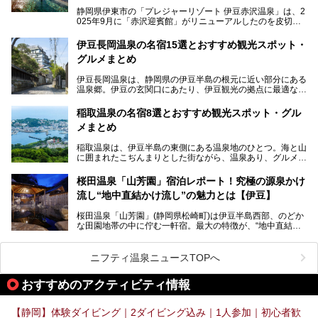
静岡県伊東市の「プレジャーリゾート 伊豆赤沢温泉」は、2
025年9月に「赤沢迎賓館」がリニューアルしたのを皮切り
に、12月には「赤沢温泉ホテル」、「赤沢日帰り温泉
館」、「RED 28 HOTEL」がリニューアル。さらにこのあ
伊豆長岡温泉の名宿15選とおすすめ観光スポット・
とグランピング施設のGRAX EARTH FIELD（グラックスア
グルメまとめ
ースフィールド）、大型屋内アミューズメント施設のPLEA
SURE ARENA（プレジャーアリーナ）がぞくぞくオープン
伊豆長岡温泉は、静岡県の伊豆半島の根元に近い部分にある
予定。
温泉郷。伊豆の玄関口にあたり、伊豆観光の拠点に最適な立
地です。首都圏や名古屋圏からのアクセスが良く、宿泊はも
温泉は海一望の絶景、伊豆の幸満載の食や、全天候型のレジ
ちろん日帰りでも楽しめるのが魅力です。
ャー施設など、現在リニューアルオープンしている施設を中
稲取温泉の名宿8選とおすすめ観光スポット・グル
心に、家族連れでも大人だけでも、おひとりさまでも多彩な
メまとめ
この記事では、伊豆長岡温泉の歴史や魅力、おすすめの宿を
楽しみ方ができる「プレジャーリゾート 伊豆赤沢温泉」を
ピックアップ。周辺の観光・グルメスポットや日帰りで入れ
じっくり紹介します！
稲取温泉は、伊豆半島の東側にある温泉地のひとつ。海と山
る温泉施設も紹介します！
に囲まれたこぢんまりとした街ながら、温泉あり、グルメあ
───
り、見どころも多彩にあり、と魅力たっぷりの場所です。東
提供元：株式会社カトープレジャーグループ【PR】
京からは約2時間30分、直通電車もありアクセスしやすいの
この記事はプレジャーリゾート 伊豆赤沢温泉のPR記事で
桜田温泉「山芳園」宿泊レポート！究極の源泉かけ
もうれしいところ。
す。
流し“地中直結かけ流し”の魅力とは【伊豆】
この記事では、稲取温泉での宿泊におすすめの宿や日帰りで
桜田温泉「山芳園」(静岡県松崎町)は伊豆半島西部、のどか
入れる温泉施設、チェックしたい観光スポットやアクティビ
な田園地帯の中に佇む一軒宿。最大の特徴が、“地中直結か
ティなどを一挙にまとめピックアップ。伊豆稲取温泉を訪れ
け流し”と呼ばれるこの宿独自の湯使い(温泉供給方法)です。
る際の参考にしてくださいね！
地下に眠る源泉を加水・加温・消毒無し、さらには途中過程
で空気にも触れさせることなく浴槽まで提供。「究極の源泉
ニフティ温泉ニュースTOPへ
かけ流し」と言っても決して過言ではありません。
今回、桜田温泉「山芳園」の“温泉”を中心に、その魅力を詳
おすすめのアクティビティ情報
細レポート。また口コミの評判も非常に高い宿であり、客室
や食事も併せて徹底紹介します！
【静岡】体験ダイビング｜2ダイビング込み｜1人参加｜初心者歓