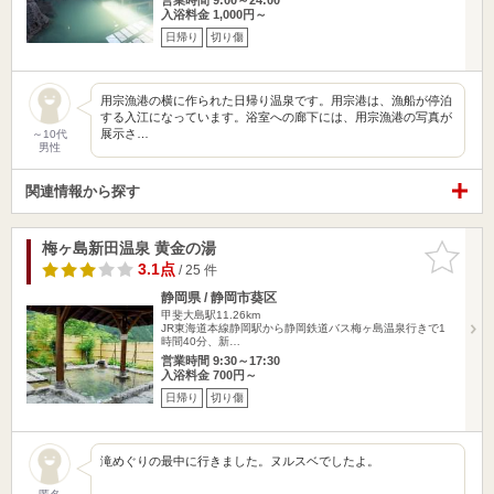
入浴料金 1,000円～
日帰り
切り傷
用宗漁港の横に作られた日帰り温泉です。用宗港は、漁船が停泊
する入江になっています。浴室への廊下には、用宗漁港の写真が
展示さ…
～10代
男性
関連情報から探す
梅ヶ島新田温泉 黄金の湯
お気に入
りに追加
3.1点
/ 25 件
静岡県 / 静岡市葵区
甲斐大島駅11.26km
JR東海道本線静岡駅から静岡鉄道バス梅ヶ島温泉行きで1
時間40分、新…
営業時間 9:30～17:30
入浴料金 700円～
日帰り
切り傷
滝めぐりの最中に行きました。ヌルスベでしたよ。