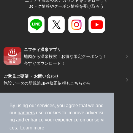
ニフティ温泉公式アカウントをフォローして
おトク情報やクーポン情報を受け取ろう
ニフティ温泉アプリ
地図から温泉検索！お得な限定クーポンも！
今すぐダウンロード！
ご意見ご要望 ・お問い合わせ
施設データの新規追加や修正依頼もこちらから
スマートフォン
/
PC
加盟店募集（資料請求）
広告出稿のご案内
By using our services, you agree that we and
our
partners
use cookies to improve advertisi
利用規約
ライフスタイルMEMBERS+規約
ng and enhance your experience on our servi
特定商取引法に基づく表記
ヘルプ
採用情報
ces.
Learn more
運営会社
個人情報保護ポリシー