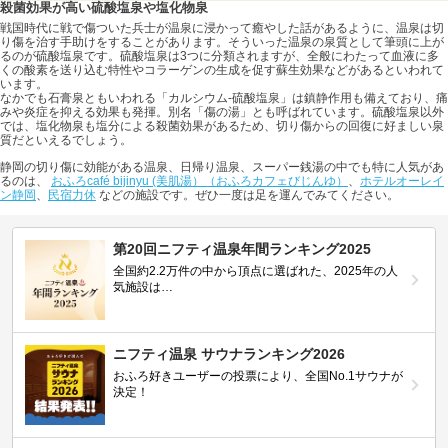
殺菌効果が高い硫酸塩泉や塩化物泉
戦国時代に戦で傷ついた兵士が温泉に浸かって癒やした話があるように、温泉は切
り傷を治す手助けをすることがあります。そういった温泉の泉質として筆頭に上が
るのが硫酸塩泉です。硫酸塩泉は3つに分類されますが、全般にわたって血液に多
くの酸素を送り込む特性やコラーゲンの生成を促す蘇生効果などがあるといわれて
います。
なかでも石膏泉ともいわれる「カルシウム-硫酸塩泉」は鎮静作用も備えており、痛
みや炎症を抑える効果も発揮。別名「傷の湯」とも呼ばれています。硫酸塩泉以外
では、塩化物泉も塩分による殺菌効果があるため、切り傷からの回復に好ましい泉
質だといえるでしょう。
静岡の切り傷に効能がある温泉、日帰り温泉、スーパー銭湯の中でも特に人気があ
るのは、
おふろcafé bijinyu (美肌湯）（おふろカフェびじんゆ）
、
ホテルオーレイ
ン静岡
、
民宿力休
などの施設です。ぜひ一度は足を運んでみてください。
第20回ニフティ温泉年間ランキング2025
全国約2.2万件の中から頂点に選ばれた、2025年の人
気施設は…
ニフティ温泉 サウナランキング2026
おふろ好きユーザーの投票により、全国No.1サウナが
決定！