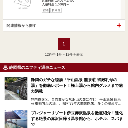
営業時間 10:00～17:00
入浴料金 1,000円～
宿泊
切り傷
関連情報から探す
1
12
件中 1件～12件を表示
静岡県のニフティ温泉ニュース
静岡のガチな秘湯「平山温泉 龍泉荘 御殿乳母の
湯」を徹底レポート！極上湯から館内グルメまで魅
力満載
静岡市葵区、自然豊かな竜爪山の麓に佇む「平山温泉 龍泉
荘 御殿乳母の湯」。昭和33年の開業以来、多くの温泉マニ
アや地元の方々に愛され続けている、知る人ぞ知る鄙び系の
極上温泉です。お湯はもちろん、実はグルメも揃っているん
プレジャーリゾート伊豆赤沢温泉を徹底紹介！進化
です。多くのファンを持つ、その圧倒的なこだわりと魅力を
する絶景の赤沢日帰り温泉館から、ホテル、スパま
解説します。
で