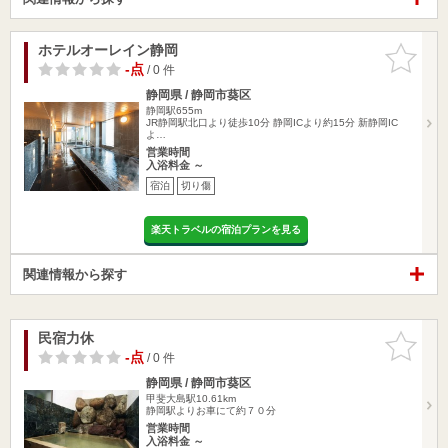
ホテルオーレイン静岡
お気に入
りに追加
-点
/ 0 件
静岡県 / 静岡市葵区
静岡駅655m
JR静岡駅北口より徒歩10分 静岡ICより約15分 新静岡IC
よ…
営業時間
入浴料金 ～
宿泊
切り傷
楽天トラベルの宿泊プランを見る
関連情報から探す
民宿力休
お気に入
りに追加
-点
/ 0 件
静岡県 / 静岡市葵区
甲斐大島駅10.61km
静岡駅よりお車にて約７０分
営業時間
入浴料金 ～