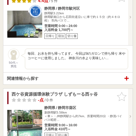
4.4点
/ 5 件
静岡県 / 静岡市駿河区
静岡駅3.22km
静岡駅南口から石田街道沿いに車で約１５分（約４キロ
程） 市内バスで…
営業時間 0:00～24:00
入浴料金 1,700円～
日帰り
宿泊
切り傷
毎回、お水を持ち帰ってます。 今回は5lのガロンで持ち帰り 米や
コーヒーに使用しました。 神奈川の水より美味しい…
50代～
男性
関連情報から探す
西ケ谷資源循環体験プラザ しずもーる西ヶ谷
お気に入
りに追加
-点
/ 0 件
静岡県 / 静岡市葵区
新静岡駅5.58km
＜車＞・JR静岡駅から約7km、所要時間20分 ・静清バイ
パス昭府…
営業時間 9:00～16:00
入浴料金 410円～
日帰り
切り傷