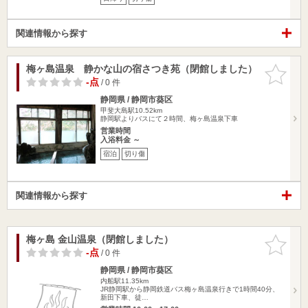
関連情報から探す
梅ヶ島温泉 静かな山の宿さつき苑（閉館しました）
お気に入
りに追加
-点
/ 0 件
静岡県 / 静岡市葵区
甲斐大島駅10.52km
静岡駅よりバスにて２時間、梅ヶ島温泉下車
営業時間
入浴料金 ～
宿泊
切り傷
関連情報から探す
梅ヶ島 金山温泉（閉館しました）
お気に入
りに追加
-点
/ 0 件
静岡県 / 静岡市葵区
内船駅11.35km
JR静岡駅から静岡鉄道バス梅ヶ島温泉行きで1時間40分、
新田下車、徒…