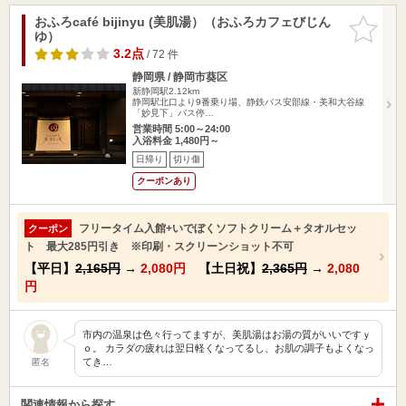
おふろcafé bijinyu (美肌湯）（おふろカフェびじん
お気に入
ゆ）
りに追加
3.2点
/ 72 件
静岡県 / 静岡市葵区
新静岡駅2.12km
静岡駅北口より9番乗り場、静鉄バス安部線・美和大谷線
「妙見下」バス停…
営業時間 5:00～24:00
入浴料金 1,480円～
日帰り
切り傷
クーポンあり
フリータイム入館+いでぼくソフトクリーム＋タオルセッ
クーポン
ト 最大285円引き ※印刷・スクリーンショット不可
【平日】
2,165円
→
2,080円
【土日祝】
2,365円
→
2,080
円
市内の温泉は色々行ってますが、美肌湯はお湯の質がいいですｙ
ｏ。 カラダの疲れは翌日軽くなってるし、お肌の調子もよくなっ
てき…
匿名
関連情報から探す