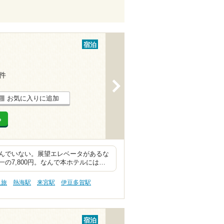
宿泊
5件
>
お気に入りに追加
る
んでいない。展望エレベータがあるな
の7,800円。なんで本ホテルには…
人旅
熱海駅
来宮駅
伊豆多賀駅
宿泊