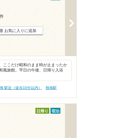
2件
>
お気に入りに追加
、ここだけ昭和のまま時が止まったか
和風旅館。平日の午後、日帰り入浴
海 駅近（徒歩10分以内）
熱海駅
日帰り
宿泊