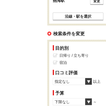
熱海駅
変更
沿線・駅を選択
検索条件を変更
目的別
日帰り / 立ち寄り
宿泊
口コミ評価
指定なし
以上
予算
下限なし
～