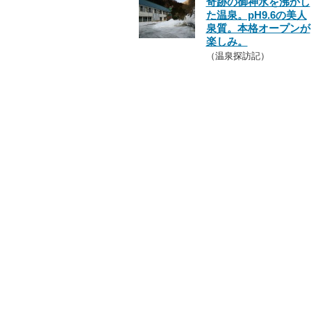
奇跡の御神水を沸かし
た温泉。pH9.6の美人
泉質。本格オープンが
楽しみ。
（温泉探訪記）