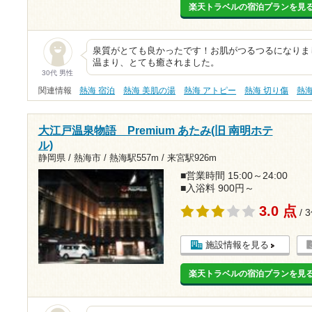
楽天トラベルの宿泊プランを見
泉質がとても良かったです！お肌がつるつるになりま
温まり、とても癒されました。
30代 男性
関連情報
熱海 宿泊
熱海 美肌の湯
熱海 アトピー
熱海 切り傷
熱
大江戸温泉物語 Premium あたみ(旧 南明ホテ
ル)
静岡県 / 熱海市 /
熱海駅557m
/
来宮駅926m
■営業時間 15:00～24:00
■入浴料 900円～
3.0 点
/ 
施設情報を見る
楽天トラベルの宿泊プランを見