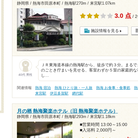
静岡県 / 熱海市田原本町 /
熱海駅270m
/
来宮駅1.07km
3.0 点
/ 
施設情報を見る
ＪＲ東海道本線の熱海駅から、徒歩で約３分。まるで
のごとき佇まいを見せる、客室わずか５室の家庭的な
40代 男性
し…
関連情報
熱海 宿泊
熱海 ひとり旅・一人旅
熱海 お食事・食事処
熱
来宮駅
伊豆多賀駅
網代駅
月の栖 熱海聚楽ホテル（旧 熱海聚楽ホテル）
静岡県 / 熱海市田原本町 /
熱海駅293m
/
来宮駅1.18km
■営業時間 13:00～15:00
■入浴料 2,000円～