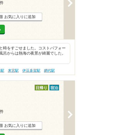
>
3件
お気に入りに追加
る
と時をすごせました。コストパフォー
風呂からは熱海の夜景が綺麗でした。
海駅
来宮駅
伊豆多賀駅
網代駅
日帰り
宿泊
1件
>
お気に入りに追加