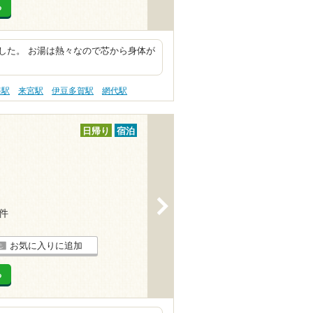
る
した。 お湯は熱々なので芯から身体が
海駅
来宮駅
伊豆多賀駅
網代駅
日帰り
宿泊
>
3件
お気に入りに追加
る