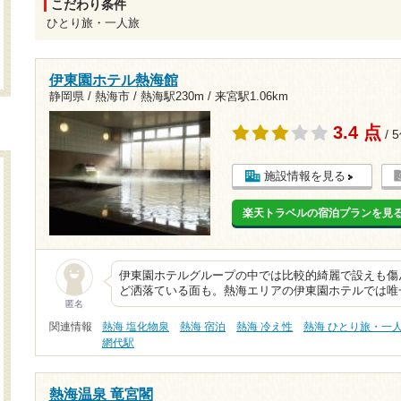
こだわり条件
ひとり旅・一人旅
伊東園ホテル熱海館
静岡県 / 熱海市 /
熱海駅230m
/
来宮駅1.06km
3.4 点
/ 
施設情報を見る
楽天トラベルの宿泊プランを見
伊東園ホテルグループの中では比較的綺麗で設えも傷
ど洒落ている面も。熱海エリアの伊東園ホテルでは唯一
匿名
関連情報
熱海 塩化物泉
熱海 宿泊
熱海 冷え性
熱海 ひとり旅・一
網代駅
熱海温泉 竜宮閣