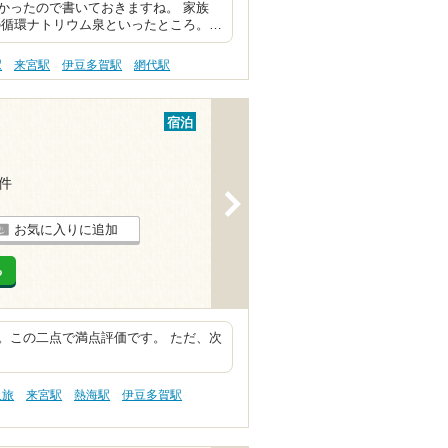
かったので書いておきますね。 家族
の循環ナトリウム泉といったところ。…
駅
来宮駅
伊豆多賀駅
網代駅
宿泊
5件
>
お気に入りに追加
る
。この二点で満点評価です。 ただ、次
人旅
来宮駅
熱海駅
伊豆多賀駅