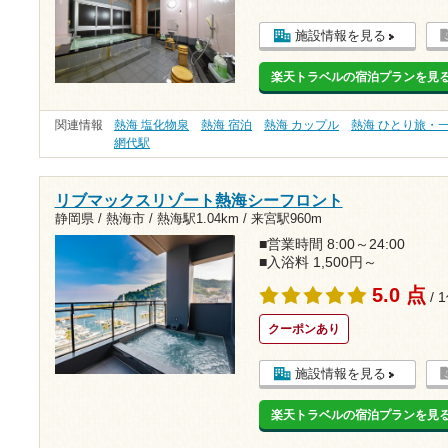
施設情報を見る
楽天トラベルの宿泊プランを見
関連情報
熱海 塩化物泉
熱海 宿泊
熱海 カップル
熱海 ひとり旅・
網代駅
リブマックスリゾート熱海シーフロント
静岡県 / 熱海市 /
熱海駅1.04km
/
来宮駅960m
■営業時間 8:00～24:00
■入浴料 1,500円～
5.0 点
/ 
クーポンあり
施設情報を見る
楽天トラベルの宿泊プランを見