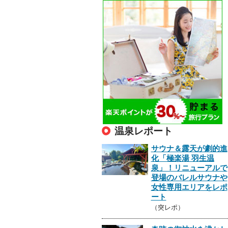
温泉レポート
サウナ＆露天が劇的進
化「極楽湯 羽生温
泉」！リニューアルで
登場のバレルサウナや
女性専用エリアをレポ
ート
（突レポ）