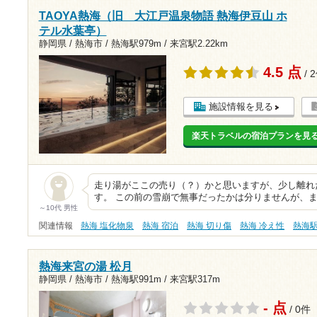
TAOYA熱海（旧 大江戸温泉物語 熱海伊豆山 ホ
テル水葉亭）
静岡県 / 熱海市 /
熱海駅979m
/
来宮駅2.22km
4.5 点
/ 
施設情報を見る
楽天トラベルの宿泊プランを見
走り湯がここの売り（？）かと思いますが、少し離れ
す。 この前の雪崩で無事だったかは分りませんが、ま
～10代 男性
関連情報
熱海 塩化物泉
熱海 宿泊
熱海 切り傷
熱海 冷え性
熱海
熱海来宮の湯 松月
静岡県 / 熱海市 /
熱海駅991m
/
来宮駅317m
- 点
/ 0件