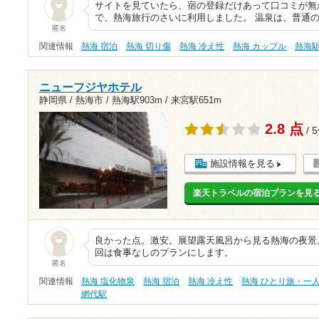
サイトを見ていたら、宿の登録だけあって口コミが無
で、熱海旅行のさいに利用しました。 温泉は、普通
匿名
関連情報
熱海 宿泊
熱海 切り傷
熱海 冷え性
熱海 カップル
熱海
ニューフジヤホテル
静岡県 / 熱海市 /
熱海駅903m
/
来宮駅651m
2.8 点
/ 
施設情報を見る
楽天トラベルの宿泊プランを見
良かった点。激安。展望露天風呂から見る熱海の夜景
回は食事なしのプランにします。
匿名
関連情報
熱海 塩化物泉
熱海 宿泊
熱海 冷え性
熱海 ひとり旅・一
網代駅