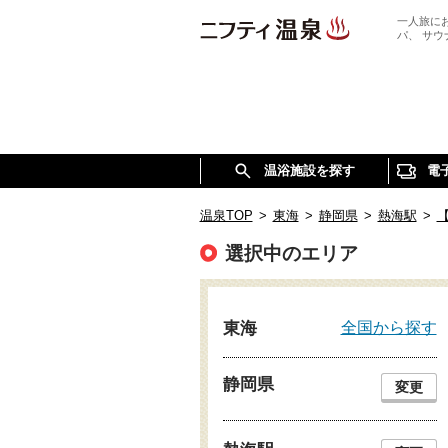
一人旅に
パ、 サ
温浴施設を探す
電
温泉TOP
>
東海
>
静岡県
>
熱海駅
>
選択中のエリア
全国から探す
東海
静岡県
変更