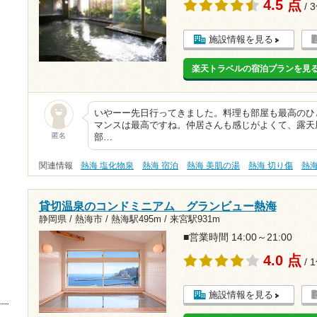
4.5 点
/ 
施設情報を見る
楽天トラベルの宿泊プランを見
いやーー先日行ってきました。料理も部屋も最高のひ
マンスは最高ですね。仲居さんも感じがよくて、露天
匿名
部…
関連情報
熱海 塩化物泉
熱海 宿泊
熱海 美肌の湯
熱海 切り傷
熱
貸切温泉のコンドミニアム グランビュー熱海
静岡県 / 熱海市 /
熱海駅495m
/
来宮駅931m
■営業時間 14:00～21:00
4.0 点
/ 
施設情報を見る