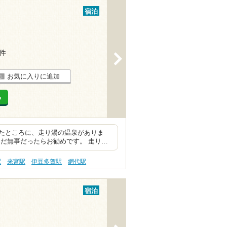
宿泊
2件
>
お気に入りに追加
る
たところに、走り湯の温泉がありま
だ無事だったらお勧めです。 走り…
駅
来宮駅
伊豆多賀駅
網代駅
宿泊