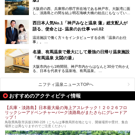
この記事では、城崎温泉と周辺の見どころから厳選した25
大阪府の西、兵庫県の県庁所在地である神戸市。大阪湾に面
の観光スポットをピックアップ。温泉やご当地グルメなどを
し、淡路島との間を結ぶ明石海峡大橋の始点にもなっていま
盛り込んだ日帰り観光モデルコースも紹介しているので、ぜ
す。古くから港町として栄え、異国情緒の残る異人館街や中
ひ参考にしてくださいね！
華街をはじめ、きらびやかに発展したハーバーランドなど、
西日本人気No.1「神戸みなと温泉 蓮」総支配人が
人気観光スポットもめじろ押しです。
語る、使命とは- 温泉のお仕事 vol.02
そして、温泉好きの視点から見ると、神戸市といえば何とい
っても「有馬温泉」。日本三古湯の一角をなす、歴史ある名
温浴施設で働く方々をインタビューする企画「温泉のお仕
湯です。そのお湯をリーズナブルに体験できる健康ランドや
事」。
スーパー銭湯があったら……。今回はそんな希望に沿う施設
第2弾はニフティ温泉年間ランキング2018で全国総合ランキ
も含め、おすすめのスパ銭をピックアップしてご紹介してい
ング西日本1位、2年連続「ベストオブ宿泊賞」に輝いた
きます！
名湯、有馬温泉で最大にして最強の日帰り温泉施設
「神戸みなと温泉 蓮」の魅力に迫りました！
「有馬温泉 太閤の湯」
大阪市内から1時間弱、神戸市内からはなんと30分で向かえ
る、日本を代表する温泉地、有馬温泉。
そのなかでも最大の規模を誇る「有馬温泉 太閤の湯」は、
有名な「金泉」と「銀泉」に加え、人工のの炭酸泉まで楽し
める、ある意味「最強」ともいえる施設です。
ニフティ温泉ニュースTOPへ
今回は自慢のお湯をメインにその魅力の数々を紹介します！
おすすめのアクティビティ情報
【兵庫・淡路島】日本最大級の海上アスレチック！２０２６フロ
リックシーアドベンチャーパーク淡路島がまたさらにグレードア
ップ！
鳥取県鳥取市浜坂1390‐228（こちらは事務局所在地となり、開催場所や受付、集合
場所とは異なりますのでご注意ください）