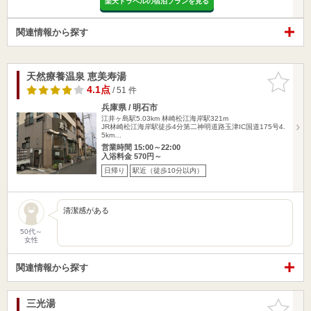
楽天トラベルの宿泊プランを見る
関連情報から探す
天然療養温泉 恵美寿湯
お気に入
りに追加
4.1点
/ 51 件
兵庫県 / 明石市
江井ヶ島駅5.03km
林崎松江海岸駅321m
JR林崎松江海岸駅徒歩4分第二神明道路玉津IC国道175号4.
5km…
営業時間 15:00～22:00
入浴料金 570円～
日帰り
駅近（徒歩10分以内）
清潔感がある
50代～
女性
関連情報から探す
三光湯
お気に入