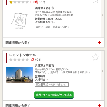
りに追加
1.0点
/ 7 件
兵庫県 / 明石市
江井ヶ島駅6.81km
西新町駅363m
県道42号線を山陽新幹線の高架を西
営業時間 14:00～20:30
入浴料金 570円～
日帰り
駅近（徒歩10分以内）
関連情報から探す
レミントンホテル
お気に入
りに追加
-点
/ 0 件
兵庫県 / 明石市
江井ヶ島駅7.67km
明石駅335m
JR明石駅より徒歩4分、山陽電鉄明石駅より徒歩4分
営業時間
入浴料金 ～
宿泊
駅近（徒歩10分以内）
楽天トラベルの宿泊プランを見る
関連情報から探す