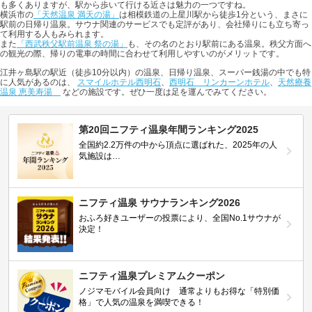
も多くありますが、駅から歩いて行ける近さは魅力の一つですね。
横浜市の
「天然温泉 満天の湯」
は相模鉄道の上星川駅から徒歩1分という、まさに
駅前の日帰り温泉。サウナ関連のサービスでも定評があり、会社帰りにも立ち寄っ
て利用する人もみられます。
また
「西武秩父駅前温泉 祭の湯」
も、その名のとおり駅前にある温泉。秩父方面へ
の観光の際、帰りの電車の時間に合わせて利用しやすいのがメリットです。
江井ヶ島駅の駅近（徒歩10分以内）の温泉、日帰り温泉、スーパー銭湯の中でも特
に人気があるのは、
スマイルホテル西明石
、
西明石 リンカーンホテル
、
天然療養
温泉 恵美寿湯
などの施設です。ぜひ一度は足を運んでみてください。
第20回ニフティ温泉年間ランキング2025
全国約2.2万件の中から頂点に選ばれた、2025年の人
気施設は…
ニフティ温泉 サウナランキング2026
おふろ好きユーザーの投票により、全国No.1サウナが
決定！
ニフティ温泉プレミアムクーポン
ノジマモバイル会員向け 通常よりもお得な「特別価
格」で人気の温泉を満喫できる！