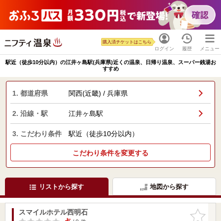
購入済チケットはこちら
ログイン
履歴
メニュー
駅近（徒歩10分以内）の江井ヶ島駅(兵庫県)近くの温泉、日帰り温泉、スーパー銭湯お
すすめ
1. 都道府県
関西(近畿) / 兵庫県
2. 沿線・駅
江井ヶ島駅
3. こだわり条件
駅近（徒歩10分以内）
こだわり条件を変更する
リストから探す
地図から探す
スマイルホテル西明石
お気に入
りに追加