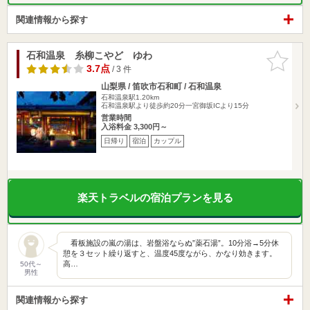
関連情報から探す
石和温泉 糸柳こやど ゆわ
お気に入
りに追加
3.7点
/ 3 件
山梨県 / 笛吹市石和町 / 石和温泉
石和温泉駅1.20km
石和温泉駅より徒歩約20分一宮御坂ICより15分
営業時間
入浴料金 3,300円～
日帰り
宿泊
カップル
楽天トラベルの宿泊プランを見る
看板施設の嵐の湯は、岩盤浴ならぬ”薬石湯”。10分浴→5分休
憩を３セット繰り返すと、温度45度ながら、かなり効きます。
高…
50代～
男性
関連情報から探す