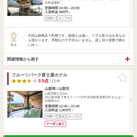
石和温泉駅…
営業時間 10:00～23:00
入浴料金 880円～
日帰り
カップル
今回は朝風呂で利用です。銭湯とは違い、リアル富士山を見なが
ら浸かります。早朝なので子供もいません。貸し切り状態で静か
にゆっ…
匿名
関連情報から探す
フルーツパーク富士屋ホテル
お気に入
りに追加
3.5点
/ 13 件
山梨県 / 山梨市
山梨市駅2.81km
JR山梨市駅下車タクシー7分中央自動車道勝沼ICまたは一
宮御坂ICか…
営業時間 12:00～21:00
入浴料金 1,800円～
日帰り
宿泊
カップル
クーポンあり