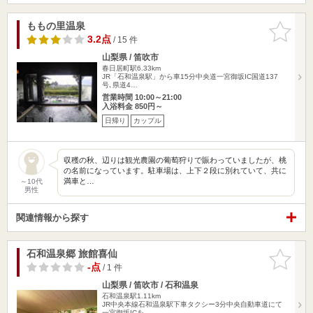
ももの里温泉
お気に入
りに追加
3.2点
/ 15 件
山梨県 / 笛吹市
春日居町駅6.33km
JR「石和温泉駅」から車15分中央道一宮御坂IC国道137
号､県道4…
営業時間 10:00～21:00
入浴料金 850円～
日帰り
カップル
収穫の秋、辺りは観光農園の葡萄狩りで賑わっていましたが、桃
の名前になっています。駐車場は、上下２段に別れていて、共に
満車と…
～10代
男性
関連情報から探す
石和温泉郷 旅館喜仙
お気に入
りに追加
-点
/ 1 件
山梨県 / 笛吹市 / 石和温泉
石和温泉駅1.11km
JR中央本線石和温泉駅下車タクシー3分中央自動車道にて
一宮御坂ICを…