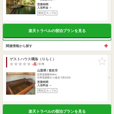
営業時間
入浴料金 ～
宿泊
カップル
楽天トラベルの宿泊プランを見る
関連情報から探す
ゲストハウス璃洛（りらく）
お気に入
りに追加
-点
/ 0 件
山梨県 / 笛吹市
石和温泉駅666m
石和温泉駅から徒歩で約10分
営業時間
入浴料金 ～
宿泊
カップル
楽天トラベルの宿泊プランを見る