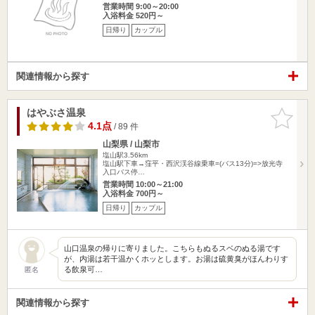
営業時間 9:00～20:00
入浴料金 520円～
日帰り
カップル
関連情報から探す
はやぶさ温泉
お気に入
りに追加
4.1点
/ 89 件
山梨県 / 山梨市
塩山駅3.56km
塩山駅下車→窪平・西沢渓谷線乗車=(バス13分)=>放光寺
入口バス停…
営業時間 10:00～21:00
入浴料金 700円～
日帰り
カップル
山口温泉の帰りに寄りました。こちらもぬるスベのぬる湯です
が、内湯は若干温かくホッとします。お湯は硫黄臭がほんわりす
る飲泉可…
匿名
関連情報から探す