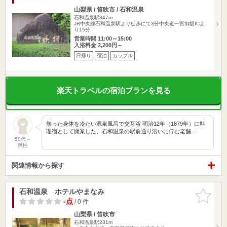
山梨県 / 笛吹市 / 石和温泉
石和温泉駅347m
JR中央線石和温泉駅より徒歩にて3分中央道一宮御坂ICよ
り15分
営業時間 11:00～15:00
入浴料金 2,200円～
日帰り
宿泊
カップル
楽天トラベルの宿泊プランを見る
熱った身体を冷たい源泉風呂で交互浴 明治12年（1879年）に料
理宿として開業した、石和温泉の駅前通り沿いに佇む老舗…
50代～
男性
関連情報から探す
石和温泉 ホテルやまなみ
お気に入
りに追加
-点
/ 0 件
山梨県 / 笛吹市
石和温泉駅231m