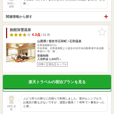
休…
50代～
女性
関連情報から探す
旅館深雪温泉
お気に入
りに追加
4.3点
/ 31 件
山梨県 / 笛吹市石和町 / 石和温泉
石和温泉駅627m
中央本線、石和温泉駅より徒歩10分中央自動車道中央自動
車道の一宮、御…
営業時間
入浴料金 1,400円～
日帰り
宿泊
カップル
楽天トラベルの宿泊プランを見る
ぶどう狩りの帰りに日帰りで利用しました。受付もシンプルで、
お風呂の数も少ないですが、湯質が最高！！40年で一番良かった
と感…
40代 女
性