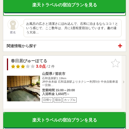
楽天トラベルの宿泊プランを見る
お風呂の広さと清潔さにほれ込んで、石和に泊まるならココ！と
いう感じで、ここ数年は、月に1度程度宿泊しています。趣の違
う大浴…
匿名
関連情報から探す
春日居びゅーほてる
お気に入
りに追加
3.0点
/ 2 件
山梨県 / 笛吹市
石和温泉駅1.19km
JR中央本線 石和温泉駅よりタクシー利用5分 中央自動車道
一宮御…
営業時間 15:00～20:00
入浴料金 1,650円～
日帰り
宿泊
カップル
楽天トラベルの宿泊プランを見る