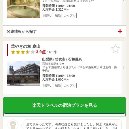
ＪＲ中央本線 石和温泉駅より徒歩３分
営業時間 11:00～21:00
入浴料金 1,320円～
日帰り
宿泊
カップル
関連情報から探す
華やぎの章 慶山
お気に入
りに追加
3.9点
/ 18 件
山梨県 / 笛吹市 / 石和温泉
石和温泉駅579m
JR石和温泉駅より徒歩5分（JR石和温泉駅より送迎有 要
予約）
営業時間 11:00～17:00
入浴料金 1,000円～
日帰り
宿泊
カップル
楽天トラベルの宿泊プランを見る
全て良かったです。清潔な感じも受けましたし、何より温泉がと
ても良かったです。また行きたいと久しぶりに思いました。 少し