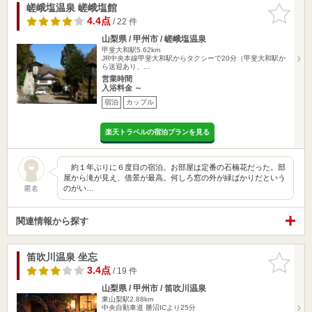
嵯峨塩温泉 嵯峨塩館
お気に入
りに追加
4.4点
/ 22 件
山梨県 / 甲州市 / 嵯峨塩温泉
甲斐大和駅5.62km
JR中央本線甲斐大和駅からタクシーで20分（甲斐大和駅か
ら送迎あり、…
営業時間
入浴料金 ～
宿泊
カップル
楽天トラベルの宿泊プランを見る
約１年ぶりに６度目の宿泊。お部屋は定番の石楠花だった。部
屋から滝が見え、借景が最高。何しろ窓の外が緑ばかりだという
のがい…
匿名
関連情報から探す
笛吹川温泉 坐忘
お気に入
りに追加
3.4点
/ 19 件
山梨県 / 甲州市 / 笛吹川温泉
東山梨駅2.88km
中央自動車道 勝沼ICより25分