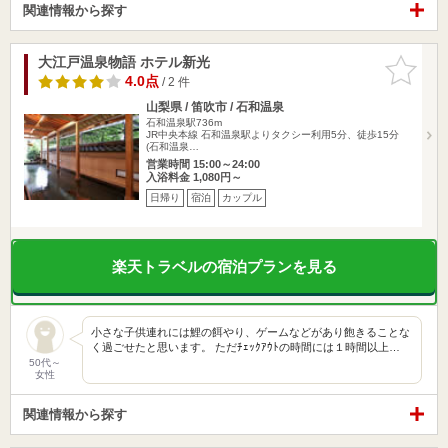
関連情報から探す
大江戸温泉物語 ホテル新光
お気に入
りに追加
4.0点
/ 2 件
山梨県 / 笛吹市 / 石和温泉
石和温泉駅736m
JR中央本線 石和温泉駅よりタクシー利用5分、徒歩15分
(石和温泉…
営業時間 15:00～24:00
入浴料金 1,080円～
日帰り
宿泊
カップル
楽天トラベルの宿泊プランを見る
小さな子供連れには鯉の餌やり、ゲームなどがあり飽きることな
く過ごせたと思います。 ただﾁｪｯｸｱｳﾄの時間には１時間以上…
50代～
女性
関連情報から探す