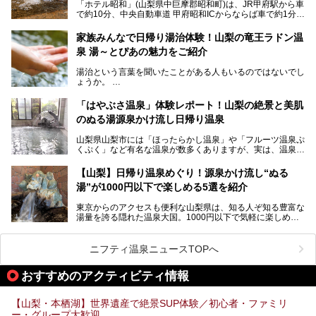
「ホテル昭和」(山梨県中巨摩郡昭和町)は、JR甲府駅から車
向にありますが、「古湯坊 源泉舘」では本来あるべき混浴
で約10分、中央自動車道 甲府昭和ICからならば車で約1分の
の姿が保たれている点に注目すべきでしょう。
場所にあるビジネスホテル。2名1室で1名あたり4,000円台
から、一人泊でも6,000円台から宿泊可能です。
今回は足元湧出の混浴温泉である「かくし湯大岩風呂」をは
家族みんなで日帰り湯治体験！山梨の竜王ラドン温
じめ、湯治棟である「別館神泉」を中心に「古湯坊 源泉
泉 湯～とぴあの魅力をご紹介
しかし、最大の魅力は“温泉そのもの”でしょう。自家源泉を
舘」の全貌を徹底紹介します。
所有し、豪快に源泉かけ流しで提供。泡付きのある重曹泉系
湯治という言葉を聞いたことがある人もいるのではないでし
統の単純温泉は、入浴すると実にサッパリ爽快。日帰り入浴
ょうか。
不可なこともあり、全国の温泉ファンがこの温泉を求めて
「ホテル昭和」へ宿泊します。この価格帯のビジネスホテル
なかなか体験できない、湯治体験が日帰りでできる温浴施設
では循環濾過の沸かし湯が一般的ですが、ここは本物の極上
「はやぶさ温泉」体験レポート！山梨の絶景と美肌
が山梨にあります。
温泉。まさに価格破壊と言えるクオリティです。
のぬる湯源泉かけ流し日帰り温泉
家族みんなで楽しめる、山梨県の「竜王ラドン温泉 湯～と
今回は筆者自ら宿泊し、「ホテル昭和」の温泉をはじめ、客
山梨県山梨市には「ほったらかし温泉」や「フルーツ温泉ぷ
ぴあ」の魅力をご紹介します。
室や無料朝食などをご紹介。温泉通が口を揃えて絶賛する神
くぷく」など有名な温泉が数多くありますが、実は、温泉マ
コスパ宿の全貌を徹底解説します！
ニアがわざわざ遠方から足を運ぶ極上の日帰り温泉もあるん
───
です。今回紹介する「はやぶさ温泉」も、そのひとつ。温泉
提供元：株式会社湯ーとぴあ【PR】
【山梨】日帰り温泉めぐり！源泉かけ流し“ぬる
はもちろん、絶景や地元食材を活かしたグルメも堪能できま
この記事は株式会社湯ーとぴあのPRレポート記事です。
湯”が1000円以下で楽しめる5選を紹介
す。
「はやぶさ温泉」が多くの人を惹きつける理由を詳しく解説
東京からのアクセスも便利な山梨県は、知る人ぞ知る豊富な
します。
湯量を誇る隠れた温泉大国。1000円以下で気軽に楽しめ
る、極上の源泉かけ流し日帰り温泉が点在しています。しか
も、これからの季節に嬉しい、じんわりと体の芯まで温ま
る“ぬる湯”が豊富なのも魅力。今回は、湯質も抜群で心ゆく
ニフティ温泉ニュースTOPへ
までリラックスできる山梨のお得な日帰り温泉を、実際体験
した感想と共に紹介します。
おすすめのアクティビティ情報
※ぬる湯とは35℃～39℃程度の体温に近いぬるめ温泉のこ
とです。
【山梨・本栖湖】世界遺産で絶景SUP体験／初心者・ファミリ
ー・グループ大歓迎