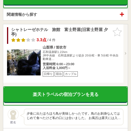
関連情報から探す
シャトレーゼホテル 旅館 富士野屋(旧富士野屋 夕
お気に入
亭)
りに追加
3.3点
/ 4 件
山梨県 / 笛吹市
石和温泉駅1.22km
JR中央線 石和温泉駅より徒歩 20分程・車 5分程 中央自
動車道…
営業時間 6:00～23:00
入浴料金 1,000円～
日帰り
宿泊
カップル
楽天トラベルの宿泊プランを見る
夕食に出たほろほろ鳥が美味しかったです。鳥のお刺身なんては
じめて食べたけど私の口には合いました。 お風呂は露天には入…
匿名