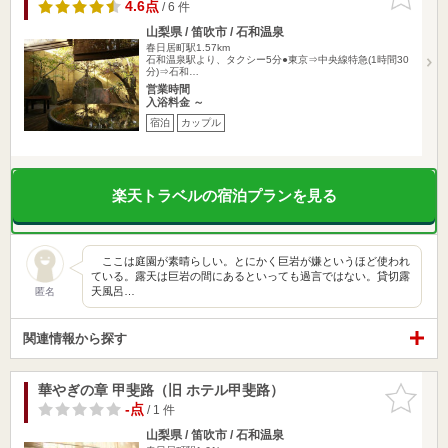
りに追加
4.6点
/ 6 件
山梨県 / 笛吹市 / 石和温泉
春日居町駅1.57km
石和温泉駅より、タクシー5分●東京⇒中央線特急(1時間30
分)⇒石和…
営業時間
入浴料金 ～
宿泊
カップル
楽天トラベルの宿泊プランを見る
ここは庭園が素晴らしい。とにかく巨岩が嫌というほど使われ
ている。露天は巨岩の間にあるといっても過言ではない。貸切露
天風呂…
匿名
関連情報から探す
華やぎの章 甲斐路（旧 ホテル甲斐路）
お気に入
りに追加
-点
/ 1 件
山梨県 / 笛吹市 / 石和温泉