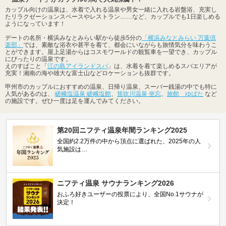
カップル向けの温泉は、水着で入れる温泉や男女一緒に入れる岩盤浴、充実し
たリラクゼーションスペースやレストラン……など、カップルでも1日楽しめる
ようになっています！
デートの名所・横浜みなとみらい駅から徒歩5分の
「横浜みなとみらい 万葉倶
楽部」
では、素敵な浴衣や甚平を着て、都会にいながらも旅情気分を味わうこ
とができます。屋上足湯からはコスモワールドの観覧車を一望でき、カップル
にぴったりの温泉です。
えのすぱこと「
江の島アイランドスパ
」は、水着を着て楽しめるスパエリアが
充実！湘南の海や雄大な富士山などロケーションも抜群です。
甲州市のカップルにおすすめの温泉、日帰り温泉、スーパー銭湯の中でも特に
人気があるのは、
嵯峨塩温泉 嵯峨塩館
、
笛吹川温泉 坐忘
、
旅館 ゆばた
など
の施設です。ぜひ一度は足を運んでみてください。
第20回ニフティ温泉年間ランキング2025
全国約2.2万件の中から頂点に選ばれた、2025年の人
気施設は…
ニフティ温泉 サウナランキング2026
おふろ好きユーザーの投票により、全国No.1サウナが
決定！