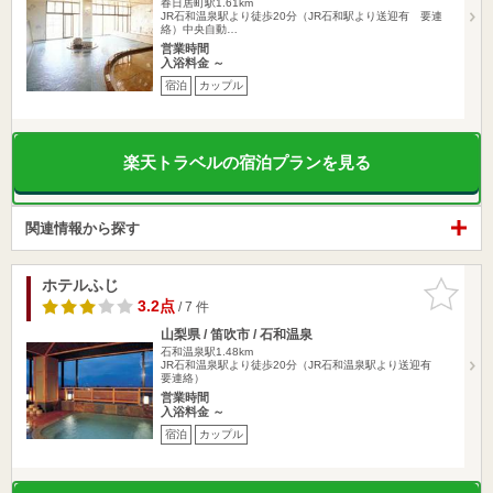
春日居町駅1.61km
JR石和温泉駅より徒歩20分（JR石和駅より送迎有 要連
絡）中央自動…
営業時間
入浴料金 ～
宿泊
カップル
楽天トラベルの宿泊プランを見る
関連情報から探す
ホテルふじ
お気に入
りに追加
3.2点
/ 7 件
山梨県 / 笛吹市 / 石和温泉
石和温泉駅1.48km
JR石和温泉駅より徒歩20分（JR石和温泉駅より送迎有
要連絡）
営業時間
入浴料金 ～
宿泊
カップル