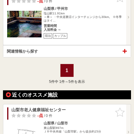
-点
/ 0 件
山梨県 / 甲州市
塩山駅11.91km
＜車＞ ・中央道勝沼インターチェンジから30km。 ※冬季
はタイ…
営業時間
入浴料金 ～
宿泊
カップル
関連情報から探す
1
5
件中 1件～5件を表示
近くのオススメ施設
山梨市老人健康福祉センター
お気に入
りに追加
-点
/ 0 件
山梨県 / 山梨市
東山梨駅897m
ＪＲ中央本線「山梨市駅」から徒歩約15分