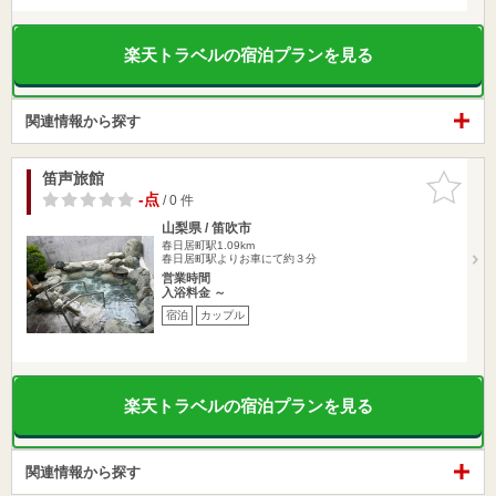
楽天トラベルの宿泊プランを見る
関連情報から探す
笛声旅館
お気に入
りに追加
-点
/ 0 件
山梨県 / 笛吹市
春日居町駅1.09km
春日居町駅よりお車にて約３分
営業時間
入浴料金 ～
宿泊
カップル
楽天トラベルの宿泊プランを見る
関連情報から探す