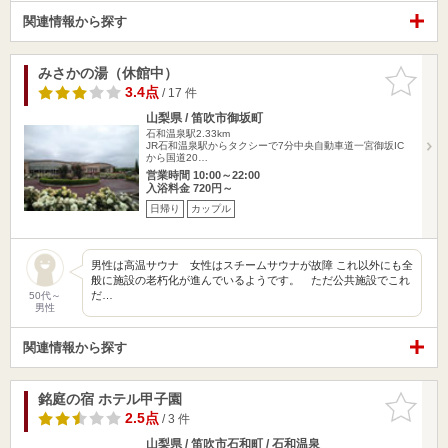
関連情報から探す
みさかの湯（休館中）
お気に入
りに追加
3.4点
/ 17 件
山梨県 / 笛吹市御坂町
石和温泉駅2.33km
JR石和温泉駅からタクシーで7分中央自動車道一宮御坂IC
から国道20…
営業時間 10:00～22:00
入浴料金 720円～
日帰り
カップル
男性は高温サウナ 女性はスチームサウナが故障 これ以外にも全
般に施設の老朽化が進んでいるようです。 ただ公共施設でこれ
だ…
50代～
男性
関連情報から探す
銘庭の宿 ホテル甲子園
お気に入
りに追加
2.5点
/ 3 件
山梨県 / 笛吹市石和町 / 石和温泉