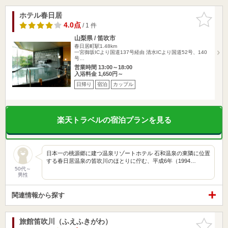
ホテル春日居
お気に入
りに追加
4.0点
/ 1 件
山梨県 / 笛吹市
春日居町駅1.48km
一宮御坂ICより国道137号経由 清水ICより国道52号、140
号…
営業時間 13:00～18:00
入浴料金 1,650円～
日帰り
宿泊
カップル
楽天トラベルの宿泊プランを見る
日本一の桃源郷に建つ温泉リゾートホテル 石和温泉の東隣に位置
する春日居温泉の笛吹川のほとりに佇む、平成6年（1994…
50代～
男性
関連情報から探す
旅館笛吹川（ふえふきがわ）
お気に入