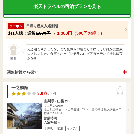
楽天トラベルの宿泊プランを見る
日帰り温泉入浴割引
クーポン
お1人様：通常
1,800円
→
1,300円（500円お得！）
先週泊まりましたが、まだ夏休みの始まりでゆっくり静かに温泉
に入れました。食事をオープンテラスのビアガーデンで摂れば夜
景がも…
匿名
関連情報から探す
一之橋館
お気に入
りに追加
3.0点
/ 1 件
山梨県 / 山梨市
塩山駅7.09km
塩山駅の場合ー（山梨交通バス（１番のりば西沢渓谷入口
行きー約20分）…
営業時間
入浴料金 ～
日帰り
宿泊
カップル