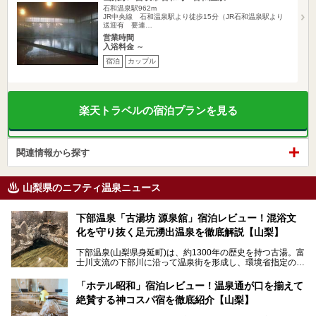
石和温泉駅962m
JR中央線 石和温泉駅より徒歩15分（JR石和温泉駅より
送迎有 要連…
営業時間
入浴料金 ～
宿泊
カップル
楽天トラベルの宿泊プランを見る
関連情報から探す
山梨県のニフティ温泉ニュース
下部温泉「古湯坊 源泉舘」宿泊レビュー！混浴文
化を守り抜く足元湧出温泉を徹底解説【山梨】
下部温泉(山梨県身延町)は、約1300年の歴史を持つ古湯。富
士川支流の下部川に沿って温泉街を形成し、環境省指定の国
民保養温泉地でもあります。
中でも「古湯坊 源泉舘」は、戦国時代に武田信玄公も療養
「ホテル昭和」宿泊レビュー！温泉通が口を揃えて
したと伝えられる名湯の宿。最大の特徴は、令和の現代にお
絶賛する神コスパ宿を徹底紹介【山梨】
いても混浴文化が守られ、老若男女の分け隔て一切無く温泉
入浴を楽しめる点。全国的に混浴温泉は年々少しずつ減少傾