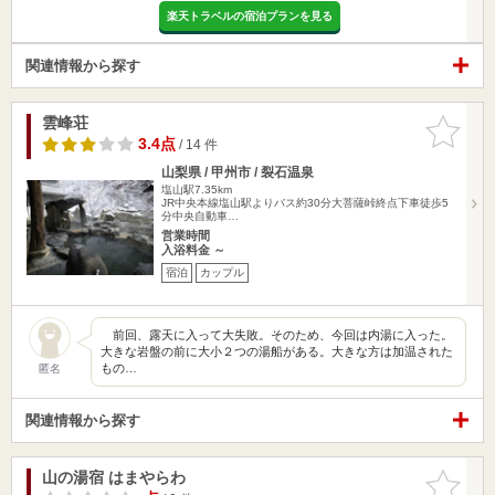
楽天トラベルの宿泊プランを見る
関連情報から探す
雲峰荘
お気に入
りに追加
3.4点
/ 14 件
山梨県 / 甲州市 / 裂石温泉
塩山駅7.35km
JR中央本線塩山駅よりバス約30分大菩薩峠終点下車徒歩5
分中央自動車…
営業時間
入浴料金 ～
宿泊
カップル
前回、露天に入って大失敗。そのため、今回は内湯に入った。
大きな岩盤の前に大小２つの湯船がある。大きな方は加温された
もの…
匿名
関連情報から探す
山の湯宿 はまやらわ
お気に入
りに追加