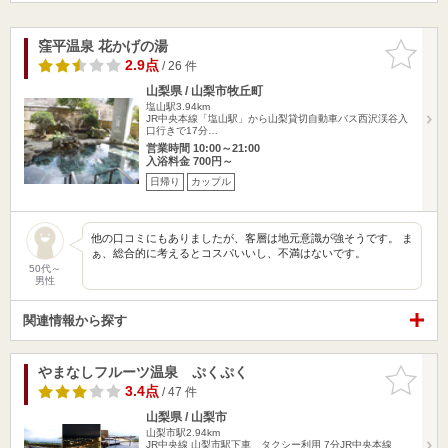
窪平温泉 花かげの湯
お気に入
りに追加
2.9点
/ 26 件
山梨県 / 山梨市牧丘町
塩山駅3.94km
JR中央本線「塩山駅」から山梨貸切自動車バス西沢渓谷入
口行きで17分…
営業時間 10:00～21:00
入浴料金 700円～
日帰り
カップル
他の口コミにもありましたが、客層は地元意識が強そうです。 ま
ぁ、総合的に考えるとコスパいいし、不満はないです。
50代～
男性
関連情報から探す
やまなしフルーツ温泉 ぷくぷく
お気に入
りに追加
3.4点
/ 47 件
山梨県 / 山梨市
山梨市駅2.94km
JR中央線 山梨市駅下車 タクシー利用 7分JR中央本線