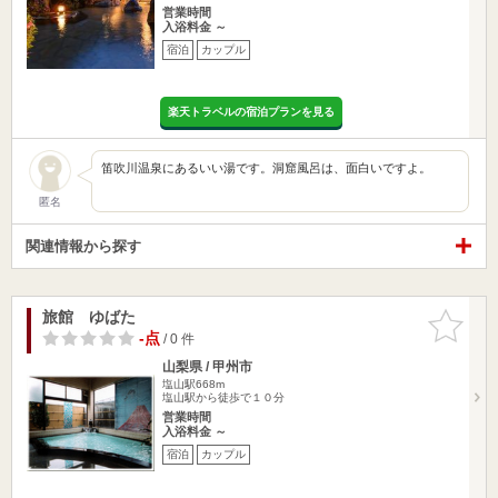
営業時間
入浴料金 ～
宿泊
カップル
楽天トラベルの宿泊プランを見る
笛吹川温泉にあるいい湯です。洞窟風呂は、面白いですよ。
匿名
関連情報から探す
旅館 ゆばた
お気に入
りに追加
-点
/ 0 件
山梨県 / 甲州市
塩山駅668m
塩山駅から徒歩で１０分
営業時間
入浴料金 ～
宿泊
カップル