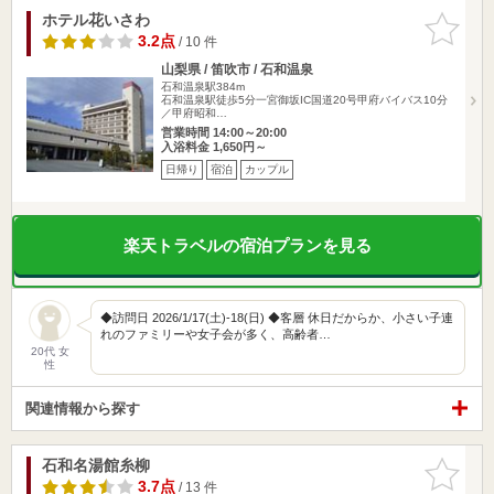
ホテル花いさわ
お気に入
りに追加
3.2点
/ 10 件
山梨県 / 笛吹市 / 石和温泉
石和温泉駅384m
石和温泉駅徒歩5分一宮御坂IC国道20号甲府バイバス10分
／甲府昭和…
営業時間 14:00～20:00
入浴料金 1,650円～
日帰り
宿泊
カップル
楽天トラベルの宿泊プランを見る
◆訪問日 2026/1/17(土)-18(日) ◆客層 休日だからか、小さい子連
れのファミリーや女子会が多く、高齢者…
20代 女
性
関連情報から探す
石和名湯館糸柳
お気に入
りに追加
3.7点
/ 13 件