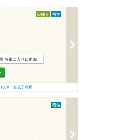
日帰り
宿泊
>
お気に入りに追加
る
連れOK
音威子府駅
宿泊
>