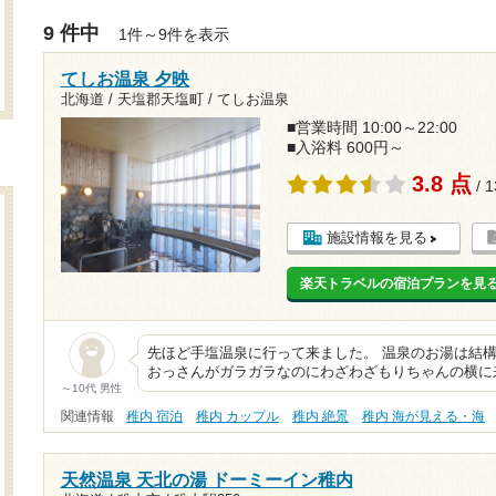
9 件中
1件～9件を表示
てしお温泉 夕映
北海道 / 天塩郡天塩町 / てしお温泉
■営業時間 10:00～22:00
■入浴料 600円～
3.8 点
/ 
施設情報を見る
楽天トラベルの宿泊プランを見
先ほど手塩温泉に行って来ました。 温泉のお湯は結
おっさんがガラガラなのにわざわざもりちゃんの横に
～10代 男性
関連情報
稚内 宿泊
稚内 カップル
稚内 絶景
稚内 海が見える・海
天然温泉 天北の湯 ドーミーイン稚内