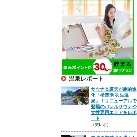
温泉レポート
サウナ＆露天が劇的進
化「極楽湯 羽生温
泉」！リニューアルで
登場のバレルサウナや
女性専用エリアをレポ
ート
（突レポ）