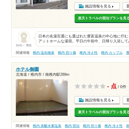
施設情報を見る
楽天トラベルの宿泊プランを見
日本の名湯百選にも選ばれた豊富温泉の中心地に佇む
アットホームな湯宿。平日の午前中、日帰り入浴してみ
50代～ 男性
関連情報
稚内 塩化物泉
稚内 切り傷
稚内 冷え性
稚内 カップル
ホテル御園
北海道 / 稚内市 /
南稚内駅289m
- 点
/ 0件
施設情報を見る
楽天トラベルの宿泊プランを見
関連情報
稚内 炭酸水素塩泉
稚内 宿泊
稚内 切り傷
稚内 冷え性