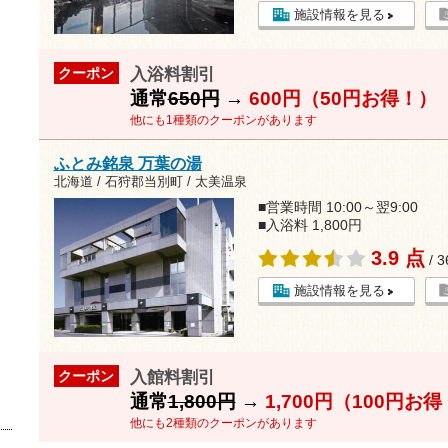
施設情報を見る
入浴料割引
クーポン
通常
650円
→
600円（50円お得！）
他にも1種類のクーポンがあります
ふとみ銘泉 万葉の湯
北海道 / 石狩郡当別町 / 太美温泉
■営業時間 10:00～翌9:00
■入浴料 1,800円
3.9 点
/ 
施設情報を見る
入館料割引
クーポン
通常
1,800円
→
1,700円（100円お
他にも2種類のクーポンがあります