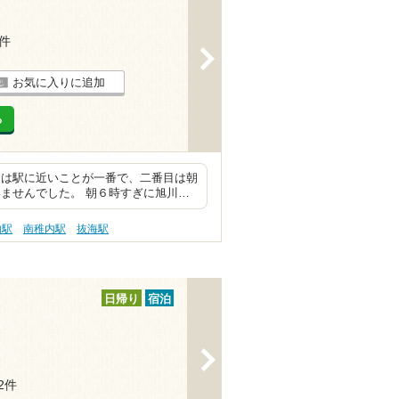
4件
>
お気に入りに追加
る
由は駅に近いことが一番で、二番目は朝
ませんでした。 朝６時すぎに旭川…
内駅
南稚内駅
抜海駅
日帰り
宿泊
>
12件