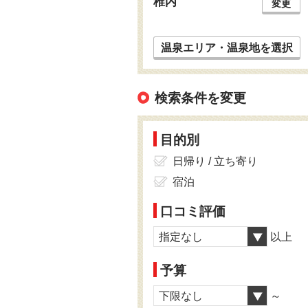
稚内
変更
温泉エリア・温泉地を選択
検索条件を変更
目的別
日帰り / 立ち寄り
宿泊
口コミ評価
指定なし
以上
予算
下限なし
～