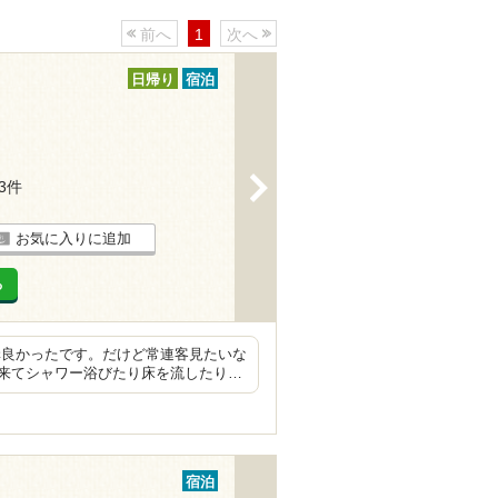
前へ
1
次へ
日帰り
宿泊
>
13件
お気に入りに追加
る
構良かったです。だけど常連客見たいな
来てシャワー浴びたり床を流したり…
宿泊