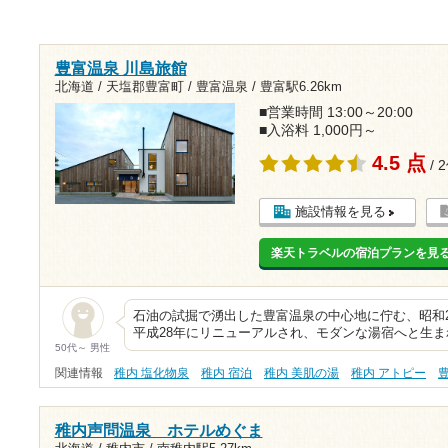
豊富温泉 川島旅館
北海道 / 天塩郡豊富町 / 豊富温泉 /
豊富駅6.26km
■営業時間 13:00～20:00
■入浴料 1,000円～
4.5 点
/ 
施設情報を見る
楽天トラベルの宿泊プランを見
石油の試掘で湧出した豊富温泉の中心地に佇む、昭和2
平成28年にリニューアルされ、モダンな湯宿へと生
50代～ 男性
関連情報
稚内 塩化物泉
稚内 宿泊
稚内 美肌の湯
稚内 アトピー
稚内声問温泉 ホテルめぐま