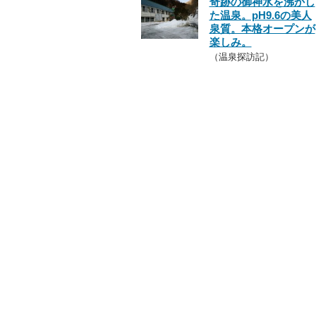
奇跡の御神水を沸かし
た温泉。pH9.6の美人
泉質。本格オープンが
楽しみ。
（温泉探訪記）