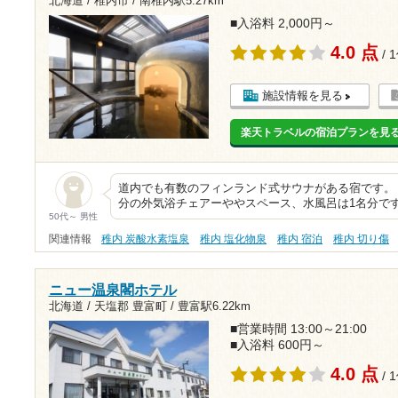
北海道 / 稚内市 /
南稚内駅5.27km
■入浴料 2,000円～
4.0 点
/ 
施設情報を見る
楽天トラベルの宿泊プランを見
道内でも有数のフィンランド式サウナがある宿です。
分の外気浴チェアーややスペース、水風呂は1名分で
50代～ 男性
関連情報
稚内 炭酸水素塩泉
稚内 塩化物泉
稚内 宿泊
稚内 切り傷
ニュー温泉閣ホテル
北海道 / 天塩郡 豊富町 /
豊富駅6.22km
■営業時間 13:00～21:00
■入浴料 600円～
4.0 点
/ 