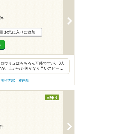
1件
>
お気に入りに追加
る
 ロウリュはもちろん可能ですが、3人
すが、上がった後かなり早いスピー…
南稚内駅
稚内駅
日帰り
>
1件