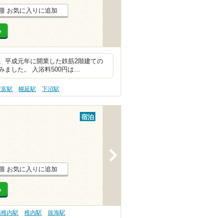
お気に入りに追加
る
、平成元年に開業した鉄筋2階建ての
ました。 入浴料500円は…
豊富駅
幌延駅
下沼駅
宿泊
>
お気に入りに追加
る
南稚内駅
稚内駅
抜海駅