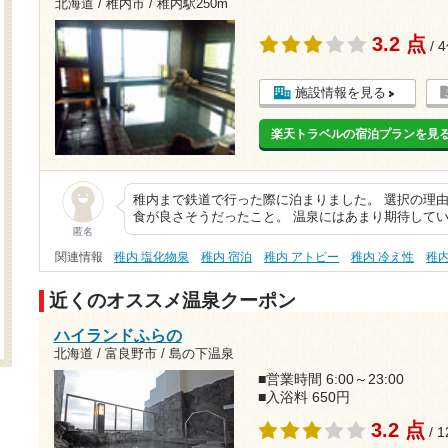
北海道 / 稚内市 /
稚内駅250m
3.2 点
/ 
施設情報を見る
楽天トラベルの宿泊プランを見
稚内まで鉄道で行った際に泊まりました。 選択の理
食が良さそうだったこと。 温泉にはあまり期待してい
匿名
関連情報
稚内 塩化物泉
稚内 宿泊
稚内 アトピー
稚内 冷え性
稚
近くのオススメ温泉クーポン
ハイランドふらの
北海道 / 富良野市 / 島の下温泉
■営業時間 6:00～23:00
■入浴料 650円
3.2 点
/ 