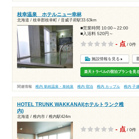
枝幸温泉 ホテルニュー幸林
北海道 / 枝幸郡枝幸町 /
音威子府駅33.63km
■営業時間 10:00～22:00
■入浴料 520円～
- 点
/ 0件
施設情報を見る
楽天トラベルの宿泊プランを見
関連情報
稚内 単純温泉・単純泉
稚内 宿泊
稚内 カップル
稚内 子
HOTEL TRUNK WAKKANAI(ホテルトランク稚
内)
北海道 / 稚内市 /
稚内駅424m
- 点
/ 0件