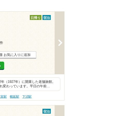
日帰り
宿泊
>
2件
お気に入りに追加
る
年（1927年）に開業した老舗旅館。
まれ変わっています。平日の午前…
豊富駅
幌延駅
下沼駅
宿泊