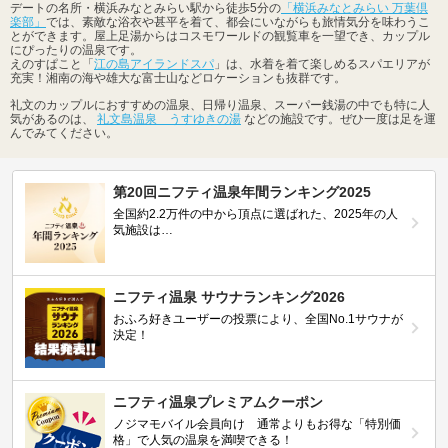
デートの名所・横浜みなとみらい駅から徒歩5分の
「横浜みなとみらい 万葉倶
楽部」
では、素敵な浴衣や甚平を着て、都会にいながらも旅情気分を味わうこ
とができます。屋上足湯からはコスモワールドの観覧車を一望でき、カップル
にぴったりの温泉です。
えのすぱこと「
江の島アイランドスパ
」は、水着を着て楽しめるスパエリアが
充実！湘南の海や雄大な富士山などロケーションも抜群です。
礼文のカップルにおすすめの温泉、日帰り温泉、スーパー銭湯の中でも特に人
気があるのは、
礼文島温泉 うすゆきの湯
などの施設です。ぜひ一度は足を運
んでみてください。
第20回ニフティ温泉年間ランキング2025
全国約2.2万件の中から頂点に選ばれた、2025年の人
気施設は…
ニフティ温泉 サウナランキング2026
おふろ好きユーザーの投票により、全国No.1サウナが
決定！
ニフティ温泉プレミアムクーポン
ノジマモバイル会員向け 通常よりもお得な「特別価
格」で人気の温泉を満喫できる！