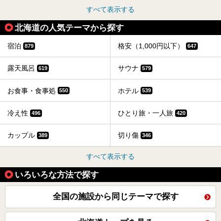
すべて表示する
北海道の人気テーマから探す
宿泊
格安（1,000円以下）
879
647
露天風呂
サウナ
619
579
お食事・食事処
ホテル
550
539
冷え性
ひとり旅・一人旅
496
420
カップル
切り傷
389
346
すべて表示する
いろいろな方法で探す
全国の施設から同じテーマで探す