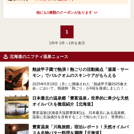
他にも1種類のクーポンがあります
1
1
件中 1件～1件を表示
北海道のニフティ温泉ニュース
熱波甲子園で熱演！熱ごりの活動拠点「湯屋・サー
モン」でバルクオムのスキンケアがもらえる
2025年5月19日（月）に開催された「熱波甲子園2025春大
会」において、熱波師「熱ごり」が4冠を達成しました！
このたび、バルクオム賞の受賞を記念して、熱ごりさんの活
動拠点である北海道の銭湯「湯屋・サーモン」にて、メンズ
日本最北の温泉郷「豊富温泉」世界的に希少な天然
スキンケアブランド バルクオムの「ONE DAY KIT」を数量
オイルバスを徹底紹介【北海道】
限定でプレゼントいたします。
老若男女問わず、多くの方にご体験いただける製品ですの
豊富温泉(北海道天塩郡豊富町)は、日本最北にある温泉郷。
で、ぜひお試しください。※6月13日配布開始、なくなり次
温泉に石油成分を含有することで知られており、世界的にも
第終了
大変希少な泉質です。また、油分が乾癬やアトピー性皮膚炎
に特効があると言われ、遠隔地ながらも全国から湯治・療養
───
豊富温泉「川島旅館」宿泊レポート！天然オイルバ
目的で多くの人々が訪れます。
提供元：株式会社バルクオム【PR】
ス＆名物バター料理を満喫【北海道】