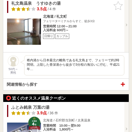
礼文島温泉 うすゆきの湯
お気に入
りに追加
3.5点
/ 4 件
北海道 / 礼文町
フェリーターミナルからすぐ、徒歩3分
営業時間 12:00～21:00
入浴料金 600円～
日帰り
カップル
稚内港から日本最北の離島である礼文島まで、フェリーで約2時
間弱。上陸した香深港から徒歩で3分程の海沿いに佇む、平成21
年…
50代～
男性
関連情報から探す
近くのオススメ温泉クーポン
ふとみ銘泉 万葉の湯
3.9点
/ 36 件
北海道 / 石狩郡当別町 / 太美温泉
営業時間 10:00～翌9:00
入浴料金 1,800円～