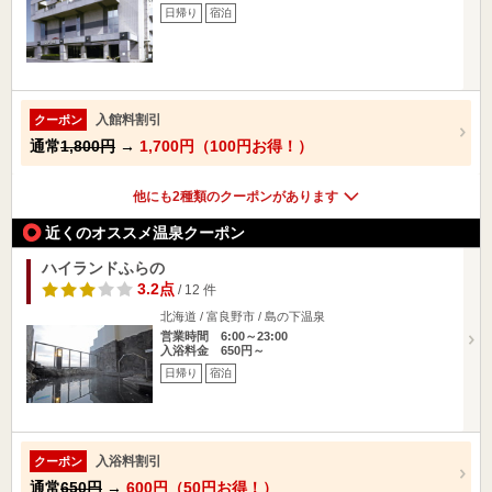
日帰り
宿泊
入館料割引
クーポン
通常
1,800円
→
1,700円（100円お得！）
他にも2種類のクーポンがあります
近くのオススメ温泉クーポン
ハイランドふらの
3.2点
/ 12 件
北海道 / 富良野市 / 島の下温泉
営業時間 6:00～23:00
入浴料金 650円～
日帰り
宿泊
入浴料割引
クーポン
通常
650円
→
600円（50円お得！）