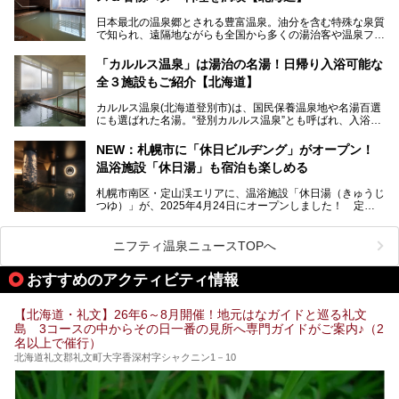
この記事は株式会社バルクオム商品のPR記事です。
今回、四半世紀以上に渡り全国の温泉を巡り続ける筆者が現
日本最北の温泉郷とされる豊富温泉。油分を含む特殊な泉質
地体験し、独自の視点で豊富温泉の“天然オイルバス”をレポ
で知られ、遠隔地ながらも全国から多くの湯治客や温泉ファ
ート。温泉地概要や日帰り入浴施設をはじめ、宿泊施設・ア
ンが訪れる地です。
クセスまで徹底紹介します！
「カルルス温泉」は湯治の名湯！日帰り入浴可能な
「川島旅館」は、豊富温泉の開湯当初から営業する老舗旅
全３施設もご紹介【北海道】
館。とりわけ温泉の良さと名物のバター料理に定評があり、
口コミの評判も非常に高い宿。今回は筆者自ら宿泊し、自慢
カルルス温泉(北海道登別市)は、国民保養温泉地や名湯百選
の温泉や料理をはじめ、パブリックスペース・客室など宿の
にも選ばれた名湯。“登別カルルス温泉”とも呼ばれ、入浴剤
全貌を徹底的にご紹介します！
としてその名を聞いたことがある方も多いでしょう。観光色
豊かな登別温泉とは対照的な存在で、今も湯治場的な要素が
NEW：札幌市に「休日ビルヂング」がオープン！
残る閑静な温泉地です。
温浴施設「休日湯」も宿泊も楽しめる
今回、四半世紀以上に渡り全国の温泉を巡り続ける筆者が現
札幌市南区・定山渓エリアに、温浴施設「休日湯（きゅうじ
地体験し、カルルス温泉をご紹介。温泉地の概要や泉質解説
つゆ）」が、2025年4月24日にオープンしました！ 定山
をはじめ、日帰り入浴可能な全３施設の紹介・周辺観光・ア
渓の新たなランドマーク「休日ビルヂング」として誕生した
クセスまで徹底紹介します！
この施設は、温泉・サウナの「休日湯」・ラウンジの「THE
LOUNGE DAYOF」・グルメ「休日洋麺店」・ホテル「エク
ニフティ温泉ニュースTOPへ
スクラメーションホテル」で構成された、まさに大人の癒し
空間。
おすすめのアクティビティ情報
今回は、そんな「休日ビルヂング」の魅力を5つのポイント
からご紹介します。
【北海道・礼文】26年6～8月開催！地元はなガイドと巡る礼文
島 3コースの中からその日一番の見所へ専門ガイドがご案内♪（2
名以上で催行）
北海道礼文郡礼文町大字香深村字シャクニン1－10