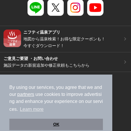
ニフティ温泉アプリ
地図から温泉検索！お得な限定クーポンも！
今すぐダウンロード！
ご意見ご要望 ・お問い合わせ
施設データの新規追加や修正依頼もこちらから
スマートフォン
/
PC
加盟店募集（資料請求）
広告出稿のご案内
By using our services, you agree that we and
our
partners
use cookies to improve advertisi
利用規約
ライフスタイルMEMBERS+規約
ng and enhance your experience on our servi
特定商取引法に基づく表記
ヘルプ
採用情報
ces.
Learn more
運営会社
個人情報保護ポリシー
©NIFTY Lifestyle Co., Ltd.
OK