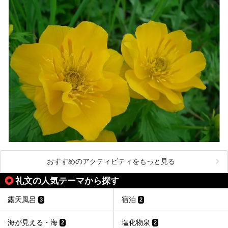
おすすめのアクティビティをもっと見る
礼文の人気テーマから探す
露天風呂
宿泊
3
2
海が見える・海
塩化物泉
2
2