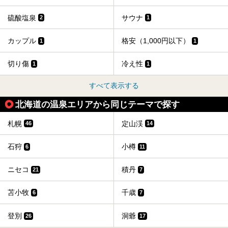
硫酸塩泉
サウナ
2
1
カップル
格安（1,000円以下）
1
1
切り傷
冷え性
1
1
すべて表示する
北海道の温泉エリアから同じテーマで探す
札幌
定山渓
46
14
石狩
小樽
6
11
ニセコ
積丹
21
7
苫小牧
千歳
6
7
登別
洞爺
26
17