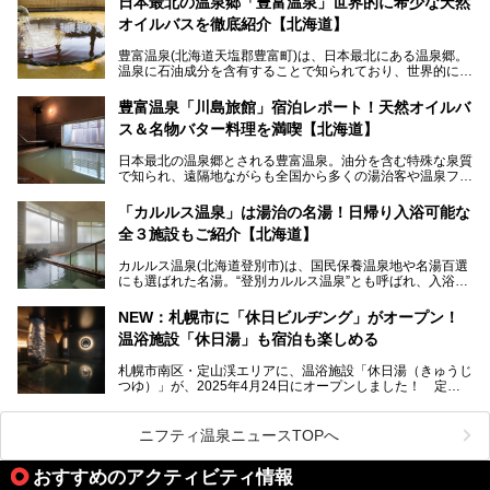
日本最北の温泉郷「豊富温泉」世界的に希少な天然
スキンケアブランド バルクオムの「ONE DAY KIT」を数量
オイルバスを徹底紹介【北海道】
限定でプレゼントいたします。
老若男女問わず、多くの方にご体験いただける製品ですの
豊富温泉(北海道天塩郡豊富町)は、日本最北にある温泉郷。
で、ぜひお試しください。※6月13日配布開始、なくなり次
温泉に石油成分を含有することで知られており、世界的にも
第終了
大変希少な泉質です。また、油分が乾癬やアトピー性皮膚炎
に特効があると言われ、遠隔地ながらも全国から湯治・療養
───
豊富温泉「川島旅館」宿泊レポート！天然オイルバ
目的で多くの人々が訪れます。
提供元：株式会社バルクオム【PR】
ス＆名物バター料理を満喫【北海道】
この記事は株式会社バルクオム商品のPR記事です。
今回、四半世紀以上に渡り全国の温泉を巡り続ける筆者が現
日本最北の温泉郷とされる豊富温泉。油分を含む特殊な泉質
地体験し、独自の視点で豊富温泉の“天然オイルバス”をレポ
で知られ、遠隔地ながらも全国から多くの湯治客や温泉ファ
ート。温泉地概要や日帰り入浴施設をはじめ、宿泊施設・ア
ンが訪れる地です。
クセスまで徹底紹介します！
「カルルス温泉」は湯治の名湯！日帰り入浴可能な
「川島旅館」は、豊富温泉の開湯当初から営業する老舗旅
全３施設もご紹介【北海道】
館。とりわけ温泉の良さと名物のバター料理に定評があり、
口コミの評判も非常に高い宿。今回は筆者自ら宿泊し、自慢
カルルス温泉(北海道登別市)は、国民保養温泉地や名湯百選
の温泉や料理をはじめ、パブリックスペース・客室など宿の
にも選ばれた名湯。“登別カルルス温泉”とも呼ばれ、入浴剤
全貌を徹底的にご紹介します！
としてその名を聞いたことがある方も多いでしょう。観光色
豊かな登別温泉とは対照的な存在で、今も湯治場的な要素が
NEW：札幌市に「休日ビルヂング」がオープン！
残る閑静な温泉地です。
温浴施設「休日湯」も宿泊も楽しめる
今回、四半世紀以上に渡り全国の温泉を巡り続ける筆者が現
札幌市南区・定山渓エリアに、温浴施設「休日湯（きゅうじ
地体験し、カルルス温泉をご紹介。温泉地の概要や泉質解説
つゆ）」が、2025年4月24日にオープンしました！ 定山
をはじめ、日帰り入浴可能な全３施設の紹介・周辺観光・ア
渓の新たなランドマーク「休日ビルヂング」として誕生した
クセスまで徹底紹介します！
この施設は、温泉・サウナの「休日湯」・ラウンジの「THE
LOUNGE DAYOF」・グルメ「休日洋麺店」・ホテル「エク
ニフティ温泉ニュースTOPへ
スクラメーションホテル」で構成された、まさに大人の癒し
空間。
おすすめのアクティビティ情報