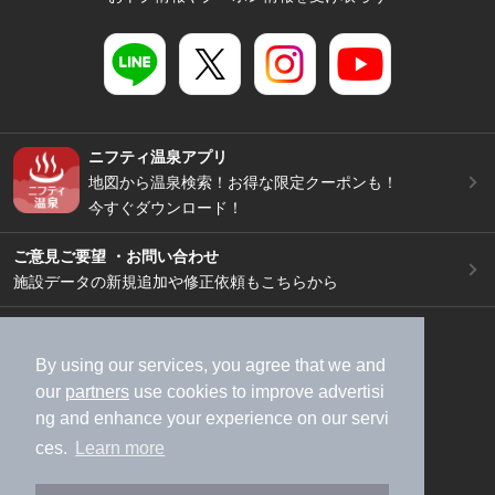
ニフティ温泉アプリ
地図から温泉検索！お得な限定クーポンも！
今すぐダウンロード！
ご意見ご要望 ・お問い合わせ
施設データの新規追加や修正依頼もこちらから
スマートフォン
/
PC
加盟店募集（資料請求）
広告出稿のご案内
By using our services, you agree that we and
our
partners
use cookies to improve advertisi
利用規約
ライフスタイルMEMBERS+規約
ng and enhance your experience on our servi
特定商取引法に基づく表記
ヘルプ
採用情報
ces.
Learn more
運営会社
個人情報保護ポリシー
©NIFTY Lifestyle Co., Ltd.