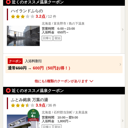
近くのオススメ温泉クーポン
ハイランドふらの
3.2点
/ 12 件
北海道 / 富良野市 / 島の下温泉
営業時間 6:00～23:00
入浴料金 650円～
日帰り
宿泊
入浴料割引
クーポン
通常
650円
→
600円（50円お得！）
他にも1種類のクーポンがあります
近くのオススメ温泉クーポン
ふとみ銘泉 万葉の湯
3.9点
/ 36 件
北海道 / 石狩郡当別町 / 太美温泉
営業時間 10:00～翌9:00
入浴料金 1,800円～
日帰り
宿泊