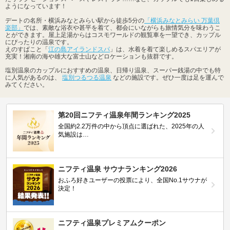
ようになっています！
デートの名所・横浜みなとみらい駅から徒歩5分の
「横浜みなとみらい 万葉倶
楽部」
では、素敵な浴衣や甚平を着て、都会にいながらも旅情気分を味わうこ
とができます。屋上足湯からはコスモワールドの観覧車を一望でき、カップル
にぴったりの温泉です。
えのすぱこと「
江の島アイランドスパ
」は、水着を着て楽しめるスパエリアが
充実！湘南の海や雄大な富士山などロケーションも抜群です。
塩別温泉のカップルにおすすめの温泉、日帰り温泉、スーパー銭湯の中でも特
に人気があるのは、
塩別つるつる温泉
などの施設です。ぜひ一度は足を運んで
みてください。
第20回ニフティ温泉年間ランキング2025
全国約2.2万件の中から頂点に選ばれた、2025年の人
気施設は…
ニフティ温泉 サウナランキング2026
おふろ好きユーザーの投票により、全国No.1サウナが
決定！
ニフティ温泉プレミアムクーポン