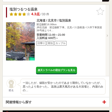
塩別つるつる温泉
お気に入
りに追加
4.3点
/ 33 件
北海道 / 北見市 / 塩別温泉
留辺蘂駅16.98km
JR石北線 留辺蘂駅下車。北見バス温根湯バス停下車国道
39号線より4…
営業時間 11:00～21:00
入浴料金 600円～
日帰り
宿泊
カップル
楽天トラベルの宿泊プランを見る
一泊したが、値段が安かったのであまり期待していなかったが、
思ったより良かった。 温泉は露天風呂がある大浴場と、内湯のみ
の…
匿名
関連情報から探す