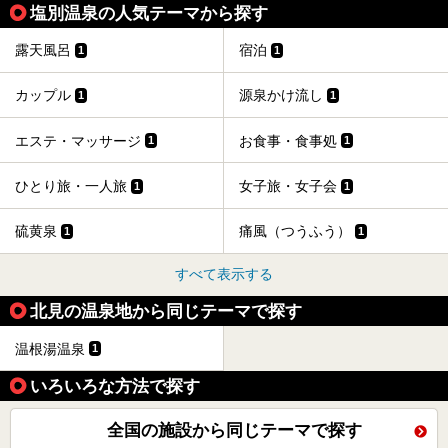
塩別温泉の人気テーマから探す
露天風呂
宿泊
1
1
カップル
源泉かけ流し
1
1
エステ・マッサージ
お食事・食事処
1
1
ひとり旅・一人旅
女子旅・女子会
1
1
硫黄泉
痛風（つうふう）
1
1
すべて表示する
北見の温泉地から同じテーマで探す
温根湯温泉
1
いろいろな方法で探す
全国の施設から同じテーマで探す