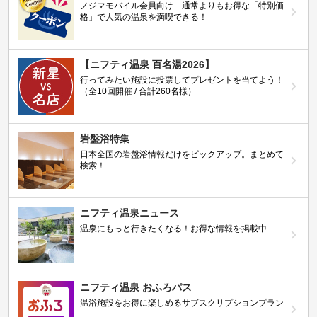
ノジマモバイル会員向け 通常よりもお得な「特別価
格」で人気の温泉を満喫できる！
【ニフティ温泉 百名湯2026】
行ってみたい施設に投票してプレゼントを当てよう！
（全10回開催 / 合計260名様）
岩盤浴特集
日本全国の岩盤浴情報だけをピックアップ。まとめて
検索！
ニフティ温泉ニュース
温泉にもっと行きたくなる！お得な情報を掲載中
ニフティ温泉 おふろパス
温浴施設をお得に楽しめるサブスクリプションプラン