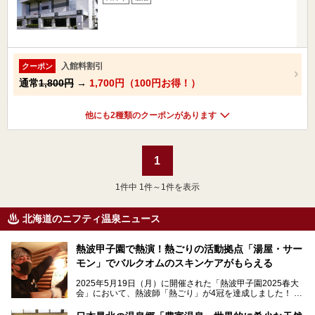
入館料割引
クーポン
通常
1,800円
→
1,700円（100円お得！）
他にも2種類のクーポンがあります
1
1
件中 1件～1件を表示
北海道のニフティ温泉ニュース
熱波甲子園で熱演！熱ごりの活動拠点「湯屋・サー
モン」でバルクオムのスキンケアがもらえる
2025年5月19日（月）に開催された「熱波甲子園2025春大
会」において、熱波師「熱ごり」が4冠を達成しました！
このたび、バルクオム賞の受賞を記念して、熱ごりさんの活
動拠点である北海道の銭湯「湯屋・サーモン」にて、メンズ