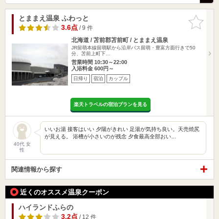
とままえ温泉 ふわっと
お気に入
りに追加
3.6点
/ 9 件
北海道 / 苫前郡苫前町 / とままえ温泉
JR留萌本線留萌駅から沿岸バス留萌・豊富方面行きで50
分、苫前上町下…
営業時間 10:30～22:00
入浴料金 600円～
日帰り
宿泊
カップル
楽天トラベルの宿泊プランを見る
いいお湯 接客はいい 夕陽がきれい 足湯が気持ち良い。天売焼尻
が見える。 浴槽が小さいのが残念 夕食最高全部おい…
40代 女
性
関連情報から探す
近くのオススメ温泉クーポン
ハイランドふらの
3.2点
/ 12 件