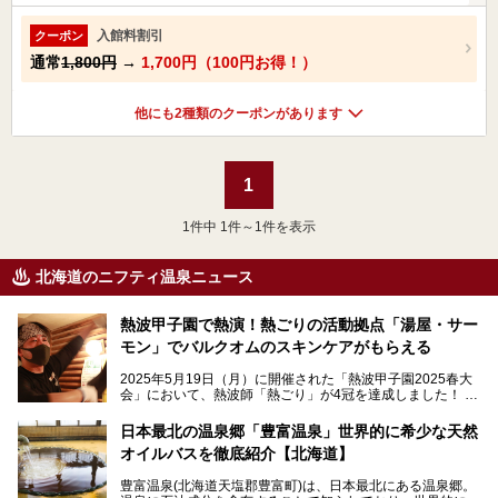
入館料割引
クーポン
通常
1,800円
→
1,700円（100円お得！）
他にも2種類のクーポンがあります
1
1
件中 1件～1件を表示
北海道のニフティ温泉ニュース
熱波甲子園で熱演！熱ごりの活動拠点「湯屋・サー
モン」でバルクオムのスキンケアがもらえる
2025年5月19日（月）に開催された「熱波甲子園2025春大
会」において、熱波師「熱ごり」が4冠を達成しました！
このたび、バルクオム賞の受賞を記念して、熱ごりさんの活
動拠点である北海道の銭湯「湯屋・サーモン」にて、メンズ
日本最北の温泉郷「豊富温泉」世界的に希少な天然
スキンケアブランド バルクオムの「ONE DAY KIT」を数量
オイルバスを徹底紹介【北海道】
限定でプレゼントいたします。
老若男女問わず、多くの方にご体験いただける製品ですの
豊富温泉(北海道天塩郡豊富町)は、日本最北にある温泉郷。
で、ぜひお試しください。※6月13日配布開始、なくなり次