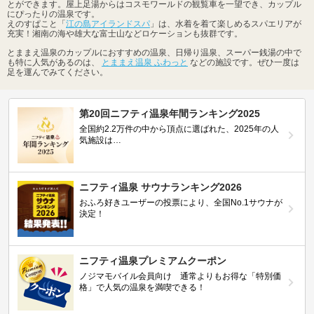
とができます。屋上足湯からはコスモワールドの観覧車を一望でき、カップル
にぴったりの温泉です。
えのすぱこと「
江の島アイランドスパ
」は、水着を着て楽しめるスパエリアが
充実！湘南の海や雄大な富士山などロケーションも抜群です。
とままえ温泉のカップルにおすすめの温泉、日帰り温泉、スーパー銭湯の中で
も特に人気があるのは、
とままえ温泉 ふわっと
などの施設です。ぜひ一度は
足を運んでみてください。
第20回ニフティ温泉年間ランキング2025
全国約2.2万件の中から頂点に選ばれた、2025年の人
気施設は…
ニフティ温泉 サウナランキング2026
おふろ好きユーザーの投票により、全国No.1サウナが
決定！
ニフティ温泉プレミアムクーポン
ノジマモバイル会員向け 通常よりもお得な「特別価
格」で人気の温泉を満喫できる！