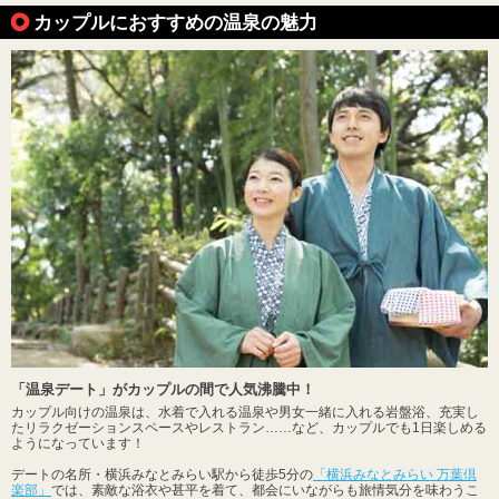
カップルにおすすめの温泉の魅力
「温泉デート」がカップルの間で人気沸騰中！
カップル向けの温泉は、水着で入れる温泉や男女一緒に入れる岩盤浴、充実し
たリラクゼーションスペースやレストラン……など、カップルでも1日楽しめる
ようになっています！
デートの名所・横浜みなとみらい駅から徒歩5分の
「横浜みなとみらい 万葉倶
楽部」
では、素敵な浴衣や甚平を着て、都会にいながらも旅情気分を味わうこ