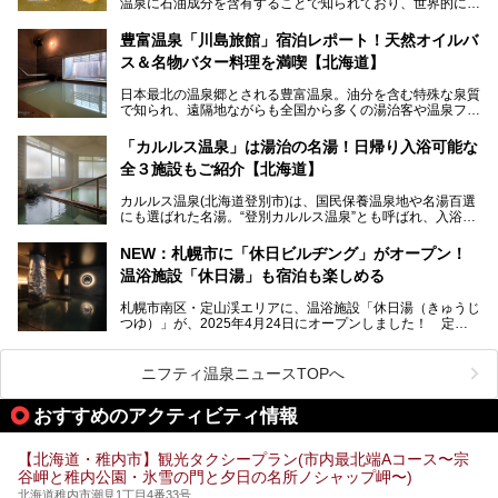
温泉に石油成分を含有することで知られており、世界的にも
第終了
大変希少な泉質です。また、油分が乾癬やアトピー性皮膚炎
に特効があると言われ、遠隔地ながらも全国から湯治・療養
───
豊富温泉「川島旅館」宿泊レポート！天然オイルバ
目的で多くの人々が訪れます。
提供元：株式会社バルクオム【PR】
ス＆名物バター料理を満喫【北海道】
この記事は株式会社バルクオム商品のPR記事です。
今回、四半世紀以上に渡り全国の温泉を巡り続ける筆者が現
日本最北の温泉郷とされる豊富温泉。油分を含む特殊な泉質
地体験し、独自の視点で豊富温泉の“天然オイルバス”をレポ
で知られ、遠隔地ながらも全国から多くの湯治客や温泉ファ
ート。温泉地概要や日帰り入浴施設をはじめ、宿泊施設・ア
ンが訪れる地です。
クセスまで徹底紹介します！
「カルルス温泉」は湯治の名湯！日帰り入浴可能な
「川島旅館」は、豊富温泉の開湯当初から営業する老舗旅
全３施設もご紹介【北海道】
館。とりわけ温泉の良さと名物のバター料理に定評があり、
口コミの評判も非常に高い宿。今回は筆者自ら宿泊し、自慢
カルルス温泉(北海道登別市)は、国民保養温泉地や名湯百選
の温泉や料理をはじめ、パブリックスペース・客室など宿の
にも選ばれた名湯。“登別カルルス温泉”とも呼ばれ、入浴剤
全貌を徹底的にご紹介します！
としてその名を聞いたことがある方も多いでしょう。観光色
豊かな登別温泉とは対照的な存在で、今も湯治場的な要素が
NEW：札幌市に「休日ビルヂング」がオープン！
残る閑静な温泉地です。
温浴施設「休日湯」も宿泊も楽しめる
今回、四半世紀以上に渡り全国の温泉を巡り続ける筆者が現
札幌市南区・定山渓エリアに、温浴施設「休日湯（きゅうじ
地体験し、カルルス温泉をご紹介。温泉地の概要や泉質解説
つゆ）」が、2025年4月24日にオープンしました！ 定山
をはじめ、日帰り入浴可能な全３施設の紹介・周辺観光・ア
渓の新たなランドマーク「休日ビルヂング」として誕生した
クセスまで徹底紹介します！
この施設は、温泉・サウナの「休日湯」・ラウンジの「THE
LOUNGE DAYOF」・グルメ「休日洋麺店」・ホテル「エク
ニフティ温泉ニュースTOPへ
スクラメーションホテル」で構成された、まさに大人の癒し
空間。
おすすめのアクティビティ情報
今回は、そんな「休日ビルヂング」の魅力を5つのポイント
からご紹介します。
【北海道・稚内市】観光タクシープラン(市内最北端Aコース〜宗
谷岬と稚内公園・氷雪の門と夕日の名所ノシャップ岬〜)
北海道稚内市潮見1丁目4番33号