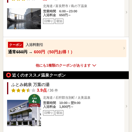
北海道 / 富良野市 / 島の下温泉
営業時間 6:00～23:00
入浴料金 650円～
日帰り
宿泊
入浴料割引
クーポン
通常
650円
→
600円（50円お得！）
他にも1種類のクーポンがあります
近くのオススメ温泉クーポン
ふとみ銘泉 万葉の湯
3.9点
/ 36 件
北海道 / 石狩郡当別町 / 太美温泉
営業時間 10:00～翌9:00
入浴料金 1,800円～
日帰り
宿泊