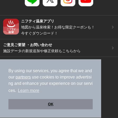
ニフティ温泉アプリ
地図から温泉検索！お得な限定クーポンも！
今すぐダウンロード！
ご意見ご要望 ・お問い合わせ
施設データの新規追加や修正依頼もこちらから
スマートフォン
/
PC
加盟店募集（資料請求）
広告出稿のご案内
By using our services, you agree that we and
our
partners
use cookies to improve advertisi
利用規約
ライフスタイルMEMBERS+規約
ng and enhance your experience on our servi
特定商取引法に基づく表記
ヘルプ
採用情報
ces.
Learn more
運営会社
個人情報保護ポリシー
©NIFTY Lifestyle Co., Ltd.
OK