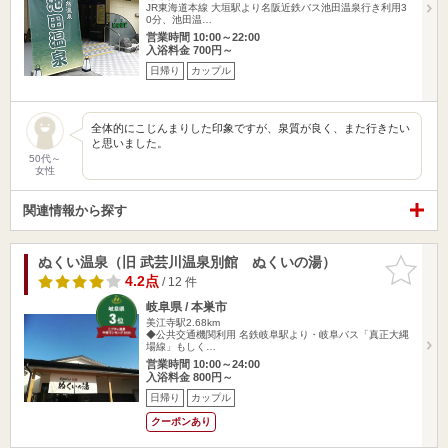
JR東海道本線 大垣駅より名阪近鉄バス池田温泉行き利用3
0分、池田温…
営業時間 10:00～22:00
入浴料金 700円～
日帰り
カップル
全体的にこじんまりした印象ですが、泉質が良く、また行きたい
と思いました。
50代～
女性
関連情報から探す
ぬくい温泉（旧 武芸川温泉別館 ぬくいの湯）
お気に入
りに追加
4.2点
/ 12 件
岐阜県 / 本巣市
美江寺駅2.68km
◆公共交通機関利用 名鉄岐阜駅より・岐阜バス「真正大縄
場線」もしく…
営業時間 10:00～24:00
入浴料金 800円～
日帰り
カップル
クーポンあり