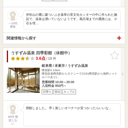
伊吹山の麓に建ついぶき薬草の里文化センターの中に作られた施
設で、温泉は湧いていないようです。風呂場までの通路には、小
石を埋…
～10代
男性
関連情報から探す
うすずみ温泉 四季彩館（休館中）
お気に入
りに追加
3.6点
/ 18 件
岐阜県 / 本巣市 / うすずみ温泉
樽見駅4.10km
樽見鉄道樽見駅からタクシーで10分(樽見駅から無料シャト
ルバスあり)…
営業時間 10:00～20:00
入浴料金 850円～
日帰り
宿泊
カップル
閉館しました。 早く新しいオーナーが見つかったらいいな…
40代 指
定しな
い