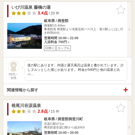
いび川温泉 藤橋の湯
お気に入
りに追加
3.4点
/ 20 件
岐阜県 / 揖斐郡
揖斐駅15.40km
養老鉄道 揖斐駅より名阪近鉄バス川上・道の駅ふじはし行
き利用40分、…
営業時間 10:00～21:00
入浴料金 700円～
日帰り
カップル
道の駅にあります。内湯と露天風呂は温泉と書かれています。少
しヌルッとした感じがあります。 料金が540円と他の温泉と比
べ…
50代～
女性
関連情報から探す
根尾川谷汲温泉
お気に入
りに追加
2.8点
/ 15 件
岐阜県 / 揖斐郡揖斐川町
谷汲口駅471m
樽見鉄道谷汲口駅から徒歩8分
営業時間 10:00～20:00