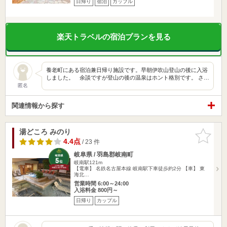
日帰り
宿泊
カップル
楽天トラベルの宿泊プランを見る
養老町にある宿泊兼日帰り施設です。早朝伊吹山登山の後に入浴
しました。 余談ですが登山の後の温泉はホント格別です。 さ…
匿名
関連情報から探す
湯どころ みのり
お気に入
りに追加
4.4点
/ 23 件
岐阜県 / 羽島郡岐南町
岐南駅121m
【電車】 名鉄名古屋本線 岐南駅下車徒歩約2分 【車】 東
海北…
営業時間 6:00～24:00
入浴料金 800円～
日帰り
カップル