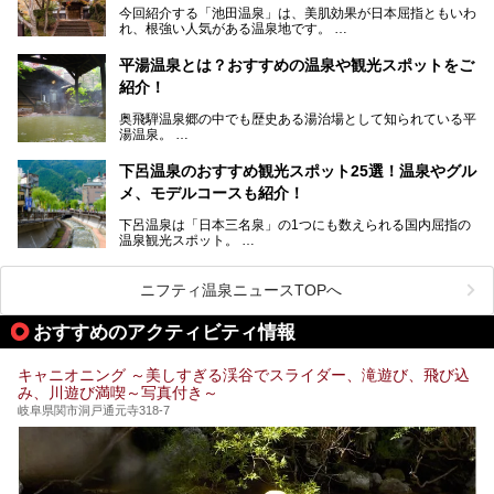
今回紹介する「池田温泉」は、美肌効果が日本屈指ともいわ
風呂を5ヶ所ご紹介したいと思います。いずれも素晴らしい
れ、根強い人気がある温泉地です。
温泉ですよ！
岐阜県にあり、名古屋からは日帰りで、東京や大阪からなら
温泉旅として利用することができます。
平湯温泉とは？おすすめの温泉や観光スポットをご
紹介！
池田温泉には道の駅があるなど、温泉、観光、買い物と、さ
まざまな楽しみ方が可能です。
奥飛騨温泉郷の中でも歴史ある湯治場として知られている平
そんな池田温泉の魅力を詳しく紹介していきます！
湯温泉。
岐阜県と長野県を結ぶ安房トンネルの開通以来、東京方面か
らの利用客も増え、ますます賑わいを見せています。そこで
下呂温泉のおすすめ観光スポット25選！温泉やグル
今回は、平湯温泉の観光スポットとおすすめの温泉施設を紹
メ、モデルコースも紹介！
介します。気になる温泉をぜひチェックしてみてください。
下呂温泉は「日本三名泉」の1つにも数えられる国内屈指の
温泉観光スポット。
訪れる際には美肌で知られるお湯とあわせて、当地ならでは
のグルメを楽しんだり、周辺にある名所にも足を伸ばしたり
したいもの。
ニフティ温泉ニュースTOPへ
本記事では、下呂温泉エリアにあるおすすめの観光スポット
おすすめのアクティビティ情報
をご紹介するとともに散策する際のモデルコースもご提案。
下呂温泉観光をたっぷりとガイドします！
キャニオニング ～美しすぎる渓谷でスライダー、滝遊び、飛び込
み、川遊び満喫～写真付き～
岐阜県関市洞戸通元寺318-7