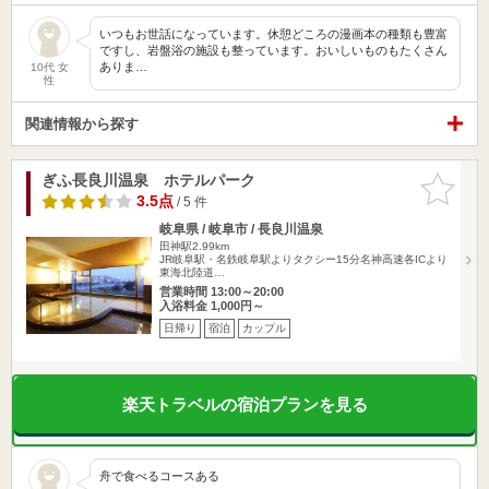
いつもお世話になっています。休憩どころの漫画本の種類も豊富
ですし、岩盤浴の施設も整っています。おいしいものもたくさん
ありま…
10代 女
性
関連情報から探す
ぎふ長良川温泉 ホテルパーク
お気に入
りに追加
3.5点
/ 5 件
岐阜県 / 岐阜市 / 長良川温泉
田神駅2.99km
JR岐阜駅・名鉄岐阜駅よりタクシー15分名神高速各ICより
東海北陸道…
営業時間 13:00～20:00
入浴料金 1,000円～
日帰り
宿泊
カップル
楽天トラベルの宿泊プランを見る
舟で食べるコースある