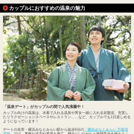
カップルにおすすめの温泉の魅力
「温泉デート」がカップルの間で人気沸騰中！
カップル向けの温泉は、水着で入れる温泉や男女一緒に入れる岩盤浴、充実し
たリラクゼーションスペースやレストラン……など、カップルでも1日楽しめる
ようになっています！
デートの名所・横浜みなとみらい駅から徒歩5分の
「横浜みなとみらい 万葉倶
楽部」
では、素敵な浴衣や甚平を着て、都会にいながらも旅情気分を味わうこ