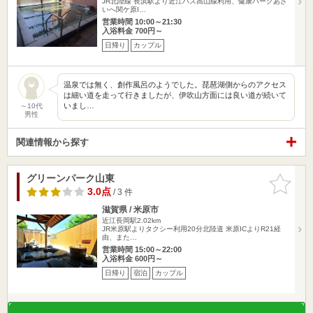
JR北陸線 長浜駅より近江バス高山線利用、健康パークあざ
いへ関ケ原I…
営業時間 10:00～21:30
入浴料金 700円～
日帰り
カップル
温泉では無く、創作風呂のようでした。琵琶湖側からのアクセス
は細い道を走って行きましたが、伊吹山方面には良い道が続いて
いまし…
～10代
男性
関連情報から探す
グリーンパーク山東
お気に入
りに追加
3.0点
/ 3 件
滋賀県 / 米原市
近江長岡駅2.02km
JR米原駅よりタクシー利用20分北陸道 米原ICよりR21経
由、また…
営業時間 15:00～22:00
入浴料金 600円～
日帰り
宿泊
カップル