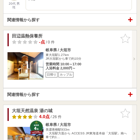
20代 男
性
関連情報から探す
田辺温熱保養所
お気に入
りに追加
-点
/ 0 件
岐阜県 / 大垣市
東大垣駅1.27km
JR大垣駅から車で約10分
営業時間 10:00～17:00
入浴料金 2,000円～
日帰り
カップル
関連情報から探す
大垣天然温泉 湯の城
お気に入
りに追加
4.0点
/ 26 件
岐阜県 / 大垣市
美濃青柳駅933m
・大垣駅方面から ACCESS JR東海道本線「大垣駅」南へ
車で約1…