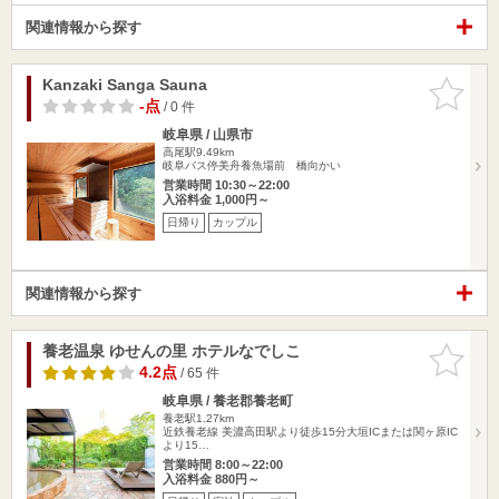
関連情報から探す
Kanzaki Sanga Sauna
お気に入
りに追加
-点
/ 0 件
岐阜県 / 山県市
高尾駅9.49km
岐阜バス停美舟養魚場前 橋向かい
営業時間 10:30～22:00
入浴料金 1,000円～
日帰り
カップル
関連情報から探す
養老温泉 ゆせんの里 ホテルなでしこ
お気に入
りに追加
4.2点
/ 65 件
岐阜県 / 養老郡養老町
養老駅1.27km
近鉄養老線 美濃高田駅より徒歩15分大垣ICまたは関ヶ原IC
より15…
営業時間 8:00～22:00
入浴料金 880円～