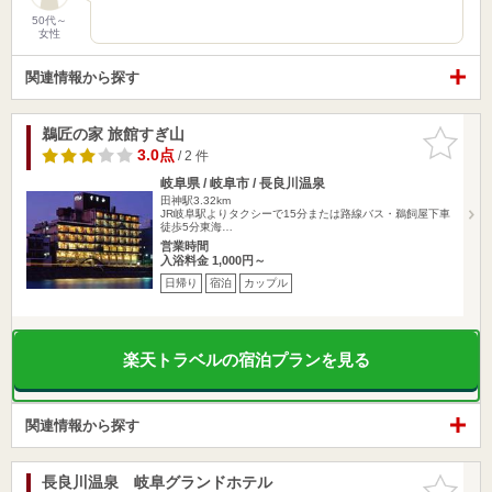
50代～
女性
関連情報から探す
鵜匠の家 旅館すぎ山
お気に入
りに追加
3.0点
/ 2 件
岐阜県 / 岐阜市 / 長良川温泉
田神駅3.32km
JR岐阜駅よりタクシーで15分または路線バス・鵜飼屋下車
徒歩5分東海…
営業時間
入浴料金 1,000円～
日帰り
宿泊
カップル
楽天トラベルの宿泊プランを見る
関連情報から探す
長良川温泉 岐阜グランドホテル
お気に入