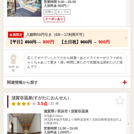
営業時間 9:00～25:00
入浴料金 850円～
日帰り
カップル
クーポンあり
入館料50円引き（8/8～17利用不可）
会員限定
【平日】
850円
→
800円
【土日祝】
950円
→
900円
広くてオープンしたてだから綺麗！あとドライヤーがリファめち
ゃくちゃあって驚き！遅い時間に来たので岩盤浴は諦めたけど混
んでて…
30代 女
性
関連情報から探す
須賀谷温泉(すがたにおんせん）
お気に入
りに追加
3.5点
/ 37 件
滋賀県 / 長浜市 / 須賀谷温泉
河毛駅3.00km
JR北陸本線河毛駅より無料送迎有り北陸自動車道長浜ICよ
り国道365…
営業時間 11:00～15:00
入浴料金 1,000円～