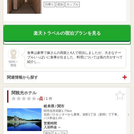
日帰り
宿泊
カップル
楽天トラベルの宿泊プランを見る
食事は豪華で嫁さんの両親と4人で宿泊しましたが、大きなテー
ブルいっぱいに食事が出ました、料理については係の方がすべて
紹介し…
50代～
男性
関連情報から探す
関観光ホテル
お気に入
りに追加
-点
/ 1 件
岐阜県 / 関市
関市役所前駅1.75km
名鉄バスセンターから乗車。栄町1丁目（新関）で下車。
バス料金1,00…
営業時間
入浴料金 ～
宿泊
カップル