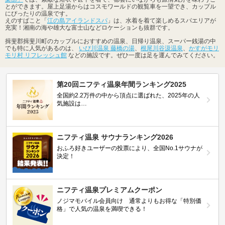
とができます。屋上足湯からはコスモワールドの観覧車を一望でき、カップル
にぴったりの温泉です。
えのすぱこと「
江の島アイランドスパ
」は、水着を着て楽しめるスパエリアが
充実！湘南の海や雄大な富士山などロケーションも抜群です。
揖斐郡揖斐川町のカップルにおすすめの温泉、日帰り温泉、スーパー銭湯の中
でも特に人気があるのは、
いび川温泉 藤橋の湯
、
根尾川谷汲温泉
、
かすがモリ
モリ村 リフレッシュ館
などの施設です。ぜひ一度は足を運んでみてください。
第20回ニフティ温泉年間ランキング2025
全国約2.2万件の中から頂点に選ばれた、2025年の人
気施設は…
ニフティ温泉 サウナランキング2026
おふろ好きユーザーの投票により、全国No.1サウナが
決定！
ニフティ温泉プレミアムクーポン
ノジマモバイル会員向け 通常よりもお得な「特別価
格」で人気の温泉を満喫できる！