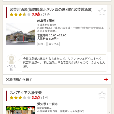
武芸川温泉(旧関観光ホテル 西の屋別館 武芸川温泉)
お気に入
りに追加
3.9点
/ 57 件
岐阜県 / 関市
美濃市駅6.50km
名鉄岐阜駅より岐阜バス美濃・中濃総合庁舎行きで60分阜
市内より主要地…
営業時間 10:00～23:00
入浴料金 800円～
日帰り
カップル
今日は急遽お休みがもらえたので、リフレッシュデイにすべく、
武芸川温泉へ。 私は温泉よりも岩盤浴が好きなので、ささっと入
浴し…
40代 女
性
関連情報から探す
スパアクアス湯友楽
お気に入
りに追加
3.3点
/ 3 件
愛知県 / 一宮市
開明駅481m
名古屋鉄道尾西線「開明駅」から徒歩5分