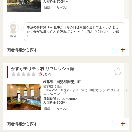
入浴料金 700円～
日帰り
カップル
谷汲の参拝帰りや 仕事が休みの日は家族を連れてよくいきまし
た！母が温泉大好きで 連れてくと とても喜んでくれます！ご飯
1…
匿名
関連情報から探す
かすがモリモリ村 リフレッシュ館
お気に入
りに追加
-点
/ 0 件
岐阜県 / 揖斐郡揖斐川町
揖斐駅7.64km
・養老鉄道「揖斐駅」より、揖斐川町はなももバスまたは
ふれあいバスで「…
営業時間 10:00～20:00
入浴料金 600円～
日帰り
カップル
関連情報から探す