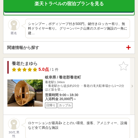
楽天トラベルの宿泊プランを見る
シャンプー，ボディソープ付き500円。鍵付きロッカー有り、無
料ドライヤー有り。 グリーンパーク山東のスポーツ施設の一角に
建…
匿名
関連情報から探す
養老たまゆら
お気に入
りに追加
5.0点
/ 1 件
岐阜県 / 養老郡養老町
養老駅1.34km
・養老駅から徒歩約20分 ・養老の滝大駐車場から1〜2分
ほど坂を登…
営業時間 9:00～18:30
入浴料金 20,000円～
日帰り
カップル
ロケーションが最高👍 ととのい環境、接客、アメニティー、設備
など全て満点な施設
30代 男
性