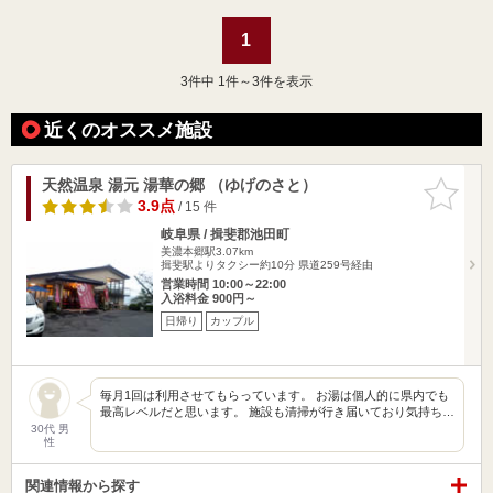
1
3
件中 1件～3件を表示
近くのオススメ施設
天然温泉 湯元 湯華の郷 （ゆげのさと）
お気に入
りに追加
3.9点
/ 15 件
岐阜県 / 揖斐郡池田町
美濃本郷駅3.07km
揖斐駅よりタクシー約10分 県道259号経由
営業時間 10:00～22:00
入浴料金 900円～
日帰り
カップル
毎月1回は利用させてもらっています。 お湯は個人的に県内でも
最高レベルだと思います。 施設も清掃が行き届いており気持ち…
30代 男
性
関連情報から探す