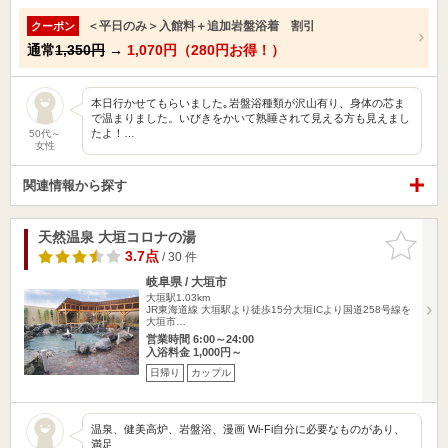
＜平日のみ＞入館料＋追加岩盤浴着 割引
クーポン
通常
1,350円
→
1,070円（280円お得！）
本日行かせてもらいました｡岩盤浴種類が沢山有り、身体の芯ま
で温まりました。いびきをかいて熟睡されて見える方も見えまし
たよ！…
50代～
女性
関連情報から探す
天然温泉 大垣コロナの湯
お気に入
りに追加
3.7点
/ 30 件
岐阜県 / 大垣市
大垣駅1.03km
JR東海道線 大垣駅より徒歩15分大垣ICより国道258号線を
大垣市…
営業時間 6:00～24:00
入浴料金 1,000円～
日帰り
カップル
温泉、健美高炉、岩盤浴、漫画 Wi-Fi自分に必要なものがあり、
満足