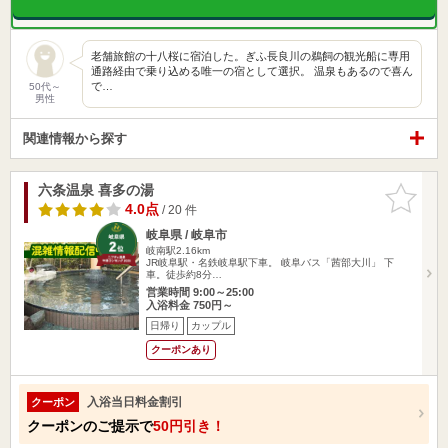
老舗旅館の十八桜に宿泊した。ぎふ長良川の鵜飼の観光船に専用
通路経由で乗り込める唯一の宿として選択。 温泉もあるので喜ん
で…
50代～
男性
関連情報から探す
六条温泉 喜多の湯
お気に入
りに追加
4.0点
/ 20 件
岐阜県 / 岐阜市
岐南駅2.16km
JR岐阜駅・名鉄岐阜駅下車。 岐阜バス「茜部大川」 下
車。徒歩約8分…
営業時間 9:00～25:00
入浴料金 750円～
日帰り
カップル
クーポンあり
入浴当日料金割引
クーポン
クーポンのご提示で
50円引き！