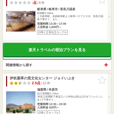
りに追加
-点
/ 0 件
岐阜県 / 岐阜市 / 長良川温泉
田神駅3.56km
ＪＲ岐阜駅、名鉄岐阜駅より岐阜バスで２０分、長良川温
泉下車すぐ。また…
営業時間 13:30～17:00
入浴料金 1,000円～
日帰り
宿泊
カップル
楽天トラベルの宿泊プランを見る
関連情報から探す
伊吹薬草の里文化センター ジョイいぶき
お気に入
りに追加
2.5点
/ 12 件
滋賀県 / 米原市
近江長岡駅2.70km
JR近江長岡駅下車近江バス伊吹山登山口行き｢ジョイいぶ
き｣で下車すぐ…
営業時間 12:30～19:30
入浴料金 620円～
日帰り
カップル