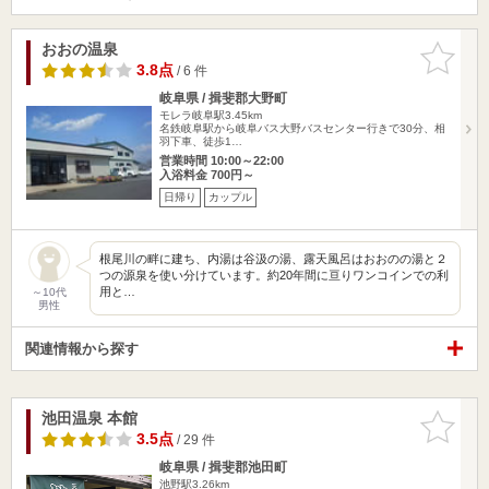
おおの温泉
お気に入
りに追加
3.8点
/ 6 件
岐阜県 / 揖斐郡大野町
モレラ岐阜駅3.45km
名鉄岐阜駅から岐阜バス大野バスセンター行きで30分、相
羽下車、徒歩1…
営業時間 10:00～22:00
入浴料金 700円～
日帰り
カップル
根尾川の畔に建ち、内湯は谷汲の湯、露天風呂はおおのの湯と２
つの源泉を使い分けています。約20年間に亘りワンコインでの利
用と…
～10代
男性
関連情報から探す
池田温泉 本館
お気に入
りに追加
3.5点
/ 29 件
岐阜県 / 揖斐郡池田町
池野駅3.26km