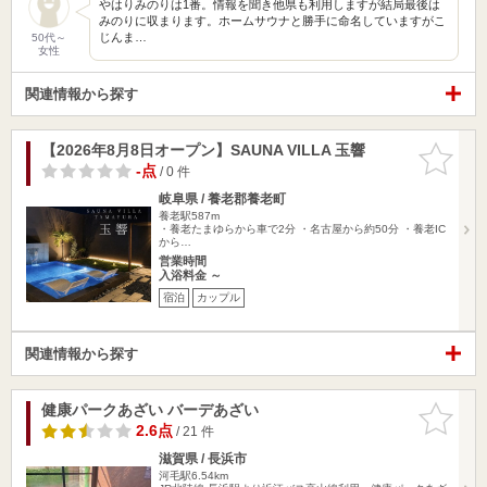
やはりみのりは1番。情報を聞き他県も利用しますが結局最後は
みのりに収まります。ホームサウナと勝手に命名していますがこ
じんま…
50代～
女性
関連情報から探す
【2026年8月8日オープン】SAUNA VILLA 玉響
お気に入
りに追加
-点
/ 0 件
岐阜県 / 養老郡養老町
養老駅587m
・養老たまゆらから車で2分 ・名古屋から約50分 ・養老IC
から…
営業時間
入浴料金 ～
宿泊
カップル
関連情報から探す
健康パークあざい バーデあざい
お気に入
りに追加
2.6点
/ 21 件
滋賀県 / 長浜市
河毛駅6.54km