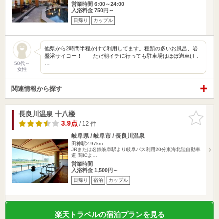
営業時間 6:00～24:00
入浴料金 750円～
日帰り
カップル
他県から2時間半程かけて利用してます。種類の多いお風呂、岩
盤浴サイコー！ ただ朝イチに行っても駐車場はほぼ満車(T .
…
50代～
女性
関連情報から探す
長良川温泉 十八楼
お気に入
りに追加
3.9点
/ 12 件
岐阜県 / 岐阜市 / 長良川温泉
田神駅2.97km
JRまたは名鉄岐阜駅より岐阜バス利用20分東海北陸自動車
道 関ICよ…
営業時間
入浴料金 1,500円～
日帰り
宿泊
カップル
楽天トラベルの宿泊プランを見る