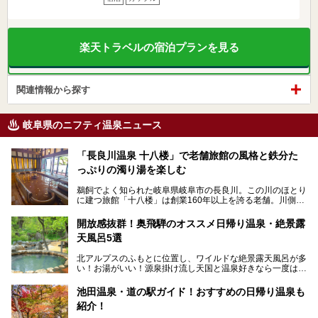
楽天トラベルの宿泊プランを見る
関連情報から探す
岐阜県のニフティ温泉ニュース
「長良川温泉 十八楼」で老舗旅館の風格と鉄分た
っぷりの濁り湯を楽しむ
鵜飼でよく知られた岐阜県岐阜市の長良川。この川のほとり
に建つ旅館「十八楼」は創業160年以上を誇る老舗。川側の
客室からは長良川を一望、温泉はインパクトのある赤褐色の
濁り湯で、地産地消にこだわった食事も定評があります。
開放感抜群！奥飛騨のオススメ日帰り温泉・絶景露
天風呂5選
そして大浴場は日帰り入浴もできるんですよ。泊まりでも日
帰りでも楽しめる「十八楼」を、周辺の川原町の町並みや、
北アルプスのふもとに位置し、ワイルドな絶景露天風呂が多
岐阜の手仕事に触れる旅とともに楽しんでみてはいかがでし
い！お湯がいい！源泉掛け流し天国と温泉好きなら一度は行
ょう！
きたいと思う岐阜県の奥飛騨温泉郷。
───
池田温泉・道の駅ガイド！おすすめの日帰り温泉も
「平湯温泉」「福地温泉」「新平湯温泉」「栃尾温泉」「新
提供元：岐阜県【PR】
紹介！
穂高温泉」と5つの温泉地を総称して奥飛騨温泉郷と呼びま
この記事は岐阜県のPR記事です。
すが、この中でも気軽に日帰りで楽しめる開放感抜群の露天