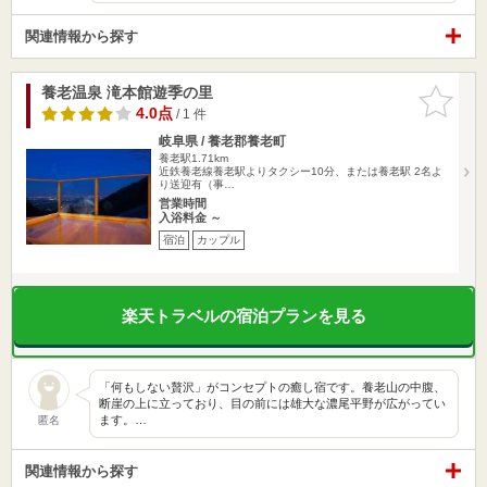
関連情報から探す
養老温泉 滝本館遊季の里
お気に入
りに追加
4.0点
/ 1 件
岐阜県 / 養老郡養老町
養老駅1.71km
近鉄養老線養老駅よりタクシー10分、または養老駅 2名よ
り送迎有（事…
営業時間
入浴料金 ～
宿泊
カップル
楽天トラベルの宿泊プランを見る
「何もしない贅沢」がコンセプトの癒し宿です。養老山の中腹、
断崖の上に立っており、目の前には雄大な濃尾平野が広がってい
ます。…
匿名
関連情報から探す