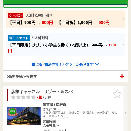
入浴料100円引き
クーポン
【平日】
900円
→
800円
【土日祝】
1,000円
→
900円
入浴料割引
電子チケット
【平日限定】大人（小学生を除く12歳以上）
900円
→
800
円
他にも3種類の電子チケットがあります
関連情報から探す
彦根キャッスル リゾート＆スパ
お気に入
りに追加
-点
/ 0 件
滋賀県 / 彦根市
彦根駅599m
ＪＲ彦根駅西口より徒歩8分 彦根駅より無料送迎あり１
４：００～２０：…
営業時間
入浴料金 ～