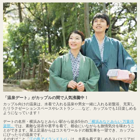
「温泉デート」がカップルの間で人気沸騰中！
カップル向けの温泉は、水着で入れる温泉や男女一緒に入れる岩盤浴、充実し
たリラクゼーションスペースやレストラン……など、カップルでも1日楽しめる
ようになっています！
デートの名所・横浜みなとみらい駅から徒歩5分の
「横浜みなとみらい 万葉倶
楽部」
では、素敵な浴衣や甚平を着て、都会にいながらも旅情気分を味わうこ
とができます。屋上足湯からはコスモワールドの観覧車を一望でき、カップル
にぴったりの温泉です。
えのすぱこと「
江の島アイランドスパ
」は、水着を着て楽しめるスパエリアが