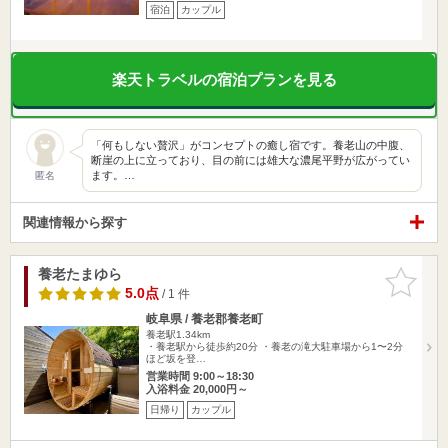
宿泊
カップル
楽天トラベルの宿泊プランを見る
「何もしない贅沢」がコンセプトの癒し宿です。養老山の中腹、
断崖の上に立っており、目の前には雄大な濃尾平野が広がってい
ます。…
匿名
関連情報から探す
養老たまゆら
お気に入
りに追加
5.0点
/ 1 件
岐阜県 / 養老郡養老町
養老駅1.34km
・養老駅から徒歩約20分 ・養老の滝大駐車場から1〜2分
ほど坂を登…
営業時間 9:00～18:30
入浴料金 20,000円～
日帰り
カップル