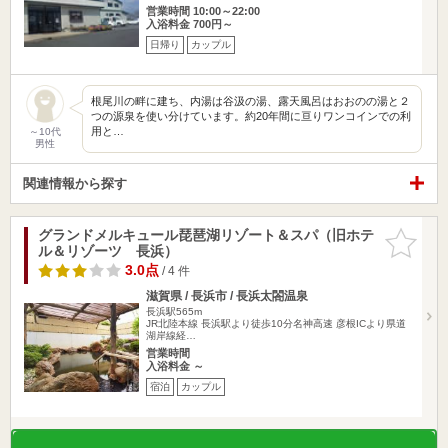
営業時間 10:00～22:00
入浴料金 700円～
日帰り
カップル
根尾川の畔に建ち、内湯は谷汲の湯、露天風呂はおおのの湯と２
つの源泉を使い分けています。約20年間に亘りワンコインでの利
用と…
～10代
男性
関連情報から探す
グランドメルキュール琵琶湖リゾート＆スパ（旧ホテ
お気に入
ル＆リゾーツ 長浜）
りに追加
3.0点
/ 4 件
滋賀県 / 長浜市 / 長浜太閤温泉
長浜駅565m
JR北陸本線 長浜駅より徒歩10分名神高速 彦根ICより県道
湖岸線経…
営業時間
入浴料金 ～
宿泊
カップル