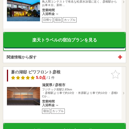
鳥人間コンテストで有名な松原水泳場に近く、彦根駅から
お車８分。新幹…
営業時間
入浴料金 ～
日帰り
宿泊
カップル
楽天トラベルの宿泊プランを見る
関連情報から探す
蒼の湖邸 ビワフロント彦根
お気に入
りに追加
5.0点
/ 1 件
滋賀県 / 彦根市
フジテック前駅2.85km
・彦根駅より車で約10分 ・米原駅より車で約10分 ・彦根I
Cか…
営業時間
入浴料金 ～
宿泊
カップル