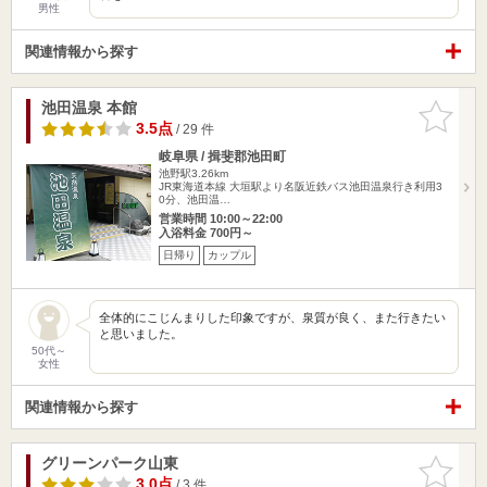
男性
関連情報から探す
池田温泉 本館
お気に入
りに追加
3.5点
/ 29 件
岐阜県 / 揖斐郡池田町
池野駅3.26km
JR東海道本線 大垣駅より名阪近鉄バス池田温泉行き利用3
0分、池田温…
営業時間 10:00～22:00
入浴料金 700円～
日帰り
カップル
全体的にこじんまりした印象ですが、泉質が良く、また行きたい
と思いました。
50代～
女性
関連情報から探す
グリーンパーク山東
お気に入
りに追加
3.0点
/ 3 件