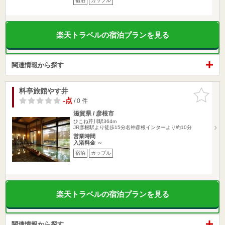
宿泊
カップル
楽天トラベルの宿泊プランを見る
関連情報から探す
料亭旅館やす井
お気に入
りに追加
-点
/ 0 件
滋賀県 / 彦根市
ひこね芹川駅364m
JR彦根駅より徒歩15分名神彦根インターより約10分
営業時間
入浴料金 ～
宿泊
カップル
楽天トラベルの宿泊プランを見る
関連情報から探す