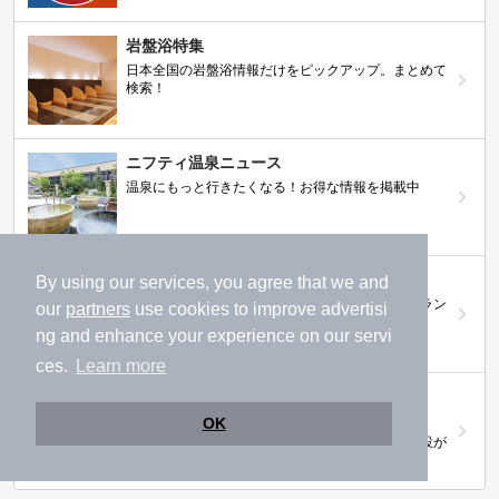
岩盤浴特集
日本全国の岩盤浴情報だけをピックアップ。まとめて
検索！
ニフティ温泉ニュース
温泉にもっと行きたくなる！お得な情報を掲載中
ニフティ温泉 おふろパス
By using our services, you agree that we and
温浴施設をお得に楽しめるサブスクリプションプラン
our
partners
use cookies to improve advertisi
ng and enhance your experience on our servi
ces.
Learn more
【ニフティライフスタイル株主優待のご案
内】
OK
株主優待制度で人気の温浴施設に行こう！対象施設が
拡充されました！