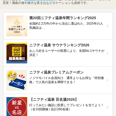
充実！湘南の海や雄大な富士山などロケーションも抜群です。
第20回ニフティ温泉年間ランキング2025
全国約2.2万件の中から頂点に選ばれた、2025年の人
気施設は…
ニフティ温泉 サウナランキング2026
おふろ好きユーザーの投票により、全国No.1サウナが
決定！
ニフティ温泉プレミアムクーポン
ノジマモバイル会員向け 通常よりもお得な「特別価
格」で人気の温泉を満喫できる！
【ニフティ温泉 百名湯2026】
行ってみたい施設に投票してプレゼントを当てよう！
（全10回開催 / 合計260名様）