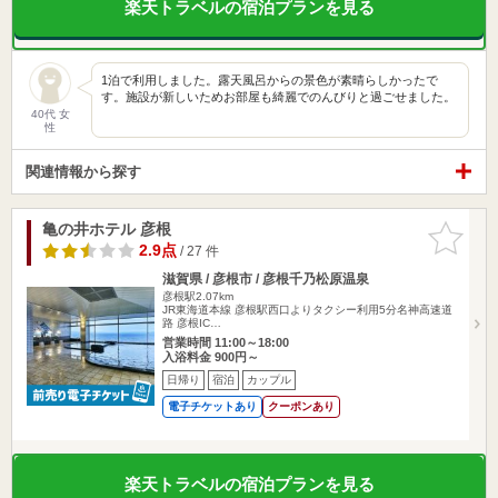
楽天トラベルの宿泊プランを見る
1泊で利用しました。露天風呂からの景色が素晴らしかったで
す。施設が新しいためお部屋も綺麗でのんびりと過ごせました。
40代 女
性
関連情報から探す
亀の井ホテル 彦根
お気に入
りに追加
2.9点
/ 27 件
滋賀県 / 彦根市 / 彦根千乃松原温泉
彦根駅2.07km
JR東海道本線 彦根駅西口よりタクシー利用5分名神高速道
路 彦根IC…
営業時間 11:00～18:00
入浴料金 900円～
日帰り
宿泊
カップル
電子チケットあり
クーポンあり
楽天トラベルの宿泊プランを見る