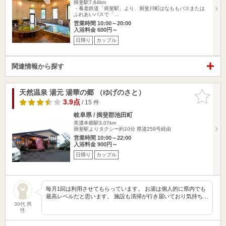
揖斐駅7.64km
・養老鉄道「揖斐駅」より、揖斐川町はなももバスまたは
ふれあいバスで「…
営業時間 10:00～20:00
入浴料金 600円～
日帰り
カップル
関連情報から探す
天然温泉 湯元 湯華の郷 （ゆげのさと）
お気に入
りに追加
3.9点
/ 15 件
岐阜県 / 揖斐郡池田町
美濃本郷駅3.07km
揖斐駅よりタクシー約10分 県道259号経由
営業時間 10:00～22:00
入浴料金 900円～
日帰り
カップル
毎月1回は利用させてもらっています。 お湯は個人的に県内でも
最高レベルだと思います。 施設も清掃が行き届いており気持ち…
30代 男
性