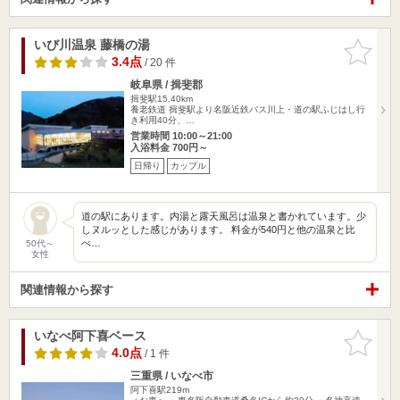
いび川温泉 藤橋の湯
お気に入
りに追加
3.4点
/ 20 件
岐阜県 / 揖斐郡
揖斐駅15.40km
養老鉄道 揖斐駅より名阪近鉄バス川上・道の駅ふじはし行
き利用40分、…
営業時間 10:00～21:00
入浴料金 700円～
日帰り
カップル
道の駅にあります。内湯と露天風呂は温泉と書かれています。少
しヌルッとした感じがあります。 料金が540円と他の温泉と比
べ…
50代～
女性
関連情報から探す
いなべ阿下喜ベース
お気に入
りに追加
4.0点
/ 1 件
三重県 / いなべ市
阿下喜駅219m