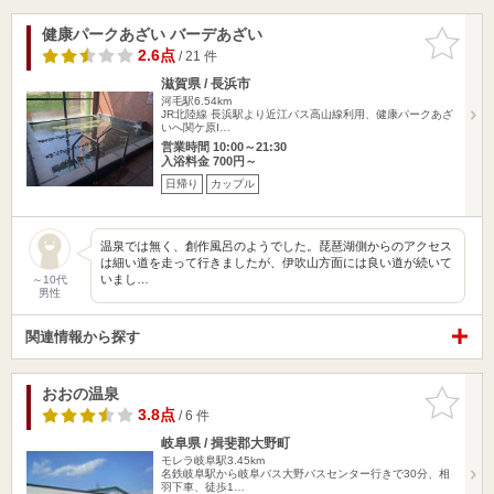
健康パークあざい バーデあざい
お気に入
りに追加
2.6点
/ 21 件
滋賀県 / 長浜市
河毛駅6.54km
JR北陸線 長浜駅より近江バス高山線利用、健康パークあざ
いへ関ケ原I…
営業時間 10:00～21:30
入浴料金 700円～
日帰り
カップル
温泉では無く、創作風呂のようでした。琵琶湖側からのアクセス
は細い道を走って行きましたが、伊吹山方面には良い道が続いて
いまし…
～10代
男性
関連情報から探す
おおの温泉
お気に入
りに追加
3.8点
/ 6 件
岐阜県 / 揖斐郡大野町
モレラ岐阜駅3.45km
名鉄岐阜駅から岐阜バス大野バスセンター行きで30分、相
羽下車、徒歩1…