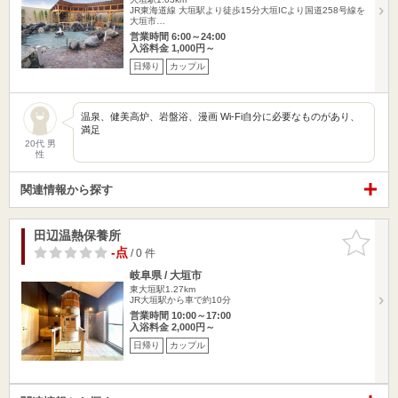
JR東海道線 大垣駅より徒歩15分大垣ICより国道258号線を
大垣市…
営業時間 6:00～24:00
入浴料金 1,000円～
日帰り
カップル
温泉、健美高炉、岩盤浴、漫画 Wi-Fi自分に必要なものがあり、
満足
20代 男
性
関連情報から探す
田辺温熱保養所
お気に入
りに追加
-点
/ 0 件
岐阜県 / 大垣市
東大垣駅1.27km
JR大垣駅から車で約10分
営業時間 10:00～17:00
入浴料金 2,000円～
日帰り
カップル