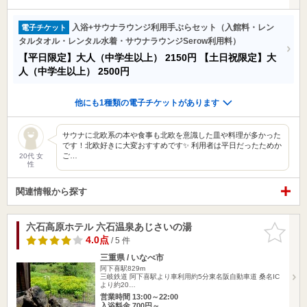
入浴+サウナラウンジ利用手ぶらセット（入館料・レン
電子チケット
タルタオル・レンタル水着・サウナラウンジSerow利用料）
【平日限定】大人（中学生以上）
2150円
【土日祝限定】大
人（中学生以上）
2500円
他にも1種類の電子チケットがあります
サウナに北欧系の本や食事も北欧を意識した皿や料理が多かった
です！北欧好きに大変おすすめです✨ 利用者は平日だったためか
ご…
20代 女
性
関連情報から探す
六石高原ホテル 六石温泉あじさいの湯
お気に入
りに追加
4.0点
/ 5 件
三重県 / いなべ市
阿下喜駅829m
三岐鉄道 阿下喜駅より車利用約5分東名阪自動車道 桑名IC
より約20…
営業時間 13:00～22:00
入浴料金 700円～