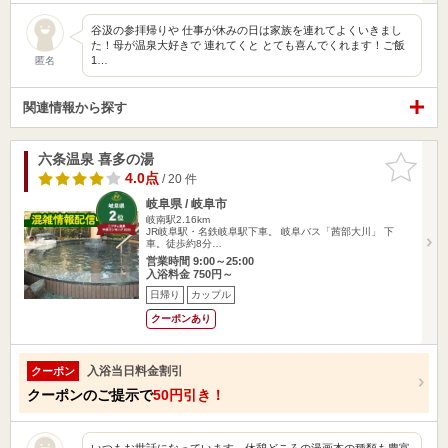
谷汲の参拝帰りや 仕事が休みの日は家族を連れてよくいきまし
た！母が温泉大好きで 連れてくと とても喜んでくれます！ご飯
1…
匿名
関連情報から探す
六条温泉 喜多の湯
お気に入
りに追加
4.0点
/ 20 件
岐阜県 / 岐阜市
岐南駅2.16km
JR岐阜駅・名鉄岐阜駅下車。 岐阜バス「茜部大川」 下
車。徒歩約8分…
営業時間 9:00～25:00
入浴料金 750円～
日帰り
カップル
クーポンあり
入浴当日料金割引
クーポン
クーポンのご提示で
50円引き！
いつもお世話になっています。休憩どころの漫画本の種類も豊富