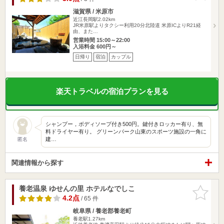
滋賀県 / 米原市
近江長岡駅2.02km
JR米原駅よりタクシー利用20分北陸道 米原ICよりR21経
由、また…
営業時間 15:00～22:00
入浴料金 600円～
日帰り
宿泊
カップル
楽天トラベルの宿泊プランを見る
シャンプー，ボディソープ付き500円。鍵付きロッカー有り、無
料ドライヤー有り。 グリーンパーク山東のスポーツ施設の一角に
建…
匿名
関連情報から探す
養老温泉 ゆせんの里 ホテルなでしこ
お気に入
りに追加
4.2点
/ 65 件
岐阜県 / 養老郡養老町
養老駅1.27km