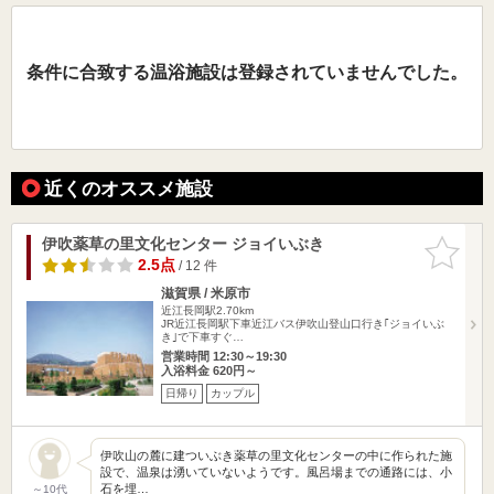
条件に合致する温浴施設は登録されていませんでした。
近くのオススメ施設
伊吹薬草の里文化センター ジョイいぶき
お気に入
りに追加
2.5点
/ 12 件
滋賀県 / 米原市
近江長岡駅2.70km
JR近江長岡駅下車近江バス伊吹山登山口行き｢ジョイいぶ
き｣で下車すぐ…
営業時間 12:30～19:30
入浴料金 620円～
日帰り
カップル
伊吹山の麓に建ついぶき薬草の里文化センターの中に作られた施
設で、温泉は湧いていないようです。風呂場までの通路には、小
石を埋…
～10代