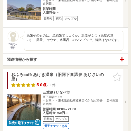
＜お車＞ ・東名阪自動車道桑名ICから約30分 ・名神高速
道路関…
営業時間
入浴料金 ～
日帰り
宿泊
カップル
温泉そのものは、単純泉でしょうか。湯船が２つ（温度の違
い）、露天、 サウナ、水風呂 のシンプルで、特徴はないです。
…
50代～
男性
関連情報から探す
おふろcafé あげき温泉（旧阿下喜温泉 あじさいの
お気に入
里）
りに追加
5.0点
/ 1 件
三重県 / いなべ市
阿下喜駅219m
＜お車＞ ・東名阪自動車道桑名ICから約30分 ・名神高速
道路関…
営業時間 10:00～21:00
入浴料金 750円～
日帰り
カップル
電子チケットあり