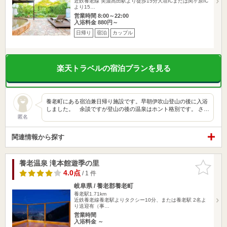
近鉄養老線 美濃高田駅より徒歩15分大垣ICまたは関ヶ原IC
より15…
営業時間 8:00～22:00
入浴料金 880円～
日帰り
宿泊
カップル
楽天トラベルの宿泊プランを見る
養老町にある宿泊兼日帰り施設です。早朝伊吹山登山の後に入浴
しました。 余談ですが登山の後の温泉はホント格別です。 さ…
匿名
関連情報から探す
養老温泉 滝本館遊季の里
お気に入
りに追加
4.0点
/ 1 件
岐阜県 / 養老郡養老町
養老駅1.71km
近鉄養老線養老駅よりタクシー10分、または養老駅 2名よ
り送迎有（事…
営業時間
入浴料金 ～