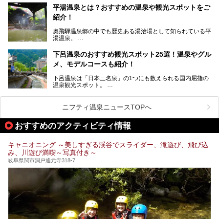
温泉旅として利用することができます。
平湯温泉とは？おすすめの温泉や観光スポットをご
紹介！
池田温泉には道の駅があるなど、温泉、観光、買い物と、さ
まざまな楽しみ方が可能です。
奥飛騨温泉郷の中でも歴史ある湯治場として知られている平
そんな池田温泉の魅力を詳しく紹介していきます！
湯温泉。
岐阜県と長野県を結ぶ安房トンネルの開通以来、東京方面か
らの利用客も増え、ますます賑わいを見せています。そこで
下呂温泉のおすすめ観光スポット25選！温泉やグル
今回は、平湯温泉の観光スポットとおすすめの温泉施設を紹
メ、モデルコースも紹介！
介します。気になる温泉をぜひチェックしてみてください。
下呂温泉は「日本三名泉」の1つにも数えられる国内屈指の
温泉観光スポット。
訪れる際には美肌で知られるお湯とあわせて、当地ならでは
のグルメを楽しんだり、周辺にある名所にも足を伸ばしたり
したいもの。
ニフティ温泉ニュースTOPへ
本記事では、下呂温泉エリアにあるおすすめの観光スポット
おすすめのアクティビティ情報
をご紹介するとともに散策する際のモデルコースもご提案。
下呂温泉観光をたっぷりとガイドします！
キャニオニング ～美しすぎる渓谷でスライダー、滝遊び、飛び込
み、川遊び満喫～写真付き～
岐阜県関市洞戸通元寺318-7