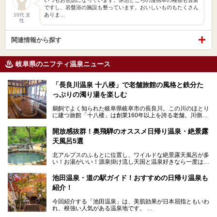
ですし、岩盤浴の施設も整っています。おいしいものもたくさん
ありま…
10代 女
性
関連情報から探す
岐阜県のニフティ温泉ニュース
「長良川温泉 十八楼」で老舗旅館の風格と鉄分た
っぷりの濁り湯を楽しむ
鵜飼でよく知られた岐阜県岐阜市の長良川。この川のほとり
に建つ旅館「十八楼」は創業160年以上を誇る老舗。川側の
客室からは長良川を一望、温泉はインパクトのある赤褐色の
濁り湯で、地産地消にこだわった食事も定評があります。
開放感抜群！奥飛騨のオススメ日帰り温泉・絶景露
天風呂5選
そして大浴場は日帰り入浴もできるんですよ。泊まりでも日
帰りでも楽しめる「十八楼」を、周辺の川原町の町並みや、
北アルプスのふもとに位置し、ワイルドな絶景露天風呂が多
岐阜の手仕事に触れる旅とともに楽しんでみてはいかがでし
い！お湯がいい！源泉掛け流し天国と温泉好きなら一度は行
ょう！
きたいと思う岐阜県の奥飛騨温泉郷。
───
池田温泉・道の駅ガイド！おすすめの日帰り温泉も
「平湯温泉」「福地温泉」「新平湯温泉」「栃尾温泉」「新
提供元：岐阜県【PR】
紹介！
穂高温泉」と5つの温泉地を総称して奥飛騨温泉郷と呼びま
この記事は岐阜県のPR記事です。
すが、この中でも気軽に日帰りで楽しめる開放感抜群の露天
今回紹介する「池田温泉」は、美肌効果が日本屈指ともいわ
風呂を5ヶ所ご紹介したいと思います。いずれも素晴らしい
れ、根強い人気がある温泉地です。
温泉ですよ！
岐阜県にあり、名古屋からは日帰りで、東京や大阪からなら