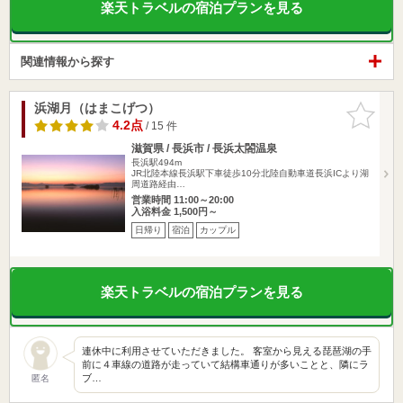
楽天トラベルの宿泊プランを見る
関連情報から探す
浜湖月（はまこげつ）
お気に入
りに追加
4.2点
/ 15 件
滋賀県 / 長浜市 / 長浜太閤温泉
長浜駅494m
JR北陸本線長浜駅下車徒歩10分北陸自動車道長浜ICより湖
周道路経由…
営業時間 11:00～20:00
入浴料金 1,500円～
日帰り
宿泊
カップル
楽天トラベルの宿泊プランを見る
連休中に利用させていただきました。 客室から見える琵琶湖の手
前に４車線の道路が走っていて結構車通りが多いことと、隣にラ
ブ…
匿名