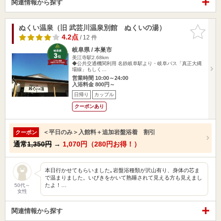
関連情報から探す
ぬくい温泉（旧 武芸川温泉別館 ぬくいの湯）
お気に入
りに追加
4.2点
/ 12 件
岐阜県 / 本巣市
美江寺駅2.68km
◆公共交通機関利用 名鉄岐阜駅より・岐阜バス「真正大縄
場線」もしく…
営業時間 10:00～24:00
入浴料金 800円～
日帰り
カップル
クーポンあり
＜平日のみ＞入館料＋追加岩盤浴着 割引
クーポン
通常
1,350円
→
1,070円（280円お得！）
本日行かせてもらいました｡岩盤浴種類が沢山有り、身体の芯ま
で温まりました。いびきをかいて熟睡されて見える方も見えまし
たよ！…
50代～
女性
関連情報から探す