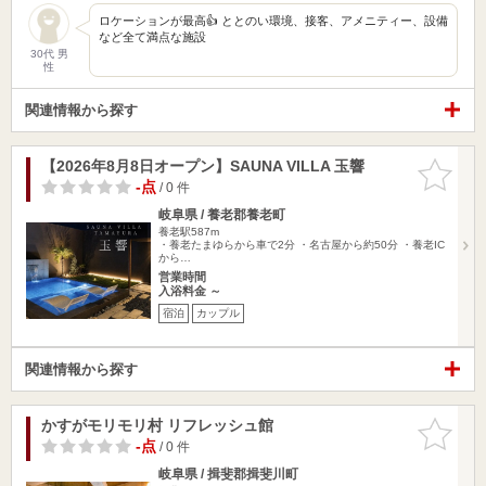
ロケーションが最高👍 ととのい環境、接客、アメニティー、設備
など全て満点な施設
30代 男
性
関連情報から探す
【2026年8月8日オープン】SAUNA VILLA 玉響
お気に入
りに追加
-点
/ 0 件
岐阜県 / 養老郡養老町
養老駅587m
・養老たまゆらから車で2分 ・名古屋から約50分 ・養老IC
から…
営業時間
入浴料金 ～
宿泊
カップル
関連情報から探す
かすがモリモリ村 リフレッシュ館
お気に入
りに追加
-点
/ 0 件
岐阜県 / 揖斐郡揖斐川町