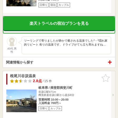
日帰り
宿泊
カップル
楽天トラベルの宿泊プランを見る
ツーリングで寄りましたが静かで癒される温泉でした^ - ^隠れ家
的リピート 有りの温泉です、ドライブがてら立ち寄れますね…
40代 男
性
関連情報から探す
根尾川谷汲温泉
お気に入
りに追加
2.8点
/ 15 件
岐阜県 / 揖斐郡揖斐川町
谷汲口駅471m
樽見鉄道谷汲口駅から徒歩8分
営業時間 10:00～20:00
入浴料金 700円～
日帰り
カップル