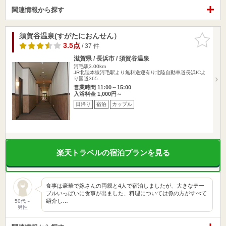
関連情報から探す
須賀谷温泉(すがたにおんせん）
お気に入
りに追加
3.5点
/ 37 件
滋賀県 / 長浜市 / 須賀谷温泉
河毛駅3.00km
JR北陸本線河毛駅より無料送迎有り北陸自動車道長浜ICよ
り国道365…
営業時間 11:00～15:00
入浴料金 1,000円～
日帰り
宿泊
カップル
楽天トラベルの宿泊プランを見る
食事は豪華で嫁さんの両親と4人で宿泊しましたが、大きなテー
ブルいっぱいに食事が出ました、料理については係の方がすべて
紹介し…
50代～
男性