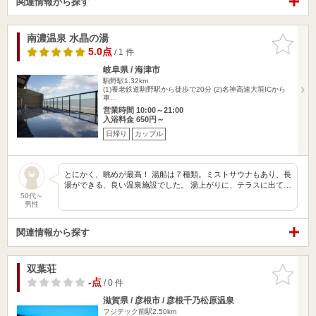
関連情報から探す
南濃温泉 水晶の湯
お気に入
りに追加
5.0点
/ 1 件
岐阜県 / 海津市
駒野駅1.32km
(1)養老鉄道駒野駅から徒歩で20分 (2)名神高速大垣ICから
車…
営業時間 10:00～21:00
入浴料金 650円～
日帰り
カップル
とにかく、眺めが最高！ 湯船は７種類。ミストサウナもあり、長
湯ができる、良い温泉施設でした。 湯上がりに、テラスに出て…
50代～
男性
関連情報から探す
双葉荘
お気に入
りに追加
-点
/ 0 件
滋賀県 / 彦根市 / 彦根千乃松原温泉
フジテック前駅2.50km