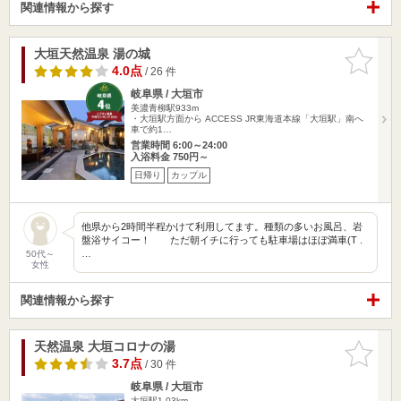
関連情報から探す
大垣天然温泉 湯の城
お気に入
りに追加
4.0点
/ 26 件
岐阜県 / 大垣市
美濃青柳駅933m
・大垣駅方面から ACCESS JR東海道本線「大垣駅」南へ
車で約1…
営業時間 6:00～24:00
入浴料金 750円～
日帰り
カップル
他県から2時間半程かけて利用してます。種類の多いお風呂、岩
盤浴サイコー！ ただ朝イチに行っても駐車場はほぼ満車(T .
…
50代～
女性
関連情報から探す
天然温泉 大垣コロナの湯
お気に入
りに追加
3.7点
/ 30 件
岐阜県 / 大垣市
大垣駅1.03km