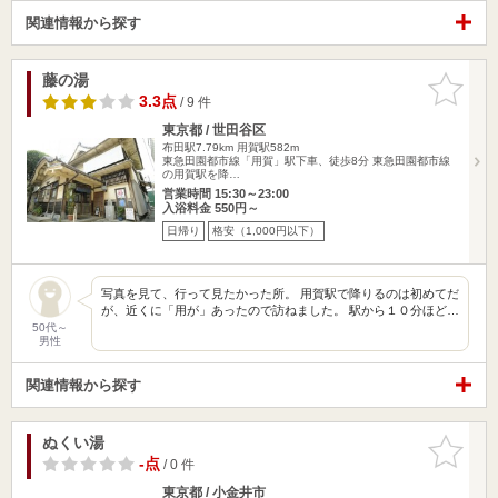
関連情報から探す
藤の湯
お気に入
りに追加
3.3点
/ 9 件
東京都 / 世田谷区
布田駅7.79km
用賀駅582m
東急田園都市線「用賀」駅下車、徒歩8分 東急田園都市線
の用賀駅を降…
営業時間 15:30～23:00
入浴料金 550円～
日帰り
格安（1,000円以下）
写真を見て、行って見たかった所。 用賀駅で降りるのは初めてだ
が、近くに「用が」あったので訪ねました。 駅から１０分ほど…
50代～
男性
関連情報から探す
ぬくい湯
お気に入
りに追加
-点
/ 0 件
東京都 / 小金井市