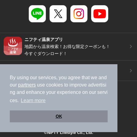
ニフティ温泉アプリ
地図から温泉検索！お得な限定クーポンも！
今すぐダウンロード！
ご意見ご要望 ・お問い合わせ
施設データの新規追加や修正依頼もこちらから
By using our services, you agree that we and
our
partners
use cookies to improve advertisi
スマートフォン
/
PC
ng and enhance your experience on our servi
加盟店募集（資料請求）
広告出稿のご案内
ces.
Learn more
利用規約
ライフスタイルMEMBERS+規約
特定商取引法に基づく表記
ヘルプ
採用情報
OK
運営会社
個人情報保護ポリシー
©NIFTY Lifestyle Co., Ltd.