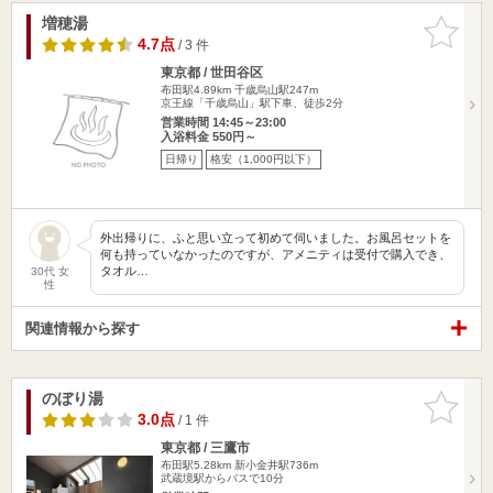
増穂湯
お気に入
りに追加
4.7点
/ 3 件
東京都 / 世田谷区
布田駅4.89km
千歳烏山駅247m
京王線「千歳烏山」駅下車、徒歩2分
営業時間 14:45～23:00
入浴料金 550円～
日帰り
格安（1,000円以下）
外出帰りに、ふと思い立って初めて伺いました。お風呂セットを
何も持っていなかったのですが、アメニティは受付で購入でき、
タオル…
30代 女
性
関連情報から探す
のぼり湯
お気に入
りに追加
3.0点
/ 1 件
東京都 / 三鷹市
布田駅5.28km
新小金井駅736m
武蔵境駅からバスで10分