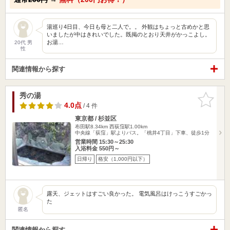
湯巡り4日目、今日も母と二人で。。 外観はちょっと古めかと思
いましたが中はきれいでした。既掲のとおり天井がかっこよし。
お湯…
20代 男
性
関連情報から探す
秀の湯
お気に入
りに追加
4.0点
/ 4 件
東京都 / 杉並区
布田駅8.34km
西荻窪駅1.00km
中央線「荻窪」駅よりバス。「桃井4丁目」下車、徒歩1分
営業時間 15:30～25:30
入浴料金 550円～
日帰り
格安（1,000円以下）
露天、ジェットはすごい良かった。 電気風呂はけっこうすごかっ
た
匿名
関連情報から探す