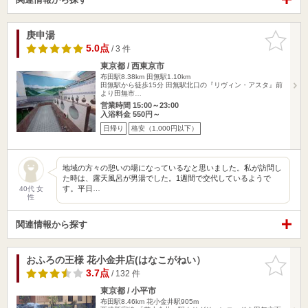
庚申湯
お気に入
りに追加
5.0点
/ 3 件
東京都 / 西東京市
布田駅8.38km
田無駅1.10km
田無駅から徒歩15分 田無駅北口の『リヴィン・アスタ』前
より田無市…
営業時間 15:00～23:00
入浴料金 550円～
日帰り
格安（1,000円以下）
地域の方々の憩いの場になっているなと思いました。私が訪問し
た時は、露天風呂が男湯でした。1週間で交代しているようで
す。平日…
40代 女
性
関連情報から探す
おふろの王様 花小金井店(はなこがねい）
お気に入
りに追加
3.7点
/ 132 件
東京都 / 小平市
布田駅8.46km
花小金井駅905m