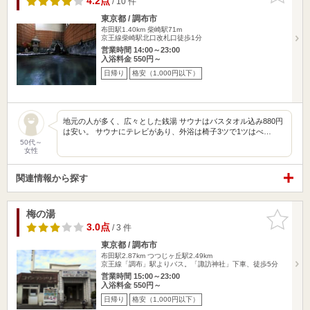
4.2点
/ 10 件
東京都 / 調布市
布田駅1.40km
柴崎駅71m
京王線柴崎駅北口改札口徒歩1分
営業時間 14:00～23:00
入浴料金 550円～
日帰り
格安（1,000円以下）
地元の人が多く、広々とした銭湯 サウナはバスタオル込み880円
は安い。 サウナにテレビがあり、外浴は椅子3ツで1ツはべ…
50代～
女性
関連情報から探す
梅の湯
お気に入
りに追加
3.0点
/ 3 件
東京都 / 調布市
布田駅2.87km
つつじヶ丘駅2.49km
京王線「調布」駅よりバス。「諏訪神社」下車、徒歩5分
営業時間 15:00～23:00
入浴料金 550円～
日帰り
格安（1,000円以下）