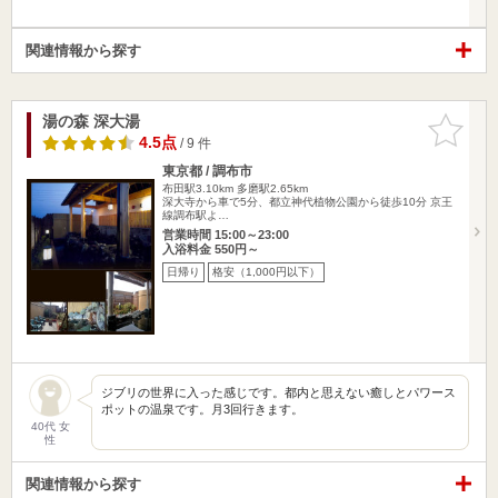
関連情報から探す
湯の森 深大湯
お気に入
りに追加
4.5点
/ 9 件
東京都 / 調布市
布田駅3.10km
多磨駅2.65km
深大寺から車で5分、都立神代植物公園から徒歩10分 京王
線調布駅よ…
営業時間 15:00～23:00
入浴料金 550円～
日帰り
格安（1,000円以下）
ジブリの世界に入った感じです。都内と思えない癒しとパワース
ポットの温泉です。月3回行きます。
40代 女
性
関連情報から探す