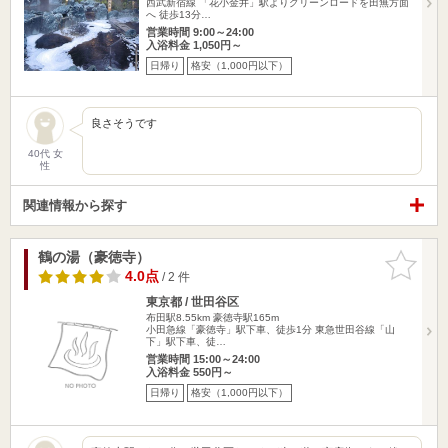
西武新宿線 「花小金井」駅よりグリーンロードを田無方面
へ 徒歩13分…
営業時間 9:00～24:00
入浴料金 1,050円～
日帰り
格安（1,000円以下）
良さそうです
40代 女
性
関連情報から探す
鶴の湯（豪徳寺）
お気に入
りに追加
4.0点
/ 2 件
東京都 / 世田谷区
布田駅8.55km
豪徳寺駅165m
小田急線「豪徳寺」駅下車、徒歩1分 東急世田谷線「山
下」駅下車、徒…
営業時間 15:00～24:00
入浴料金 550円～
日帰り
格安（1,000円以下）