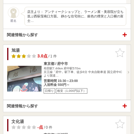
店主より： アンティークショップと、ラーメン屋・美容院が立ち
並ぶ西荻窪南口方面。 静かな住宅街に、銀色の煙突と入口横の富
士…
匿名
関連情報から探す
旭湯
お気に入
りに追加
3.0点
/ 1 件
東京都 / 府中市
布田駅7.44km
府中駅570m
京王線「府中」駅下車、徒歩6分 中央自動車道 国立府中IC
より国道…
営業時間 15:30～23:00
入浴料金 550円～
日帰り
格安（1,000円以下）
関連情報から探す
文化湯
お気に入
りに追加
-点
/ 0 件