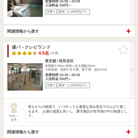
営業時間 16:00～23:00
入浴料金 550円～
日帰り
格安（1,000円以下）
関連情報から探す
湯パ－クレビランド
お気に入
りに追加
4.5点
/ 4 件
東京都 / 世田谷区
布田駅5.59km
祖師ヶ谷大蔵駅494m
小田急線「祖師ケ谷大蔵」駅下車、徒歩10分
営業時間 15:30～25:00
入浴料金 550円～
日帰り
格安（1,000円以下）
昔ながらの銭湯で、いつ行っても適度な混み具合でのんびり過ご
せます。 お湯の温度も良いし、露天風呂が住宅地の中の銭湯とし
て…
50代～
女性
関連情報から探す