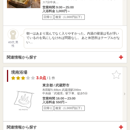
ス7分中央…
営業時間 9:00～25:00
入浴料金 1,000円～
日帰り
格安（1,000円以下）
朝一はあまり混んでなく入りやすかった。内湯の寝湯は毛が浮い
ているのを気にしなければ問題なし。 あと休憩所はテーブルがな
い…
40代 男
性
関連情報から探す
境南浴場
お気に入
りに追加
3.0点
/ 1 件
東京都 / 武蔵野市
布田駅5.68km
武蔵境駅299m
中央線「武蔵境」駅下車、徒歩5分
営業時間 16:00～23:00
入浴料金 550円～
日帰り
格安（1,000円以下）
関連情報から探す