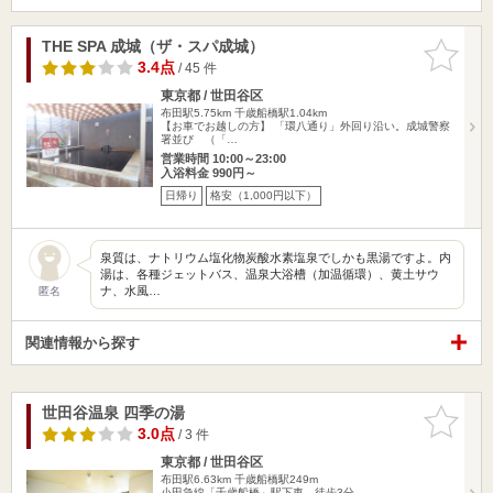
THE SPA 成城（ザ・スパ成城）
お気に入
りに追加
3.4点
/ 45 件
東京都 / 世田谷区
布田駅5.75km
千歳船橋駅1.04km
【お車でお越しの方】 「環八通り」外回り沿い。成城警察
署並び （「…
営業時間 10:00～23:00
入浴料金 990円～
日帰り
格安（1,000円以下）
泉質は、ナトリウム塩化物炭酸水素塩泉でしかも黒湯ですよ。内
湯は、各種ジェットバス、温泉大浴槽（加温循環）、黄土サウ
ナ、水風…
匿名
関連情報から探す
世田谷温泉 四季の湯
お気に入
りに追加
3.0点
/ 3 件
東京都 / 世田谷区
布田駅6.63km
千歳船橋駅249m
小田急線「千歳船橋」駅下車、徒歩3分