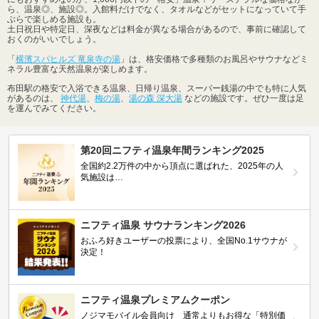
ら、温泉◎、施設◎。入館料だけでなく、タオルなどがセットになっていて手
ぶらで楽しめる施設も。
土日祝日や特定日、深夜などは料金が異なる場合があるので、事前に確認して
おくのがいいでしょう。
「
横濱スパヒルズ 竜泉寺の湯
」は、格安価格で多種類のお風呂やサウナなどミ
ネラル豊富な天然温泉が楽しめます。
布田駅の格安で入浴できる温泉、日帰り温泉、スーパー銭湯の中でも特に人気
があるのは、
神代湯
、
梅の湯
、
湯の森 深大湯
などの施設です。ぜひ一度は足
を運んでみてください。
第20回ニフティ温泉年間ランキング2025
全国約2.2万件の中から頂点に選ばれた、2025年の人
気施設は…
ニフティ温泉 サウナランキング2026
おふろ好きユーザーの投票により、全国No.1サウナが
決定！
ニフティ温泉プレミアムクーポン
ノジマモバイル会員向け 通常よりもお得な「特別価