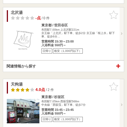
北沢湯
お気に入
りに追加
-点
/ 0 件
東京都 / 世田谷区
布田駅7.00km
上北沢駅221m
京王線「上北沢」駅下車、徒歩2分 京王線「桜上水」駅下
車、徒歩6分…
営業時間 15:30～23:00
入浴料金 550円～
日帰り
格安（1,000円以下）
関連情報から探す
天狗湯
お気に入
りに追加
4.0点
/ 2 件
東京都 / 杉並区
布田駅7.05km
西荻窪駅568m
中央線「西荻窪」駅下車、徒歩7分
営業時間 15:45～23:45
入浴料金 550円～
日帰り
格安（1,000円以下）