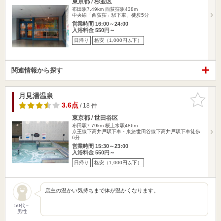
東京都 / 杉並区
布田駅7.49km
西荻窪駅438m
中央線「西荻窪」駅下車、徒歩5分
営業時間 16:00～24:00
入浴料金 550円～
日帰り
格安（1,000円以下）
関連情報から探す
月見湯温泉
お気に入
りに追加
3.6点
/ 18 件
東京都 / 世田谷区
布田駅7.79km
桜上水駅486m
京王線下高井戸駅下車・東急世田谷線下高井戸駅下車徒歩
6分
営業時間 15:30～23:00
入浴料金 550円～
日帰り
格安（1,000円以下）
店主の温かい気持ちまで体が温かくなります。
50代～
男性