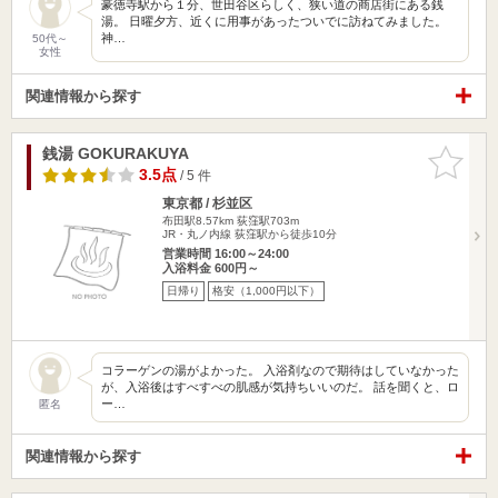
豪徳寺駅から１分、世田谷区らしく、狭い道の商店街にある銭
湯。 日曜夕方、近くに用事があったついでに訪ねてみました。
神…
50代～
女性
関連情報から探す
銭湯 GOKURAKUYA
お気に入
りに追加
3.5点
/ 5 件
東京都 / 杉並区
布田駅8.57km
荻窪駅703m
JR・丸ノ内線 荻窪駅から徒歩10分
営業時間 16:00～24:00
入浴料金 600円～
日帰り
格安（1,000円以下）
コラーゲンの湯がよかった。 入浴剤なので期待はしていなかった
が、入浴後はすべすべの肌感が気持ちいいのだ。 話を聞くと、ロ
ー…
匿名
関連情報から探す