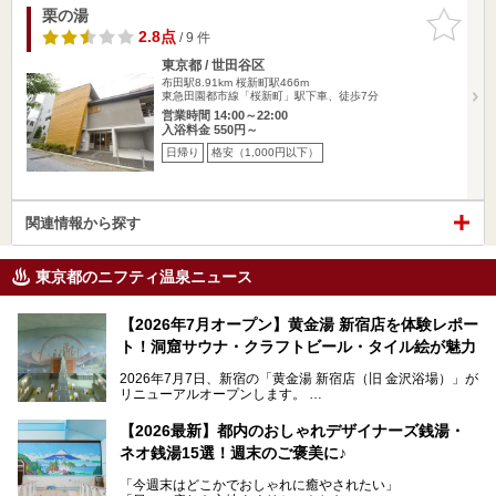
栗の湯
お気に入
りに追加
2.8点
/ 9 件
東京都 / 世田谷区
布田駅8.91km
桜新町駅466m
東急田園都市線「桜新町」駅下車、徒歩7分
営業時間 14:00～22:00
入浴料金 550円～
日帰り
格安（1,000円以下）
関連情報から探す
東京都のニフティ温泉ニュース
【2026年7月オープン】黄金湯 新宿店を体験レポー
ト！洞窟サウナ・クラフトビール・タイル絵が魅力
2026年7月7日、新宿の「黄金湯 新宿店（旧 金沢浴場）」が
リニューアルオープンします。
レトロでノスタルジックなタイル絵はそのまま、昔からここ
【2026最新】都内のおしゃれデザイナーズ銭湯・
を知る地元の人にも、新しく足を運んでくれる人にも愛され
ネオ銭湯15選！週末のご褒美に♪
る、今の時代の"銭湯"として生まれ変わりました。洞窟のよ
うなユニークなサウナ、自家醸造のクラフトビールが飲める
「今週末はどこかでおしゃれに癒やされたい」
ビアバーなど、新しく登場したスポットも併せて紹介しま