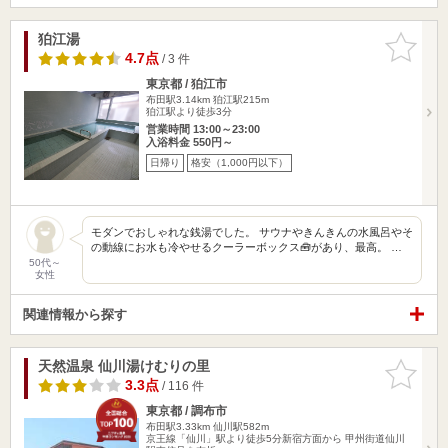
狛江湯
お気に入
りに追加
4.7点
/ 3 件
東京都 / 狛江市
布田駅3.14km
狛江駅215m
狛江駅より徒歩3分
営業時間 13:00～23:00
入浴料金 550円～
日帰り
格安（1,000円以下）
モダンでおしゃれな銭湯でした。 サウナやきんきんの水風呂やそ
の動線にお水も冷やせるクーラーボックス🧰があり、最高。 …
50代～
女性
関連情報から探す
天然温泉 仙川湯けむりの里
お気に入
りに追加
3.3点
/ 116 件
東京都 / 調布市
布田駅3.33km
仙川駅582m
京王線「仙川」駅より徒歩5分新宿方面から 甲州街道仙川