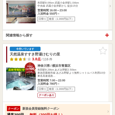
布田駅8.06km
武蔵小金井駅1.04km
中央線 武蔵小金井駅から 徒歩15分
営業時間 16:00～23:00
入浴料金 550円～
日帰り
格安（1,000円以下）
関連情報から探す
お気に入
今空いています
りに追加
天然温泉すすき野湯けむりの里
3.8点
/ 116 件
神奈川県 / 横浜市青葉区
布田駅8.29km
あざみ野駅2.50km
東急田園都市線 あざみ野駅より無料シャトルバス利用10分
東名高速道路…
営業時間 7:00～22:00
入浴料金 780円～
日帰り
格安（1,000円以下）
クーポンあり
新規会員登録無料クーポン
クーポン
通常
200円
→
無料（200円お得！）