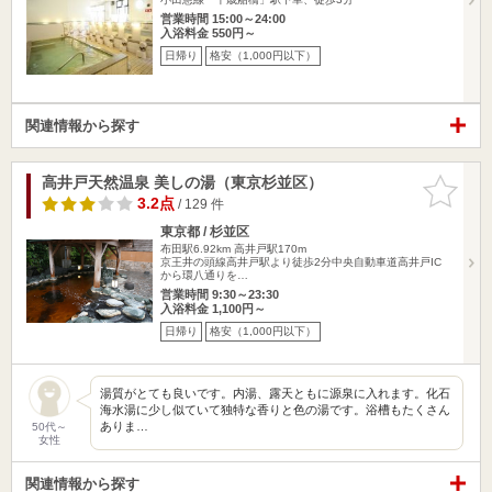
営業時間 15:00～24:00
入浴料金 550円～
日帰り
格安（1,000円以下）
関連情報から探す
高井戸天然温泉 美しの湯（東京杉並区）
お気に入
りに追加
3.2点
/ 129 件
東京都 / 杉並区
布田駅6.92km
高井戸駅170m
京王井の頭線高井戸駅より徒歩2分中央自動車道高井戸IC
から環八通りを…
営業時間 9:30～23:30
入浴料金 1,100円～
日帰り
格安（1,000円以下）
湯質がとても良いです。内湯、露天ともに源泉に入れます。化石
海水湯に少し似ていて独特な香りと色の湯です。浴槽もたくさん
ありま…
50代～
女性
関連情報から探す