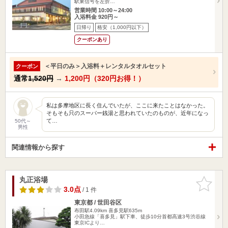
駅東信号を左折…
営業時間 10:00～24:00
入浴料金 920円～
日帰り
格安（1,000円以下）
クーポンあり
＜平日のみ＞入浴料＋レンタルタオルセット
クーポン
通常
1,520円
→
1,200円（320円お得！）
私は多摩地区に長く住んでいたが、ここに来たことはなかった。
そもそも只のスーパー銭湯と思われていたのものが、近年になっ
て…
50代～
男性
関連情報から探す
丸正浴場
お気に入
りに追加
3.0点
/ 1 件
東京都 / 世田谷区
布田駅4.09km
喜多見駅635m
小田急線「喜多見」駅下車、徒歩10分首都高速3号渋谷線
東京ICより…