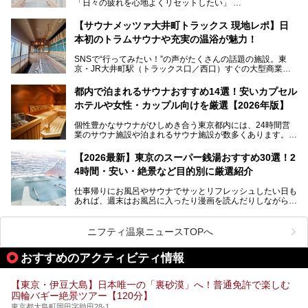
「日々の疲れを心地よくリセットしたい」
す。充実した設備があるのに、基本の入浴料が銭湯価格の5
──そんなときにおすすめなのが、今、都内で大きなブーム
50円というのも嬉しすぎます！
となっている新しいスタイルの銭湯です。
【サウナメッツァ大井町トラックス 現地レポ】日
本初のトラムサウナや充実の温浴が魅力！
最近、SNSやメディアで「デザイナーズ銭湯」や「ネオ銭
湯」という言葉をよく耳にしませんか？
SNSで“行ってみたい！”の声がたくさんの話題の施設。東
京・JR大井町駅（トラックス口／西口）すぐの大型商業施
本記事では、そもそもこれらがどんな銭湯なのか、その気に
設・大井町 トラックスに、2026年3月28日、「サウナメッ
なる違いを分かりやすく解説！さらに、都内で絶対に外せな
ツァ大井町トラックス」がニューオープン。施設の様子をレ
いおしゃれな名店15選を、おすすめの順番で一挙にご紹介
都内で泊まれるサウナおすすめ14選！安いカプセル
ポ―トします。
します。
ホテルや女性・カップル向けを厳選【2026年版】
個性豊かなサウナがひしめき合う東京都内には、24時間営
業のサウナ施設や泊まれるサウナ施設が数多くあります。
終電を逃した深夜の利用に限らず、時間を気にしないサウナ
を旅の目的とする「サ旅」や自分へのご褒美のための宿泊な
【2026最新】東京のスーパー銭湯おすすめ30選！2
ど、自分の好きなタイミングで好きなだけサ活ができるのが
4時間・安い・絶景など目的別に厳選紹介
魅力です。
仕事帰りにお風呂やサウナでサッとリフレッシュしたい日も
最近では、男性専用施設だけでなく、カップルや女性に嬉し
あれば、週末はお風呂に入ったり漫画を読んだりしながら一
い個室サウナも増えてきました。
日中ダラダラ過ごしたい日もあると思います。
この記事では、東京都内にある24時間営業のサウナの中か
また、終電を逃してしまい、「このまま朝までゆっくりでき
ら、特におすすめしたい施設14選をご紹介します。
ニフティ温泉ニュースTOPへ
る場所があれば」と探した経験がある人も多いのではないで
宿泊可能な施設もピックアップしているので、ぜひチェック
しょうか。
してみてください。
おすすめのアクティビティ情報
そこで本記事では、東京でおすすめのスーパー銭湯を、目的
別に厳選した30施設からご紹介します。
【東京・伊豆大島】日本唯一の「裏砂漠」へ！普通免許で楽しむ
24時間営業で宿泊できる施設や、1,000円以下で楽しめる安
四輪バギー絶景ツアー【120分】
い施設、デートや休日レジャーにもぴったりなエンタメ要素
が充実した施設など、利用のシーンに合わせて参考にしてく
東京都大島町岡田字助田28-1