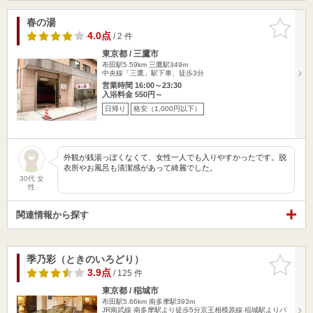
春の湯
お気に入
りに追加
4.0点
/ 2 件
東京都 / 三鷹市
布田駅5.59km
三鷹駅349m
中央線「三鷹」駅下車、徒歩3分
営業時間 16:00～23:30
入浴料金 550円～
日帰り
格安（1,000円以下）
外観が銭湯っぽくなくて、女性一人でも入りやすかったです。脱
衣所やお風呂も清潔感があって綺麗でした。
30代 女
性
関連情報から探す
季乃彩（ときのいろどり）
お気に入
りに追加
3.9点
/ 125 件
東京都 / 稲城市
布田駅5.66km
南多摩駅393m
JR南武線 南多摩駅より徒歩5分京王相模原線 稲城駅よりバ