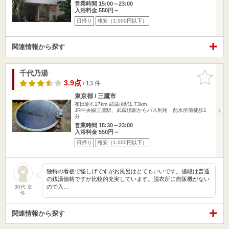
営業時間 15:00～23:00
入浴料金 550円～
日帰り
格安（1,000円以下）
関連情報から探す
千代乃湯
お気に入
りに追加
3.9点
/ 13 件
東京都 / 三鷹市
布田駅4.17km
武蔵境駅1.73km
JR中央線三鷹駅、武蔵境駅からバス利用 配水所前徒歩1
分
営業時間 15:30～23:00
入浴料金 550円～
日帰り
格安（1,000円以下）
独特の看板で怪しげですがお風呂はとてもいいです。値段は普通
の銭湯価格ですが比較的充実しています。脱衣所に自販機がない
ので入…
30代 女
性
関連情報から探す