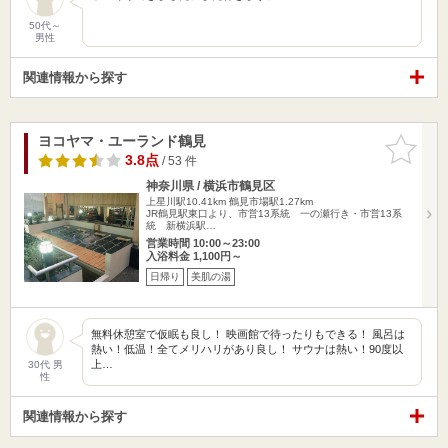
50代～
男性
関連情報から探す
ヨコヤマ・ユーランド鶴見
お気に入
りに追加
3.8点
/ 53 件
神奈川県 / 横浜市鶴見区
上星川駅10.41km
鶴見市場駅1.27km
JR鶴見駅東口より、市営13系統 一の瀬行き・市営13系
統 新横浜駅…
営業時間 10:00～23:00
入浴料金 1,100円～
日帰り
美肌の湯
無料休憩室で仮眠も良し！ 映画館で待ったりもできる！ 風呂は
熱い！低温！全てメリハリがあり良し！ サウナは熱い！90度以
上…
30代 男
性
関連情報から探す