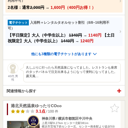
利用不可）
2名様：通常
2,000円
→
1,600円（400円お得！）
入浴料＋レンタルタオルセット割引（8/8~16利用不
電子チケット
可）
【平日限定】大人（中学生以上）
1340円
→
1140円
【土日
祝限定】大人（中学生以上）
1440円
→
1240円
他にも3種類の電子チケットがあります
久しぶりに行ったら天然温泉になってました。レストランも座席
のタッチパネルで注文出来るようになって便利になってました。
露天風…
40代 男
性
関連情報から探す
港北天然温泉ゆったりCOco
お気に入
りに追加
3.1点
/ 100 件
神奈川県 / 横浜市都筑区中川中央
上星川駅9.27km
センター北駅381m
横浜市営地下鉄センター北、センター南各駅より徒歩5分