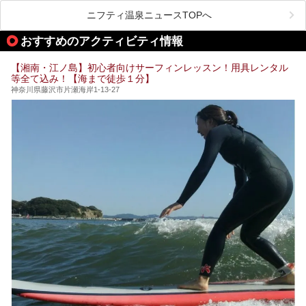
が楽しめるまさに眺望自慢の日帰り温泉。
します。
ニフティ温泉ニュースTOPへ
そしてここは全24室の「箱根 芦ノ湖畔蛸川温泉 龍宮殿」と
───
して宿泊もできます。宿泊者は「龍宮殿本館」の営業時間に
提供元：株式会社西武・プリンスホテルズワールドワイド
おすすめのアクティビティ情報
加えて、朝6時からの宿泊者専用時間帯にも「龍宮殿本館」
【PR】
のお風呂が利用できます。
この記事はザ・プリンス 箱根芦ノ湖のPR記事です。
【湘南・江ノ島】初心者向けサーフィンレッスン！用具レンタル
今回は日帰り温泉としての「絶景日帰り温泉 龍宮殿本館
等全て込み！【海まで徒歩１分】
（以下、龍宮殿本館）」と、旅館としての「箱根 芦ノ湖畔
蛸川温泉 龍宮殿（以下、龍宮殿）」の両方の魅力をたっぷ
神奈川県藤沢市片瀬海岸1-13-27
りお伝えします！
ここは箱根神社、九頭龍神社、白龍神社、箱根元宮と箱根の
4つの神社に囲まれたパワースポットです。
───
提供元：株式会社西武・プリンスホテルズワールドワイド
【PR】
この記事は箱根 芦ノ湖畔蛸川温泉 龍宮殿のPR記事です。