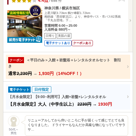
4.4点
/ 698 件
神奈川県 / 横浜市旭区
上星川駅3.73km
鶴ケ峰駅1.72km
相鉄線「西谷駅北口」より、神奈中バス・市バス62系統
「千丸台団地」下…
営業時間 6:00～25:00
入浴料金 880円～
日帰り
美肌の湯
電子チケットあり
クーポンあり
＜平日のみ＞入館＋岩盤浴＋レンタルタオルセット 割引
クーポン
き
通常
2,230円
→
1,930円（14%OFF！）
日付指定
電子チケット
【月水金限定】【9:00~利用可】入館+岩盤+レンタルタオル
【月水金限定】大人（中学生以上）
2230円
→
1930円
リニューアルしてから痒いところに手が届くって感じでとても良
くなりました。 ドライヤーもなんだか高級な物になっていてサラ
サ…
50代～
男性