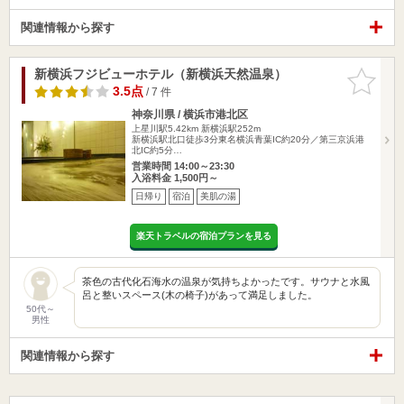
関連情報から探す
新横浜フジビューホテル（新横浜天然温泉）
お気に入
りに追加
3.5点
/ 7 件
神奈川県 / 横浜市港北区
上星川駅5.42km
新横浜駅252m
新横浜駅北口徒歩3分東名横浜青葉IC約20分／第三京浜港
北IC約5分…
営業時間 14:00～23:30
入浴料金 1,500円～
日帰り
宿泊
美肌の湯
楽天トラベルの宿泊プランを見る
茶色の古代化石海水の温泉が気持ちよかったです。サウナと水風
呂と整いスペース(木の椅子)があって満足しました。
50代～
男性
関連情報から探す