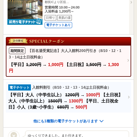
都筑ICより区役…
営業時間 10:00～24:00
入浴料金 1,200円～
日帰り
美肌の湯
電子チケットあり
【百名湯受賞記念】大人入館料200円引き（8/10・12・1
期間限定
3・14は土日祝料金）
【平日】
1,200円
→
1,000円
【土日祝】
1,500円
→
1,300
円
入館料割引（8/10・12・13・14は土日祝料金）
電子チケット
【平日】大人（中学生以上）
1200円
→
1000円
【土日祝】
大人（中学生以上）
1500円
→
1300円
【平日、土日祝全
日】小人（3歳~小学生）
680円
→
500円
他にも1種類の電子チケットがあります
ゆっくりできました。また行きます。