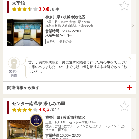
太平館
お気に入
りに追加
3.9点
/ 8 件
神奈川県 / 横浜市港北区
上星川駅8.19km
大倉山駅678m
東急東横線 大倉山駅より徒歩10分
営業時間 15:30～22:00
入浴料金 570円～
日帰り
美肌の湯
昔、子供の頃両親と一緒に近所の銭湯に行った時の事を久しぶり
に思い出しました いつまでも思い出を振り返る場所であって欲
しいと…
50代～
男性
関連情報から探す
センター南温泉 湯もみの里
お気に入
りに追加
4.3点
/ 92 件
神奈川県 / 横浜市都筑区
上星川駅8.24km
センター南駅471m
横浜市営地下鉄ブルーラインまたはグリーンライン「セン
ター南」駅下車。…
営業時間 10:00～23:30