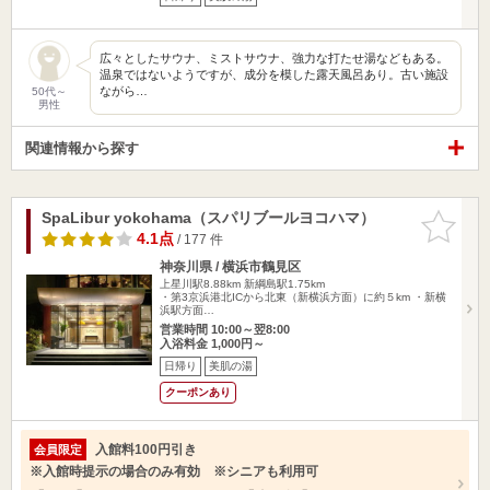
広々としたサウナ、ミストサウナ、強力な打たせ湯などもある。
温泉ではないようですが、成分を模した露天風呂あり。古い施設
ながら…
50代～
男性
関連情報から探す
SpaLibur yokohama（スパリブールヨコハマ）
お気に入
りに追加
4.1点
/ 177 件
神奈川県 / 横浜市鶴見区
上星川駅8.88km
新綱島駅1.75km
・第3京浜港北ICから北東（新横浜方面）に約５km ・新横
浜駅方面…
営業時間 10:00～翌8:00
入浴料金 1,000円～
日帰り
美肌の湯
クーポンあり
入館料100円引き
会員限定
※入館時提示の場合のみ有効 ※シニアも利用可