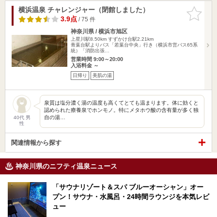
横浜温泉 チャレンジャー（閉館しました）
お気に入
りに追加
3.9点
/ 75 件
神奈川県 / 横浜市旭区
上星川駅8.50km
すずかけ台駅2.21km
青葉台駅よりバス「若葉台中央」行き（横浜市営バス65系
統）「消防出張…
営業時間 9:00～20:00
入浴料金 ～
日帰り
美肌の湯
泉質は塩分濃く湯の温度も高くてとても温まります。体に効くと
認められた療養泉でホンモノ。特にメタホウ酸の含有量が多く独
自の湯…
40代 男
性
関連情報から探す
神奈川県のニフティ温泉ニュース
「サウナリゾート＆スパ ブルーオーシャン」オー
プン！サウナ・水風呂・24時間ラウンジを本気レビ
ュー