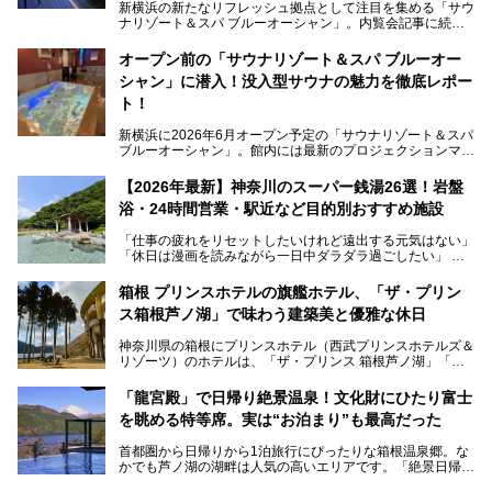
新横浜の新たなリフレッシュ拠点として注目を集める「サウ
ナリゾート＆スパ ブルーオーシャン」。内覧会記事に続
き、今回は実際に体験してみたリアルな様子をレポートしま
す。サウナや水風呂の気持ちよさはもちろん、リラックスス
オープン前の「サウナリゾート＆スパ ブルーオー
ペースの過ごしやすさまで徹底チェック。新横浜エリアで日
シャン」に潜入！没入型サウナの魅力を徹底レポー
常の疲れをリセットしたい人、ライブやスポーツ観戦遠征組
は必見です。
ト！
新横浜に2026年6月オープン予定の「サウナリゾート＆スパ
ブルーオーシャン」。館内には最新のプロジェクションマッ
ピングが多用され、まるで世界を旅しているかのような圧倒
的な“没入感（イマーシブ）”を体験できます。
【2026年最新】神奈川のスーパー銭湯26選！岩盤
浴・24時間営業・駅近など目的別おすすめ施設
「仕事の疲れをリセットしたいけれど遠出する元気はない」
今回は、そんな大注目の施設に一足先にお邪魔し、その全貌
「休日は漫画を読みながら一日中ダラダラ過ごしたい」
を見学させていただきました！
「子ども連れでも気兼ねなく、家事を忘れてリフレッシュし
たい」
サウナ室の中に咲き誇る桜、魚たちが泳ぐ水風呂、そしてバ
箱根 プリンスホテルの旗艦ホテル、「ザ・プリン
リのビーチを思わせる休憩スペース…。驚きの連続だった館
ス箱根芦ノ湖」で味わう建築美と優雅な休日
そんな「癒やされたい」という願いを叶えてくれるのが、神
内の様子をレポートします！
奈川県のスーパー銭湯。
神奈川県の箱根にプリンスホテル（西武プリンスホテルズ＆
神奈川県には、サウナや岩盤浴、一日中遊べるエンタメ施設
リゾーツ）のホテルは、「ザ・プリンス 箱根芦ノ湖」「芦
など、“非日常”を味わえるスーパー銭湯が数多く揃っていま
ノ湖畔 蛸川温泉 龍宮殿」「箱根湯の花プリンスホテル」
す。しかし、選択肢が多いからこそ「どの施設か迷ってしま
「箱根仙石原プリンスホテル」と4軒あり、今回ご紹介する
う」という人も多いはず。
「龍宮殿」で日帰り絶景温泉！文化財にひたり富士
「ザ・プリンス 箱根芦ノ湖」は、その中でもフラッグシッ
を眺める特等席。実は“お泊まり”も最高だった
プ（旗艦）に位置づけられる特別なホテルです。
そこで今回は、神奈川県内の人気施設26選を「安さ」「岩
盤浴・漫画の充実度」「景色の良さ」「高級感」「深夜営
首都圏から日帰りから1泊旅行にぴったりな箱根温泉郷。な
昭和の日本を代表する建築家の一人、村野藤吾が芦ノ湖の畔
業」「駅近」など、目的別に厳選して紹介します。
かでも芦ノ湖の湖畔は人気の高いエリアです。「絶景日帰り
に建てた桃源郷のようなホテルがここ。自家源泉の温泉や、
今の気分にぴったりの施設を見つけて、最高のリフレッシュ
温泉 龍宮殿本館」は、露天風呂から芦ノ湖と富士山の両方
こだわりぬいた食もあわせて、このホテルの魅力をレポート
時間を過ごす参考にしていただけますと幸いです。