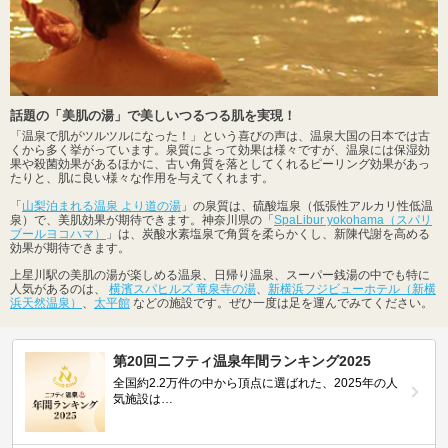
話題の「美肌の湯」で美しいつるつる肌を実現！
「温泉で肌がツルツルになった！」という喜びの声は、温泉大国の日本では古
くから多く挙がっています。泉質によって効果は様々ですが、温泉には保湿効
果や殺菌効果があるほかに、古い角質を落としてくれるピーリング効果があっ
たりと、肌に良い様々な作用を与えてくれます。
「
山梨泊まれる温泉 より道の湯
」の泉質は、硫酸塩泉（低張性アルカリ性低温
泉）で、美肌効果が期待できます。神奈川県の「
SpaLibur yokohama（スパリ
ブールヨコハマ）
」は、炭酸水素塩泉で角質を柔らかくし、新陳代謝を高める
効果が期待できます。
上星川駅の美肌の湯が楽しめる温泉、日帰り温泉、スーパー銭湯の中でも特に
人気があるのは、
横濱スパヒルズ 竜泉寺の湯
、
新横浜フジビューホテル（新横
浜天然温泉）
、
太平館
などの施設です。ぜひ一度は足を運んでみてください。
第20回ニフティ温泉年間ランキング2025
全国約2.2万件の中から頂点に選ばれた、2025年の人
気施設は…