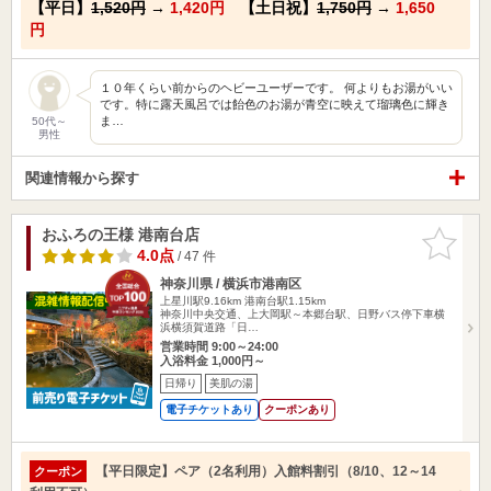
【平日】
1,520円
→
1,420円
【土日祝】
1,750円
→
1,650
円
１０年くらい前からのヘビーユーザーです。 何よりもお湯がいい
です。特に露天風呂では飴色のお湯が青空に映えて瑠璃色に輝き
ま…
50代～
男性
関連情報から探す
おふろの王様 港南台店
お気に入
りに追加
4.0点
/ 47 件
神奈川県 / 横浜市港南区
上星川駅9.16km
港南台駅1.15km
神奈川中央交通、上大岡駅～本郷台駅、日野バス停下車横
浜横須賀道路「日…
営業時間 9:00～24:00
入浴料金 1,000円～
日帰り
美肌の湯
電子チケットあり
クーポンあり
【平日限定】ペア（2名利用）入館料割引（8/10、12～14
クーポン