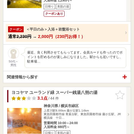
入浴料金 1,290円～
日帰り
美肌の湯
クーポンあり
＜平日のみ＞入浴＋岩盤浴セット
クーポン
通常
2,230円
→
2,000円（230円お得！）
最近、良く利用させてもらってます。会員カードも作ったのでポ
イントを貯めるのが楽しみになりました。駅からも近いですし、
駐車場…
50代～
男性
関連情報から探す
ヨコヤマ ユーランド緑 スーパー銭湯八朔の湯
お気に入
りに追加
3.1点
/ 44 件
神奈川県 / 横浜市緑区
上星川駅8.66km
藤が丘駅1.14km
東急田園都市線 青葉台駅、東急田園都市線 藤が丘駅、JR
横浜線 十日…
営業時間 10:00～24:00
入浴料金 880円～
日帰り
美肌の湯