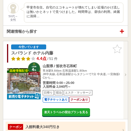
甲斐市在住。自宅のエコキュートが壊れてしまい近場のかけ流し
は無いかとネットで見つけました。時間帯は、昼頃の利用。綺麗
に清掃…
50代～
女性
関連情報から探す
お気に入
今空いています
りに追加
スパランド ホテル内藤
4.4点
/ 51 件
山梨県 / 笛吹市石和町
常永駅8.84km
石和温泉駅1.80km
JR中央線､石和温泉駅からタクシーで7分 中央道､一宮御坂I
Cから…
営業時間 0:00～25:00
入浴料金 2,040円～
日帰り
宿泊
エステ・マッサージ
電子チケットあり
クーポンあり
楽天トラベルの宿泊プランを見る
入館料最大340円引き
クーポン