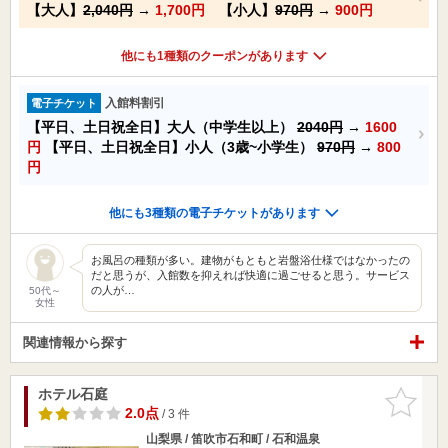
【大人】
2,040円
→
1,700円
【小人】
970円
→
900円
他にも1種類のクーポンがあります
入館料割引
電子チケット
【平日、土日祝全日】大人（中学生以上）
2040円
→
1600
円
【平日、土日祝全日】小人（3歳~小学生）
970円
→
800
円
他にも3種類の電子チケットがあります
お風呂の種類が多い。建物がもともと岩盤浴仕様ではなかったの
だと思うが、入館数を抑えれば快適に過ごせると思う。サービス
の人が…
50代～
女性
関連情報から探す
ホテル石庭
お気に入
りに追加
2.0点
/ 3 件
山梨県 / 笛吹市石和町 / 石和温泉