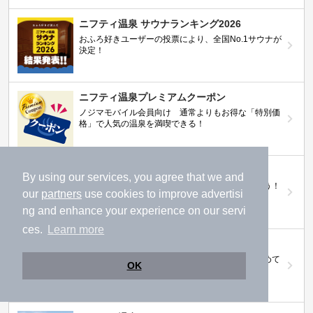
ニフティ温泉 サウナランキング2026
おふろ好きユーザーの投票により、全国No.1サウナが
決定！
ニフティ温泉プレミアムクーポン
ノジマモバイル会員向け 通常よりもお得な「特別価
格」で人気の温泉を満喫できる！
【ニフティ温泉 百名湯2026】
By using our services, you agree that we and
行ってみたい施設に投票してプレゼントを当てよう！
our
partners
use cookies to improve advertisi
（全10回開催 / 合計260名様）
ng and enhance your experience on our servi
ces.
Learn more
岩盤浴特集
日本全国の岩盤浴情報だけをピックアップ。まとめて
OK
検索！