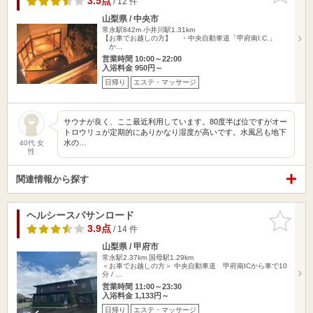
3.5点
/ 12 件
山梨県 / 中央市
常永駅842m
小井川駅1.31km
【お車でお越しの方】 ・中央自動車道「甲府南I.C.」
か…
営業時間 10:00～22:00
入浴料金 950円～
日帰り
エステ・マッサージ
サウナが良く、ここ最近利用しています。80度半ば位ですがオー
トロウリュが定期的にありかなり湿度が高いです。水風呂も地下
水の…
40代 女
性
関連情報から探す
ヘルシースパサンロード
お気に入
りに追加
3.9点
/ 14 件
山梨県 / 甲府市
常永駅2.37km
国母駅1.29km
＜お車でお越しの方＞ 中央自動車道 甲府南ICから車で10
分 / …
営業時間 11:00～23:30
入浴料金 1,133円～
日帰り
エステ・マッサージ