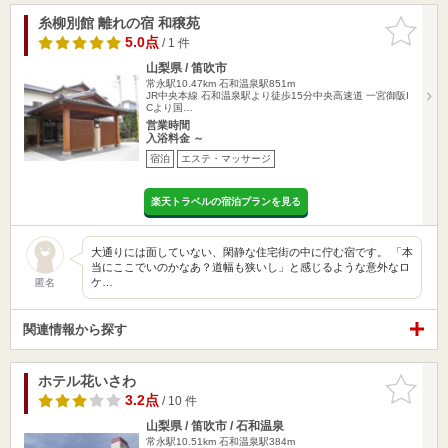
糸柳別館 離れの宿 和穣苑
お気に入
りに追加
5.0点
/ 1 件
山梨県 / 笛吹市
常永駅10.47km
石和温泉駅851m
JR中央本線 石和温泉駅より徒歩15分中央高速道 一宮御阪I
Cより国…
営業時間
入浴料金 ～
宿泊
エステ・マッサージ
楽天トラベルの宿泊プランを見る
大通りには面していない、閑静な住宅街の中に佇む宿です。 「本
当にここでいのかなあ？道幅も狭いし」と感じるような意外なロ
ケ…
匿名
関連情報から探す
ホテル花いさわ
お気に入
りに追加
3.2点
/ 10 件
山梨県 / 笛吹市 / 石和温泉
常永駅10.51km
石和温泉駅384m