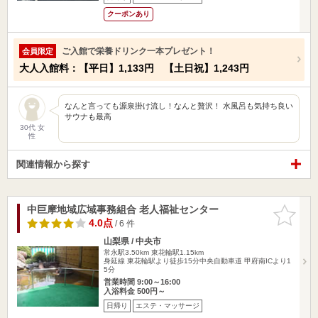
クーポンあり
ご入館で栄養ドリンク一本プレゼント！
会員限定
大人入館料：【平日】1,133円 【土日祝】1,243円
なんと言っても源泉掛け流し！なんと贅沢！ 水風呂も気持ち良い
サウナも最高
30代 女
性
関連情報から探す
中巨摩地域広域事務組合 老人福祉センター
お気に入
りに追加
4.0点
/ 6 件
山梨県 / 中央市
常永駅3.50km
東花輪駅1.15km
身延線 東花輪駅より徒歩15分中央自動車道 甲府南ICより1
5分
営業時間 9:00～16:00
入浴料金 500円～
日帰り
エステ・マッサージ