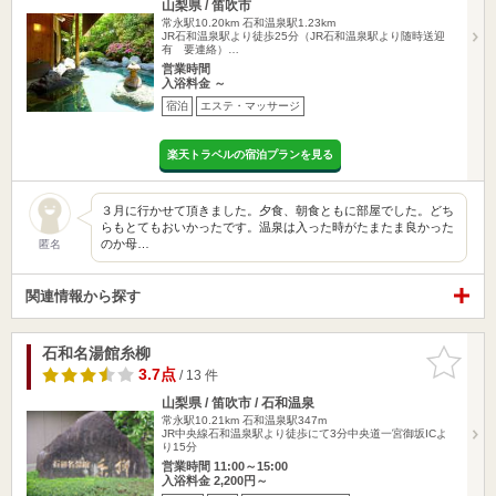
山梨県 / 笛吹市
常永駅10.20km
石和温泉駅1.23km
JR石和温泉駅より徒歩25分（JR石和温泉駅より随時送迎
有 要連絡）…
営業時間
入浴料金 ～
宿泊
エステ・マッサージ
楽天トラベルの宿泊プランを見る
３月に行かせて頂きました。夕食、朝食ともに部屋でした。どち
らもとてもおいかったです。温泉は入った時がたまたま良かった
のか母…
匿名
関連情報から探す
石和名湯館糸柳
お気に入
りに追加
3.7点
/ 13 件
山梨県 / 笛吹市 / 石和温泉
常永駅10.21km
石和温泉駅347m
JR中央線石和温泉駅より徒歩にて3分中央道一宮御坂ICよ
り15分
営業時間 11:00～15:00
入浴料金 2,200円～