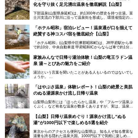
化を守り抜く足元湧出温泉を徹底解説【山梨】
下部温泉(山梨県身延町)は、約1300年の歴史を持つ古湯。富
士川支流の下部川に沿って温泉街を形成し、環境省指定の国
民保養温泉地でもあります。
中でも「古湯坊 源泉舘」は、戦国時代に武田信玄公も療養
「ホテル昭和」宿泊レビュー！温泉通が口を揃えて
したと伝えられる名湯の宿。最大の特徴は、令和の現代にお
絶賛する神コスパ宿を徹底紹介【山梨】
いても混浴文化が守られ、老若男女の分け隔て一切無く温泉
入浴を楽しめる点。全国的に混浴温泉は年々少しずつ減少傾
「ホテル昭和」(山梨県中巨摩郡昭和町)は、JR甲府駅から車
向にありますが、「古湯坊 源泉舘」では本来あるべき混浴
で約10分、中央自動車道 甲府昭和ICからならば車で約1分の
の姿が保たれている点に注目すべきでしょう。
場所にあるビジネスホテル。2名1室で1名あたり4,000円台
から、一人泊でも6,000円台から宿泊可能です。
今回は足元湧出の混浴温泉である「かくし湯大岩風呂」をは
家族みんなで日帰り湯治体験！山梨の竜王ラドン温
じめ、湯治棟である「別館神泉」を中心に「古湯坊 源泉
泉 湯～とぴあの魅力をご紹介
しかし、最大の魅力は“温泉そのもの”でしょう。自家源泉を
舘」の全貌を徹底紹介します。
所有し、豪快に源泉かけ流しで提供。泡付きのある重曹泉系
湯治という言葉を聞いたことがある人もいるのではないでし
統の単純温泉は、入浴すると実にサッパリ爽快。日帰り入浴
ょうか。
不可なこともあり、全国の温泉ファンがこの温泉を求めて
「ホテル昭和」へ宿泊します。この価格帯のビジネスホテル
なかなか体験できない、湯治体験が日帰りでできる温浴施設
では循環濾過の沸かし湯が一般的ですが、ここは本物の極上
「はやぶさ温泉」体験レポート！山梨の絶景と美肌
が山梨にあります。
温泉。まさに価格破壊と言えるクオリティです。
のぬる湯源泉かけ流し日帰り温泉
家族みんなで楽しめる、山梨県の「竜王ラドン温泉 湯～と
今回は筆者自ら宿泊し、「ホテル昭和」の温泉をはじめ、客
山梨県山梨市には「ほったらかし温泉」や「フルーツ温泉ぷ
ぴあ」の魅力をご紹介します。
室や無料朝食などをご紹介。温泉通が口を揃えて絶賛する神
くぷく」など有名な温泉が数多くありますが、実は、温泉マ
コスパ宿の全貌を徹底解説します！
ニアがわざわざ遠方から足を運ぶ極上の日帰り温泉もあるん
───
です。今回紹介する「はやぶさ温泉」も、そのひとつ。温泉
提供元：株式会社湯ーとぴあ【PR】
【山梨】日帰り温泉めぐり！源泉かけ流し“ぬる
はもちろん、絶景や地元食材を活かしたグルメも堪能できま
この記事は株式会社湯ーとぴあのPRレポート記事です。
湯”が1000円以下で楽しめる5選を紹介
す。
「はやぶさ温泉」が多くの人を惹きつける理由を詳しく解説
東京からのアクセスも便利な山梨県は、知る人ぞ知る豊富な
します。
湯量を誇る隠れた温泉大国。1000円以下で気軽に楽しめ