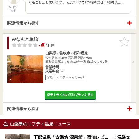
く過ごせたと思います。 ただﾁｪｯｸｱｳﾄの時間には１時間以上…
50代～
女性
関連情報から探す
みなもと旅館
お気に入
りに追加
-点
/ 1 件
山梨県 / 笛吹市 / 石和温泉
常永駅10.93km
石和温泉駅875m
石和温泉駅より徒歩15分一宮 御坂ICより5分
営業時間
入浴料金 ～
宿泊
エステ・マッサージ
楽天トラベルの宿泊プランを見る
関連情報から探す
山梨県のニフティ温泉ニュース
下部温泉「古湯坊 源泉舘」宿泊レビュー！混浴文