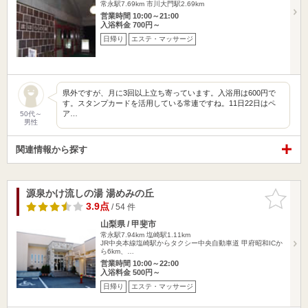
常永駅7.69km
市川大門駅2.69km
営業時間 10:00～21:00
入浴料金 700円～
日帰り
エステ・マッサージ
県外ですが、月に3回以上立ち寄っています。入浴用は600円で
す。スタンプカードを活用している常連ですね。11日22日はペ
ア…
50代～
男性
関連情報から探す
源泉かけ流しの湯 湯めみの丘
お気に入
りに追加
3.9点
/ 54 件
山梨県 / 甲斐市
常永駅7.94km
塩崎駅1.11km
JR中央本線塩崎駅からタクシー中央自動車道 甲府昭和ICか
ら6km、…
営業時間 10:00～22:00
入浴料金 500円～
日帰り
エステ・マッサージ