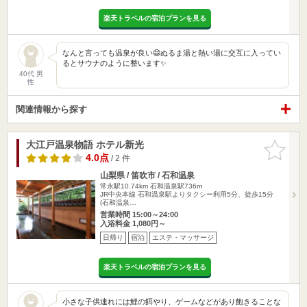
楽天トラベルの宿泊プランを見る
なんと言っても温泉が良い😄ぬるま湯と熱い湯に交互に入ってい
るとサウナのように整います✨
40代 男
性
関連情報から探す
大江戸温泉物語 ホテル新光
お気に入
りに追加
4.0点
/ 2 件
山梨県 / 笛吹市 / 石和温泉
常永駅10.74km
石和温泉駅736m
JR中央本線 石和温泉駅よりタクシー利用5分、徒歩15分
(石和温泉…
営業時間 15:00～24:00
入浴料金 1,080円～
日帰り
宿泊
エステ・マッサージ
楽天トラベルの宿泊プランを見る
小さな子供連れには鯉の餌やり、ゲームなどがあり飽きることな