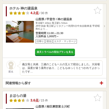
ホテル 神の湯温泉
お気に入
りに追加
4.2点
/ 30 件
山梨県 / 甲斐市 / 神の湯温泉
常永駅7.40km
竜王駅1.52km
JR中央線 竜王駅よりタクシー利用5分中央自動車道 甲府昭
和ICより…
営業時間 11:00～21:30
入浴料金 1,000円～
日帰り
宿泊
エステ・マッサージ
楽天トラベルの宿泊プランを見る
義父母と夫婦、三歳のこども一人の五人で宿泊しました。大浴場
は、温度が違う湯舟があり、こどももゆっくりとつかれてよかっ
たです…
匿名
関連情報から探す
まほらの湯
お気に入
りに追加
3.6点
/ 15 件
山梨県 / 南巨摩郡富士川町