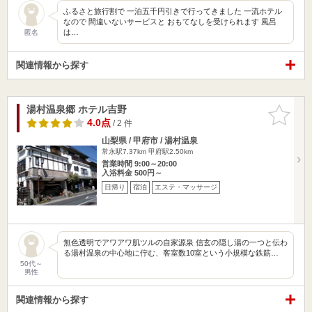
ふるさと旅行割で 一泊五千円引きで行ってきました 一流ホテル
なので 間違いないサービスと おもてなしを受けられます 風呂
は…
匿名
関連情報から探す
湯村温泉郷 ホテル吉野
お気に入
りに追加
4.0点
/ 2 件
山梨県 / 甲府市 / 湯村温泉
常永駅7.37km
甲府駅2.50km
営業時間 9:00～20:00
入浴料金 500円～
日帰り
宿泊
エステ・マッサージ
無色透明でアワアワ肌ツルの自家源泉 信玄の隠し湯の一つと伝わ
る湯村温泉の中心地に佇む、客室数10室という小規模な鉄筋…
50代～
男性
関連情報から探す