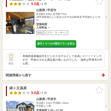
りに追加
3.3点
/ 4 件
山梨県 / 甲府市
常永駅5.83km
金手駅779m
JR甲府駅南口より徒歩13分中央自動車道 甲府南ICより15
分
営業時間
入浴料金 ～
宿泊
エステ・マッサージ
楽天トラベルの宿泊プランを見る
本格的温泉施設付きビジネスホテルとして名高いドーミーインで
すが、甲府のそれも満足度の高いものでした。 場所は甲府市の中
心部…
匿名
関連情報から探す
緑ヶ丘温泉
お気に入
りに追加
3.0点
/ 3 件
山梨県 / 甲府市
常永駅7.21km
甲府駅1.54km
甲府駅より車
営業時間 7:00～21:00