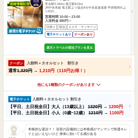
常永駅5.06km
竜王駅818m
JR中央本線 竜王駅より徒歩8分中央高速道路 甲府昭和ICよ
りR20…
営業時間 10:00～23:00
入浴料金 880円～
日帰り
宿泊
エステ・マッサージ
電子チケットあり
クーポンあり
楽天トラベルの宿泊プランを見る
入館料＋タオルセット 割引き
クーポン
通常
1,320円
→
1,210円（110円お得！）
他にも1種類のクーポンがあります
入館料＋タオルセット 割引き
電子チケット
【平日、土日祝全日】大人（13歳以上）
1320円
→
1200円
【平日、土日祝全日】小人（0歳~12歳）
1210円
→
1100円
本格的な湯治？！ 浴室の設備的には本格感がマシマシで快適キレ
イとはいえないけど 身体に効いてる感がある