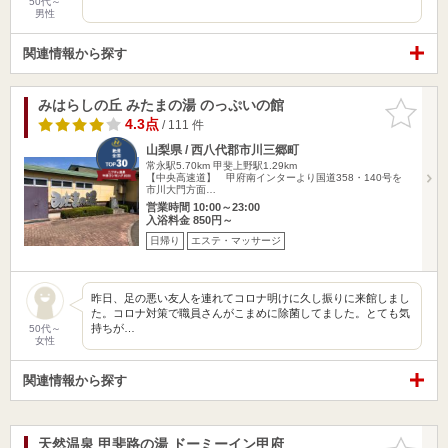
50代～
男性
関連情報から探す
みはらしの丘 みたまの湯 のっぷいの館
お気に入
りに追加
4.3点
/ 111 件
山梨県 / 西八代郡市川三郷町
常永駅5.70km
甲斐上野駅1.29km
【中央高速道】 甲府南インターより国道358・140号を
市川大門方面…
営業時間 10:00～23:00
入浴料金 850円～
日帰り
エステ・マッサージ
昨日、足の悪い友人を連れてコロナ明けに久し振りに来館しまし
た。コロナ対策で職員さんがこまめに除菌してました。とても気
持ちが…
50代～
女性
関連情報から探す
天然温泉 甲斐路の湯 ドーミーイン甲府
お気に入