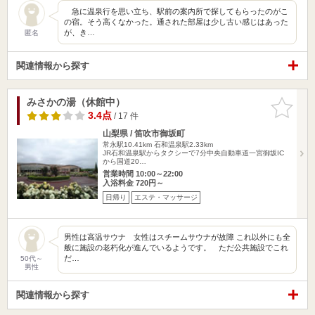
急に温泉行を思い立ち、駅前の案内所で探してもらったのがこ
の宿。そう高くなかった。通された部屋は少し古い感じはあった
が、き…
匿名
関連情報から探す
みさかの湯（休館中）
お気に入
りに追加
3.4点
/ 17 件
山梨県 / 笛吹市御坂町
常永駅10.41km
石和温泉駅2.33km
JR石和温泉駅からタクシーで7分中央自動車道一宮御坂IC
から国道20…
営業時間 10:00～22:00
入浴料金 720円～
日帰り
エステ・マッサージ
男性は高温サウナ 女性はスチームサウナが故障 これ以外にも全
般に施設の老朽化が進んでいるようです。 ただ公共施設でこれ
だ…
50代～
男性
関連情報から探す