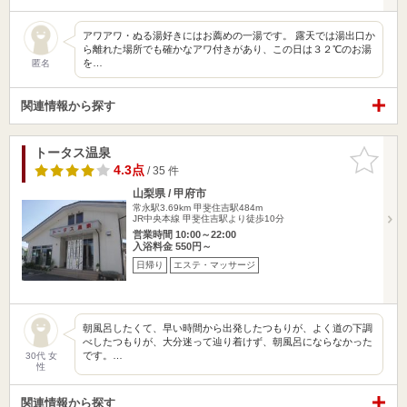
アワアワ・ぬる湯好きにはお薦めの一湯です。 露天では湯出口か
ら離れた場所でも確かなアワ付きがあり、この日は３２℃のお湯
を…
匿名
関連情報から探す
トータス温泉
お気に入
りに追加
4.3点
/ 35 件
山梨県 / 甲府市
常永駅3.69km
甲斐住吉駅484m
JR中央本線 甲斐住吉駅より徒歩10分
営業時間 10:00～22:00
入浴料金 550円～
日帰り
エステ・マッサージ
朝風呂したくて、早い時間から出発したつもりが、よく道の下調
べしたつもりが、大分迷って辿り着けず、朝風呂にならなかった
です。…
30代 女
性
関連情報から探す