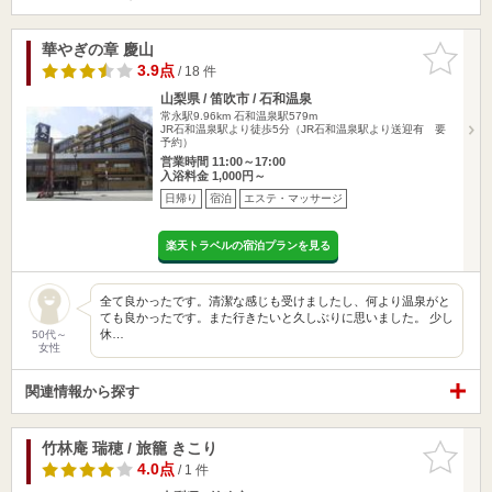
華やぎの章 慶山
お気に入
りに追加
3.9点
/ 18 件
山梨県 / 笛吹市 / 石和温泉
常永駅9.96km
石和温泉駅579m
JR石和温泉駅より徒歩5分（JR石和温泉駅より送迎有 要
予約）
営業時間 11:00～17:00
入浴料金 1,000円～
日帰り
宿泊
エステ・マッサージ
楽天トラベルの宿泊プランを見る
全て良かったです。清潔な感じも受けましたし、何より温泉がと
ても良かったです。また行きたいと久しぶりに思いました。 少し
休…
50代～
女性
関連情報から探す
竹林庵 瑞穂 / 旅籠 きこり
お気に入
りに追加
4.0点
/ 1 件