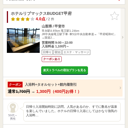
ホテルリブマックスBUDGET甲府
お気に入
りに追加
4.0点
/ 2 件
山梨県 / 甲斐市
常永駅4.65km
竜王駅1.24km
JR中央線竜王駅下車･車5分中央自動車道→「甲府昭和IC」
→国道2…
営業時間 9:00～22:00
入浴料金 1,100円～
日帰り
宿泊
エステ・マッサージ
クーポンあり
楽天トラベルの宿泊プランを見る
入浴料+タオルセット+館内着割引
クーポン
通常
1,700円
→
1,300円（400円お得！）
日帰り入浴開始時刻に訪問。人気があるのか、すでに数名が温泉
を楽しんでいました。ホテルの日帰り入浴にしてはかなり強気の
入浴料…
50代～
男性