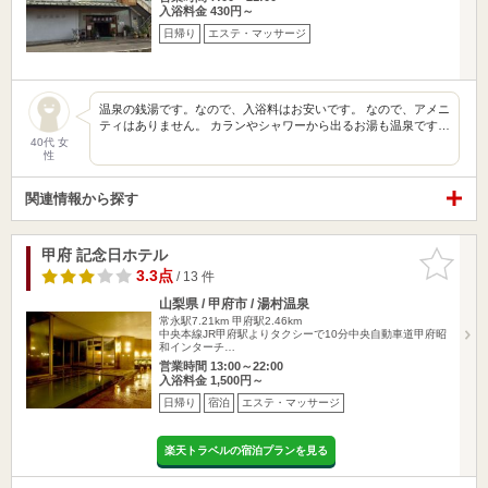
入浴料金 430円～
日帰り
エステ・マッサージ
温泉の銭湯です。なので、入浴料はお安いです。 なので、アメニ
ティはありません。 カランやシャワーから出るお湯も温泉です…
40代 女
性
関連情報から探す
甲府 記念日ホテル
お気に入
りに追加
3.3点
/ 13 件
山梨県 / 甲府市 / 湯村温泉
常永駅7.21km
甲府駅2.46km
中央本線JR甲府駅よりタクシーで10分中央自動車道甲府昭
和インターチ…
営業時間 13:00～22:00
入浴料金 1,500円～
日帰り
宿泊
エステ・マッサージ
楽天トラベルの宿泊プランを見る