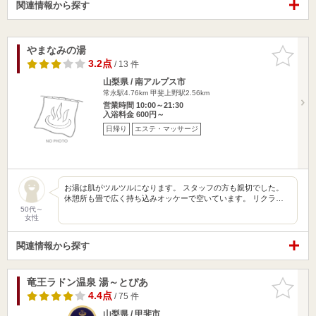
関連情報から探す
やまなみの湯
お気に入
りに追加
3.2点
/ 13 件
山梨県 / 南アルプス市
常永駅4.76km
甲斐上野駅2.56km
営業時間 10:00～21:30
入浴料金 600円～
日帰り
エステ・マッサージ
お湯は肌がツルツルになります。 スタッフの方も親切でした。
休憩所も畳で広く持ち込みオッケーで空いています。 リクラ…
50代～
女性
関連情報から探す
竜王ラドン温泉 湯～とぴあ
お気に入
りに追加
4.4点
/ 75 件
山梨県 / 甲斐市