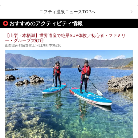
る、極上の源泉かけ流し日帰り温泉が点在しています。しか
も、これからの季節に嬉しい、じんわりと体の芯まで温ま
る“ぬる湯”が豊富なのも魅力。今回は、湯質も抜群で心ゆく
ニフティ温泉ニュースTOPへ
までリラックスできる山梨のお得な日帰り温泉を、実際体験
した感想と共に紹介します。
おすすめのアクティビティ情報
※ぬる湯とは35℃～39℃程度の体温に近いぬるめ温泉のこ
とです。
【山梨・本栖湖】世界遺産で絶景SUP体験／初心者・ファミリ
ー・グループ大歓迎
山梨県南都留郡富士河口湖町本栖210