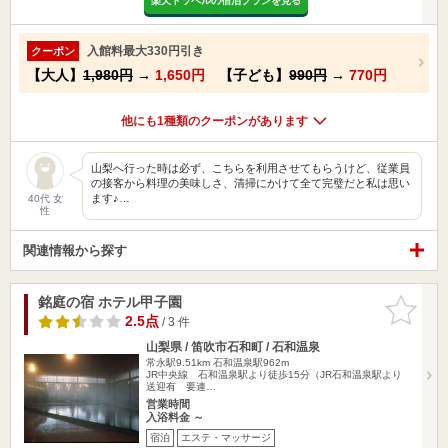
楽天トラベルの宿泊プランを見る
入館料最大330円引き
クーポン
【大人】
1,980円
→
1,650円
【子ども】
990円
→
770円
他にも1種類のクーポンがあります
山梨へ行った時は必ず、こちらを利用させてもらうけど、従業員
の接客から料理の美味しさ、清掃にかけて全て完璧だと私は思い
ます♪…
40代 女
性
関連情報から探す
銘庭の宿 ホテル甲子園
お気に入
りに追加
2.5点
/ 3 件
山梨県 / 笛吹市石和町 / 石和温泉
常永駅9.51km
石和温泉駅962m
JR中央線 石和温泉駅より徒歩15分（JR石和温泉駅より
送迎有 要連…
営業時間
入浴料金 ～
宿泊
エステ・マッサージ