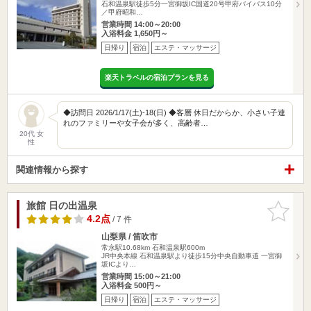
石和温泉駅徒歩5分一宮御坂IC国道20号甲府バイバス10分
／甲府昭和…
営業時間 14:00～20:00
入浴料金 1,650円～
日帰り
宿泊
エステ・マッサージ
楽天トラベルの宿泊プランを見る
◆訪問日 2026/1/17(土)-18(日) ◆客層 休日だからか、小さい子連
れのファミリーや女子会が多く、高齢者…
20代 女
性
関連情報から探す
旅館 日の出温泉
お気に入
りに追加
4.2点
/ 7 件
山梨県 / 笛吹市
常永駅10.68km
石和温泉駅600m
JR中央本線 石和温泉駅より徒歩15分中央自動車道 一宮御
坂ICより…
営業時間 15:00～21:00
入浴料金 500円～
日帰り
宿泊
エステ・マッサージ