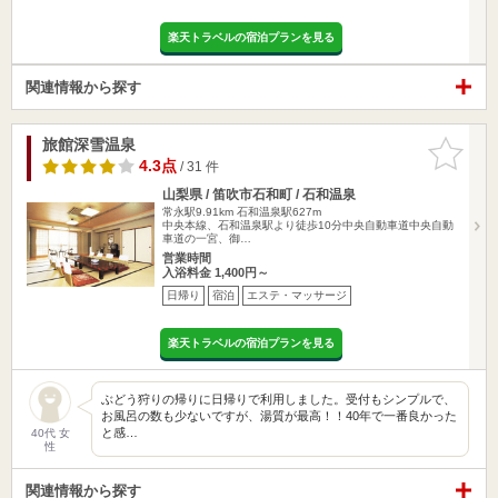
楽天トラベルの宿泊プランを見る
関連情報から探す
旅館深雪温泉
お気に入
りに追加
4.3点
/ 31 件
山梨県 / 笛吹市石和町 / 石和温泉
常永駅9.91km
石和温泉駅627m
中央本線、石和温泉駅より徒歩10分中央自動車道中央自動
車道の一宮、御…
営業時間
入浴料金 1,400円～
日帰り
宿泊
エステ・マッサージ
楽天トラベルの宿泊プランを見る
ぶどう狩りの帰りに日帰りで利用しました。受付もシンプルで、
お風呂の数も少ないですが、湯質が最高！！40年で一番良かった
と感…
40代 女
性
関連情報から探す