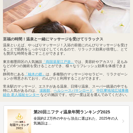
至福の時間！温泉と一緒にマッサージを受けてリラックス
温泉といえば、やっぱりマッサージ！入浴の前後にのんびりマッサージを受け
ることで筋肉をしっかりほぐしてくれるので、リラックス効果が倍増し、とて
も贅沢な時間を過ごすことができます。
東京都墨田区の人気施設
「両国湯屋江戸遊」
では、美容針やアカスリ、足もみ
などの6つの施術を受けることができ、様々なリフレッシュ効果を体感できま
す。
静岡市にある
「柚木の郷」
は、多種類のマッサージやセラピー、リラクゼーシ
ョンが用意されており、のんびりと利用することができます。
常永駅のマッサージ、エステがある温泉、日帰り温泉、スーパー銭湯の中でも
特に人気があるのは、
湯殿館
、
ヘルシースパサンロード
、
中巨摩地域広域事務
組合 老人福祉センター
などの施設です。ぜひ一度は足を運んでみてください。
第20回ニフティ温泉年間ランキング2025
全国約2.2万件の中から頂点に選ばれた、2025年の人
気施設は…