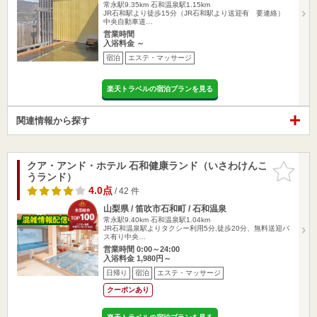
常永駅9.35km
石和温泉駅1.15km
JR石和駅より徒歩15分（JR石和駅より送迎有 要連絡）
中央自動車道…
営業時間
入浴料金 ～
宿泊
エステ・マッサージ
楽天トラベルの宿泊プランを見る
関連情報から探す
クア・アンド・ホテル 石和健康ランド（いさわけんこ
お気に入
うランド）
りに追加
4.0点
/ 42 件
山梨県 / 笛吹市石和町 / 石和温泉
常永駅9.40km
石和温泉駅1.04km
JR石和温泉駅よりタクシー利用5分,徒歩20分、無料送迎バ
ス有り中央…
営業時間 0:00～24:00
入浴料金 1,980円～
日帰り
宿泊
エステ・マッサージ
クーポンあり