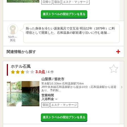
日帰り
宿泊
エステ・マッサージ
楽天トラベルの宿泊プランを見る
熱った身体を冷たい源泉風呂で交互浴 明治12年（1879年）に料
理宿として開業した、石和温泉の駅前通り沿いに佇む老舗…
50代～
男性
関連情報から探す
ホテル石風
お気に入
りに追加
3.0点
/ 4 件
山梨県 / 笛吹市
常永駅10.33km
石和温泉駅704m
JR中央本線石和温泉駅から徒歩10分（石和温泉駅から送迎
あり、予約制…
営業時間
入浴料金 ～
宿泊
エステ・マッサージ
楽天トラベルの宿泊プランを見る